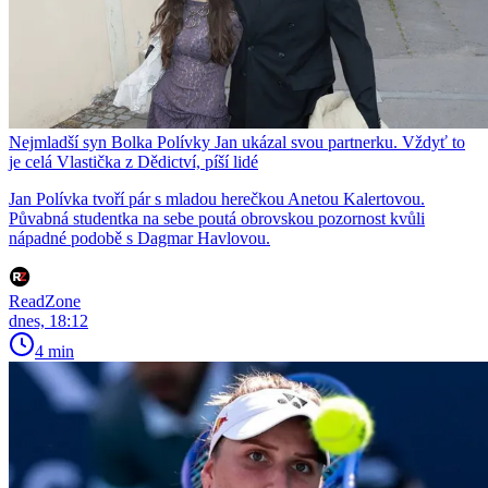
Nejmladší syn Bolka Polívky Jan ukázal svou partnerku. Vždyť to
je celá Vlastička z Dědictví, píší lidé
Jan Polívka tvoří pár s mladou herečkou Anetou Kalertovou.
Půvabná studentka na sebe poutá obrovskou pozornost kvůli
nápadné podobě s Dagmar Havlovou.
ReadZone
dnes, 18:12
4 min