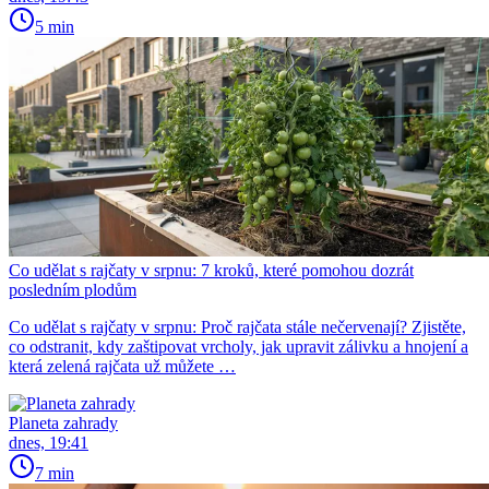
5 min
Co udělat s rajčaty v srpnu: 7 kroků, které pomohou dozrát
posledním plodům
Co udělat s rajčaty v srpnu: Proč rajčata stále nečervenají? Zjistěte,
co odstranit, kdy zaštipovat vrcholy, jak upravit zálivku a hnojení a
která zelená rajčata už můžete …
Planeta zahrady
dnes, 19:41
7 min