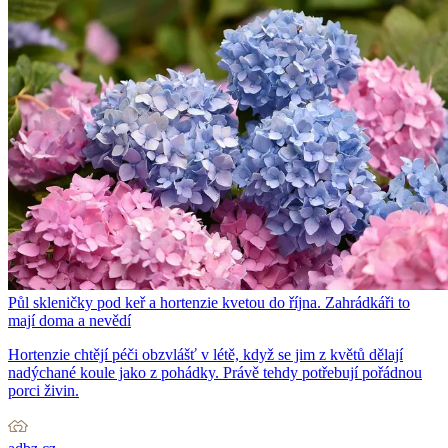
Půl skleničky pod keř a hortenzie kvetou do října. Zahrádkáři to
mají doma a nevědí
Hortenzie chtějí péči obzvlášť v létě, když se jim z květů dělají
nadýchané koule jako z pohádky. Právě tehdy potřebují pořádnou
porci živin.