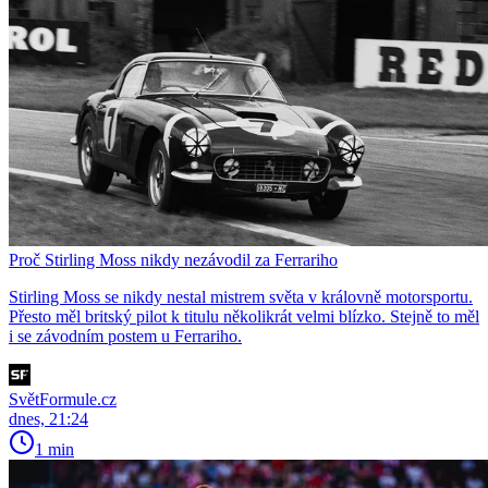
Proč Stirling Moss nikdy nezávodil za Ferrariho
Stirling Moss se nikdy nestal mistrem světa v královně motorsportu.
Přesto měl britský pilot k titulu několikrát velmi blízko. Stejně to měl
i se závodním postem u Ferrariho.
SvětFormule.cz
dnes, 21:24
1 min