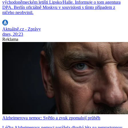
východoněmeckém letišti Lipsko/Halle. Informuje o tom agentura
DPA. Berlín oficiálně Moskvu v souvislosti s tímto případem z
ničeho neobvinil.
Aktuálně.cz - Zprávy
dnes, 20:23
Reklama
Alzheimerova nemoc: Světlo a zvuk zpomalují průběh
Léčba Alzheimerovy nemoci narážela dlouhá léta na neprostupnou