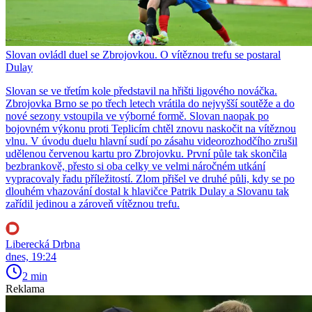
Slovan ovládl duel se Zbrojovkou. O vítěznou trefu se postaral
Dulay
Slovan se ve třetím kole představil na hřišti ligového nováčka.
Zbrojovka Brno se po třech letech vrátila do nejvyšší soutěže a do
nové sezony vstoupila ve výborné formě. Slovan naopak po
bojovném výkonu proti Teplicím chtěl znovu naskočit na vítěznou
vlnu. V úvodu duelu hlavní sudí po zásahu videorozhodčího zrušil
udělenou červenou kartu pro Zbrojovku. První půle tak skončila
bezbrankově, přesto si oba celky ve velmi náročném utkání
vypracovaly řadu příležitostí. Zlom přišel ve druhé půli, kdy se po
dlouhém vhazování dostal k hlavičce Patrik Dulay a Slovanu tak
zařídil jedinou a zároveň vítěznou trefu.
Liberecká Drbna
dnes, 19:24
2 min
Reklama