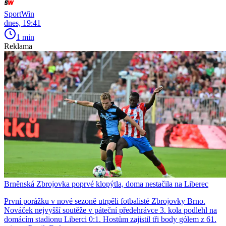
SportWin
dnes, 19:41
1 min
Reklama
Brněnská Zbrojovka poprvé klopýtla, doma nestačila na Liberec
První porážku v nové sezoně utrpěli fotbalisté Zbrojovky Brno.
Nováček nejvyšší soutěže v páteční předehrávce 3. kola podlehl na
domácím stadionu Liberci 0:1. Hostům zajistil tři body gólem z 61.