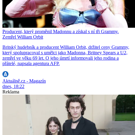
Producent, který proměnil Madonnu a získal s ní tři Grammy.
Zemřel William Orbit
Britský hudebník a producent William Orbit, držitel ceny Grammy,
který spolupracoval s umělci jako Madonna, Britney Spears a U2,
zemřel ve věku 69 let. O jeho úmrtí informovali jeho rodina a
přátelé, napsala agentura AFP.
Aktuálně.cz - Magazín
dnes, 18:22
Reklama