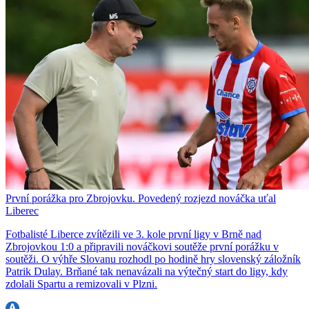
První porážka pro Zbrojovku. Povedený rozjezd nováčka uťal
Liberec
Fotbalisté Liberce zvítězili ve 3. kole první ligy v Brně nad
Zbrojovkou 1:0 a připravili nováčkovi soutěže první porážku v
soutěži. O výhře Slovanu rozhodl po hodině hry slovenský záložník
Patrik Dulay. Brňané tak nenavázali na výtečný start do ligy, kdy
zdolali Spartu a remizovali v Plzni.