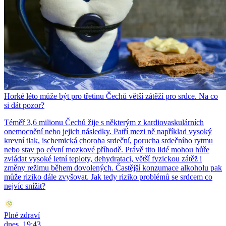
Horké léto může být pro třetinu Čechů větší zátěží pro srdce. Na co
si dát pozor?
Téměř 3,6 milionu Čechů žije s některým z kardiovaskulárních
onemocnění nebo jejich následky. Patří mezi ně například vysoký
krevní tlak, ischemická choroba srdeční, porucha srdečního rytmu
nebo stav po cévní mozkové příhodě. Právě tito lidé mohou hůře
zvládat vysoké letní teploty, dehydrataci, větší fyzickou zátěž i
změny režimu během dovolených. Častější konzumace alkoholu pak
může riziko dále zvyšovat. Jak tedy riziko problémů se srdcem co
nejvíc snížit?
Plné zdraví
dnes, 19:43