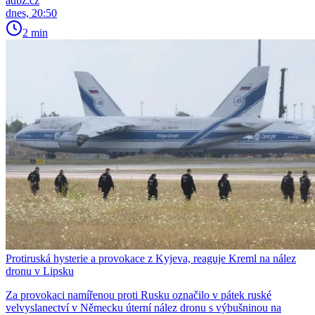
adbz.cz
dnes, 20:50
2 min
Protiruská hysterie a provokace z Kyjeva, reaguje Kreml na nález
dronu v Lipsku
Za provokaci namířenou proti Rusku označilo v pátek ruské
velvyslanectví v Německu úterní nález dronu s výbušninou na