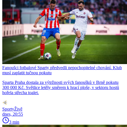
Fanoušci fotbalové Sparty předvedli nepochopitelné chování. Klub
musí zaplatit tučnou pokutu
Sparta Praha dostala za výtržnosti svých fanoušků v Brně pokutu
300 000 Kč. Světlice letěly směrem k hrací ploše, v sektoru hostů
hořela střecha toalet.
SportyŽivě
dnes, 20:55
3 min