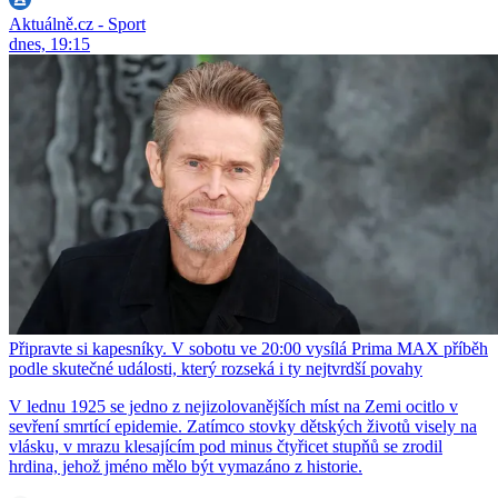
Aktuálně.cz - Sport
dnes, 19:15
Připravte si kapesníky. V sobotu ve 20:00 vysílá Prima MAX příběh
podle skutečné události, který rozseká i ty nejtvrdší povahy
V lednu 1925 se jedno z nejizolovanějších míst na Zemi ocitlo v
sevření smrtící epidemie. Zatímco stovky dětských životů visely na
vlásku, v mrazu klesajícím pod minus čtyřicet stupňů se zrodil
hrdina, jehož jméno mělo být vymazáno z historie.