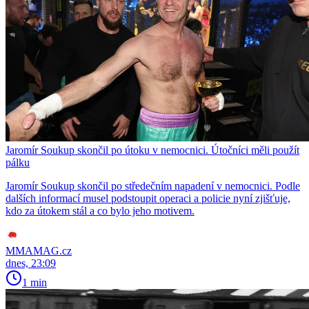
Jaromír Soukup skončil po útoku v nemocnici. Útočníci měli použít
pálku
Jaromír Soukup skončil po středečním napadení v nemocnici. Podle
dalších informací musel podstoupit operaci a policie nyní zjišťuje,
kdo za útokem stál a co bylo jeho motivem.
MMAMAG.cz
dnes, 23:09
1 min