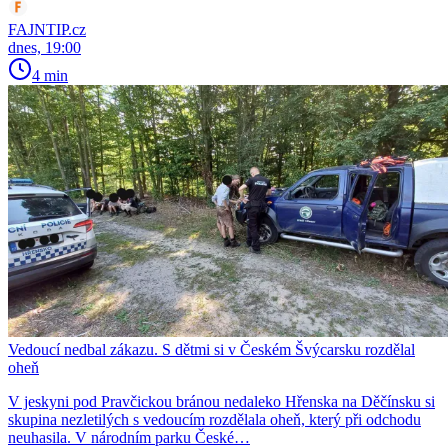
FAJNTIP.cz
dnes, 19:00
4 min
Vedoucí nedbal zákazu. S dětmi si v Českém Švýcarsku rozdělal
oheň
V jeskyni pod Pravčickou bránou nedaleko Hřenska na Děčínsku si
skupina nezletilých s vedoucím rozdělala oheň, který při odchodu
neuhasila. V národním parku České…