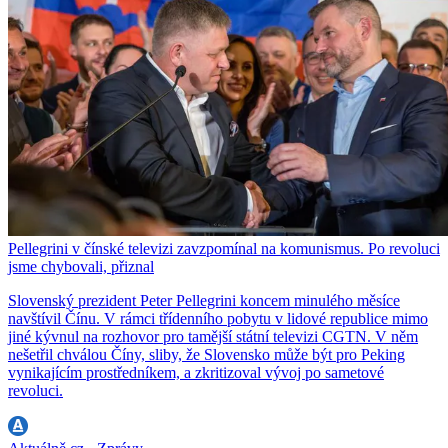
Pellegrini v čínské televizi zavzpomínal na komunismus. Po revoluci
jsme chybovali, přiznal
Slovenský prezident Peter Pellegrini koncem minulého měsíce
navštívil Čínu. V rámci třídenního pobytu v lidové republice mimo
jiné kývnul na rozhovor pro tamější státní televizi CGTN. V něm
nešetřil chválou Číny, sliby, že Slovensko může být pro Peking
vynikajícím prostředníkem, a zkritizoval vývoj po sametové
revoluci.