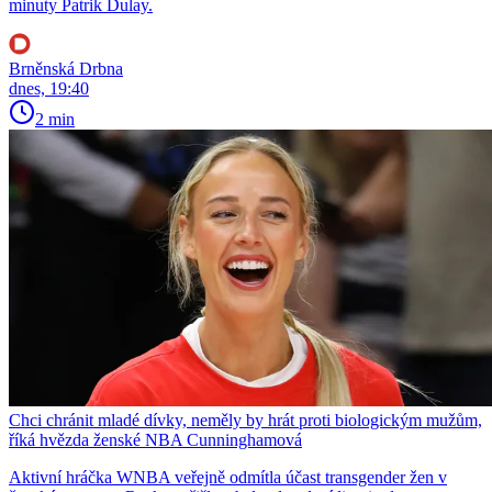
minuty Patrik Dulay.
Brněnská Drbna
dnes, 19:40
2 min
Chci chránit mladé dívky, neměly by hrát proti biologickým mužům,
říká hvězda ženské NBA Cunninghamová
Aktivní hráčka WNBA veřejně odmítla účast transgender žen v