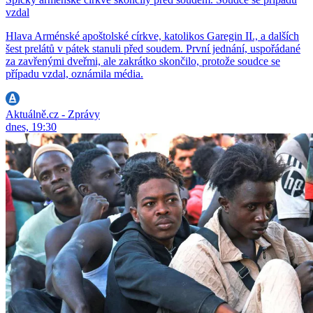
vzdal
Hlava Arménské apoštolské církve, katolikos Garegin II., a dalších
šest prelátů v pátek stanuli před soudem. První jednání, uspořádané
za zavřenými dveřmi, ale zakrátko skončilo, protože soudce se
případu vzdal, oznámila média.
Aktuálně.cz - Zprávy
dnes, 19:30