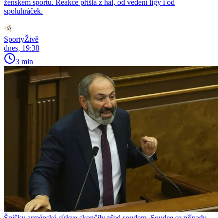
ženském sportu. Reakce přišla z hal, od vedení ligy i od
spoluhráček.
SportyŽivě
dnes, 19:38
3 min
Špičky arménské církve skončily před soudem. Soudce se případu