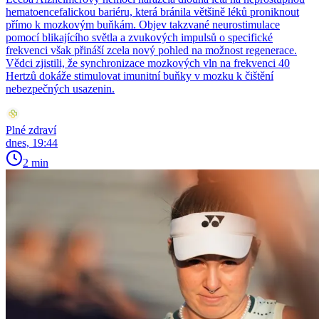
hematoencefalickou bariéru, která bránila většině léků proniknout
přímo k mozkovým buňkám. Objev takzvané neurostimulace
pomocí blikajícího světla a zvukových impulsů o specifické
frekvenci však přináší zcela nový pohled na možnost regenerace.
Vědci zjistili, že synchronizace mozkových vln na frekvenci 40
Hertzů dokáže stimulovat imunitní buňky v mozku k čištění
nebezpečných usazenin.
Plné zdraví
dnes, 19:44
2 min