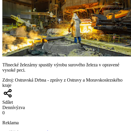
Třinecké železárny spustily výrobu surového železa v opravené
vysoké peci.
Zdroj
:
Ostravská Drbna - zprávy z Ostravy a Moravskoslezského
kraje
Sdílet
Denní
výzva
0
Reklama