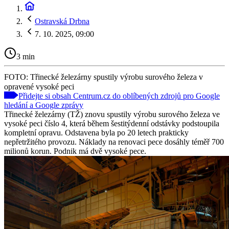
Ostravská Drbna
7. 10. 2025, 09:00
3 min
FOTO: Třinecké železárny spustily výrobu surového železa v
opravené vysoké peci
Přidejte si obsah Centrum.cz do oblíbených zdrojů pro Google
hledání a Google zprávy
Třinecké železárny (TŽ) znovu spustily výrobu surového železa ve
vysoké peci číslo 4, která během šestitýdenní odstávky podstoupila
kompletní opravu. Odstavena byla po 20 letech prakticky
nepřetržitého provozu. Náklady na renovaci pece dosáhly téměř 700
milionů korun. Podnik má dvě vysoké pece.