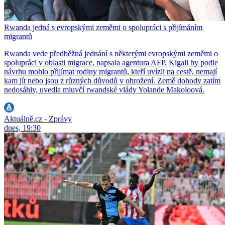
Rwanda jedná s evropskými zeměmi o spolupráci s přijímáním
migrantů
Rwanda vede předběžná jednání s některými evropskými zeměmi o
spolupráci v oblasti migrace, napsala agentura AFP. Kigali by podle
návrhu mohlo přijímat rodiny migrantů, kteří uvízli na cestě, nemají
kam jít nebo jsou z různých důvodů v ohrožení. Země dohody zatím
nedosáhly, uvedla mluvčí rwandské vlády Yolande Makoloová.
Aktuálně.cz - Zprávy
dnes, 19:30