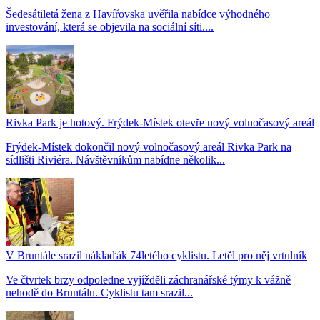
Šedesátiletá žena z Havířovska uvěřila nabídce výhodného
investování, která se objevila na sociální síti....
Rivka Park je hotový. Frýdek-Místek otevře nový volnočasový areál
Frýdek-Místek dokončil nový volnočasový areál Rivka Park na
sídlišti Riviéra. Návštěvníkům nabídne několik...
V Bruntále srazil náklaďák 74letého cyklistu. Letěl pro něj vrtulník
Ve čtvrtek brzy odpoledne vyjížděli záchranářské týmy k vážně
nehodě do Bruntálu. Cyklistu tam srazil...