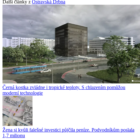
Další články z
Ostravská Drbna
Černá kostka zvládne i tropické teploty. S chlazením pomůžou
moderní technologie
Žena si kvůli falešné investici půjčila peníze. Podvodníkům poslala
1,7 milionu