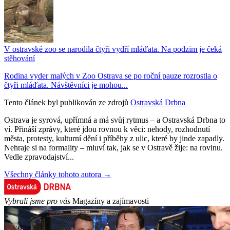
V ostravské zoo se narodila čtyři vydří mláďata. Na podzim je čeká
stěhování
Rodina vyder malých v Zoo Ostrava se po roční pauze rozrostla o
čtyři mláďata. Návštěvníci je mohou...
Tento článek byl publikován ze zdrojů
Ostravská Drbna
Ostrava je syrová, upřímná a má svůj rytmus – a Ostravská Drbna to
ví. Přináší zprávy, které jdou rovnou k věci: nehody, rozhodnutí
města, protesty, kulturní dění i příběhy z ulic, které by jinde zapadly.
Nehraje si na formality – mluví tak, jak se v Ostravě žije: na rovinu.
Vedle zpravodajství...
Všechny články tohoto autora →
Vybrali jsme pro vás
Magazíny a zajímavosti