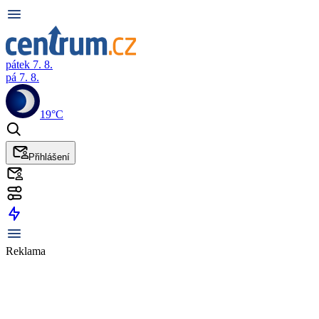
pátek 7. 8.
pá 7. 8.
19°C
Přihlášení
Reklama