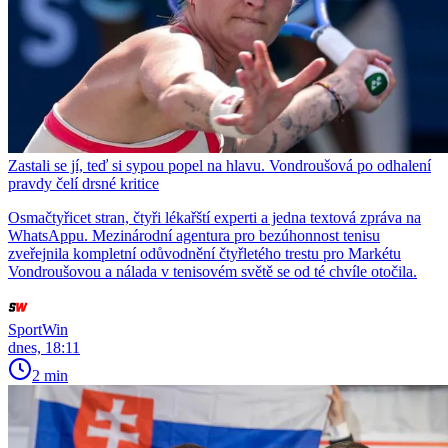
Zastali se jí, teď si sypou popel na hlavu. Vondroušová po odhalení
pravdy čelí drsné kritice
Osmačtyřicet stran, čtyři lékařští experti a jedna textová zpráva na
WhatsAppu. Mezinárodní agentura pro bezúhonnost tenisu
zveřejnila kompletní odůvodnění čtyřletého trestu pro Markétu
Vondroušovou a nálada v tenisovém světě se od té chvíle otočila.
SportWin
dnes, 18:11
2 min