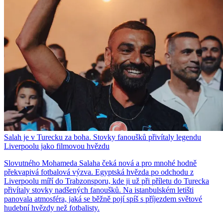
Salah je v Turecku za boha. Stovky fanoušků přivítaly legendu
Liverpoolu jako filmovou hvězdu
Slovutného Mohameda Salaha čeká nová a pro mnohé hodně
překvapivá fotbalová výzva. Egyptská hvězda po odchodu z
Liverpoolu míří do Trabzonsporu, kde ji už při příletu do Turecka
přivítaly stovky nadšených fanoušků. Na istanbulském letišti
panovala atmosféra, jaká se běžně pojí spíš s příjezdem světové
hudební hvězdy než fotbalisty.