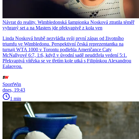
Návrat do reality. Wimbledonská šampionka Nosková ztratila téměř
vyhraný set a na Masters jde překvapivě z kola ven
Linda Nosková hrubě nezvládla svůj první zápas od životního
triumfu ve Wimbledonu. Perspektivní česká reprezentantka na
turnaji WTA 1000 v Torontu podlehla Američance Caty
McNallyové 6:7, 1:6, když v úvodní sadě neudržela vedení 5:1.
Překvapivá vítězka se ve třetím kole utká s Filipínkou Alexandrou
Ealaovou.
SportWin
dnes, 19:43
1 min