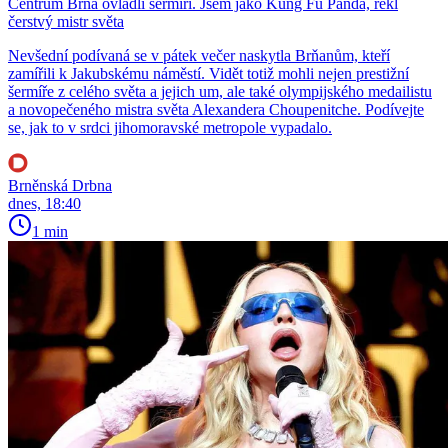
Centrum Brna ovládli šermíři. Jsem jako Kung Fu Panda, řekl
čerstvý mistr světa
Nevšední podívaná se v pátek večer naskytla Brňanům, kteří
zamířili k Jakubskému náměstí. Vidět totiž mohli nejen prestižní
šermíře z celého světa a jejich um, ale také olympijského medailistu
a novopečeného mistra světa Alexandera Choupenitche. Podívejte
se, jak to v srdci jihomoravské metropole vypadalo.
Brněnská Drbna
dnes, 18:40
1 min