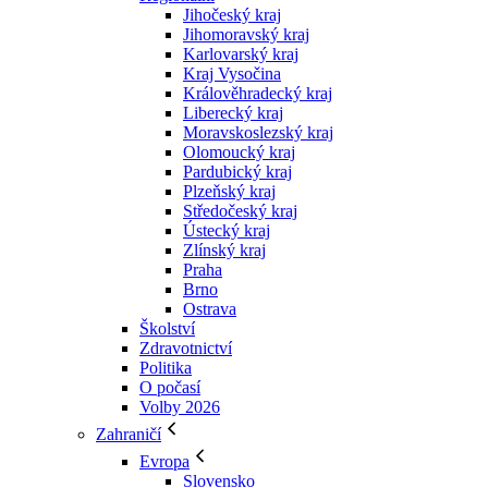
Jihočeský kraj
Jihomoravský kraj
Karlovarský kraj
Kraj Vysočina
Králověhradecký kraj
Liberecký kraj
Moravskoslezský kraj
Olomoucký kraj
Pardubický kraj
Plzeňský kraj
Středočeský kraj
Ústecký kraj
Zlínský kraj
Praha
Brno
Ostrava
Školství
Zdravotnictví
Politika
O počasí
Volby 2026
Zahraničí
Evropa
Slovensko