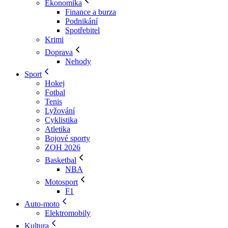
Ekonomika
Finance a burza
Podnikání
Spotřebitel
Krimi
Doprava
Nehody
Sport
Hokej
Fotbal
Tenis
Lyžování
Cyklistika
Atletika
Bojové sporty
ZOH 2026
Basketbal
NBA
Motosport
F1
Auto-moto
Elektromobily
Kultura