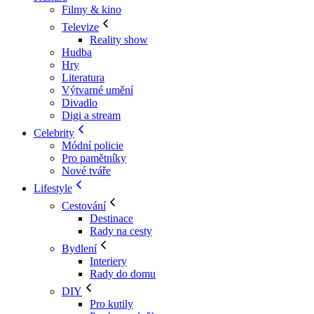
Filmy & kino
Televize
Reality show
Hudba
Hry
Literatura
Výtvarné umění
Divadlo
Digi a stream
Celebrity
Módní policie
Pro pamětníky
Nové tváře
Lifestyle
Cestování
Destinace
Rady na cesty
Bydlení
Interiery
Rady do domu
DIY
Pro kutily