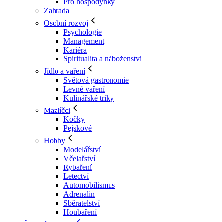
Pro hospodyňky
Zahrada
Osobní rozvoj
Psychologie
Management
Kariéra
Spiritualita a náboženství
Jídlo a vaření
Světová gastronomie
Levné vaření
Kulinářské triky
Mazlíčci
Kočky
Pejskové
Hobby
Modelářství
Včelařství
Rybaření
Letectví
Automobilismus
Adrenalin
Sběratelství
Houbaření