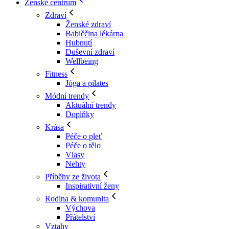
Ženské centrum
Zdraví
Ženské zdraví
Babiččina lékárna
Hubnutí
Duševní zdraví
Wellbeing
Fitness
Jóga a pilates
Módní trendy
Aktuální trendy
Doplňky
Krása
Péče o pleť
Péče o tělo
Vlasy
Nehty
Příběhy ze života
Inspirativní ženy
Rodina & komunita
Výchova
Přátelství
Vztahy