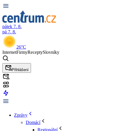
pátek 7. 8.
pá 7. 8.
26°C
Internet
Firmy
Recepty
Slovníky
Přihlášení
Zprávy
Domácí
Regionální