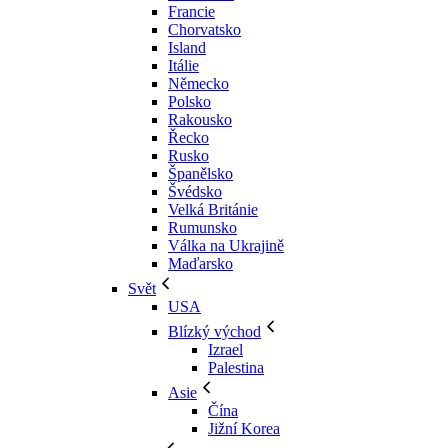
Francie
Chorvatsko
Island
Itálie
Německo
Polsko
Rakousko
Řecko
Rusko
Španělsko
Švédsko
Velká Británie
Rumunsko
Válka na Ukrajině
Maďarsko
Svět
USA
Blízký východ
Izrael
Palestina
Asie
Čína
Jižní Korea