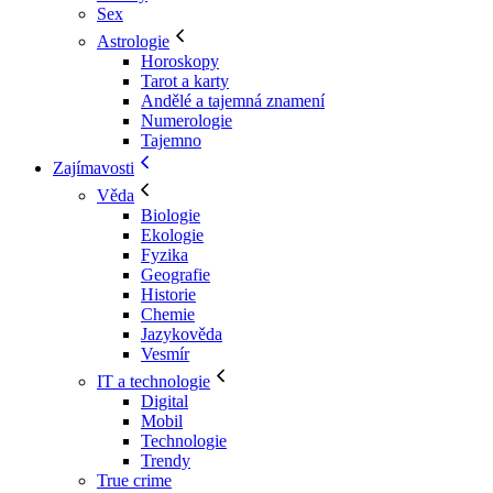
Sex
Astrologie
Horoskopy
Tarot a karty
Andělé a tajemná znamení
Numerologie
Tajemno
Zajímavosti
Věda
Biologie
Ekologie
Fyzika
Geografie
Historie
Chemie
Jazykověda
Vesmír
IT a technologie
Digital
Mobil
Technologie
Trendy
True crime