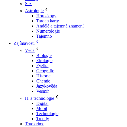
Sex
Astrologie
Horoskopy
Tarot a karty
Andělé a tajemná znamení
Numerologie
Tajemno
Zajímavosti
Věda
Biologie
Ekologie
Fyzika
Geografie
Historie
Chemie
Jazykověda
Vesmír
IT a technologie
Digital
Mobil
Technologie
Trendy
True crime