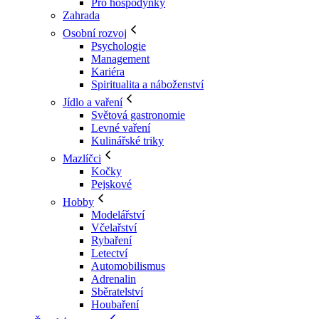
Pro hospodyňky
Zahrada
Osobní rozvoj
Psychologie
Management
Kariéra
Spiritualita a náboženství
Jídlo a vaření
Světová gastronomie
Levné vaření
Kulinářské triky
Mazlíčci
Kočky
Pejskové
Hobby
Modelářství
Včelařství
Rybaření
Letectví
Automobilismus
Adrenalin
Sběratelství
Houbaření