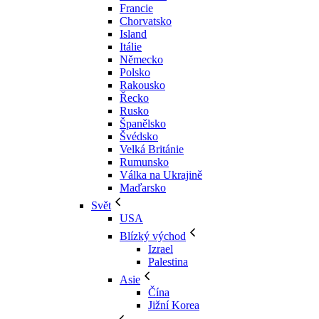
Francie
Chorvatsko
Island
Itálie
Německo
Polsko
Rakousko
Řecko
Rusko
Španělsko
Švédsko
Velká Británie
Rumunsko
Válka na Ukrajině
Maďarsko
Svět
USA
Blízký východ
Izrael
Palestina
Asie
Čína
Jižní Korea