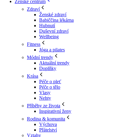
Ženské centrum
Zdraví
Ženské zdraví
Babiččina lékárna
Hubnutí
Duševní zdraví
Wellbeing
Fitness
Jóga a pilates
Módní trendy
Aktuální trendy
Doplňky
Krása
Péče o pleť
Péče o tělo
Vlasy
Nehty
Příběhy ze života
Inspirativní ženy
Rodina & komunita
Výchova
Přátelství
Vztahy