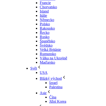
Francie
Chorvatsko
Island
Itálie
Německo
Polsko
Rakousko
Řecko
Rusko
Španělsko
Švédsko
Velká Británie
Rumunsko
Válka na Ukrajině
Maďarsko
Svět
USA
Blízký východ
Izrael
Palestina
Asie
Čína
Jižní Korea