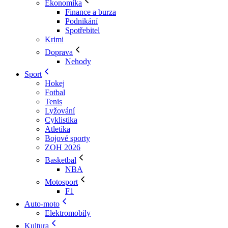
Ekonomika
Finance a burza
Podnikání
Spotřebitel
Krimi
Doprava
Nehody
Sport
Hokej
Fotbal
Tenis
Lyžování
Cyklistika
Atletika
Bojové sporty
ZOH 2026
Basketbal
NBA
Motosport
F1
Auto-moto
Elektromobily
Kultura