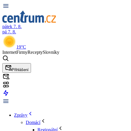
pátek 7. 8.
pá 7. 8.
19°C
Internet
Firmy
Recepty
Slovníky
Přihlášení
Zprávy
Domácí
Regionální