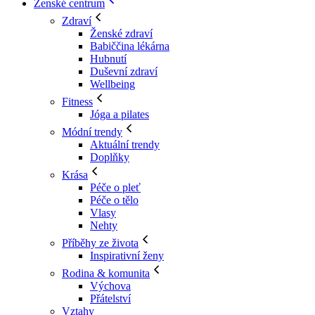
Ženské centrum
Zdraví
Ženské zdraví
Babiččina lékárna
Hubnutí
Duševní zdraví
Wellbeing
Fitness
Jóga a pilates
Módní trendy
Aktuální trendy
Doplňky
Krása
Péče o pleť
Péče o tělo
Vlasy
Nehty
Příběhy ze života
Inspirativní ženy
Rodina & komunita
Výchova
Přátelství
Vztahy