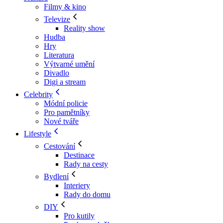
Filmy & kino
Televize
Reality show
Hudba
Hry
Literatura
Výtvarné umění
Divadlo
Digi a stream
Celebrity
Módní policie
Pro pamětníky
Nové tváře
Lifestyle
Cestování
Destinace
Rady na cesty
Bydlení
Interiery
Rady do domu
DIY
Pro kutily