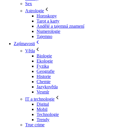
Sex
Astrologie
Horoskopy
Tarot a karty
Andělé a tajemná znamení
Numerologie
Tajemno
Zajímavosti
Věda
Biologie
Ekologie
Fyzika
Geografie
Historie
Chemie
Jazykověda
Vesmír
IT a technologie
Digital
Mobil
Technologie
Trendy
True crime