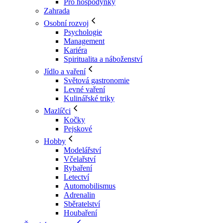
Pro hospodyňky
Zahrada
Osobní rozvoj
Psychologie
Management
Kariéra
Spiritualita a náboženství
Jídlo a vaření
Světová gastronomie
Levné vaření
Kulinářské triky
Mazlíčci
Kočky
Pejskové
Hobby
Modelářství
Včelařství
Rybaření
Letectví
Automobilismus
Adrenalin
Sběratelství
Houbaření