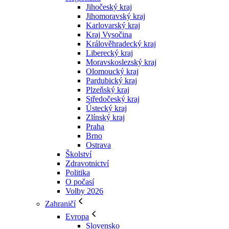
Jihočeský kraj
Jihomoravský kraj
Karlovarský kraj
Kraj Vysočina
Králověhradecký kraj
Liberecký kraj
Moravskoslezský kraj
Olomoucký kraj
Pardubický kraj
Plzeňský kraj
Středočeský kraj
Ústecký kraj
Zlínský kraj
Praha
Brno
Ostrava
Školství
Zdravotnictví
Politika
O počasí
Volby 2026
Zahraničí
Evropa
Slovensko