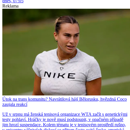
dnes, 07:05
Reklama
Útok na trans komunitu? Navrátilová hájí Bělorusku, hvězdná Coco
zaujala reakcí
Už v srpnu má ženská tenisová organizace WTA začít s genetickými
testy pohlaví. Hráčky je nově musí podstoupit, v opačném případě
jim hrozí suspendace. Kolem tématu je v tenisovém prostředí rušno,
v epicentru vášnivých diskusí se přitom často ocitá česko-americká