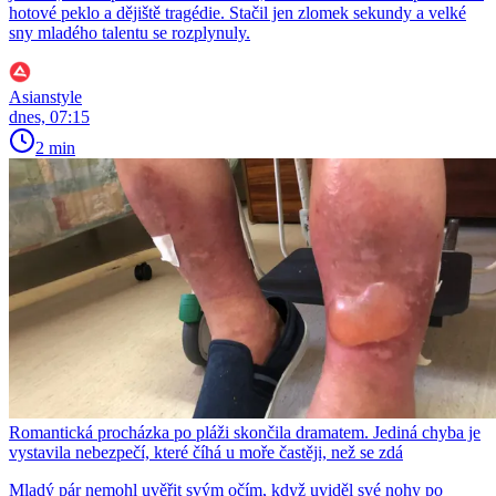
hotové peklo a dějiště tragédie. Stačil jen zlomek sekundy a velké
sny mladého talentu se rozplynuly.
Asianstyle
dnes, 07:15
2 min
Romantická procházka po pláži skončila dramatem. Jediná chyba je
vystavila nebezpečí, které číhá u moře častěji, než se zdá
Mladý pár nemohl uvěřit svým očím, když uviděl své nohy po