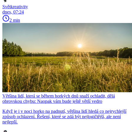
Světkreativity
dnes, 07:24
2 min
Většina lidí, která se během horkých dnů snaží ochladit, dělá
obrovskou chybu: Naopak vám bude ještě větší vedro
Když je i v noci horko na padnutí, většina lidí hledá co nejrychlejší
způsob ochlazení. Řešení, které se zdá být nejlogičtější, ale není
nejlepší.