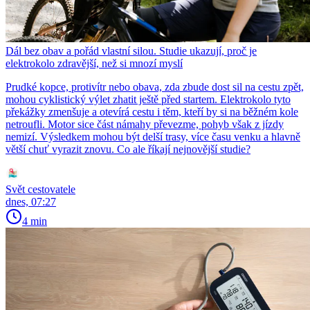
Dál bez obav a pořád vlastní silou. Studie ukazují, proč je
elektrokolo zdravější, než si mnozí myslí
Prudké kopce, protivítr nebo obava, zda zbude dost sil na cestu zpět,
mohou cyklistický výlet zhatit ještě před startem. Elektrokolo tyto
překážky zmenšuje a otevírá cestu i těm, kteří by si na běžném kole
netroufli. Motor sice část námahy převezme, pohyb však z jízdy
nemizí. Výsledkem mohou být delší trasy, více času venku a hlavně
větší chuť vyrazit znovu. Co ale říkají nejnovější studie?
Svět cestovatele
dnes, 07:27
4 min