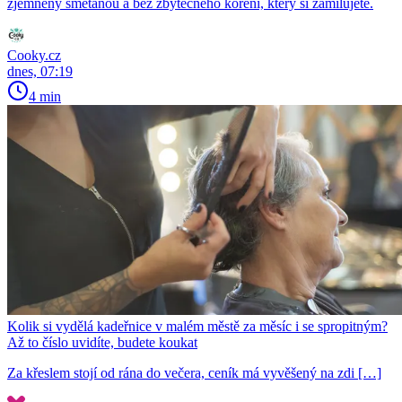
zjemněný smetanou a bez zbytečného koření, který si zamilujete.
Cooky.cz
dnes, 07:19
4 min
Kolik si vydělá kadeřnice v malém městě za měsíc i se spropitným?
Až to číslo uvidíte, budete koukat
Za křeslem stojí od rána do večera, ceník má vyvěšený na zdi […]