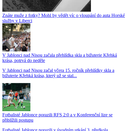
Znáte muže z fotky? Mohl by vědět víc o vloupání do auta Horské
služby v Liberci
V Jablonci nad Nisou začala přehlídka skla a bižuterie Křehká
krása, potrvá do neděle
V Jablonci nad Nisou začal včera 15. ročník přehlídky skla a
bižuterie Křehká krása, který už se stal...
Fotbalisté Jablonce porazili RFS 2:0 a v Konferenční lize se
přiblížili postupu
Fotbalisté Jablonce porazili v úvodním utkání 3. předkola