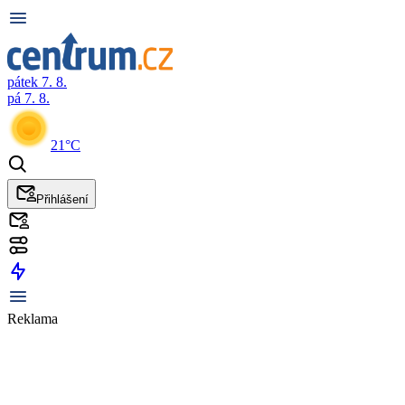
pátek 7. 8.
pá 7. 8.
21°C
Přihlášení
Reklama