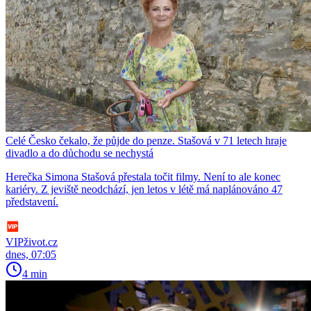
Celé Česko čekalo, že půjde do penze. Stašová v 71 letech hraje
divadlo a do důchodu se nechystá
Herečka Simona Stašová přestala točit filmy. Není to ale konec
kariéry. Z jeviště neodchází, jen letos v létě má naplánováno 47
představení.
VIPživot.cz
dnes, 07:05
4 min