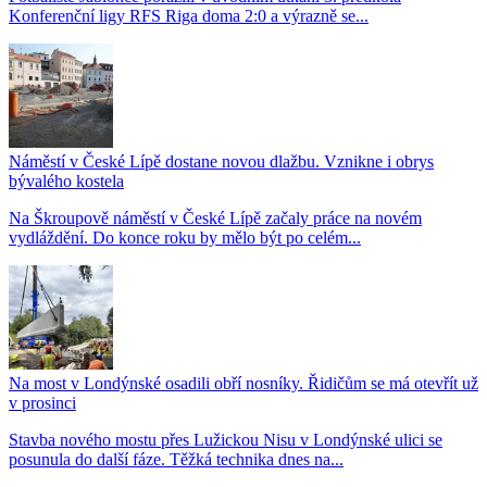
Konferenční ligy RFS Riga doma 2:0 a výrazně se...
Náměstí v České Lípě dostane novou dlažbu. Vznikne i obrys
bývalého kostela
Na Škroupově náměstí v České Lípě začaly práce na novém
vydláždění. Do konce roku by mělo být po celém...
Na most v Londýnské osadili obří nosníky. Řidičům se má otevřít už
v prosinci
Stavba nového mostu přes Lužickou Nisu v Londýnské ulici se
posunula do další fáze. Těžká technika dnes na...