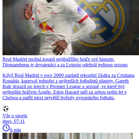
Real Madrid možná koupil nejdražšího hráče své historie.
Diomandemu je devatenáct a za Leipzig odehrál jedinou sezonu
Když Real Madrid v roce 2009 zaplatil rekordní částku za Cristiana
Ronalda, kupoval jednoho z nejlepších fotbalistů planety. Gareth
Bale dorazil po letech v Premier League a sezoně, ve které byl
nejlepším hráčem Anglie. Eden Hazard měl za sebou sedm let v
Chelsea a patřil mezi největší hvězdy evropského fotbalu.
Vše o sportu
dnes, 07:11
6 min