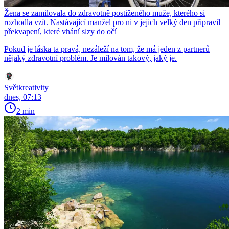
Žena se zamilovala do zdravotně postiženého muže, kterého si
rozhodla vzít. Nastávající manžel pro ni v jejich velký den připravil
překvapení, které vhání slzy do očí
Pokud je láska ta pravá, nezáleží na tom, že má jeden z partnerů
nějaký zdravotní problém. Je milován takový, jaký je.
Světkreativity
dnes, 07:13
2 min