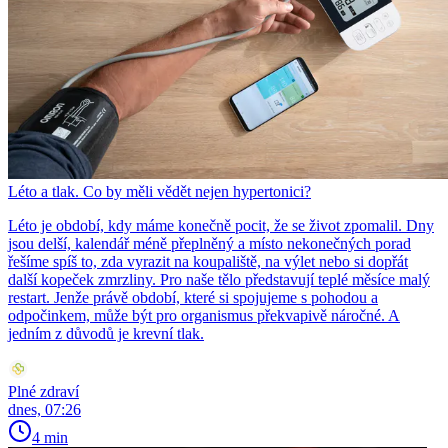
Léto a tlak. Co by měli vědět nejen hypertonici?
Léto je období, kdy máme konečně pocit, že se život zpomalil. Dny
jsou delší, kalendář méně přeplněný a místo nekonečných porad
řešíme spíš to, zda vyrazit na koupaliště, na výlet nebo si dopřát
další kopeček zmrzliny. Pro naše tělo představují teplé měsíce malý
restart. Jenže právě období, které si spojujeme s pohodou a
odpočinkem, může být pro organismus překvapivě náročné. A
jedním z důvodů je krevní tlak.
Plné zdraví
dnes, 07:26
4 min