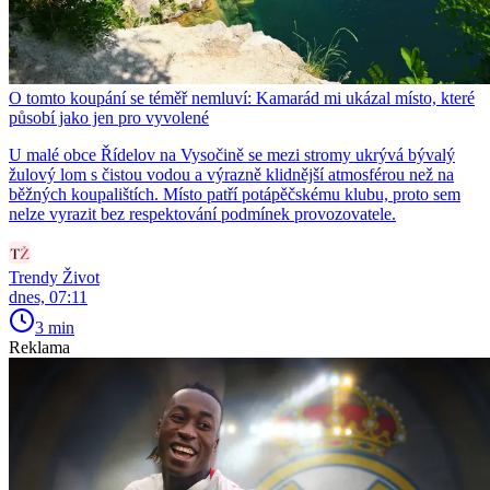
O tomto koupání se téměř nemluví: Kamarád mi ukázal místo, které
působí jako jen pro vyvolené
U malé obce Řídelov na Vysočině se mezi stromy ukrývá bývalý
žulový lom s čistou vodou a výrazně klidnější atmosférou než na
běžných koupalištích. Místo patří potápěčskému klubu, proto sem
nelze vyrazit bez respektování podmínek provozovatele.
Trendy Život
dnes, 07:11
3 min
Reklama