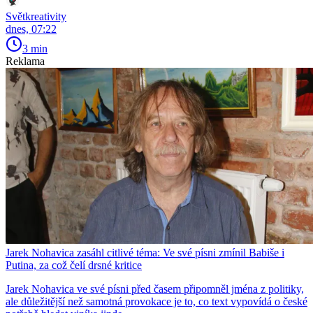
Světkreativity
dnes, 07:22
3 min
Reklama
Jarek Nohavica zasáhl citlivé téma: Ve své písni zmínil Babiše i
Putina, za což čelí drsné kritice
Jarek Nohavica ve své písni před časem připomněl jména z politiky,
ale důležitější než samotná provokace je to, co text vypovídá o české