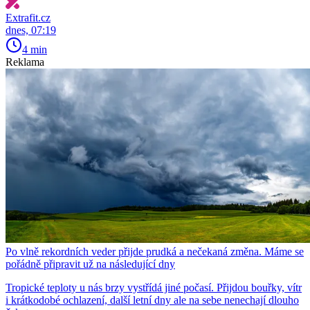
Extrafit.cz
dnes, 07:19
4 min
Reklama
Po vlně rekordních veder přijde prudká a nečekaná změna. Máme se
pořádně připravit už na následující dny
Tropické teploty u nás brzy vystřídá jiné počasí. Přijdou bouřky, vítr
i krátkodobé ochlazení, další letní dny ale na sebe nenechají dlouho