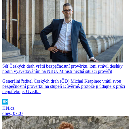
Šéf Českých drah vrátil bezpečnostní prověrku, loni strávil desítky
hodin vysvětlováním na NBÚ. Ministr nechá situaci prověřit
Generální ředitel Českých drah (ČD) Michal Krapinec vrátil svou
bezpečnostní prověrku na stupeň Důvěrné, protože ji údajně k práci
nepotřebuje. Uvedl...
HN.cz
dnes, 07:07