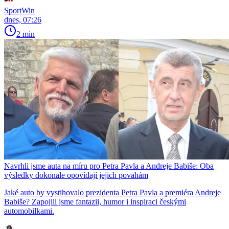
SportWin
dnes, 07:26
2 min
Navrhli jsme auta na míru pro Petra Pavla a Andreje Babiše: Oba
výsledky dokonale opovídají jejich povahám
Jaké auto by vystihovalo prezidenta Petra Pavla a premiéra Andreje
Babiše? Zapojili jsme fantazii, humor i inspiraci českými
automobilkami.