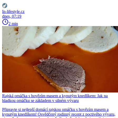
In-lifestyle.cz
dnes, 07:19
2 min
Rajská omáčka s hovězím masem a kynutým knedlíkem: Jak na
hladkou omáčku se základem v silném vývaru
Připravte si nejlepší domácí rajskou omáčku s hovězím masem a
kynutým knedlíkem! Osvědčený rodinný recept z poctivého vývaru,