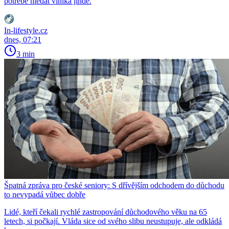
potřebě hledat viníka jinde.
In-lifestyle.cz
dnes, 07:21
3 min
Špatná zpráva pro české seniory: S dřívějším odchodem do důchodu
to nevypadá vůbec dobře
Lidé, kteří čekali rychlé zastropování důchodového věku na 65
letech, si počkají. Vláda sice od svého slibu neustupuje, ale odkládá