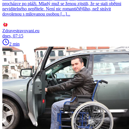
procházce po pláži. Mladý muž se ženou zjistili, že se stali obětmi
neviditelného nepřítele. Není nic romantičtějšího, než strávit
dovolenou s milovanou osobou [...]...
Zdravestravovani.eu
dnes, 07:15
2 min