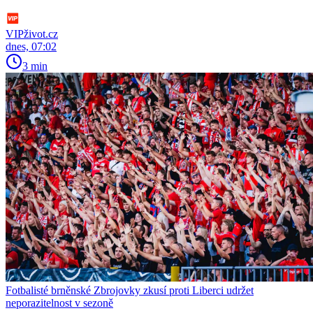
VIPživot.cz
dnes, 07:02
3 min
Fotbalisté brněnské Zbrojovky zkusí proti Liberci udržet
neporazitelnost v sezoně