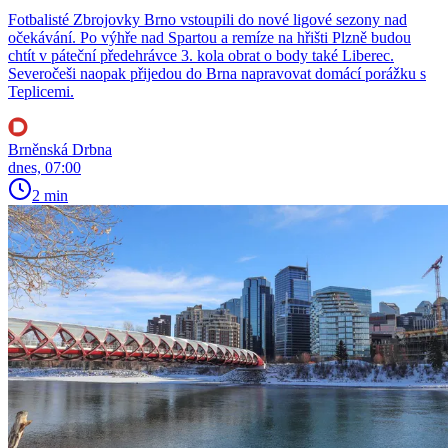
Fotbalisté Zbrojovky Brno vstoupili do nové ligové sezony nad
očekávání. Po výhře nad Spartou a remíze na hřišti Plzně budou
chtít v páteční předehrávce 3. kola obrat o body také Liberec.
Severočeši naopak přijedou do Brna napravovat domácí porážku s
Teplicemi.
Brněnská Drbna
dnes, 07:00
2 min