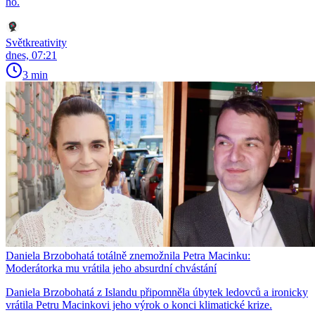
ho.
Světkreativity
dnes, 07:21
3 min
Daniela Brzobohatá totálně znemožnila Petra Macinku:
Moderátorka mu vrátila jeho absurdní chvástání
Daniela Brzobohatá z Islandu připomněla úbytek ledovců a ironicky
vrátila Petru Macinkovi jeho výrok o konci klimatické krize.