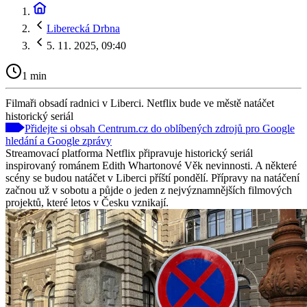
Liberecká Drbna
5. 11. 2025, 09:40
1 min
Filmaři obsadí radnici v Liberci. Netflix bude ve městě natáčet
historický seriál
Přidejte si obsah Centrum.cz do oblíbených zdrojů pro Google
hledání a Google zprávy
Streamovací platforma Netflix připravuje historický seriál
inspirovaný románem Edith Whartonové Věk nevinnosti. A některé
scény se budou natáčet v Liberci příští pondělí. Přípravy na natáčení
začnou už v sobotu a půjde o jeden z nejvýznamnějších filmových
projektů, které letos v Česku vznikají.