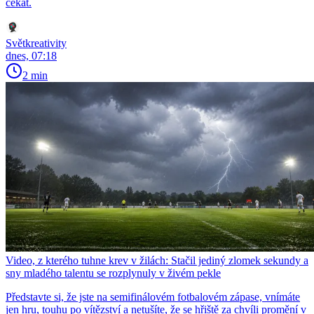
čekat.
Světkreativity
dnes, 07:18
2 min
Video, z kterého tuhne krev v žilách: Stačil jediný zlomek sekundy a
sny mladého talentu se rozplynuly v živém pekle
Představte si, že jste na semifinálovém fotbalovém zápase, vnímáte
jen hru, touhu po vítězství a netušíte, že se hřiště za chvíli promění v