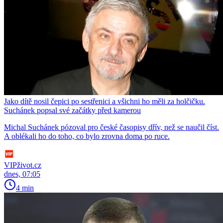
Jako dítě nosil čepici po sestřenici a všichni ho měli za holčičku.
Suchánek popsal své začátky před kamerou
Michal Suchánek pózoval pro české časopisy dřív, než se naučil číst.
A oblékali ho do toho, co bylo zrovna doma po ruce.
VIPživot.cz
dnes, 07:05
4 min