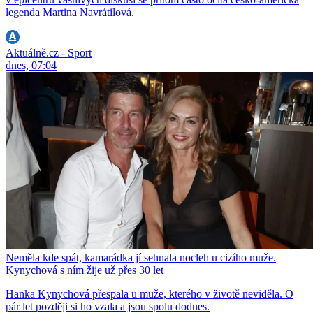
legenda Martina Navrátilová.
Aktuálně.cz - Sport
dnes, 07:04
Neměla kde spát, kamarádka jí sehnala nocleh u cizího muže.
Kynychová s ním žije už přes 30 let
Hanka Kynychová přespala u muže, kterého v životě neviděla. O
pár let později si ho vzala a jsou spolu dodnes.