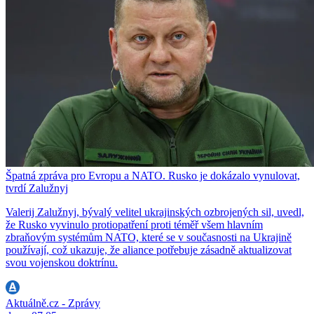
Špatná zpráva pro Evropu a NATO. Rusko je dokázalo vynulovat,
tvrdí Zalužnyj
Valerij Zalužnyj, bývalý velitel ukrajinských ozbrojených sil, uvedl,
že Rusko vyvinulo protiopatření proti téměř všem hlavním
zbraňovým systémům NATO, které se v současnosti na Ukrajině
používají, což ukazuje, že aliance potřebuje zásadně aktualizovat
svou vojenskou doktrínu.
Aktuálně.cz - Zprávy