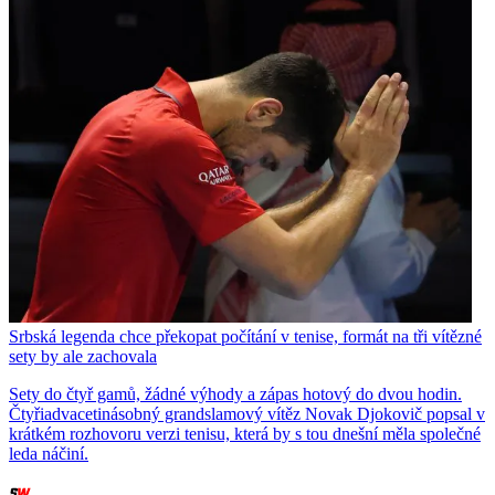
Srbská legenda chce překopat počítání v tenise, formát na tři vítězné
sety by ale zachovala
Sety do čtyř gamů, žádné výhody a zápas hotový do dvou hodin.
Čtyřiadvacetinásobný grandslamový vítěz Novak Djokovič popsal v
krátkém rozhovoru verzi tenisu, která by s tou dnešní měla společné
leda náčiní.