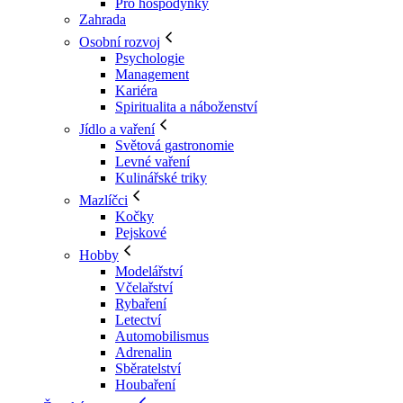
Pro hospodyňky
Zahrada
Osobní rozvoj
Psychologie
Management
Kariéra
Spiritualita a náboženství
Jídlo a vaření
Světová gastronomie
Levné vaření
Kulinářské triky
Mazlíčci
Kočky
Pejskové
Hobby
Modelářství
Včelařství
Rybaření
Letectví
Automobilismus
Adrenalin
Sběratelství
Houbaření