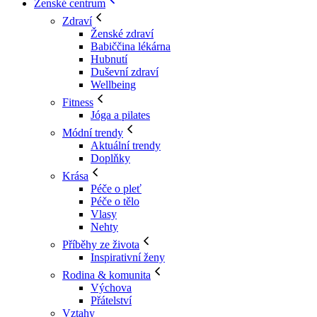
Ženské centrum
Zdraví
Ženské zdraví
Babiččina lékárna
Hubnutí
Duševní zdraví
Wellbeing
Fitness
Jóga a pilates
Módní trendy
Aktuální trendy
Doplňky
Krása
Péče o pleť
Péče o tělo
Vlasy
Nehty
Příběhy ze života
Inspirativní ženy
Rodina & komunita
Výchova
Přátelství
Vztahy