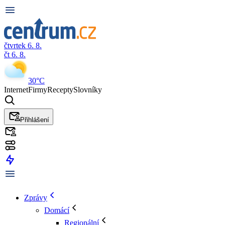
čtvrtek 6. 8.
čt 6. 8.
30°C
Internet
Firmy
Recepty
Slovníky
Přihlášení
Zprávy
Domácí
Regionální