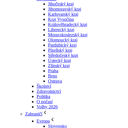
Jihočeský kraj
Jihomoravský kraj
Karlovarský kraj
Kraj Vysočina
Králověhradecký kraj
Liberecký kraj
Moravskoslezský kraj
Olomoucký kraj
Pardubický kraj
Plzeňský kraj
Středočeský kraj
Ústecký kraj
Zlínský kraj
Praha
Brno
Ostrava
Školství
Zdravotnictví
Politika
O počasí
Volby 2026
Zahraničí
Evropa
Slovensko