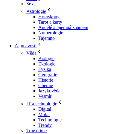
Sex
Astrologie
Horoskopy
Tarot a karty
Andělé a tajemná znamení
Numerologie
Tajemno
Zajímavosti
Věda
Biologie
Ekologie
Fyzika
Geografie
Historie
Chemie
Jazykověda
Vesmír
IT a technologie
Digital
Mobil
Technologie
Trendy
True crime