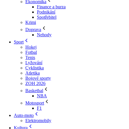
Ekonomika
Finance a burza
Podnikání
Spotřebitel
Krimi
Doprava
Nehody
Sport
Hokej
Fotbal
Tenis
Lyžování
Cyklistika
Atletika
Bojové sporty
ZOH 2026
Basketbal
NBA
Motosport
F1
Auto-moto
Elektromobily
Kultura