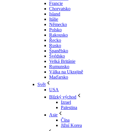
Francie
Chorvatsko
Island
Itálie
Německo
Polsko
Rakousko
Řecko
Rusko
Španělsko
Švédsko
Velká Británie
Rumunsko
Válka na Ukrajině
Maďarsko
Svět
USA
Blízký východ
Izrael
Palestina
Asie
Čína
Jižní Korea