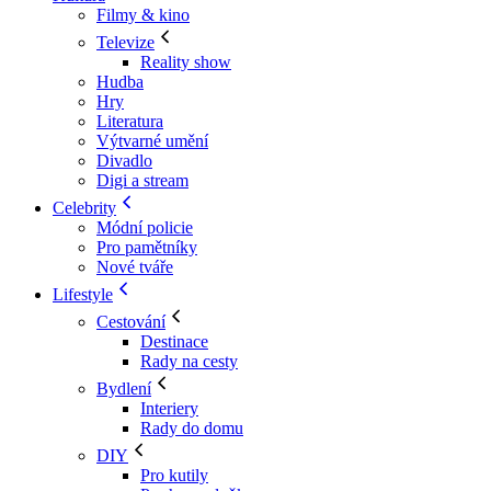
Filmy & kino
Televize
Reality show
Hudba
Hry
Literatura
Výtvarné umění
Divadlo
Digi a stream
Celebrity
Módní policie
Pro pamětníky
Nové tváře
Lifestyle
Cestování
Destinace
Rady na cesty
Bydlení
Interiery
Rady do domu
DIY
Pro kutily