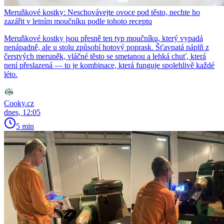
Meruňkové kostky: Neschovávejte ovoce pod těsto, nechte ho
zazářit v letním moučníku podle tohoto receptu
Meruňkové kostky jsou přesně ten typ moučníku, který vypadá
nenápadně, ale u stolu způsobí hotový poprask. Šťavnatá náplň z
čerstvých meruněk, vláčné těsto se smetanou a lehká chuť, která
není přeslazená — to je kombinace, která funguje spolehlivě každé
léto.
Cooky.cz
dnes, 12:05
5 min