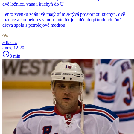
dvě ložnice, vana i kuchyň do U
Tento zvenku zdánlivě malý dům skrývá prostornou kuchyň, dvě
ložnice a koupelnu s vanou. Interiér je laděn do přírodních tónů
dřeva spolu s petrolejově modrou.
adbz.cz
dnes, 12:20
3 min