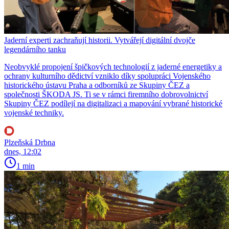
Jaderní experti zachraňují historii. Vytvářejí digitální dvojče
legendárního tanku
Neobvyklé propojení špičkových technologií z jaderné energetiky a
ochrany kulturního dědictví vzniklo díky spolupráci Vojenského
historického ústavu Praha a odborníků ze Skupiny ČEZ a
společnosti ŠKODA JS. Ti se v rámci firemního dobrovolnictví
Skupiny ČEZ podílejí na digitalizaci a mapování vybrané historické
vojenské techniky.
Plzeňská Drbna
dnes, 12:02
1 min