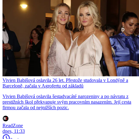
Vivien Babišová oslavila 26 let. Přestože studovala v Londýně a
Barceloně, začala v Agrofertu od základů
Vivien Babišová oslavila šestadvacáté narozeniny a po návratu z
prestižních škol překvapuje svým pracovním nasazením. Její cesta
firmou začala od nejnižších pozic.
ReadZone
dnes, 11:33