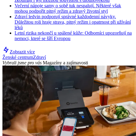
zkoumají i její možnou souvislost s dlouhověkostí
Večerní nápoje samy o sobě tuk nespalují. Některé však
mohou podpořit pitný režim a zdravý životní styl
Zdraví ledvin podporují správné každodenní návyky.
Důležitou roli hraje strava, pitný režim i opatrnost při užívání
léků
Letní rizika nekončí u spálené kůže: Odborníci upozorňují na
nemoci, které se šíří Evropou
Zobrazit více
Ženské centrum
Zdraví
Vybrali jsme pro vás
Magazíny a zajímavosti