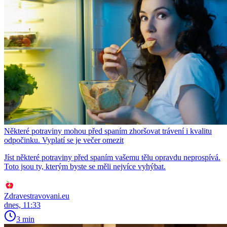
Některé potraviny mohou před spaním zhoršovat trávení i kvalitu
odpočinku. Vyplatí se je večer omezit
Jíst některé potraviny před spaním vašemu tělu opravdu neprospívá.
Toto jsou ty, kterým byste se měli nejvíce vyhýbat.
Zdravestravovani.eu
dnes, 11:33
3 min