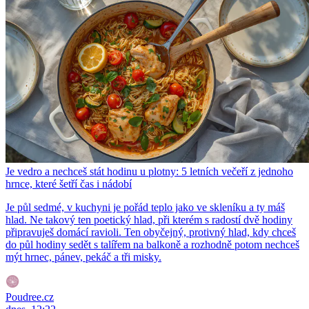
Je vedro a nechceš stát hodinu u plotny: 5 letních večeří z jednoho
hrnce, které šetří čas i nádobí
Je půl sedmé, v kuchyni je pořád teplo jako ve skleníku a ty máš
hlad. Ne takový ten poetický hlad, při kterém s radostí dvě hodiny
připravuješ domácí ravioli. Ten obyčejný, protivný hlad, kdy chceš
do půl hodiny sedět s talířem na balkoně a rozhodně potom nechceš
mýt hrnec, pánev, pekáč a tři misky.
Poudree.cz