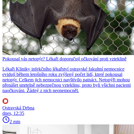
Pokousal vás netopýr? Lékaři doporučují očkování proti vzteklině
Lékaři Kliniky infekčního lékařství ostravské fakultní nemocnice
evidují během letošního roku zvýšený počet lidí, které pokousal
netopýr. Celkem jich nemocnici navštívilo patnáct. Netopýři mohou
přenášet smrtelně nebezpečnou vzteklinu, proto byli všichni pacienti
naočkováni. Žádný z nich neonemocněl.
Ostravská Drbna
dnes, 12:35
2 min