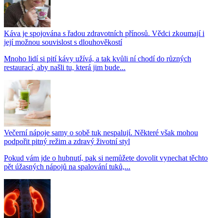
Káva je spojována s řadou zdravotních přínosů. Vědci zkoumají i
její možnou souvislost s dlouhověkostí
Mnoho lidí si pití kávy užívá, a tak kvůli ní chodí do různých
restaurací, aby našli tu, která jim bude...
Večerní nápoje samy o sobě tuk nespalují. Některé však mohou
podpořit pitný režim a zdravý životní styl
Pokud vám jde o hubnutí, pak si nemůžete dovolit vynechat těchto
pět úžasných nápojů na spalování tuků,...