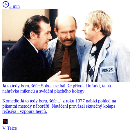
3 min
Já to tedy beru, šéfe: Sobota se bál, že přivolal infarkt, tajná
nahrávka milenců a svádění plachého kolegy
Komedie Já to tedy beru, šéfe...! z roku 1977 nabízí pohled na
pikantní metody náborářů. Natáčení provázel skutečný kolaps
režiséra i vzpoura herců.
V Telce