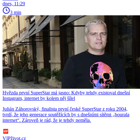
dnes, 11:29
3 min
Hvězda první SuperStar má jasno: Kdyby tehdy existoval dnešní
Instagram, internet by kolem něj šílel
Julián Záhorovský, finalista první české SuperStar z roku 2004,
tvrdí, že jeho generace soutěžících by s dnešními sítěmi „bourala
internet“. Zároveň je rád, že je tehdy neměla.
VIPživot.cz