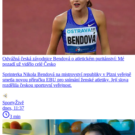
Odvážná česká závodnice Bendová o atletickém puritánství: Mé
pozadí už vidělo celé Česko
Sprinterka Nikola Bendová na mistrovství republiky v Plzni veřejně
smetla novou příručku EBU pro snímání ženské atletiky. Její slova
rozdělila českou sportovní veřejnost.
SportyŽivě
dnes, 11:37
3 min