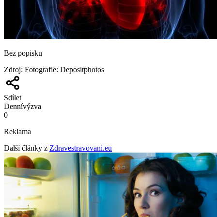
Bez popisku
Zdroj
:
Fotografie: Depositphotos
Sdílet
Denní
výzva
0
Reklama
Další články z
Zdravestravovani.eu