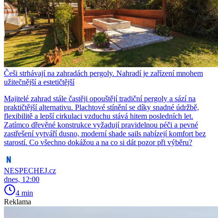
Češi strhávají na zahradách pergoly. Nahradí je zařízení mnohem
užitečnější a estetičtější
Majitelé zahrad stále častěji opouštějí tradiční pergoly a sází na
praktičtější alternativu. Plachtové stínění se díky snadné údržbě,
flexibilitě a lepší cirkulaci vzduchu stává hitem posledních let.
Zatímco dřevěné konstrukce vyžadují pravidelnou péči a pevné
zastřešení vytváří dusno, moderní shade sails nabízejí komfort bez
starostí. Co všechno dokážou a na co si dát pozor při výběru?
NESPECHEJ.cz
dnes, 12:00
4 min
Reklama