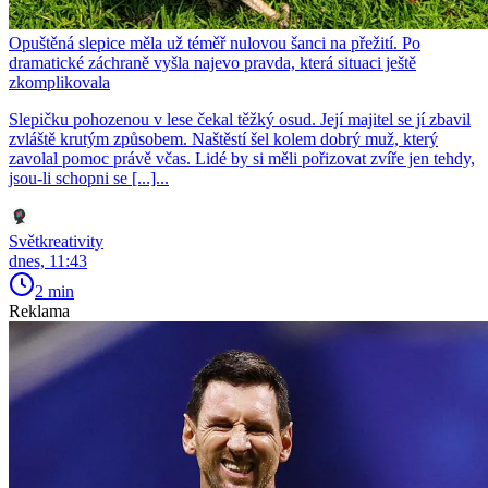
Opuštěná slepice měla už téměř nulovou šanci na přežití. Po
dramatické záchraně vyšla najevo pravda, která situaci ještě
zkomplikovala
Slepičku pohozenou v lese čekal těžký osud. Její majitel se jí zbavil
zvláště krutým způsobem. Naštěstí šel kolem dobrý muž, který
zavolal pomoc právě včas. Lidé by si měli pořizovat zvíře jen tehdy,
jsou-li schopni se [...]...
Světkreativity
dnes, 11:43
2 min
Reklama