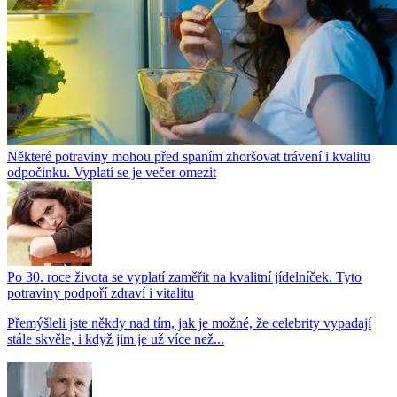
Některé potraviny mohou před spaním zhoršovat trávení i kvalitu
odpočinku. Vyplatí se je večer omezit
Po 30. roce života se vyplatí zaměřit na kvalitní jídelníček. Tyto
potraviny podpoří zdraví i vitalitu
Přemýšleli jste někdy nad tím, jak je možné, že celebrity vypadají
stále skvěle, i když jim je už více než...