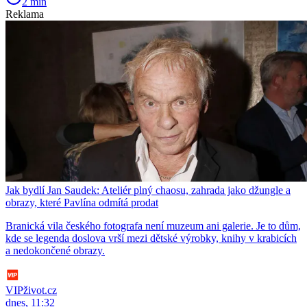
2 min
Reklama
Jak bydlí Jan Saudek: Ateliér plný chaosu, zahrada jako džungle a
obrazy, které Pavlína odmítá prodat
Branická vila českého fotografa není muzeum ani galerie. Je to dům,
kde se legenda doslova vrší mezi dětské výrobky, knihy v krabicích
a nedokončené obrazy.
VIPživot.cz
dnes, 11:32