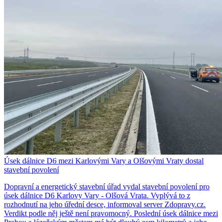
Úsek dálnice D6 mezi Karlovými Vary a Olšovými Vraty dostal
stavební povolení
Dopravní a energetický stavební úřad vydal stavební povolení pro
úsek dálnice D6 Karlovy Vary - Olšová Vrata. Vyplývá to z
rozhodnutí na jeho úřední desce, informoval server Zdopravy.cz.
Verdikt podle něj ještě není pravomocný. Poslední úsek dálnice mezi