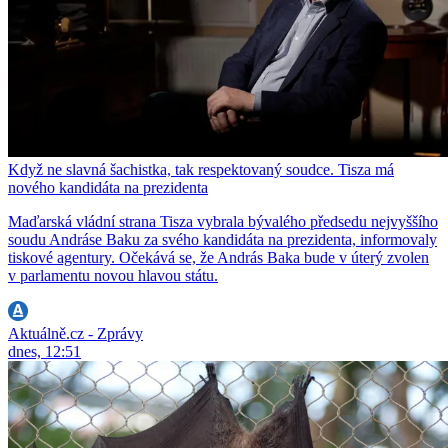
Když ne slavná šachistka, tak respektovaný soudce. Tisza má
nového kandidáta na prezidenta
Maďarská vládní strana Tisza vybrala bývalého předsedu nejvyššího
soudu Andráse Baku za svého kandidáta na prezidenta, informovaly
tiskové agentury. Očekává se, že András Baka bude v úterý zvolen
v parlamentu novou hlavou státu.
Aktuálně.cz - Zprávy
dnes, 12:51