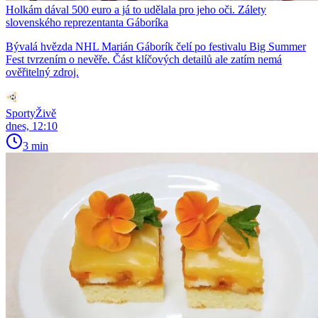
Holkám dával 500 euro a já to udělala pro jeho oči. Zálety
slovenského reprezentanta Gáboríka
Bývalá hvězda NHL Marián Gáborík čelí po festivalu Big Summer
Fest tvrzením o nevěře. Část klíčových detailů ale zatím nemá
ověřitelný zdroj.
SportyŽivě
dnes, 12:10
3 min