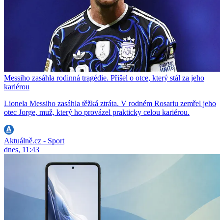
Messiho zasáhla rodinná tragédie. Přišel o otce, který stál za jeho
kariérou
Lionela Messiho zasáhla těžká ztráta. V rodném Rosariu zemřel jeho
otec Jorge, muž, který ho provázel prakticky celou kariérou.
Aktuálně.cz - Sport
dnes, 11:43