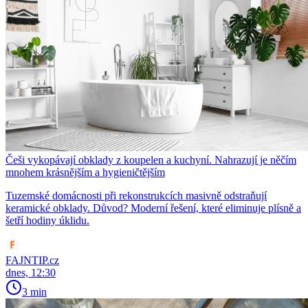
Češi vykopávají obklady z koupelen a kuchyní. Nahrazují je něčím
mnohem krásnějším a hygieničtějším
Tuzemské domácnosti při rekonstrukcích masivně odstraňují
keramické obklady. Důvod? Moderní řešení, které eliminuje plísně a
šetří hodiny úklidu.
FAJNTIP.cz
dnes, 12:30
3 min