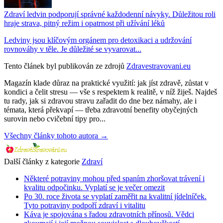
Zdraví ledvin podporují správné každodenní návyky. Důležitou roli
hraje strava, pitný režim i opatrnost při užívání léků
Ledviny jsou klíčovým orgánem pro detoxikaci a udržování
rovnováhy v těle. Je důležité se vyvarovat...
Tento článek byl publikován ze zdrojů
Zdravestravovani.eu
Magazín klade důraz na praktické využití: jak jíst zdravě, zůstat v
kondici a čelit stresu — vše s respektem k realitě, v níž žiješ. Najdeš
tu rady, jak si zdravou stravu zařadit do dne bez námahy, ale i
témata, která překvapí — třeba zdravotní benefity obyčejných
surovin nebo cvičební tipy pro...
Všechny články tohoto autora →
Další články z kategorie
Zdraví
Některé potraviny mohou před spaním zhoršovat trávení i
kvalitu odpočinku. Vyplatí se je večer omezit
Po 30. roce života se vyplatí zaměřit na kvalitní jídelníček.
Tyto potraviny podpoří zdraví i vitalitu
Káva je spojována s řadou zdravotních přínosů. Vědci