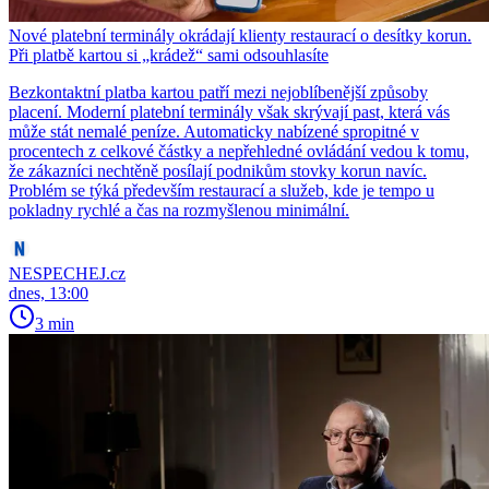
Nové platební terminály okrádají klienty restaurací o desítky korun.
Při platbě kartou si „krádež“ sami odsouhlasíte
Bezkontaktní platba kartou patří mezi nejoblíbenější způsoby
placení. Moderní platební terminály však skrývají past, která vás
může stát nemalé peníze. Automaticky nabízené spropitné v
procentech z celkové částky a nepřehledné ovládání vedou k tomu,
že zákazníci nechtěně posílají podnikům stovky korun navíc.
Problém se týká především restaurací a služeb, kde je tempo u
pokladny rychlé a čas na rozmyšlenou minimální.
NESPECHEJ.cz
dnes, 13:00
3 min