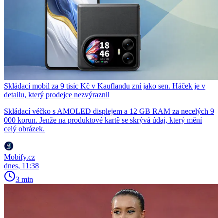
Skládací mobil za 9 tisíc Kč v Kauflandu zní jako sen. Háček je v
detailu, který prodejce nezvýraznil
Skládací véčko s AMOLED displejem a 12 GB RAM za necelých 9
000 korun. Jenže na produktové kartě se skrývá údaj, který mění
celý obrázek.
Mobify.cz
dnes, 11:38
3 min