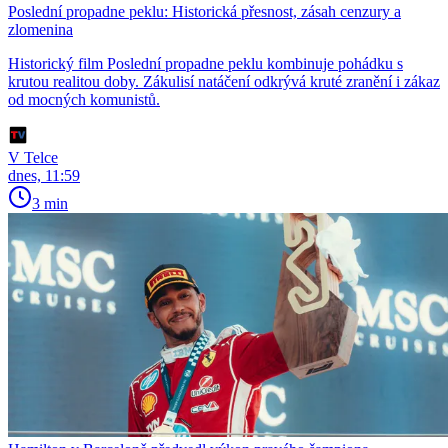
Poslední propadne peklu: Historická přesnost, zásah cenzury a
zlomenina
Historický film Poslední propadne peklu kombinuje pohádku s
krutou realitou doby. Zákulisí natáčení odkrývá kruté zranění i zákaz
od mocných komunistů.
V Telce
dnes, 11:59
3 min