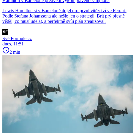
Hamilton v Barceloně předvedl výkon pravého šampiona
Lewis Hamilton si v Barceloně dojel pro první vítězství ve Ferrari.
Podle Stefana Johanssona ale nešlo jen o strategii. Brit prý přesně
věděl, co musí udělat, a perfektně svůj plán zrealizoval.
SvětFormule.cz
dnes, 11:51
2 min