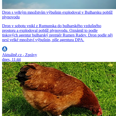
Dron s velkým množstvím výbušnin explodoval v Bulharsku poblíž
plynovodu
Dron v sobotu vnikl z Rumunska do bulharského vzdušného
prostoru a explodoval poblíž plynovodu. Oznámil to podle
tiskových agentur bulharský premiér Rumen Radev. Dron podle něj
nesl velké množství výbušnin, píše agentura DPA.
Aktuálně.cz - Zprávy
dnes, 11:44