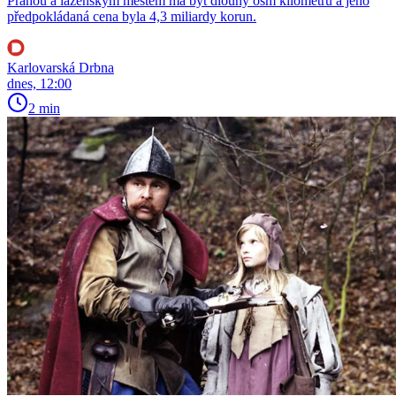
Prahou a lázeňským městem má být dlouhý osm kilometrů a jeho
předpokládaná cena byla 4,3 miliardy korun.
Karlovarská Drbna
dnes, 12:00
2 min