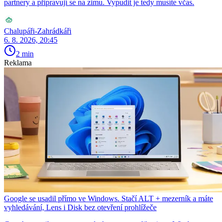
partnery a připravují se na zimu. Vypudit je tedy musíte včas.
Chalupáři-Zahrádkáři
6. 8. 2026, 20:45
2 min
Reklama
Google se usadil přímo ve Windows. Stačí ALT + mezerník a máte
vyhledávání, Lens i Disk bez otevření prohlížeče