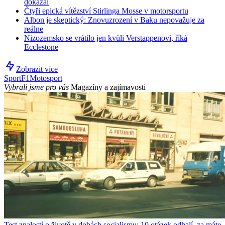
dokázal
Čtyři epická vítězství Stirlinga Mosse v motorsportu
Albon je skeptický: Znovuzrození v Baku nepovažuje za
reálne
Nizozemsko se vrátilo jen kvůli Verstappenovi, říká
Ecclestone
Zobrazit více
Sport
F1
Motosport
Vybrali jsme pro vás
Magazíny a zajímavosti
Test znalostí o životě v dobách socialismu: 10 otázek odhalí, za máte