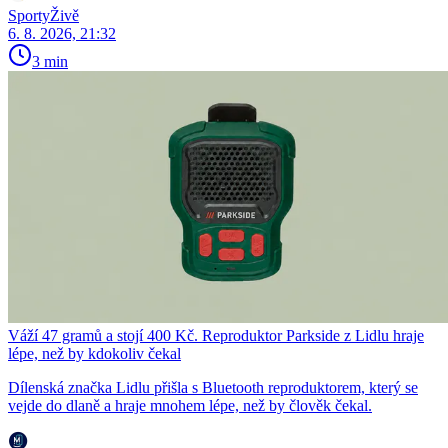
SportyŽivě
6. 8. 2026, 21:32
3 min
Váží 47 gramů a stojí 400 Kč. Reproduktor Parkside z Lidlu hraje
lépe, než by kdokoliv čekal
Dílenská značka Lidlu přišla s Bluetooth reproduktorem, který se
vejde do dlaně a hraje mnohem lépe, než by člověk čekal.