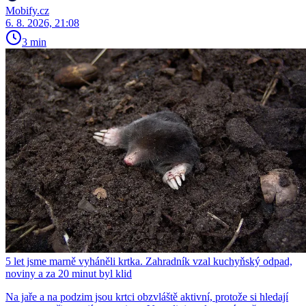
Mobify.cz
6. 8. 2026, 21:08
3 min
5 let jsme marně vyháněli krtka. Zahradník vzal kuchyňský odpad,
noviny a za 20 minut byl klid
Na jaře a na podzim jsou krtci obzvláště aktivní, protože si hledají