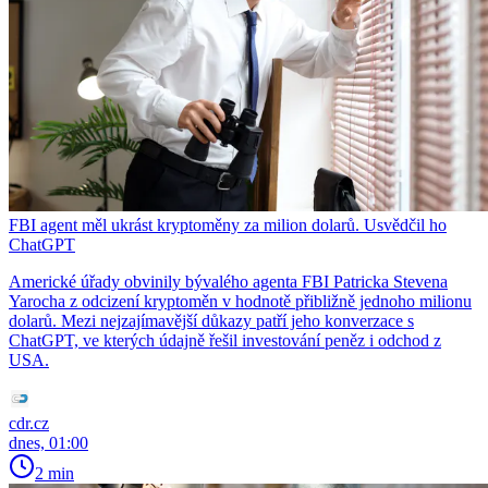
FBI agent měl ukrást kryptoměny za milion dolarů. Usvědčil ho
ChatGPT
Americké úřady obvinily bývalého agenta FBI Patricka Stevena
Yarocha z odcizení kryptoměn v hodnotě přibližně jednoho milionu
dolarů. Mezi nejzajímavější důkazy patří jeho konverzace s
ChatGPT, ve kterých údajně řešil investování peněz i odchod z
USA.
cdr.cz
dnes, 01:00
2 min