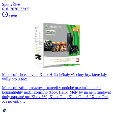
SportyŽivě
6. 8. 2026, 22:05
3 min
Microsoft chce, aby na Xbox Helix běhaly všechny hry, které kdy
vyšly pro Xbox
Microsoft začal prosazovat strategii v podobě maximální herní
kompatibility nadcházejícího Xbox Helix. Měly by na něm fungovat
tituly napsané pro Xbox 360, Xbox One, Xbox One S / Xbox One
X i novinky…