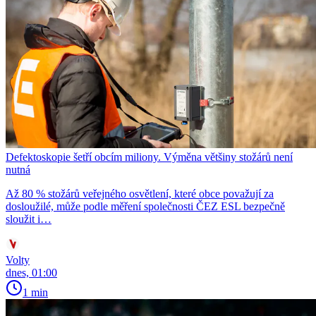
Defektoskopie šetří obcím miliony. Výměna většiny stožárů není
nutná
Až 80 % stožárů veřejného osvětlení, které obce považují za
dosloužilé, může podle měření společnosti ČEZ ESL bezpečně
sloužit i…
Volty
dnes, 01:00
1 min