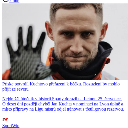
2 min
Priske potvrdil Kuchtovo přeřazení k béčku. Rozuzlení by mohlo
přijít ze severu
Nejdražší útočník v historii Sparty dorazil na Letnou 25. července.
O deset dní později chyběl Jan Kuchta v nominaci na Lyon úplně a
místo přípravy na Ligu mistrů odjel trénovat s třetiligovou rezervou.
SportWin