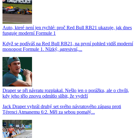
Auto, které není jen rychlé: proč Red Bull RB21 ukazuje, jak dnes
funguje moderní Formule 1
Když se podíváš na Red Bull RB21, na první pohled vidíš moderní
monopost Formule 1. Nízký, agresivní,...
Draper se při návratu rozplakal. Nešlo jen o porážku, ale o chvíli,
kdy jeho tělo znovu odmítlo slíbit, že vydrží
Jack Draper vyhrál druhý set svého návratového zápasu proti
Térenci Atmanemu 6:2. Měl za sebou pomalý...