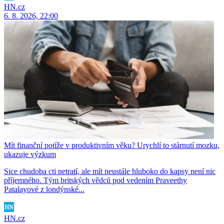
HN.cz
6. 8. 2026, 22:00
Mít finanční potíže v produktivním věku? Urychlí to stárnutí mozku,
ukazuje výzkum
Sice chudoba cti netratí, ale mít neustále hluboko do kapsy není nic
příjemného. Tým britských vědců pod vedením Praveethy
Patalayové z londýnské...
HN.cz