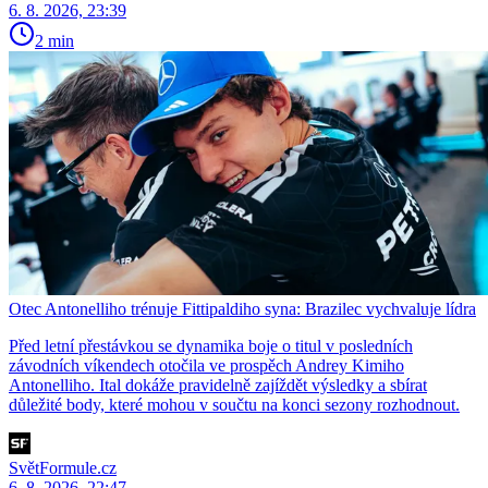
6. 8. 2026, 23:39
2 min
Otec Antonelliho trénuje Fittipaldiho syna: Brazilec vychvaluje lídra
Před letní přestávkou se dynamika boje o titul v posledních
závodních víkendech otočila ve prospěch Andrey Kimiho
Antonelliho. Ital dokáže pravidelně zajíždět výsledky a sbírat
důležité body, které mohou v součtu na konci sezony rozhodnout.
SvětFormule.cz
6. 8. 2026, 22:47