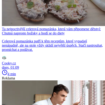
Ta nejpoctivější celerová pomazánka, která vám připomene dětství:
Chutná naprosto božsky a hodí se do diety
Celerová pomazánka patří k těm receptům, které vypadají
nenápadně, ale na stole vždy sklidí největší úspěch. Stačí nastrouhat,
promíchat a podávat.
Cooky.cz
dnes, 01:09
4 min
Reklama