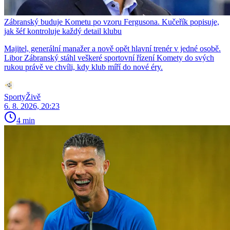
Zábranský buduje Kometu po vzoru Fergusona. Kučeřík popisuje,
jak šéf kontroluje každý detail klubu
Majitel, generální manažer a nově opět hlavní trenér v jedné osobě.
Libor Zábranský stáhl veškeré sportovní řízení Komety do svých
rukou právě ve chvíli, kdy klub míří do nové éry.
SportyŽivě
6. 8. 2026, 20:23
4 min