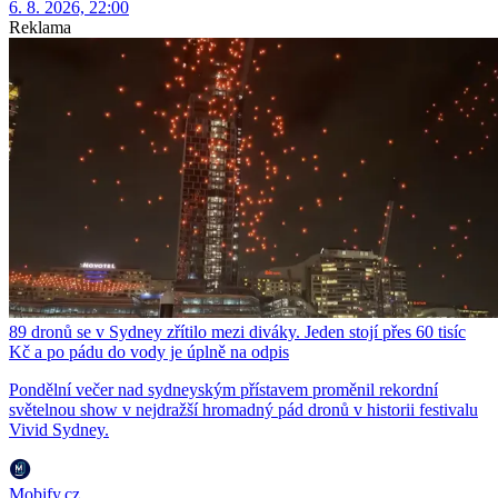
6. 8. 2026, 22:00
Reklama
89 dronů se v Sydney zřítilo mezi diváky. Jeden stojí přes 60 tisíc
Kč a po pádu do vody je úplně na odpis
Pondělní večer nad sydneyským přístavem proměnil rekordní
světelnou show v nejdražší hromadný pád dronů v historii festivalu
Vivid Sydney.
Mobify.cz