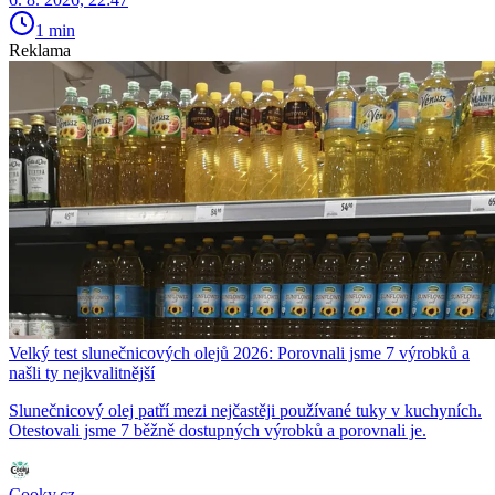
1 min
Reklama
Velký test slunečnicových olejů 2026: Porovnali jsme 7 výrobků a
našli ty nejkvalitnější
Slunečnicový olej patří mezi nejčastěji používané tuky v kuchyních.
Otestovali jsme 7 běžně dostupných výrobků a porovnali je.
Cooky.cz