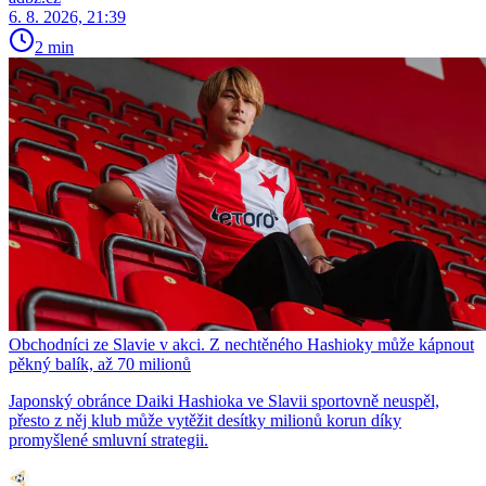
6. 8. 2026, 21:39
2 min
Obchodníci ze Slavie v akci. Z nechtěného Hashioky může kápnout
pěkný balík, až 70 milionů
Japonský obránce Daiki Hashioka ve Slavii sportovně neuspěl,
přesto z něj klub může vytěžit desítky milionů korun díky
promyšlené smluvní strategii.