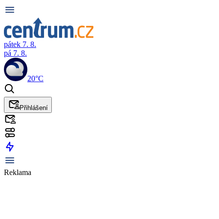
pátek 7. 8.
pá 7. 8.
20°C
Přihlášení
Reklama