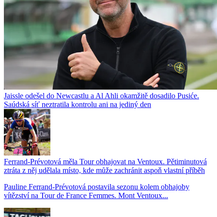
Jaissle odešel do Newcastlu a Al Ahli okamžitě dosadilo Pusiće.
Saúdská síť neztratila kontrolu ani na jediný den
Ferrand-Prévotová měla Tour obhajovat na Ventoux. Pětiminutová
ztráta z něj udělala místo, kde může zachránit aspoň vlastní příběh
Pauline Ferrand-Prévotová postavila sezonu kolem obhajoby
vítězství na Tour de France Femmes. Mont Ventoux...