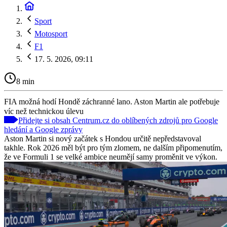
Sport
Motosport
F1
17. 5. 2026, 09:11
8 min
FIA možná hodí Hondě záchranné lano. Aston Martin ale potřebuje
víc než technickou úlevu
Přidejte si obsah Centrum.cz do oblíbených zdrojů pro Google
hledání a Google zprávy
Aston Martin si nový začátek s Hondou určitě nepředstavoval
takhle. Rok 2026 měl být pro tým zlomem, ne dalším připomenutím,
že ve Formuli 1 se velké ambice neumějí samy proměnit ve výkon.