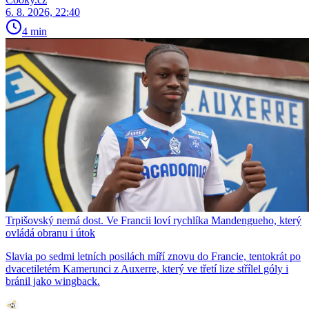
6. 8. 2026, 22:40
4 min
Trpišovský nemá dost. Ve Francii loví rychlíka Mandengueho, který
ovládá obranu i útok
Slavia po sedmi letních posilách míří znovu do Francie, tentokrát po
dvacetiletém Kamerunci z Auxerre, který ve třetí lize střílel góly i
bránil jako wingback.