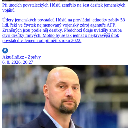
Při útocích povstaleckých Húsíů zemřelo na šest desítek jemenských
vojáků
Údery jemenských povstalců Húsíů na provládní jednotky zabily 58
lidí, řekl ve čtvrtek nejmenovaný vojenský zdroj agentuře AFP.
Zraněných jsou podle něj desítky. Předchozí údaje uváděly zhruba
čtyři desítky mrtvých. Mohlo by se tak jednat o nejkrvavější útok
povstalců v Jemenu od příměří z roku 2022.
Aktuálně.cz - Zprávy
6. 8. 2026, 20:27