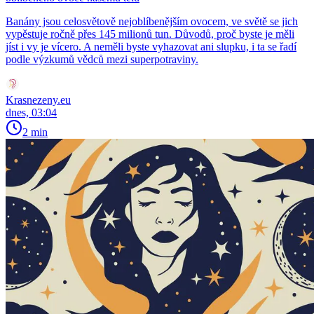
Banány jsou celosvětově nejoblíbenějším ovocem, ve světě se jich
vypěstuje ročně přes 145 milionů tun. Důvodů, proč byste je měli
jíst i vy je vícero. A neměli byste vyhazovat ani slupku, i ta se řadí
podle výzkumů vědců mezi superpotraviny.
Krasnezeny.eu
dnes, 03:04
2 min