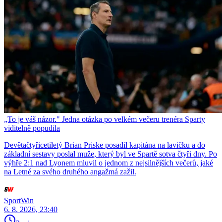
„To je váš názor." Jedna otázka po velkém večeru trenéra Sparty
viditelně popudila
Devětačtyřicetiletý Brian Priske posadil kapitána na lavičku a do
základní sestavy poslal muže, který byl ve Spartě sotva čtyři dny. Po
výhře 2:1 nad Lyonem mluvil o jednom z nejsilnějších večerů, jaké
na Letné za svého druhého angažmá zažil.
SportWin
6. 8. 2026, 23:40