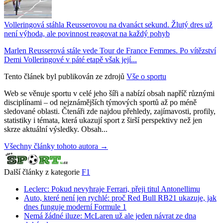
Volleringová stáhla Reusserovou na dvanáct sekund. Žlutý dres už
není výhoda, ale povinnost reagovat na každý pohyb
Marlen Reusserová stále vede Tour de France Femmes. Po vítězství
Demi Volleringové v páté etapě však její...
Tento článek byl publikován ze zdrojů
Vše o sportu
Web se věnuje sportu v celé jeho šíři a nabízí obsah napříč různými
disciplínami – od nejznámějších týmových sportů až po méně
sledované oblasti. Čtenáři zde najdou přehledy, zajímavosti, profily,
statistiky i témata, která ukazují sport z širší perspektivy než jen
skrze aktuální výsledky. Obsah...
Všechny články tohoto autora →
Další články z kategorie
F1
Leclerc: Pokud nevyhraje Ferrari, přeji titul Antonellimu
Auto, které není jen rychlé: proč Red Bull RB21 ukazuje, jak
dnes funguje moderní Formule 1
Nemá žádné iluze: McLaren už ale jeden návrat ze dna