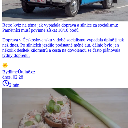
Retro kvíz na téma jak vypadala doprava a silnice za socialismu:
Pamětníci musí povinně získat 10/10 bodů
Doprava v Československu v době socialismu vypadala úplně jinak
než dnes. Po silnicích jezdilo podstatně méně aut, dálnic bylo jen
několik desítek kilometrů a cesta na dovolenou se často plánovala
týdny dopředu.
BydlímeÚtulně.cz
dnes, 02:28
2 min