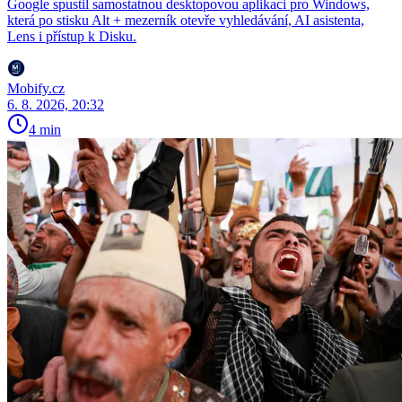
Google spustil samostatnou desktopovou aplikaci pro Windows,
která po stisku Alt + mezerník otevře vyhledávání, AI asistenta,
Lens i přístup k Disku.
Mobify.cz
6. 8. 2026, 20:32
4 min