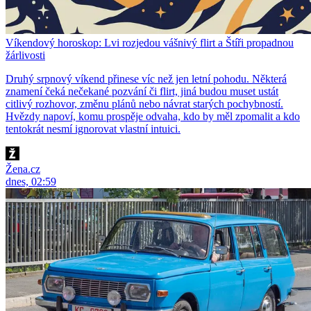
Víkendový horoskop: Lvi rozjedou vášnivý flirt a Štíři propadnou
žárlivosti
Druhý srpnový víkend přinese víc než jen letní pohodu. Některá
znamení čeká nečekané pozvání či flirt, jiná budou muset ustát
citlivý rozhovor, změnu plánů nebo návrat starých pochybností.
Hvězdy napoví, komu prospěje odvaha, kdo by měl zpomalit a kdo
tentokrát nesmí ignorovat vlastní intuici.
Žena.cz
dnes, 02:59