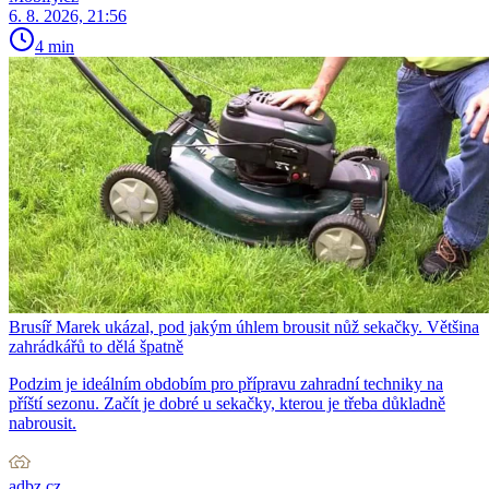
6. 8. 2026, 21:56
4 min
Brusíř Marek ukázal, pod jakým úhlem brousit nůž sekačky. Většina
zahrádkářů to dělá špatně
Podzim je ideálním obdobím pro přípravu zahradní techniky na
příští sezonu. Začít je dobré u sekačky, kterou je třeba důkladně
nabrousit.
adbz.cz