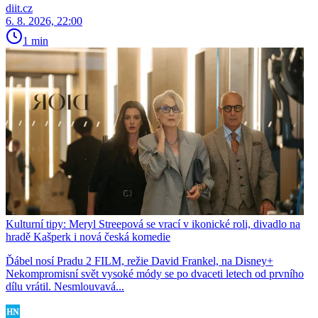
diit.cz
6. 8. 2026, 22:00
1 min
Kulturní tipy: Meryl Streepová se vrací v ikonické roli, divadlo na
hradě Kašperk i nová česká komedie
Ďábel nosí Pradu 2 FILM, režie David Frankel, na Disney+
Nekompromisní svět vysoké módy se po dvaceti letech od prvního
dílu vrátil. Nesmlouvavá...