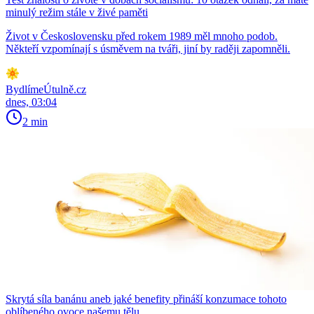
minulý režim stále v živé paměti
Život v Československu před rokem 1989 měl mnoho podob.
Někteří vzpomínají s úsměvem na tváři, jiní by raději zapomněli.
BydlímeÚtulně.cz
dnes, 03:04
2 min
Skrytá síla banánu aneb jaké benefity přináší konzumace tohoto
oblíbeného ovoce našemu tělu