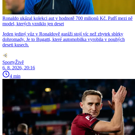
Ronaldo ukázal kolekci aut v hodnotě 700 milionů Kč. Patří mezi ně
model, kterých vzniklo jen deset
Jeden jediný vůz v Ronaldově garáži stojí víc než zbytek sbírky
dohromady. Je to Bugatti, které automobilka vyrobila v pouhých
deseti kusech.
SportyŽivě
6. 8. 2026, 20:16
4 min