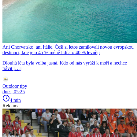
Ani Chorvatsko, ani Itálie. Češi si letos zamilovali novou evropskou
destinaci, kde je o 45 % méně lidí a o 40 % levněji
Dlouhá léta byla volba jasná. Kdo od nás vyráží k moři a nechce
trávit […]
Outdoor tipy
dnes, 05:25
4 min
Reklama