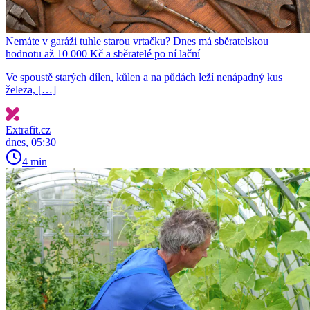
Nemáte v garáži tuhle starou vrtačku? Dnes má sběratelskou
hodnotu až 10 000 Kč a sběratelé po ní lační
Ve spoustě starých dílen, kůlen a na půdách leží nenápadný kus
železa, […]
Extrafit.cz
dnes, 05:30
4 min