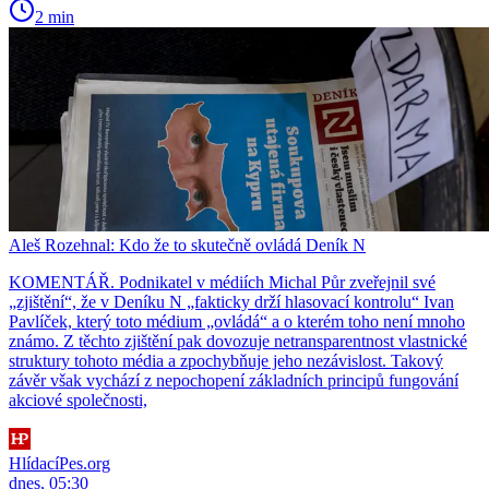
2 min
Aleš Rozehnal: Kdo že to skutečně ovládá Deník N
KOMENTÁŘ. Podnikatel v médiích Michal Půr zveřejnil své
„zjištění“, že v Deníku N „fakticky drží hlasovací kontrolu“ Ivan
Pavlíček, který toto médium „ovládá“ a o kterém toho není mnoho
známo. Z těchto zjištění pak dovozuje netransparentnost vlastnické
struktury tohoto média a zpochybňuje jeho nezávislost. Takový
závěr však vychází z nepochopení základních principů fungování
akciové společnosti,
HlídacíPes.org
dnes, 05:30