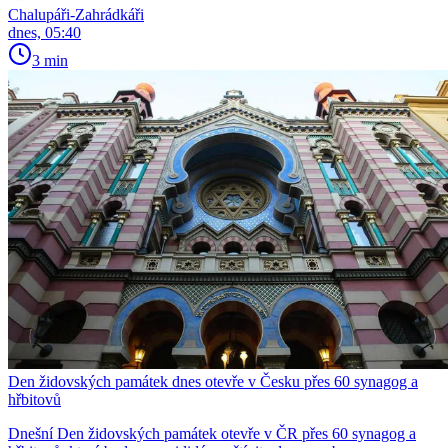
Chalupáři-Zahrádkáři
dnes, 05:40
3 min
Den židovských památek dnes otevře v Česku přes 60 synagog a
hřbitovů
Dnešní Den židovských památek otevře v ČR přes 60 synagog a