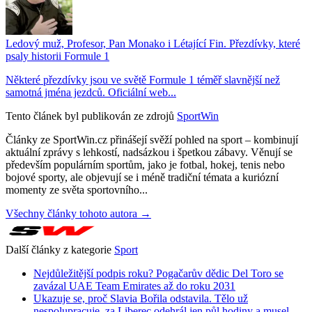
Ledový muž, Profesor, Pan Monako i Létající Fin. Přezdívky, které
psaly historii Formule 1
Některé přezdívky jsou ve světě Formule 1 téměř slavnější než
samotná jména jezdců. Oficiální web...
Tento článek byl publikován ze zdrojů
SportWin
Články ze SportWin.cz přinášejí svěží pohled na sport – kombinují
aktuální zprávy s lehkostí, nadsázkou i špetkou zábavy. Věnují se
především populárním sportům, jako je fotbal, hokej, tenis nebo
bojové sporty, ale objevují se i méně tradiční témata a kuriózní
momenty ze světa sportovního...
Všechny články tohoto autora →
Další články z kategorie
Sport
Nejdůležitější podpis roku? Pogačarův dědic Del Toro se
zavázal UAE Team Emirates až do roku 2031
Ukazuje se, proč Slavia Bořila odstavila. Tělo už
nespolupracuje, za Liberec odehrál jen půl hodiny a musel