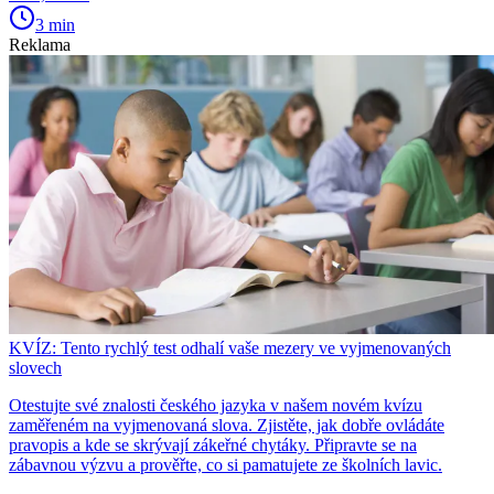
3 min
Reklama
KVÍZ: Tento rychlý test odhalí vaše mezery ve vyjmenovaných
slovech
Otestujte své znalosti českého jazyka v našem novém kvízu
zaměřeném na vyjmenovaná slova. Zjistěte, jak dobře ovládáte
pravopis a kde se skrývají zákeřné chytáky. Připravte se na
zábavnou výzvu a prověřte, co si pamatujete ze školních lavic.