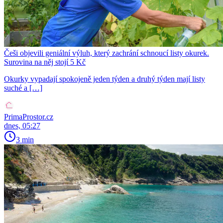
Češi objevili geniální výluh, který zachrání schnoucí listy okurek.
Surovina na něj stojí 5 Kč
Okurky vypadají spokojeně jeden týden a druhý týden mají listy
suché a […]
PrimaProstor.cz
dnes, 05:27
3 min