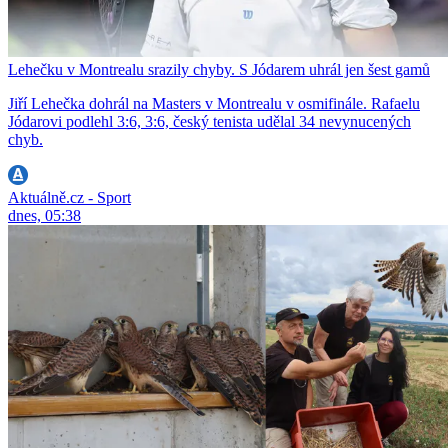
Lehečku v Montrealu srazily chyby. S Jódarem uhrál jen šest gamů
Jiří Lehečka dohrál na Masters v Montrealu v osmifinále. Rafaelu
Jódarovi podlehl 3:6, 3:6, český tenista udělal 34 nevynucených
chyb.
Aktuálně.cz - Sport
dnes, 05:38