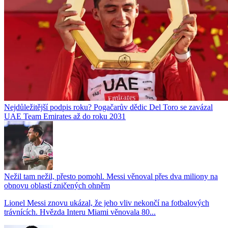
Nejdůležitější podpis roku? Pogačarův dědic Del Toro se zavázal
UAE Team Emirates až do roku 2031
Nežil tam nežil, přesto pomohl. Messi věnoval přes dva miliony na
obnovu oblastí zničených ohněm
Lionel Messi znovu ukázal, že jeho vliv nekončí na fotbalových
trávnících. Hvězda Interu Miami věnovala 80...