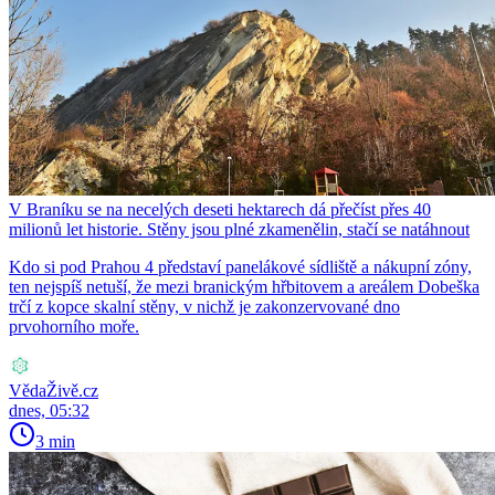
V Braníku se na necelých deseti hektarech dá přečíst přes 40
milionů let historie. Stěny jsou plné zkamenělin, stačí se natáhnout
Kdo si pod Prahou 4 představí panelákové sídliště a nákupní zóny,
ten nejspíš netuší, že mezi branickým hřbitovem a areálem Dobeška
trčí z kopce skalní stěny, v nichž je zakonzervované dno
prvohorního moře.
VědaŽivě.cz
dnes, 05:32
3 min