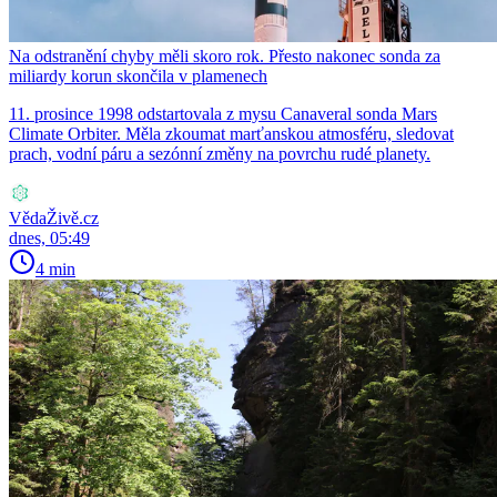
Na odstranění chyby měli skoro rok. Přesto nakonec sonda za
miliardy korun skončila v plamenech
11. prosince 1998 odstartovala z mysu Canaveral sonda Mars
Climate Orbiter. Měla zkoumat marťanskou atmosféru, sledovat
prach, vodní páru a sezónní změny na povrchu rudé planety.
VědaŽivě.cz
dnes, 05:49
4 min