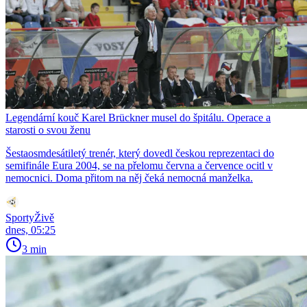
Legendární kouč Karel Brückner musel do špitálu. Operace a
starosti o svou ženu
Šestaosmdesátiletý trenér, který dovedl českou reprezentaci do
semifinále Eura 2004, se na přelomu června a července ocitl v
nemocnici. Doma přitom na něj čeká nemocná manželka.
SportyŽivě
dnes, 05:25
3 min