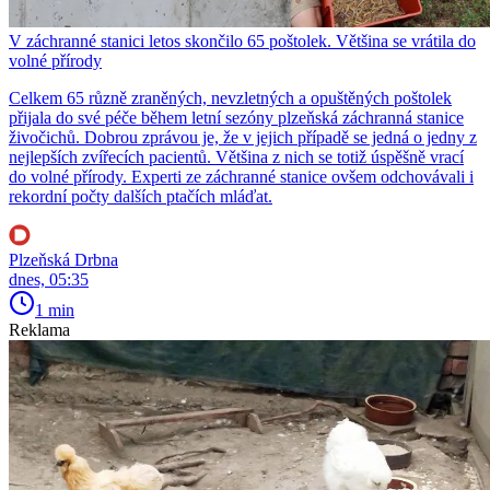
V záchranné stanici letos skončilo 65 poštolek. Většina se vrátila do
volné přírody
Celkem 65 různě zraněných, nevzletných a opuštěných poštolek
přijala do své péče během letní sezóny plzeňská záchranná stanice
živočichů. Dobrou zprávou je, že v jejich případě se jedná o jedny z
nejlepších zvířecích pacientů. Většina z nich se totiž úspěšně vrací
do volné přírody. Experti ze záchranné stanice ovšem odchovávali i
rekordní počty dalších ptačích mláďat.
Plzeňská Drbna
dnes, 05:35
1 min
Reklama