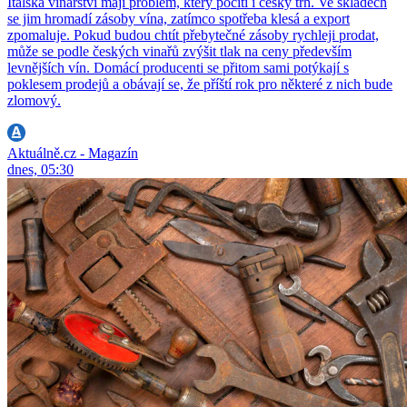
Italská vinařství mají problém, který pocítí i český trh. Ve skladech
se jim hromadí zásoby vína, zatímco spotřeba klesá a export
zpomaluje. Pokud budou chtít přebytečné zásoby rychleji prodat,
může se podle českých vinařů zvýšit tlak na ceny především
levnějších vín. Domácí producenti se přitom sami potýkají s
poklesem prodejů a obávají se, že příští rok pro některé z nich bude
zlomový.
Aktuálně.cz - Magazín
dnes, 05:30