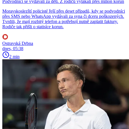
Podvodníci se vydávali za děti. Z rodičů vylákali přes milion korun
Moravskoslezští policisté řeší přes deset případů, kdy se podvodníci
přes SMS nebo WhatsApp vydávali za syna či dceru poškozených.
Tvrdili, že mají rozbitý telefon a potřebují nutně zaplatit faktury.
Rodiče tak přišli o statisíce korun.
Ostravská Drbna
dnes, 05:38
2 min