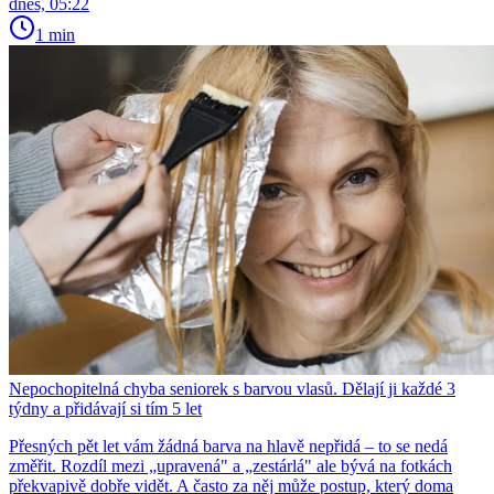
dnes, 05:22
1 min
Nepochopitelná chyba seniorek s barvou vlasů. Dělají ji každé 3
týdny a přidávají si tím 5 let
Přesných pět let vám žádná barva na hlavě nepřidá – to se nedá
změřit. Rozdíl mezi „upravená" a „zestárlá" ale bývá na fotkách
překvapivě dobře vidět. A často za něj může postup, který doma