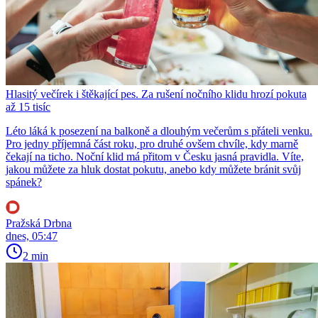
Hlasitý večírek i štěkající pes. Za rušení nočního klidu hrozí pokuta
až 15 tisíc
Léto láká k posezení na balkoně a dlouhým večerům s přáteli venku.
Pro jedny příjemná část roku, pro druhé ovšem chvíle, kdy marně
čekají na ticho. Noční klid má přitom v Česku jasná pravidla. Víte,
jakou můžete za hluk dostat pokutu, anebo kdy můžete bránit svůj
spánek?
Pražská Drbna
dnes, 05:47
2 min