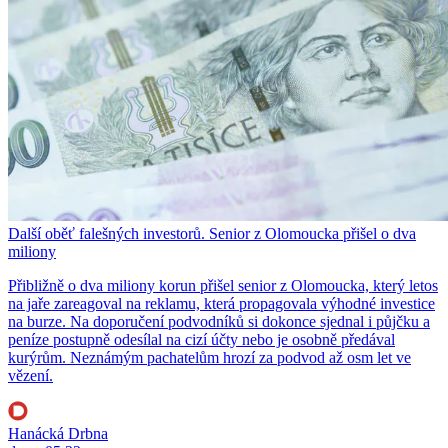
Další oběť falešných investorů. Senior z Olomoucka přišel o dva
miliony
Přibližně o dva miliony korun přišel senior z Olomoucka, který letos
na jaře zareagoval na reklamu, která propagovala výhodné investice
na burze. Na doporučení podvodníků si dokonce sjednal i půjčku a
peníze postupně odesílal na cizí účty nebo je osobně předával
kurýrům. Neznámým pachatelům hrozí za podvod až osm let ve
vězení.
Hanácká Drbna