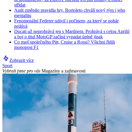
střídat
Audi změnilo pravidla hry. Bortoleto chválí nový tým i jeho
mentalitu
Fenomenální Federer udivil i počinem, za který se pohár
nedává
Ducati už neprohrává jen s Martínem. Prohrává s celou Aprilií
a boj o titul MotoGP začíná vypadat úplně jinak
Co mají společného Pitt, Cruise a Rossi? Všichni řídili
monopost F1
Zobrazit více
Sport
Vybrali jsme pro vás
Magazíny a zajímavosti