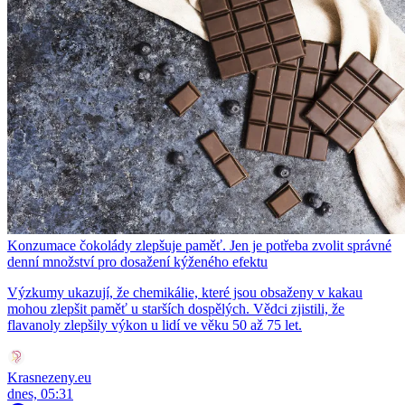
Konzumace čokolády zlepšuje paměť. Jen je potřeba zvolit správné
denní množství pro dosažení kýženého efektu
Výzkumy ukazují, že chemikálie, které jsou obsaženy v kakau
mohou zlepšit paměť u starších dospělých. Vědci zjistili, že
flavanoly zlepšily výkon u lidí ve věku 50 až 75 let.
Krasnezeny.eu
dnes, 05:31