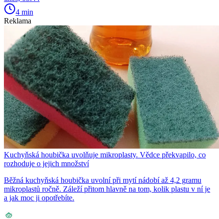
4 min
Reklama
Kuchyňská houbička uvolňuje mikroplasty. Vědce překvapilo, co
rozhoduje o jejich množství
Běžná kuchyňská houbička uvolní při mytí nádobí až 4,2 gramu
mikroplastů ročně. Záleží přitom hlavně na tom, kolik plastu v ní je
a jak moc ji opotřebíte.