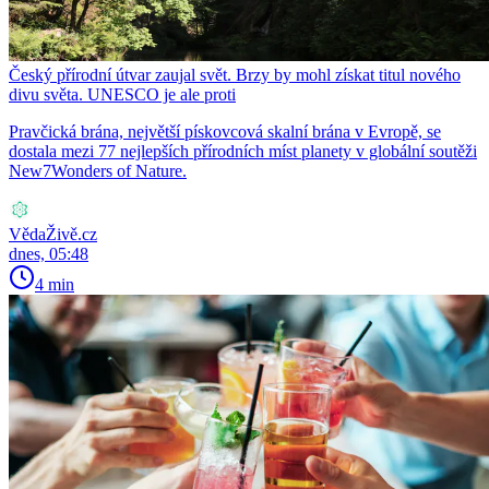
Český přírodní útvar zaujal svět. Brzy by mohl získat titul nového
divu světa. UNESCO je ale proti
Pravčická brána, největší pískovcová skalní brána v Evropě, se
dostala mezi 77 nejlepších přírodních míst planety v globální soutěži
New7Wonders of Nature.
VědaŽivě.cz
dnes, 05:48
4 min