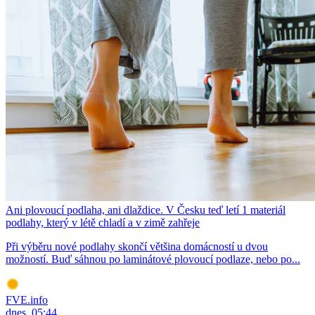
Ani plovoucí podlaha, ani dlaždice. V Česku teď letí 1 materiál
podlahy, který v létě chladí a v zimě zahřeje
Při výběru nové podlahy skončí většina domácností u dvou
možností. Buď sáhnou po laminátové plovoucí podlaze, nebo po...
FVE.info
dnes, 05:44