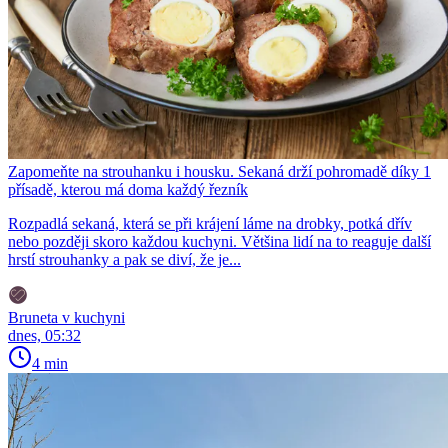
Zapomeňte na strouhanku i housku. Sekaná drží pohromadě díky 1
přísadě, kterou má doma každý řezník
Rozpadlá sekaná, která se při krájení láme na drobky, potká dřív
nebo později skoro každou kuchyni. Většina lidí na to reaguje další
hrstí strouhanky a pak se diví, že je...
Bruneta v kuchyni
dnes, 05:32
4 min