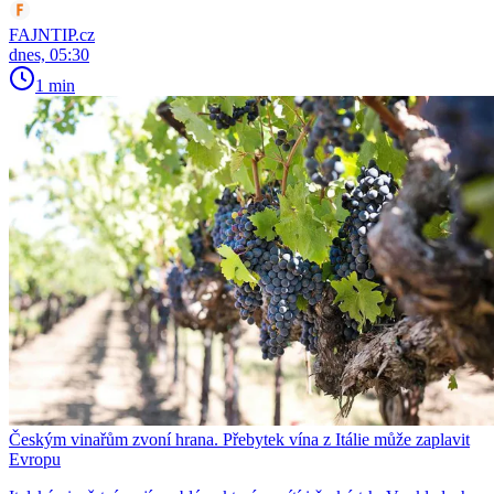
FAJNTIP.cz
dnes, 05:30
1 min
Českým vinařům zvoní hrana. Přebytek vína z Itálie může zaplavit
Evropu