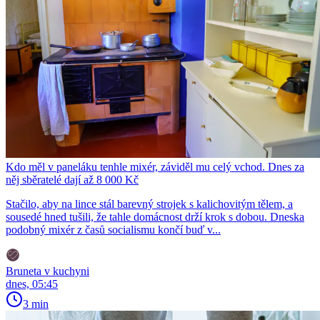
Kdo měl v paneláku tenhle mixér, záviděl mu celý vchod. Dnes za
něj sběratelé dají až 8 000 Kč
Stačilo, aby na lince stál barevný strojek s kalichovitým tělem, a
sousedé hned tušili, že tahle domácnost drží krok s dobou. Dneska
podobný mixér z časů socialismu končí buď v...
Bruneta v kuchyni
dnes, 05:45
3 min