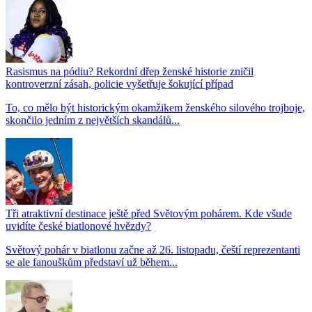
Rasismus na pódiu? Rekordní dřep ženské historie zničil
kontroverzní zásah, policie vyšetřuje šokující případ
To, co mělo být historickým okamžikem ženského silového trojboje,
skončilo jedním z největších skandálů...
Tři atraktivní destinace ještě před Světovým pohárem. Kde všude
uvidíte české biatlonové hvězdy?
Světový pohár v biatlonu začne až 26. listopadu, čeští reprezentanti
se ale fanouškům představí už během...