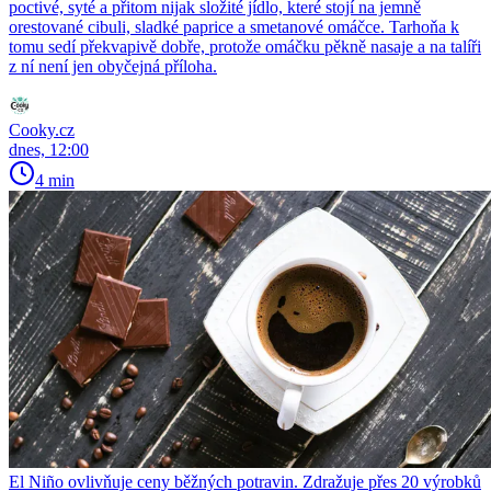
poctivé, syté a přitom nijak složité jídlo, které stojí na jemně
orestované cibuli, sladké paprice a smetanové omáčce. Tarhoňa k
tomu sedí překvapivě dobře, protože omáčku pěkně nasaje a na talíři
z ní není jen obyčejná příloha.
Cooky.cz
dnes, 12:00
4 min
El Niño ovlivňuje ceny běžných potravin. Zdražuje přes 20 výrobků