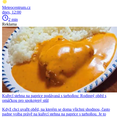
Meteocentrum.cz
dnes, 12:00
2 min
Reklama
Kuřecí stehna na paprice podávaná s tarhoňou: Rodinný oběd s
omáčkou pro spokojený stůl
Když chci uvařit oběd, na kterém se doma všichni shodnou, často
padne volba právě na kuřecí stehna na paprice s tarhoňou. Je to