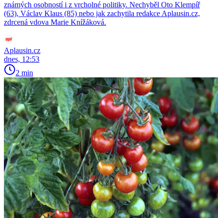
známých osobností i z vrcholné politiky. Nechyběl Oto Klempíř
(63), Václav Klaus (85) nebo jak zachytila redakce Aplausin.cz,
zdrcená vdova Marie Knížáková.
Aplausin.cz
dnes, 12:53
2 min