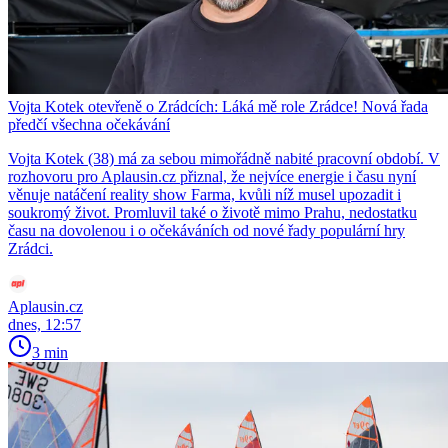
Vojta Kotek otevřeně o Zrádcích: Láká mě role Zrádce! Nová řada
předčí všechna očekávání
Vojta Kotek (38) má za sebou mimořádně nabité pracovní období. V
rozhovoru pro Aplausin.cz přiznal, že nejvíce energie i času nyní
věnuje natáčení reality show Farma, kvůli níž musel upozadit i
soukromý život. Promluvil také o životě mimo Prahu, nedostatku
času na dovolenou i o očekáváních od nové řady populární hry
Zrádci.
Aplausin.cz
dnes, 12:57
3 min