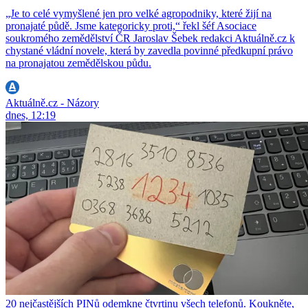
„Je to celé vymyšlené jen pro velké agropodniky, které žijí na
pronajaté půdě. Jsme kategoricky proti,“ řekl šéf Asociace
soukromého zemědělství ČR Jaroslav Šebek redakci Aktuálně.cz k
chystané vládní novele, která by zavedla povinné předkupní právo
na pronajatou zemědělskou půdu.
Aktuálně.cz - Názory
dnes, 12:19
20 nejčastějších PINů odemkne čtvrtinu všech telefonů. Koukněte,