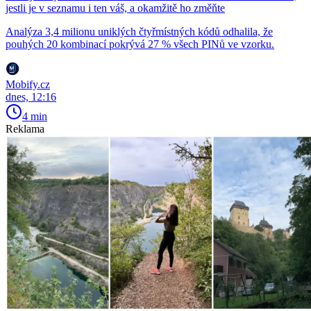
jestli je v seznamu i ten váš, a okamžitě ho změňte
Analýza 3,4 milionu uniklých čtyřmístných kódů odhalila, že
pouhých 20 kombinací pokrývá 27 % všech PINů ve vzorku.
Mobify.cz
dnes, 12:16
4 min
Reklama