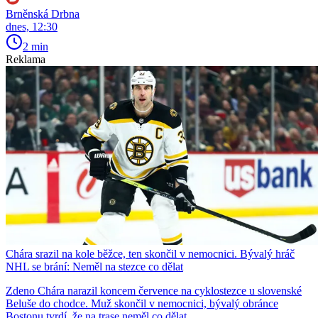
Brněnská Drbna
dnes, 12:30
2 min
Reklama
Chára srazil na kole běžce, ten skončil v nemocnici. Bývalý hráč
NHL se brání: Neměl na stezce co dělat
Zdeno Chára narazil koncem července na cyklostezce u slovenské
Beluše do chodce. Muž skončil v nemocnici, bývalý obránce
Bostonu tvrdí, že na trase neměl co dělat.