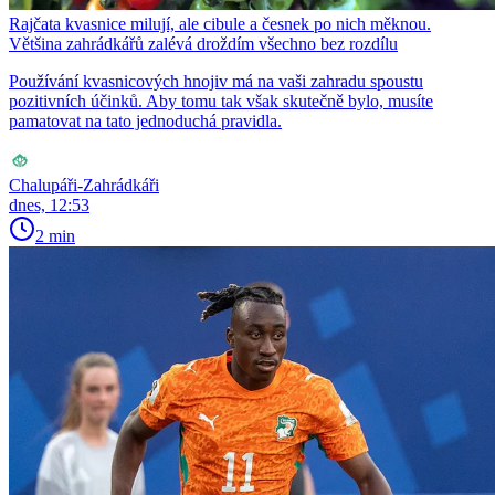
Rajčata kvasnice milují, ale cibule a česnek po nich měknou.
Většina zahrádkářů zalévá droždím všechno bez rozdílu
Používání kvasnicových hnojiv má na vaši zahradu spoustu
pozitivních účinků. Aby tomu tak však skutečně bylo, musíte
pamatovat na tato jednoduchá pravidla.
Chalupáři-Zahrádkáři
dnes, 12:53
2 min