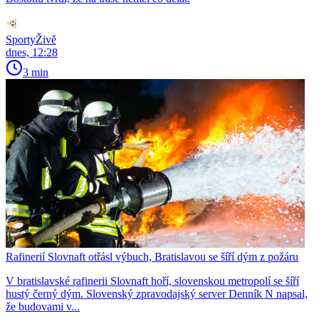
SportyŽivě
dnes, 12:28
3 min
Rafinerií Slovnaft otřásl výbuch, Bratislavou se šíří dým z požáru
V bratislavské rafinerii Slovnaft hoří, slovenskou metropolí se šíří
hustý černý dým. Slovenský zpravodajský server Denník N napsal,
že budovami v...