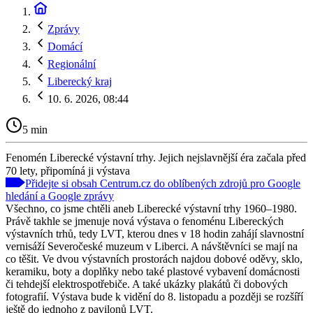
Zprávy
Domácí
Regionální
Liberecký kraj
10. 6. 2026, 08:44
5 min
Fenomén Liberecké výstavní trhy. Jejich nejslavnější éra začala před
70 lety, připomíná ji výstava
Přidejte si obsah Centrum.cz do oblíbených zdrojů pro Google
hledání a Google zprávy
Všechno, co jsme chtěli aneb Liberecké výstavní trhy 1960–1980.
Právě takhle se jmenuje nová výstava o fenoménu Libereckých
výstavních trhů, tedy LVT, kterou dnes v 18 hodin zahájí slavnostní
vernisáží Severočeské muzeum v Liberci. A návštěvníci se mají na
co těšit. Ve dvou výstavních prostorách najdou dobové oděvy, sklo,
keramiku, boty a doplňky nebo také plastové vybavení domácnosti
či tehdejší elektrospotřebiče. A také ukázky plakátů či dobových
fotografií. Výstava bude k vidění do 8. listopadu a později se rozšíří
ještě do jednoho z pavilonů LVT.