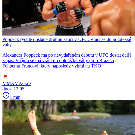
Poppeck rychle dostane druhou šanci v UFC. Vrací se do polotěžké
váhy
Alexander Poppeck má po nevydařeném debutu v UFC dostat další
zápas. V říjnu se má vrátit do polotěžké váhy proti Brazilci
Felipemu Francovi, který naposledy vyhrál na TKO.
MMAMAG.cz
dnes, 12:05
1 min