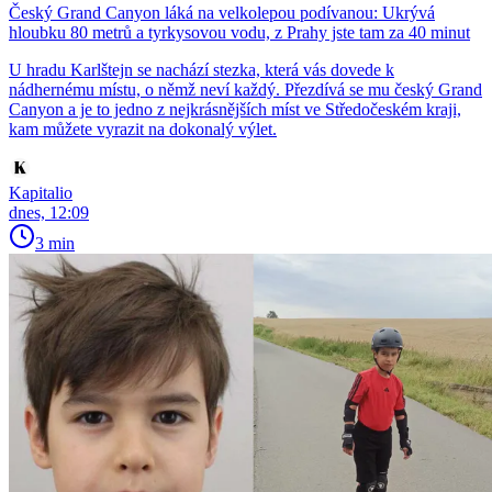
Český Grand Canyon láká na velkolepou podívanou: Ukrývá
hloubku 80 metrů a tyrkysovou vodu, z Prahy jste tam za 40 minut
U hradu Karlštejn se nachází stezka, která vás dovede k
nádhernému místu, o němž neví každý. Přezdívá se mu český Grand
Canyon a je to jedno z nejkrásnějších míst ve Středočeském kraji,
kam můžete vyrazit na dokonalý výlet.
Kapitalio
dnes, 12:09
3 min