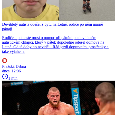
Devítiletý autista odešel z bytu na Letné, rodiče po něm marně
pátrají
Rodiče a policisté prosí o pomoc při pátrání po devítiletém
autistickém chlapci, který v pátek dopoledne odešel domova na
Letné. Od té doby ho neviděli. Rád jezdí dopravními prostředky a
také výtahem.
Pražská Drbna
dnes, 12:06
1 min