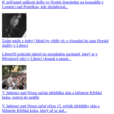
K nešťastné události došlo ve čtvrtek dopoledne na koupališti v
Lomnici nad Popelkou, kde zkolaboval...
Znáte muže z fotky? Mohl by vědět víc o vloupání do auta Horské
služby v Liberci
Liberečtí policisté pátrají po neznámém pachateli, který se v
Březinově ulici v Liberci vloupal u tamní...
V Jablonci nad Nisou začala přehlídka skla a bižuterie Křehká
krása, potrvá do neděle
V Jablonci nad Nisou začal včera 15. ročník přehlídky skla a
bižuterie Křehká krása, který už se stal...