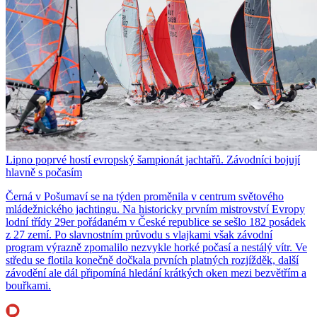
Lipno poprvé hostí evropský šampionát jachtařů. Závodníci bojují
hlavně s počasím
Černá v Pošumaví se na týden proměnila v centrum světového
mládežnického jachtingu. Na historicky prvním mistrovství Evropy
lodní třídy 29er pořádaném v České republice se sešlo 182 posádek
z 27 zemí. Po slavnostním průvodu s vlajkami však závodní
program výrazně zpomalilo nezvykle horké počasí a nestálý vítr. Ve
středu se flotila konečně dočkala prvních platných rozjížděk, další
závodění ale dál připomíná hledání krátkých oken mezi bezvětřím a
bouřkami.