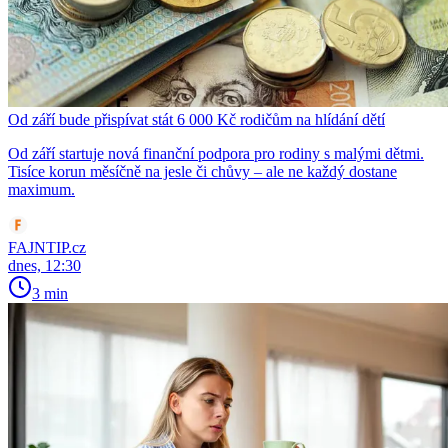
Od září bude přispívat stát 6 000 Kč rodičům na hlídání dětí
Od září startuje nová finanční podpora pro rodiny s malými dětmi.
Tisíce korun měsíčně na jesle či chůvy – ale ne každý dostane
maximum.
FAJNTIP.cz
dnes, 12:30
3 min