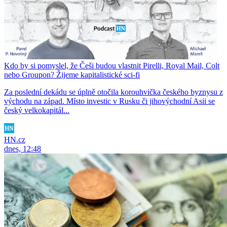
Kdo by si pomyslel, že Češi budou vlastnit Pirelli, Royal Mail, Colt
nebo Groupon? Žijeme kapitalistické sci-fi
Za poslední dekádu se úplně otočila korouhvička českého byznysu z
východu na západ. Místo investic v Rusku či jihovýchodní Asii se
český velkokapitál...
HN.cz
dnes, 12:48