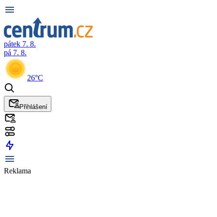
pátek 7. 8.
pá 7. 8.
26°C
Přihlášení
Reklama