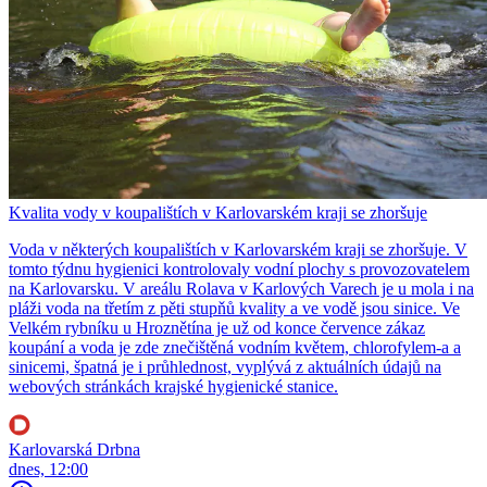
Kvalita vody v koupalištích v Karlovarském kraji se zhoršuje
Voda v některých koupalištích v Karlovarském kraji se zhoršuje. V
tomto týdnu hygienici kontrolovaly vodní plochy s provozovatelem
na Karlovarsku. V areálu Rolava v Karlových Varech je u mola i na
pláži voda na třetím z pěti stupňů kvality a ve vodě jsou sinice. Ve
Velkém rybníku u Hroznětína je už od konce července zákaz
koupání a voda je zde znečištěná vodním květem, chlorofylem-a a
sinicemi, špatná je i průhlednost, vyplývá z aktuálních údajů na
webových stránkách krajské hygienické stanice.
Karlovarská Drbna
dnes, 12:00