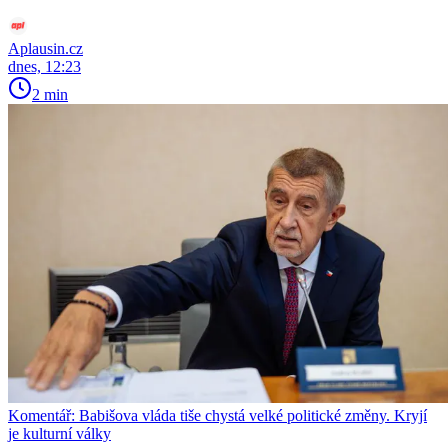
Aplausin.cz
dnes, 12:23
2 min
Komentář: Babišova vláda tiše chystá velké politické změny. Kryjí
je kulturní války