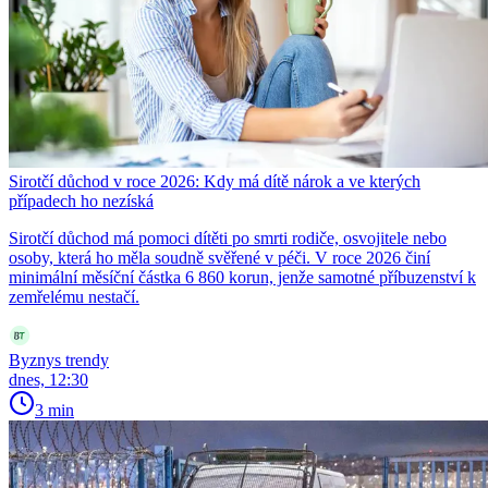
Sirotčí důchod v roce 2026: Kdy má dítě nárok a ve kterých
případech ho nezíská
Sirotčí důchod má pomoci dítěti po smrti rodiče, osvojitele nebo
osoby, která ho měla soudně svěřené v péči. V roce 2026 činí
minimální měsíční částka 6 860 korun, jenže samotné příbuzenství k
zemřelému nestačí.
Byznys trendy
dnes, 12:30
3 min