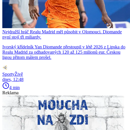
Nejdražší hráč Realu Madrid měl působit v Olomouci. Diomande
nyní stojí tři miliardy.
Ivorský křídelník Yan Diomande přestoupil v létě 2026 z Lipska do
Realu Madrid za odhadovaných 120 až 125 milionů eur. Českou
ligou přitom málem prošel.
SportyŽivě
dnes, 12:48
4 min
Reklama