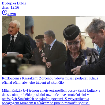
Budějcká Drbna
dnes, 12:56
4 min
Rozloučení s Knížákem: Zdrcenou vdovu museli podpírat, Klaus
přiznal přání, aby jeho trápení už skončilo
Milan Knížák byl jednou z nejsvéráznějších postav české kultury a
dnes s ním proběhlo poslední rozloučení ve smuteční síni v
pražských Strašnicích se státními poctami. S výtvarníkem a
pedagogem Milanem Knížákem se přijelo rozloučit spoustu