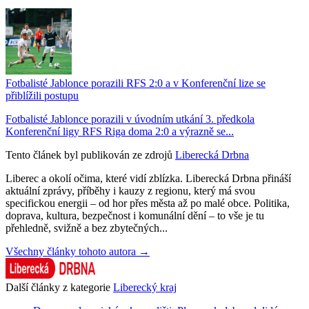
Fotbalisté Jablonce porazili RFS 2:0 a v Konferenční lize se
přiblížili postupu
Fotbalisté Jablonce porazili v úvodním utkání 3. předkola
Konferenční ligy RFS Riga doma 2:0 a výrazně se...
Tento článek byl publikován ze zdrojů
Liberecká Drbna
Liberec a okolí očima, které vidí zblízka. Liberecká Drbna přináší
aktuální zprávy, příběhy i kauzy z regionu, který má svou
specifickou energii – od hor přes města až po malé obce. Politika,
doprava, kultura, bezpečnost i komunální dění – to vše je tu
přehledně, svižně a bez zbytečných...
Všechny články tohoto autora →
Další články z kategorie
Liberecký kraj