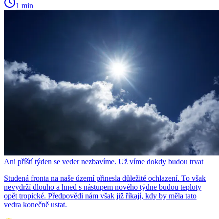
1 min
Ani příští týden se veder nezbavíme. Už víme dokdy budou trvat
Studená fronta na naše území přinesla důležité ochlazení. To však
nevydrží dlouho a hned s nástupem nového týdne budou teploty
opět tropické. Předpovědi nám však již říkají, kdy by měla tato
vedra konečně ustat.