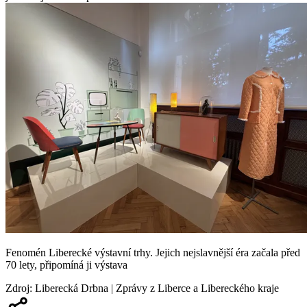
Fenomén Liberecké výstavní trhy. Jejich nejslavnější éra začala před
70 lety, připomíná ji výstava
Zdroj
:
Liberecká Drbna | Zprávy z Liberce a Libereckého kraje