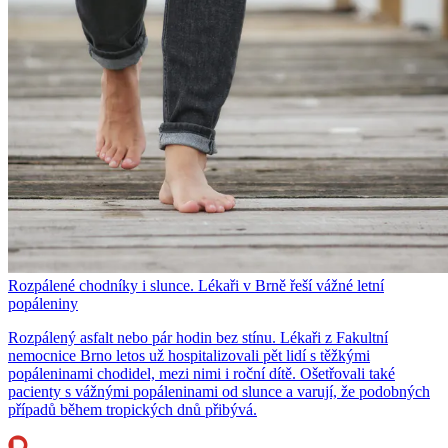
Rozpálené chodníky i slunce. Lékaři v Brně řeší vážné letní
popáleniny
Rozpálený asfalt nebo pár hodin bez stínu. Lékaři z Fakultní
nemocnice Brno letos už hospitalizovali pět lidí s těžkými
popáleninami chodidel, mezi nimi i roční dítě. Ošetřovali také
pacienty s vážnými popáleninami od slunce a varují, že podobných
případů během tropických dnů přibývá.