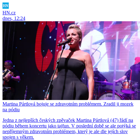
HN.cz
dnes, 12:24
Martina Pártlová bojuje se zdravotním problémem. Zradil ji mozek
na pódiu
Jedna z nejlepších českých zpěvaček Martina Pártlová (47) řádí na
pódiu během koncertu jako tajfun. V poslední době se ale potýká se
nepříjemným zdravotním problémem, který je ale dle jejích slov
spojen s věkem.