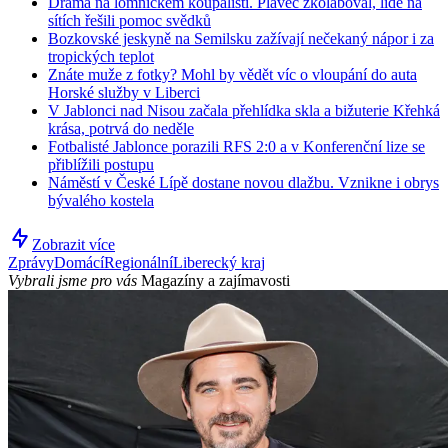
Drama na lomnickém koupališti. Plavec zkolaboval, lidé na
sítích řešili pomoc svědků
Bozkovské jeskyně na Semilsku zažívají nečekaný nápor i za
tropických teplot
Znáte muže z fotky? Mohl by vědět víc o vloupání do auta
Horské služby v Liberci
V Jablonci nad Nisou začala přehlídka skla a bižuterie Křehká
krása, potrvá do neděle
Fotbalisté Jablonce porazili RFS 2:0 a v Konferenční lize se
přiblížili postupu
Náměstí v České Lípě dostane novou dlažbu. Vznikne i obrys
bývalého kostela
Zobrazit více
Zprávy
Domácí
Regionální
Liberecký kraj
Vybrali jsme pro vás
Magazíny a zajímavosti