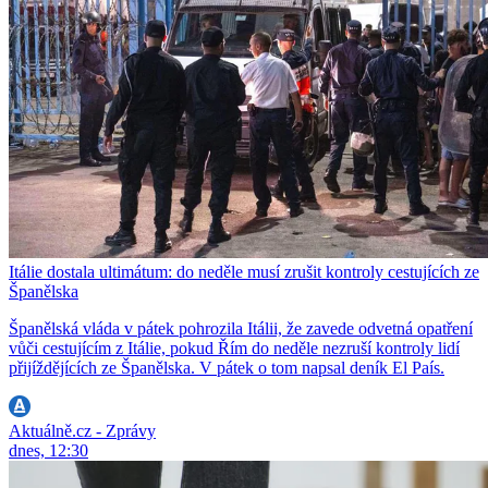
Itálie dostala ultimátum: do neděle musí zrušit kontroly cestujících ze
Španělska
Španělská vláda v pátek pohrozila Itálii, že zavede odvetná opatření
vůči cestujícím z Itálie, pokud Řím do neděle nezruší kontroly lidí
přijíždějících ze Španělska. V pátek o tom napsal deník El País.
Aktuálně.cz - Zprávy
dnes, 12:30