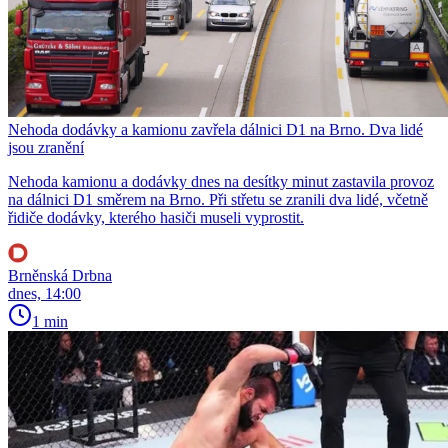
Nehoda dodávky a kamionu zavřela dálnici D1 na Brno. Dva lidé
jsou zranění
Nehoda kamionu a dodávky dnes na desítky minut zastavila provoz
na dálnici D1 směrem na Brno. Při střetu se zranili dva lidé, včetně
řidiče dodávky, kterého hasiči museli vyprostit.
Brněnská Drbna
dnes, 14:00
1 min