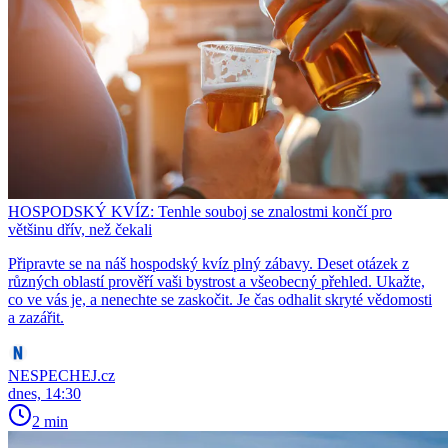
HOSPODSKÝ KVÍZ: Tenhle souboj se znalostmi končí pro
většinu dřív, než čekali
Připravte se na náš hospodský kvíz plný zábavy. Deset otázek z
různých oblastí prověří vaši bystrost a všeobecný přehled. Ukažte,
co ve vás je, a nenechte se zaskočit. Je čas odhalit skryté vědomosti
a zazářit.
NESPECHEJ.cz
dnes, 14:30
2 min