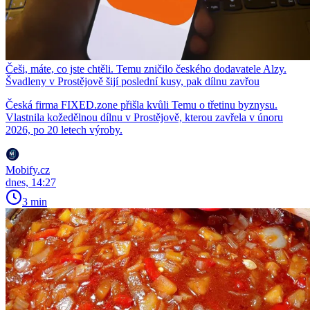
Češi, máte, co jste chtěli. Temu zničilo českého dodavatele Alzy.
Švadleny v Prostějově šijí poslední kusy, pak dílnu zavřou
Česká firma FIXED.zone přišla kvůli Temu o třetinu byznysu.
Vlastnila kožedělnou dílnu v Prostějově, kterou zavřela v únoru
2026, po 20 letech výroby.
Mobify.cz
dnes, 14:27
3 min