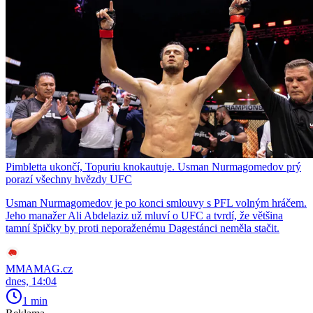
Pimbletta ukončí, Topuriu knokautuje. Usman Nurmagomedov prý
porazí všechny hvězdy UFC
Usman Nurmagomedov je po konci smlouvy s PFL volným hráčem.
Jeho manažer Ali Abdelaziz už mluví o UFC a tvrdí, že většina
tamní špičky by proti neporaženému Dagestánci neměla stačit.
MMAMAG.cz
dnes, 14:04
1 min