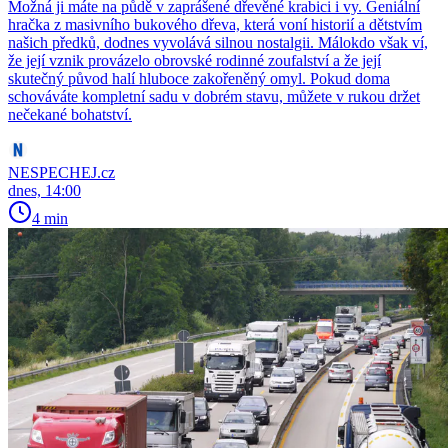
Možná ji máte na půdě v zaprášené dřevěné krabici i vy. Geniální
hračka z masivního bukového dřeva, která voní historií a dětstvím
našich předků, dodnes vyvolává silnou nostalgii. Málokdo však ví,
že její vznik provázelo obrovské rodinné zoufalství a že její
skutečný původ halí hluboce zakořeněný omyl. Pokud doma
schováváte kompletní sadu v dobrém stavu, můžete v rukou držet
nečekané bohatství.
NESPECHEJ.cz
dnes, 14:00
4 min