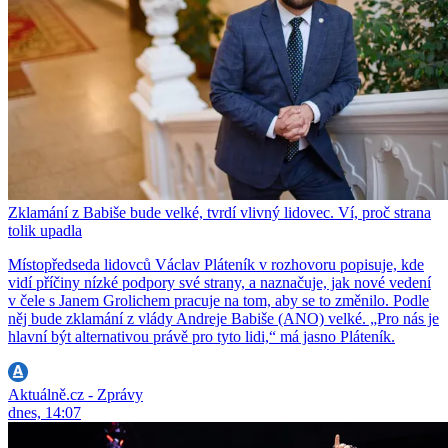
Zklamání z Babiše bude velké, tvrdí vlivný lidovec. Ví, proč strana
tolik upadla
Místopředseda lidovců Václav Pláteník v rozhovoru popisuje, kde
vidí příčiny nízké podpory své strany, a naznačuje, jak nové vedení
v čele s Janem Grolichem pracuje na tom, aby se to změnilo. Podle
něj bude zklamání z vlády Andreje Babiše (ANO) velké. „Pro nás je
hlavní být alternativou právě pro tyto lidi,“ má jasno Pláteník.
Aktuálně.cz - Zprávy
dnes, 14:07