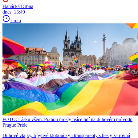
Hanácká Drbna
dnes, 13:49
1 min
FOTO: Lásku všem. Prahou prošly tisíce lidí na duhovém průvodu
Prague Pride
Duhové vlajky, třpytivé kloboučky i transparenty s hesly za rovná