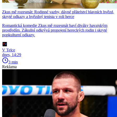
Zkus mě rozesmát: Rodinné vazby, dávné přátelství hlavních hvězd,
skryté odkazy a hvězdný tenista v roli herce
Romantická komedie Zkus mě rozesmát baví diváky havajským
prostředím. Zákulisí odkrývá propojení hereckých rodin i skryté
popkulturní odkazy.
V Telce
dnes, 14:29
3 min
Reklama