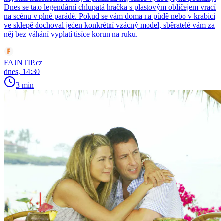
Dnes se tato legendární chlupatá hračka s plastovým obličejem vrací
na scénu v plné parádě. Pokud se vám doma na půdě nebo v krabici
ve sklepě dochoval jeden konkrétní vzácný model, sběratelé vám za
něj bez váhání vyplatí tisíce korun na ruku.
FAJNTIP.cz
dnes, 14:30
3 min