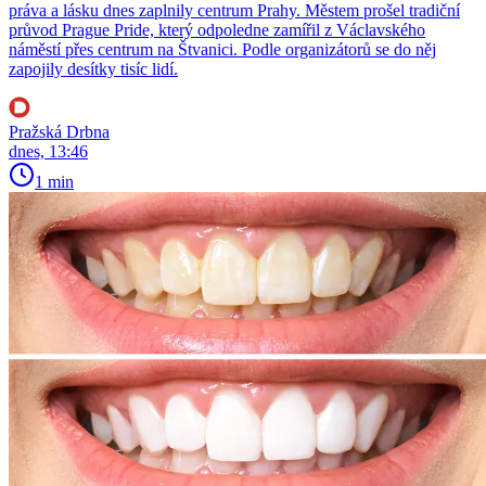
práva a lásku dnes zaplnily centrum Prahy. Městem prošel tradiční
průvod Prague Pride, který odpoledne zamířil z Václavského
náměstí přes centrum na Štvanici. Podle organizátorů se do něj
zapojily desítky tisíc lidí.
Pražská Drbna
dnes, 13:46
1 min