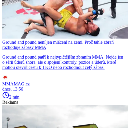
Ground and pound není jen mlácení na zemi. Proč tahle zbraň
rozhoduje zápasy MMA
Ground and pound patří k nejtypičtějším zbraním MMA. Nejde jen
o sérii úderů shora, ale o spojení kontroly, pozice a úderů, které
mohou otevřít cestu k TKO nebo rozhodnout celý zápas.
MMAMAG.cz
dnes, 13:56
2 min
Reklama