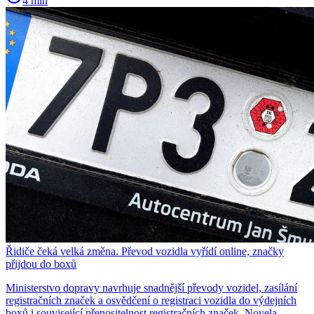
4 min
Řidiče čeká velká změna. Převod vozidla vyřídí online, značky
přijdou do boxů
Ministerstvo dopravy navrhuje snadnější převody vozidel, zasílání
registračních značek a osvědčení o registraci vozidla do výdejních
boxů i související přenositelnost registračních značek. Novela