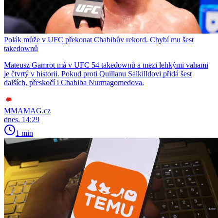
Polák může v UFC překonat Chabibův rekord. Chybí mu šest
takedownů
Mateusz Gamrot má v UFC 54 takedownů a mezi lehkými vahami
je čtvrtý v historii. Pokud proti Quillanu Salkilldovi přidá šest
dalších, přeskočí i Chabiba Nurmagomedova.
MMAMAG.cz
dnes, 14:29
1 min