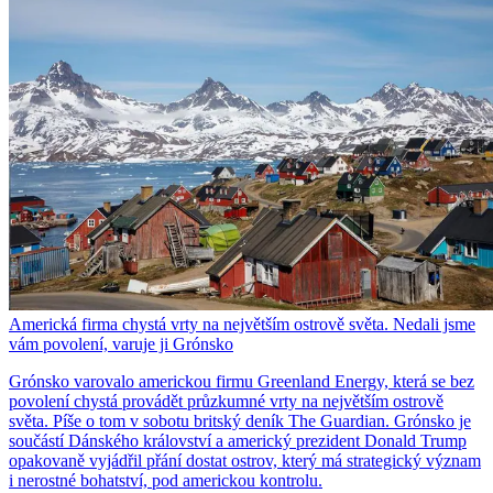
Americká firma chystá vrty na největším ostrově světa. Nedali jsme
vám povolení, varuje ji Grónsko
Grónsko varovalo americkou firmu Greenland Energy, která se bez
povolení chystá provádět průzkumné vrty na největším ostrově
světa. Píše o tom v sobotu britský deník The Guardian. Grónsko je
součástí Dánského království a americký prezident Donald Trump
opakovaně vyjádřil přání dostat ostrov, který má strategický význam
i nerostné bohatství, pod americkou kontrolu.