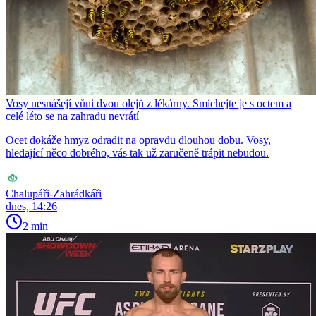
Vosy nesnášejí vůni dvou olejů z lékárny. Smíchejte je s octem a
celé léto se na zahradu nevrátí
Ocet dokáže hmyz odradit na opravdu dlouhou dobu. Vosy,
hledající něco dobrého, vás tak už zaručeně trápit nebudou.
Chalupáři-Zahrádkáři
dnes, 14:26
2 min