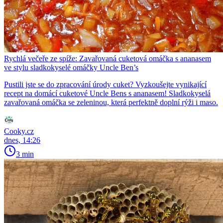
Rychlá večeře ze spíže: Zavařovaná cuketová omáčka s ananasem
ve stylu sladkokyselé omáčky Uncle Ben’s
Pustili jste se do zpracování úrody cuket? Vyzkoušejte vynikající
recept na domácí cuketové Uncle Bens s ananasem! Sladkokyselá
zavařovaná omáčka se zeleninou, která perfektně doplní rýži i maso.
Cooky.cz
dnes, 14:26
3 min