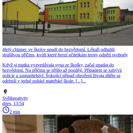
4letý chlapec ve školce upadl do bezvědomí. Lékaři odhalili
strašlivou příčinu, kvůli které hrozí učitelkám tresty odnětí svobody
Když si matka vyzvedávala syna ze školky, začal upadat do
bezvědomí. Na příčinu se přišlo až později. Případem se zabývá
policie a zastupitelství. Šokující případ ohrožení života dítěte se
odehrál v jedné polské mateřské škole. [...]...
Světkreativity
dnes, 13:54
2 min