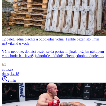
12 palet, jedna plachta a odpoledne volna. Tenhle bazén stojí míň
než víkend u vody
Věřte nebo ne, domácí bazén se dá postavit i jinak, než jen nákupem
v obchodech – levně, jednoduše a klidně během jednoho odpoledne.
adbz.cz
dnes, 14:18
2 min