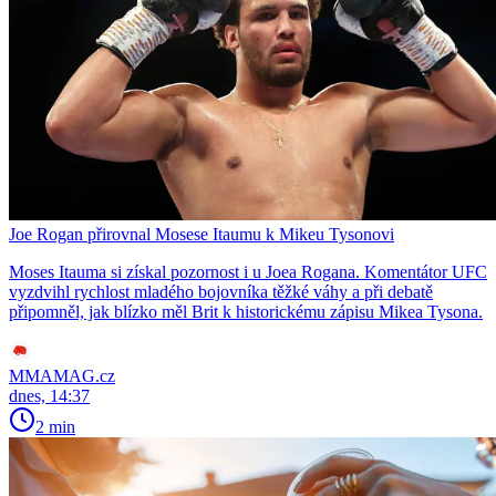
Joe Rogan přirovnal Mosese Itaumu k Mikeu Tysonovi
Moses Itauma si získal pozornost i u Joea Rogana. Komentátor UFC
vyzdvihl rychlost mladého bojovníka těžké váhy a při debatě
připomněl, jak blízko měl Brit k historickému zápisu Mikea Tysona.
MMAMAG.cz
dnes, 14:37
2 min