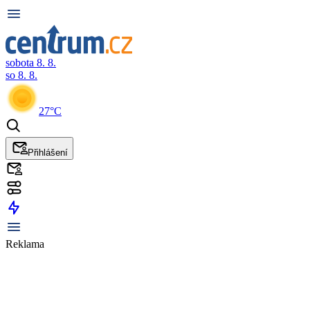
sobota 8. 8.
so 8. 8.
27°C
Přihlášení
Reklama