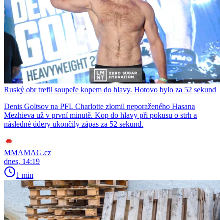
Ruský obr trefil soupeře kopem do hlavy. Hotovo bylo za 52 sekund
Denis Goltsov na PFL Charlotte zlomil neporaženého Hasana
Mezhieva už v první minutě. Kop do hlavy při pokusu o strh a
následné údery ukončily zápas za 52 sekund.
MMAMAG.cz
dnes, 14:19
1 min