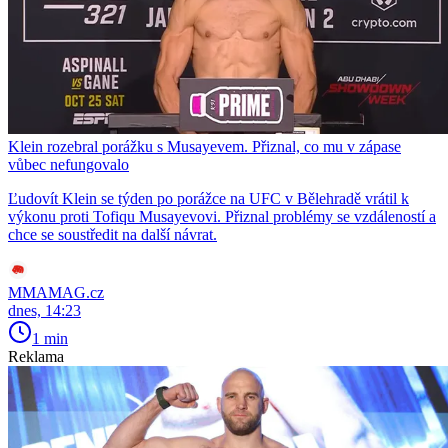
Klein rozebral porážku s Musayevem. Přiznal, co mu v zápase
vůbec nefungovalo
Ľudovít Klein se týden po porážce na UFC v Bělehradě vrátil k
výkonu proti Tofiqu Musayevovi. Přiznal problémy se vzdáleností a
chce se soustředit na další návrat.
MMAMAG.cz
dnes, 14:23
1 min
Reklama