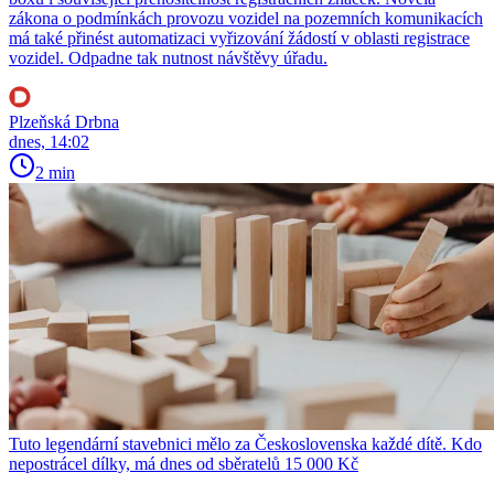
zákona o podmínkách provozu vozidel na pozemních komunikacích
má také přinést automatizaci vyřizování žádostí v oblasti registrace
vozidel. Odpadne tak nutnost návštěvy úřadu.
Plzeňská Drbna
dnes, 14:02
2 min
Tuto legendární stavebnici mělo za Československa každé dítě. Kdo
nepostrácel dílky, má dnes od sběratelů 15 000 Kč