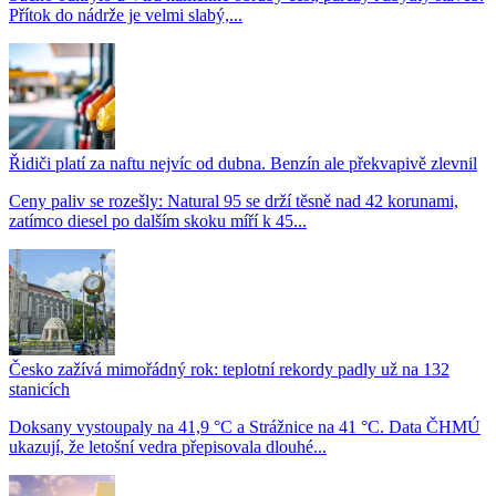
Přítok do nádrže je velmi slabý,...
Řidiči platí za naftu nejvíc od dubna. Benzín ale překvapivě zlevnil
Ceny paliv se rozešly: Natural 95 se drží těsně nad 42 korunami,
zatímco diesel po dalším skoku míří k 45...
Česko zažívá mimořádný rok: teplotní rekordy padly už na 132
stanicích
Doksany vystoupaly na 41,9 °C a Strážnice na 41 °C. Data ČHMÚ
ukazují, že letošní vedra přepisovala dlouhé...