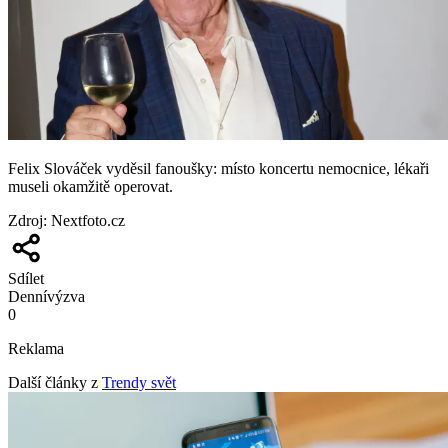
Felix Slováček vyděsil fanoušky: místo koncertu nemocnice, lékaři
museli okamžitě operovat.
Zdroj
:
Nextfoto.cz
Sdílet
Denní
výzva
0
Reklama
Další články z
Trendy svět