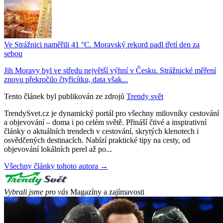
Ve Strážnici naměřili 41 °C. Moravský rekord padl třetí den za
sebou
Jih Moravy byl ve středu největší výhní v Česku. Strážnické měření
znovu překročilo čtyřicítku, data však...
Tento článek byl publikován ze zdrojů
Trendy svět
TrendySvet.cz je dynamický portál pro všechny milovníky cestování
a objevování – doma i po celém světě. Přináší čtivé a inspirativní
články o aktuálních trendech v cestování, skrytých klenotech i
osvědčených destinacích. Nabízí praktické tipy na cesty, od
objevování lokálních perel až po...
Všechny články tohoto autora →
Vybrali jsme pro vás
Magazíny a zajímavosti