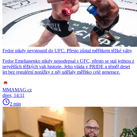
Fedor nikdy nevstoupil do UFC. Přesto zůstal měřítkem těžké váhy
Fedor Emelianenko nikdy nepodepsal s UFC, přesto se stal jednou z
největších těžkých vah historie. Jeho vláda v PRIDE a téměř deset
let bez regulérní porážky z něj udělaly měřítko celé generace.
MMAMAG.cz
dnes, 14:11
2 min