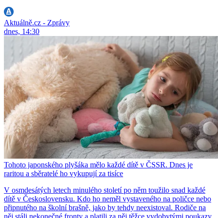
Aktuálně.cz - Zprávy
dnes, 14:30
Tohoto japonského plyšáka mělo každé dítě v ČSSR. Dnes je
raritou a sběratelé ho vykupují za tisíce
V osmdesátých letech minulého století po něm toužilo snad každé
dítě v Československu. Kdo ho neměl vystaveného na poličce nebo
připnutého na školní brašně, jako by tehdy neexistoval. Rodiče na
něj stáli nekonečné fronty a platili za něj těžce vydobytými poukazy.