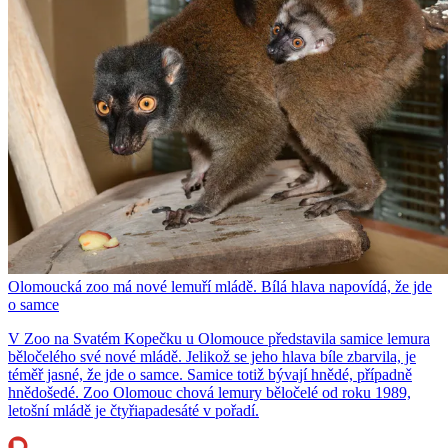
Olomoucká zoo má nové lemuří mládě. Bílá hlava napovídá, že jde
o samce
V Zoo na Svatém Kopečku u Olomouce představila samice lemura
běločelého své nové mládě. Jelikož se jeho hlava bíle zbarvila, je
téměř jasné, že jde o samce. Samice totiž bývají hnědé, případně
hnědošedé. Zoo Olomouc chová lemury běločelé od roku 1989,
letošní mládě je čtyřiapadesáté v pořadí.