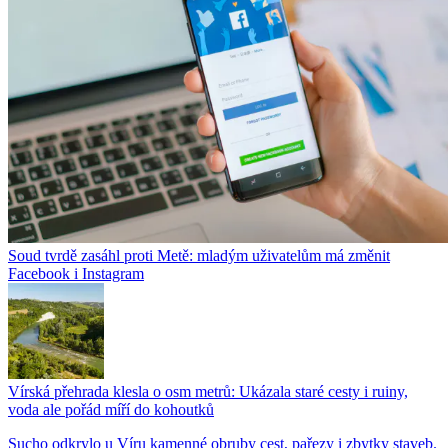
Soud tvrdě zasáhl proti Metě: mladým uživatelům má změnit
Facebook i Instagram
Vírská přehrada klesla o osm metrů: Ukázala staré cesty i ruiny,
voda ale pořád míří do kohoutků
Sucho odkrylo u Víru kamenné obruby cest, pařezy i zbytky staveb.