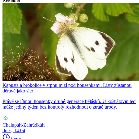
Reklama
Kapusta a brokolice v srpnu mizí pod housenkami. Listy zůstanou
děravé jako síto
Právě se líhnou housenky druhé generace bělásků. U košťálovin teď
může jediný týden bez kontroly rozhodnout o ztrátě úrody.
Chalupáři-Zahrádkáři
dnes, 14:04