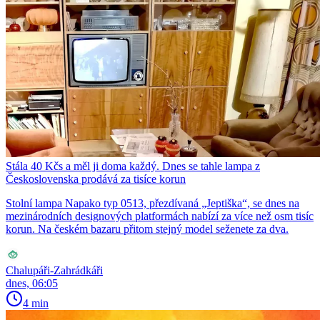
Stála 40 Kčs a měl ji doma každý. Dnes se tahle lampa z
Československa prodává za tisíce korun
Stolní lampa Napako typ 0513, přezdívaná „Jeptiška“, se dnes na
mezinárodních designových platformách nabízí za více než osm tisíc
korun. Na českém bazaru přitom stejný model seženete za dva.
Chalupáři-Zahrádkáři
dnes, 06:05
4 min