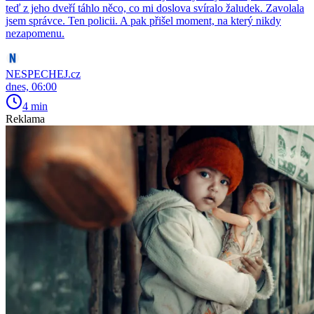
teď z jeho dveří táhlo něco, co mi doslova svíralo žaludek. Zavolala
jsem správce. Ten policii. A pak přišel moment, na který nikdy
nezapomenu.
NESPECHEJ.cz
dnes, 06:00
4 min
Reklama