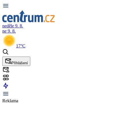
neděle 9. 8.
ne 9. 8.
17°C
Přihlášení
Reklama