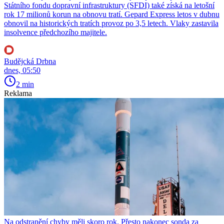
Státního fondu dopravní infrastruktury (SFDI) také získá na letošní
rok 17 milionů korun na obnovu tratí. Gepard Express letos v dubnu
obnovil na historických tratích provoz po 3,5 letech. Vlaky zastavila
insolvence předchozího majitele.
Budějcká Drbna
dnes, 05:50
2 min
Reklama
Na odstranění chyby měli skoro rok. Přesto nakonec sonda za