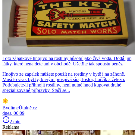
Toto zápalkové hnojivo na rostliny působí jako živá voda. Dodá jim
látky, které nenajdete ani v obchodě. Ušetříte tak spoustu peněz
Hnojivo ze zápalek můžete použít na rostliny v bytě i na záhoně.
Musí to však být ty, kterým prospívá síra, fosfor, hořčík a železo.
Potřebujete-li přihnojit rostliny, není nutné hned kupovat drahé
specializované přípravky. Stačí se...
BydlímeÚtulně.cz
dnes, 06:09
2 min
Reklama