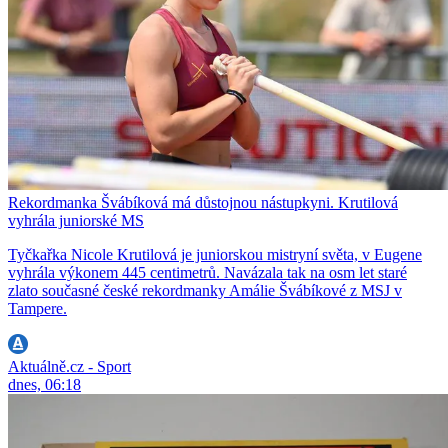
Rekordmanka Švábíková má důstojnou nástupkyni. Krutilová
vyhrála juniorské MS
Tyčkařka Nicole Krutilová je juniorskou mistryní světa, v Eugene
vyhrála výkonem 445 centimetrů. Navázala tak na osm let staré
zlato současné české rekordmanky Amálie Švábíkové z MSJ v
Tampere.
Aktuálně.cz - Sport
dnes, 06:18