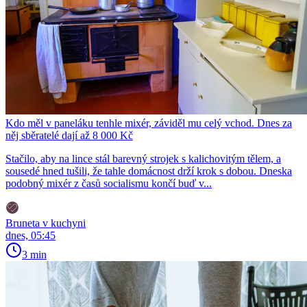
Kdo měl v paneláku tenhle mixér, záviděl mu celý vchod. Dnes za
něj sběratelé dají až 8 000 Kč
Stačilo, aby na lince stál barevný strojek s kalichovitým tělem, a
sousedé hned tušili, že tahle domácnost drží krok s dobou. Dneska
podobný mixér z časů socialismu končí buď v...
Bruneta v kuchyni
dnes, 05:45
3 min