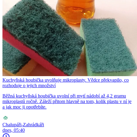
Kuchyňská houbička uvolňuje mikroplasty. Vědce překvapilo, co
rozhoduje o jejich množství
Běžná kuchyňská houbička uvolní při mytí nádobí až 4,2 gramu
mikroplastů ročně. Záleží přitom hlavně na tom, kolik plastu v ní je
a jak moc ji opotřebíte.
Chalupáři-Zahrádkáři
dnes, 05:40