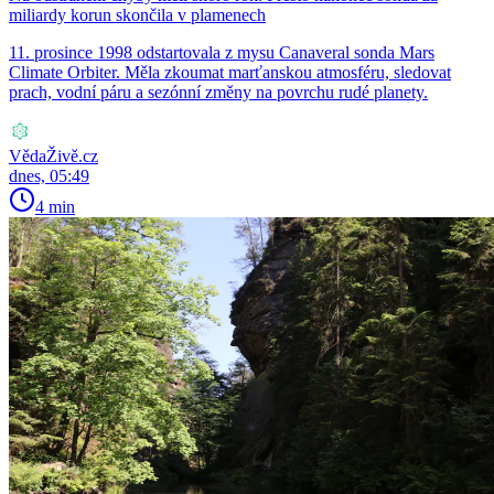
miliardy korun skončila v plamenech
11. prosince 1998 odstartovala z mysu Canaveral sonda Mars
Climate Orbiter. Měla zkoumat marťanskou atmosféru, sledovat
prach, vodní páru a sezónní změny na povrchu rudé planety.
VědaŽivě.cz
dnes, 05:49
4 min