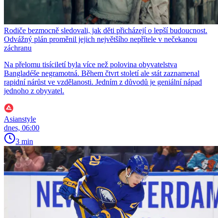
Rodiče bezmocně sledovali, jak děti přicházejí o lepší budoucnost.
Odvážný plán proměnil jejich největšího nepřítele v nečekanou
záchranu
Na přelomu tisíciletí byla více než polovina obyvatelstva
Bangladéše negramotná. Během čtvrt století ale stát zaznamenal
rapidní nárůst ve vzdělanosti. Jedním z důvodů je geniální nápad
jednoho z obyvatel.
Asianstyle
dnes, 06:00
3 min