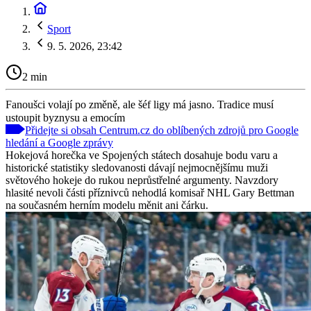
Sport
9. 5. 2026, 23:42
2 min
Fanoušci volají po změně, ale šéf ligy má jasno. Tradice musí
ustoupit byznysu a emocím
Přidejte si obsah Centrum.cz do oblíbených zdrojů pro Google
hledání a Google zprávy
Hokejová horečka ve Spojených státech dosahuje bodu varu a
historické statistiky sledovanosti dávají nejmocnějšímu muži
světového hokeje do rukou neprůstřelné argumenty. Navzdory
hlasité nevoli části příznivců nehodlá komisař NHL Gary Bettman
na současném herním modelu měnit ani čárku.