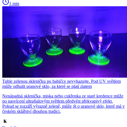
1 min
Tuhle zelenou skleničku po babičce nevyhazujte. Pod UV světlem
může odhalit uranové sklo, za které se platí zlatem
Nenápadná sklenička, miska nebo cukřenka ze staré kredence může
po nasvícení ultrafialovým světlem předvést překvapivý efekt.
Pokud se rozzáří výrazně zeleně, může jít o uranové sklo, které má v
českém sklářství dlouhou tradici.