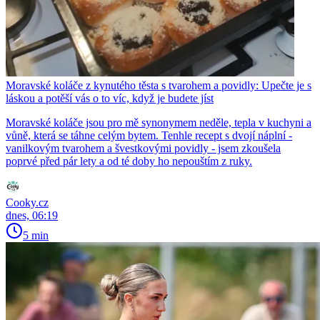
Moravské koláče z kynutého těsta s tvarohem a povidly: Upečte je s
láskou a potěší vás o to víc, když je budete jíst
Moravské koláče jsou pro mě synonymem neděle, tepla v kuchyni a
vůně, která se táhne celým bytem. Tenhle recept s dvojí náplní -
vanilkovým tvarohem a švestkovými povidly - jsem zkoušela
poprvé před pár lety a od té doby ho nepouštím z ruky.
Cooky.cz
dnes, 06:19
5 min