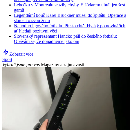
Lehečku v Montrealu srazily chyby. S Jódarem uhrál jen šest
gamů
Legendární kouč Karel Brückner musel do špitálu. Operace a
starosti o svou ženu
Nehodno ligového fotbalu. Přesto chtěl Hyský po novinářích,
ať hledají pozitivní věci
Slovenský reprezentant Hancko pálí do českého fotbalu:
Obávám se, že dopadneme jako oni
Zobrazit více
Sport
Vybrali jsme pro vás
Magazíny a zajímavosti