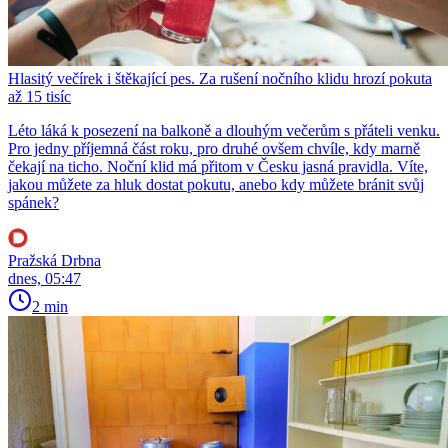
Hlasitý večírek i štěkající pes. Za rušení nočního klidu hrozí pokuta
až 15 tisíc
Léto láká k posezení na balkoně a dlouhým večerům s přáteli venku.
Pro jedny příjemná část roku, pro druhé ovšem chvíle, kdy marně
čekají na ticho. Noční klid má přitom v Česku jasná pravidla. Víte,
jakou můžete za hluk dostat pokutu, anebo kdy můžete bránit svůj
spánek?
Pražská Drbna
dnes, 05:47
2 min