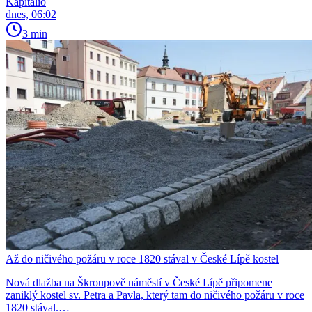
Kapitalio
dnes, 06:02
3 min
Až do ničivého požáru v roce 1820 stával v České Lípě kostel
Nová dlažba na Škroupově náměstí v České Lípě připomene
zaniklý kostel sv. Petra a Pavla, který tam do ničivého požáru v roce
1820 stával.…