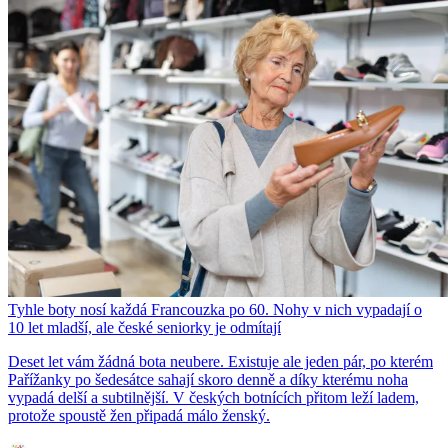
Tyhle boty nosí každá Francouzka po 60. Nohy v nich vypadají o
10 let mladší, ale české seniorky je odmítají
Deset let vám žádná bota neubere. Existuje ale jeden pár, po kterém
Pařížanky po šedesátce sahají skoro denně a díky kterému noha
vypadá delší a subtilnější. V českých botnících přitom leží ladem,
protože spoustě žen připadá málo ženský.