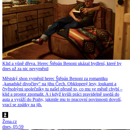
Klid a vůně dřeva. Herec Štěpán Benoni ukázal bydlení, které by
dnes už za nic nevyměnil
Městský shon vyměnil herec Štěpán Benoni za romantiku
„kanadské divočiny“ na jihu Čech. Obklopený lesy, loukami a
čtyřnohými společníky tu našel přesně to, co mu ve městě chybí –
klid a prostor zpomalit. A i když kvůli práci pravidelně usedá do
auta a vyráží do Prahy, jakmile mu to pracovní povinnosti dovolí,
vrací se zpátky na jih.
Žena.cz
dnes, 05:59