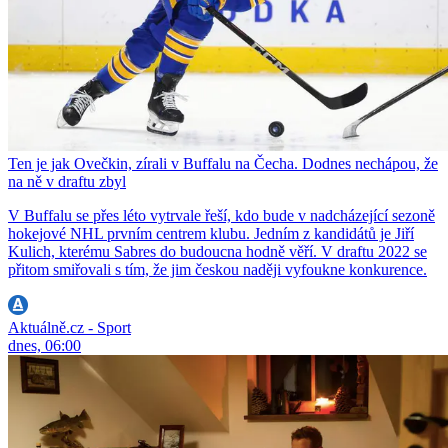
Ten je jak Ovečkin, zírali v Buffalu na Čecha. Dodnes nechápou, že
na ně v draftu zbyl
V Buffalu se přes léto vytrvale řeší, kdo bude v nadcházející sezoně
hokejové NHL prvním centrem klubu. Jedním z kandidátů je Jiří
Kulich, kterému Sabres do budoucna hodně věří. V draftu 2022 se
přitom smiřovali s tím, že jim českou naději vyfoukne konkurence.
Aktuálně.cz - Sport
dnes, 06:00