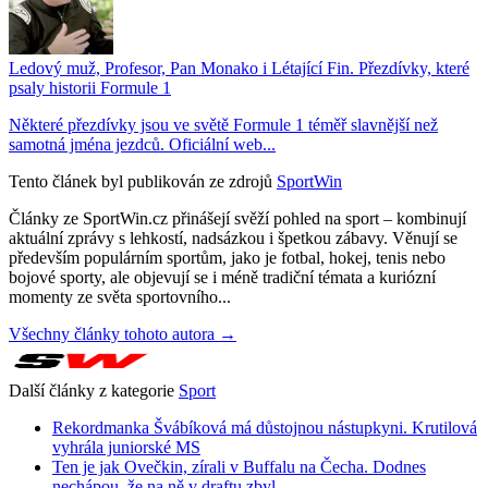
Ledový muž, Profesor, Pan Monako i Létající Fin. Přezdívky, které
psaly historii Formule 1
Některé přezdívky jsou ve světě Formule 1 téměř slavnější než
samotná jména jezdců. Oficiální web...
Tento článek byl publikován ze zdrojů
SportWin
Články ze SportWin.cz přinášejí svěží pohled na sport – kombinují
aktuální zprávy s lehkostí, nadsázkou i špetkou zábavy. Věnují se
především populárním sportům, jako je fotbal, hokej, tenis nebo
bojové sporty, ale objevují se i méně tradiční témata a kuriózní
momenty ze světa sportovního...
Všechny články tohoto autora →
Další články z kategorie
Sport
Rekordmanka Švábíková má důstojnou nástupkyni. Krutilová
vyhrála juniorské MS
Ten je jak Ovečkin, zírali v Buffalu na Čecha. Dodnes
nechápou, že na ně v draftu zbyl