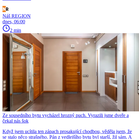
Náš REGION
dnes, 06:00
2 min
Ze sousedního bytu vycházel hrozný puch. Vyrazili jsme dveře a
čekal nás šok
Když jsem ucítila ten zápach prosakující chodbou, věděla jsem, že
se stalo něco strašného. Pán z vedlejšího bytu byl starší, žil sám. A