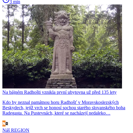
3 min
Na bájném Radhošti vznikla první ubytovna už před 135 lety
Kdo by neznal památnou horu Radhošť v Moravskoslezských
Beskydech, jejíž vrch se honosí sochou starého slovanského boha
Radegasta. Na Pustevnách, které se nacházejí nedaleko…
Náš REGION