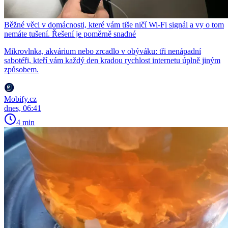
Běžné věci v domácnosti, které vám tiše ničí Wi-Fi signál a vy o tom
nemáte tušení. Řešení je poměrně snadné
Mikrovlnka, akvárium nebo zrcadlo v obýváku: tři nenápadní
sabotéři, kteří vám každý den kradou rychlost internetu úplně jiným
způsobem.
Mobify.cz
dnes, 06:41
4 min