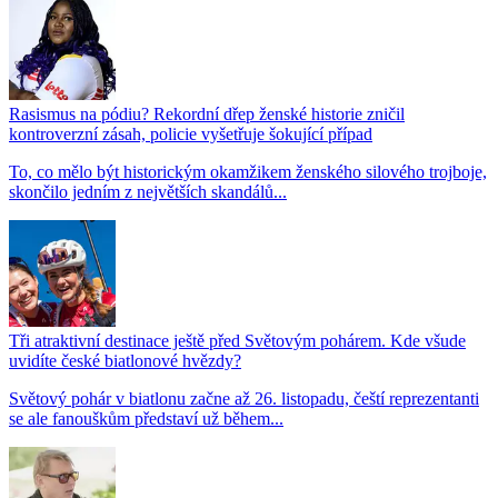
Rasismus na pódiu? Rekordní dřep ženské historie zničil
kontroverzní zásah, policie vyšetřuje šokující případ
To, co mělo být historickým okamžikem ženského silového trojboje,
skončilo jedním z největších skandálů...
Tři atraktivní destinace ještě před Světovým pohárem. Kde všude
uvidíte české biatlonové hvězdy?
Světový pohár v biatlonu začne až 26. listopadu, čeští reprezentanti
se ale fanouškům představí už během...