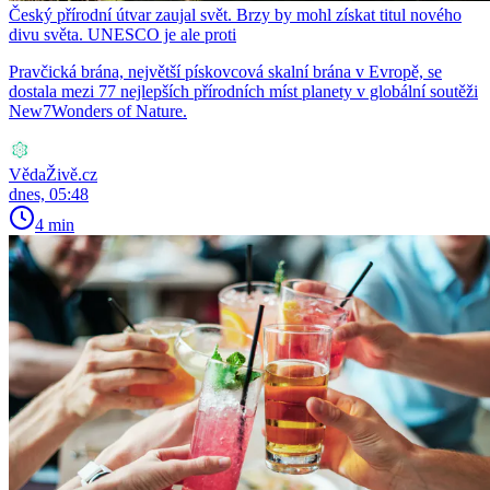
Český přírodní útvar zaujal svět. Brzy by mohl získat titul nového
divu světa. UNESCO je ale proti
Pravčická brána, největší pískovcová skalní brána v Evropě, se
dostala mezi 77 nejlepších přírodních míst planety v globální soutěži
New7Wonders of Nature.
VědaŽivě.cz
dnes, 05:48
4 min