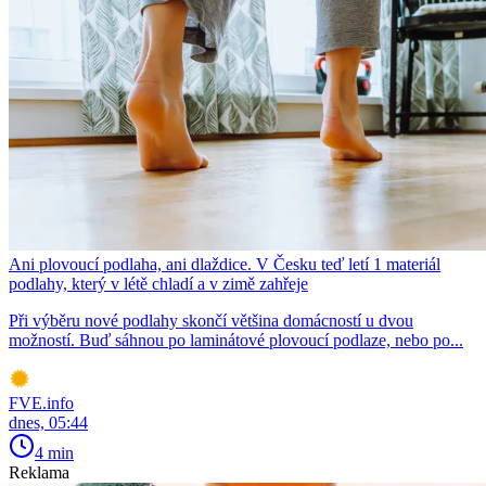
Ani plovoucí podlaha, ani dlaždice. V Česku teď letí 1 materiál
podlahy, který v létě chladí a v zimě zahřeje
Při výběru nové podlahy skončí většina domácností u dvou
možností. Buď sáhnou po laminátové plovoucí podlaze, nebo po...
FVE.info
dnes, 05:44
4 min
Reklama