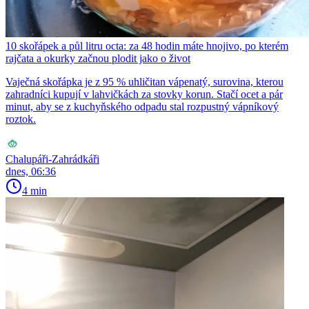
10 skořápek a půl litru octa: za 48 hodin máte hnojivo, po kterém
rajčata a okurky začnou plodit jako o život
Vaječná skořápka je z 95 % uhličitan vápenatý, surovina, kterou
zahradníci kupují v lahvičkách za stovky korun. Stačí ocet a pár
minut, aby se z kuchyňského odpadu stal rozpustný vápníkový
roztok.
Chalupáři-Zahrádkáři
dnes, 06:36
4 min