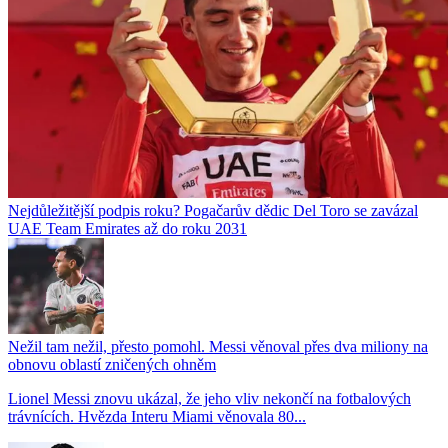
Nejdůležitější podpis roku? Pogačarův dědic Del Toro se zavázal
UAE Team Emirates až do roku 2031
Nežil tam nežil, přesto pomohl. Messi věnoval přes dva miliony na
obnovu oblastí zničených ohněm
Lionel Messi znovu ukázal, že jeho vliv nekončí na fotbalových
trávnících. Hvězda Interu Miami věnovala 80...