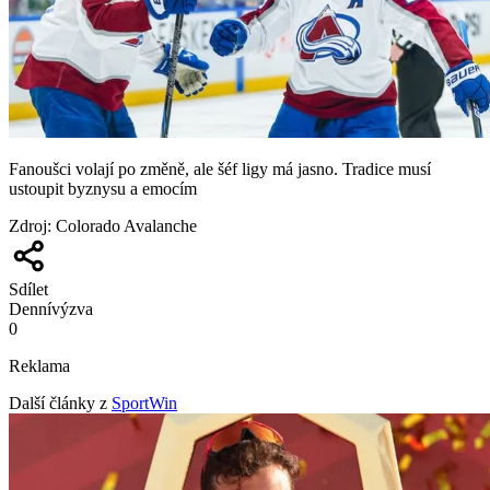
Fanoušci volají po změně, ale šéf ligy má jasno. Tradice musí
ustoupit byznysu a emocím
Zdroj
:
Colorado Avalanche
Sdílet
Denní
výzva
0
Reklama
Další články z
SportWin