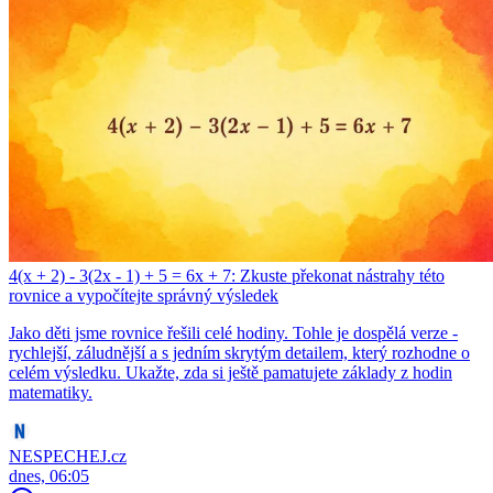
4(x + 2) - 3(2x - 1) + 5 = 6x + 7: Zkuste překonat nástrahy této
rovnice a vypočítejte správný výsledek
Jako děti jsme rovnice řešili celé hodiny. Tohle je dospělá verze -
rychlejší, záludnější a s jedním skrytým detailem, který rozhodne o
celém výsledku. Ukažte, zda si ještě pamatujete základy z hodin
matematiky.
NESPECHEJ.cz
dnes, 06:05