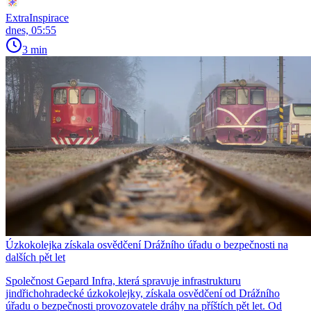
ExtraInspirace
dnes, 05:55
3 min
Úzkokolejka získala osvědčení Drážního úřadu o bezpečnosti na
dalších pět let
Společnost Gepard Infra, která spravuje infrastrukturu
jindřichohradecké úzkokolejky, získala osvědčení od Drážního
úřadu o bezpečnosti provozovatele dráhy na příštích pět let. Od