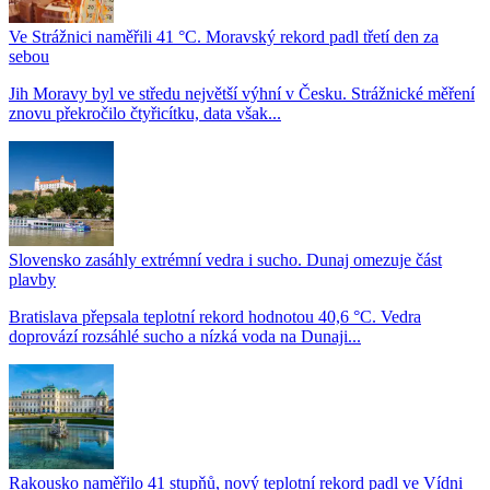
Ve Strážnici naměřili 41 °C. Moravský rekord padl třetí den za
sebou
Jih Moravy byl ve středu největší výhní v Česku. Strážnické měření
znovu překročilo čtyřicítku, data však...
Slovensko zasáhly extrémní vedra i sucho. Dunaj omezuje část
plavby
Bratislava přepsala teplotní rekord hodnotou 40,6 °C. Vedra
doprovází rozsáhlé sucho a nízká voda na Dunaji...
Rakousko naměřilo 41 stupňů, nový teplotní rekord padl ve Vídni