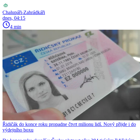
Chalupáři-Zahrádkáři
dnes, 04:15
4 min
Řidičák do konce roku propadne čtvrt milionu lidí. Nový přijde i do
výdejního boxu