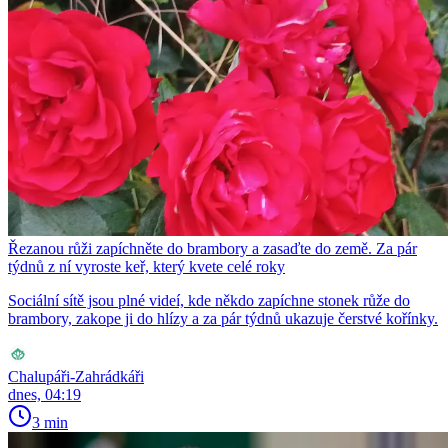
Řezanou růži zapíchněte do brambory a zasaďte do země. Za pár
týdnů z ní vyroste keř, který kvete celé roky
Sociální sítě jsou plné videí, kde někdo zapíchne stonek růže do
brambory, zakope ji do hlízy a za pár týdnů ukazuje čerstvé kořínky.
Chalupáři-Zahrádkáři
dnes, 04:19
3 min