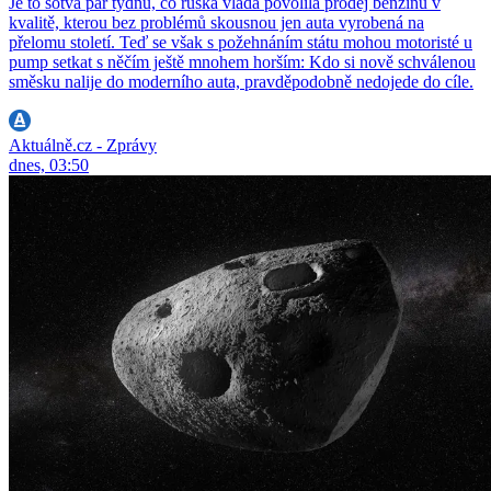
Je to sotva pár týdnů, co ruská vláda povolila prodej benzinu v
kvalitě, kterou bez problémů skousnou jen auta vyrobená na
přelomu století. Teď se však s požehnáním státu mohou motoristé u
pump setkat s něčím ještě mnohem horším: Kdo si nově schválenou
směsku nalije do moderního auta, pravděpodobně nedojede do cíle.
Aktuálně.cz - Zprávy
dnes, 03:50