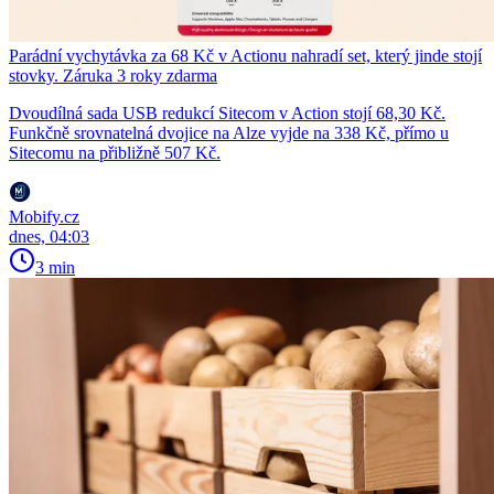
Parádní vychytávka za 68 Kč v Actionu nahradí set, který jinde stojí
stovky. Záruka 3 roky zdarma
Dvoudílná sada USB redukcí Sitecom v Action stojí 68,30 Kč.
Funkčně srovnatelná dvojice na Alze vyjde na 338 Kč, přímo u
Sitecomu na přibližně 507 Kč.
Mobify.cz
dnes, 04:03
3 min