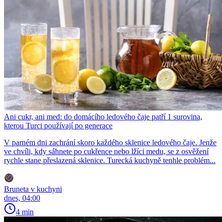
Ani cukr, ani med: do domácího ledového čaje patří 1 surovina,
kterou Turci používají po generace
V parném dni zachrání skoro každého sklenice ledového čaje. Jenže
ve chvíli, kdy sáhnete po cukřence nebo lžíci medu, se z osvěžení
rychle stane přeslazená sklenice. Turecká kuchyně tenhle problém...
Bruneta v kuchyni
dnes, 04:00
4 min