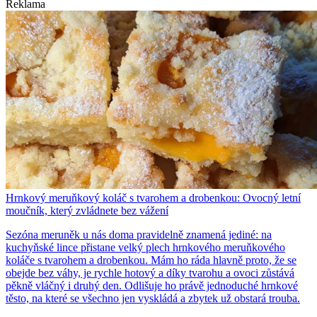
Reklama
Hrnkový meruňkový koláč s tvarohem a drobenkou: Ovocný letní
moučník, který zvládnete bez vážení
Sezóna meruněk u nás doma pravidelně znamená jediné: na
kuchyňské lince přistane velký plech hrnkového meruňkového
koláče s tvarohem a drobenkou. Mám ho ráda hlavně proto, že se
obejde bez váhy, je rychle hotový a díky tvarohu a ovoci zůstává
pěkně vláčný i druhý den. Odlišuje ho právě jednoduché hrnkové
těsto, na které se všechno jen vyskládá a zbytek už obstará trouba.