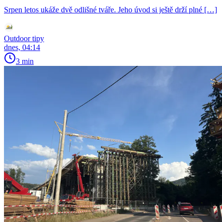
Srpen letos ukáže dvě odlišné tváře. Jeho úvod si ještě drží plné […]
Outdoor tipy
dnes, 04:14
3 min