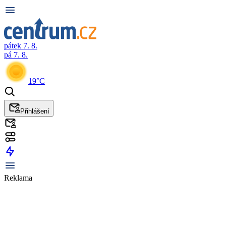
pátek 7. 8.
pá 7. 8.
19°C
Přihlášení
Reklama