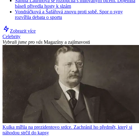
Sabina Laurinová se rozloučila s milovaným otcem. Dojemná
báseň přivedla hosty k slzám
Vondráčková a Šafářová znovu proti sobě. Spor o syny
rozvířila debata o sportu
Zobrazit více
Celebrity
Vybrali jsme pro vás
Magazíny a zajímavosti
Kulka mířila na prezidentovo srdce. Zachránil ho předmět, který si
náhodou strčil do kapsy