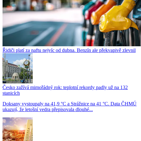
Řidiči platí za naftu nejvíc od dubna. Benzín ale překvapivě zlevnil
Česko zažívá mimořádný rok: teplotní rekordy padly už na 132
stanicích
Doksany vystoupaly na 41,9 °C a Strážnice na 41 °C. Data ČHMÚ
ukazují, že letošní vedra přepisovala dlouhé...