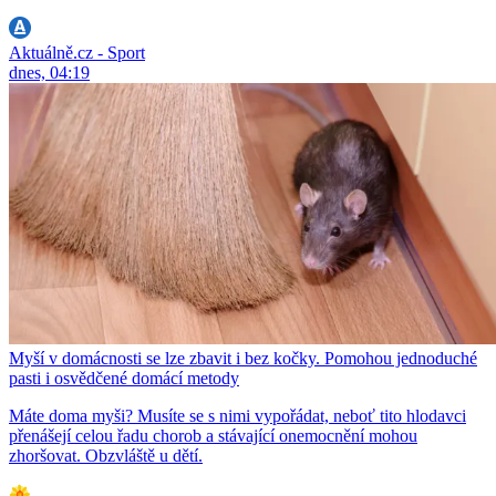
Aktuálně.cz - Sport
dnes, 04:19
Myší v domácnosti se lze zbavit i bez kočky. Pomohou jednoduché
pasti i osvědčené domácí metody
Máte doma myši? Musíte se s nimi vypořádat, neboť tito hlodavci
přenášejí celou řadu chorob a stávající onemocnění mohou
zhoršovat. Obzvláště u dětí.