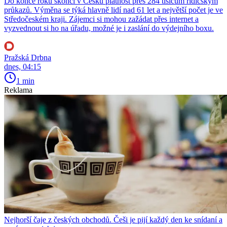
Do konce roku skončí v Česku platnost přes 284 tisícům řidičským
průkazů. Výměna se týká hlavně lidí nad 61 let a největší počet je ve
Středočeském kraji. Zájemci si mohou zažádat přes internet a
vyzvednout si ho na úřadu, možné je i zaslání do výdejního boxu.
Pražská Drbna
dnes, 04:15
1 min
Reklama
Nejhorší čaje z českých obchodů. Češi je pijí každý den ke snídaní a