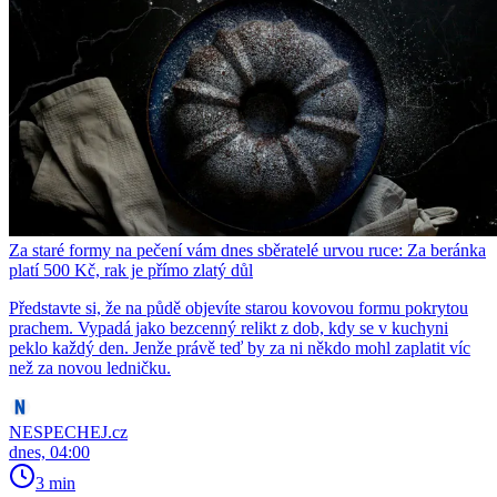
Za staré formy na pečení vám dnes sběratelé urvou ruce: Za beránka
platí 500 Kč, rak je přímo zlatý důl
Představte si, že na půdě objevíte starou kovovou formu pokrytou
prachem. Vypadá jako bezcenný relikt z dob, kdy se v kuchyni
peklo každý den. Jenže právě teď by za ni někdo mohl zaplatit víc
než za novou ledničku.
NESPECHEJ.cz
dnes, 04:00
3 min