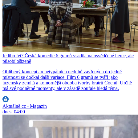
Je libo fet? Česká komedie 6 gramů vsadila na osvědčené herce, ale
působí ošizeně
Oblíbený koncept archetypálních neduhů zavřených do jedné
místnosti se dočkal další variace. Film 6 gramů se tváří jako
tuzemsky zemitá a komornější obdoba tvorby bratrů Coenů. Určitě
má své podnětné momenty, ale v zásadě zoufale hledá téma.
Aktuálně.cz - Magazín
dnes, 04:00