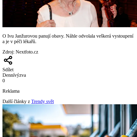
O Ivu Janžurovou panují obavy. Náhle odvolala veškerá vystoupení
a je v péči lékařů.
Zdroj
:
Nextfoto.cz
Sdílet
Denní
výzva
0
Reklama
Další články z
Trendy svět