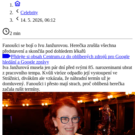
Celebrity
14. 5. 2026, 06:12
2 min
Fanoušci se bojí o Ivu Janžurovou. Herečka zrušila všechna
představení a skončila pod dohledem lékařů
Přidejte si obsah Centrum.cz do oblíbených zdrojů pro Google
hledání a Google zprávy
Iva Janžurová musela jen pár dní před svými 85. narozeninami ubrat
z pracovního tempa. Kvůli viróze odpadlo její vystoupení ve
Strážnici, divákům ale vzkázala, že náhradní termín už je
domluvený. Fanoušci i přesto mají strach, proč oblíbená herečka
začala rušit termíny.