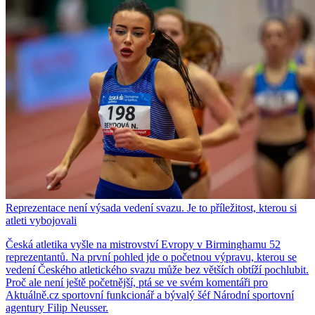
Reprezentace není výsada vedení svazu. Je to příležitost, kterou si
atleti vybojovali
Česká atletika vyšle na mistrovství Evropy v Birminghamu 52
reprezentantů. Na první pohled jde o početnou výpravu, kterou se
vedení Českého atletického svazu může bez větších obtíží pochlubit.
Proč ale není ještě početnější, ptá se ve svém komentáři pro
Aktuálně.cz sportovní funkcionář a bývalý šéf Národní sportovní
agentury Filip Neusser.