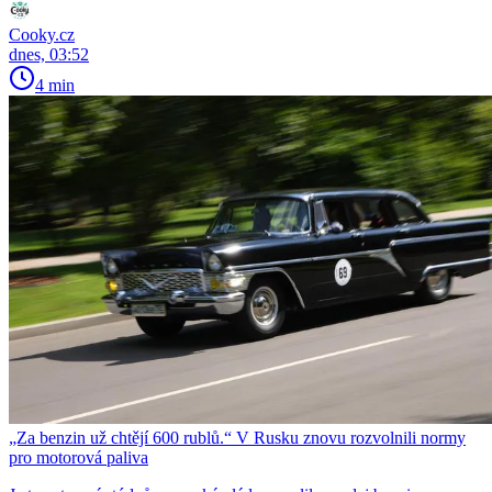
Cooky.cz
dnes, 03:52
4 min
„Za benzin už chtějí 600 rublů.“ V Rusku znovu rozvolnili normy
pro motorová paliva