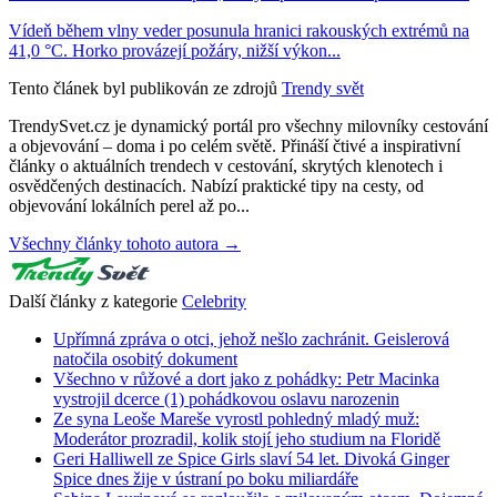
Vídeň během vlny veder posunula hranici rakouských extrémů na
41,0 °C. Horko provázejí požáry, nižší výkon...
Tento článek byl publikován ze zdrojů
Trendy svět
TrendySvet.cz je dynamický portál pro všechny milovníky cestování
a objevování – doma i po celém světě. Přináší čtivé a inspirativní
články o aktuálních trendech v cestování, skrytých klenotech i
osvědčených destinacích. Nabízí praktické tipy na cesty, od
objevování lokálních perel až po...
Všechny články tohoto autora →
Další články z kategorie
Celebrity
Upřímná zpráva o otci, jehož nešlo zachránit. Geislerová
natočila osobitý dokument
Všechno v růžové a dort jako z pohádky: Petr Macinka
vystrojil dcerce (1) pohádkovou oslavu narozenin
Ze syna Leoše Mareše vyrostl pohledný mladý muž:
Moderátor prozradil, kolik stojí jeho studium na Floridě
Geri Halliwell ze Spice Girls slaví 54 let. Divoká Ginger
Spice dnes žije v ústraní po boku miliardáře