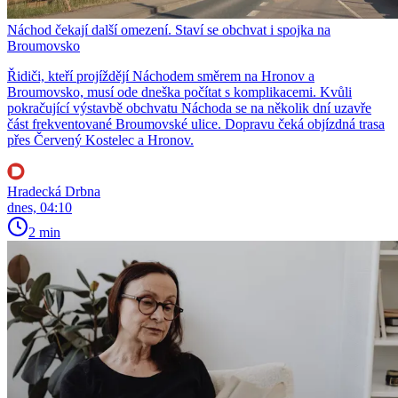
Náchod čekají další omezení. Staví se obchvat i spojka na
Broumovsko
Řidiči, kteří projíždějí Náchodem směrem na Hronov a
Broumovsko, musí ode dneška počítat s komplikacemi. Kvůli
pokračující výstavbě obchvatu Náchoda se na několik dní uzavře
část frekventované Broumovské ulice. Dopravu čeká objízdná trasa
přes Červený Kostelec a Hronov.
Hradecká Drbna
dnes, 04:10
2 min