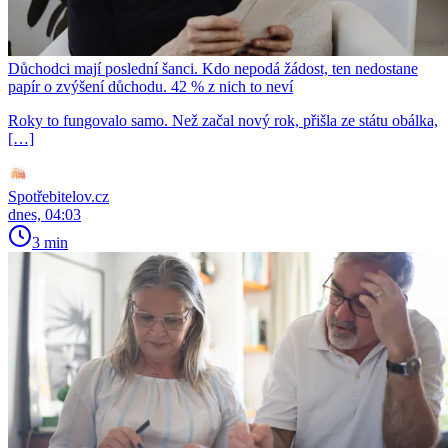
Důchodci mají poslední šanci. Kdo nepodá žádost, ten nedostane
papír o zvýšení důchodu. 42 % z nich to neví
Roky to fungovalo samo. Než začal nový rok, přišla ze státu obálka,
[…]
Spotřebitelov.cz
dnes, 04:03
3 min