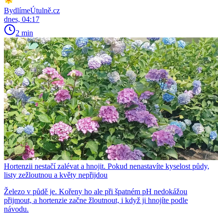
BydlímeÚtulně.cz
dnes, 04:17
2 min
Hortenzii nestačí zalévat a hnojit. Pokud nenastavíte kyselost půdy,
listy zežloutnou a květy nepřijdou
Železo v půdě je. Kořeny ho ale při špatném pH nedokážou
přijmout, a hortenzie začne žloutnout, i když ji hnojíte podle
návodu.