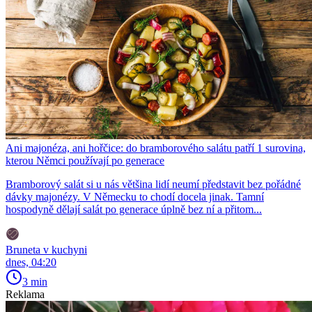
Ani majonéza, ani hořčice: do bramborového salátu patří 1 surovina,
kterou Němci používají po generace
Bramborový salát si u nás většina lidí neumí představit bez pořádné
dávky majonézy. V Německu to chodí docela jinak. Tamní
hospodyně dělají salát po generace úplně bez ní a přitom...
Bruneta v kuchyni
dnes, 04:20
3 min
Reklama