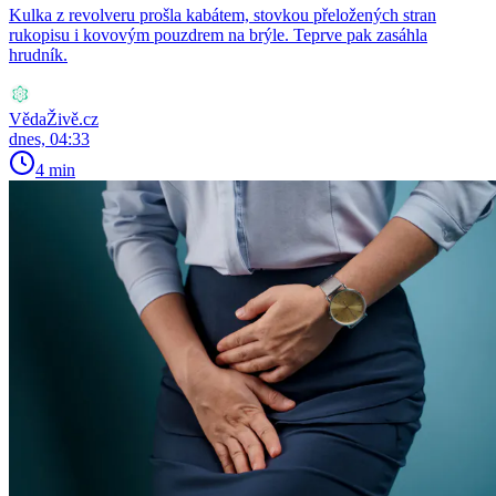
Kulka z revolveru prošla kabátem, stovkou přeložených stran
rukopisu i kovovým pouzdrem na brýle. Teprve pak zasáhla
hrudník.
VědaŽivě.cz
dnes, 04:33
4 min