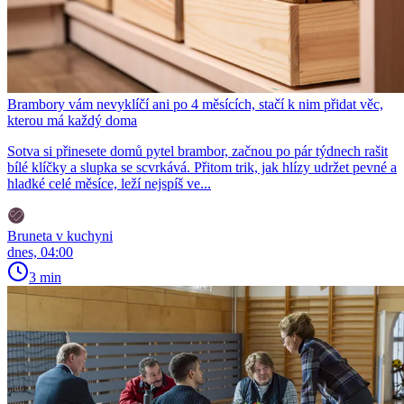
Brambory vám nevyklíčí ani po 4 měsících, stačí k nim přidat věc,
kterou má každý doma
Sotva si přinesete domů pytel brambor, začnou po pár týdnech rašit
bílé klíčky a slupka se scvrkává. Přitom trik, jak hlízy udržet pevné a
hladké celé měsíce, leží nejspíš ve...
Bruneta v kuchyni
dnes, 04:00
3 min