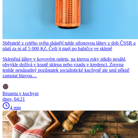
Sběratelé z celého světa shánějí tuhle sifonovou láhev z dob ČSSR a
platí za ni až 5 000 Kč. Češi ji mají po babičce ve sklepě
Skleněná láhev v kovovém opletu, na kterou roky nikdo nesáhl,
obvykle dožívá v koutě sklepa nebo vzadu v kredenci. Zrovna
tenhle nenápadný pozůstatek socialistické kuchyně ale umí pěkně
zamotat hlavou....
Bruneta v kuchyni
dnes, 04:21
4 min