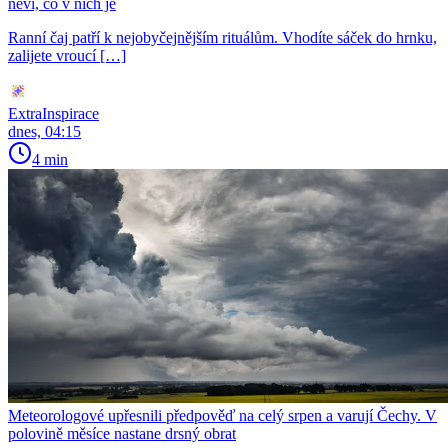
neví, co v nich je
Ranní čaj patří k nejobyčejnějším rituálům. Vhodíte sáček do hrnku,
zalijete vroucí […]
ExtraInspirace
dnes, 04:15
4 min
Meteorologové upřesnili předpověď na celý srpen a varují Čechy. V
polovině měsíce nastane drsný obrat