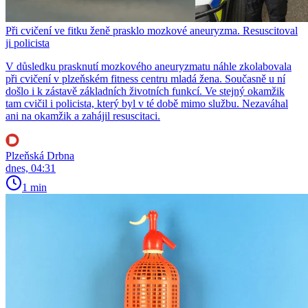
Při cvičení ve fitku ženě prasklo mozkové aneuryzma. Resuscitoval
ji policista
V důsledku prasknutí mozkového aneuryzmatu náhle zkolabovala
při cvičení v plzeňském fitness centru mladá žena. Současně u ní
došlo i k zástavě základních životních funkcí. Ve stejný okamžik
tam cvičil i policista, který byl v té době mimo službu. Nezaváhal
ani na okamžik a zahájil resuscitaci.
Plzeňská Drbna
dnes, 04:31
1 min