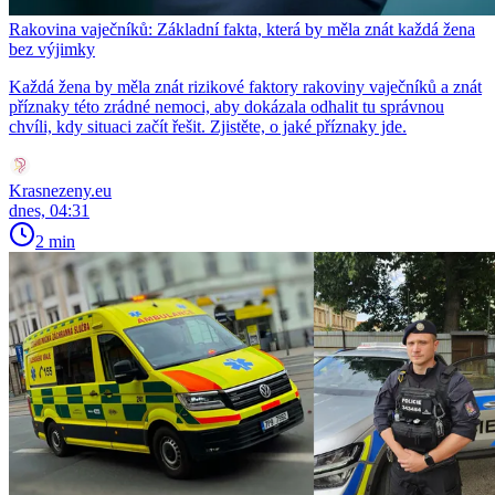
Rakovina vaječníků: Základní fakta, která by měla znát každá žena
bez výjimky
Každá žena by měla znát rizikové faktory rakoviny vaječníků a znát
příznaky této zrádné nemoci, aby dokázala odhalit tu správnou
chvíli, kdy situaci začít řešit. Zjistěte, o jaké příznaky jde.
Krasnezeny.eu
dnes, 04:31
2 min