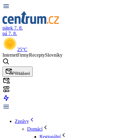
pátek 7. 8.
pá 7. 8.
25°C
Internet
Firmy
Recepty
Slovníky
Přihlášení
Zprávy
Domácí
Regionální