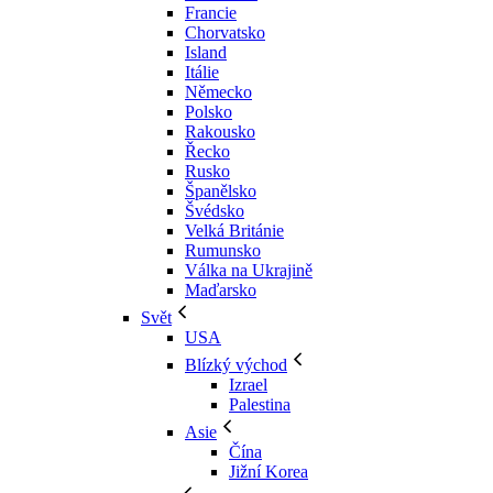
Francie
Chorvatsko
Island
Itálie
Německo
Polsko
Rakousko
Řecko
Rusko
Španělsko
Švédsko
Velká Británie
Rumunsko
Válka na Ukrajině
Maďarsko
Svět
USA
Blízký východ
Izrael
Palestina
Asie
Čína
Jižní Korea