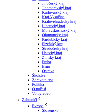
Jihočeský kraj
Jihomoravský kraj
Karlovarský kraj
Kraj Vysočina
Králověhradecký kraj
Liberecký kraj
Moravskoslezský kraj
Olomoucký kraj
Pardubický kraj
Plzeňský kraj
Středočeský kraj
Ústecký kraj
Zlínský kraj
Praha
Brno
Ostrava
Školství
Zdravotnictví
Politika
O počasí
Volby 2026
Zahraničí
Evropa
Slovensko