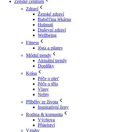
Ženské centrum
Zdraví
Ženské zdraví
Babiččina lékárna
Hubnutí
Duševní zdraví
Wellbeing
Fitness
Jóga a pilates
Módní trendy
Aktuální trendy
Doplňky
Krása
Péče o pleť
Péče o tělo
Vlasy
Nehty
Příběhy ze života
Inspirativní ženy
Rodina & komunita
Výchova
Přátelství
Vztahy