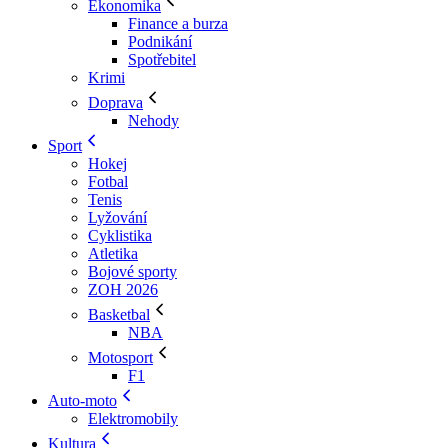
Ekonomika
Finance a burza
Podnikání
Spotřebitel
Krimi
Doprava
Nehody
Sport
Hokej
Fotbal
Tenis
Lyžování
Cyklistika
Atletika
Bojové sporty
ZOH 2026
Basketbal
NBA
Motosport
F1
Auto-moto
Elektromobily
Kultura