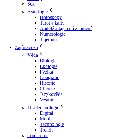
Sex
Astrologie
Horoskopy
Tarot a karty
Andělé a tajemná znamení
Numerologie
Tajemno
Zajímavosti
Věda
Biologie
Ekologie
Fyzika
Geografie
Historie
Chemie
Jazykověda
Vesmír
IT a technologie
Digital
Mobil
Technologie
Trendy
True crime