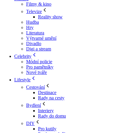
Filmy & kino
Televize
Reality show
Hudba
Hry
Literatura
Výtvarné umění
Divadlo
Digi a stream
Celebrity
Módní policie
Pro pamětníky
Nové tváře
Lifestyle
Cestování
Destinace
Rady na cesty
Bydlení
Interiery
Rady do domu
DIY
Pro kutily