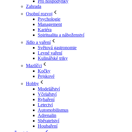
Pro hospodyňky
Zahrada
Osobní rozvoj
Psychologie
Management
Kariéra
Spiritualita a náboženství
Jídlo a vaření
Světová gastronomie
Levné vaření
Kulinářské triky
Mazlíčci
Kočky
Pejskové
Hobby
Modelářství
Včelařství
Rybaření
Letectví
Automobilismus
Adrenalin
Sběratelství
Houbaření