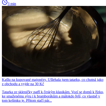
3 min
Kašlu na kupované majonézy. Ušlehala jsem tatarku, co chutná jako
z obchodu a vyjde na 30 Kč
Tatarka ze skleničky patří k českým klasikám. Vozí se domů k řízku,
ke smaženému sýru i k bramborákům a málokdo řeší, co vlastně v
tom kelímku je. Přitom stačí pár...