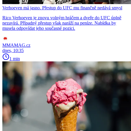
Verhoeven má jasno. Přestup do UFC mu finančně nedává smysl
Rico Verhoeven je znovu volným hráčem a dveře do UFC úplně
nezavírá. Případný přestup však naráží na peníze. Nabídka by
musela odpovídat jeho současné pozici.
MMAMAG.cz
dnes, 10:35
1 min