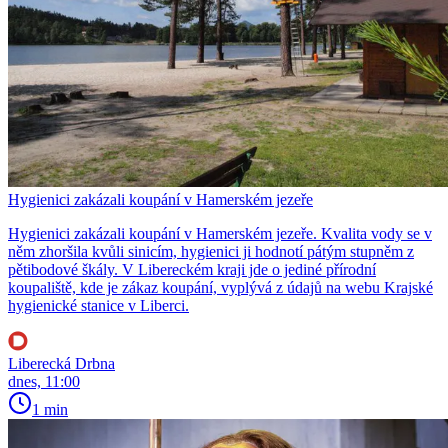
Hygienici zakázali koupání v Hamerském jezeře
Hygienici zakázali koupání v Hamerském jezeře. Kvalita vody se v
něm zhoršila kvůli sinicím, hygienici ji hodnotí pátým stupněm z
pětibodové škály. V Libereckém kraji jde o jediné přírodní
koupaliště, kde je zákaz koupání, vyplývá z údajů na webu Krajské
hygienické stanice v Liberci.
Liberecká Drbna
dnes, 11:00
1 min