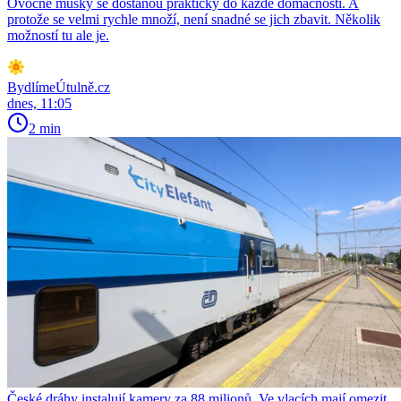
Ovocné mušky se dostanou prakticky do každé domácnosti. A
protože se velmi rychle množí, není snadné se jich zbavit. Několik
možností tu ale je.
BydlímeÚtulně.cz
dnes, 11:05
2 min
České dráhy instalují kamery za 88 milionů. Ve vlacích mají omezit