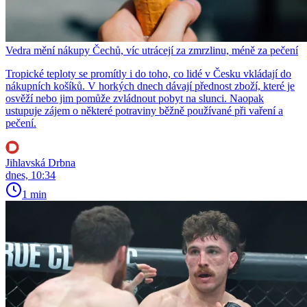
Vedra mění nákupy Čechů, víc utrácejí za zmrzlinu, méně za pečení
Tropické teploty se promítly i do toho, co lidé v Česku vkládají do
nákupních košíků. V horkých dnech dávají přednost zboží, které je
osvěží nebo jim pomůže zvládnout pobyt na slunci. Naopak
ustupuje zájem o některé potraviny běžně používané při vaření a
pečení.
Jihlavská Drbna
dnes, 10:34
1 min