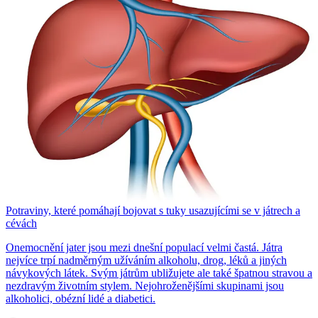
Potraviny, které pomáhají bojovat s tuky usazujícími se v játrech a
cévách
Onemocnění jater jsou mezi dnešní populací velmi častá. Játra
nejvíce trpí nadměrným užíváním alkoholu, drog, léků a jiných
návykových látek. Svým játrům ubližujete ale také špatnou stravou a
nezdravým životním stylem. Nejohroženějšími skupinami jsou
alkoholici, obézní lidé a diabetici.