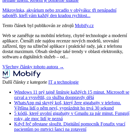
nemáte tušení. Řešení je poměrně snadné
Mikrovlnka, akvárium nebo zrcadlo v obýváku: tři nenápadní
sabotéři, kteří vám každý den kradou rychlost...
Tento článek byl publikován ze zdrojů
Mobify.cz
Web se zaměřuje na mobilní telefony, chytré technologie a moderní
aplikace. Čtenáři zde najdou recenze nových modelů, srovnání
zařízení, tipy na užitečné aplikace i praktické rady, jak z telefonu
dostat maximum. Obsah sleduje také trendy v oblasti elektroniky,
softwaru a digitálních služeb – od...
Všechny články tohoto autora →
Další články z kategorie
IT a technologie
Windows 11 prý tajně šmíruje každých 15 minut. Microsoft se
ozval a vysvětlil, co služba doopravdy dělá
WhatsApp má skrytý koš, který žere gigabajty v telefonu.
Většina lidí o něm neví, vyprázdnit ho trvá 30 sekund
5 kódů, které uvolní gigabajty v Gmailu za pár minut. Fungují
roky, ale moc lidí je nezná
Když řeč přestane sloužit. Digitální pomocník Fonafix vrací
pacientům po mrtvici šanci na zotavení