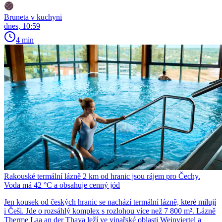
Bruneta v kuchyni
dnes, 10:59
4 min
Rakouské termální lázně 2 km od hranic jsou rájem pro Čechy.
Voda má 42 °C a obsahuje cenný jód
Jen kousek od českých hranic se nachází termální lázně, které milují
i Češi. Jde o rozsáhlý komplex s rozlohou více než 7 800 m². Lázně
Therme Laa an der Thaya leží ve vinařské oblasti Weinviertel a