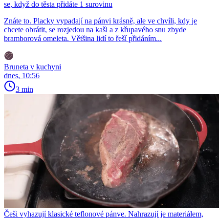
se, když do těsta přidáte 1 surovinu
Znáte to. Placky vypadají na pánvi krásně, ale ve chvíli, kdy je
chcete obrátit, se rozjedou na kaši a z křupavého snu zbyde
bramborová omeleta. Většina lidí to řeší přidáním...
Bruneta v kuchyni
dnes, 10:56
3 min
Češi vyhazují klasické teflonové pánve. Nahrazují je materiálem,