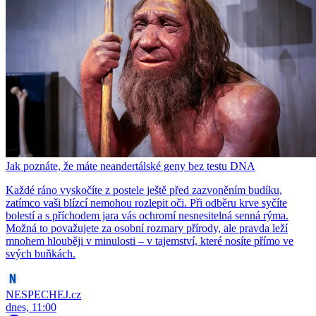
Jak poznáte, že máte neandertálské geny bez testu DNA
Každé ráno vyskočíte z postele ještě před zazvoněním budíku,
zatímco vaši blízcí nemohou rozlepit oči. Při odběru krve syčíte
bolestí a s příchodem jara vás ochromí nesnesitelná senná rýma.
Možná to považujete za osobní rozmary přírody, ale pravda leží
mnohem hlouběji v minulosti – v tajemství, které nosíte přímo ve
svých buňkách.
NESPECHEJ.cz
dnes, 11:00