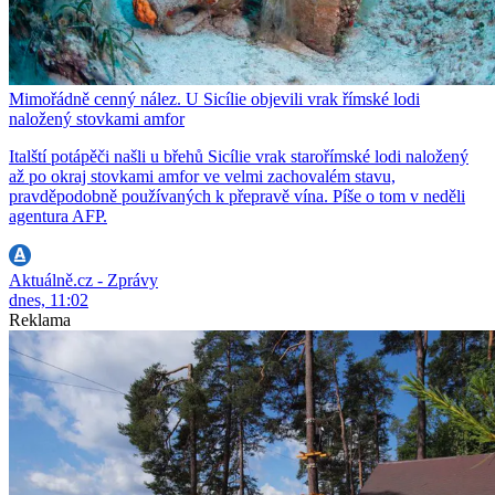
Mimořádně cenný nález. U Sicílie objevili vrak římské lodi
naložený stovkami amfor
Italští potápěči našli u břehů Sicílie vrak starořímské lodi naložený
až po okraj stovkami amfor ve velmi zachovalém stavu,
pravděpodobně používaných k přepravě vína. Píše o tom v neděli
agentura AFP.
Aktuálně.cz - Zprávy
dnes, 11:02
Reklama