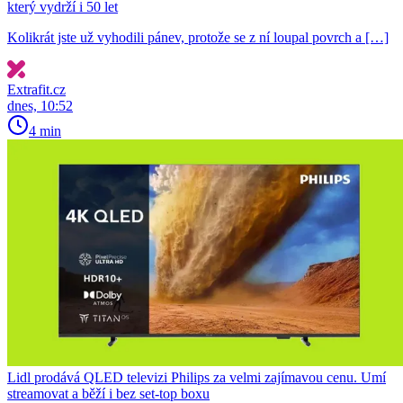
který vydrží i 50 let
Kolikrát jste už vyhodili pánev, protože se z ní loupal povrch a […]
Extrafit.cz
dnes, 10:52
4 min
Lidl prodává QLED televizi Philips za velmi zajímavou cenu. Umí
streamovat a běží i bez set-top boxu