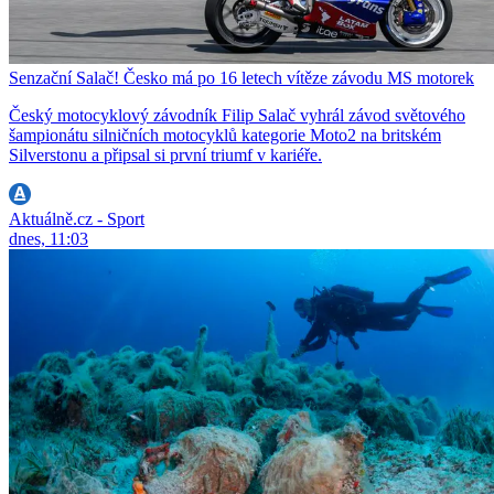
Senzační Salač! Česko má po 16 letech vítěze závodu MS motorek
Český motocyklový závodník Filip Salač vyhrál závod světového
šampionátu silničních motocyklů kategorie Moto2 na britském
Silverstonu a připsal si první triumf v kariéře.
Aktuálně.cz - Sport
dnes, 11:03