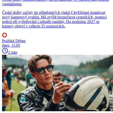
vandalismus
České dráhy začaly do příměstských vlaků CityElefant instalovat
nový kamerový systém. Má zvýšit bezpečnost cestujících, pomoci
policii při vyšetřování i odradit vandaly. Do podzimu 2027 se
kamery objeví v celkem 55 soupravách.
Pražská Drbna
dnes, 11:05
2 min