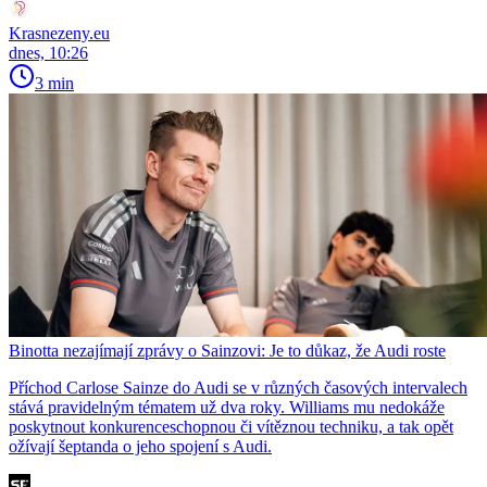
Krasnezeny.eu
dnes, 10:26
3 min
Binotta nezajímají zprávy o Sainzovi: Je to důkaz, že Audi roste
Příchod Carlose Sainze do Audi se v různých časových intervalech
stává pravidelným tématem už dva roky. Williams mu nedokáže
poskytnout konkurenceschopnou či vítěznou techniku, a tak opět
ožívají šeptanda o jeho spojení s Audi.