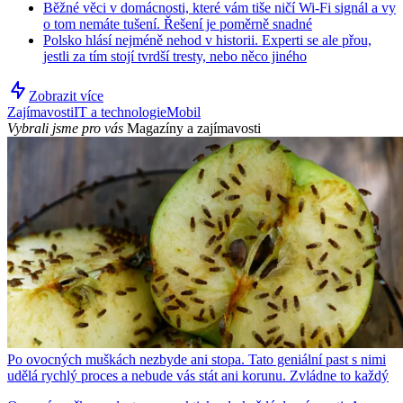
Běžné věci v domácnosti, které vám tiše ničí Wi-Fi signál a vy
o tom nemáte tušení. Řešení je poměrně snadné
Polsko hlásí nejméně nehod v historii. Experti se ale přou,
jestli za tím stojí tvrdší tresty, nebo něco jiného
Zobrazit více
Zajímavosti
IT a technologie
Mobil
Vybrali jsme pro vás
Magazíny a zajímavosti
Po ovocných muškách nezbyde ani stopa. Tato geniální past s nimi
udělá rychlý proces a nebude vás stát ani korunu. Zvládne to každý