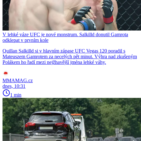
V lehké váze UFC je nové monstrum. Salkilld donutil Gamrota
odklepat v prvním kole
Quillan Salkilld si v hlavním zápase UFC Vegas 120 poradil s
Mateuszem Gamrotem za necelých pět minut. Výhra nad zkušeným
Polákem ho řadí mezi nejžhavější jména lehké váhy.
MMAMAG.cz
dnes, 10:31
1 min