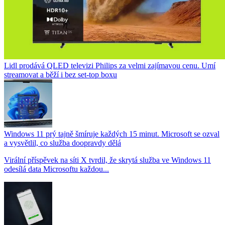
Lidl prodává QLED televizi Philips za velmi zajímavou cenu. Umí
streamovat a běží i bez set-top boxu
Windows 11 prý tajně šmíruje každých 15 minut. Microsoft se ozval
a vysvětlil, co služba doopravdy dělá
Virální příspěvek na síti X tvrdil, že skrytá služba ve Windows 11
odesílá data Microsoftu každou...