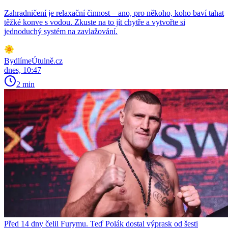
Zahradničení je relaxační činnost – ano, pro někoho, koho baví tahat
těžké konve s vodou. Zkuste na to jít chytře a vytvořte si
jednoduchý systém na zavlažování.
BydlímeÚtulně.cz
dnes, 10:47
2 min
Před 14 dny čelil Furymu. Teď Polák dostal výprask od šesti