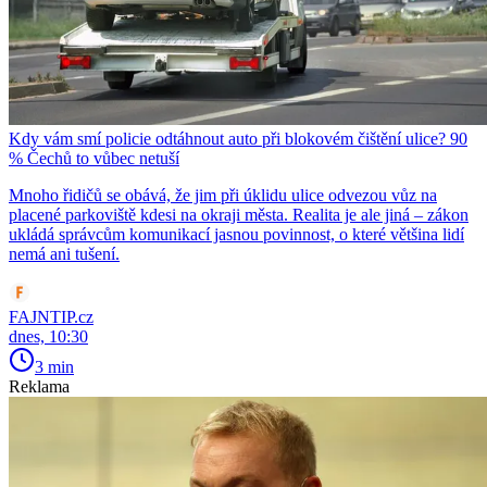
Kdy vám smí policie odtáhnout auto při blokovém čištění ulice? 90
% Čechů to vůbec netuší
Mnoho řidičů se obává, že jim při úklidu ulice odvezou vůz na
placené parkoviště kdesi na okraji města. Realita je ale jiná – zákon
ukládá správcům komunikací jasnou povinnost, o které většina lidí
nemá ani tušení.
FAJNTIP.cz
dnes, 10:30
3 min
Reklama