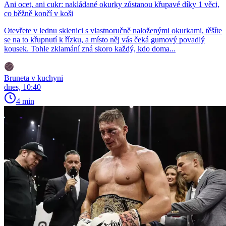
Ani ocet, ani cukr: nakládané okurky zůstanou křupavé díky 1 věci,
co běžně končí v koši
Otevřete v lednu sklenici s vlastnoručně naloženými okurkami, těšíte
se na to křupnutí k řízku, a místo něj vás čeká gumový povadlý
kousek. Tohle zklamání zná skoro každý, kdo doma...
Bruneta v kuchyni
dnes, 10:40
4 min