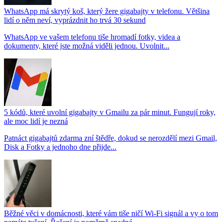
WhatsApp má skrytý koš, který žere gigabajty v telefonu. Většina
lidí o něm neví, vyprázdnit ho trvá 30 sekund
WhatsApp ve vašem telefonu tiše hromadí fotky, videa a
dokumenty, které jste možná viděli jednou. Uvolnit...
5 kódů, které uvolní gigabajty v Gmailu za pár minut. Fungují roky,
ale moc lidí je nezná
Patnáct gigabajtů zdarma zní štědře, dokud se nerozdělí mezi Gmail,
Disk a Fotky a jednoho dne přijde...
Běžné věci v domácnosti, které vám tiše ničí Wi-Fi signál a vy o tom