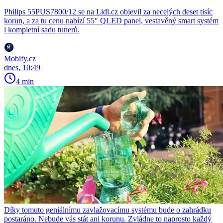
Philips 55PUS7800/12 se na Lidl.cz objevil za necelých deset tisíc
korun, a za tu cenu nabízí 55″ QLED panel, vestavěný smart systém
i kompletní sadu tunerů.
Mobify.cz
dnes, 10:49
4 min
Díky tomuto geniálnímu zavlažovacímu systému bude o zahrádku
postaráno. Nebude vás stát ani korunu. Zvládne to naprosto každý