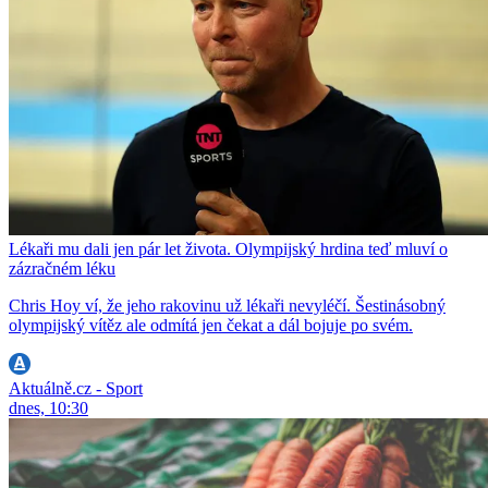
Lékaři mu dali jen pár let života. Olympijský hrdina teď mluví o
zázračném léku
Chris Hoy ví, že jeho rakovinu už lékaři nevyléčí. Šestinásobný
olympijský vítěz ale odmítá jen čekat a dál bojuje po svém.
Aktuálně.cz - Sport
dnes, 10:30