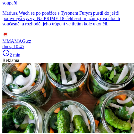
soupeřů
Mariusz Wach se po porážce s Tysonem Furym pustil do ještě
podivnější výzvy. Na PRIME 18 čelil šesti mužům, dva útočili
současně, a rozhodčí jeho trápení ve třetím kole ukončil.
MMAMAG.cz
dnes, 10:45
2 min
Reklama