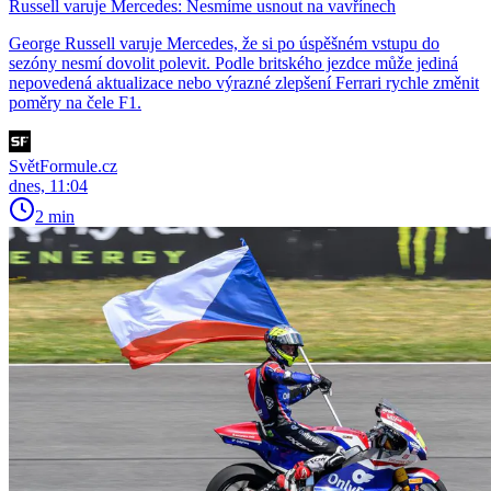
Russell varuje Mercedes: Nesmíme usnout na vavřínech
George Russell varuje Mercedes, že si po úspěšném vstupu do
sezóny nesmí dovolit polevit. Podle britského jezdce může jediná
nepovedená aktualizace nebo výrazné zlepšení Ferrari rychle změnit
poměry na čele F1.
SvětFormule.cz
dnes, 11:04
2 min