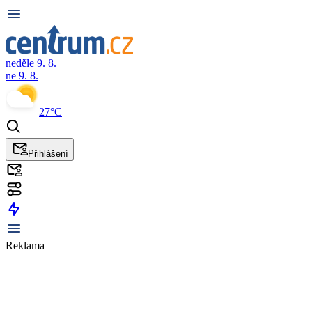
neděle 9. 8.
ne 9. 8.
27°C
Přihlášení
Reklama