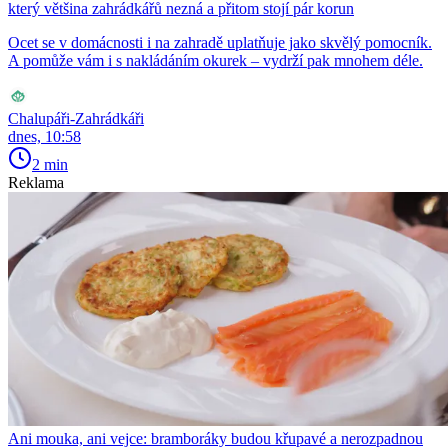
který většina zahrádkářů nezná a přitom stojí pár korun
Ocet se v domácnosti i na zahradě uplatňuje jako skvělý pomocník.
A pomůže vám i s nakládáním okurek – vydrží pak mnohem déle.
Chalupáři-Zahrádkáři
dnes, 10:58
2 min
Reklama
Ani mouka, ani vejce: bramboráky budou křupavé a nerozpadnou