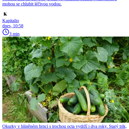
mohou se chlubit léčivou vodou.
Kapitalio
dnes, 10:58
3 min
Okurky v hliněném hrnci s trochou octa vydrží i dva roky. Starý trik,