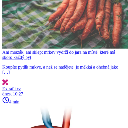
Ani mrazák, ani sklep: mrkev vydrží do jara na místě, které má
skoro každý byt
Koupíte pytlík mrkve, a než se nadějete, je měkká a ohebná jako
[…]
Extrafit.cz
dnes, 10:27
4 min