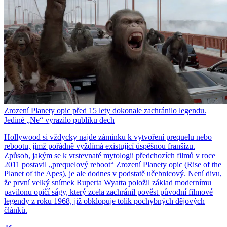
Zrození Planety opic před 15 lety dokonale zachránilo legendu.
Jediné „Ne“ vyrazilo publiku dech
Hollywood si vždycky najde záminku k vytvoření prequelu nebo
rebootu, jímž pořádně vyždímá existující úspěšnou franšízu.
Způsob, jakým se k vrstevnaté mytologii předchozích filmů v roce
2011 postavil „prequelový reboot“ Zrození Planety opic (Rise of the
Planet of the Apes), je ale dodnes v podstatě učebnicový. Není divu,
že první velký snímek Ruperta Wyatta položil základ modernímu
pavilonu opičí ságy, který zcela zachránil pověst původní filmové
legendy z roku 1968, již obklopuje tolik pochybných dějových
článků.