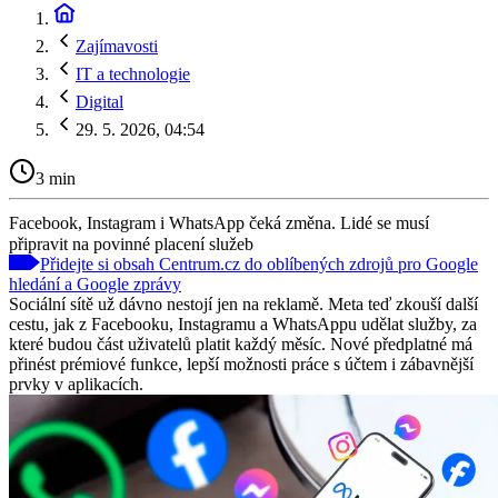
Zajímavosti
IT a technologie
Digital
29. 5. 2026, 04:54
3 min
Facebook, Instagram i WhatsApp čeká změna. Lidé se musí
připravit na povinné placení služeb
Přidejte si obsah Centrum.cz do oblíbených zdrojů pro Google
hledání a Google zprávy
Sociální sítě už dávno nestojí jen na reklamě. Meta teď zkouší další
cestu, jak z Facebooku, Instagramu a WhatsAppu udělat služby, za
které budou část uživatelů platit každý měsíc. Nové předplatné má
přinést prémiové funkce, lepší možnosti práce s účtem i zábavnější
prvky v aplikacích.