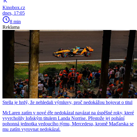
Kinobox.cz
dnes, 17:05
8 min
Reklama
Stella je hrdý, že nehledali výmluvy, proč nedokážou bojovat o titul
McLaren zatím v nové éře nedokázal navázat na úspěšné roky, které
vyvrcholily loňským titulem Landa Norrise. Přestože jej pohání
pohonná jednotka vedoucího týmu, Mercedesu, kromě Maďarska se
mu zatím vyrovnat nedokázal.