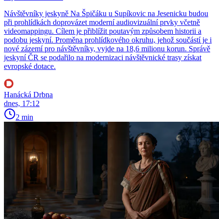
Návštěvníky jeskyně Na Špičáku u Supíkovic na Jesenicku budou
při prohlídkách doprovázet moderní audiovizuální prvky včetně
videomappingu. Cílem je přiblížit poutavým způsobem historii a
podobu jeskyní. Proměna prohlídkového okruhu, jehož součástí je i
nové zázemí pro návštěvníky, vyjde na 18,6 milionu korun. Správě
jeskyní ČR se podařilo na modernizaci návštěvnické trasy získat
evropské dotace.
Hanácká Drbna
dnes, 17:12
2 min