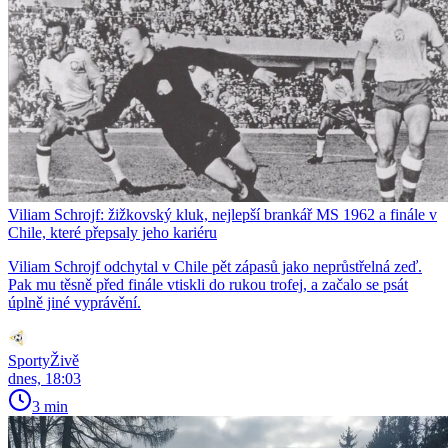
Viliam Schrojf: žižkovský kluk, nejlepší brankář MS 1962 a finále v
Chile, které přepsaly jeho kariéru
Viliam Schrojf odchytal v Chile pět zápasů jako neprůstřelná zeď.
Pak mu těsně před finále vtiskli do rukou trofej, a začalo se psát
úplně jiné vyprávění.
SportyŽivě
dnes, 18:03
3 min