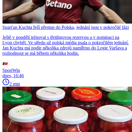
Sparťan Kuchta řeší přestup do Polska, jednání jsou v pokročilé fázi
Ještě v pondělí trénoval s třetiligovou rezervou a v nominaci na
Lyon chyběl. Ve středu už polská média psala o pokročilém jednání.
Jan Kuchta má podle několika zdrojů namířeno do Legie Varšava a
rozhodnout se má během několika hodin.
SportWin
dnes, 16:46
2 min