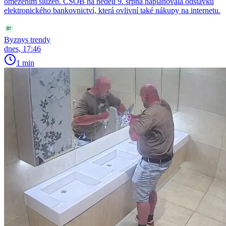
omezením služeb. ČSOB na neděli 9. srpna naplánovala odstávku
elektronického bankovnictví, která ovlivní také nákupy na internetu.
Byznys trendy
dnes, 17:46
1 min