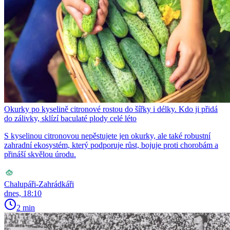
Okurky po kyselině citronové rostou do šířky i délky. Kdo ji přidá
do zálivky, sklízí baculaté plody celé léto
S kyselinou citronovou nepěstujete jen okurky, ale také robustní
zahradní ekosystém, který podporuje růst, bojuje proti chorobám a
přináší skvělou úrodu.
Chalupáři-Zahrádkáři
dnes, 18:10
2 min