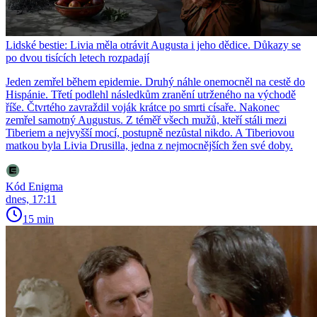
Lidské bestie: Livia měla otrávit Augusta i jeho dědice. Důkazy se
po dvou tisících letech rozpadají
Jeden zemřel během epidemie. Druhý náhle onemocněl na cestě do
Hispánie. Třetí podlehl následkům zranění utrženého na východě
říše. Čtvrtého zavraždil voják krátce po smrti císaře. Nakonec
zemřel samotný Augustus. Z téměř všech mužů, kteří stáli mezi
Tiberiem a nejvyšší mocí, postupně nezůstal nikdo. A Tiberiovou
matkou byla Livia Drusilla, jedna z nejmocnějších žen své doby.
Kód Enigma
dnes, 17:11
15 min