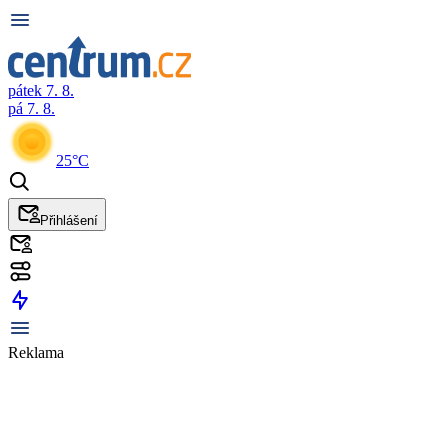
pátek 7. 8.
pá 7. 8.
25°C
Přihlášení
Reklama