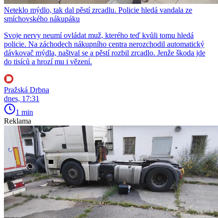
Neteklo mýdlo, tak dal pěstí zrcadlu. Policie hledá vandala ze
smíchovského nákupáku
Svoje nervy neumí ovládat muž, kterého teď kvůli tomu hledá
policie. Na záchodech nákupního centra nerozchodil automatický
dávkovač mýdla, naštval se a pěstí rozbil zrcadlo. Jenže škoda jde
do tisíců a hrozí mu i vězení.
Pražská Drbna
dnes, 17:31
1 min
Reklama