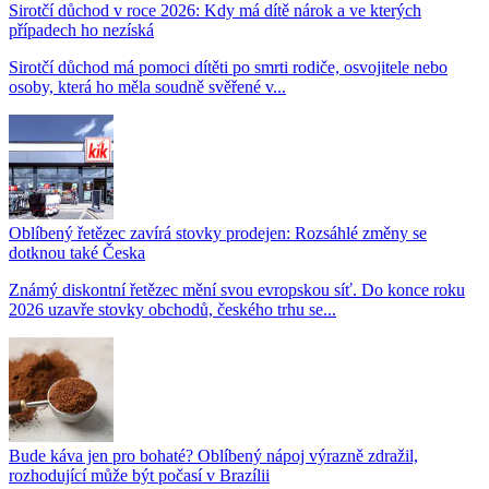
Sirotčí důchod v roce 2026: Kdy má dítě nárok a ve kterých
případech ho nezíská
Sirotčí důchod má pomoci dítěti po smrti rodiče, osvojitele nebo
osoby, která ho měla soudně svěřené v...
Oblíbený řetězec zavírá stovky prodejen: Rozsáhlé změny se
dotknou také Česka
Známý diskontní řetězec mění svou evropskou síť. Do konce roku
2026 uzavře stovky obchodů, českého trhu se...
Bude káva jen pro bohaté? Oblíbený nápoj výrazně zdražil,
rozhodující může být počasí v Brazílii