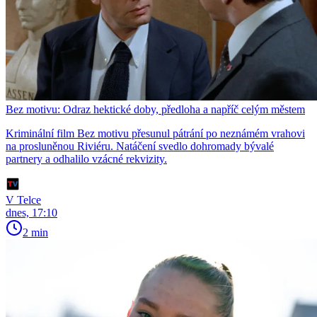
Bez motivu: Odraz hektické doby, předloha a napříč celým městem
Kriminální film Bez motivu přesunul pátrání po neznámém vrahovi
na prosluněnou Riviéru. Natáčení svedlo dohromady bývalé
partnery a odhalilo vzácné rekvizity.
V Telce
dnes, 17:10
2 min