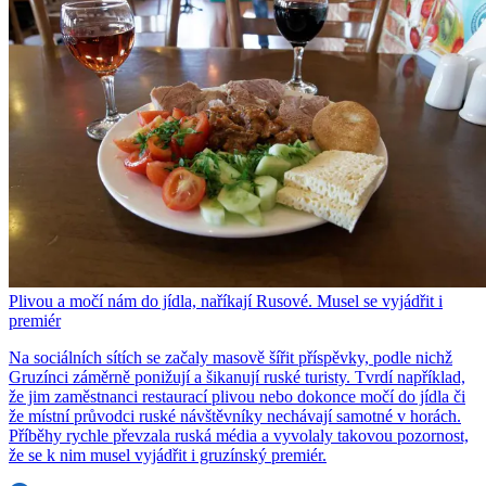
Plivou a močí nám do jídla, naříkají Rusové. Musel se vyjádřit i
premiér
Na sociálních sítích se začaly masově šířit příspěvky, podle nichž
Gruzínci záměrně ponižují a šikanují ruské turisty. Tvrdí například,
že jim zaměstnanci restaurací plivou nebo dokonce močí do jídla či
že místní průvodci ruské návštěvníky nechávají samotné v horách.
Příběhy rychle převzala ruská média a vyvolaly takovou pozornost,
že se k nim musel vyjádřit i gruzínský premiér.