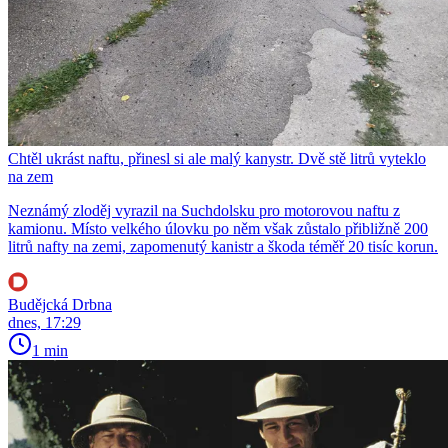
Chtěl ukrást naftu, přinesl si ale malý kanystr. Dvě stě litrů vyteklo
na zem
Neznámý zloděj vyrazil na Suchdolsku pro motorovou naftu z
kamionu. Místo velkého úlovku po něm však zůstalo přibližně 200
litrů nafty na zemi, zapomenutý kanistr a škoda téměř 20 tisíc korun.
Budějcká Drbna
dnes, 17:29
1 min