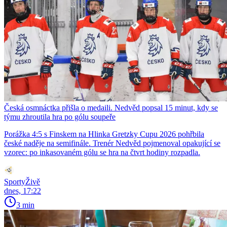
Česká osmnáctka přišla o medaili. Nedvěd popsal 15 minut, kdy se
týmu zhroutila hra po gólu soupeře
Porážka 4:5 s Finskem na Hlinka Gretzky Cupu 2026 pohřbila
české naděje na semifinále. Trenér Nedvěd pojmenoval opakující se
vzorec: po inkasovaném gólu se hra na čtvrt hodiny rozpadla.
SportyŽivě
dnes, 17:22
3 min