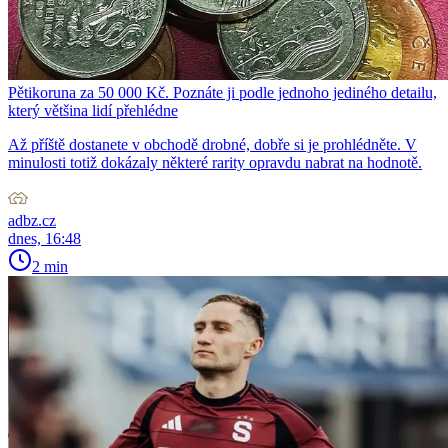
Pětikoruna za 50 000 Kč. Poznáte ji podle jednoho jediného detailu,
který většina lidí přehlédne
Až příště dostanete v obchodě drobné, dobře si je prohlédněte. V
minulosti totiž dokázaly některé rarity opravdu nabrat na hodnotě.
adbz.cz
dnes, 16:48
2 min