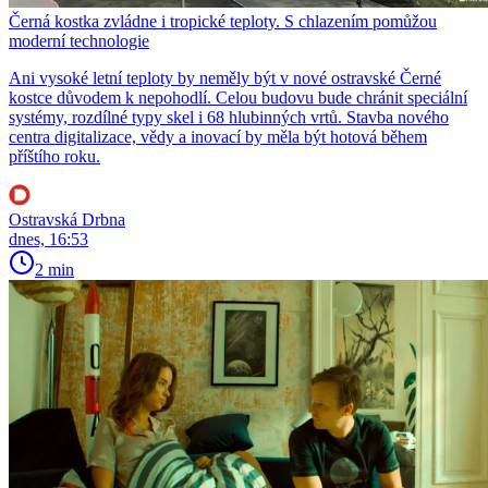
Černá kostka zvládne i tropické teploty. S chlazením pomůžou
moderní technologie
Ani vysoké letní teploty by neměly být v nové ostravské Černé
kostce důvodem k nepohodlí. Celou budovu bude chránit speciální
systémy, rozdílné typy skel i 68 hlubinných vrtů. Stavba nového
centra digitalizace, vědy a inovací by měla být hotová během
příštího roku.
Ostravská Drbna
dnes, 16:53
2 min