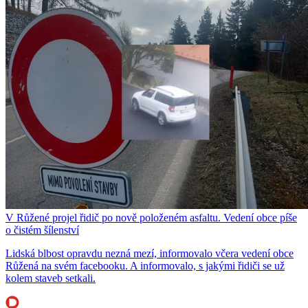
V Růžené projel řidič po nově položeném asfaltu. Vedení obce píše
o čistém šílenství
Lidská blbost opravdu nezná mezí, informovalo včera vedení obce
Růžená na svém facebooku. A informovalo, s jakými řidiči se už
kolem staveb setkali.