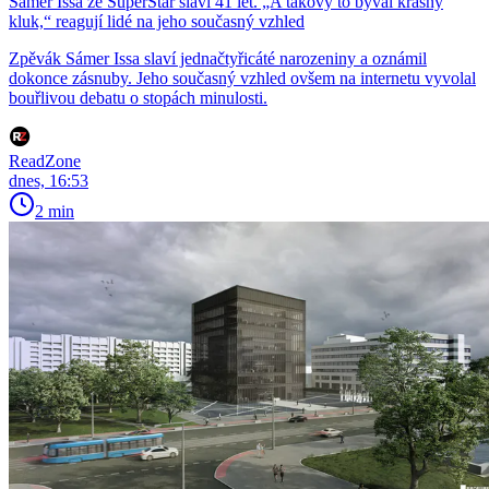
Sámer Issa ze SuperStar slaví 41 let. „A takový to býval krásný
kluk,“ reagují lidé na jeho současný vzhled
Zpěvák Sámer Issa slaví jednačtyřicáté narozeniny a oznámil
dokonce zásnuby. Jeho současný vzhled ovšem na internetu vyvolal
bouřlivou debatu o stopách minulosti.
ReadZone
dnes, 16:53
2 min