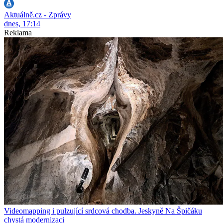
Aktuálně.cz - Zprávy
dnes, 17:14
Reklama
Videomapping i pulzující srdcová chodba. Jeskyně Na Špičáku
chystá modernizaci