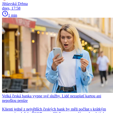
Jihlavská Drbna
dnes, 17:58
1 min
Velká česká banka vypne své služby. Lidé nezaplatí kartou ani
nepošlou peníze
Klienti jedné z největších českých bank by měli počítat s krátkým