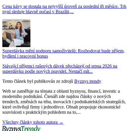
Cena kávy se dostala na nejvyšší úroveň za poslední tři měsíce. Trh
nyní sleduje hlavně počasí v Brazílii,...
Superdávka mění podporu samoživitelů: Rozhodovat bude příjem,
bydlení i pracovní bonus
Stávající příjemci rušených dávek přecházejí od srpna 2026 na
superdávku podle nových pravidel. Nestačí mít...
Tento článek byl publikován ze zdrojů
Byznys trendy
Web se zaměřuje na témata z oblasti byznysu, financí, investic a
moderního podnikání. Čtenáři zde najdou články o nových
trendech, změnách na trhu, inovacích i podnikatelských strategiích,
které ovlivňují firmy i jednotlivce. Obsah propojuje ekonomické
souvislosti s praktickým pohledem na to,...
Všechny články tohoto autora →