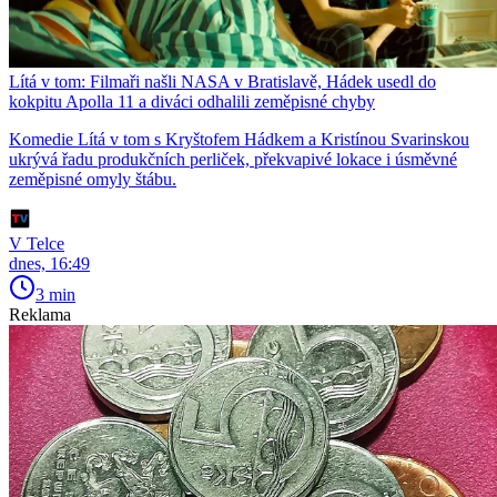
Lítá v tom: Filmaři našli NASA v Bratislavě, Hádek usedl do
kokpitu Apolla 11 a diváci odhalili zeměpisné chyby
Komedie Lítá v tom s Kryštofem Hádkem a Kristínou Svarinskou
ukrývá řadu produkčních perliček, překvapivé lokace i úsměvné
zeměpisné omyly štábu.
V Telce
dnes, 16:49
3 min
Reklama