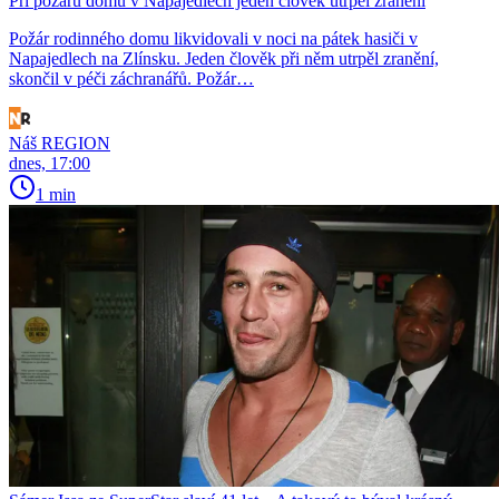
Při požáru domu v Napajedlech jeden člověk utrpěl zranění
Požár rodinného domu likvidovali v noci na pátek hasiči v
Napajedlech na Zlínsku. Jeden člověk při něm utrpěl zranění,
skončil v péči záchranářů. Požár…
Náš REGION
dnes, 17:00
1 min