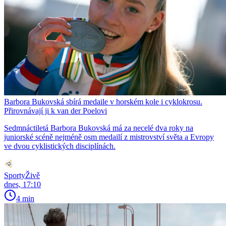
Barbora Bukovská sbírá medaile v horském kole i cyklokrosu.
Přirovnávají ji k van der Poelovi
Sedmnáctiletá Barbora Bukovská má za necelé dva roky na
juniorské scéně nejméně osm medailí z mistrovství světa a Evropy
ve dvou cyklistických disciplínách.
SportyŽivě
dnes, 17:10
4 min