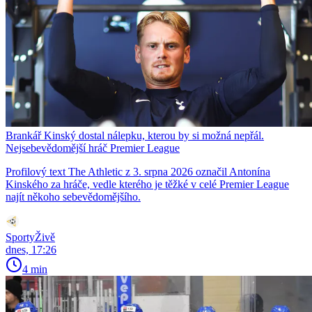
Brankář Kinský dostal nálepku, kterou by si možná nepřál.
Nejsebevědomější hráč Premier League
Profilový text The Athletic z 3. srpna 2026 označil Antonína
Kinského za hráče, vedle kterého je těžké v celé Premier League
najít někoho sebevědomějšího.
SportyŽivě
dnes, 17:26
4 min