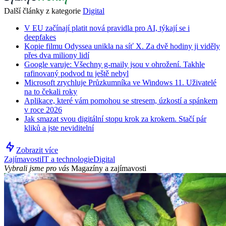
Další články z kategorie
Digital
V EU začínají platit nová pravidla pro AI, týkají se i
deepfakes
Kopie filmu Odyssea unikla na síť X. Za dvě hodiny ji viděly
přes dva miliony lidí
Google varuje: Všechny g-maily jsou v ohrožení. Takhle
rafinovaný podvod tu ještě nebyl
Microsoft zrychluje Průzkumníka ve Windows 11. Uživatelé
na to čekali roky
Aplikace, které vám pomohou se stresem, úzkostí a spánkem
v roce 2026
Jak smazat svou digitální stopu krok za krokem. Stačí pár
kliků a jste neviditelní
Zobrazit více
Zajímavosti
IT a technologie
Digital
Vybrali jsme pro vás
Magazíny a zajímavosti