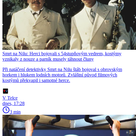
Smrt na Nilu: Herci bojovali s 54stupňovým vedrem, kostýmy
vznikaly z nouze a parník musely táhnout čluny
Při natáčení detektivky Smrt na Nilu štáb bojoval s obrovským
horkem i hlukem lodních motorů. Zvláštní původ filmových
kostýmů překvapil i samotné herce.
V Telce
dnes, 17:28
3 min