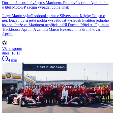
Ducati už neprohrává jen s Martínem. Prohrává s celou Aprilií a boj
o titul MotoGP začíná vypadat úplně jinak
Jorge Martín vyhrál sobotní sprint v Silverstonu. Kdyby šlo jen o
něj, Ducati by si ještě mohla vysvětlovat výsledek kvalitou jednoho
jezdce. Jenže za Martínem nepřijela další Ducati. Přijel Ai Ogura na
Trackhouse Aprilii. A za ním Marco Bezzecchi na druhé tovární
Aprilii.
Vše o sportu
dnes, 18:11
4 min