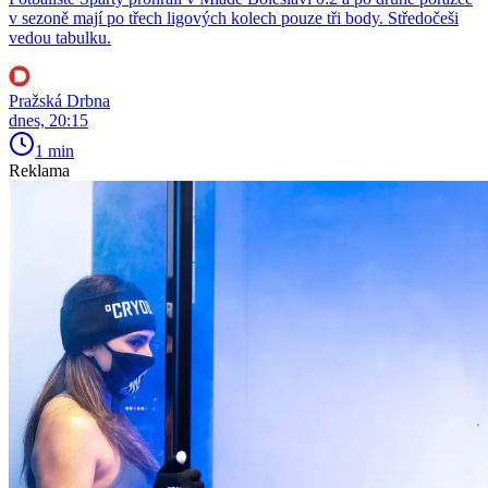
v sezoně mají po třech ligových kolech pouze tři body. Středočeši
vedou tabulku.
Pražská Drbna
dnes, 20:15
1 min
Reklama