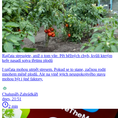
Rajčata stresujete, aniž o tom víte. Pět běžných chyb, kvůli kterým
keře nasadí sotva třetinu plodů
I rajčata mohou utrpět stresem. Pokud se to stane, začnou rodit
mnohem méně plodů. Ale na vině jejich neuspokojivého stavu
mohou být i jiné faktory.
Chalupáři-Zahrádkáři
dnes, 21:51
2 min