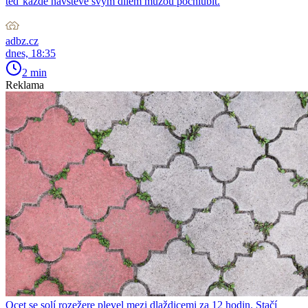
teď každé návštěvě svým dílem můžou pochlubit.
adbz.cz
dnes, 18:35
2 min
Reklama
Ocet se solí rozežere plevel mezi dlaždicemi za 12 hodin. Stačí