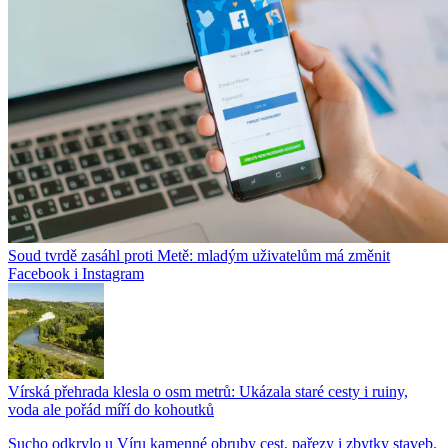
Soud tvrdě zasáhl proti Metě: mladým uživatelům má změnit
Facebook i Instagram
Vírská přehrada klesla o osm metrů: Ukázala staré cesty i ruiny,
voda ale pořád míří do kohoutků
Sucho odkrylo u Víru kamenné obruby cest, pařezy i zbytky staveb.