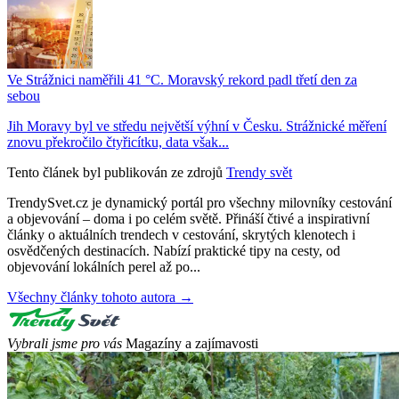
Ve Strážnici naměřili 41 °C. Moravský rekord padl třetí den za
sebou
Jih Moravy byl ve středu největší výhní v Česku. Strážnické měření
znovu překročilo čtyřicítku, data však...
Tento článek byl publikován ze zdrojů
Trendy svět
TrendySvet.cz je dynamický portál pro všechny milovníky cestování
a objevování – doma i po celém světě. Přináší čtivé a inspirativní
články o aktuálních trendech v cestování, skrytých klenotech i
osvědčených destinacích. Nabízí praktické tipy na cesty, od
objevování lokálních perel až po...
Všechny články tohoto autora →
Vybrali jsme pro vás
Magazíny a zajímavosti