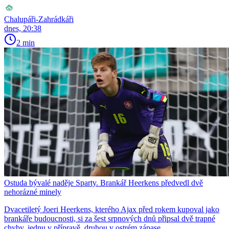
Chalupáři-Zahrádkáři
dnes, 20:38
2 min
Ostuda bývalé naděje Sparty. Brankář Heerkens předvedl dvě
nehorázné minely
Dvacetiletý Joeri Heerkens, kterého Ajax před rokem kupoval jako
brankáře budoucnosti, si za šest srpnových dnů připsal dvě trapné
chyby, jednu v přípravě, druhou v ostrém zápase.