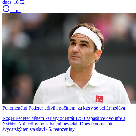
dnes, 18:52
1 min
Fenomenální Federer udivil i počinem, za který se pohár nedává
Roger Federer během kariéry odehrál 1750 zápasů ve dvouhře a
čtyřhře. Ani jediný po zahájení nevzdal. Dnes fenomenální
švýcarský tenista slaví 45. narozeniny.