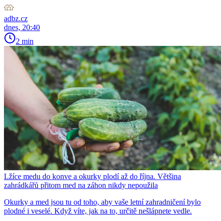
adbz.cz
dnes, 20:40
2 min
Lžíce medu do konve a okurky plodí až do října. Většina
zahrádkářů přitom med na záhon nikdy nepoužila
Okurky a med jsou tu od toho, aby vaše letní zahradničení bylo
plodné i veselé. Když víte, jak na to, určitě nešlápnete vedle.