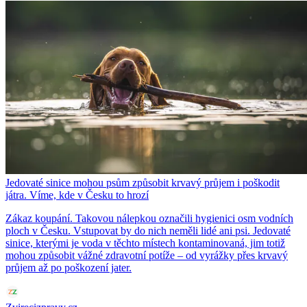
Jedovaté sinice mohou psům způsobit krvavý průjem i poškodit
játra. Víme, kde v Česku to hrozí
Zákaz koupání. Takovou nálepkou označili hygienici osm vodních
ploch v Česku. Vstupovat by do nich neměli lidé ani psi. Jedovaté
sinice, kterými je voda v těchto místech kontaminovaná, jim totiž
mohou způsobit vážné zdravotní potíže – od vyrážky přes krvavý
průjem až po poškození jater.