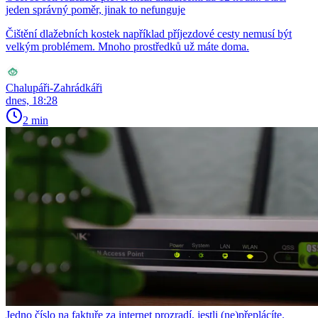
jeden správný poměr, jinak to nefunguje
Čištění dlažebních kostek například příjezdové cesty nemusí být
velkým problémem. Mnoho prostředků už máte doma.
Chalupáři-Zahrádkáři
dnes, 18:28
2 min
Jedno číslo na faktuře za internet prozradí, jestli (ne)přeplácíte.