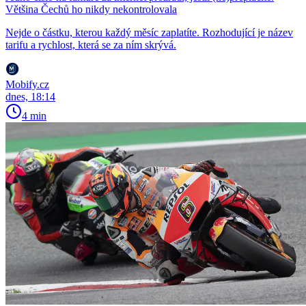
Většina Čechů ho nikdy nekontrolovala
Nejde o částku, kterou každý měsíc zaplatíte. Rozhodující je název
tarifu a rychlost, která se za ním skrývá.
Mobify.cz
dnes, 18:14
4 min