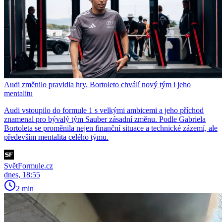
Audi změnilo pravidla hry. Bortoleto chválí nový tým i jeho
mentalitu
Audi vstoupilo do formule 1 s velkými ambicemi a jeho příchod
znamenal pro bývalý tým Sauber zásadní změnu. Podle Gabriela
Bortoleta se proměnila nejen finanční situace a technické zázemí, ale
především mentalita celého týmu.
SvětFormule.cz
dnes, 18:55
2 min