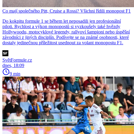
Co mají společného Pitt, Cruise a Rossi? Všichni řídili monopost F1
Do kokpitu formule 1 se během let neposadili jen profesionální
piloti. Rychlost a výkon monopostů si vyzkoušely také hvězdy
Hollywoodu, motocyklové legendy, rallyoví šampioni nebo úspěšní
závodníci z jiných disciplín. Podívejte se na známé osobnosti, které
dostaly jedinečnou příležitost usednout za volant monopostu F1.
SvětFormule.cz
dnes, 18:09
9 min