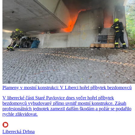
Plameny v mostní konstrukci: V Liberci hořel příbytek bezdomovců
V liberecké části Staré Pavlovice dnes večer hořel příbytek
bezdomovců vybudovaný přímo uvnitř mostní konstrukce. Zásah
profesionálních jednotek zamezil dalším škodám a požár se podařilo
rychle zlikvidovat.
Liberecká Drbna