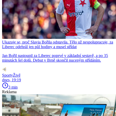
Ukazuje se, proč Slavia Bořila odstavila. Tělo už nespolupracuje, za
Liberec odehrál jen půl hodiny a musel střídat
Jan Bořil nastoupil za Liberec poprvé v základní sestavě, a po 35
minutách šel dolů. Debut v Brně skončil nuceným střídáním.
SportyŽivě
dnes, 19:19
3 min
Reklama