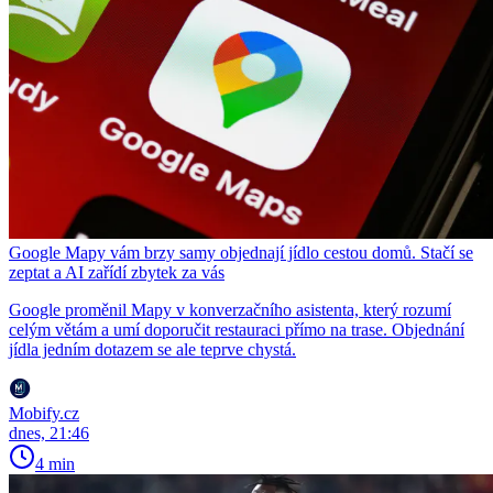
Google Mapy vám brzy samy objednají jídlo cestou domů. Stačí se
zeptat a AI zařídí zbytek za vás
Google proměnil Mapy v konverzačního asistenta, který rozumí
celým větám a umí doporučit restauraci přímo na trase. Objednání
jídla jedním dotazem se ale teprve chystá.
Mobify.cz
dnes, 21:46
4 min