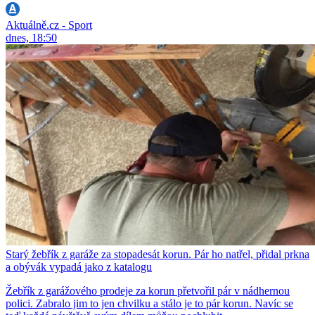
Aktuálně.cz - Sport
dnes, 18:50
Starý žebřík z garáže za stopadesát korun. Pár ho natřel, přidal prkna
a obývák vypadá jako z katalogu
Žebřík z garážového prodeje za korun přetvořil pár v nádhernou
polici. Zabralo jim to jen chvilku a stálo je to pár korun. Navíc se