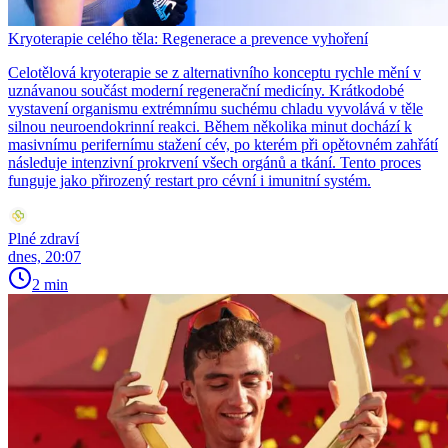
Kryoterapie celého těla: Regenerace a prevence vyhoření
Celotělová kryoterapie se z alternativního konceptu rychle mění v
uznávanou součást moderní regenerační medicíny. Krátkodobé
vystavení organismu extrémnímu suchému chladu vyvolává v těle
silnou neuroendokrinní reakci. Během několika minut dochází k
masivnímu perifernímu stažení cév, po kterém při opětovném zahřátí
následuje intenzivní prokrvení všech orgánů a tkání. Tento proces
funguje jako přirozený restart pro cévní i imunitní systém.
Plné zdraví
dnes, 20:07
2 min