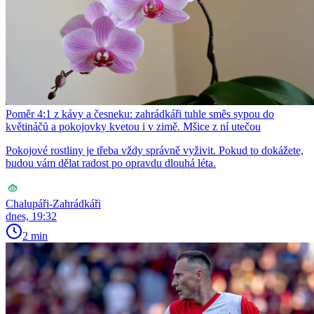
Poměr 4:1 z kávy a česneku: zahrádkáři tuhle směs sypou do
květináčů a pokojovky kvetou i v zimě. Mšice z ní utečou
Pokojové rostliny je třeba vždy správně vyživit. Pokud to dokážete,
budou vám dělat radost po opravdu dlouhá léta.
Chalupáři-Zahrádkáři
dnes, 19:32
2 min