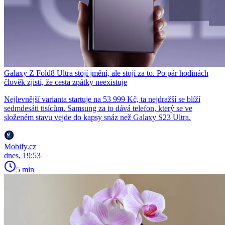
Galaxy Z Fold8 Ultra stojí jmění, ale stojí za to. Po pár hodinách
člověk zjistí, že cesta zpátky neexistuje
Nejlevnější varianta startuje na 53 999 Kč, ta nejdražší se blíží
sedmdesáti tisícům. Samsung za to dává telefon, který se ve
složeném stavu vejde do kapsy snáz než Galaxy S23 Ultra.
Mobify.cz
dnes, 19:53
5 min