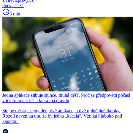
Zvirecizpravy.cz
dnes, 21:31
3 min
Jedna aplikace slibuje slunce, druhá déšť. Proč se předpovědi počasí
v telefonu tak liší a která má pravdu
Stejné město, stejný den, dvě aplikace, a dvě úplně jiné ikonky.
Rozdíl nevzniká tím, že by jedna „kecala“. Vzniká hluboko pod
kapotou.