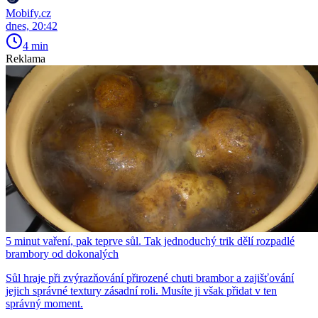
Mobify.cz
dnes, 20:42
4 min
Reklama
5 minut vaření, pak teprve sůl. Tak jednoduchý trik dělí rozpadlé
brambory od dokonalých
Sůl hraje při zvýrazňování přirozené chuti brambor a zajišťování
jejich správné textury zásadní roli. Musíte ji však přidat v ten
správný moment.