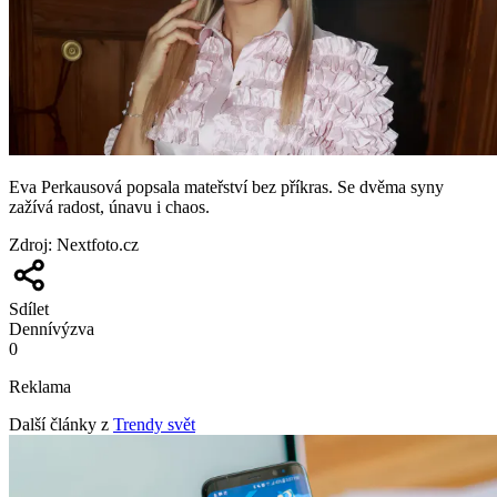
Eva Perkausová popsala mateřství bez příkras. Se dvěma syny
zažívá radost, únavu i chaos.
Zdroj
:
Nextfoto.cz
Sdílet
Denní
výzva
0
Reklama
Další články z
Trendy svět