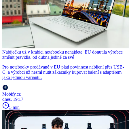
Nabíječku už v krabici notebooku nenajdete. EU donutila výrobce
změnit pravidla, od dubna jedině za své
Pro notebooky prodávané v EU platí povinnost nabíjení přes USB-
C, a výrobci už nesmí nutit zákazníky kupovat balení s adaptérem
jako jedinou variantu.
Mobify.cz
dnes, 19:17
5 min