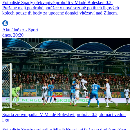
Fotbalisté Sparty překvapivě prohráli v Mladé Boleslavi 0:2.
Pražané mají po druhé porážce v nové sezoně po třech ligových
kolech pouze tři body za upocené domácí vítězství nad Zlínem.
Aktuálně.cz - Sport
dnes, 20:20
Sparta znovu padla. V Mladé Boleslavi prohrála 0:2, domácí vedou
ligu
Fotbalisté Sparty prohráli v Mladé Boleslavi 0:2 a po druhé porážce