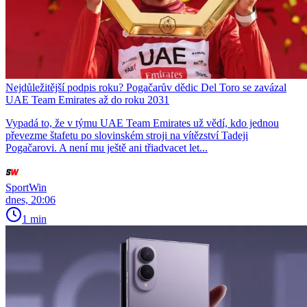
Nejdůležitější podpis roku? Pogačarův dědic Del Toro se zavázal
UAE Team Emirates až do roku 2031
Vypadá to, že v týmu UAE Team Emirates už vědí, kdo jednou
převezme štafetu po slovinském stroji na vítězství Tadeji
Pogačarovi. A není mu ještě ani třiadvacet let...
SportWin
dnes, 20:06
1 min