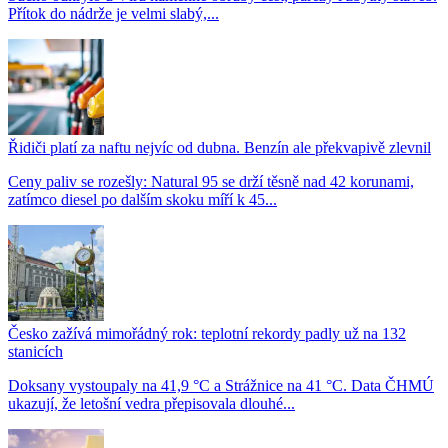
Přítok do nádrže je velmi slabý,...
Řidiči platí za naftu nejvíc od dubna. Benzín ale překvapivě zlevnil
Ceny paliv se rozešly: Natural 95 se drží těsně nad 42 korunami,
zatímco diesel po dalším skoku míří k 45...
Česko zažívá mimořádný rok: teplotní rekordy padly už na 132
stanicích
Doksany vystoupaly na 41,9 °C a Strážnice na 41 °C. Data ČHMÚ
ukazují, že letošní vedra přepisovala dlouhé...