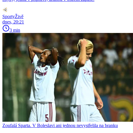
SportyŽivě
dnes, 20:21
3 min
Zoufalá Sparta. V Boleslavi ani jednou nevystřelila na branku