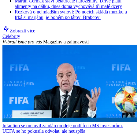
Martin Čermák slaví pětatřicáté narozeniny. Dříve platil
alimenty na dálku, dnes doma vychovává tři malé dcery
Rezková o nejmladším synovi: Po nocích skládá muziku a
frká si marjánu, je bohém po tátovi Brabcovi
Zobrazit více
Celebrity
Vybrali jsme pro vás
Magazíny a zajímavosti
Infantino se omluvil za plán prodeje podílů na MS investorům.
UEFA se ho pokusila odvolat, ale neuspěla