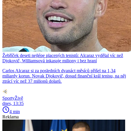
Žebříček deseti nejlépe placených tenistů: Alcaraz vydělal víc než
Djokovič, Williamsová inkasuje miliony i bez hraní
Carlos Alcaraz si za posledních dvanáct měsíců přišel na 1,34
miliardy korun. Novak Djokovič, dosud finanční král tenisu, na něj
ztrácí víc než 37 milionů dolarů.
SportyŽivě
dnes, 13:35
4 min
Reklama