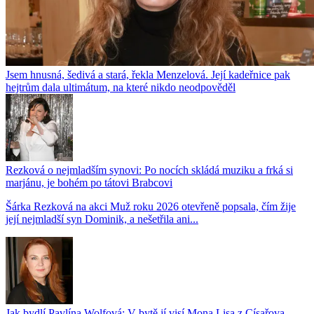
Jsem hnusná, šedivá a stará, řekla Menzelová. Její kadeřnice pak
hejtrům dala ultimátum, na které nikdo neodpověděl
Rezková o nejmladším synovi: Po nocích skládá muziku a frká si
marjánu, je bohém po tátovi Brabcovi
Šárka Rezková na akci Muž roku 2026 otevřeně popsala, čím žije
její nejmladší syn Dominik, a nešetřila ani...
Jak bydlí Pavlína Wolfová: V bytě jí visí Mona Lisa z Císařova