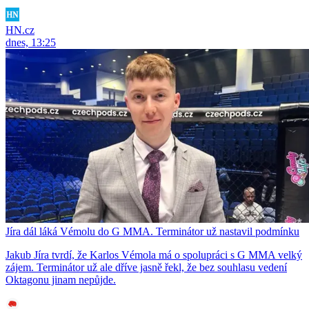
HN.cz
dnes, 13:25
Jíra dál láká Vémolu do G MMA. Terminátor už nastavil podmínku
Jakub Jíra tvrdí, že Karlos Vémola má o spolupráci s G MMA velký
zájem. Terminátor už ale dříve jasně řekl, že bez souhlasu vedení
Oktagonu jinam nepůjde.