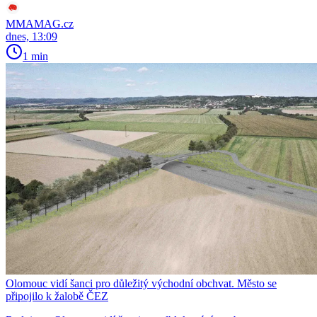
MMAMAG.cz
dnes, 13:09
1 min
Olomouc vidí šanci pro důležitý východní obchvat. Město se
připojilo k žalobě ČEZ