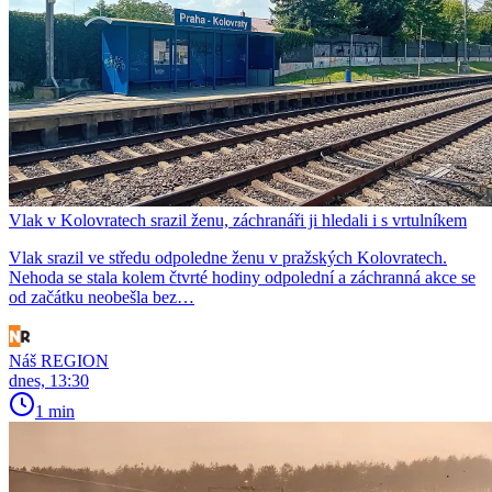
Vlak v Kolovratech srazil ženu, záchranáři ji hledali i s vrtulníkem
Vlak srazil ve středu odpoledne ženu v pražských Kolovratech.
Nehoda se stala kolem čtvrté hodiny odpolední a záchranná akce se
od začátku neobešla bez…
Náš REGION
dnes, 13:30
1 min