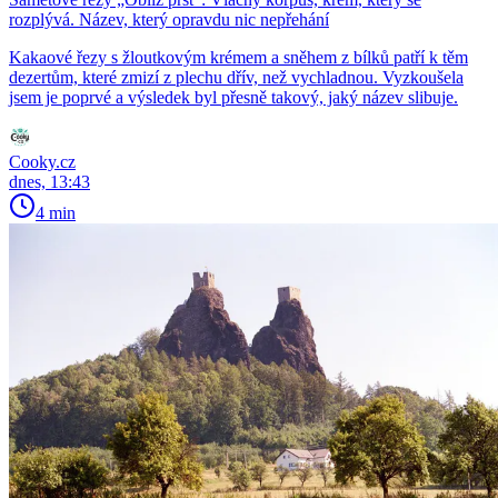
rozplývá. Název, který opravdu nic nepřehání
Kakaové řezy s žloutkovým krémem a sněhem z bílků patří k těm
dezertům, které zmizí z plechu dřív, než vychladnou. Vyzkoušela
jsem je poprvé a výsledek byl přesně takový, jaký název slibuje.
Cooky.cz
dnes, 13:43
4 min