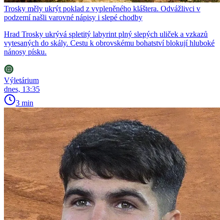
Trosky měly ukrýt poklad z vypleněného kláštera. Odvážlivci v
podzemí našli varovné nápisy i slepé chodby
Hrad Trosky ukrývá spletitý labyrint plný slepých uliček a vzkazů
vytesaných do skály. Cestu k obrovskému bohatství blokují hluboké
nánosy písku.
Výletárium
dnes, 13:35
3 min