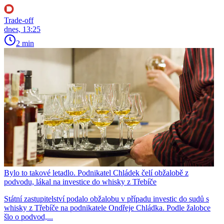
Trade-off
dnes, 13:25
2 min
Bylo to takové letadlo. Podnikatel Chládek čelí obžalobě z
podvodu, lákal na investice do whisky z Třebíče
Státní zastupitelství podalo obžalobu v případu investic do sudů s
whisky z Třebíče na podnikatele Ondřeje Chládka. Podle žalobce
šlo o podvod,...