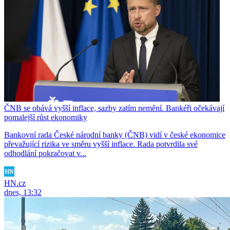
ČNB se obává vyšší inflace, sazby zatím nemění. Bankéři očekávají
pomalejší růst ekonomiky
Bankovní rada České národní banky (ČNB) vidí v české ekonomice
převažující rizika ve směru vyšší inflace. Rada potvrdila své
odhodlání pokračovat v...
HN.cz
dnes, 13:32