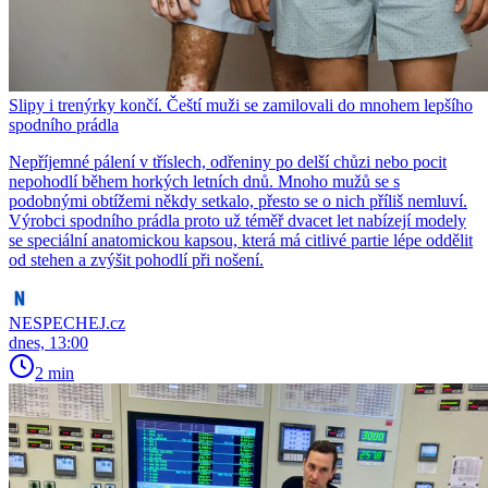
Slipy i trenýrky končí. Čeští muži se zamilovali do mnohem lepšího
spodního prádla
Nepříjemné pálení v tříslech, odřeniny po delší chůzi nebo pocit
nepohodlí během horkých letních dnů. Mnoho mužů se s
podobnými obtížemi někdy setkalo, přesto se o nich příliš nemluví.
Výrobci spodního prádla proto už téměř dvacet let nabízejí modely
se speciální anatomickou kapsou, která má citlivé partie lépe oddělit
od stehen a zvýšit pohodlí při nošení.
NESPECHEJ.cz
dnes, 13:00
2 min