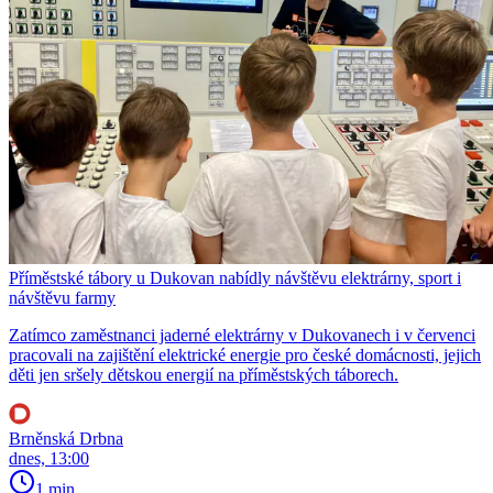
Příměstské tábory u Dukovan nabídly návštěvu elektrárny, sport i
návštěvu farmy
Zatímco zaměstnanci jaderné elektrárny v Dukovanech i v červenci
pracovali na zajištění elektrické energie pro české domácnosti, jejich
děti jen sršely dětskou energií na příměstských táborech.
Brněnská Drbna
dnes, 13:00
1 min