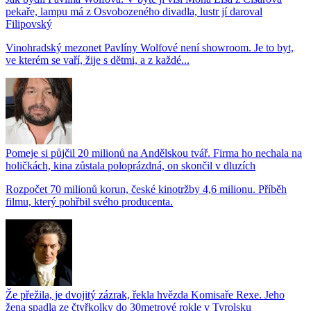
pekaře, lampu má z Osvobozeného divadla, lustr jí daroval
Filipovský
Vinohradský mezonet Pavlíny Wolfové není showroom. Je to byt,
ve kterém se vaří, žije s dětmi, a z každé...
Pomeje si půjčil 20 milionů na Andělskou tvář. Firma ho nechala na
holičkách, kina zůstala poloprázdná, on skončil v dluzích
Rozpočet 70 milionů korun, české kinotržby 4,6 milionu. Příběh
filmu, který pohřbil svého producenta.
Že přežila, je dvojitý zázrak, řekla hvězda Komisaře Rexe. Jeho
žena spadla ze čtyřkolky do 30metrové rokle v Tyrolsku