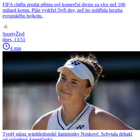
FIFA chtěla prodat pětinu své komerční divize za více než 100
miliard korun. Plán vydržel čtyři dny, než ho pohřbila hrozba
evropského bojkotu.
SportyŽivě
dnes, 13:51
4 min
Tvrdý náraz wimbledonské šampionky Noskové. Schytala debakl
od průměrné Američanky