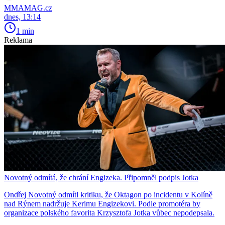
MMAMAG.cz
dnes, 13:14
1 min
Reklama
Novotný odmítá, že chrání Engizeka. Připomněl podpis Jotka
Ondřej Novotný odmítl kritiku, že Oktagon po incidentu v Kolíně
nad Rýnem nadržuje Kerimu Engizekovi. Podle promotéra by
organizace polského favorita Krzysztofa Jotka vůbec nepodepsala.