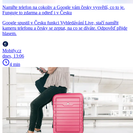
Namiřte telefon na cokoliv a Google vám česky vysvětlí, co to je.
Funguje to zdarma a odteď i v Česku
Google spustil v Česku funkci Vyhledávání Live, stačí namířit
kameru telefonu a česky se zeptat, na co se díváte. Odpověď přijde
hlasem.
Mobify.cz
dnes, 13:06
4 min