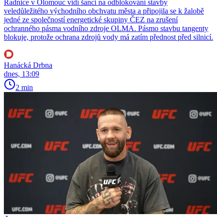
Radnice v Olomouc vidí šanci na odblokování stavby
veledůležitého východního obchvatu města a připojila se k žalobě
jedné ze společností energetické skupiny ČEZ na zrušení
ochranného pásma vodního zdroje OLMA. Pásmo stavbu tangenty
blokuje, protože ochrana zdrojů vody má zatím přednost před silnicí.
Hanácká Drbna
dnes, 13:09
2 min