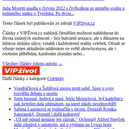
Julia Moretti spadla v červnu 2022 s čtyřkolkou ze strmého svahu u
rodinného statku v Tyrolsku. Po dvou...
Tento článek byl publikován ze zdrojů
VIPživot.cz
Články z VIPŽivot.cz nabízejí čtenářům možnost nahlédnout do
života známých osobností – bez bulvární senzace, ale s důrazem na
lidskou stránku slávy, vztahů i každodenní reality celebrit. Obsah se
věnuje nejen aktuálním událostem ve světě showbyznysu, ale i
osobním příběhům, kariérním zlomům nebo...
Všechny články tohoto autora →
Další články z kategorie
Celebrity
Vondráčková a Šafářová znovu proti sobě. Spor o syny
rozvířila debata o sportu
Jsem hnusná, šedivá a stará, řekla Menzelová. Její kadeřnice
pak hejtrům dala ultimátum, na které nikdo neodpověděl
Sabina Laurinová se rozloučila s otcem. Dorazili Kostka,
Satoranský, Donutil i další kolegové
„Už mě odsud dostane jen zázrak.“ Ochrnutý Alfred Strejček
stále zůstává v sanatoriu, sní o výstupu na Lysou horu