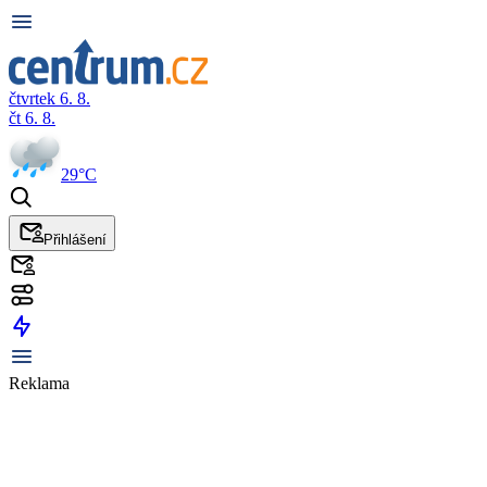
čtvrtek 6. 8.
čt 6. 8.
29°C
Přihlášení
Reklama