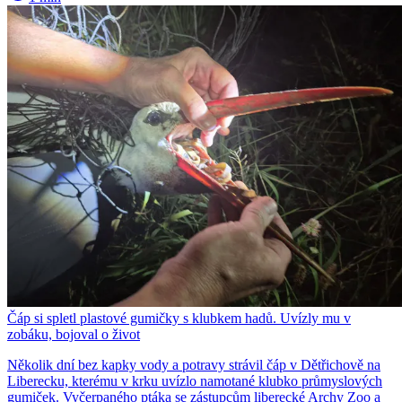
Čáp si spletl plastové gumičky s klubkem hadů. Uvízly mu v
zobáku, bojoval o život
Několik dní bez kapky vody a potravy strávil čáp v Dětřichově na
Liberecku, kterému v krku uvízlo namotané klubko průmyslových
gumiček. Vyčerpaného ptáka se zástupcům liberecké Archy Zoo a