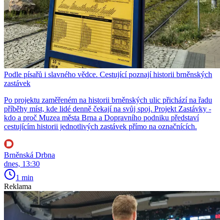
Podle písařů i slavného vědce. Cestující poznají historii brněnských
zastávek
Po projektu zaměřeném na historii brněnských ulic přichází na řadu
příběhy míst, kde lidé denně čekají na svůj spoj. Projekt Zastávky -
kdo a proč Muzea města Brna a Dopravního podniku představí
cestujícím historii jednotlivých zastávek přímo na označnících.
Brněnská Drbna
dnes, 13:30
1 min
Reklama