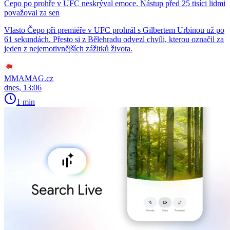
Čepo po prohře v UFC neskrýval emoce. Nástup před 25 tisíci lidmi
považoval za sen
Vlasto Čepo při premiéře v UFC prohrál s Gilbertem Urbinou už po
61 sekundách. Přesto si z Bělehradu odvezl chvíli, kterou označil za
jeden z nejemotivnějších zážitků života.
MMAMAG.cz
dnes, 13:06
1 min