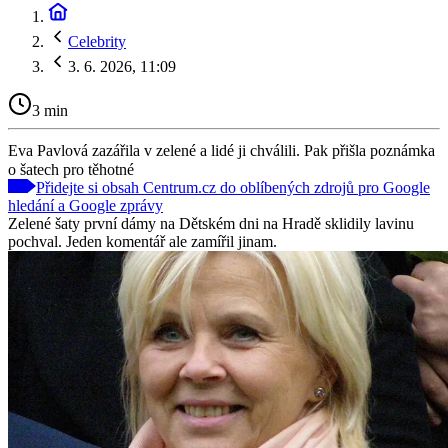
Celebrity
3. 6. 2026, 11:09
3 min
Eva Pavlová zazářila v zelené a lidé ji chválili. Pak přišla poznámka
o šatech pro těhotné
Přidejte si obsah Centrum.cz do oblíbených zdrojů pro Google
hledání a Google zprávy
Zelené šaty první dámy na Dětském dni na Hradě sklidily lavinu
pochval. Jeden komentář ale zamířil jinam.