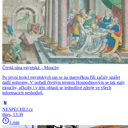
Čtvrtá rána egyptská – Mouchy
Po první trojici egyptských ran se na starověkou říši začaly snášet
další pohromy. V pořadí čtvrtým trestem Hospodinovým se tak staly
mouchy, ačkoliv i v této oblasti se jednotlivé zdroje ve všech
informacích neshodují.
NESPECHEJ.cz
dnes, 13:30
3 min