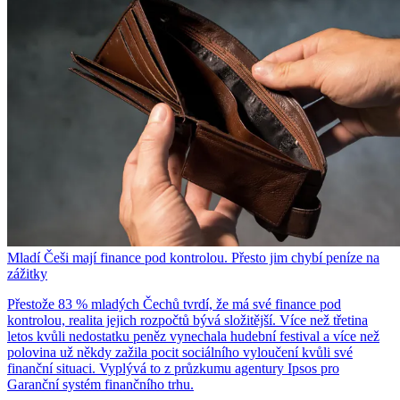
Mladí Češi mají finance pod kontrolou. Přesto jim chybí peníze na
zážitky
Přestože 83 % mladých Čechů tvrdí, že má své finance pod
kontrolou, realita jejich rozpočtů bývá složitější. Více než třetina
letos kvůli nedostatku peněz vynechala hudební festival a více než
polovina už někdy zažila pocit sociálního vyloučení kvůli své
finanční situaci. Vyplývá to z průzkumu agentury Ipsos pro
Garanční systém finančního trhu.