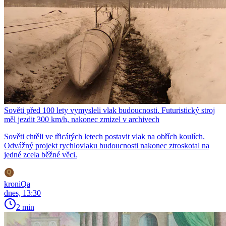
Sověti před 100 lety vymysleli vlak budoucnosti. Futuristický stroj
měl jezdit 300 km/h, nakonec zmizel v archivech
Sověti chtěli ve třicátých letech postavit vlak na obřích koulích.
Odvážný projekt rychlovlaku budoucnosti nakonec ztroskotal na
jedné zcela běžné věci.
kroniQa
dnes, 13:30
2 min