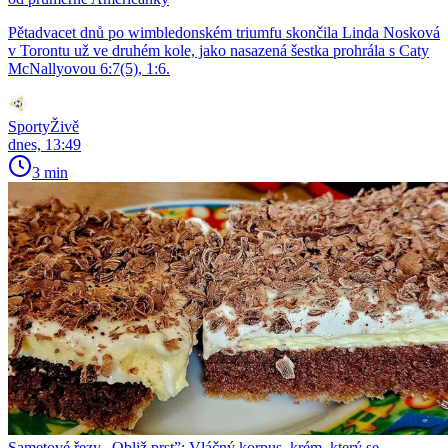
Pětadvacet dnů po wimbledonském triumfu skončila Linda Nosková
v Torontu už ve druhém kole, jako nasazená šestka prohrála s Caty
McNallyovou 6:7(5), 1:6.
SportyŽivě
dnes, 13:49
3 min
Sametové řezy „Obliž prst”: Vláčný korpus, krém, který se