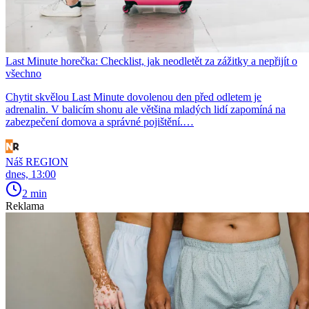
Last Minute horečka: Checklist, jak neodletět za zážitky a nepřijít o
všechno
Chytit skvělou Last Minute dovolenou den před odletem je
adrenalin. V balicím shonu ale většina mladých lidí zapomíná na
zabezpečení domova a správné pojištění.…
Náš REGION
dnes, 13:00
2 min
Reklama