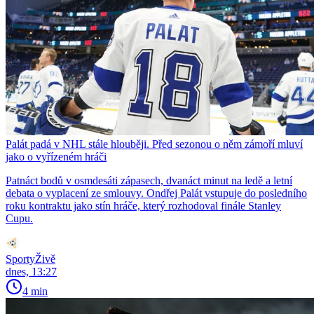
Palát padá v NHL stále hlouběji. Před sezonou o něm zámoří mluví
jako o vyřízeném hráči
Patnáct bodů v osmdesáti zápasech, dvanáct minut na ledě a letní
debata o vyplacení ze smlouvy. Ondřej Palát vstupuje do posledního
roku kontraktu jako stín hráče, který rozhodoval finále Stanley
Cupu.
SportyŽivě
dnes, 13:27
4 min