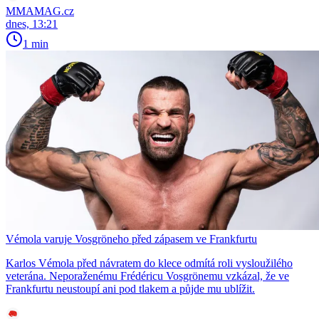
MMAMAG.cz
dnes, 13:21
1 min
Vémola varuje Vosgröneho před zápasem ve Frankfurtu
Karlos Vémola před návratem do klece odmítá roli vysloužilého
veterána. Neporaženému Frédéricu Vosgrönemu vzkázal, že ve
Frankfurtu neustoupí ani pod tlakem a půjde mu ublížit.