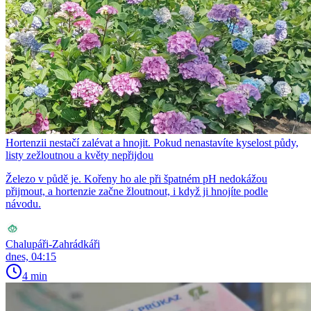
Hortenzii nestačí zalévat a hnojit. Pokud nenastavíte kyselost půdy,
listy zežloutnou a květy nepřijdou
Železo v půdě je. Kořeny ho ale při špatném pH nedokážou
přijmout, a hortenzie začne žloutnout, i když ji hnojíte podle
návodu.
Chalupáři-Zahrádkáři
dnes, 04:15
4 min