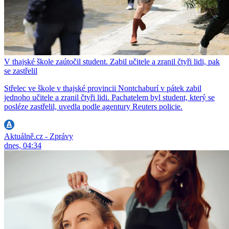
V thajské škole zaútočil student. Zabil učitele a zranil čtyři lidi, pak
se zastřelil
Střelec ve škole v thajské provincii Nontchaburí v pátek zabil
jednoho učitele a zranil čtyři lidi. Pachatelem byl student, který se
posléze zastřelil, uvedla podle agentury Reuters policie.
Aktuálně.cz - Zprávy
dnes, 04:34