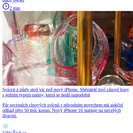
2 min
Svícen z půdy stojí víc než nový iPhone. Sběratelé loví cínové kusy
s jedním typem patiny, která se nedá napodobit
Pár secesních cínových svícnů s původním povrchem má aukční
odhad přes 50 tisíc korun. Nový iPhone 16 startuje na necelých
dvaceti.
VědaŽivě.cz