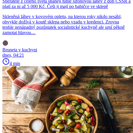
Sběratelé z celého světa shánějí tuhle sifonovou láhev z dob ČSSR a
platí za ni až 5 000 Kč. Češi ji mají po babičce ve sklepě
Skleněná láhev v kovovém opletu, na kterou roky nikdo nesáhl,
obvykle dožívá v koutě sklepa nebo vzadu v kredenci. Zrovna
tenhle nenápadný pozůstatek socialistické kuchyně ale umí pěkně
zamotat hlavou....
Bruneta v kuchyni
dnes, 04:21
4 min