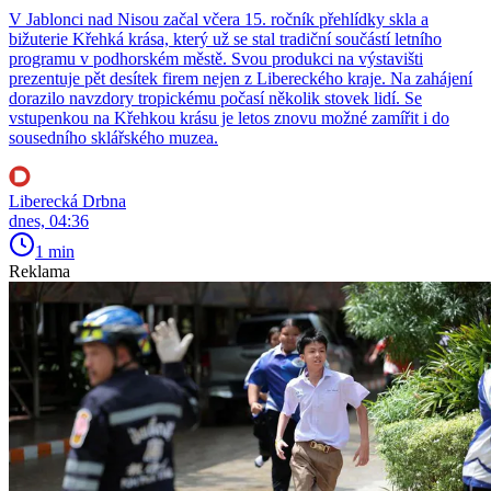
V Jablonci nad Nisou začal včera 15. ročník přehlídky skla a
bižuterie Křehká krása, který už se stal tradiční součástí letního
programu v podhorském městě. Svou produkci na výstavišti
prezentuje pět desítek firem nejen z Libereckého kraje. Na zahájení
dorazilo navzdory tropickému počasí několik stovek lidí. Se
vstupenkou na Křehkou krásu je letos znovu možné zamířit i do
sousedního sklářského muzea.
Liberecká Drbna
dnes, 04:36
1 min
Reklama