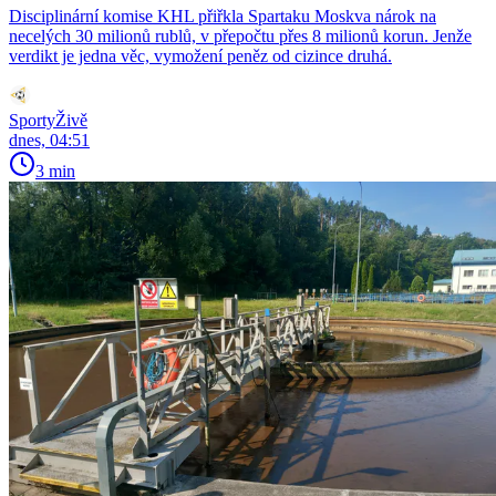
Disciplinární komise KHL přiřkla Spartaku Moskva nárok na
necelých 30 milionů rublů, v přepočtu přes 8 milionů korun. Jenže
verdikt je jedna věc, vymožení peněz od cizince druhá.
SportyŽivě
dnes, 04:51
3 min