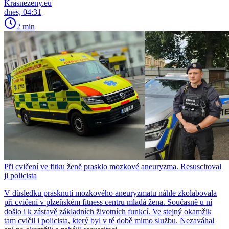
Krasnezeny.eu
dnes, 04:31
2 min
Při cvičení ve fitku ženě prasklo mozkové aneuryzma. Resuscitoval
ji policista
V důsledku prasknutí mozkového aneuryzmatu náhle zkolabovala
při cvičení v plzeňském fitness centru mladá žena. Současně u ní
došlo i k zástavě základních životních funkcí. Ve stejný okamžik
tam cvičil i policista, který byl v té době mimo službu. Nezaváhal