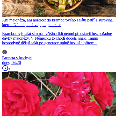
Ani majonéza, ani hořčice: do bramborového salátu patří 1 surovina,
kterou Němci používají po generace
Bramborový salát si u nás většina lidí neumí představit bez pořádné
dávky majonézy. V Německu to chodí docela jinak. Tamní
hospodyně dělají salát po generace úplně bez ní a přitom...
Bruneta v kuchyni
dnes, 04:20
3 min