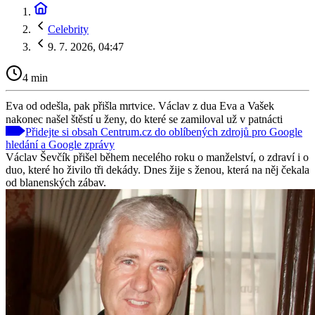
Celebrity
9. 7. 2026, 04:47
4 min
Eva od odešla, pak přišla mrtvice. Václav z dua Eva a Vašek
nakonec našel štěstí u ženy, do které se zamiloval už v patnácti
Přidejte si obsah Centrum.cz do oblíbených zdrojů pro Google
hledání a Google zprávy
Václav Ševčík přišel během necelého roku o manželství, o zdraví i o
duo, které ho živilo tři dekády. Dnes žije s ženou, která na něj čekala
od blanenských zábav.