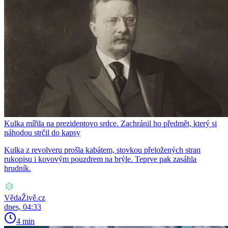
Kulka mířila na prezidentovo srdce. Zachránil ho předmět, který si
náhodou strčil do kapsy
Kulka z revolveru prošla kabátem, stovkou přeložených stran
rukopisu i kovovým pouzdrem na brýle. Teprve pak zasáhla
hrudník.
VědaŽivě.cz
dnes, 04:33
4 min