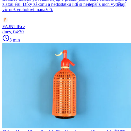
zlatou éru. Díky zákonu a nedostatku lidí si nejlepší z nich vydělají
víc než vrcholoví manažeři.
FAJNTIP.cz
dnes, 04:30
3 min