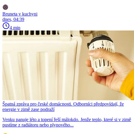
Bruneta v kuchyni
dnes, 04:39
4 min
Špatná zpráva pro české domácnosti. Odborníci předpovídají, že
energie v zimě zase podraží
Venku panuje léto a topení řeší málokdo. Jenže teplo, které si v zimě
pustíme z radiátoru nebo plynového...