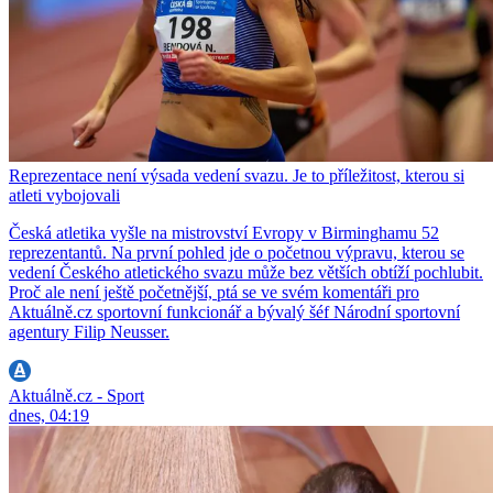
Reprezentace není výsada vedení svazu. Je to příležitost, kterou si
atleti vybojovali
Česká atletika vyšle na mistrovství Evropy v Birminghamu 52
reprezentantů. Na první pohled jde o početnou výpravu, kterou se
vedení Českého atletického svazu může bez větších obtíží pochlubit.
Proč ale není ještě početnější, ptá se ve svém komentáři pro
Aktuálně.cz sportovní funkcionář a bývalý šéf Národní sportovní
agentury Filip Neusser.
Aktuálně.cz - Sport
dnes, 04:19