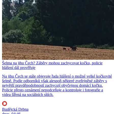
Šelma na jihu Čech? Záběry mohou zachycovat kočku, policie
hlášení dál prověřuje
Na jihu Čech se stále objevuje řada hlášení o možné velké kočkovité
šelmě. Podle odborníků však alespoň některé zveřejněné záběry s
největší pravděpodobností zachycují obyčejnou domácí kočku.
Policie přesto oznámení nepodceňuje a kontroluje i fotografie a
videa šířená na sociálních sítích.
Budějcká Drbna
dnes, 04:46