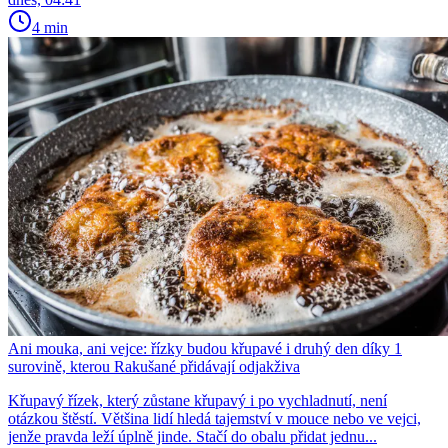
4 min
Ani mouka, ani vejce: řízky budou křupavé i druhý den díky 1
surovině, kterou Rakušané přidávají odjakživa
Křupavý řízek, který zůstane křupavý i po vychladnutí, není
otázkou štěstí. Většina lidí hledá tajemství v mouce nebo ve vejci,
jenže pravda leží úplně jinde. Stačí do obalu přidat jednu...