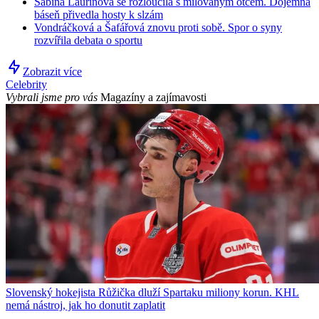
Sabina Laurinová se rozloučila s milovaným otcem. Dojemná
báseň přivedla hosty k slzám
Vondráčková a Šafářová znovu proti sobě. Spor o syny
rozvířila debata o sportu
Zobrazit více
Celebrity
Vybrali jsme pro vás
Magazíny a zajímavosti
Slovenský hokejista Růžička dluží Spartaku miliony korun. KHL
nemá nástroj, jak ho donutit zaplatit