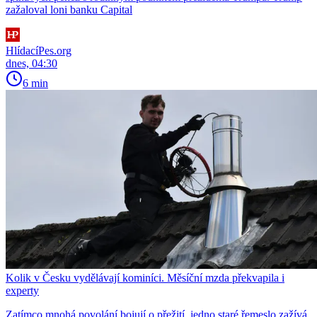
zažaloval loni banku Capital
HlídacíPes.org
dnes, 04:30
6 min
Kolik v Česku vydělávají kominíci. Měsíční mzda překvapila i
experty
Zatímco mnohá povolání bojují o přežití, jedno staré řemeslo zažívá