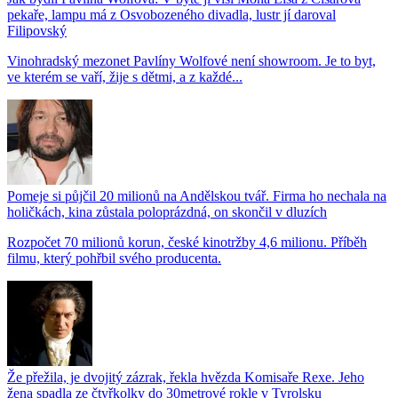
pekaře, lampu má z Osvobozeného divadla, lustr jí daroval
Filipovský
Vinohradský mezonet Pavlíny Wolfové není showroom. Je to byt,
ve kterém se vaří, žije s dětmi, a z každé...
Pomeje si půjčil 20 milionů na Andělskou tvář. Firma ho nechala na
holičkách, kina zůstala poloprázdná, on skončil v dluzích
Rozpočet 70 milionů korun, české kinotržby 4,6 milionu. Příběh
filmu, který pohřbil svého producenta.
Že přežila, je dvojitý zázrak, řekla hvězda Komisaře Rexe. Jeho
žena spadla ze čtyřkolky do 30metrové rokle v Tyrolsku