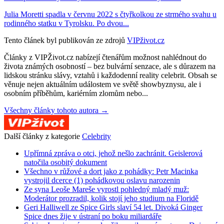
Julia Moretti spadla v červnu 2022 s čtyřkolkou ze strmého svahu u
rodinného statku v Tyrolsku. Po dvou...
Tento článek byl publikován ze zdrojů
VIPživot.cz
Články z VIPŽivot.cz nabízejí čtenářům možnost nahlédnout do
života známých osobností – bez bulvární senzace, ale s důrazem na
lidskou stránku slávy, vztahů i každodenní reality celebrit. Obsah se
věnuje nejen aktuálním událostem ve světě showbyznysu, ale i
osobním příběhům, kariérním zlomům nebo...
Všechny články tohoto autora →
Další články z kategorie
Celebrity
Upřímná zpráva o otci, jehož nešlo zachránit. Geislerová
natočila osobitý dokument
Všechno v růžové a dort jako z pohádky: Petr Macinka
vystrojil dcerce (1) pohádkovou oslavu narozenin
Ze syna Leoše Mareše vyrostl pohledný mladý muž:
Moderátor prozradil, kolik stojí jeho studium na Floridě
Geri Halliwell ze Spice Girls slaví 54 let. Divoká Ginger
Spice dnes žije v ústraní po boku miliardáře