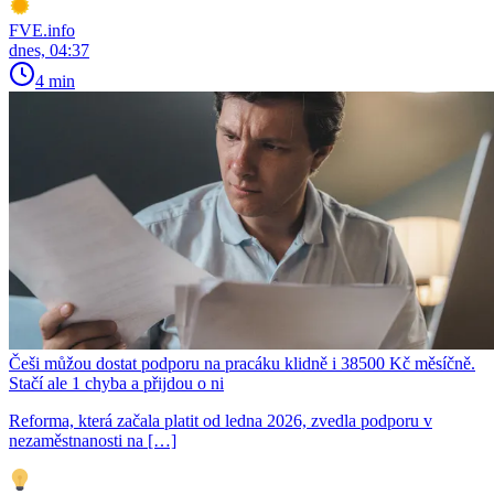
FVE.info
dnes, 04:37
4 min
Češi můžou dostat podporu na pracáku klidně i 38500 Kč měsíčně.
Stačí ale 1 chyba a přijdou o ni
Reforma, která začala platit od ledna 2026, zvedla podporu v
nezaměstnanosti na […]