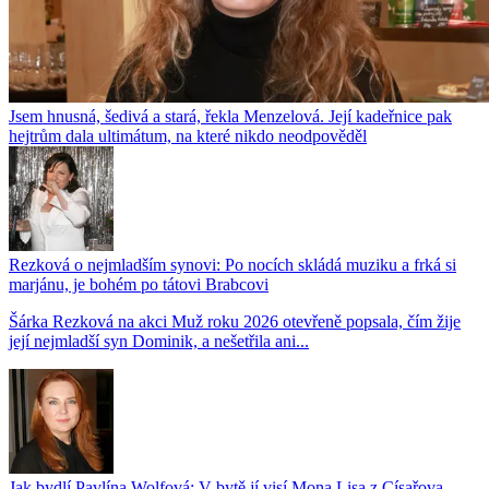
Jsem hnusná, šedivá a stará, řekla Menzelová. Její kadeřnice pak
hejtrům dala ultimátum, na které nikdo neodpověděl
Rezková o nejmladším synovi: Po nocích skládá muziku a frká si
marjánu, je bohém po tátovi Brabcovi
Šárka Rezková na akci Muž roku 2026 otevřeně popsala, čím žije
její nejmladší syn Dominik, a nešetřila ani...
Jak bydlí Pavlína Wolfová: V bytě jí visí Mona Lisa z Císařova