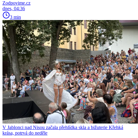
Zodpovime.cz
dnes, 04:36
3 min
V Jablonci nad Nisou začala přehlídka skla a bižuterie Křehká
krása, potrvá do neděle