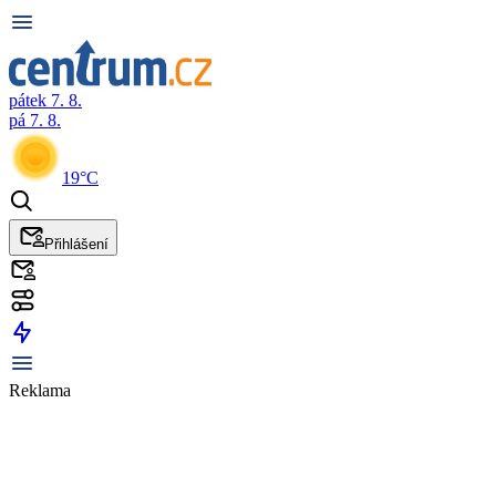
pátek 7. 8.
pá 7. 8.
19°C
Přihlášení
Reklama