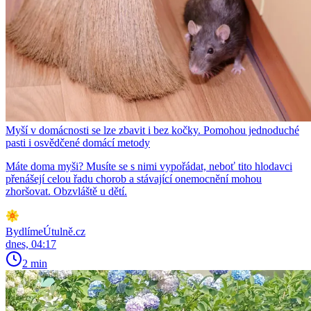
Myší v domácnosti se lze zbavit i bez kočky. Pomohou jednoduché
pasti i osvědčené domácí metody
Máte doma myši? Musíte se s nimi vypořádat, neboť tito hlodavci
přenášejí celou řadu chorob a stávající onemocnění mohou
zhoršovat. Obzvláště u dětí.
BydlímeÚtulně.cz
dnes, 04:17
2 min