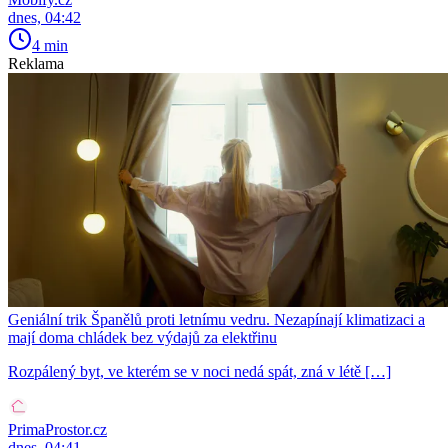
dnes, 04:42
4 min
Reklama
Geniální trik Španělů proti letnímu vedru. Nezapínají klimatizaci a
mají doma chládek bez výdajů za elektřinu
Rozpálený byt, ve kterém se v noci nedá spát, zná v létě […]
PrimaProstor.cz
dnes, 04:41