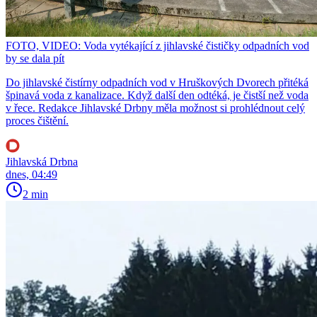
FOTO, VIDEO: Voda vytékající z jihlavské čističky odpadních vod
by se dala pít
Do jihlavské čistírny odpadních vod v Hruškových Dvorech přitéká
špinavá voda z kanalizace. Když další den odtéká, je čistší než voda
v řece. Redakce Jihlavské Drbny měla možnost si prohlédnout celý
proces čištění.
Jihlavská Drbna
dnes, 04:49
2 min