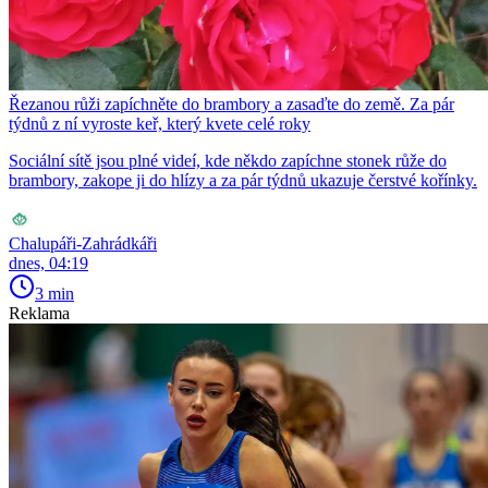
Řezanou růži zapíchněte do brambory a zasaďte do země. Za pár
týdnů z ní vyroste keř, který kvete celé roky
Sociální sítě jsou plné videí, kde někdo zapíchne stonek růže do
brambory, zakope ji do hlízy a za pár týdnů ukazuje čerstvé kořínky.
Chalupáři-Zahrádkáři
dnes, 04:19
3 min
Reklama