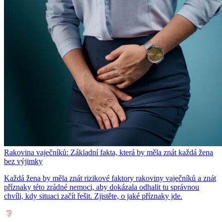
Rakovina vaječníků: Základní fakta, která by měla znát každá žena
bez výjimky
Každá žena by měla znát rizikové faktory rakoviny vaječníků a znát
příznaky této zrádné nemoci, aby dokázala odhalit tu správnou
chvíli, kdy situaci začít řešit. Zjistěte, o jaké příznaky jde.