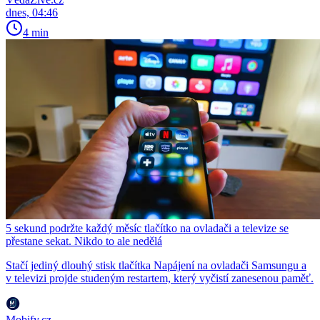
dnes, 04:46
4 min
5 sekund podržte každý měsíc tlačítko na ovladači a televize se
přestane sekat. Nikdo to ale nedělá
Stačí jediný dlouhý stisk tlačítka Napájení na ovladači Samsungu a
v televizi projde studeným restartem, který vyčistí zanesenou paměť.
Mobify.cz