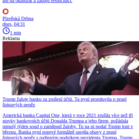
ani na okamžik a zahájil resuscitaci.
Plzeňská Drbna
dnes, 04:31
1 min
Reklama
Trump žaluje banku za zrušení účtů. Ta nyní promluvila o praní
špinavých peněz
Americká banka Capital One, která v roce 2021 zrušila více než tři
stovky bankovních účtů Donalda Trumpa a jeho firem, požádala
minulý týden soud o zamítnutí žaloby. Tu na ni podal Trump loni v
březnu. Banka nyní poprvé formálně spojila obavy z praní
špinavých peněz s rodinným podnikem prezidenta Trumpa. Trump