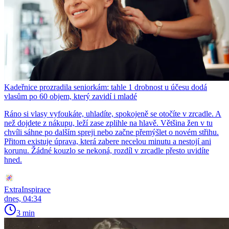
Kadeřnice prozradila seniorkám: tahle 1 drobnost u účesu dodá
vlasům po 60 objem, který zavidí i mladé
Ráno si vlasy vyfoukáte, uhladíte, spokojeně se otočíte v zrcadle. A
než dojdete z nákupu, leží zase zplihle na hlavě. Většina žen v tu
chvíli sáhne po dalším spreji nebo začne přemýšlet o novém střihu.
Přitom existuje úprava, která zabere necelou minutu a nestojí ani
korunu. Žádné kouzlo se nekoná, rozdíl v zrcadle přesto uvidíte
hned.
ExtraInspirace
dnes, 04:34
3 min