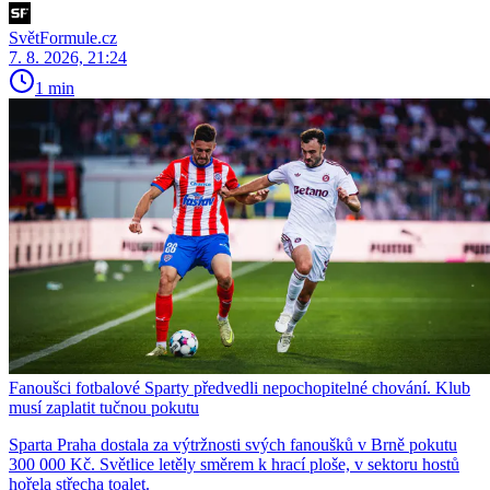
SvětFormule.cz
7. 8. 2026, 21:24
1 min
Fanoušci fotbalové Sparty předvedli nepochopitelné chování. Klub
musí zaplatit tučnou pokutu
Sparta Praha dostala za výtržnosti svých fanoušků v Brně pokutu
300 000 Kč. Světlice letěly směrem k hrací ploše, v sektoru hostů
hořela střecha toalet.