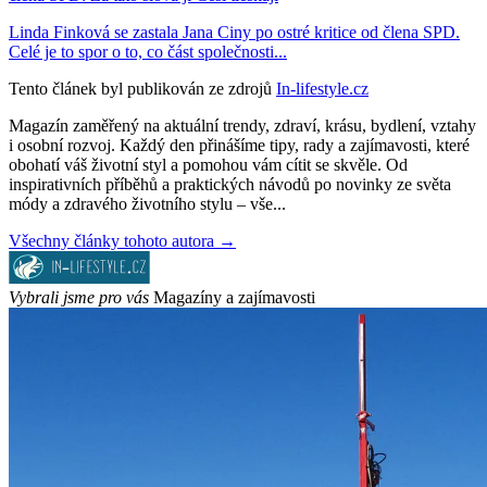
Linda Finková se zastala Jana Ciny po ostré kritice od člena SPD.
Celé je to spor o to, co část společnosti...
Tento článek byl publikován ze zdrojů
In-lifestyle.cz
Magazín zaměřený na aktuální trendy, zdraví, krásu, bydlení, vztahy
i osobní rozvoj. Každý den přinášíme tipy, rady a zajímavosti, které
obohatí váš životní styl a pomohou vám cítit se skvěle. Od
inspirativních příběhů a praktických návodů po novinky ze světa
módy a zdravého životního stylu – vše...
Všechny články tohoto autora →
Vybrali jsme pro vás
Magazíny a zajímavosti