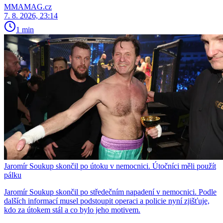
MMAMAG.cz
7. 8. 2026, 23:14
1 min
Jaromír Soukup skončil po útoku v nemocnici. Útočníci měli použít
pálku
Jaromír Soukup skončil po středečním napadení v nemocnici. Podle
dalších informací musel podstoupit operaci a policie nyní zjišťuje,
kdo za útokem stál a co bylo jeho motivem.