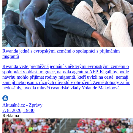
Rwanda jedná s evropskými zeměmi o spolupráci s přijímáním
migrantů
Rwanda vede předběžná jednání s některými evropskými zeměmi o
spolupráci v oblasti migrace, napsala agentura AFP. Kigali by podle
návrhu mohlo přijímat rodiny migrantů, kteří uvízli na cestě, nemají
kam jít nebo jsou z různých důvodů v ohrožení. Země dohody zatím
nedosáhly, uvedla mluvčí rwandské vlády Yolande Makoloová.
Aktuálně.cz - Zprávy
7. 8. 2026, 19:30
Reklama