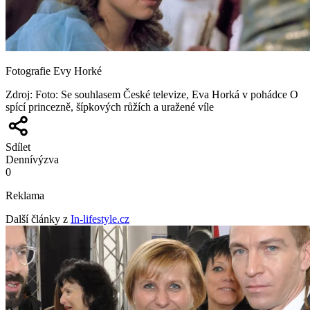
Fotografie Evy Horké
Zdroj
:
Foto: Se souhlasem České televize, Eva Horká v pohádce O
spící princezně, šípkových růžích a uražené víle
Sdílet
Denní
výzva
0
Reklama
Další články z
In-lifestyle.cz