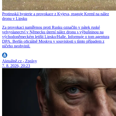
Protiruská hysterie a provokace z Kyjeva, reaguje Kreml na nález
dronu v Lipsku
Za provokaci namířenou proti Rusku označilo v pátek ruské
velvyslanectví v Německu úterní nález dronu s výbušninou na
východoněmeckém letišti Lipsko/Halle. Informuje o tom agentura
DPA. Berlín oficiálně Moskvu v souvislosti s tímto případem z
ničeho neobvinil.
Aktuálně.cz - Zprávy
7. 8. 2026, 20:23