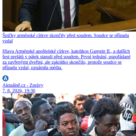
Špičky arménské církve skončily před soudem. Soudce se případu
vzdal
Hlava Arménské apoštolské církve, katolikos Garegin II., a dalších
šest prelátů v pátek stanuli před soudem. První jednání, uspořádané
za zavřenými dveřmi, ale zakrátko skončilo, protože soudce se
případu vzdal, oznámila média.
Aktuálně.cz - Zprávy
7. 8. 2026, 19:30