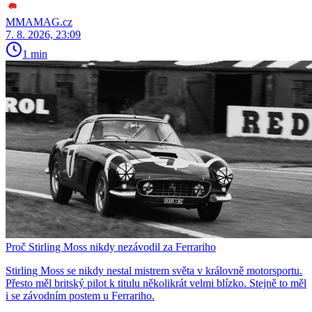
MMAMAG.cz
7. 8. 2026, 23:09
1 min
Proč Stirling Moss nikdy nezávodil za Ferrariho
Stirling Moss se nikdy nestal mistrem světa v královně motorsportu.
Přesto měl britský pilot k titulu několikrát velmi blízko. Stejně to měl
i se závodním postem u Ferrariho.