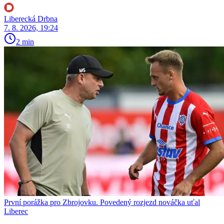
Liberecká Drbna
7. 8. 2026, 19:24
2 min
První porážka pro Zbrojovku. Povedený rozjezd nováčka uťal
Liberec