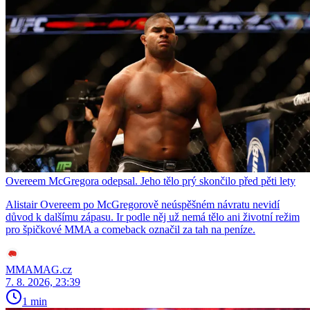
Overeem McGregora odepsal. Jeho tělo prý skončilo před pěti lety
Alistair Overeem po McGregorově neúspěšném návratu nevidí
důvod k dalšímu zápasu. Ir podle něj už nemá tělo ani životní režim
pro špičkové MMA a comeback označil za tah na peníze.
MMAMAG.cz
7. 8. 2026, 23:39
1 min