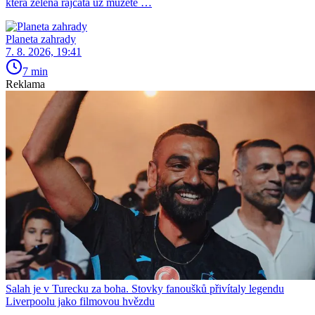
která zelená rajčata už můžete …
Planeta zahrady
7. 8. 2026, 19:41
7 min
Reklama
Salah je v Turecku za boha. Stovky fanoušků přivítaly legendu
Liverpoolu jako filmovou hvězdu