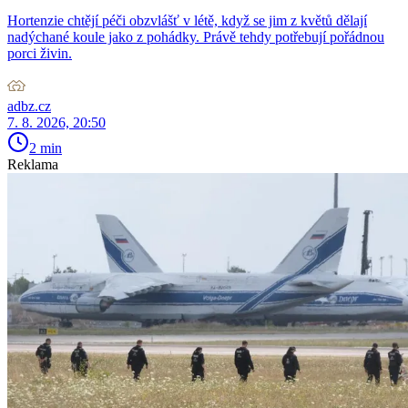
Hortenzie chtějí péči obzvlášť v létě, když se jim z květů dělají
nadýchané koule jako z pohádky. Právě tehdy potřebují pořádnou
porci živin.
adbz.cz
7. 8. 2026, 20:50
2 min
Reklama