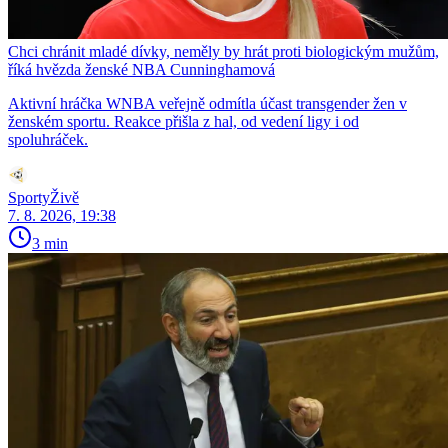
Chci chránit mladé dívky, neměly by hrát proti biologickým mužům,
říká hvězda ženské NBA Cunninghamová
Aktivní hráčka WNBA veřejně odmítla účast transgender žen v
ženském sportu. Reakce přišla z hal, od vedení ligy i od
spoluhráček.
SportyŽivě
7. 8. 2026, 19:38
3 min