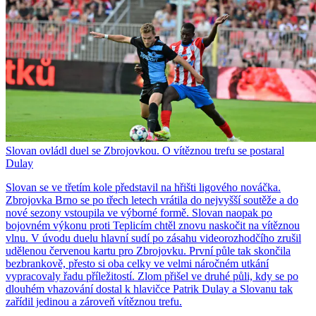
Slovan ovládl duel se Zbrojovkou. O vítěznou trefu se postaral
Dulay
Slovan se ve třetím kole představil na hřišti ligového nováčka.
Zbrojovka Brno se po třech letech vrátila do nejvyšší soutěže a do
nové sezony vstoupila ve výborné formě. Slovan naopak po
bojovném výkonu proti Teplicím chtěl znovu naskočit na vítěznou
vlnu. V úvodu duelu hlavní sudí po zásahu videorozhodčího zrušil
udělenou červenou kartu pro Zbrojovku. První půle tak skončila
bezbrankově, přesto si oba celky ve velmi náročném utkání
vypracovaly řadu příležitostí. Zlom přišel ve druhé půli, kdy se po
dlouhém vhazování dostal k hlavičce Patrik Dulay a Slovanu tak
zařídil jedinou a zároveň vítěznou trefu.