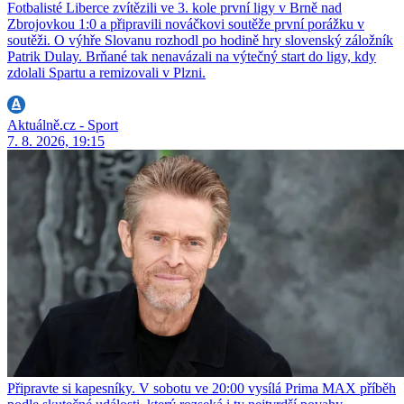
Fotbalisté Liberce zvítězili ve 3. kole první ligy v Brně nad
Zbrojovkou 1:0 a připravili nováčkovi soutěže první porážku v
soutěži. O výhře Slovanu rozhodl po hodině hry slovenský záložník
Patrik Dulay. Brňané tak nenavázali na výtečný start do ligy, kdy
zdolali Spartu a remizovali v Plzni.
Aktuálně.cz - Sport
7. 8. 2026, 19:15
Připravte si kapesníky. V sobotu ve 20:00 vysílá Prima MAX příběh