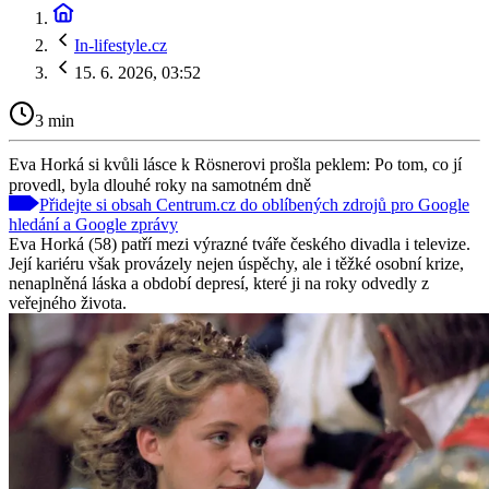
In-lifestyle.cz
15. 6. 2026, 03:52
3 min
Eva Horká si kvůli lásce k Rösnerovi prošla peklem: Po tom, co jí
provedl, byla dlouhé roky na samotném dně
Přidejte si obsah Centrum.cz do oblíbených zdrojů pro Google
hledání a Google zprávy
Eva Horká (58) patří mezi výrazné tváře českého divadla i televize.
Její kariéru však provázely nejen úspěchy, ale i těžké osobní krize,
nenaplněná láska a období depresí, které ji na roky odvedly z
veřejného života.