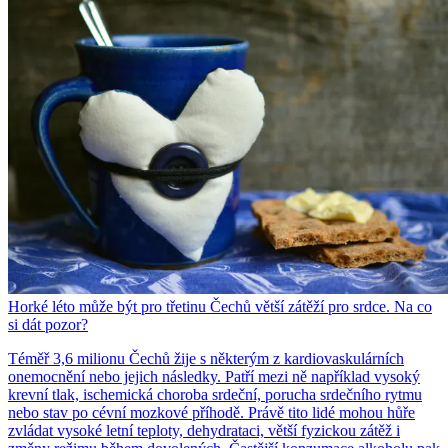
Horké léto může být pro třetinu Čechů větší zátěží pro srdce. Na co
si dát pozor?
Téměř 3,6 milionu Čechů žije s některým z kardiovaskulárních
onemocnění nebo jejich následky. Patří mezi ně například vysoký
krevní tlak, ischemická choroba srdeční, porucha srdečního rytmu
nebo stav po cévní mozkové příhodě. Právě tito lidé mohou hůře
zvládat vysoké letní teploty, dehydrataci, větší fyzickou zátěž i