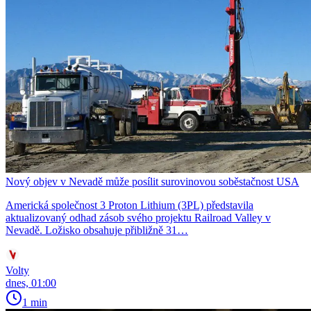
Nový objev v Nevadě může posílit surovinovou soběstačnost USA
Americká společnost 3 Proton Lithium (3PL) představila
aktualizovaný odhad zásob svého projektu Railroad Valley v
Nevadě. Ložisko obsahuje přibližně 31…
Volty
dnes, 01:00
1 min