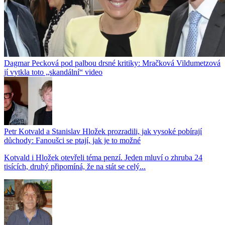
Dagmar Pecková pod palbou drsné kritiky: Mračková Vildumetzová
jí vytkla toto „skandální“ video
Petr Kotvald a Stanislav Hložek prozradili, jak vysoké pobírají
důchody: Fanoušci se ptají, jak je to možné
Kotvald i Hložek otevřeli téma penzí. Jeden mluví o zhruba 24
tisících, druhý připomíná, že na stát se celý...