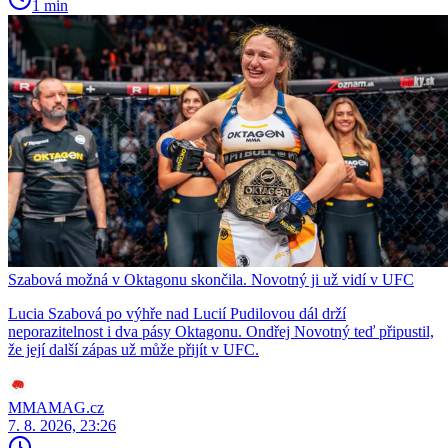
1 min
Szabová možná v Oktagonu skončila. Novotný ji už vidí v UFC
Lucia Szabová po výhře nad Lucií Pudilovou dál drží
neporazitelnost i dva pásy Oktagonu. Ondřej Novotný teď připustil,
že její další zápas už může přijít v UFC.
MMAMAG.cz
7. 8. 2026, 23:26