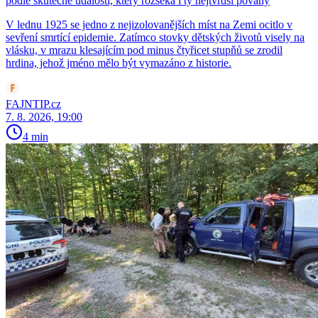
podle skutečné události, který rozseká i ty nejtvrdší povahy
V lednu 1925 se jedno z nejizolovanějších míst na Zemi ocitlo v
sevření smrtící epidemie. Zatímco stovky dětských životů visely na
vlásku, v mrazu klesajícím pod minus čtyřicet stupňů se zrodil
hrdina, jehož jméno mělo být vymazáno z historie.
FAJNTIP.cz
7. 8. 2026, 19:00
4 min