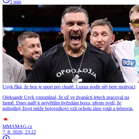
1 min
Usyk říká, že box je sport pro chudé. Luxus podle něj bere motivaci
Oleksandr Usyk vzpomínal, že už ve dvanácti letech pracoval na
farmě. Dnes patří k největším hvězdám boxu, přesto tvrdí, že
pohodlný život může bojovníkovi vzít ochotu ráno vstát a trénovat.
MMAMAG.cz
7. 8. 2026, 23:22