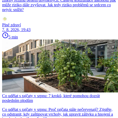
změny režimu během dovolených. Častější konzumace alkoholu pak
může riziko dále zvyšovat. Jak tedy riziko problémů se srdcem co
nejvíc snížit?
Plné zdraví
7. 8. 2026, 19:43
5 min
Co udělat s rajčaty v srpnu: 7 kroků, které pomohou dozrát
posledním plodům
Co udělat s rajčaty v srpnu: Proč rajčata stále nečervenají? Zjistěte,
co odstranit, kdy zaštipovat vrcholy, jak upravit zálivku a hnojení a