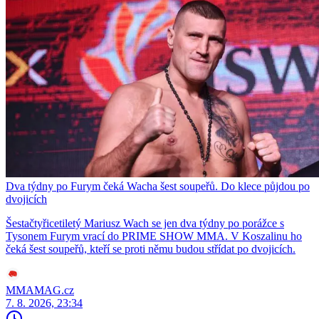
Dva týdny po Furym čeká Wacha šest soupeřů. Do klece půjdou po
dvojicích
Šestačtyřicetiletý Mariusz Wach se jen dva týdny po porážce s
Tysonem Furym vrací do PRIME SHOW MMA. V Koszalinu ho
čeká šest soupeřů, kteří se proti němu budou střídat po dvojicích.
MMAMAG.cz
7. 8. 2026, 23:34