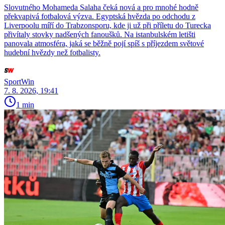
Slovutného Mohameda Salaha čeká nová a pro mnohé hodně
překvapivá fotbalová výzva. Egyptská hvězda po odchodu z
Liverpoolu míří do Trabzonsporu, kde ji už při příletu do Turecka
přivítaly stovky nadšených fanoušků. Na istanbulském letišti
panovala atmosféra, jaká se běžně pojí spíš s příjezdem světové
hudební hvězdy než fotbalisty.
SportWin
7. 8. 2026, 19:41
1 min