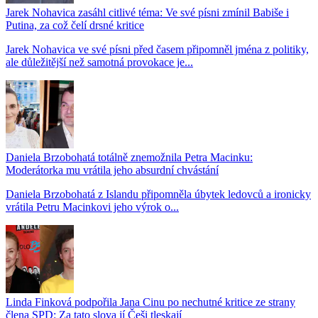
Jarek Nohavica zasáhl citlivé téma: Ve své písni zmínil Babiše i
Putina, za což čelí drsné kritice
Jarek Nohavica ve své písni před časem připomněl jména z politiky,
ale důležitější než samotná provokace je...
Daniela Brzobohatá totálně znemožnila Petra Macinku:
Moderátorka mu vrátila jeho absurdní chvástání
Daniela Brzobohatá z Islandu připomněla úbytek ledovců a ironicky
vrátila Petru Macinkovi jeho výrok o...
Linda Finková podpořila Jana Cinu po nechutné kritice ze strany
člena SPD: Za tato slova jí Češi tleskají