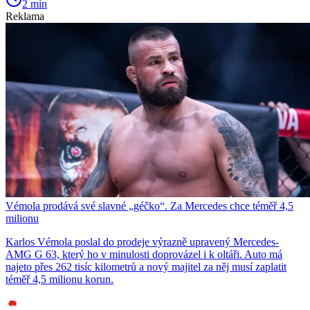
2 min
Reklama
Vémola prodává své slavné „géčko“. Za Mercedes chce téměř 4,5
milionu
Karlos Vémola poslal do prodeje výrazně upravený Mercedes-
AMG G 63, který ho v minulosti doprovázel i k oltáři. Auto má
najeto přes 262 tisíc kilometrů a nový majitel za něj musí zaplatit
téměř 4,5 milionu korun.