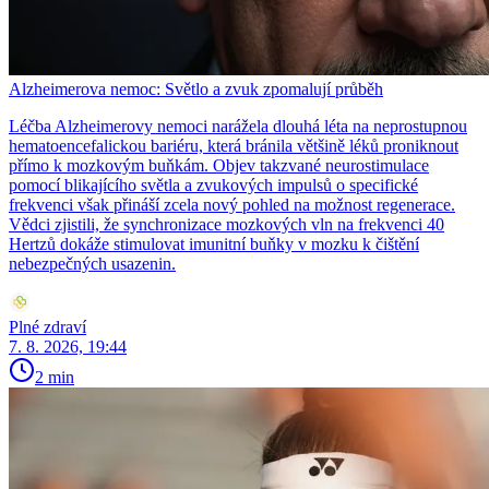
Alzheimerova nemoc: Světlo a zvuk zpomalují průběh
Léčba Alzheimerovy nemoci narážela dlouhá léta na neprostupnou
hematoencefalickou bariéru, která bránila většině léků proniknout
přímo k mozkovým buňkám. Objev takzvané neurostimulace
pomocí blikajícího světla a zvukových impulsů o specifické
frekvenci však přináší zcela nový pohled na možnost regenerace.
Vědci zjistili, že synchronizace mozkových vln na frekvenci 40
Hertzů dokáže stimulovat imunitní buňky v mozku k čištění
nebezpečných usazenin.
Plné zdraví
7. 8. 2026, 19:44
2 min