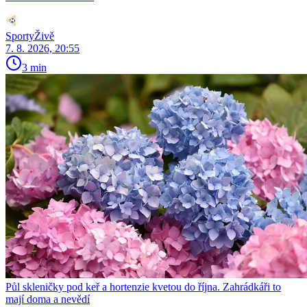
SportyŽivě
7. 8. 2026, 20:55
3 min
Půl skleničky pod keř a hortenzie kvetou do října. Zahrádkáři to
mají doma a nevědí