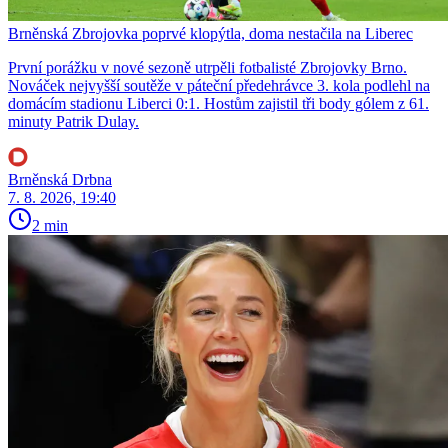
Brněnská Zbrojovka poprvé klopýtla, doma nestačila na Liberec
První porážku v nové sezoně utrpěli fotbalisté Zbrojovky Brno.
Nováček nejvyšší soutěže v páteční předehrávce 3. kola podlehl na
domácím stadionu Liberci 0:1. Hostům zajistil tři body gólem z 61.
minuty Patrik Dulay.
Brněnská Drbna
7. 8. 2026, 19:40
2 min