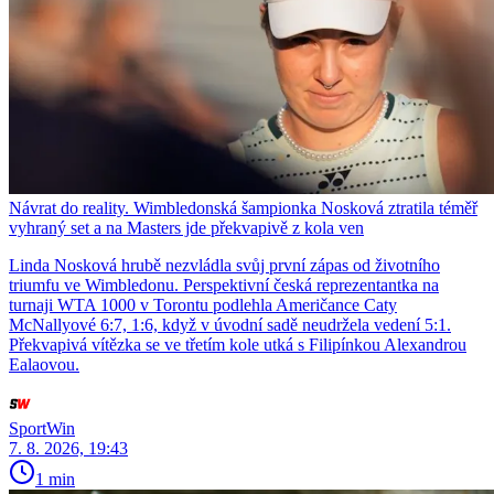
Návrat do reality. Wimbledonská šampionka Nosková ztratila téměř
vyhraný set a na Masters jde překvapivě z kola ven
Linda Nosková hrubě nezvládla svůj první zápas od životního
triumfu ve Wimbledonu. Perspektivní česká reprezentantka na
turnaji WTA 1000 v Torontu podlehla Američance Caty
McNallyové 6:7, 1:6, když v úvodní sadě neudržela vedení 5:1.
Překvapivá vítězka se ve třetím kole utká s Filipínkou Alexandrou
Ealaovou.
SportWin
7. 8. 2026, 19:43
1 min