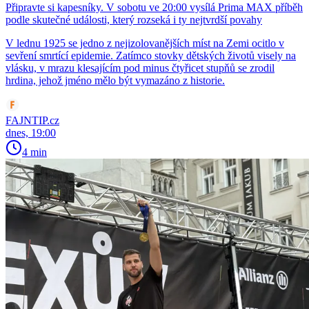
Připravte si kapesníky. V sobotu ve 20:00 vysílá Prima MAX příběh
podle skutečné události, který rozseká i ty nejtvrdší povahy
V lednu 1925 se jedno z nejizolovanějších míst na Zemi ocitlo v
sevření smrtící epidemie. Zatímco stovky dětských životů visely na
vlásku, v mrazu klesajícím pod minus čtyřicet stupňů se zrodil
hrdina, jehož jméno mělo být vymazáno z historie.
FAJNTIP.cz
dnes, 19:00
4 min