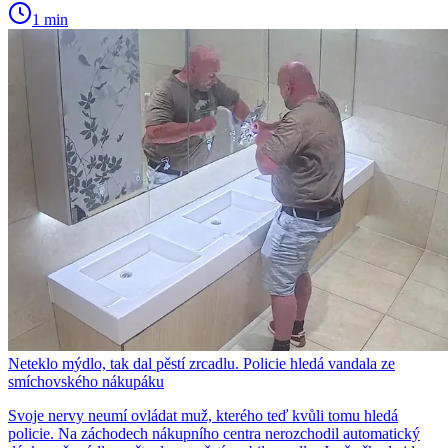
1 min
Neteklo mýdlo, tak dal pěstí zrcadlu. Policie hledá vandala ze
smíchovského nákupáku
Svoje nervy neumí ovládat muž, kterého teď kvůli tomu hledá
policie. Na záchodech nákupního centra nerozchodil automatický