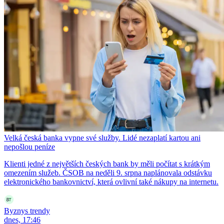
Velká česká banka vypne své služby. Lidé nezaplatí kartou ani
nepošlou peníze
Klienti jedné z největších českých bank by měli počítat s krátkým
omezením služeb. ČSOB na neděli 9. srpna naplánovala odstávku
elektronického bankovnictví, která ovlivní také nákupy na internetu.
Byznys trendy
dnes, 17:46