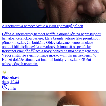
Alzheimerova nemoc: Světlo a zvuk zpomalují průběh
Léčba Alzheimerovy nemoci narážela dlouhá léta na neprostupnou
hematoencefalickou bariéru, která bránila většině léků proniknout
přímo k mozkovým buňkám. Objev takzvané neurostimulace
pomocí blikajícího světla a zvukových impulsů o specifické
frekvenci však přináší zcela nový pohled na možnost regenerace.
Vědci zjistili, že synchronizace mozkových vln na frekvenci 40
Hertzů dokáže stimulovat imunitní buňky v mozku k čištění
nebezpečných usazenin.
Plné zdraví
dnes, 19:44
2 min