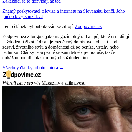
Zákazníci se to dozvídají až teď
Známý poskytovatel televize a internetu na Slovensku končí. Jeho
jméno brzy zmizí […]
Tento článek byl publikován ze zdrojů
Zodpovime.cz
Zodpovime.cz funguje jako magazín plný rad a tipů, které usnadňují
každodenní život. Obsah je rozdělený do různých oblastí – od
zdraví, životního stylu a domácnosti až po peníze, vztahy nebo
techniku. Články jsou psané srozumitelně a jednoduše, takže
dokážou poradit jak s drobnými každodenními...
Všechny články tohoto autora →
Vybrali jsme pro vás
Magazíny a zajímavosti