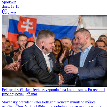
SportWin
dnes, 18:11
2 min
Pellegrini v čínské televizi zavzpomínal na komunismus. Po revoluci
jsme chybovali, přiznal
Slovenský prezident Peter Pellegrini koncem minulého měsíce
navštívil Čínu. V rámci třídenního pobytu v lidové republice mimo