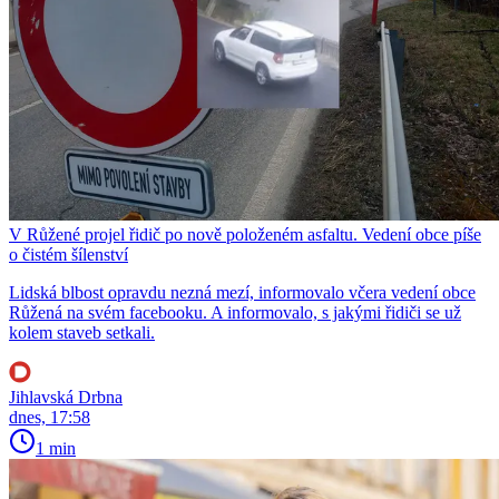
V Růžené projel řidič po nově položeném asfaltu. Vedení obce píše
o čistém šílenství
Lidská blbost opravdu nezná mezí, informovalo včera vedení obce
Růžená na svém facebooku. A informovalo, s jakými řidiči se už
kolem staveb setkali.
Jihlavská Drbna
dnes, 17:58
1 min