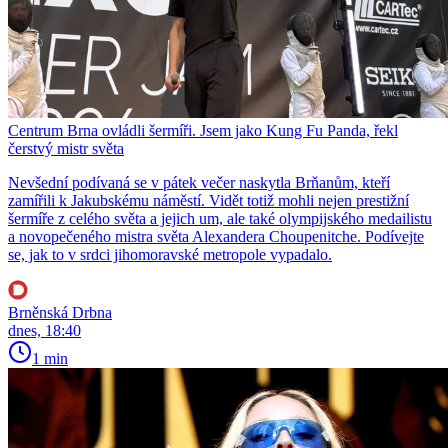
Centrum Brna ovládli šermíři. Jsem jako Kung Fu Panda, řekl
čerstvý mistr světa
Nevšední podívaná se v pátek večer naskytla Brňanům, kteří
zamířili k Jakubskému náměstí. Vidět totiž mohli nejen prestižní
šermíře z celého světa a jejich um, ale také olympijského medailistu
a novopečeného mistra světa Alexandera Choupenitche. Podívejte
se, jak to v srdci jihomoravské metropole vypadalo.
Brněnská Drbna
dnes, 18:40
1 min