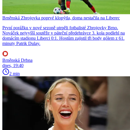
Brněnská Zbrojovka poprvé klopýtla, doma nestačila na Liberec
První porážku v nové sezoně utrpěli fotbalisté Zbrojovky Brno.
Nováček nejvyšší soutěže v páteční předehrávce 3. kola podlehl na
domácím stadionu Liberci 0:1. Hostům zajistil tři body gólem z 61.
minuty Patrik Dulay.
Brněnská Drbna
dnes, 19:40
2 min