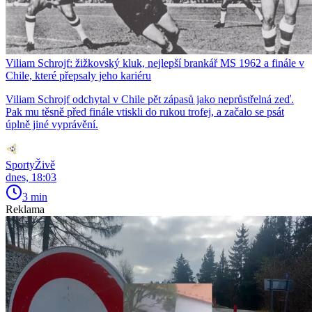
Viliam Schrojf: žižkovský kluk, nejlepší brankář MS 1962 a finále v
Chile, které přepsaly jeho kariéru
Viliam Schrojf odchytal v Chile pět zápasů jako neprůstřelná zeď.
Pak mu těsně před finále vtiskli do rukou trofej, a začalo se psát
úplně jiné vyprávění.
SportyŽivě
dnes, 18:03
3 min
Reklama