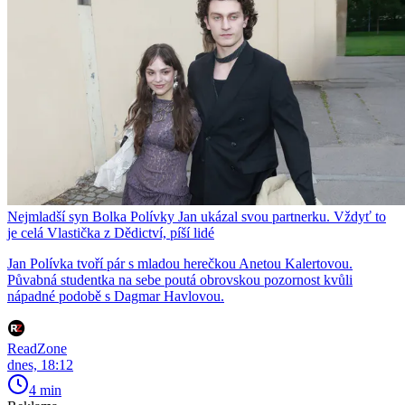
Nejmladší syn Bolka Polívky Jan ukázal svou partnerku. Vždyť to
je celá Vlastička z Dědictví, píší lidé
Jan Polívka tvoří pár s mladou herečkou Anetou Kalertovou.
Půvabná studentka na sebe poutá obrovskou pozornost kvůli
nápadné podobě s Dagmar Havlovou.
ReadZone
dnes, 18:12
4 min