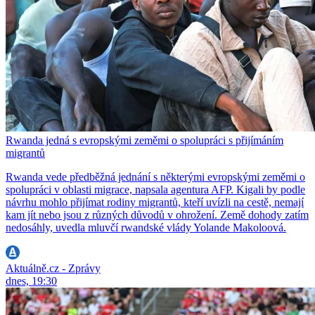
Rwanda jedná s evropskými zeměmi o spolupráci s přijímáním
migrantů
Rwanda vede předběžná jednání s některými evropskými zeměmi o
spolupráci v oblasti migrace, napsala agentura AFP. Kigali by podle
návrhu mohlo přijímat rodiny migrantů, kteří uvízli na cestě, nemají
kam jít nebo jsou z různých důvodů v ohrožení. Země dohody zatím
nedosáhly, uvedla mluvčí rwandské vlády Yolande Makoloová.
Aktuálně.cz - Zprávy
dnes, 19:30