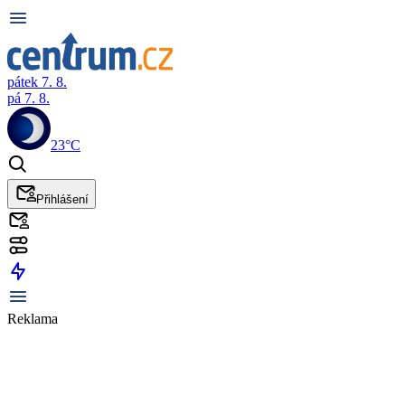
pátek 7. 8.
pá 7. 8.
23°C
Přihlášení
Reklama