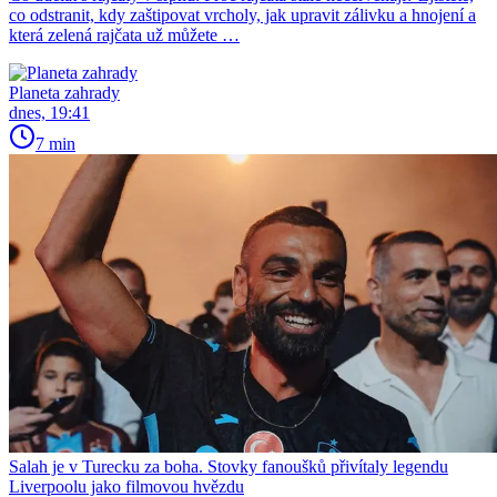
co odstranit, kdy zaštipovat vrcholy, jak upravit zálivku a hnojení a
která zelená rajčata už můžete …
Planeta zahrady
dnes, 19:41
7 min
Salah je v Turecku za boha. Stovky fanoušků přivítaly legendu
Liverpoolu jako filmovou hvězdu