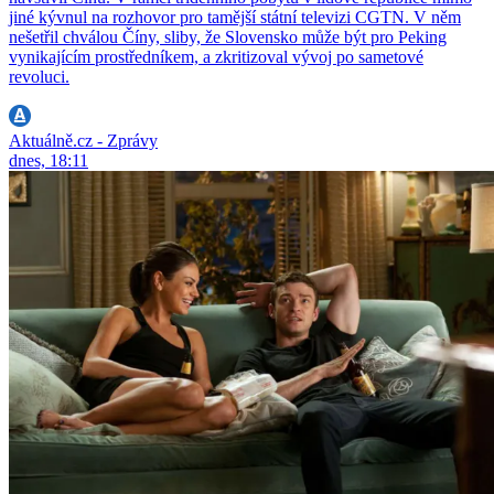
jiné kývnul na rozhovor pro tamější státní televizi CGTN. V něm
nešetřil chválou Číny, sliby, že Slovensko může být pro Peking
vynikajícím prostředníkem, a zkritizoval vývoj po sametové
revoluci.
Aktuálně.cz - Zprávy
dnes, 18:11