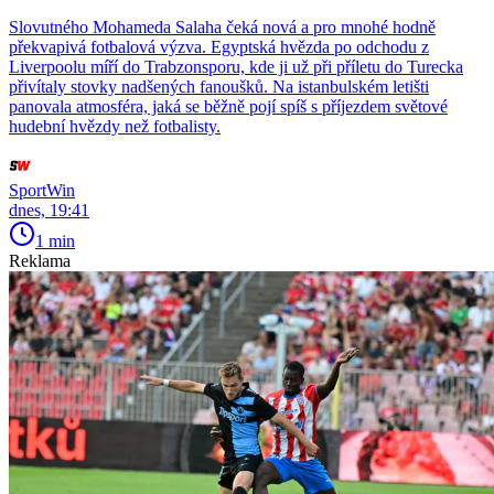
Slovutného Mohameda Salaha čeká nová a pro mnohé hodně
překvapivá fotbalová výzva. Egyptská hvězda po odchodu z
Liverpoolu míří do Trabzonsporu, kde ji už při příletu do Turecka
přivítaly stovky nadšených fanoušků. Na istanbulském letišti
panovala atmosféra, jaká se běžně pojí spíš s příjezdem světové
hudební hvězdy než fotbalisty.
SportWin
dnes, 19:41
1 min
Reklama