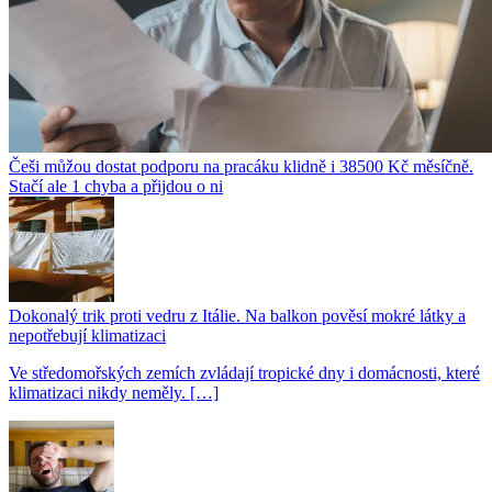
Češi můžou dostat podporu na pracáku klidně i 38500 Kč měsíčně.
Stačí ale 1 chyba a přijdou o ni
Dokonalý trik proti vedru z Itálie. Na balkon pověsí mokré látky a
nepotřebují klimatizaci
Ve středomořských zemích zvládají tropické dny i domácnosti, které
klimatizaci nikdy neměly. […]