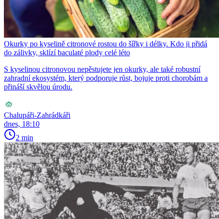
Okurky po kyselině citronové rostou do šířky i délky. Kdo ji přidá
do zálivky, sklízí baculaté plody celé léto
S kyselinou citronovou nepěstujete jen okurky, ale také robustní
zahradní ekosystém, který podporuje růst, bojuje proti chorobám a
přináší skvělou úrodu.
Chalupáři-Zahrádkáři
dnes, 18:10
2 min