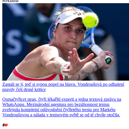
Reklama
Zastali se jí, teď si sypou popel na hlavu. Vondroušová po odhalení
pravdy čelí drsné kritice
Osmačtyřicet stran, čtyři lékařští experti a jedna textová zpráva na
WhatsAppu. Mezinárodní agentura pro bezúhonnost tenisu
zveřejnila kompletní odůvodnění čtyřletého trestu pro Markétu
Vondroušovou a nálada v tenisovém světě se od té chvíle otočila.