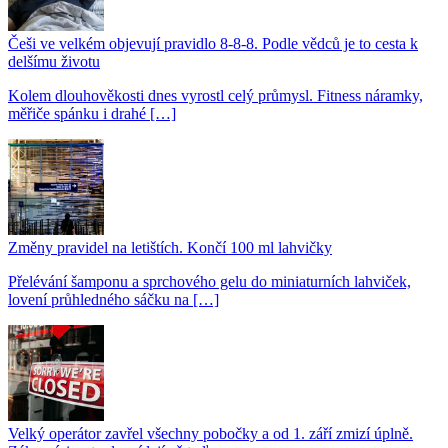
Češi ve velkém objevují pravidlo 8-8-8. Podle vědců je to cesta k
delšímu životu
Kolem dlouhověkosti dnes vyrostl celý průmysl. Fitness náramky,
měřiče spánku i drahé […]
Změny pravidel na letištích. Končí 100 ml lahvičky
Přelévání šamponu a sprchového gelu do miniaturních lahviček,
lovení průhledného sáčku na […]
Velký operátor zavřel všechny pobočky a od 1. září zmizí úplně.