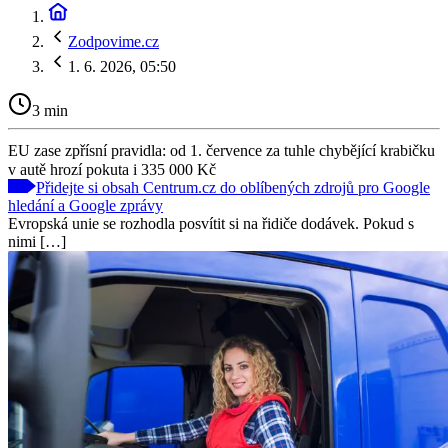
Zodpovime.cz
1. 6. 2026, 05:50
3 min
EU zase zpřísní pravidla: od 1. července za tuhle chybějící krabičku
v autě hrozí pokuta i 335 000 Kč
Přidejte si obsah Centrum.cz do oblíbených zdrojů pro Google
hledání a Google zprávy
Evropská unie se rozhodla posvítit si na řidiče dodávek. Pokud s
nimi […]