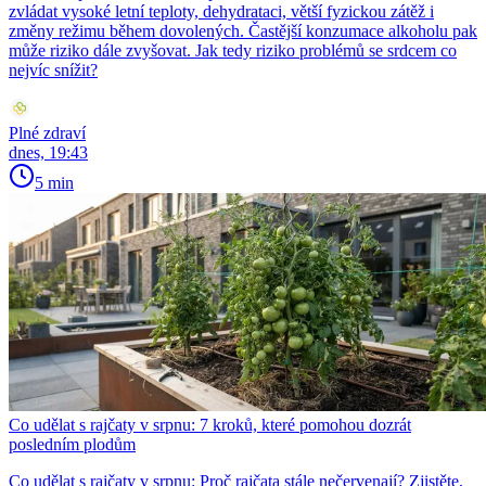
zvládat vysoké letní teploty, dehydrataci, větší fyzickou zátěž i
změny režimu během dovolených. Častější konzumace alkoholu pak
může riziko dále zvyšovat. Jak tedy riziko problémů se srdcem co
nejvíc snížit?
Plné zdraví
dnes, 19:43
5 min
Co udělat s rajčaty v srpnu: 7 kroků, které pomohou dozrát
posledním plodům
Co udělat s rajčaty v srpnu: Proč rajčata stále nečervenají? Zjistěte,