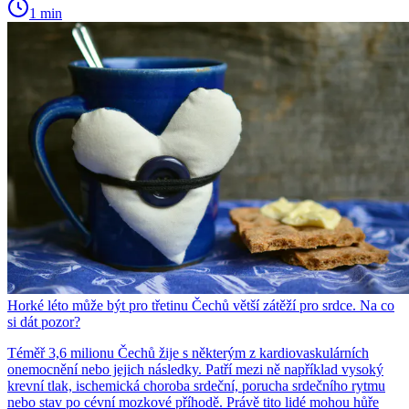
1 min
Horké léto může být pro třetinu Čechů větší zátěží pro srdce. Na co
si dát pozor?
Téměř 3,6 milionu Čechů žije s některým z kardiovaskulárních
onemocnění nebo jejich následky. Patří mezi ně například vysoký
krevní tlak, ischemická choroba srdeční, porucha srdečního rytmu
nebo stav po cévní mozkové příhodě. Právě tito lidé mohou hůře