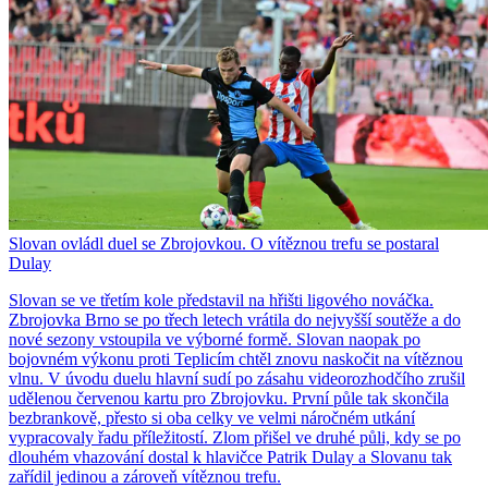
Slovan ovládl duel se Zbrojovkou. O vítěznou trefu se postaral
Dulay
Slovan se ve třetím kole představil na hřišti ligového nováčka.
Zbrojovka Brno se po třech letech vrátila do nejvyšší soutěže a do
nové sezony vstoupila ve výborné formě. Slovan naopak po
bojovném výkonu proti Teplicím chtěl znovu naskočit na vítěznou
vlnu. V úvodu duelu hlavní sudí po zásahu videorozhodčího zrušil
udělenou červenou kartu pro Zbrojovku. První půle tak skončila
bezbrankově, přesto si oba celky ve velmi náročném utkání
vypracovaly řadu příležitostí. Zlom přišel ve druhé půli, kdy se po
dlouhém vhazování dostal k hlavičce Patrik Dulay a Slovanu tak
zařídil jedinou a zároveň vítěznou trefu.