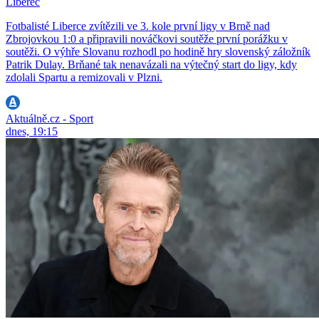
Liberec
Fotbalisté Liberce zvítězili ve 3. kole první ligy v Brně nad
Zbrojovkou 1:0 a připravili nováčkovi soutěže první porážku v
soutěži. O výhře Slovanu rozhodl po hodině hry slovenský záložník
Patrik Dulay. Brňané tak nenavázali na výtečný start do ligy, kdy
zdolali Spartu a remizovali v Plzni.
Aktuálně.cz - Sport
dnes, 19:15