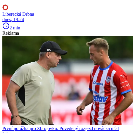
Liberecká Drbna
dnes, 19:24
2 min
Reklama
První porážka pro Zbrojovku. Povedený rozjezd nováčka uťal