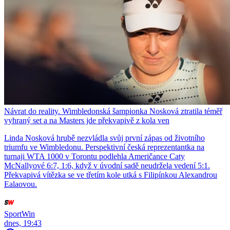
Návrat do reality. Wimbledonská šampionka Nosková ztratila téměř
vyhraný set a na Masters jde překvapivě z kola ven
Linda Nosková hrubě nezvládla svůj první zápas od životního
triumfu ve Wimbledonu. Perspektivní česká reprezentantka na
turnaji WTA 1000 v Torontu podlehla Američance Caty
McNallyové 6:7, 1:6, když v úvodní sadě neudržela vedení 5:1.
Překvapivá vítězka se ve třetím kole utká s Filipínkou Alexandrou
Ealaovou.
SportWin
dnes, 19:43