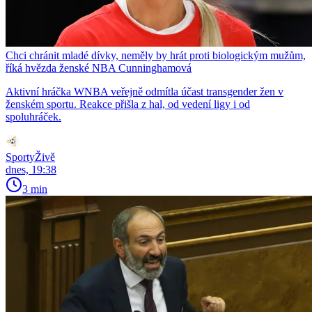
Chci chránit mladé dívky, neměly by hrát proti biologickým mužům,
říká hvězda ženské NBA Cunninghamová
Aktivní hráčka WNBA veřejně odmítla účast transgender žen v
ženském sportu. Reakce přišla z hal, od vedení ligy i od
spoluhráček.
SportyŽivě
dnes, 19:38
3 min