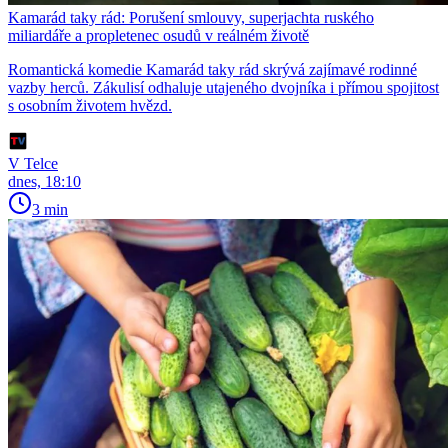
Kamarád taky rád: Porušení smlouvy, superjachta ruského
miliardáře a propletenec osudů v reálném životě
Romantická komedie Kamarád taky rád skrývá zajímavé rodinné
vazby herců. Zákulisí odhaluje utajeného dvojníka i přímou spojitost
s osobním životem hvězd.
V Telce
dnes, 18:10
3 min