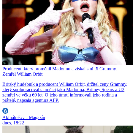
Producent, který proměnil Madonnu a získal s ní tři Grammy.
Zemřel William Orbit
Britský hudebník a producent William Orbit, držitel ceny Grammy,
který spolupracoval s umělci jako Madonna, Britney Spears a U2,
zemřel ve věku 69 let. O jeho úmrtí informovali jeho rodina a
přátelé, napsala agentura AFP.
Aktuálně.cz - Magazín
dnes, 18:22