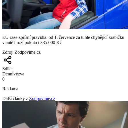
EU zase zpřísní pravidla: od 1. července za tuhle chybějící krabičku
v autě hrozí pokuta i 335 000 Kč
Zdroj
:
Zodpovime.cz
Sdílet
Denní
výzva
0
Reklama
Další články z
Zodpovime.cz