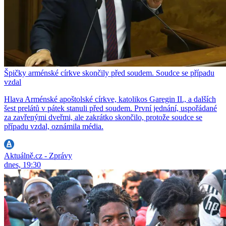
Špičky arménské církve skončily před soudem. Soudce se případu
vzdal
Hlava Arménské apoštolské církve, katolikos Garegin II., a dalších
šest prelátů v pátek stanuli před soudem. První jednání, uspořádané
za zavřenými dveřmi, ale zakrátko skončilo, protože soudce se
případu vzdal, oznámila média.
Aktuálně.cz - Zprávy
dnes, 19:30