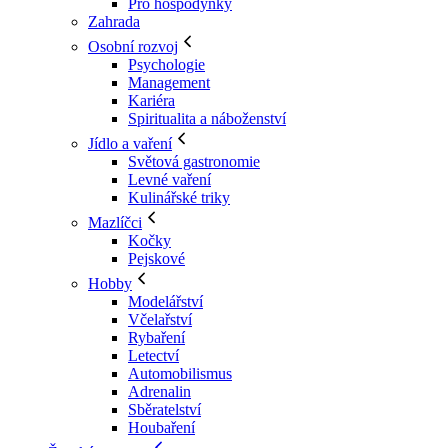
Pro hospodyňky
Zahrada
Osobní rozvoj
Psychologie
Management
Kariéra
Spiritualita a náboženství
Jídlo a vaření
Světová gastronomie
Levné vaření
Kulinářské triky
Mazlíčci
Kočky
Pejskové
Hobby
Modelářství
Včelařství
Rybaření
Letectví
Automobilismus
Adrenalin
Sběratelství
Houbaření