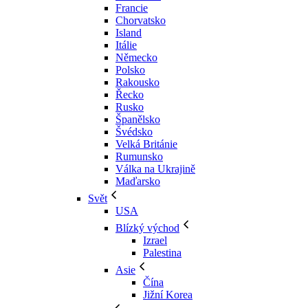
Francie
Chorvatsko
Island
Itálie
Německo
Polsko
Rakousko
Řecko
Rusko
Španělsko
Švédsko
Velká Británie
Rumunsko
Válka na Ukrajině
Maďarsko
Svět
USA
Blízký východ
Izrael
Palestina
Asie
Čína
Jižní Korea