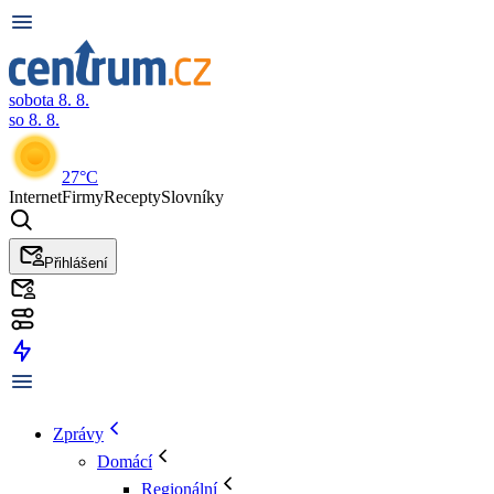
sobota 8. 8.
so 8. 8.
27°C
Internet
Firmy
Recepty
Slovníky
Přihlášení
Zprávy
Domácí
Regionální