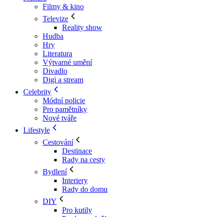
Filmy & kino
Televize
Reality show
Hudba
Hry
Literatura
Výtvarné umění
Divadlo
Digi a stream
Celebrity
Módní policie
Pro pamětníky
Nové tváře
Lifestyle
Cestování
Destinace
Rady na cesty
Bydlení
Interiery
Rady do domu
DIY
Pro kutily