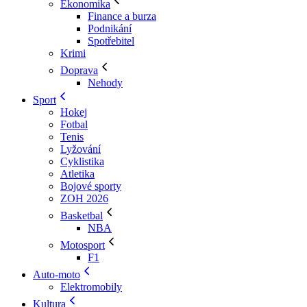
Ekonomika
Finance a burza
Podnikání
Spotřebitel
Krimi
Doprava
Nehody
Sport
Hokej
Fotbal
Tenis
Lyžování
Cyklistika
Atletika
Bojové sporty
ZOH 2026
Basketbal
NBA
Motosport
F1
Auto-moto
Elektromobily
Kultura