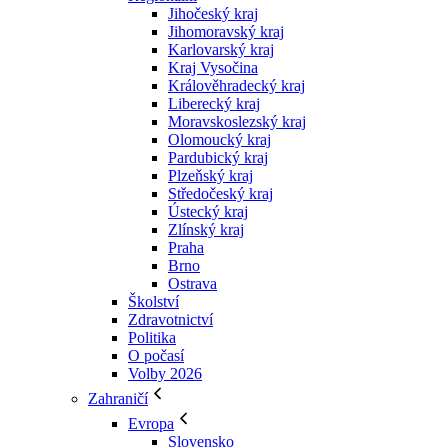
Jihočeský kraj
Jihomoravský kraj
Karlovarský kraj
Kraj Vysočina
Králověhradecký kraj
Liberecký kraj
Moravskoslezský kraj
Olomoucký kraj
Pardubický kraj
Plzeňský kraj
Středočeský kraj
Ústecký kraj
Zlínský kraj
Praha
Brno
Ostrava
Školství
Zdravotnictví
Politika
O počasí
Volby 2026
Zahraničí
Evropa
Slovensko