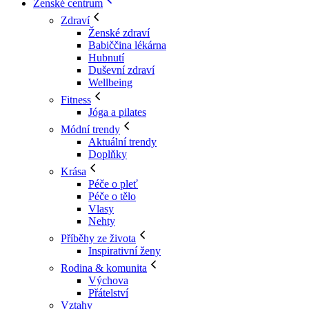
Ženské centrum
Zdraví
Ženské zdraví
Babiččina lékárna
Hubnutí
Duševní zdraví
Wellbeing
Fitness
Jóga a pilates
Módní trendy
Aktuální trendy
Doplňky
Krása
Péče o pleť
Péče o tělo
Vlasy
Nehty
Příběhy ze života
Inspirativní ženy
Rodina & komunita
Výchova
Přátelství
Vztahy