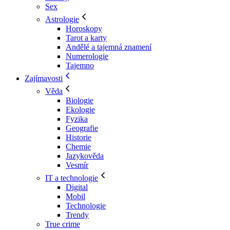
Sex
Astrologie
Horoskopy
Tarot a karty
Andělé a tajemná znamení
Numerologie
Tajemno
Zajímavosti
Věda
Biologie
Ekologie
Fyzika
Geografie
Historie
Chemie
Jazykověda
Vesmír
IT a technologie
Digital
Mobil
Technologie
Trendy
True crime