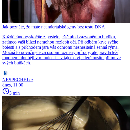
Jak poznáte, že máte neandertálské geny bez testu DNA
Každé ráno vyskočíte z postele ještě před zazvoněním budíku,
zatímco vaši blízcí nemohou rozlepit oči. Při odběru krve syčíte
bolestí a s příchodem jara vás ochromí nesnesitelná senná rýma.
Možná to považujete za osobní rozmary přírody, ale pravda leží
mnohem hlouběji v minulosti – v tajemství, které nosíte přímo ve
svých buňkách.
NESPECHEJ.cz
dnes, 11:00
3 min