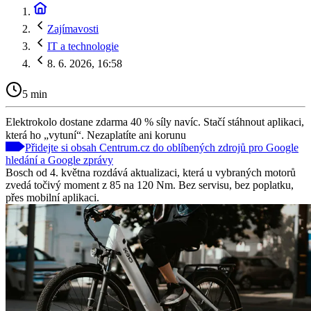
Zajímavosti
IT a technologie
8. 6. 2026, 16:58
5 min
Elektrokolo dostane zdarma 40 % síly navíc. Stačí stáhnout aplikaci,
která ho „vytuní“. Nezaplatíte ani korunu
Přidejte si obsah Centrum.cz do oblíbených zdrojů pro Google
hledání a Google zprávy
Bosch od 4. května rozdává aktualizaci, která u vybraných motorů
zvedá točivý moment z 85 na 120 Nm. Bez servisu, bez poplatku,
přes mobilní aplikaci.