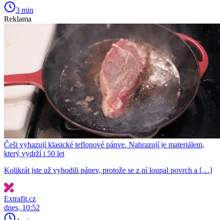
3 min
Reklama
Češi vyhazují klasické teflonové pánve. Nahrazují je materiálem,
který vydrží i 50 let
Kolikrát jste už vyhodili pánev, protože se z ní loupal povrch a […]
Extrafit.cz
dnes, 10:52