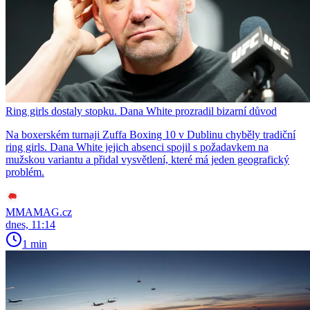
Ring girls dostaly stopku. Dana White prozradil bizarní důvod
Na boxerském turnaji Zuffa Boxing 10 v Dublinu chyběly tradiční
ring girls. Dana White jejich absenci spojil s požadavkem na
mužskou variantu a přidal vysvětlení, které má jeden geografický
problém.
MMAMAG.cz
dnes, 11:14
1 min