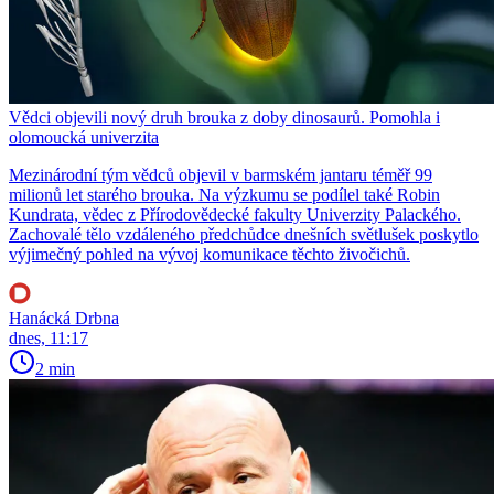
Vědci objevili nový druh brouka z doby dinosaurů. Pomohla i
olomoucká univerzita
Mezinárodní tým vědců objevil v barmském jantaru téměř 99
milionů let starého brouka. Na výzkumu se podílel také Robin
Kundrata, vědec z Přírodovědecké fakulty Univerzity Palackého.
Zachovalé tělo vzdáleného předchůdce dnešních světlušek poskytlo
výjimečný pohled na vývoj komunikace těchto živočichů.
Hanácká Drbna
dnes, 11:17
2 min