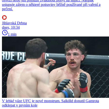
osvěží nebo jim pomůže zvládnout pobyt na slunci. Naopak
ustupuje zájem o některé potraviny běžně používané při vaření a
pečení.
Jihlavská Drbna
dnes, 10:34
1 min
V lehké váze UFC je nové monstrum. Salkilld donutil Gamrota
odklepat v prvním kole