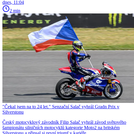
dnes, 11:04
2 min
"Čekal jsem na to 24 let." Senzační Salač vyhrál Gradn Prix v
Silverstonu
Český motocyklový závodník Filip Salač vyhrál závod světového
šampionátu silničních motocyklů kategorie Moto2 na britském
Silverstonu a připsal si první triumf v kariéře.