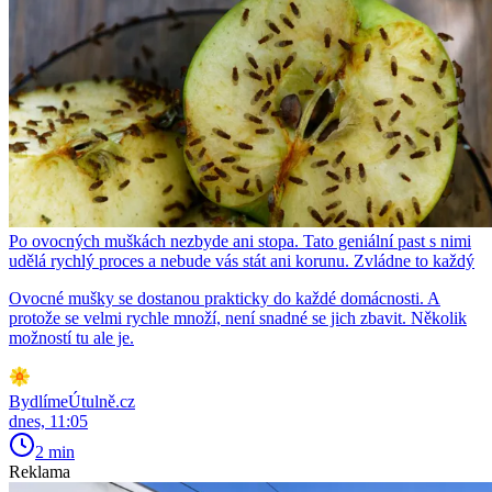
Po ovocných muškách nezbyde ani stopa. Tato geniální past s nimi
udělá rychlý proces a nebude vás stát ani korunu. Zvládne to každý
Ovocné mušky se dostanou prakticky do každé domácnosti. A
protože se velmi rychle množí, není snadné se jich zbavit. Několik
možností tu ale je.
BydlímeÚtulně.cz
dnes, 11:05
2 min
Reklama