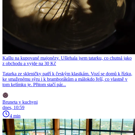
Kašlu na kupované majonézy. Ušlehala jsem tatarku, co chutná jako
z obchodu a vyjde na 30 Kč
Tatarka ze skleničky patří k českým klasikám. Vozí se domů k řízku,
ke smaženému sýru i k bramborákům a málokdo řeší, co vlastně v
tom kelímku je. Přitom stačí pár...
Bruneta v kuchyni
dnes, 10:59
4 min