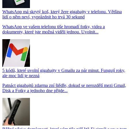
WhatsApp má skrytý koš, který žere gigabajty v telefonu. Většina
lidí o něm neví, vyprázdnit ho trvá 30 sekund
WhatsApp ve vašem telefonu tiše hromadí fotky, videa a
dokumenty, které jste možná viděli jednou. Uvolnit...
5 kódů, které uvolní gigabajty v Gmailu za pár minut. Fungují roky,
ale moc lidí je nezná
Patnáct gigabajtů zdarma zní štědře, dokud se nerozdělí mezi Gmail,
Disk a Fotky a jednoho dne přijde...