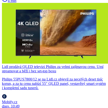
4 min
Lidl prodává QLED televizi Philips za velmi zajímavou cenu. Umí
streamovat a běží i bez set-top boxu
Philips 55PUS7800/12 se na Lidl.cz objevil za necelých deset tisíc
korun, a za tu cenu nabízí 55″ QLED panel, vestavěný smart systém
i kompletní sadu tunerů.
Mobify.cz
dnes, 10:49