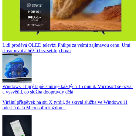
Lidl prodává QLED televizi Philips za velmi zajímavou cenu. Umí
streamovat a běží i bez set-top boxu
Windows 11 prý tajně šmíruje každých 15 minut. Microsoft se ozval
a vysvětlil, co služba doopravdy dělá
Virální příspěvek na síti X tvrdil, že skrytá služba ve Windows 11
odesílá data Microsoftu každou...