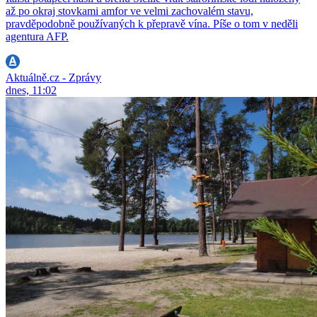
až po okraj stovkami amfor ve velmi zachovalém stavu,
pravděpodobně používaných k přepravě vína. Píše o tom v neděli
agentura AFP.
Aktuálně.cz - Zprávy
dnes, 11:02