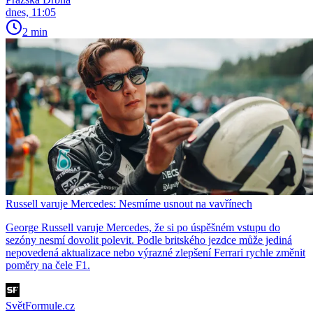
dnes, 11:05
2 min
Russell varuje Mercedes: Nesmíme usnout na vavřínech
George Russell varuje Mercedes, že si po úspěšném vstupu do
sezóny nesmí dovolit polevit. Podle britského jezdce může jediná
nepovedená aktualizace nebo výrazné zlepšení Ferrari rychle změnit
poměry na čele F1.
SvětFormule.cz