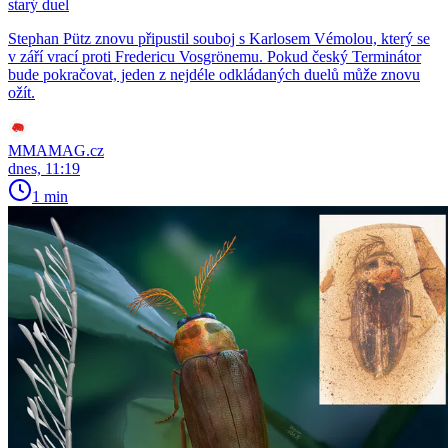
starý duel
Stephan Pütz znovu připustil souboj s Karlosem Vémolou, který se
v září vrací proti Fredericu Vosgrönemu. Pokud český Terminátor
bude pokračovat, jeden z nejdéle odkládaných duelů může znovu
ožít.
MMAMAG.cz
dnes, 11:19
1 min