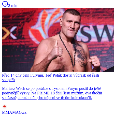
2 min
Před 14 dny čelil Furymu. Teď Polák dostal výprask od šesti
soupeřů
Mariusz Wach se po porážce s Tysonem Furym pustil do ještě
podivnější výzvy. Na PRIME 18 čelil šesti mužům, dva útočili
současně, a rozhodčí jeho trápení ve třetím kole ukončil.
MMAMAG.cz