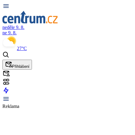
neděle 9. 8.
ne 9. 8.
27°C
Přihlášení
Reklama