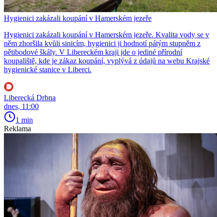
Hygienici zakázali koupání v Hamerském jezeře
Hygienici zakázali koupání v Hamerském jezeře. Kvalita vody se v
něm zhoršila kvůli sinicím, hygienici ji hodnotí pátým stupněm z
pětibodové škály. V Libereckém kraji jde o jediné přírodní
koupaliště, kde je zákaz koupání, vyplývá z údajů na webu Krajské
hygienické stanice v Liberci.
Liberecká Drbna
dnes, 11:00
1 min
Reklama