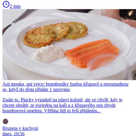
2 min
Ani mouka, ani vejce: bramboráky budou křupavé a nerozpadnou
se, když do těsta přidáte 1 surovinu
Znáte to. Placky vypadají na pánvi krásně, ale ve chvíli, kdy je
chcete obrátit, se rozjedou na kaši a z křupavého snu zbyde
bramborová omeleta. Většina lidí to řeší přidáním...
Bruneta v kuchyni
dnes, 10:56