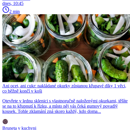
dnes, 10:45
2 min
Ani ocet, ani cukr: nakládané okurky zůstanou křupavé díky 1 věci,
co běžně končí v koši
Otevřete v lednu sklenici s vlastnoručně naloženými okurkami, těšíte
se na to křupnutí k řízku, a místo něj vás čeká gumový povadlý
kousek. Tohle zklamání zná skoro každý, kdo doma...
Bruneta v kuchyni