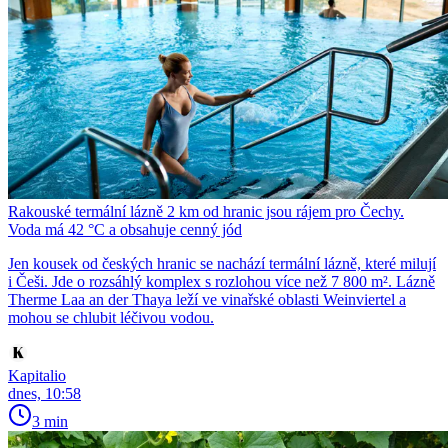
Rakouské termální lázně 2 km od hranic jsou rájem pro Čechy.
Voda má 42 °C a obsahuje cenný jód
Jen kousek od českých hranic se nachází termální lázně, které milují
i Češi. Jde o rozsáhlý komplex s rozlohou více než 7 800 m². Lázně
Therme Laa an der Thaya leží ve vinařské oblasti Weinviertel a
mohou se chlubit léčivou vodou.
Kapitalio
dnes, 10:58
3 min