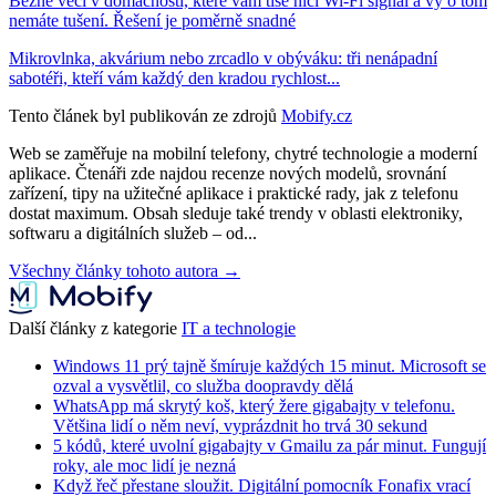
Běžné věci v domácnosti, které vám tiše ničí Wi-Fi signál a vy o tom
nemáte tušení. Řešení je poměrně snadné
Mikrovlnka, akvárium nebo zrcadlo v obýváku: tři nenápadní
sabotéři, kteří vám každý den kradou rychlost...
Tento článek byl publikován ze zdrojů
Mobify.cz
Web se zaměřuje na mobilní telefony, chytré technologie a moderní
aplikace. Čtenáři zde najdou recenze nových modelů, srovnání
zařízení, tipy na užitečné aplikace i praktické rady, jak z telefonu
dostat maximum. Obsah sleduje také trendy v oblasti elektroniky,
softwaru a digitálních služeb – od...
Všechny články tohoto autora →
Další články z kategorie
IT a technologie
Windows 11 prý tajně šmíruje každých 15 minut. Microsoft se
ozval a vysvětlil, co služba doopravdy dělá
WhatsApp má skrytý koš, který žere gigabajty v telefonu.
Většina lidí o něm neví, vyprázdnit ho trvá 30 sekund
5 kódů, které uvolní gigabajty v Gmailu za pár minut. Fungují
roky, ale moc lidí je nezná
Když řeč přestane sloužit. Digitální pomocník Fonafix vrací