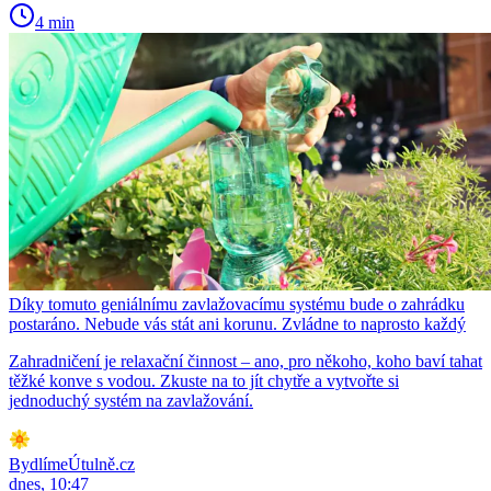
4 min
Díky tomuto geniálnímu zavlažovacímu systému bude o zahrádku
postaráno. Nebude vás stát ani korunu. Zvládne to naprosto každý
Zahradničení je relaxační činnost – ano, pro někoho, koho baví tahat
těžké konve s vodou. Zkuste na to jít chytře a vytvořte si
jednoduchý systém na zavlažování.
BydlímeÚtulně.cz
dnes, 10:47