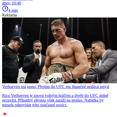
dnes, 10:40
4 min
Reklama
Verhoeven má jasno. Přestup do UFC mu finančně nedává smysl
Rico Verhoeven je znovu volným hráčem a dveře do UFC úplně
nezavírá. Případný přestup však naráží na peníze. Nabídka by
musela odpovídat jeho současné pozici.