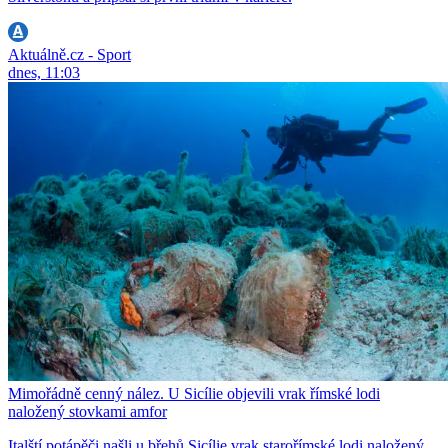
Aktuálně.cz - Sport
dnes, 11:03
Mimořádně cenný nález. U Sicílie objevili vrak římské lodi
naložený stovkami amfor
Italští potápěči našli u břehů Sicílie vrak starořímské lodi naložený