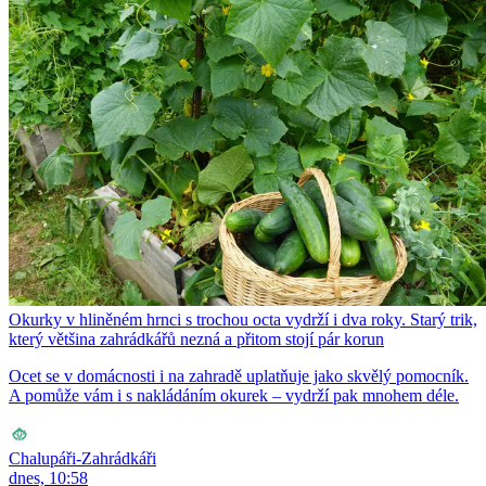
Okurky v hliněném hrnci s trochou octa vydrží i dva roky. Starý trik,
který většina zahrádkářů nezná a přitom stojí pár korun
Ocet se v domácnosti i na zahradě uplatňuje jako skvělý pomocník.
A pomůže vám i s nakládáním okurek – vydrží pak mnohem déle.
Chalupáři-Zahrádkáři
dnes, 10:58