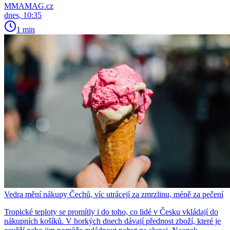
MMAMAG.cz
dnes, 10:35
1 min
Vedra mění nákupy Čechů, víc utrácejí za zmrzlinu, méně za pečení
Tropické teploty se promítly i do toho, co lidé v Česku vkládají do
nákupních košíků. V horkých dnech dávají přednost zboží, které je