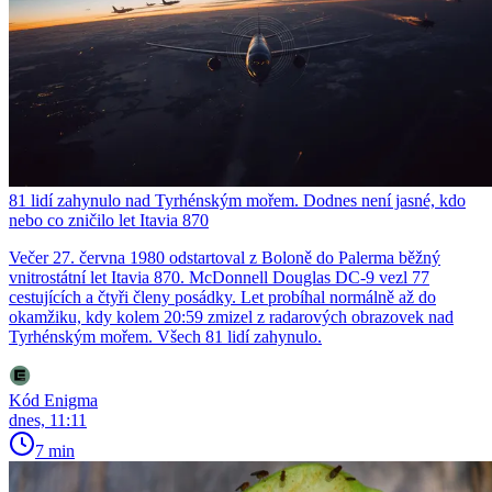
81 lidí zahynulo nad Tyrhénským mořem. Dodnes není jasné, kdo
nebo co zničilo let Itavia 870
Večer 27. června 1980 odstartoval z Boloně do Palerma běžný
vnitrostátní let Itavia 870. McDonnell Douglas DC-9 vezl 77
cestujících a čtyři členy posádky. Let probíhal normálně až do
okamžiku, kdy kolem 20:59 zmizel z radarových obrazovek nad
Tyrhénským mořem. Všech 81 lidí zahynulo.
Kód Enigma
dnes, 11:11
7 min