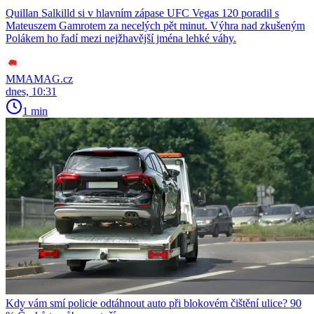
Quillan Salkilld si v hlavním zápase UFC Vegas 120 poradil s
Mateuszem Gamrotem za necelých pět minut. Výhra nad zkušeným
Polákem ho řadí mezi nejžhavější jména lehké váhy.
MMAMAG.cz
dnes, 10:31
1 min
Kdy vám smí policie odtáhnout auto při blokovém čištění ulice? 90