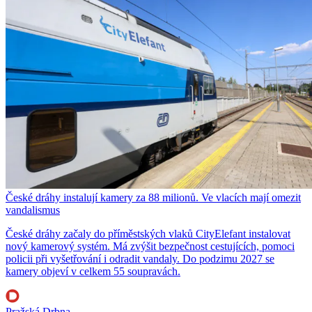
České dráhy instalují kamery za 88 milionů. Ve vlacích mají omezit
vandalismus
České dráhy začaly do příměstských vlaků CityElefant instalovat
nový kamerový systém. Má zvýšit bezpečnost cestujících, pomoci
policii při vyšetřování i odradit vandaly. Do podzimu 2027 se
kamery objeví v celkem 55 soupravách.
Pražská Drbna