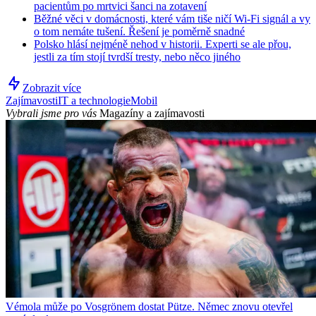
pacientům po mrtvici šanci na zotavení
Běžné věci v domácnosti, které vám tiše ničí Wi-Fi signál a vy
o tom nemáte tušení. Řešení je poměrně snadné
Polsko hlásí nejméně nehod v historii. Experti se ale přou,
jestli za tím stojí tvrdší tresty, nebo něco jiného
Zobrazit více
Zajímavosti
IT a technologie
Mobil
Vybrali jsme pro vás
Magazíny a zajímavosti
Vémola může po Vosgrönem dostat Pütze. Němec znovu otevřel