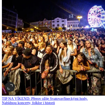
TIP NA VÍKEND: Přerov ožije Svatovavřineckými hody.
Nabídnou koncerty, folklor i historii