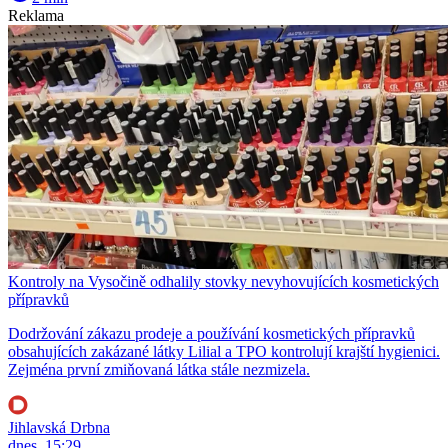
Reklama
Kontroly na Vysočině odhalily stovky nevyhovujících kosmetických
přípravků
Dodržování zákazu prodeje a používání kosmetických přípravků
obsahujících zakázané látky Lilial a TPO kontrolují krajští hygienici.
Zejména první zmiňovaná látka stále nezmizela.
Jihlavská Drbna
dnes, 15:29