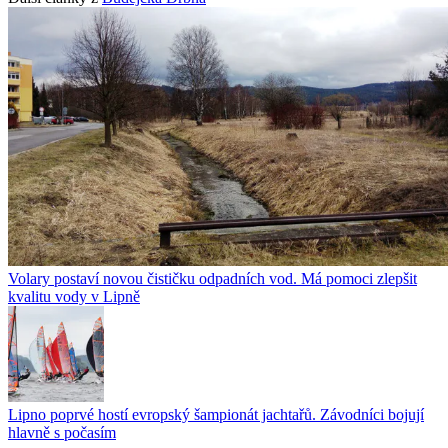
Volary postaví novou čističku odpadních vod. Má pomoci zlepšit
kvalitu vody v Lipně
Lipno poprvé hostí evropský šampionát jachtařů. Závodníci bojují
hlavně s počasím