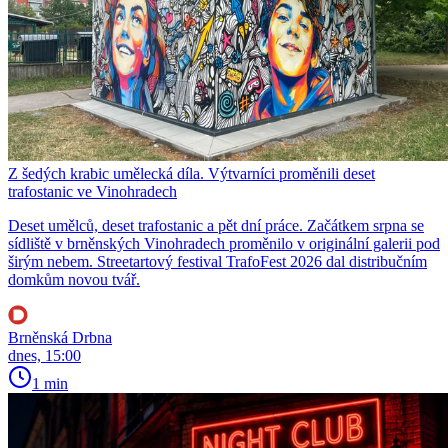
Z šedých krabic umělecká díla. Výtvarníci proměnili deset
trafostanic ve Vinohradech
Deset umělců, deset trafostanic a pět dní práce. Začátkem srpna se
sídliště v brněnských Vinohradech proměnilo v originální galerii pod
širým nebem. Streetartový festival TrafoFest 2026 dal distribučním
domkům novou tvář.
Brněnská Drbna
dnes, 15:00
1 min