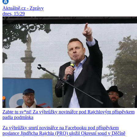
Aktuálně.cz - Zprávy
dnes, 15:29
Zabte tu sv*ni! Za výhrůžky novinářce pod Rajchlovým příspěvkem
padla podmínka
Za výhrůžky smrtí novinářce na Facebooku pod příspěvkem
poslance Jindřicha Rajchla (PRO) uložil Okresní soud v Děčíně