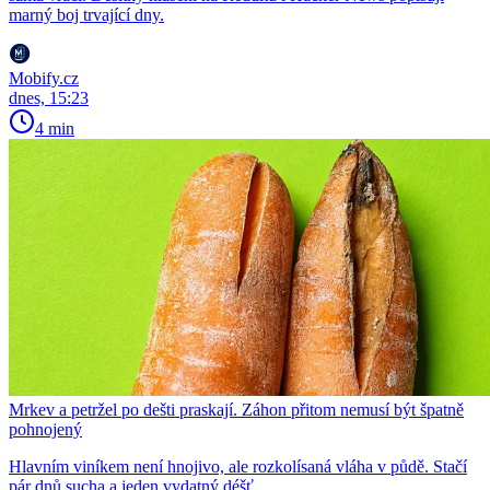
marný boj trvající dny.
Mobify.cz
dnes, 15:23
4 min
Mrkev a petržel po dešti praskají. Záhon přitom nemusí být špatně
pohnojený
Hlavním viníkem není hnojivo, ale rozkolísaná vláha v půdě. Stačí
pár dnů sucha a jeden vydatný déšť.