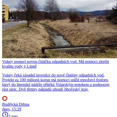
Volary postaví novou čističku odpadních vod. Má pomoci zlepšit
kvalitu vody v Lipně
Volary čeká zásadní investice do nové čistírny odpadních vod.
Projekt za 100 milionů korun má pomoci snížit množství fosforu,
který do lipenské nádrže přitéká Volarským potokem a podporuje
růst sinic. Dvě třetiny nákladů uhradí Jihočeský kraj.
Budějcká Drbna
dnes, 15:29
2 min