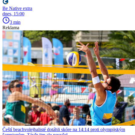
Be Native extra
dnes, 15:00
3 min
Reklama
Čeští beachvolejbalisté dotáhli skóre na 14:14 proti olympijským
šampionům. Závěr jim ale nevyšel