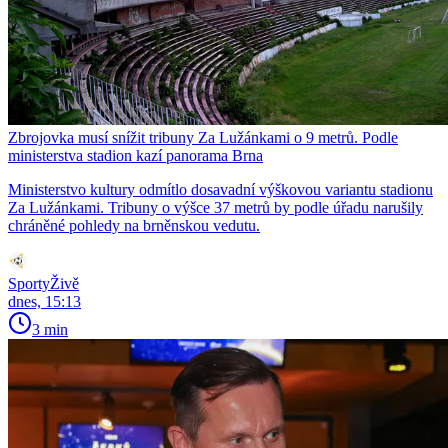
Zbrojovka musí snížit tribuny Za Lužánkami o 9 metrů. Podle
ministerstva stadion kazí panorama Brna
Ministerstvo kultury odmítlo dosavadní výškovou variantu stadionu
Za Lužánkami. Tribuny o výšce 37 metrů by podle úřadu narušily
chráněné pohledy na brněnskou vedutu.
SportyŽivě
dnes, 15:13
3 min