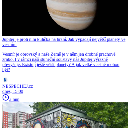
Jupiter je proti nim kulička na hraní. Jak vypadají největší planety ve
vesmíru
Vesmír je obrovský a naše Země je v něm jen drobné prachové
zrnko. I v rámci naší sluneční soustavy nás Jupiter výrazně
převyšuje. Existují ještě větší planety? A jak velké vlastně mohou
být?
NESPECHEJ.cz
dnes, 15:00
3 min