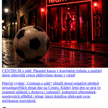
CENTRUM o páté: Pikantní kauza v korejském fotbalu a pražský
sklep odpovídá cenou plážovému domu v cizině
Páteční vydání „Centrum o páté“ přináší denní redakční přehled
nejzajímavějších témat dne na Centru. Klidný letní den se nesl ve
znamení událostí z domova i zahraničí, kulturních připomínek,
sportovních příběhů i témat, která dokážou překvapit svou
nečekanou souvislostí.