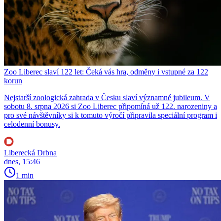
Zoo Liberec slaví 122 let: Čeká vás hra, odměny i vstupné za 122
korun
Nejstarší zoologická zahrada v Česku slaví významné jubileum. V
sobotu 8. srpna 2026 si Zoo Liberec připomíná už 122. narozeniny a
pro své návštěvníky si k tomuto výročí připravila speciální program i
celodenní bonusy.
Liberecká Drbna
dnes, 15:46
1 min