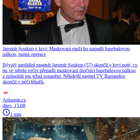
Jaromír Soukup v krvi: Maskovaní muži ho napadli basebalovou
pálkou, nutná operace
Bývalý mediální magnát Jaromír Soukup (57) skončil v krvi poté, co
ho ve středu večer přepadli maskovaní útočníci basebalovou pálkou
a způsobili mu tržná poranění. Někdejší majitel TV Barrandov
skončil v péči lékařů.
Aplausin.cz
dnes, 15:08
1 min