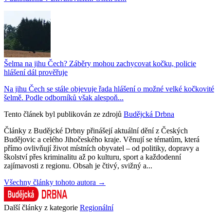
Šelma na jihu Čech? Záběry mohou zachycovat kočku, policie
hlášení dál prověřuje
Na jihu Čech se stále objevuje řada hlášení o možné velké kočkovité
šelmě. Podle odborníků však alespoň...
Tento článek byl publikován ze zdrojů
Budějcká Drbna
Články z Budějcké Drbny přinášejí aktuální dění z Českých
Budějovic a celého Jihočeského kraje. Věnují se tématům, která
přímo ovlivňují život místních obyvatel – od politiky, dopravy a
školství přes kriminalitu až po kulturu, sport a každodenní
zajímavosti z regionu. Obsah je čtivý, svižný a...
Všechny články tohoto autora →
Další články z kategorie
Regionální