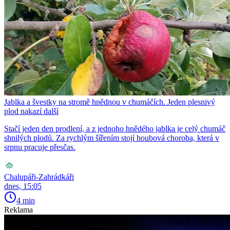
Jablka a švestky na stromě hnědnou v chumáčích. Jeden plesnivý
plod nakazí další
Stačí jeden den prodlení, a z jednoho hnědého jablka je celý chumáč
shnilých plodů. Za rychlým šířením stojí houbová choroba, která v
srpnu pracuje přesčas.
Chalupáři-Zahrádkáři
dnes, 15:05
4 min
Reklama