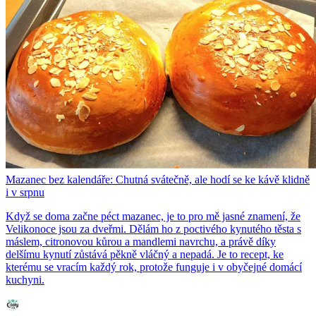
Mazanec bez kalendáře: Chutná svátečně, ale hodí se ke kávě klidně
i v srpnu
Když se doma začne péct mazanec, je to pro mě jasné znamení, že
Velikonoce jsou za dveřmi. Dělám ho z poctivého kynutého těsta s
máslem, citronovou kůrou a mandlemi navrchu, a právě díky
delšímu kynutí zůstává pěkně vláčný a nepadá. Je to recept, ke
kterému se vracím každý rok, protože funguje i v obyčejné domácí
kuchyni.