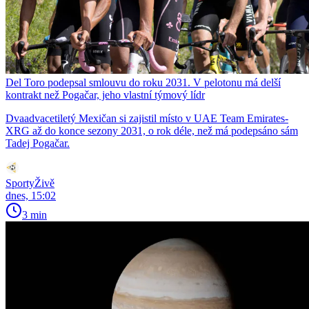
Del Toro podepsal smlouvu do roku 2031. V pelotonu má delší
kontrakt než Pogačar, jeho vlastní týmový lídr
Dvaadvacetiletý Mexičan si zajistil místo v UAE Team Emirates-
XRG až do konce sezony 2031, o rok déle, než má podepsáno sám
Tadej Pogačar.
SportyŽivě
dnes, 15:02
3 min