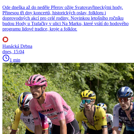
Ode dneška až do neděle Přerov ožije Svatovavřineckými hody.
Přinesou tři dny koncertů, historických oslav, folkloru i
doprovodných akcí pro celé rodiny. Novinkou letošního ročníku
budou Hody u Trafačky v ulici Na Marku, které vrátí do hodového
programu lidové tradice, kroje a folklor.
Hanácká Drbna
dnes, 15:04
1 min