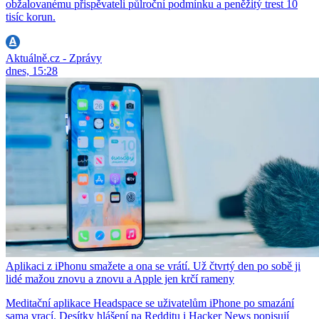
obžalovanému přispěvateli půlroční podmínku a peněžitý trest 10
tisíc korun.
Aktuálně.cz - Zprávy
dnes, 15:28
Aplikaci z iPhonu smažete a ona se vrátí. Už čtvrtý den po sobě ji
lidé mažou znovu a znovu a Apple jen krčí rameny
Meditační aplikace Headspace se uživatelům iPhone po smazání
sama vrací. Desítky hlášení na Redditu i Hacker News popisují