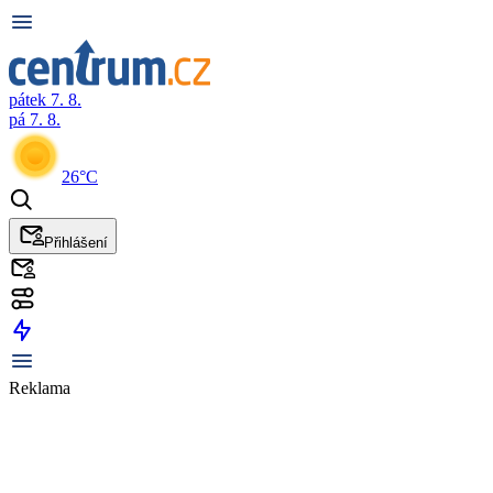
pátek 7. 8.
pá 7. 8.
26°C
Přihlášení
Reklama