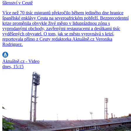
šílenství v Ceutě
Více než 70 tisíc migrantů překročilo během jediného dne hranice
španělské enklávy Ceuta na severoafrickém pobřeží. Bezprecedentní
krize proměnila obvykle živé město v liduprázdnou zónu s
vyprodanými obchody, zavřenými restauracemi a desítkami tisíc
vyděšených obyvatel. O tom, jak se město vyrovnává s krizí,
reportovala přímo z Ceuty redaktorka Aktuálně.cz Veronika
Rodriguez.
Aktuálně.cz - Video
dnes, 15:15