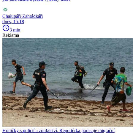
Chalupáři-Zahrádkáři
dnes, 15:18
3 min
Reklama
Honičky s policií a zoufalství. Reportérka popisuje migrační