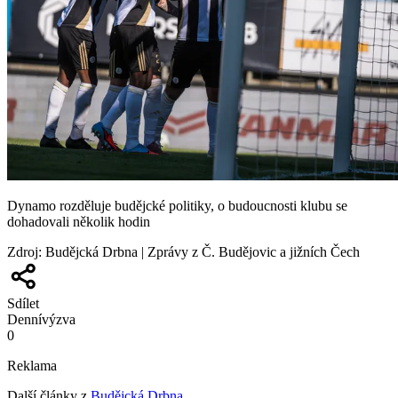
Dynamo rozděluje budějcké politiky, o budoucnosti klubu se
dohadovali několik hodin
Zdroj
:
Budějcká Drbna | Zprávy z Č. Budějovic a jižních Čech
Sdílet
Denní
výzva
0
Reklama
Další články z
Budějcká Drbna