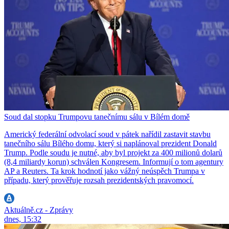
Soud dal stopku Trumpovu tanečnímu sálu v Bílém domě
Americký federální odvolací soud v pátek nařídil zastavit stavbu
tanečního sálu Bílého domu, který si naplánoval prezident Donald
Trump. Podle soudu je nutné, aby byl projekt za 400 milionů dolarů
(8,4 miliardy korun) schválen Kongresem. Informují o tom agentury
AP a Reuters. Ta krok hodnotí jako vážný neúspěch Trumpa v
případu, který prověřuje rozsah prezidentských pravomocí.
Aktuálně.cz - Zprávy
dnes, 15:32