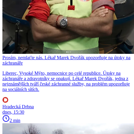
Prosím, nemlaťte nás. Lékař Marek Dvořák upozorňuje na útoky na
záchranáře
Liberec, Vysoké Mýto, nemocnice po celé republice. Útoky na
záchranáře a zdravotníky se opakují. Lékař Marek Dvořák, jedna z
nejznámějších tváří české záchranné služby, na problém upozorňuje
na sociálních sítích.
Hradecká Drbna
dnes, 15:30
2 min