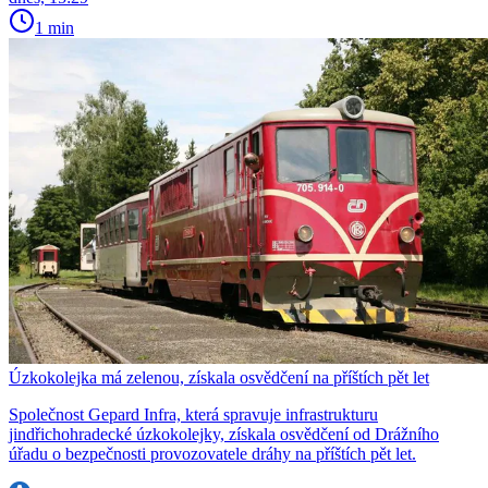
1 min
Úzkokolejka má zelenou, získala osvědčení na příštích pět let
Společnost Gepard Infra, která spravuje infrastrukturu
jindřichohradecké úzkokolejky, získala osvědčení od Drážního
úřadu o bezpečnosti provozovatele dráhy na příštích pět let.