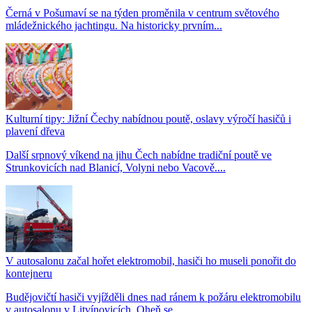
Černá v Pošumaví se na týden proměnila v centrum světového
mládežnického jachtingu. Na historicky prvním...
Kulturní tipy: Jižní Čechy nabídnou poutě, oslavy výročí hasičů i
plavení dřeva
Další srpnový víkend na jihu Čech nabídne tradiční poutě ve
Strunkovicích nad Blanicí, Volyni nebo Vacově....
V autosalonu začal hořet elektromobil, hasiči ho museli ponořit do
kontejneru
Budějovičtí hasiči vyjížděli dnes nad ránem k požáru elektromobilu
v autosalonu v Litvínovicích. Oheň se...