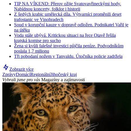
TIP NA VÍKEND: Přerov ožije Svatovavřineckými hody.
Nabídnou koncerty, folklor i historii
Z šedých krabic umělecká díla. Výtvarníci proměnili deset
trafostanic ve Vinohradech
Soud v korupční kauze v dopravě odložen. Podnikatel Vařil je
na útěku
Voda stále ubývá. Kritickou situaci na řece Otavě řešila
krajská komise pro sucho
Žena si kvůli falešné investici půjčila peníze. Podvodníkům
poslala 1,7 milionu
Tři pobodaní nožem v Tanvaldu. Útočníka policie zadržela
Zobrazit více
Zprávy
Domácí
Regionální
Jihočeský kraj
Vybrali jsme pro vás
Magazíny a zajímavosti