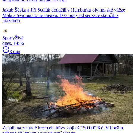
Jakub Šépka a Jiří Sedlák dotlačili v Hamburku olympijské vítěze
Mola a Søruma do tie-breaku. Dva body od senzace skončili s
prázdnou.
SportyŽivě
dnes, 14:56
3 min
Zapálit na zahradě hromadu trávy stojí až 150 000 Kč. V horším