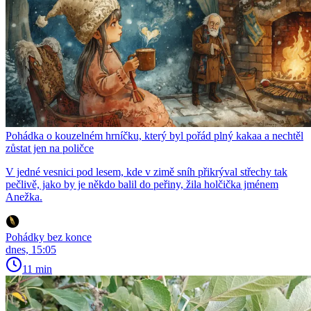
Pohádka o kouzelném hrníčku, který byl pořád plný kakaa a nechtěl
zůstat jen na poličce
V jedné vesnici pod lesem, kde v zimě sníh přikrýval střechy tak
pečlivě, jako by je někdo balil do peřiny, žila holčička jménem
Anežka.
Pohádky bez konce
dnes, 15:05
11 min