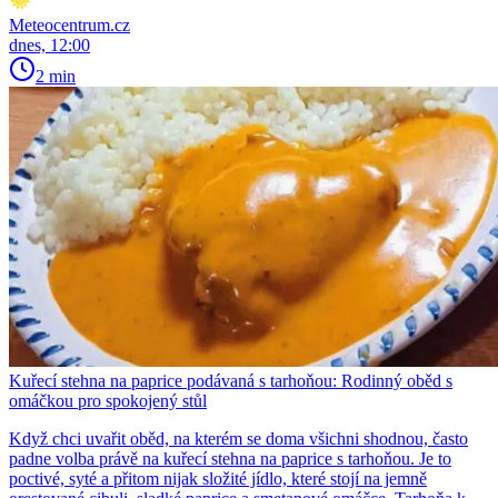
Meteocentrum.cz
dnes, 12:00
2 min
Kuřecí stehna na paprice podávaná s tarhoňou: Rodinný oběd s
omáčkou pro spokojený stůl
Když chci uvařit oběd, na kterém se doma všichni shodnou, často
padne volba právě na kuřecí stehna na paprice s tarhoňou. Je to
poctivé, syté a přitom nijak složité jídlo, které stojí na jemně