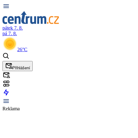
pátek 7. 8.
pá 7. 8.
26°C
Přihlášení
Reklama