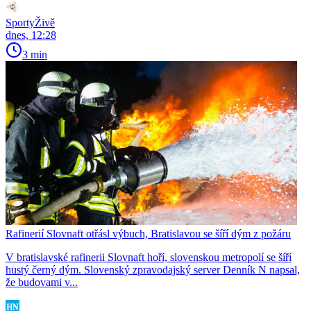
SportyŽivě
dnes, 12:28
3 min
Rafinerií Slovnaft otřásl výbuch, Bratislavou se šíří dým z požáru
V bratislavské rafinerii Slovnaft hoří, slovenskou metropolí se šíří
hustý černý dým. Slovenský zpravodajský server Denník N napsal,
že budovami v...