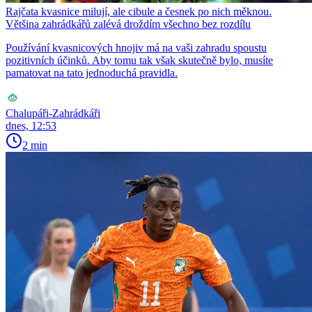
Rajčata kvasnice milují, ale cibule a česnek po nich měknou.
Většina zahrádkářů zalévá droždím všechno bez rozdílu
Používání kvasnicových hnojiv má na vaši zahradu spoustu
pozitivních účinků. Aby tomu tak však skutečně bylo, musíte
pamatovat na tato jednoduchá pravidla.
Chalupáři-Zahrádkáři
dnes, 12:53
2 min