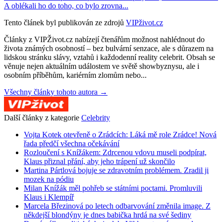
A oblékali ho do toho, co bylo zrovna...
Tento článek byl publikován ze zdrojů
VIPživot.cz
Články z VIPŽivot.cz nabízejí čtenářům možnost nahlédnout do
života známých osobností – bez bulvární senzace, ale s důrazem na
lidskou stránku slávy, vztahů i každodenní reality celebrit. Obsah se
věnuje nejen aktuálním událostem ve světě showbyznysu, ale i
osobním příběhům, kariérním zlomům nebo...
Všechny články tohoto autora →
Další články z kategorie
Celebrity
Vojta Kotek otevřeně o Zrádcích: Láká mě role Zrádce! Nová
řada předčí všechna očekávání
Rozloučení s Knížákem: Zdrcenou vdovu museli podpírat,
Klaus přiznal přání, aby jeho trápení už skončilo
Martina Pártlová bojuje se zdravotním problémem. Zradil ji
mozek na pódiu
Milan Knížák měl pohřeb se státními poctami. Promluvili
Klaus i Klempíř
Marcela Březinová po letech odbarvování změnila image. Z
někdejší blondýny je dnes babička hrdá na své šediny