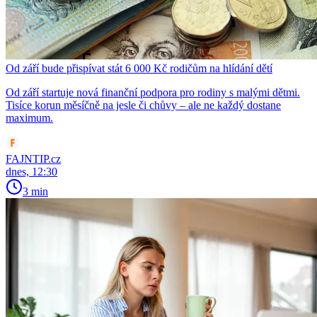
Od září bude přispívat stát 6 000 Kč rodičům na hlídání dětí
Od září startuje nová finanční podpora pro rodiny s malými dětmi.
Tisíce korun měsíčně na jesle či chůvy – ale ne každý dostane
maximum.
FAJNTIP.cz
dnes, 12:30
3 min