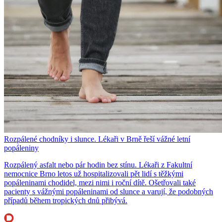
Rozpálené chodníky i slunce. Lékaři v Brně řeší vážné letní
popáleniny
Rozpálený asfalt nebo pár hodin bez stínu. Lékaři z Fakultní
nemocnice Brno letos už hospitalizovali pět lidí s těžkými
popáleninami chodidel, mezi nimi i roční dítě. Ošetřovali také
pacienty s vážnými popáleninami od slunce a varují, že podobných
případů během tropických dnů přibývá.