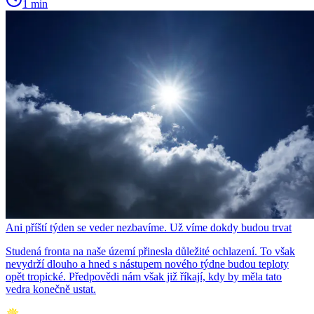
1 min
Ani příští týden se veder nezbavíme. Už víme dokdy budou trvat
Studená fronta na naše území přinesla důležité ochlazení. To však
nevydrží dlouho a hned s nástupem nového týdne budou teploty
opět tropické. Předpovědi nám však již říkají, kdy by měla tato
vedra konečně ustat.