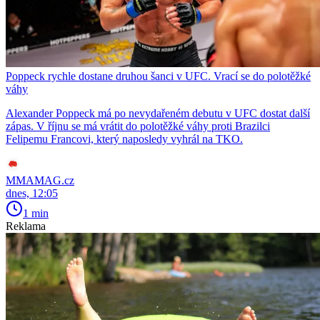
Poppeck rychle dostane druhou šanci v UFC. Vrací se do polotěžké
váhy
Alexander Poppeck má po nevydařeném debutu v UFC dostat další
zápas. V říjnu se má vrátit do polotěžké váhy proti Brazilci
Felipemu Francovi, který naposledy vyhrál na TKO.
MMAMAG.cz
dnes, 12:05
1 min
Reklama