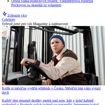
Drsná válka politických rivalek: Vildumetzová roznesla
Peckovou za skandál za volantem
Zobrazit více
Celebrity
Vybrali jsme pro vás
Magazíny a zajímavosti
Kolik si měsíčne vydělá jeřábník v Česku. Měsíční plat vám vyrazí
dech
Každý den stoupají desítky metrů nad zem, kde v úzké kabině
rozhodují o životech svých kolegů na staveništi. Internetem kolují