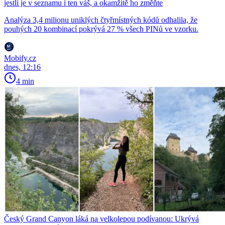
jestli je v seznamu i ten váš, a okamžitě ho změňte
Analýza 3,4 milionu uniklých čtyřmístných kódů odhalila, že
pouhých 20 kombinací pokrývá 27 % všech PINů ve vzorku.
Mobify.cz
dnes, 12:16
4 min
Český Grand Canyon láká na velkolepou podívanou: Ukrývá