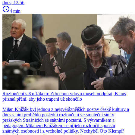
dnes, 12:56
4 min
Rozloučení s Knížákem: Zdrcenou vdovu museli podpírat, Klaus
přiznal přání, aby jeho trápení už skončilo
Milan Knížák byl jednou z nejsvéráznějších postav české kultury a
dnes s ním proběhlo poslední rozloučení ve smuteční síni v
pražských Strašnicích se státními poctami. S výtvarníkem a
pedagogem Milanem Knížákem se přijelo rozloučit spoustu
známých osobností i z vrcholné politiky. Nechyběl Oto Klempíř