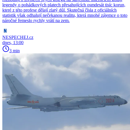
legendy o pohádkových platech přesahujících osmdesát tisíc korun,
které z této profese dělají zlatý důl. Skutečná čísla z oficiálních
statistik však odhalují nečekanou realitu, která mnohé zájemce o toto
náročné řemeslo rychly vrátí na zem.
NESPECHEJ.cz
dnes, 13:00
3 min