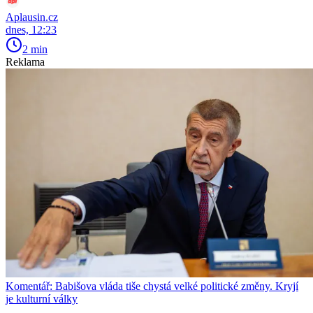
Aplausin.cz
dnes, 12:23
2 min
Reklama
Komentář: Babišova vláda tiše chystá velké politické změny. Kryjí
je kulturní války