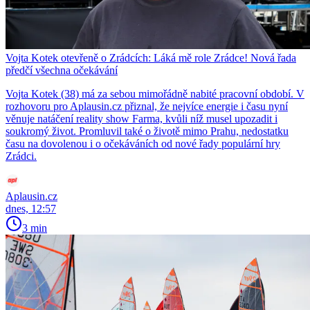
Vojta Kotek otevřeně o Zrádcích: Láká mě role Zrádce! Nová řada
předčí všechna očekávání
Vojta Kotek (38) má za sebou mimořádně nabité pracovní období. V
rozhovoru pro Aplausin.cz přiznal, že nejvíce energie i času nyní
věnuje natáčení reality show Farma, kvůli níž musel upozadit i
soukromý život. Promluvil také o životě mimo Prahu, nedostatku
času na dovolenou i o očekáváních od nové řady populární hry
Zrádci.
Aplausin.cz
dnes, 12:57
3 min