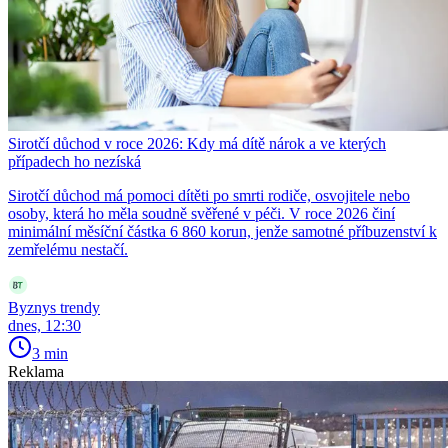
Sirotčí důchod v roce 2026: Kdy má dítě nárok a ve kterých
případech ho nezíská
Sirotčí důchod má pomoci dítěti po smrti rodiče, osvojitele nebo
osoby, která ho měla soudně svěřené v péči. V roce 2026 činí
minimální měsíční částka 6 860 korun, jenže samotné příbuzenství k
zemřelému nestačí.
Byznys trendy
dnes, 12:30
3 min
Reklama