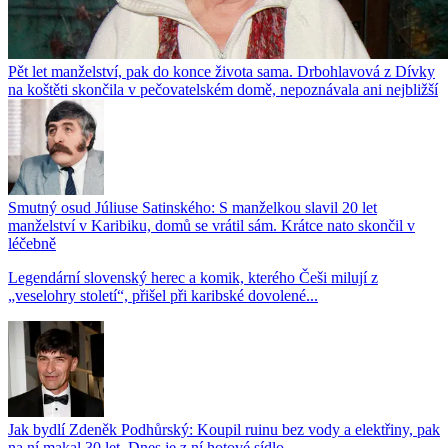
Pět let manželství, pak do konce života sama. Drbohlavová z Dívky
na koštěti skončila v pečovatelském domě, nepoznávala ani nejbližší
Smutný osud Júliuse Satinského: S manželkou slavil 20 let
manželství v Karibiku, domů se vrátil sám. Krátce nato skončil v
léčebně
Legendární slovenský herec a komik, kterého Češi milují z
„veselohry století“, přišel při karibské dovolené...
Jak bydlí Zdeněk Podhůrský: Koupil ruinu bez vody a elektřiny, pak
na ní makal 30 let. Dnes je z ní hotové sídlo