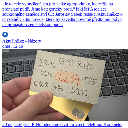
„Je to celé vymyšlené jen pro velké agropodniky, které žijí na
pronajaté půdě. Jsme kategoricky proti,“ řekl šéf Asociace
soukromého zemědělství ČR Jaroslav Šebek redakci Aktuálně.cz k
chystané vládní novele, která by zavedla povinné předkupní právo
na pronajatou zemědělskou půdu.
Aktuálně.cz - Názory
dnes, 12:19
20 nejčastějších PINů odemkne čtvrtinu všech telefonů. Koukněte,