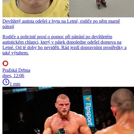
Devítiletý autista odešel z bytu na Letné, rodiče po něm marně
pátrají
Rodiče a policisté prosí o pomoc při pátrání po devítiletém
autistickém chlapci, který v pátek dopoledne odešel domova na
Letné. Od té doby ho neviděli. Rád jezdí dopravními prostředky a
také výtahem.
Pražská Drbna
dnes, 12:06
1 min