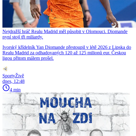
Nejdražší hráč Realu Madrid měl působit v Olomouci. Diomande
nyní stojí tři miliardy.
Ivorský křídelník Yan Diomande přestoupil v létě 2026 z Lipska do
Realu Madrid za odhadovaných 120 až 125 milionů eur. Českou
ligou přitom málem prošel.
SportyŽivě
dnes, 12:48
4 min