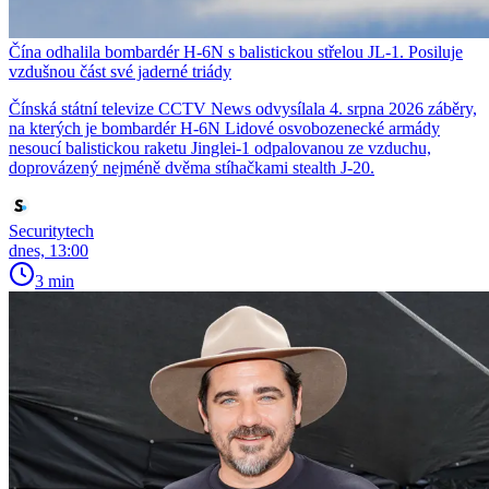
Čína odhalila bombardér H-6N s balistickou střelou JL-1. Posiluje
vzdušnou část své jaderné triády
Čínská státní televize CCTV News odvysílala 4. srpna 2026 záběry,
na kterých je bombardér H-6N Lidové osvobozenecké armády
nesoucí balistickou raketu Jinglei-1 odpalovanou ze vzduchu,
doprovázený nejméně dvěma stíhačkami stealth J-20.
Securitytech
dnes, 13:00
3 min