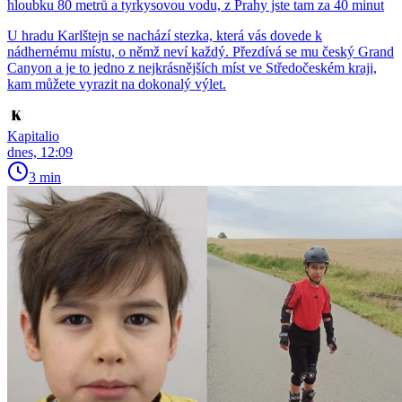
hloubku 80 metrů a tyrkysovou vodu, z Prahy jste tam za 40 minut
U hradu Karlštejn se nachází stezka, která vás dovede k
nádhernému místu, o němž neví každý. Přezdívá se mu český Grand
Canyon a je to jedno z nejkrásnějších míst ve Středočeském kraji,
kam můžete vyrazit na dokonalý výlet.
Kapitalio
dnes, 12:09
3 min