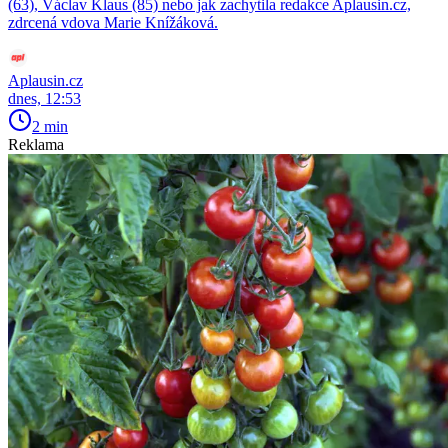
(63), Václav Klaus (85) nebo jak zachytila redakce Aplausin.cz,
zdrcená vdova Marie Knížáková.
Aplausin.cz
dnes, 12:53
2 min
Reklama