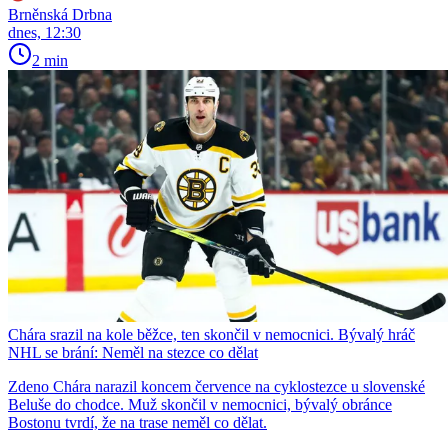
Brněnská Drbna
dnes, 12:30
2 min
Chára srazil na kole běžce, ten skončil v nemocnici. Bývalý hráč
NHL se brání: Neměl na stezce co dělat
Zdeno Chára narazil koncem července na cyklostezce u slovenské
Beluše do chodce. Muž skončil v nemocnici, bývalý obránce
Bostonu tvrdí, že na trase neměl co dělat.