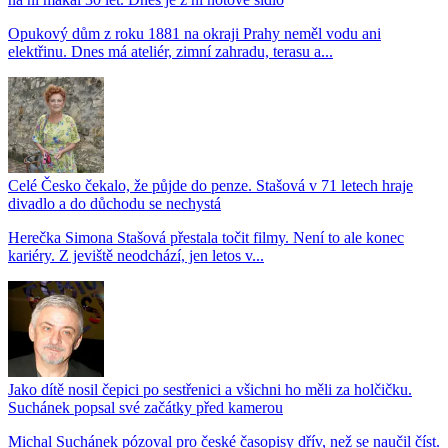
Opukový dům z roku 1881 na okraji Prahy neměl vodu ani
elektřinu. Dnes má ateliér, zimní zahradu, terasu a...
Celé Česko čekalo, že půjde do penze. Stašová v 71 letech hraje
divadlo a do důchodu se nechystá
Herečka Simona Stašová přestala točit filmy. Není to ale konec
kariéry. Z jeviště neodchází, jen letos v...
Jako dítě nosil čepici po sestřenici a všichni ho měli za holčičku.
Suchánek popsal své začátky před kamerou
Michal Suchánek pózoval pro české časopisy dřív, než se naučil číst.