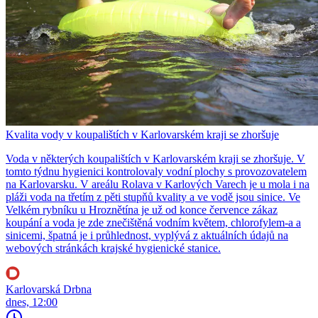
Kvalita vody v koupalištích v Karlovarském kraji se zhoršuje
Voda v některých koupalištích v Karlovarském kraji se zhoršuje. V
tomto týdnu hygienici kontrolovaly vodní plochy s provozovatelem
na Karlovarsku. V areálu Rolava v Karlových Varech je u mola i na
pláži voda na třetím z pěti stupňů kvality a ve vodě jsou sinice. Ve
Velkém rybníku u Hroznětína je už od konce července zákaz
koupání a voda je zde znečištěná vodním květem, chlorofylem-a a
sinicemi, špatná je i průhlednost, vyplývá z aktuálních údajů na
webových stránkách krajské hygienické stanice.
Karlovarská Drbna
dnes, 12:00