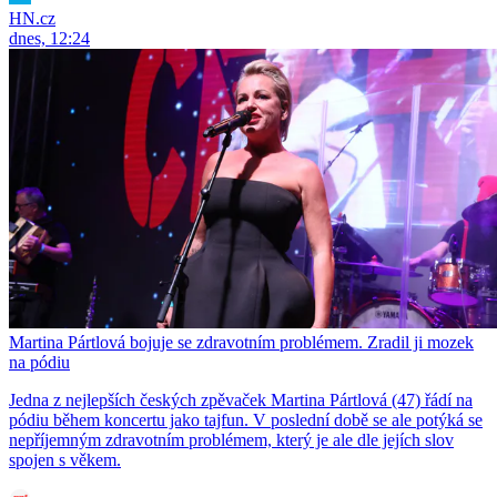
HN.cz
dnes, 12:24
Martina Pártlová bojuje se zdravotním problémem. Zradil ji mozek
na pódiu
Jedna z nejlepších českých zpěvaček Martina Pártlová (47) řádí na
pódiu během koncertu jako tajfun. V poslední době se ale potýká se
nepříjemným zdravotním problémem, který je ale dle jejích slov
spojen s věkem.