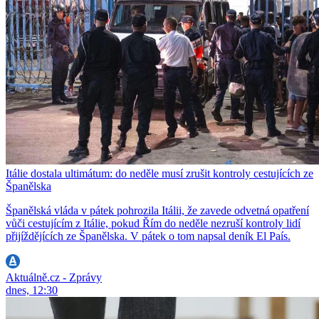
Itálie dostala ultimátum: do neděle musí zrušit kontroly cestujících ze
Španělska
Španělská vláda v pátek pohrozila Itálii, že zavede odvetná opatření
vůči cestujícím z Itálie, pokud Řím do neděle nezruší kontroly lidí
přijíždějících ze Španělska. V pátek o tom napsal deník El País.
Aktuálně.cz - Zprávy
dnes, 12:30