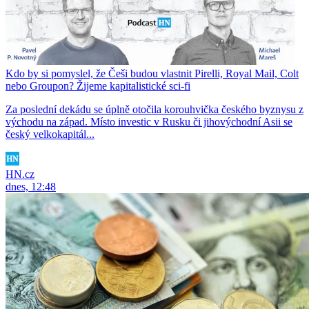
Kdo by si pomyslel, že Češi budou vlastnit Pirelli, Royal Mail, Colt
nebo Groupon? Žijeme kapitalistické sci-fi
Za poslední dekádu se úplně otočila korouhvička českého byznysu z
východu na západ. Místo investic v Rusku či jihovýchodní Asii se
český velkokapitál...
HN.cz
dnes, 12:48