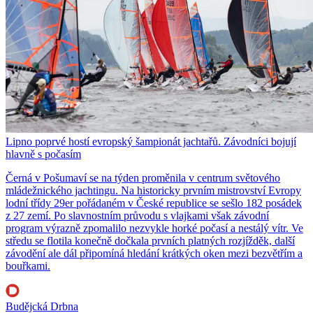
Lipno poprvé hostí evropský šampionát jachtařů. Závodníci bojují
hlavně s počasím
Černá v Pošumaví se na týden proměnila v centrum světového
mládežnického jachtingu. Na historicky prvním mistrovství Evropy
lodní třídy 29er pořádaném v České republice se sešlo 182 posádek
z 27 zemí. Po slavnostním průvodu s vlajkami však závodní
program výrazně zpomalilo nezvykle horké počasí a nestálý vítr. Ve
středu se flotila konečně dočkala prvních platných rozjížděk, další
závodění ale dál připomíná hledání krátkých oken mezi bezvětřím a
bouřkami.
Budějcká Drbna