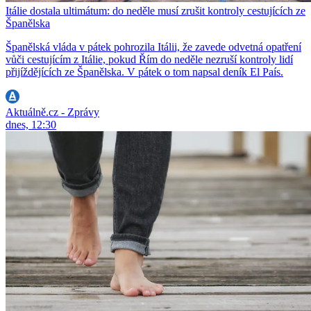
Itálie dostala ultimátum: do neděle musí zrušit kontroly cestujících ze
Španělska
Španělská vláda v pátek pohrozila Itálii, že zavede odvetná opatření
vůči cestujícím z Itálie, pokud Řím do neděle nezruší kontroly lidí
přijíždějících ze Španělska. V pátek o tom napsal deník El País.
Aktuálně.cz - Zprávy
dnes, 12:30