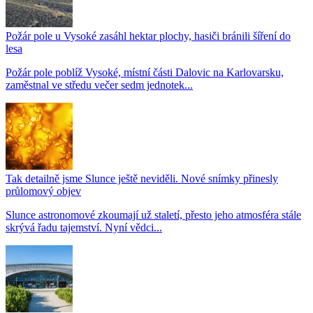
Požár pole u Vysoké zasáhl hektar plochy, hasiči bránili šíření do
lesa
Požár pole poblíž Vysoké, místní části Dalovic na Karlovarsku,
zaměstnal ve středu večer sedm jednotek...
Tak detailně jsme Slunce ještě neviděli. Nové snímky přinesly
průlomový objev
Slunce astronomové zkoumají už staletí, přesto jeho atmosféra stále
skrývá řadu tajemství. Nyní vědci...