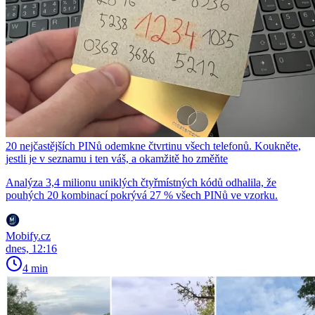
20 nejčastějších PINů odemkne čtvrtinu všech telefonů. Koukněte,
jestli je v seznamu i ten váš, a okamžitě ho změňte
Analýza 3,4 milionu uniklých čtyřmístných kódů odhalila, že
pouhých 20 kombinací pokrývá 27 % všech PINů ve vzorku.
Mobify.cz
dnes, 12:16
4 min