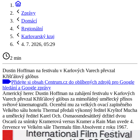
Zprávy
Domácí
Regionální
Karlovarský kraj
4. 7. 2026, 05:29
2 min
Dustin Hoffman na festivalu v Karlových Varech převzal
Křišťálový glóbus
Přidejte si obsah Centrum.cz do oblíbených zdrojů pro Google
hledání a Google zprávy
Americký herec Dustin Hoffman na zahájení festivalu v Karlových
Varech převzal Křišťálový glóbus za mimořádný umělecký přínos
světové kinematografii. Ocenění mu za velkých ovací zaplněného
Velkého sálu hotelu Thermal předali výkonný ředitel Kryštof Mucha
a umělecký ředitel Karel Och. Osmaosmdesátiletý držitel dvou
Oscarů za snímky Kramerová versus Kramer a Rain Man uvede 4.
července ve Velkém sále Thermalu film Absolvent z roku 1967.