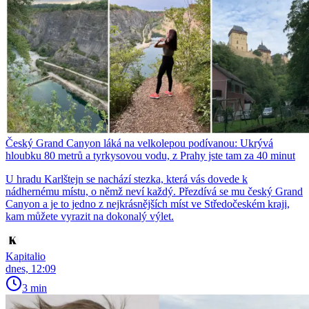
Český Grand Canyon láká na velkolepou podívanou: Ukrývá
hloubku 80 metrů a tyrkysovou vodu, z Prahy jste tam za 40 minut
U hradu Karlštejn se nachází stezka, která vás dovede k
nádhernému místu, o němž neví každý. Přezdívá se mu český Grand
Canyon a je to jedno z nejkrásnějších míst ve Středočeském kraji,
kam můžete vyrazit na dokonalý výlet.
Kapitalio
dnes, 12:09
3 min