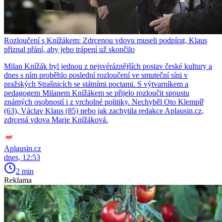
Rozloučení s Knížákem: Zdrcenou vdovu museli podpírat, Klaus
přiznal přání, aby jeho trápení už skončilo
Milan Knížák byl jednou z nejsvéráznějších postav české kultury a
dnes s ním proběhlo poslední rozloučení ve smuteční síni v
pražských Strašnicích se státními poctami. S výtvarníkem a
pedagogem Milanem Knížákem se přijelo rozloučit spoustu
známých osobností i z vrcholné politiky. Nechyběl Oto Klempíř
(63), Václav Klaus (85) nebo jak zachytila redakce Aplausin.cz,
zdrcená vdova Marie Knížáková.
Aplausin.cz
dnes, 12:53
2 min
Reklama