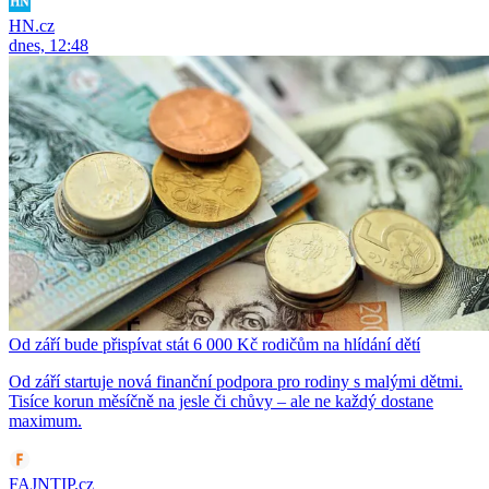
HN.cz
dnes, 12:48
Od září bude přispívat stát 6 000 Kč rodičům na hlídání dětí
Od září startuje nová finanční podpora pro rodiny s malými dětmi.
Tisíce korun měsíčně na jesle či chůvy – ale ne každý dostane
maximum.
FAJNTIP.cz