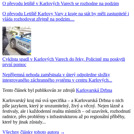
O převodu letiště v Karlových Varech se rozhodne na podzim
O převodu Letiště Karlovy Vary z kraje na stát by měli zastupitelé i
vláda rozhodovat zřejmě na podzim....
Cyklista spadl v Karlových Varech do řeky. Policisté mu poskytli
první pomoc
Nepříjemná nehoda zaměstnala v úterý odpoledne složky
integrovaného záchranného systému v centru Karlových...
Tento článek byl publikován ze zdrojů
Karlovarská Drbna
Karlovarský kraj má svá specifika – a Karlovarská Drbna o nich
píše jazykem, který je srozumitelný, živý a věcný. Nejen lázně a
festivaly, ale i každodenní realita místních – od uzavírek, rozhodnutí
radnice, přes problémy s infrastrukturou až po regionální příběhy,
které by jinak zůstaly...
Všechny články tohoto autora →