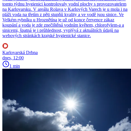
tomto týdnu hygienici kontrolovaly vodní plochy s provozovatelem
na Karlovarsku. V areálu Rolava v Karlových Varech je u mola i na
pláži voda na třetím z pěti stupňů kvality a ve vodě jsou sinice. Ve
Velkém rybníku u Hroznětína je už od konce července zákaz
koupání a voda je zde znečištěná vodním květem, chlorofylem-a a
sinicemi, špatná je i průhlednost, vyplývá z aktuálních údajů na
webových stránkách krajské hygienické stanice.
Karlovarská Drbna
dnes, 12:00
1 min