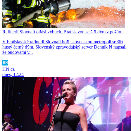
Rafinerií Slovnaft otřásl výbuch, Bratislavou se šíří dým z požáru
V bratislavské rafinerii Slovnaft hoří, slovenskou metropolí se šíří
hustý černý dým. Slovenský zpravodajský server Denník N napsal,
že budovami v...
HN.cz
dnes, 12:24