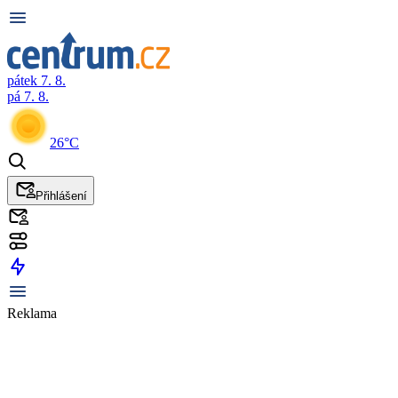
pátek 7. 8.
pá 7. 8.
26°C
Přihlášení
Reklama