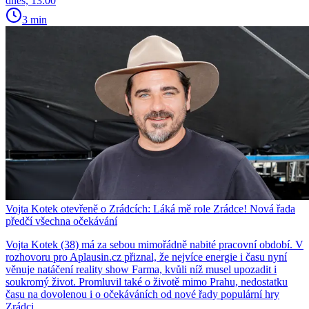
dnes, 13:00
3 min
Vojta Kotek otevřeně o Zrádcích: Láká mě role Zrádce! Nová řada
předčí všechna očekávání
Vojta Kotek (38) má za sebou mimořádně nabité pracovní období. V
rozhovoru pro Aplausin.cz přiznal, že nejvíce energie i času nyní
věnuje natáčení reality show Farma, kvůli níž musel upozadit i
soukromý život. Promluvil také o životě mimo Prahu, nedostatku
času na dovolenou i o očekáváních od nové řady populární hry
Zrádci.