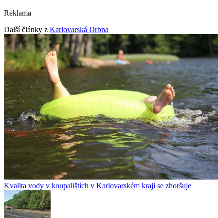
Reklama
Další články z
Karlovarská Drbna
Kvalita vody v koupalištích v Karlovarském kraji se zhoršuje