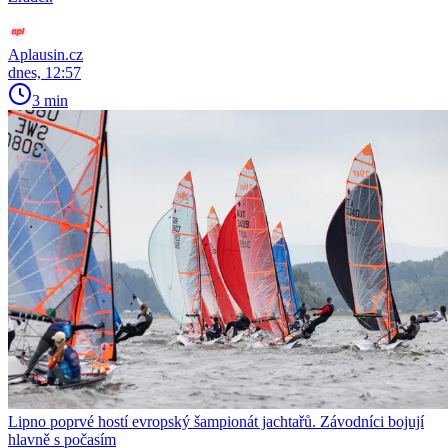
Aplausin.cz
dnes, 12:57
3 min
Lipno poprvé hostí evropský šampionát jachtařů. Závodníci bojují
hlavně s počasím