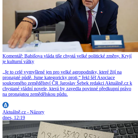
Komentář: Babišova vláda tiše chystá velké politické změny. Kryjí
je kulturní války
„Je to celé vymyšlené jen pro velké agropodniky, které žijí na
pronajaté půdě. Jsme kategoricky proti,“ řekl šéf Asociace
soukromého zemědělství ČR Jaroslav Šebek redakci Aktuálně.cz k
chystané vládní novele, která by zavedla povinné předkupní právo
na pronajatou zemědělskou půdu.
Aktuálně.cz - Názory
dnes, 12:19