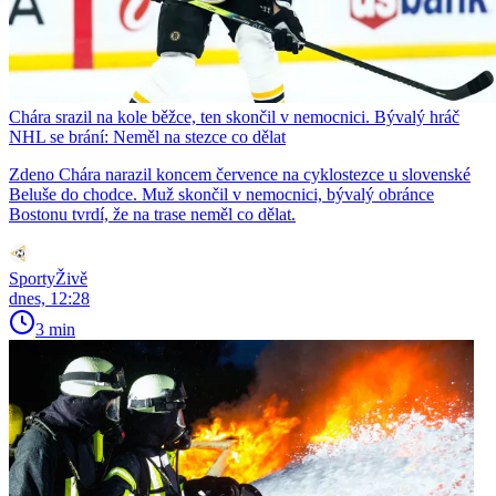
Chára srazil na kole běžce, ten skončil v nemocnici. Bývalý hráč
NHL se brání: Neměl na stezce co dělat
Zdeno Chára narazil koncem července na cyklostezce u slovenské
Beluše do chodce. Muž skončil v nemocnici, bývalý obránce
Bostonu tvrdí, že na trase neměl co dělat.
SportyŽivě
dnes, 12:28
3 min