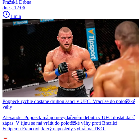
Pražská Drbna
dnes, 12:06
1 min
Poppeck rychle dostane druhou šanci v UFC. Vrací se do polotěžké
váhy
Alexander Poppeck má po nevydařeném debutu v UFC dostat další
zápas. V říjnu se má vrátit do polotěžké váhy proti Brazilci
Felipemu Francovi, který naposledy vyhrál na TKO.