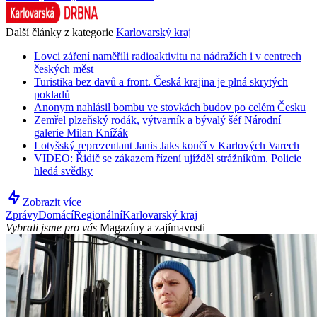
Další články z kategorie
Karlovarský kraj
Lovci záření naměřili radioaktivitu na nádražích i v centrech
českých měst
Turistika bez davů a front. Česká krajina je plná skrytých
pokladů
Anonym nahlásil bombu ve stovkách budov po celém Česku
Zemřel plzeňský rodák, výtvarník a bývalý šéf Národní
galerie Milan Knížák
Lotyšský reprezentant Janis Jaks končí v Karlových Varech
VIDEO: Řidič se zákazem řízení ujížděl strážníkům. Policie
hledá svědky
Zobrazit více
Zprávy
Domácí
Regionální
Karlovarský kraj
Vybrali jsme pro vás
Magazíny a zajímavosti