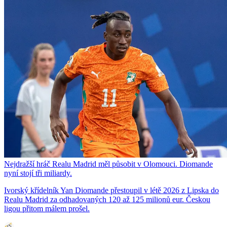
Nejdražší hráč Realu Madrid měl působit v Olomouci. Diomande
nyní stojí tři miliardy.
Ivorský křídelník Yan Diomande přestoupil v létě 2026 z Lipska do
Realu Madrid za odhadovaných 120 až 125 milionů eur. Českou
ligou přitom málem prošel.