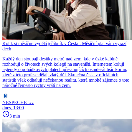
Kolik si měsíčne vydělá jeřábník v Česku. Měsíční plat vám vyrazí
dech
Každý den stoupají desítky metrů nad zem, kde v úzké kabině
rozhodují o životech svých kolegů na staveništi. Internetem kolují
legendy o pohádkových platech přesahujících osmdesát tisíc korun,
které z této profese dělají zlatý důl. Skutečná čísla z oficiálních
statistik však odhalují nečekanou realitu, která mnohé zájemce o toto
náročné řemeslo rychly vrátí na zem.
NESPECHEJ.cz
dnes, 13:00
3 min