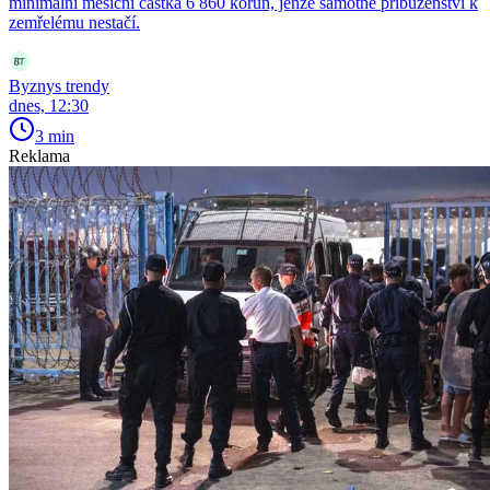
minimální měsíční částka 6 860 korun, jenže samotné příbuzenství k
zemřelému nestačí.
Byznys trendy
dnes, 12:30
3 min
Reklama