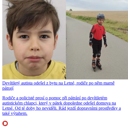
Devítiletý autista odešel z bytu na Letné, rodiče po něm marně
pátrají
Rodiče a policisté prosí o pomoc při pátrání po devítiletém
autistickém chlapci, který v pátek dopoledne odešel domova na
Letné. Od té doby ho neviděli. Rád jezdí dopravními prostředky a
také výtahem.