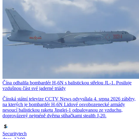
Čína odhalila bombardér H-6N s balistickou střelou JL-1. Posiluje
vzdušnou část své jaderné triády
Čínská státní televize CCTV News odvysílala 4. srpna 2026 záběry,
na kterých je bombardér H-6N Lidové osvobozenecké armády
nesoucí balistickou raketu Jinglei-1 odpalovanou ze vzduchu,
doprovázený nejméně dvěma stíhačkami stealth J-20.
Securitytech