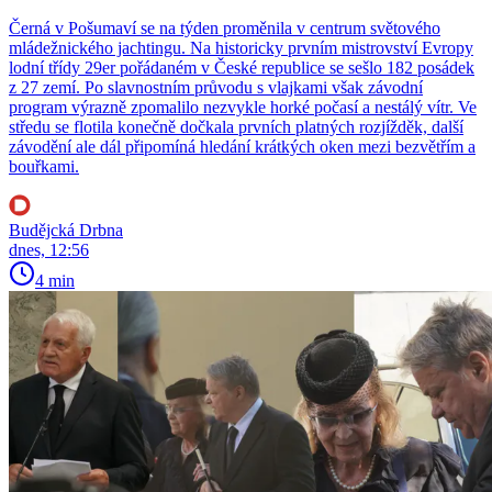
Černá v Pošumaví se na týden proměnila v centrum světového
mládežnického jachtingu. Na historicky prvním mistrovství Evropy
lodní třídy 29er pořádaném v České republice se sešlo 182 posádek
z 27 zemí. Po slavnostním průvodu s vlajkami však závodní
program výrazně zpomalilo nezvykle horké počasí a nestálý vítr. Ve
středu se flotila konečně dočkala prvních platných rozjížděk, další
závodění ale dál připomíná hledání krátkých oken mezi bezvětřím a
bouřkami.
Budějcká Drbna
dnes, 12:56
4 min