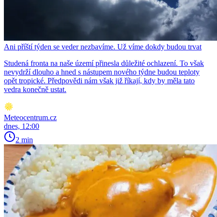
Ani příští týden se veder nezbavíme. Už víme dokdy budou trvat
Studená fronta na naše území přinesla důležité ochlazení. To však
nevydrží dlouho a hned s nástupem nového týdne budou teploty
opět tropické. Předpovědi nám však již říkají, kdy by měla tato
vedra konečně ustat.
Meteocentrum.cz
dnes, 12:00
2 min