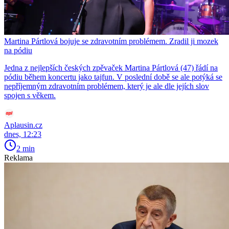
Martina Pártlová bojuje se zdravotním problémem. Zradil ji mozek
na pódiu
Jedna z nejlepších českých zpěvaček Martina Pártlová (47) řádí na
pódiu během koncertu jako tajfun. V poslední době se ale potýká se
nepříjemným zdravotním problémem, který je ale dle jejích slov
spojen s věkem.
Aplausin.cz
dnes, 12:23
2 min
Reklama