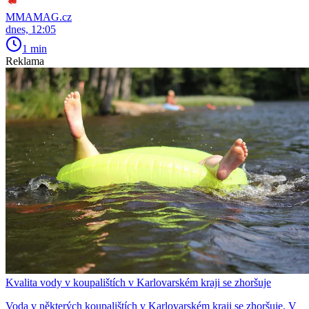
MMAMAG.cz
dnes, 12:05
1 min
Reklama
Kvalita vody v koupalištích v Karlovarském kraji se zhoršuje
Voda v některých koupalištích v Karlovarském kraji se zhoršuje. V