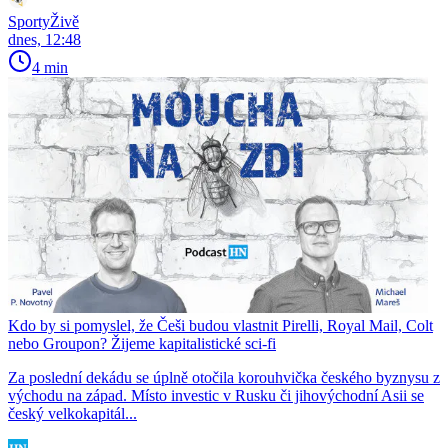
SportyŽivě
dnes, 12:48
4 min
Kdo by si pomyslel, že Češi budou vlastnit Pirelli, Royal Mail, Colt
nebo Groupon? Žijeme kapitalistické sci-fi
Za poslední dekádu se úplně otočila korouhvička českého byznysu z
východu na západ. Místo investic v Rusku či jihovýchodní Asii se
český velkokapitál...