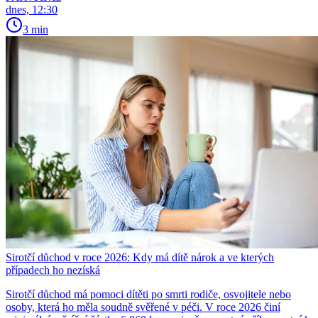
dnes, 12:30
3 min
Sirotčí důchod v roce 2026: Kdy má dítě nárok a ve kterých
případech ho nezíská
Sirotčí důchod má pomoci dítěti po smrti rodiče, osvojitele nebo
osoby, která ho měla soudně svěřené v péči. V roce 2026 činí