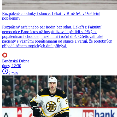
Rozpálené chodníky i slunce. Lékaři v Brně řeší vážné letní
popáleniny
Rozpálený asfalt nebo pár hodin bez stínu. Lékaři z Fakultní
nemocnice Brno letos už hospitalizovali pět lidí s těžkými
popáleninami chodidel, mezi nimi i roční dítě. Ošetřovali také
pacienty s vážnými popáleninami od slunce a varují, že podobných
případů během tropických dnů přibývá.
Brněnská Drbna
dnes, 12:30
2 min