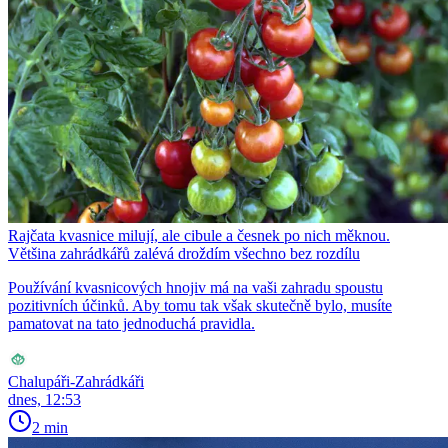
Rajčata kvasnice milují, ale cibule a česnek po nich měknou.
Většina zahrádkářů zalévá droždím všechno bez rozdílu
Používání kvasnicových hnojiv má na vaši zahradu spoustu
pozitivních účinků. Aby tomu tak však skutečně bylo, musíte
pamatovat na tato jednoduchá pravidla.
Chalupáři-Zahrádkáři
dnes, 12:53
2 min