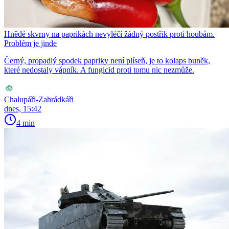
Hnědé skvrny na paprikách nevyléčí žádný postřik proti houbám.
Problém je jinde
Černý, propadlý spodek papriky není plíseň, je to kolaps buněk,
které nedostaly vápník. A fungicid proti tomu nic nezmůže.
Chalupáři-Zahrádkáři
dnes, 15:42
4 min