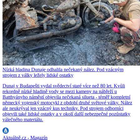
Nízká hladina Dunaje odhalila nečekaný nález. Pod vzácným
strojem z války ležely lidské ostatky
Dunaj v Budapešti vydal svědectví staré více než 80 let. Kvůli
rekordně nízké hladině vody se mezi kameny na nábřeží u
Batthyányho náměstí objevila nečekaná silueta - téměř kompletní
německý vojenský motocykl z období druhé světové války. Nález
ale neukrýval jen vzácný kus techniky. Pod strojem odborníci
objevili také lidské ostatky a v okolí další nebezpečné pozůstatky
válečného materiálu.
Aktuálně.cz - Magazín