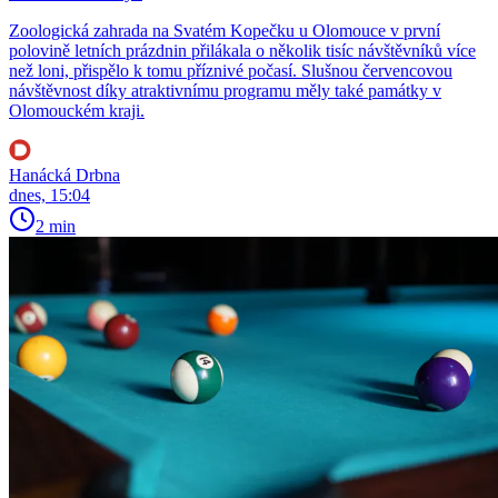
Zoologická zahrada na Svatém Kopečku u Olomouce v první
polovině letních prázdnin přilákala o několik tisíc návštěvníků více
než loni, přispělo k tomu příznivé počasí. Slušnou červencovou
návštěvnost díky atraktivnímu programu měly také památky v
Olomouckém kraji.
Hanácká Drbna
dnes, 15:04
2 min