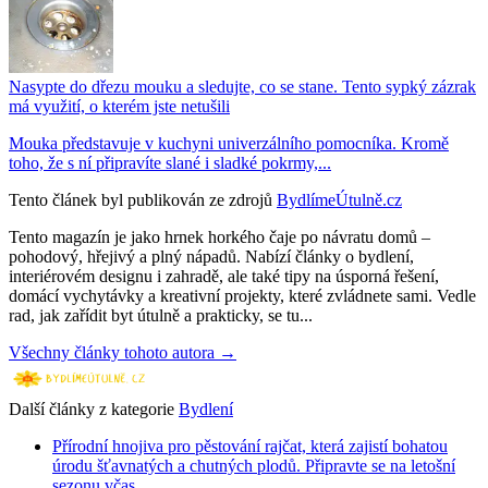
Nasypte do dřezu mouku a sledujte, co se stane. Tento sypký zázrak
má využití, o kterém jste netušili
Mouka představuje v kuchyni univerzálního pomocníka. Kromě
toho, že s ní připravíte slané i sladké pokrmy,...
Tento článek byl publikován ze zdrojů
BydlímeÚtulně.cz
Tento magazín je jako hrnek horkého čaje po návratu domů –
pohodový, hřejivý a plný nápadů. Nabízí články o bydlení,
interiérovém designu i zahradě, ale také tipy na úsporná řešení,
domácí vychytávky a kreativní projekty, které zvládnete sami. Vedle
rad, jak zařídit byt útulně a prakticky, se tu...
Všechny články tohoto autora →
Další články z kategorie
Bydlení
Přírodní hnojiva pro pěstování rajčat, která zajistí bohatou
úrodu šťavnatých a chutných plodů. Připravte se na letošní
sezonu včas