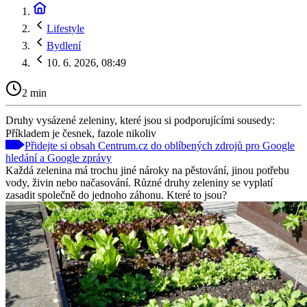
Lifestyle
Bydlení
10. 6. 2026, 08:49
2 min
Druhy vysázené zeleniny, které jsou si podporujícími sousedy:
Příkladem je česnek, fazole nikoliv
Přidejte si obsah Centrum.cz do oblíbených zdrojů pro Google
hledání a Google zprávy
Každá zelenina má trochu jiné nároky na pěstování, jinou potřebu
vody, živin nebo načasování. Různé druhy zeleniny se vyplatí
zasadit společně do jednoho záhonu. Které to jsou?