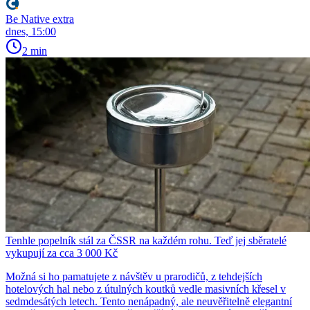
Be Native extra
dnes, 15:00
2 min
Tenhle popelník stál za ČSSR na každém rohu. Teď jej sběratelé
vykupují za cca 3 000 Kč
Možná si ho pamatujete z návštěv u prarodičů, z tehdejších
hotelových hal nebo z útulných koutků vedle masivních křesel v
sedmdesátých letech. Tento nenápadný, ale neuvěřitelně elegantní