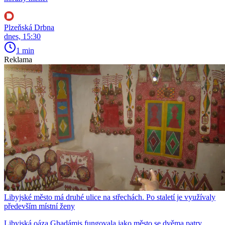
Plzeňská Drbna
dnes, 15:30
1 min
Reklama
Libyjské město má druhé ulice na střechách. Po staletí je využívaly
především místní ženy
Libyjská oáza Ghadámis fungovala jako město se dvěma patry