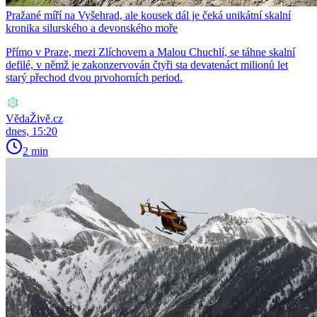
Pražané míří na Vyšehrad, ale kousek dál je čeká unikátní skalní
kronika silurského a devonského moře
Přímo v Praze, mezi Zlíchovem a Malou Chuchlí, se táhne skalní
defilé, v němž je zakonzervován čtyři sta devatenáct milionů let
starý přechod dvou prvohorních period.
VědaŽivě.cz
dnes, 15:20
2 min