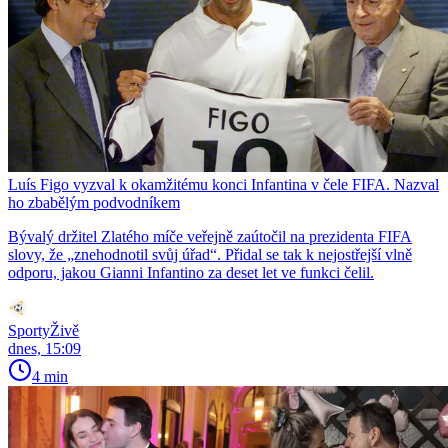
Luís Figo vyzval k okamžitému konci Infantina v čele FIFA. Nazval
ho zbabělým podvodníkem
Bývalý držitel Zlatého míče veřejně zaútočil na prezidenta FIFA
slovy, že „znehodnotil svůj úřad“. Přidal se tak k nejostřejší vlně
odporu, jakou Gianni Infantino za deset let ve funkci čelil.
SportyŽivě
dnes, 15:09
4 min