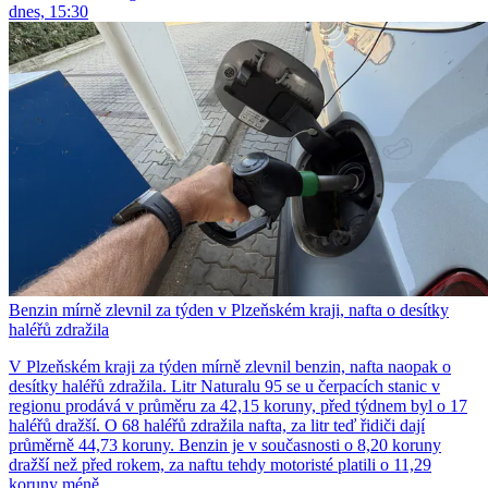
dnes, 15:30
Benzin mírně zlevnil za týden v Plzeňském kraji, nafta o desítky
haléřů zdražila
V Plzeňském kraji za týden mírně zlevnil benzin, nafta naopak o
desítky haléřů zdražila. Litr Naturalu 95 se u čerpacích stanic v
regionu prodává v průměru za 42,15 koruny, před týdnem byl o 17
haléřů dražší. O 68 haléřů zdražila nafta, za litr teď řidiči dají
průměrně 44,73 koruny. Benzin je v současnosti o 8,20 koruny
dražší než před rokem, za naftu tehdy motoristé platili o 11,29
koruny méně.