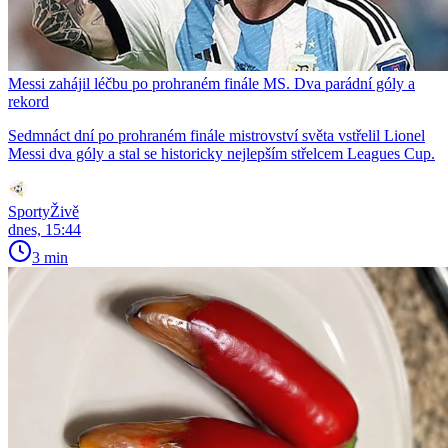
Messi zahájil léčbu po prohraném finále MS. Dva parádní góly a
rekord
Sedmnáct dní po prohraném finále mistrovství světa vstřelil Lionel
Messi dva góly a stal se historicky nejlepším střelcem Leagues Cup.
SportyŽivě
dnes, 15:44
3 min