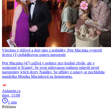
Všechno v růžové a dort jako z pohádky: Petr Macinka vystrojil
dcerce (1) pohádkovou oslavu narozenin
Petr Macinka (47) zažívá v politice sice krušné chvíle, ale v
soukromí je šťastný. Se svou milovanou rodinou oslavili první
narozeniny jejich dcery Natálky. Se střípky z oslavy se pochlubila
manželka Monika Macinková na Instagramu.
Aplausin.cz
dnes, 15:08
1 min
Reklama