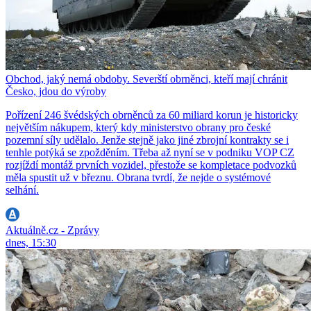
Obchod, jaký nemá obdoby. Severští obrněnci, kteří mají chránit
Česko, jdou do výroby
Pořízení 246 švédských obrněnců za 60 miliard korun je historicky
největším nákupem, který kdy ministerstvo obrany pro české
pozemní síly udělalo. Jenže stejně jako jiné zbrojní kontrakty se i
tenhle potýká se zpožděním. Třeba až nyní se v podniku VOP CZ
rozjíždí montáž prvních vozidel, přestože se kompletace podvozků
měla spustit už v březnu. Obrana tvrdí, že nejde o systémové
selhání.
Aktuálně.cz - Zprávy
dnes, 15:30