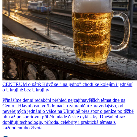
CENTRUM o páté: Když se " na jedno" chodí ke kolejím i jednání
o Ukrajině bez Ukrajiny
Přinášíme denní redakční přehled nejzajímavějších témat dne na
Centru. Hlavní osu tvoří domácí a zahraniční zpravodajství, od
neveřejných jednání o válce na Ukrajině přes spor o peníze po těžbě
uhlí až po sportovní příběh mladé české cyklistky. Dnešní obraz
doplňují technologie, příroda, celebrity i praktická témata z
každodenního života.