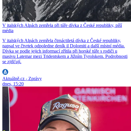
V italských Alpách zemřela při túře dívka z České republiky, píší
média
V italských Alpách zemřela čtrnáctiletá dívka z České republiky,
napsal ve čtvrtek odpoledne deník il Dolomiti a další místní média.
Dívka se podle jejich informací zřítila při horské túře s rodiči u
masivu Latemar mezi Tridentskem a Jižním Tyrolskem. Podrobnosti
se zjišťují.
Aktuálně.cz - Zprávy
dnes, 15:20