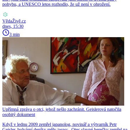
pohybu, a UNESCO letos rozhodlo, že už není v ohrožení.
VědaŽivě.cz
dnes, 15:30
3 min
Upřímná zpráva o otci, jehož nešlo zachránit. Geislerová natočila
osobitý dokument
Když v lednu 2009 zemřel japanolog, novinář a výtvarník Petr
Geisler, bulvární deníky měly jasno: „Otec slavné herečky zemřel na