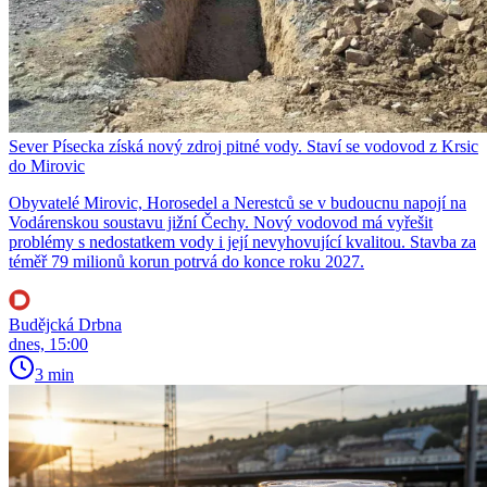
Sever Písecka získá nový zdroj pitné vody. Staví se vodovod z Krsic
do Mirovic
Obyvatelé Mirovic, Horosedel a Nerestců se v budoucnu napojí na
Vodárenskou soustavu jižní Čechy. Nový vodovod má vyřešit
problémy s nedostatkem vody i její nevyhovující kvalitou. Stavba za
téměř 79 milionů korun potrvá do konce roku 2027.
Budějcká Drbna
dnes, 15:00
3 min