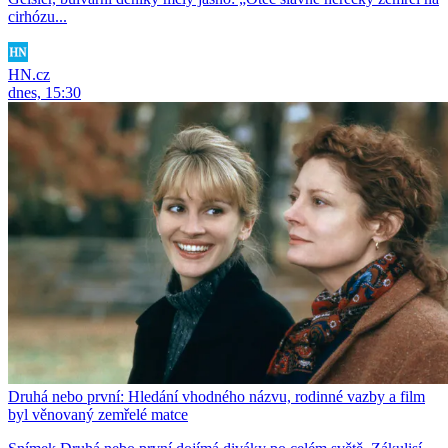
cirhózu...
HN.cz
dnes, 15:30
Druhá nebo první: Hledání vhodného názvu, rodinné vazby a film
byl věnovaný zemřelé matce