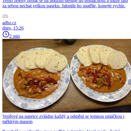
Tento zelený brouk se na podzim stěhuje do domácností a může tam
za sebou nechat velkou paseku. Jakmile ho spatříte, konejte rychle.
adbz.cz
dnes, 15:26
2 min
Vepřové na paprice zvládne každý a odmění se jemnou omáčkou i
měkkým masem