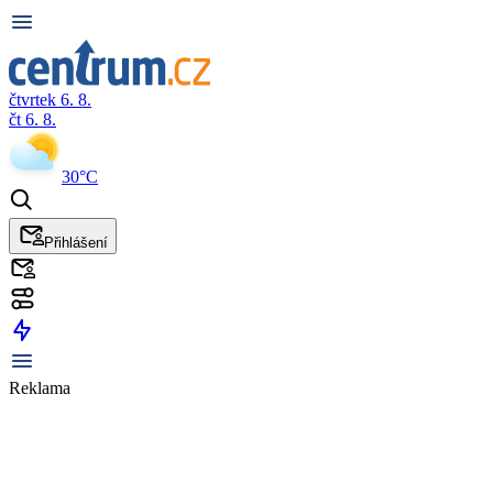
čtvrtek 6. 8.
čt 6. 8.
30°C
Přihlášení
Reklama