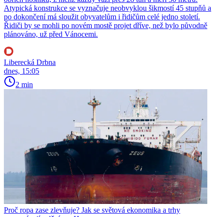
Atypická konstrukce se vyznačuje neobvyklou šikmostí 45 stupňů a
po dokončení má sloužit obyvatelům i řidičům celé jedno století.
Řidiči by se mohli po novém mostě projet dříve, než bylo původně
plánováno, už před Vánocemi.
Liberecká Drbna
dnes, 15:05
2 min
Proč ropa zase zlevňuje? Jak se světová ekonomika a trhy