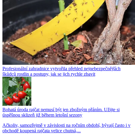
Profesionální zahradnice vytvořila přehled nejnebezpečnějších
škůdců rostlin a postupy, jak se jich rychle zbavit
Bohatá úroda rajčat nemusí být jen zbožným přáním. Užijte si
úspěšnou sklizeň již během letošní sezony
Ačkoliv, samozřejmě v závislosti na ročním období, bývají často i v
obchodě koupená rajčata velice chutná,...