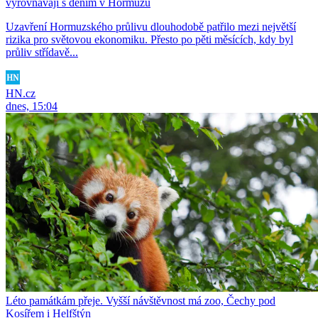
vyrovnávají s děním v Hormuzu
Uzavření Hormuzského průlivu dlouhodobě patřilo mezi největší
rizika pro světovou ekonomiku. Přesto po pěti měsících, kdy byl
průliv střídavě...
HN.cz
dnes, 15:04
Léto památkám přeje. Vyšší návštěvnost má zoo, Čechy pod
Kosířem i Helfštýn