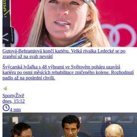
Gutová-Behramiová končí kariéru. Velká rivalka Ledecké se po
zranění už na svah nevrátí
Švýcarská lyžařka s 48 výhrami ve Světovém poháru uzavírá
kariéru po osmi měsících rehabilitace zničeného kolene. Rozhodnutí
padlo až na poslední chvíli.
SportyŽivě
dnes, 15:12
4 min