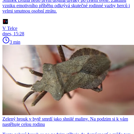
Snímek Druhá nebo první dojímá diváky po celém světě. Zákulisí
vzniku emotivního příběhu odkrývá skutečné rodinné vazby herců i
velmi smutnou osobní ztrátu.
V Telce
dnes, 15:28
3 min
Zelený brouk v bytě smrdí jako shnilé maliny. Na podzim si k vám
nastěhuje celou rodinu