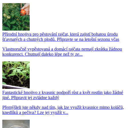
Přírodní hnojiva pro pěstování rajčat, která zajistí bohatou úrodu
šťavnatých a chutných plodů. Připravte se na letošní sezonu včas
Vlastnoručně vypěstovaná a domácí rajčata nemají zkrátka žádnou
konkurenci. Chutnají daleko lépe než ty ze...
Fantastické hnojivo z kvasnic podpoří růst a květ rostlin jako žádné
jiné. Připravit jej zvládne každý
Přemýšleli jste někdy nad tím, jak lze využít kvasnice mimo koláčů,
knedlíků a pečiva? Lze jej využít v...