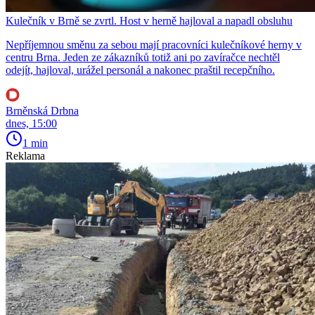
Kulečník v Brně se zvrtl. Host v herně hajloval a napadl obsluhu
Nepříjemnou směnu za sebou mají pracovníci kulečníkové herny v
centru Brna. Jeden ze zákazníků totiž ani po zavíračce nechtěl
odejít, hajloval, urážel personál a nakonec praštil recepčního.
Brněnská Drbna
dnes, 15:00
1 min
Reklama