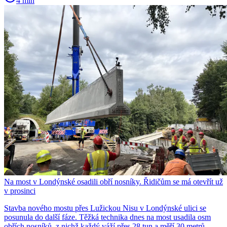
4 min
Na most v Londýnské osadili obří nosníky. Řidičům se má otevřít už
v prosinci
Stavba nového mostu přes Lužickou Nisu v Londýnské ulici se
posunula do další fáze. Těžká technika dnes na most usadila osm
obřích nosníků, z nichž každý váží přes 28 tun a měří 30 metrů.