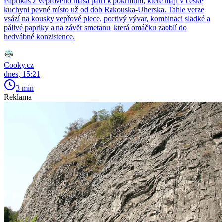
Paprikáš z vepřového masa patří k pokrmům, které mají v české
kuchyni pevné místo už od dob Rakouska-Uherska. Tahle verze
vsází na kousky vepřové plece, poctivý vývar, kombinaci sladké a
pálivé papriky a na závěr smetanu, která omáčku zaoblí do
hedvábné konzistence.
Cooky.cz
dnes, 15:21
3 min
Reklama