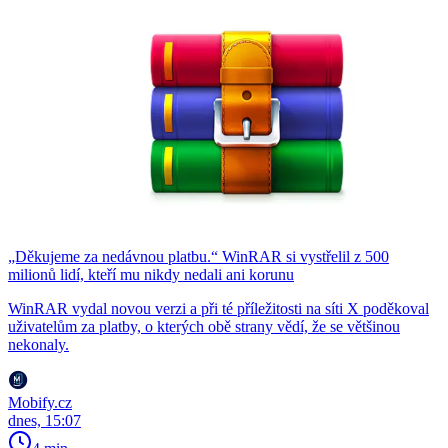
„Děkujeme za nedávnou platbu.“ WinRAR si vystřelil z 500
milionů lidí, kteří mu nikdy nedali ani korunu
WinRAR vydal novou verzi a při té příležitosti na síti X poděkoval
uživatelům za platby, o kterých obě strany vědí, že se většinou
nekonaly.
Mobify.cz
dnes, 15:07