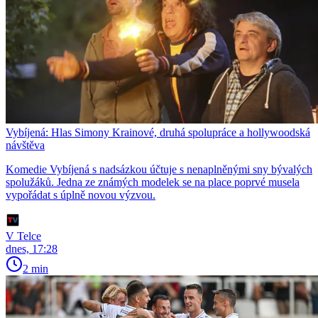
Vybíjená: Hlas Simony Krainové, druhá spolupráce a hollywoodská
návštěva
Komedie Vybíjená s nadsázkou účtuje s nenaplněnými sny bývalých
spolužáků. Jedna ze známých modelek se na place poprvé musela
vypořádat s úplně novou výzvou.
V Telce
dnes, 17:28
2 min