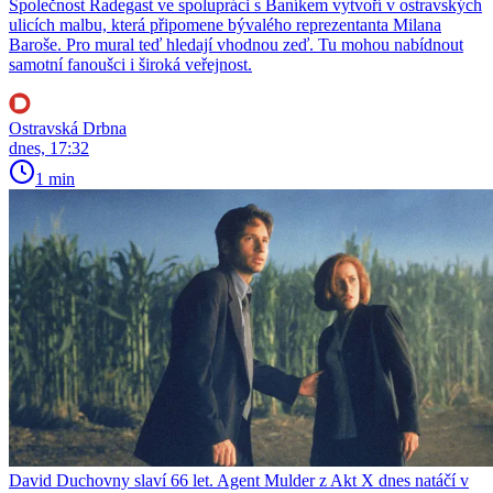
Společnost Radegast ve spolupráci s Baníkem vytvoří v ostravských
ulicích malbu, která připomene bývalého reprezentanta Milana
Baroše. Pro mural teď hledají vhodnou zeď. Tu mohou nabídnout
samotní fanoušci i široká veřejnost.
Ostravská Drbna
dnes, 17:32
1 min
David Duchovny slaví 66 let. Agent Mulder z Akt X dnes natáčí v