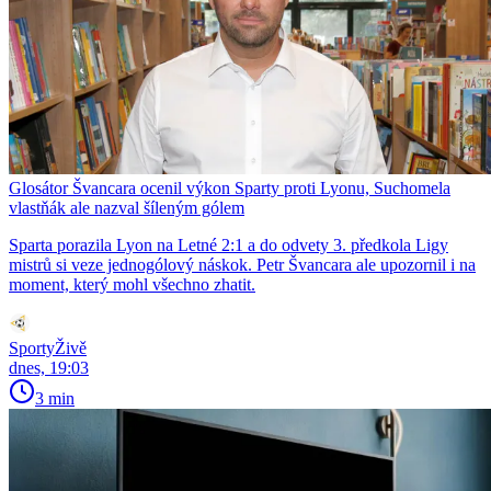
Glosátor Švancara ocenil výkon Sparty proti Lyonu, Suchomela
vlastňák ale nazval šíleným gólem
Sparta porazila Lyon na Letné 2:1 a do odvety 3. předkola Ligy
mistrů si veze jednogólový náskok. Petr Švancara ale upozornil i na
moment, který mohl všechno zhatit.
SportyŽivě
dnes, 19:03
3 min