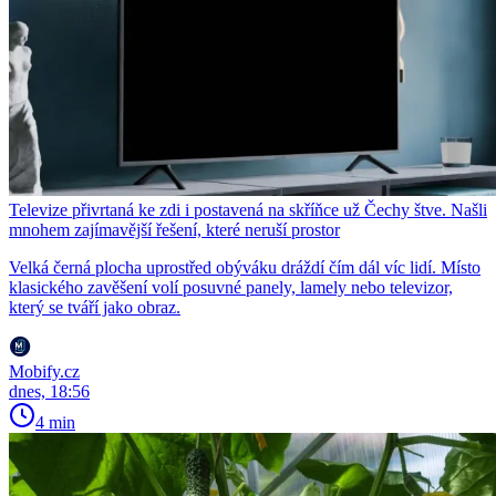
Televize přivrtaná ke zdi i postavená na skříňce už Čechy štve. Našli
mnohem zajímavější řešení, které neruší prostor
Velká černá plocha uprostřed obýváku dráždí čím dál víc lidí. Místo
klasického zavěšení volí posuvné panely, lamely nebo televizor,
který se tváří jako obraz.
Mobify.cz
dnes, 18:56
4 min