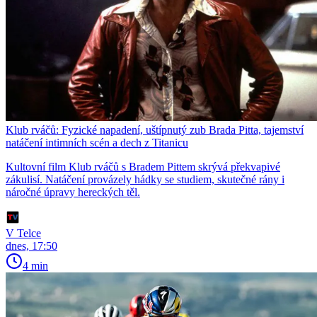
Klub rváčů: Fyzické napadení, uštípnutý zub Brada Pitta, tajemství
natáčení intimních scén a dech z Titanicu
Kultovní film Klub rváčů s Bradem Pittem skrývá překvapivé
zákulisí. Natáčení provázely hádky se studiem, skutečné rány i
náročné úpravy hereckých těl.
V Telce
dnes, 17:50
4 min