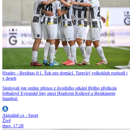
Hradec - Besiktas 0:1. Šok pro domácí. Turecký velkoklub rozhodl i
v deseti
Sledovali jste online přenos z úvodního utkání třetího předkola
fotbalové Evropské ligy mezi Hradcem Králové a Besiktasem
Istanbul.
Aktuálně.cz - Sport
Živě
dnes, 17:28