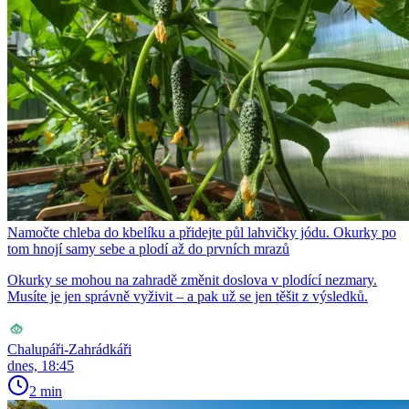
Namočte chleba do kbelíku a přidejte půl lahvičky jódu. Okurky po
tom hnojí samy sebe a plodí až do prvních mrazů
Okurky se mohou na zahradě změnit doslova v plodící nezmary.
Musíte je jen správně vyživit – a pak už se jen těšit z výsledků.
Chalupáři-Zahrádkáři
dnes, 18:45
2 min