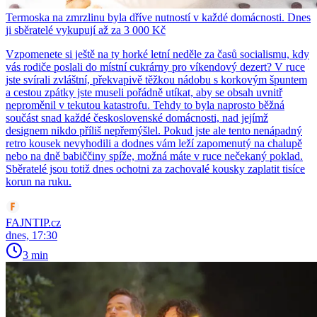
Termoska na zmrzlinu byla dříve nutností v každé domácnosti. Dnes
ji sběratelé vykupují až za 3 000 Kč
Vzpomenete si ještě na ty horké letní neděle za časů socialismu, kdy
vás rodiče poslali do místní cukrárny pro víkendový dezert? V ruce
jste svírali zvláštní, překvapivě těžkou nádobu s korkovým špuntem
a cestou zpátky jste museli pořádně utíkat, aby se obsah uvnitř
neproměnil v tekutou katastrofu. Tehdy to byla naprosto běžná
součást snad každé československé domácnosti, nad jejímž
designem nikdo příliš nepřemýšlel. Pokud jste ale tento nenápadný
retro kousek nevyhodili a dodnes vám leží zapomenutý na chalupě
nebo na dně babiččiny spíže, možná máte v ruce nečekaný poklad.
Sběratelé jsou totiž dnes ochotni za zachovalé kousky zaplatit tisíce
korun na ruku.
FAJNTIP.cz
dnes, 17:30
3 min