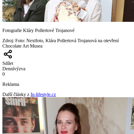
Fotografie Kláry Pollertové Trojanové
Zdroj
:
Foto: Nextfoto, Klára Pollertová Trojanová na otevření
Chocolate Art Musea
Sdílet
Denní
výzva
0
Reklama
Další články z
In-lifestyle.cz