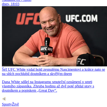
dnes, 18:03
Šéf UFC White vzdal hold zesnulému Nascimentovi a krátce nato se
na sítích pochlubil doutníkem a skvělým dnem
Dana White sdílel na Instagramu smuteční oznámení o smrti
vlastního zápasníka. Zhruba hodinu až dvě poté přidal story s
doutníkem a popiskem „Great Day“.
SportyŽivě