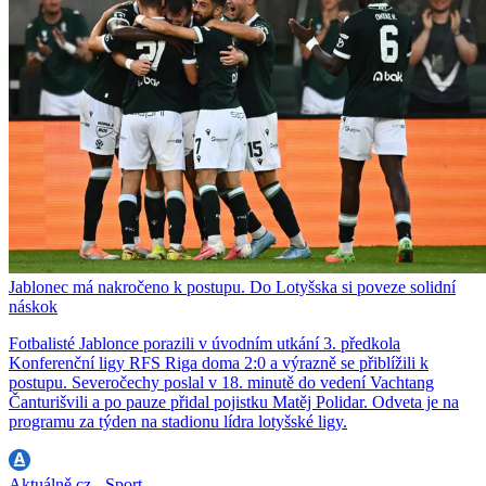
Jablonec má nakročeno k postupu. Do Lotyšska si poveze solidní
náskok
Fotbalisté Jablonce porazili v úvodním utkání 3. předkola
Konferenční ligy RFS Riga doma 2:0 a výrazně se přiblížili k
postupu. Severočechy poslal v 18. minutě do vedení Vachtang
Čanturišvili a po pauze přidal pojistku Matěj Polidar. Odveta je na
programu za týden na stadionu lídra lotyšské ligy.
Aktuálně.cz - Sport