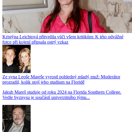
Kristýna Leichtová přitvrdila vůči všem kritikům: K této odvážné
fotce při kojení připsala ostrý vzkaz
Ze syna Leoše Mareše vyrostl pohledný mladý muž: Moderátor
prozradil, kolik stojí jeho studium na Floridě
Jakub Mareš studuje od roku 2024 na Florida Southern College.
Vedle byznysu je součástí univerzitního týmu...