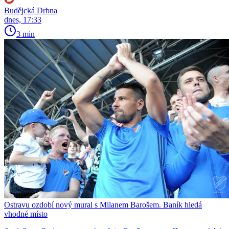
Budějcká Drbna
dnes, 17:33
3 min
Ostravu ozdobí nový mural s Milanem Barošem. Baník hledá
vhodné místo