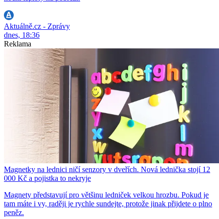
Aktuálně.cz - Zprávy
dnes, 18:36
Reklama
Magnetky na lednici ničí senzory v dveřích. Nová lednička stojí 12
000 Kč a pojistka to nekryje
Magnety představují pro většinu ledniček velkou hrozbu. Pokud je
tam máte i vy, raději je rychle sundejte, protože jinak přijdete o plno
peněz.