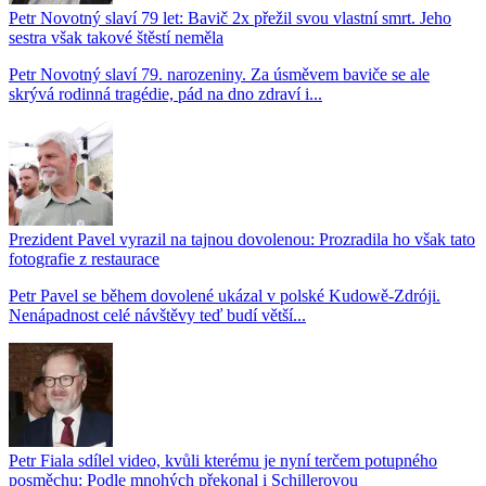
Petr Novotný slaví 79 let: Bavič 2x přežil svou vlastní smrt. Jeho
sestra však takové štěstí neměla
Petr Novotný slaví 79. narozeniny. Za úsměvem baviče se ale
skrývá rodinná tragédie, pád na dno zdraví i...
Prezident Pavel vyrazil na tajnou dovolenou: Prozradila ho však tato
fotografie z restaurace
Petr Pavel se během dovolené ukázal v polské Kudowě-Zdróji.
Nenápadnost celé návštěvy teď budí větší...
Petr Fiala sdílel video, kvůli kterému je nyní terčem potupného
posměchu: Podle mnohých překonal i Schillerovou