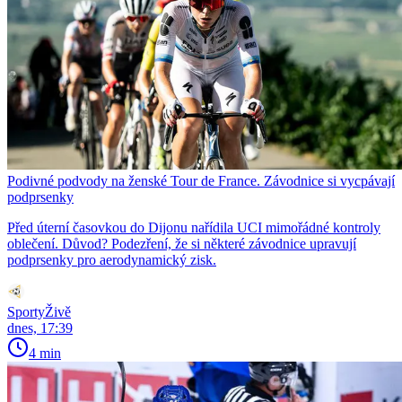
Podivné podvody na ženské Tour de France. Závodnice si vycpávají
podprsenky
Před úterní časovkou do Dijonu nařídila UCI mimořádné kontroly
oblečení. Důvod? Podezření, že si některé závodnice upravují
podprsenky pro aerodynamický zisk.
SportyŽivě
dnes, 17:39
4 min