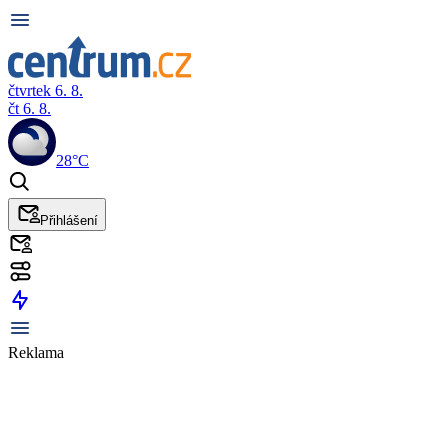
čtvrtek 6. 8.
čt 6. 8.
28°C
Přihlášení
Reklama