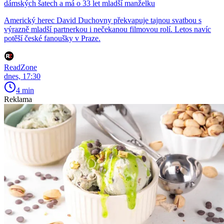
dámských šatech a má o 33 let mladší manželku
Americký herec David Duchovny překvapuje tajnou svatbou s
výrazně mladší partnerkou i nečekanou filmovou rolí. Letos navíc
potěší české fanoušky v Praze.
ReadZone
dnes, 17:30
4 min
Reklama