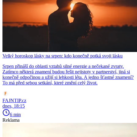
Velký horoskop lásky na srpen: kdo konečně potká svoji lásku
Srpen přináší do oblasti vztahů silné energie a nečekané zvraty.
Zatímco některá znamení budou řešit nejistoty v partnerství, jiná si
konečně odpočinou a užijí si lehkosti léta. A jedno šťastné znamení?
To má před sebou setkání, které změní celý život.
FAJNTIP.cz
dnes, 18:15
6 min
Reklama