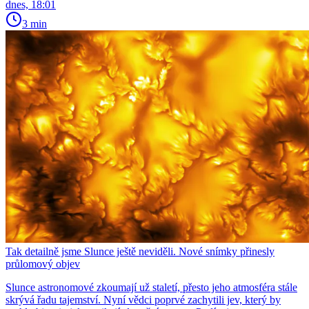
dnes, 18:01
3 min
Tak detailně jsme Slunce ještě neviděli. Nové snímky přinesly
průlomový objev
Slunce astronomové zkoumají už staletí, přesto jeho atmosféra stále
skrývá řadu tajemství. Nyní vědci poprvé zachytili jev, který by