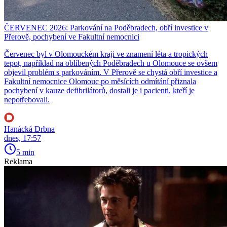
ČERVENEC 2026: Parkování na Poděbradech, obří investice v
Přerově, pochybení ve Fakultní nemocnici
Červenec byl v Olomouckém kraji ve znamení léta a tropických
tepot, například na oblíbených Poděbradech u Olomouce se ovšem
objevil problém s parkováním. V Přerově se chystá obří investice a
Fakultní nemocnice Olomouc po měsících odmítání přiznala
pochybení v kauze defibrilátorů, dostali je i pacienti, kteří je
nepotřebovali.
Hanácká Drbna
dnes, 17:57
5 min
Reklama