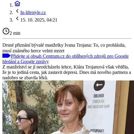
In-lifestyle.cz
15. 10. 2025, 04:21
2 min
Drsné přiznání bývalé manželky Ivana Trojana: To, co prohlásila,
musí známého herce velmi mrzet
Přidejte si obsah Centrum.cz do oblíbených zdrojů pro Google
hledání a Google zprávy
Z manželství se jí neodcházelo lehce, Klára Trojanová však věděla,
že je to jediná cesta, jak zastavit depresi. Dnes má nového partnera a
nadobro se zbavila léků.