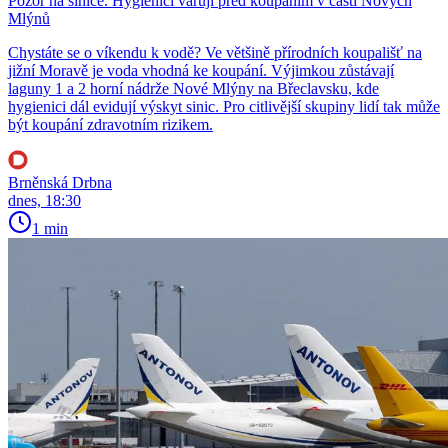
Pozor na sinice. Hygienici varují před koupáním v části Nových
Mlýnů
Chystáte se o víkendu k vodě? Ve většině přírodních koupališť na
jižní Moravě je voda vhodná ke koupání. Výjimkou zůstávají
laguny 1 a 2 horní nádrže Nové Mlýny na Břeclavsku, kde
hygienici dál evidují výskyt sinic. Pro citlivější skupiny lidí tak může
být koupání zdravotním rizikem.
Brněnská Drbna
dnes, 18:30
1 min