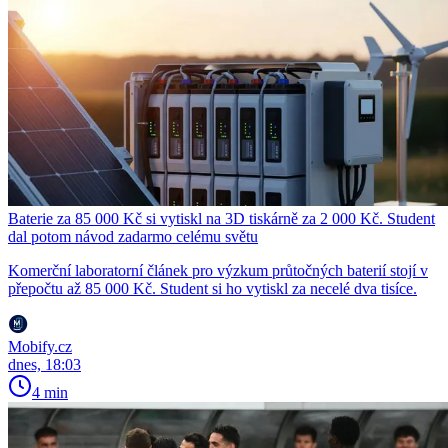
Baterie za 85 000 Kč si vytiskl na 3D tiskárně za 2 000 Kč. Student
dal potom návod zadarmo celému světu
Komerční laboratorní článek pro výzkum průtočných baterií stojí v
přepočtu až 85 000 Kč. Student si ho vytiskl za necelé dva tisíce.
Mobify.cz
dnes, 18:03
4 min