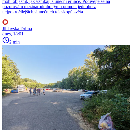
mohl objasnit, jak vznikají sluneční erupce. Podívejte se na
pozorování mezinárodního týmu pomocí jednoho z
nejpokročilejších slunečních teleskopů světa.
Jihlavská Drbna
dnes, 18:01
2 min