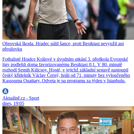
Obrovská škoda. Hradec pálil šance, proti Besiktasi nevyužil ani
přesilovku
Fotbalisté Hradce Králové v úvodním utkání 3. předkola Evropské
ligy podlehli doma favorizovanému Besiktasi 0:1. V 80. minutě
rozhodl Semih Kilicsoy. Hosté, v jejichž základní sestavě nastoupil
český křídelník Václav Černý, hráli od 71. minuty bez vyloučeného
Kassouma Ouattary. Odveta je na programu za týden v Istanbulu.
Aktuálně.cz - Sport
dnes, 19:05