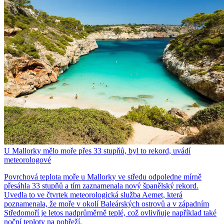
U Mallorky mělo moře přes 33 stupňů, byl to rekord, uvádí
meteorologové
Povrchová teplota moře u Mallorky ve středu odpoledne mírně
přesáhla 33 stupňů a tím zaznamenala nový španělský rekord.
Uvedla to ve čtvrtek meteorologická služba Aemet, která
poznamenala, že moře v okolí Baleárských ostrovů a v západním
Středomoří je letos nadprůměrně teplé, což ovlivňuje například také
noční teploty na pobřeží.