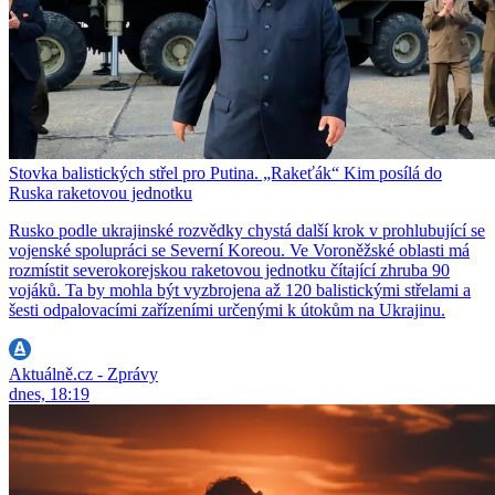
Stovka balistických střel pro Putina. „Rakeťák“ Kim posílá do
Ruska raketovou jednotku
Rusko podle ukrajinské rozvědky chystá další krok v prohlubující se
vojenské spolupráci se Severní Koreou. Ve Voroněžské oblasti má
rozmístit severokorejskou raketovou jednotku čítající zhruba 90
vojáků. Ta by mohla být vyzbrojena až 120 balistickými střelami a
šesti odpalovacími zařízeními určenými k útokům na Ukrajinu.
Aktuálně.cz - Zprávy
dnes, 18:19