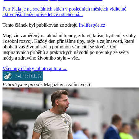
Petr Fiala je na sociálních sítích v posledních měsících viditelně
aktivnější. Jenže právě lehce odlehčená...
Tento článek byl publikován ze zdrojů
In-lifestyle.cz
Magazín zaměřený na aktuální trendy, zdraví, krásu, bydlení, vztahy
i osobní rozvoj. Každý den přinášíme tipy, rady a zajímavosti, které
obohatí váš životní styl a pomohou vám cítit se skvěle. Od
inspirativních příběhů a praktických návodů po novinky ze světa
módy a zdravého životního stylu – vše...
Všechny články tohoto autora →
Vybrali jsme pro vás
Magazíny a zajímavosti