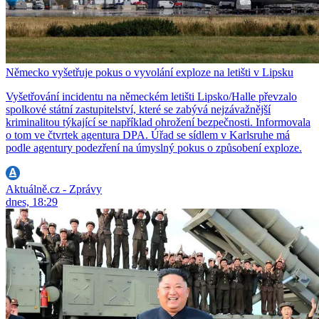
Německo vyšetřuje pokus o vyvolání exploze na letišti v Lipsku
Vyšetřování incidentu na německém letišti Lipsko/Halle převzalo
spolkové státní zastupitelství, které se zabývá nejzávažnější
kriminalitou týkající se například ohrožení bezpečnosti. Informovala
o tom ve čtvrtek agentura DPA. Úřad se sídlem v Karlsruhe má
podle agentury podezření na úmyslný pokus o způsobení exploze.
Aktuálně.cz - Zprávy
dnes, 18:29