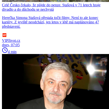
Celé Česko čekalo, že půjde do penze. Stašová v 71 letech hraje
divadlo a do důchodu se nechystá
Herečka Simona Stašová přestala točit filmy. Není to ale konec
kariéry. Z jeviště neodchází, jen letos v létě má naplánováno 47
představení.
VIPživot.cz
dnes, 07:05
4 min