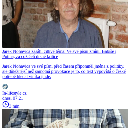
Jarek Nohavica zasáhl citlivé téma: Ve své písni zmínil Babiše i
Putina, za což čelí drsné kritice
Jarek Nohavica ve své písni před časem připomněl jména z politiky,
ale důležitější než samotná provokace je to, co text vypovídá o české
potřebě hledat viníka jinde.
In-lifestyle.cz
dnes, 07:21
3 min