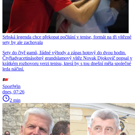
Srbská legenda chce překopat počítání v tenise, formát na tři vítězné
sety by ale zachovala
Sety do čtyř gamů, žádné výhody a zápas hotový do dvou hodin.
Čtyřiadvacetinásobný grandslamový vítěz Novak Djokovič popsal v
krátkém rozhovoru verzi tenisu, která by s tou dnešní měla společné
leda náčiní.
SportWin
dnes, 07:26
2 min