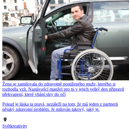
Žena se zamilovala do zdravotně postiženého muže, kterého si
rozhodla vzít. Nastávající manžel pro ni v jejich velký den připravil
překvapení, které vhání slzy do očí
Pokud je láska ta pravá, nezáleží na tom, že má jeden z partnerů
nějaký zdravotní problém. Je milován takový, jaký je.
Světkreativity