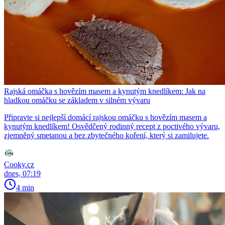
Rajská omáčka s hovězím masem a kynutým knedlíkem: Jak na
hladkou omáčku se základem v silném vývaru
Připravte si nejlepší domácí rajskou omáčku s hovězím masem a
kynutým knedlíkem! Osvědčený rodinný recept z poctivého vývaru,
zjemněný smetanou a bez zbytečného koření, který si zamilujete.
Cooky.cz
dnes, 07:19
4 min