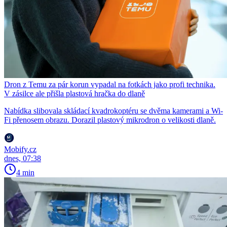
Dron z Temu za pár korun vypadal na fotkách jako profi technika.
V zásilce ale přišla plastová hračka do dlaně
Nabídka slibovala skládací kvadrokoptéru se dvěma kamerami a Wi-
Fi přenosem obrazu. Dorazil plastový mikrodron o velikosti dlaně.
Mobify.cz
dnes, 07:38
4 min