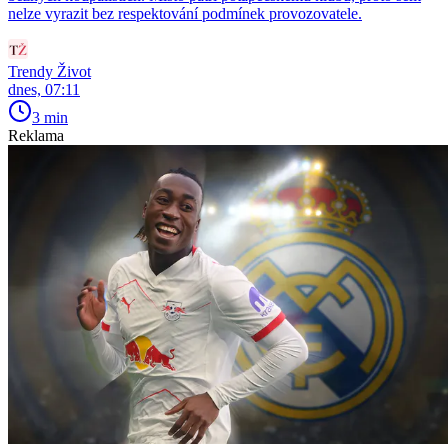
nelze vyrazit bez respektování podmínek provozovatele.
Trendy Život
dnes, 07:11
3 min
Reklama