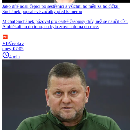
Jako dítě nosil čepici po sestřenici a všichni ho měli za holčičku.
Suchánek popsal své začátky před kamerou
Michal Suchánek pózoval pro české časopisy dřív, než se naučil číst.
A oblékali ho do toho, co bylo zrovna doma po ruce.
VIPživot.cz
dnes, 07:05
4 min