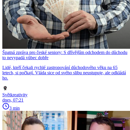
Špatná zpráva pro české seniory: S dřívějším odchodem do důchodu
to nevypadá vůbec dobře
Lidé, kteří čekali rychlé zastropování důchodového věku na 65
letech, si počkají. Vláda sice od svého slibu neustupuje, ale odkládá
ho.
Světkreativity
dnes, 07:21
3 min