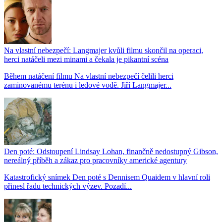
Na vlastní nebezpečí: Langmajer kvůli filmu skončil na operaci,
herci natáčeli mezi minami a čekala je pikantní scéna
Během natáčení filmu Na vlastní nebezpečí čelili herci
zaminovanému terénu i ledové vodě. Jiří Langmajer...
Den poté: Odstoupení Lindsay Lohan, finančně nedostupný Gibson,
nereálný příběh a zákaz pro pracovníky americké agentury
Katastrofický snímek Den poté s Dennisem Quaidem v hlavní roli
přinesl řadu technických výzev. Pozadí...