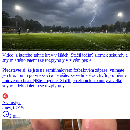
Video, z kterého tuhne krev v žilách: Stačil jediný zlomek sekundy a
sny mladého talentu se rozplynuly v živém pekle
Představte si, že jste na semifinálovém fotbalovém zápase, vnímáte
jen hru, touhu po vítězství a netušíte, že se hřiště za chvíli promění v
hotové peklo a dějiště tragédie. Stačil jen zlomek sekundy a velké
sny mladého talentu se rozplynuly.
Asianstyle
dnes, 07:15
2 min