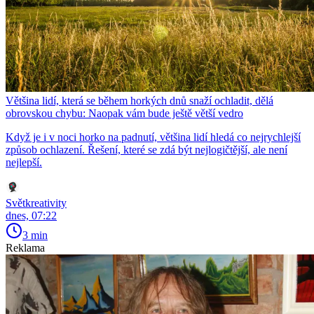
Většina lidí, která se během horkých dnů snaží ochladit, dělá
obrovskou chybu: Naopak vám bude ještě větší vedro
Když je i v noci horko na padnutí, většina lidí hledá co nejrychlejší
způsob ochlazení. Řešení, které se zdá být nejlogičtější, ale není
nejlepší.
Světkreativity
dnes, 07:22
3 min
Reklama