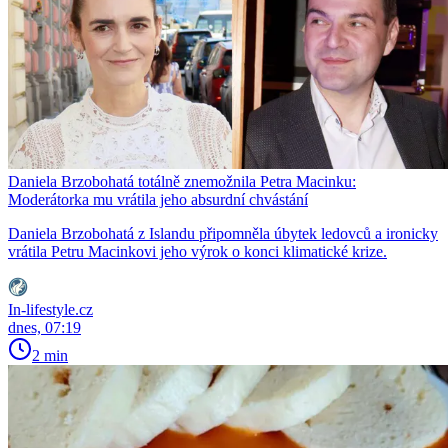
Daniela Brzobohatá totálně znemožnila Petra Macinku:
Moderátorka mu vrátila jeho absurdní chvástání
Daniela Brzobohatá z Islandu připomněla úbytek ledovců a ironicky
vrátila Petru Macinkovi jeho výrok o konci klimatické krize.
In-lifestyle.cz
dnes, 07:19
2 min