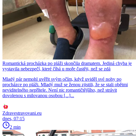
Romantická procházka po pláži skončila dramatem. Jediná chyba je
vystavila nebezpečí, které číhá u moře častěji, než se zdá
Mladý pár nemohl uvěřit svým očím, když uviděl své nohy po
procházce po pláži. Mladý muž se ženou zjistili, že se stali obětmi
neviditelného nepřítele. Není nic romantičtějšího, než strávit
dovolenou s milovanou osobou [...]...
Zdravestravovani.eu
dnes, 07:15
2 min