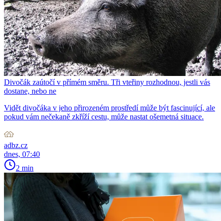
Divočák zaútočí v přímém směru. Tři vteřiny rozhodnou, jestli vás
dostane, nebo ne
Vidět divočáka v jeho přirozeném prostředí může být fascinující, ale
pokud vám nečekaně zkříží cestu, může nastat ošemetná situace.
adbz.cz
dnes, 07:40
2 min