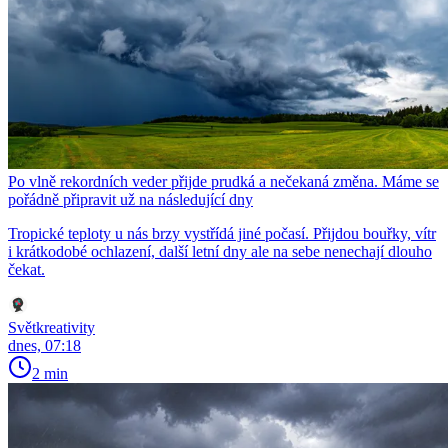
Po vlně rekordních veder přijde prudká a nečekaná změna. Máme se
pořádně připravit už na následující dny
Tropické teploty u nás brzy vystřídá jiné počasí. Přijdou bouřky, vítr
i krátkodobé ochlazení, další letní dny ale na sebe nenechají dlouho
čekat.
Světkreativity
dnes, 07:18
2 min