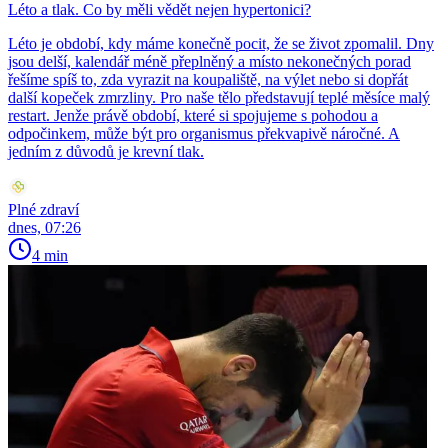
Léto a tlak. Co by měli vědět nejen hypertonici?
Léto je období, kdy máme konečně pocit, že se život zpomalil. Dny
jsou delší, kalendář méně přeplněný a místo nekonečných porad
řešíme spíš to, zda vyrazit na koupaliště, na výlet nebo si dopřát
další kopeček zmrzliny. Pro naše tělo představují teplé měsíce malý
restart. Jenže právě období, které si spojujeme s pohodou a
odpočinkem, může být pro organismus překvapivě náročné. A
jedním z důvodů je krevní tlak.
Plné zdraví
dnes, 07:26
4 min