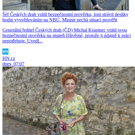
Šéf Českých drah vrátil bezpečnostní prověrku, loni strávil desítky
hodin vysvětlováním na NBÚ. Ministr nechá situaci prověřit
Generální ředitel Českých drah (ČD) Michal Krapinec vrátil svou
bezpečnostní prověrku na stupeň Důvěrné, protože ji údajně k práci
nepotřebuje. Uvedl...
HN.cz
dnes, 07:07