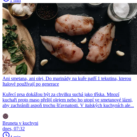
1 min
Ani smetana, ani olej. Do marinády na kuře patří 1 tekutina, kterou
Italové používají po generace
Kuřecí prsa dokážou být za chvilku suchá jako tříska. Mnozí
kuchaři proto maso přelijí olejem nebo ho utopí ve smetanové lázni,
aby zachránili aspoň trochu šťavnatosti. V italských kuchyních ale...
Bruneta v kuchyni
dnes, 07:32