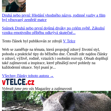
Druhá nebo první: Hledání vhodného názvu, rodinné vazby a film
byl věnovaný zemřelé matce
Snímek Druhá nebo první dojímá diváky po celém světě. Zákulisí
vzniku emotivního příběhu odkrývá skutečné...
Tento článek byl publikován ze zdrojů
V Telce
Web se zaměřuje na témata, která propojují zdravý životní styl,
pohodu a praktické tipy do běžného dne. Čtenáři zde najdou články
o zdraví, výživě, rodině, vztazích i osobním rozvoji. Obsah doplňují
také zajímavosti a inspirace, které přinášejí nové pohledy na
každodenní situace. Styl psaní je...
Všechny články tohoto autora →
Vybrali jsme pro vás
Magazíny a zajímavosti