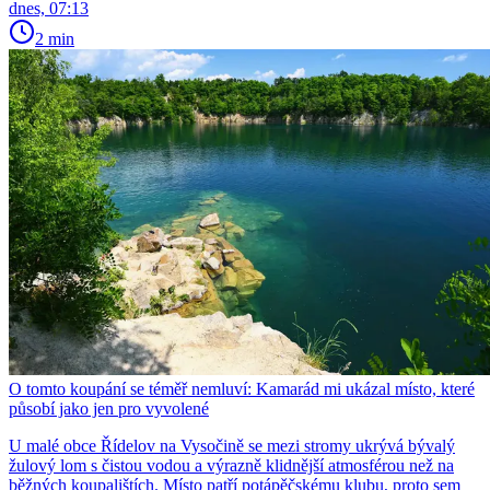
dnes, 07:13
2 min
O tomto koupání se téměř nemluví: Kamarád mi ukázal místo, které
působí jako jen pro vyvolené
U malé obce Řídelov na Vysočině se mezi stromy ukrývá bývalý
žulový lom s čistou vodou a výrazně klidnější atmosférou než na
běžných koupalištích. Místo patří potápěčskému klubu, proto sem