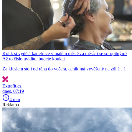
Kolik si vydělá kadeřnice v malém městě za měsíc i se spropitným?
Až to číslo uvidíte, budete koukat
Za křeslem stojí od rána do večera, ceník má vyvěšený na zdi […]
Extrafit.cz
dnes, 07:19
4 min
Reklama