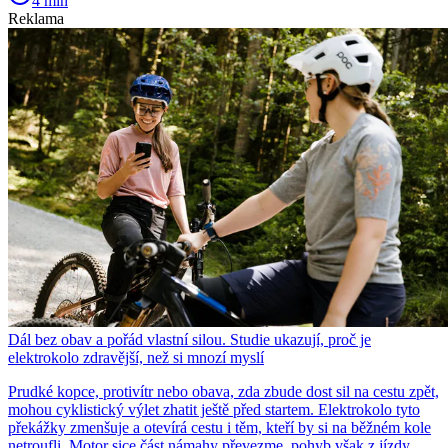
4 min
Reklama
Dál bez obav a pořád vlastní silou. Studie ukazují, proč je
elektrokolo zdravější, než si mnozí myslí
Prudké kopce, protivítr nebo obava, zda zbude dost sil na cestu zpět,
mohou cyklistický výlet zhatit ještě před startem. Elektrokolo tyto
překážky zmenšuje a otevírá cestu i těm, kteří by si na běžném kole
netroufli. Motor sice část námahy převezme, pohyb však z jízdy