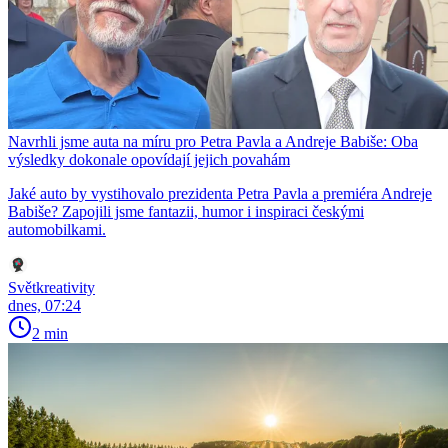
Navrhli jsme auta na míru pro Petra Pavla a Andreje Babiše: Oba
výsledky dokonale opovídají jejich povahám
Jaké auto by vystihovalo prezidenta Petra Pavla a premiéra Andreje
Babiše? Zapojili jsme fantazii, humor i inspiraci českými
automobilkami.
Světkreativity
dnes, 07:24
2 min