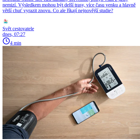
nemizí. Výsledkem mohou být delší trasy, více času venku a hlavně
větší chuť vyrazit znovu. Co ale říkají nejnovější studie?
Svět cestovatele
dnes, 07:27
4 min