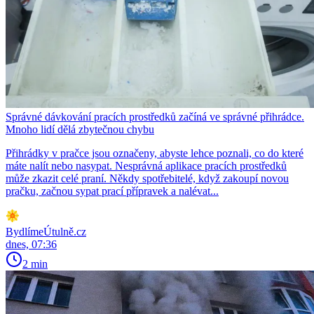
Správné dávkování pracích prostředků začíná ve správné přihrádce.
Mnoho lidí dělá zbytečnou chybu
Přihrádky v pračce jsou označeny, abyste lehce poznali, co do které
máte nalít nebo nasypat. Nesprávná aplikace pracích prostředků
může zkazit celé praní. Někdy spotřebitelé, když zakoupí novou
pračku, začnou sypat prací přípravek a nalévat...
BydlímeÚtulně.cz
dnes, 07:36
2 min