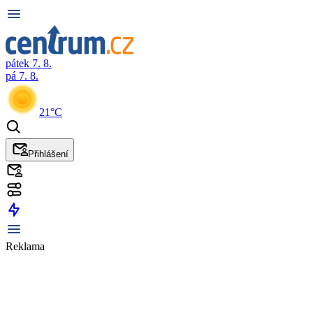
pátek 7. 8.
pá 7. 8.
21°C
Přihlášení
Reklama