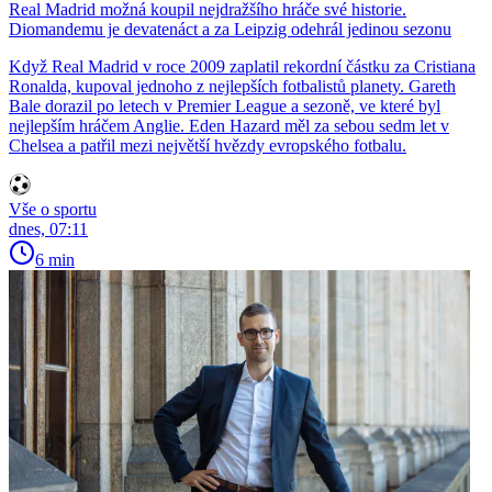
Real Madrid možná koupil nejdražšího hráče své historie.
Diomandemu je devatenáct a za Leipzig odehrál jedinou sezonu
Když Real Madrid v roce 2009 zaplatil rekordní částku za Cristiana
Ronalda, kupoval jednoho z nejlepších fotbalistů planety. Gareth
Bale dorazil po letech v Premier League a sezoně, ve které byl
nejlepším hráčem Anglie. Eden Hazard měl za sebou sedm let v
Chelsea a patřil mezi největší hvězdy evropského fotbalu.
Vše o sportu
dnes, 07:11
6 min