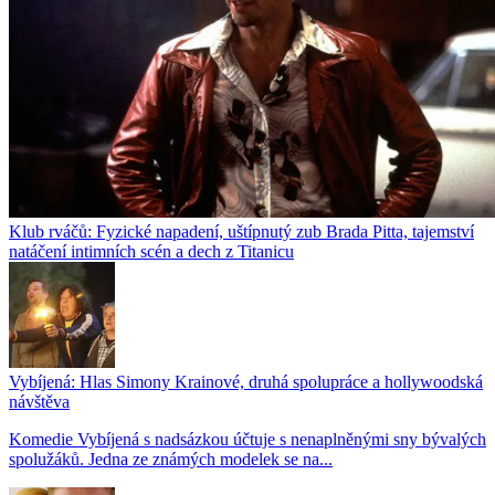
Klub rváčů: Fyzické napadení, uštípnutý zub Brada Pitta, tajemství
natáčení intimních scén a dech z Titanicu
Vybíjená: Hlas Simony Krainové, druhá spolupráce a hollywoodská
návštěva
Komedie Vybíjená s nadsázkou účtuje s nenaplněnými sny bývalých
spolužáků. Jedna ze známých modelek se na...