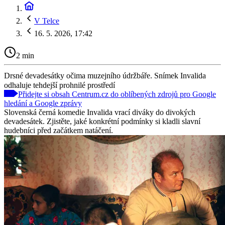
V Telce
16. 5. 2026, 17:42
2 min
Drsné devadesátky očima muzejního údržbáře. Snímek Invalida
odhaluje tehdejší prohnilé prostředí
Přidejte si obsah Centrum.cz do oblíbených zdrojů pro Google
hledání a Google zprávy
Slovenská černá komedie Invalida vrací diváky do divokých
devadesátek. Zjistěte, jaké konkrétní podmínky si kladli slavní
hudebníci před začátkem natáčení.