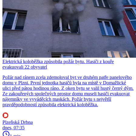
Elektrická koloběžka způsobila požár bytu. Hasiči z kouře
evakuovali 22 obyvatel
Požár nad ránem zcela zdemoloval byt ve druhém patře panelového
domu v Plzni. První jednotka hasičů byla na místě v Domažlické
ulici před pátou hodinou ráno. Z oken bytu se valil hustý černý dým.
Ze zakouřených společných prostor domu museli hasiči evakuovat
nájemníky ve vyváděcích maskách. Požár bytu s největší
pravděpodobností způsobila elektrická koloběžka.
Plzeňská Drbna
dnes, 07:35