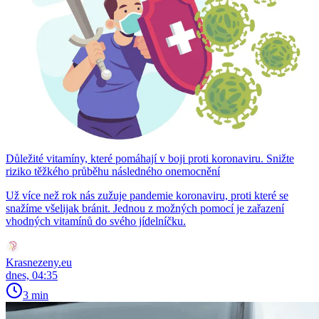
Důležité vitamíny, které pomáhají v boji proti koronaviru. Snižte
riziko těžkého průběhu následného onemocnění
Už více než rok nás zužuje pandemie koronaviru, proti které se
snažíme všelijak bránit. Jednou z možných pomocí je zařazení
vhodných vitamínů do svého jídelníčku.
Krasnezeny.eu
dnes, 04:35
3 min