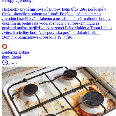
Evropy v jachtingu
Historicky první mistrovství Evropy lodní třídy 29er pořádané v
Česku skončilo v sobotu na Lipně. Po týdnu, během kterého
závodníci trávili kvůli slabému a nestabilnímu větru dlouhé hodiny
čekáním na břehu i na vodě, rozhodla o evropském titulu až
poslední možná rozjížďka. Nizozemci Felix Mulder a Thom Lahuis
zvítězili o jediný bod. Nejlepší česká posádka Jakub Lojka a
Dominik Szmaragowski obsadila 19. místo.
Budějcká Drbna
dnes, 04:44
4 min