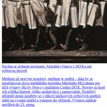
Nechat se sejmout novinami. Aktuální výstava v DOXu má
světovou úroveň
Médium už není jen poselství, médium je umění – dala by se
parafrázovat slova mediálního teoretika Marshalla McLuhana pro
účel výstavy Hit by News v pražském Centru DOX. Noviny tu hrají
roli svědka historie, jejího spolutvůrce i zapisovatele. Pomíjivý
předmět denní spotřeby se v dílech špičkových světových umělců
mění na vysoké umění a vstupuje do věčnosti. Výstavu můžete
navštívit do 23. srpna.