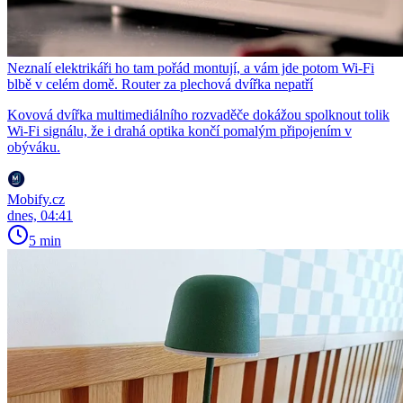
Neznalí elektrikáři ho tam pořád montují, a vám jde potom Wi-Fi
blbě v celém domě. Router za plechová dvířka nepatří
Kovová dvířka multimediálního rozvaděče dokážou spolknout tolik
Wi-Fi signálu, že i drahá optika končí pomalým připojením v
obýváku.
Mobify.cz
dnes, 04:41
5 min