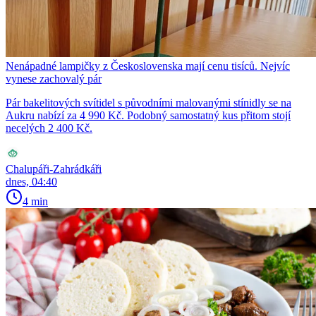
Nenápadné lampičky z Československa mají cenu tisíců. Nejvíc
vynese zachovalý pár
Pár bakelitových svítidel s původními malovanými stínidly se na
Aukru nabízí za 4 990 Kč. Podobný samostatný kus přitom stojí
necelých 2 400 Kč.
Chalupáři-Zahrádkáři
dnes, 04:40
4 min