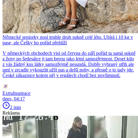
Německé seniorky nosí tenhle druh sukně celé léto. Ubírá i 10 kg v
pase, ale Češky ho pořád přehlíží
V německých obchodech visí od června do září pořád ta samá sukně
a ženy po šedesátce ji tam berou jako letní samozřejmost. Deset kilo
z vás žádný kus látky samozřejmě nesundá. Dobře vybraný střih ale
umí v zrcadle vykouzlit užší pas a delší nohy, a přesně o to tady jde.
České zákaznice kolem něj v regálech chodí bez povšimnutí.
ExtraInspirace
dnes, 04:17
2 min
Reklama