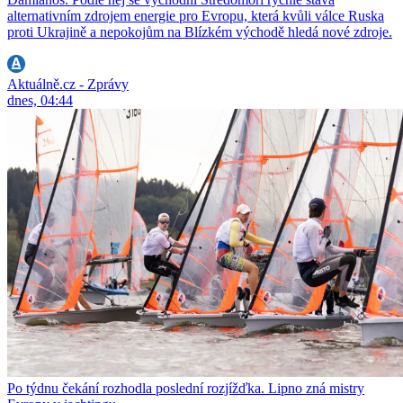
alternativním zdrojem energie pro Evropu, která kvůli válce Ruska
proti Ukrajině a nepokojům na Blízkém východě hledá nové zdroje.
Aktuálně.cz - Zprávy
dnes, 04:44
Po týdnu čekání rozhodla poslední rozjížďka. Lipno zná mistry