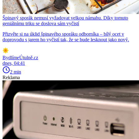
Špinavý sporák nemusí vyžadovat velkou námahu. Díky tomuto
geniálnímu triku se doslova sám vyčistí
Přizvěte si na úklid špinavého sporáku odborníka – bílý ocet v
doprovodu s jarem ho vyčistí tak, že se bude lesknout jako nový.
BydlímeÚtulně.cz
dnes, 04:41
2 min
Reklama