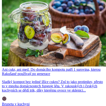
Ani cukr, ani med. Do domácího kompotu patří 1 surovina, kterou
Rakušané používají po generace
Sladký kompot bez jediné lžíce cukru? Zní to jako protimluv, přesto
to v mnoha domácnostech funguje léta. V rakouských i českých
kuchyních se dědí trik, díky kterému ovoce ve sklenici...
Bruneta v kuchyni