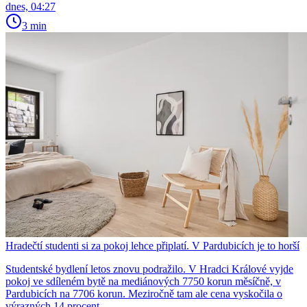
dnes, 04:27
3 min
Hradečtí studenti si za pokoj lehce připlatí. V Pardubicích je to horší
Studentské bydlení letos znovu podražilo. V Hradci Králové vyjde
pokoj ve sdíleném bytě na mediánových 7750 korun měsíčně, v
Pardubicích na 7706 korun. Meziročně tam ale cena vyskočila o
výrazných 14 procent.