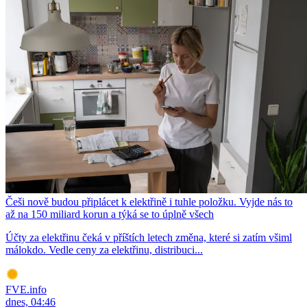
Češi nově budou připlácet k elektřině i tuhle položku. Vyjde nás to
až na 150 miliard korun a týká se to úplně všech
Účty za elektřinu čeká v příštích letech změna, které si zatím všiml
málokdo. Vedle ceny za elektřinu, distribuci...
FVE.info
dnes, 04:46