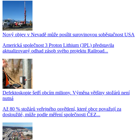
Nový objev v Nevadě může posílit surovinovou soběstačnost USA
Americká společnost 3 Proton Lithium (3PL) představila
aktualizovaný odhad zásob svého projektu Railroad...
Defektoskopie šetří obcím miliony. Výměna většiny stožárů není
nutná
Až 80 % stožárů veřejného osvětlení, které obce považují za
dosloužilé, může podle měření společnosti ČEZ...