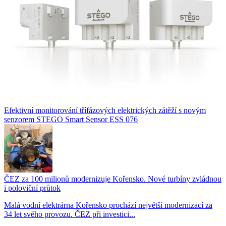
Efektivní monitorování třífázových elektrických zátěží s novým
senzorem STEGO Smart Sensor ESS 076
ČEZ za 100 milionů modernizuje Kořensko. Nové turbíny zvládnou
i poloviční průtok
Malá vodní elektrárna Kořensko prochází největší modernizací za
34 let svého provozu. ČEZ při investici...