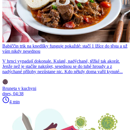
Babiččin trik na knedlíky funguje pokaždé: stačí 1 lžíce do těsta a už
vám nikdy nesednou
V hrnci vypadají dokonale. Kulaté, nadýchané, těžké tak akorát.
Jenže než je stačíte nakrájet, sesednou se do tuhé hroudy a z
nadýchané přílohy nezůstane nic. Kdo někdy doma vařil kynuté...
Bruneta v kuchyni
dnes, 04:38
4 min