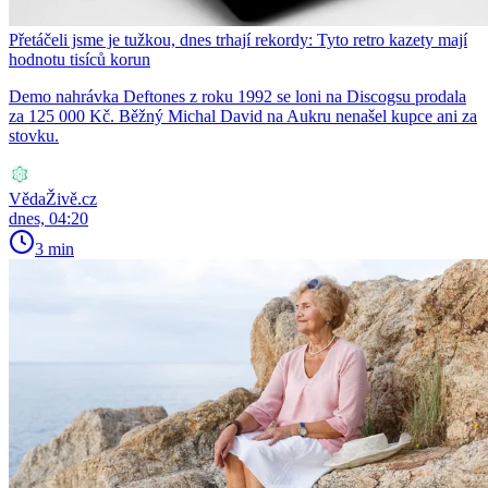
Přetáčeli jsme je tužkou, dnes trhají rekordy: Tyto retro kazety mají
hodnotu tisíců korun
Demo nahrávka Deftones z roku 1992 se loni na Discogsu prodala
za 125 000 Kč. Běžný Michal David na Aukru nenašel kupce ani za
stovku.
VědaŽivě.cz
dnes, 04:20
3 min