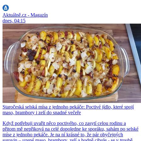
Aktuálně.cz - Magazín
dnes, 04:15
Staročeská selská mísa z jednoho pekáče: Poctivé jídlo, které spojí
maso, brambory i zelí do snadné večeře
Když potřebuji uvařit něco poctivého, co zasytí celou rodinu a
přitom mě nepřiková na celé dopoledne ke sporáku, sahám po selské
míse z jednoho pekáče. Je na ní krásné to, že pár obyčejných
surovin – uzené maso, brambory, zelí a hodně cibule - se v troubě