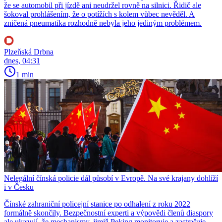
že se automobil při jízdě ani neudržel rovně na silnici. Řidič ale
šokoval prohlášením, že o potížích s kolem vůbec nevěděl. A
zničená pneumatika rozhodně nebyla jeho jediným problémem.
Plzeňská Drbna
dnes, 04:31
1 min
Nelegální čínská policie dál působí v Evropě. Na své krajany dohlíží
i v Česku
Čínské zahraniční policejní stanice po odhalení z roku 2022
formálně skončily. Bezpečnostní experti a výpovědi členů diaspory
ale ukazují, že mechanismy, jimiž Peking monitoruje a zastrašuje