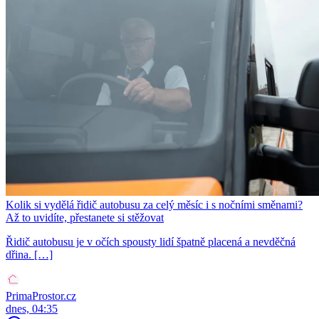
Kolik si vydělá řidič autobusu za celý měsíc i s nočními směnami?
Až to uvidíte, přestanete si stěžovat
Řidič autobusu je v očích spousty lidí špatně placená a nevděčná
dřina. […]
PrimaProstor.cz
dnes, 04:35