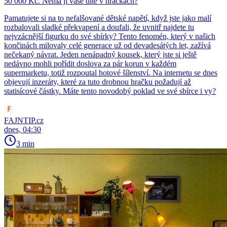
50 000 Kč. Nemá ji vaše dítě v hračkách?
Pamatujete si na to nefalšované dětské napětí, když jste jako malí
rozbalovali sladké překvapení a doufali, že uvnitř najdete tu
nejvzácnější figurku do své sbírky? Tento fenomén, který v našich
končinách milovaly celé generace už od devadesátých let, zažívá
nečekaný návrat. Jeden nenápadný kousek, který jste si ještě
nedávno mohli pořídit doslova za pár korun v každém
supermarketu, totiž rozpoutal hotové šílenství. Na internetu se dnes
objevují inzeráty, které za tuto drobnou hračku požadují až
statisícové částky. Máte tento novodobý poklad ve své sbírce i vy?
FAJNTIP.cz
dnes, 04:30
3 min