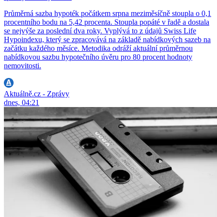
Průměrná sazba hypoték počátkem srpna meziměsíčně stoupla o 0,1
procentního bodu na 5,42 procenta. Stoupla popáté v řadě a dostala
se nejvýše za poslední dva roky. Vyplývá to z údajů Swiss Life
Hypoindexu, který se zpracovává na základě nabídkových sazeb na
začátku každého měsíce. Metodika odráží aktuální průměrnou
nabídkovou sazbu hypotečního úvěru pro 80 procent hodnoty
nemovitosti.
Aktuálně.cz - Zprávy
dnes, 04:21