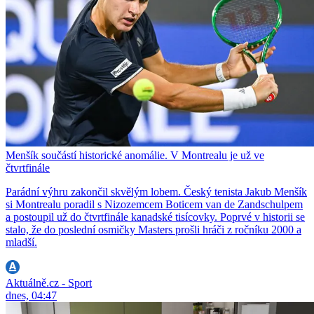
Menšík součástí historické anomálie. V Montrealu je už ve
čtvrtfinále
Parádní výhru zakončil skvělým lobem. Český tenista Jakub Menšík
si Montrealu poradil s Nizozemcem Boticem van de Zandschulpem
a postoupil už do čtvrtfinále kanadské tisícovky. Poprvé v historii se
stalo, že do poslední osmičky Masters prošli hráči z ročníku 2000 a
mladší.
Aktuálně.cz - Sport
dnes, 04:47