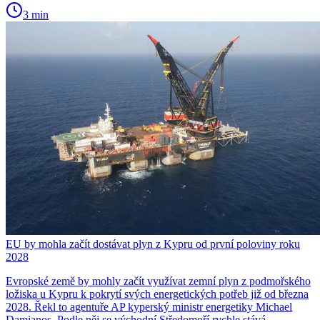
3 min
EU by mohla začít dostávat plyn z Kypru od první poloviny roku
2028
Evropské země by mohly začít využívat zemní plyn z podmořského
ložiska u Kypru k pokrytí svých energetických potřeb již od března
2028. Řekl to agentuře AP kyperský ministr energetiky Michael
Damianos. Podle něj se východní Středomoří rychle stává