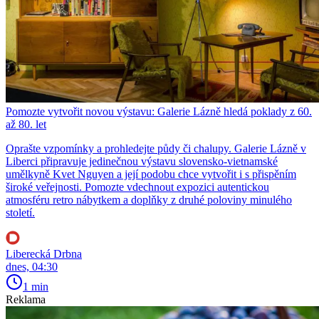
Pomozte vytvořit novou výstavu: Galerie Lázně hledá poklady z 60.
až 80. let
Oprašte vzpomínky a prohledejte půdy či chalupy. Galerie Lázně v
Liberci připravuje jedinečnou výstavu slovensko-vietnamské
umělkyně Kvet Nguyen a její podobu chce vytvořit i s přispěním
široké veřejnosti. Pomozte vdechnout expozici autentickou
atmosféru retro nábytkem a doplňky z druhé poloviny minulého
století.
Liberecká Drbna
dnes, 04:30
1 min
Reklama