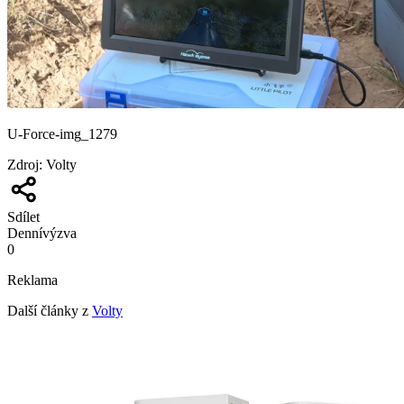
U-Force-img_1279
Zdroj
:
Volty
Sdílet
Denní
výzva
0
Reklama
Další články z
Volty