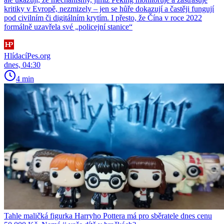
kritiky v Evropě, nezmizely – jen se hůře dokazují a častěji fungují
pod civilním či digitálním krytím. I přesto, že Čína v roce 2022
formálně uzavřela své „policejní stanice“
HlídacíPes.org
dnes, 04:30
4 min
Tahle maličká figurka Harryho Pottera má pro sběratele dnes cenu