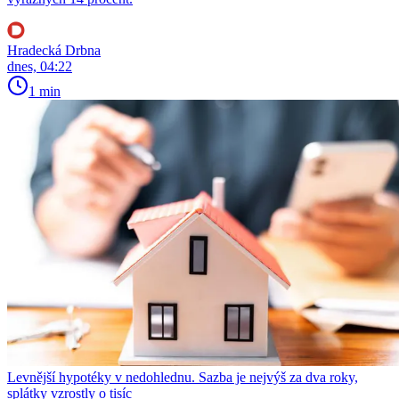
Hradecká Drbna
dnes, 04:22
1 min
Levnější hypotéky v nedohlednu. Sazba je nejvýš za dva roky,
splátky vzrostly o tisíc