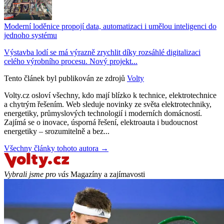
Moderní loděnice propojí data, automatizaci i umělou inteligenci do
jednoho systému
Výstavba lodí se má výrazně zrychlit díky rozsáhlé digitalizaci
celého výrobního procesu. Nový projekt...
Tento článek byl publikován ze zdrojů
Volty
Volty.cz osloví všechny, kdo mají blízko k technice, elektrotechnice
a chytrým řešením. Web sleduje novinky ze světa elektrotechniky,
energetiky, průmyslových technologií i moderních domácností.
Zajímá se o inovace, úsporná řešení, elektroauta i budoucnost
energetiky – srozumitelně a bez...
Všechny články tohoto autora →
Vybrali jsme pro vás
Magazíny a zajímavosti