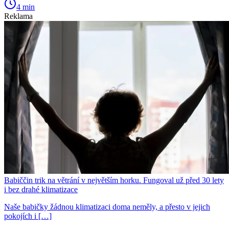
4 min
Reklama
Babiččin trik na větrání v největším horku. Fungoval už před 30 lety
i bez drahé klimatizace
Naše babičky žádnou klimatizaci doma neměly, a přesto v jejich
pokojích i […]