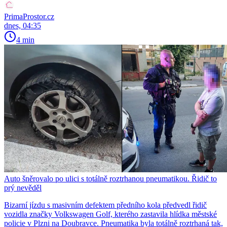
PrimaProstor.cz
dnes, 04:35
4 min
Auto šněrovalo po ulici s totálně roztrhanou pneumatikou. Řidič to
prý nevěděl
Bizarní jízdu s masivním defektem předního kola předvedl řidič
vozidla značky Volkswagen Golf, kterého zastavila hlídka městské
policie v Plzni na Doubravce. Pneumatika byla totálně roztrhaná tak,