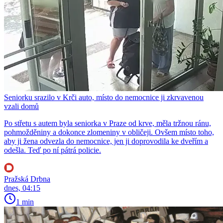
Seniorku srazilo v Krči auto, místo do nemocnice ji zkrvavenou
vzali domů
Po střetu s autem byla seniorka v Praze od krve, měla tržnou ránu,
pohmožděniny a dokonce zlomeniny v obličeji. Ovšem místo toho,
aby ji žena odvezla do nemocnice, jen ji doprovodila ke dveřím a
odešla. Teď po ní pátrá policie.
Pražská Drbna
dnes, 04:15
1 min