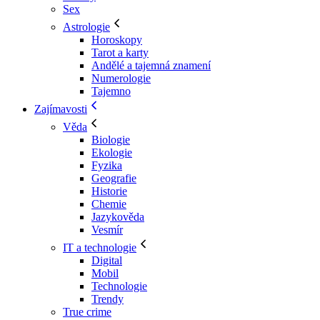
Sex
Astrologie
Horoskopy
Tarot a karty
Andělé a tajemná znamení
Numerologie
Tajemno
Zajímavosti
Věda
Biologie
Ekologie
Fyzika
Geografie
Historie
Chemie
Jazykověda
Vesmír
IT a technologie
Digital
Mobil
Technologie
Trendy
True crime