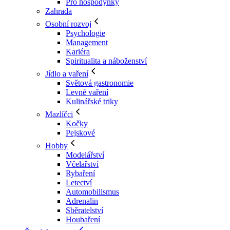
Pro hospodyňky
Zahrada
Osobní rozvoj
Psychologie
Management
Kariéra
Spiritualita a náboženství
Jídlo a vaření
Světová gastronomie
Levné vaření
Kulinářské triky
Mazlíčci
Kočky
Pejskové
Hobby
Modelářství
Včelařství
Rybaření
Letectví
Automobilismus
Adrenalin
Sběratelství
Houbaření