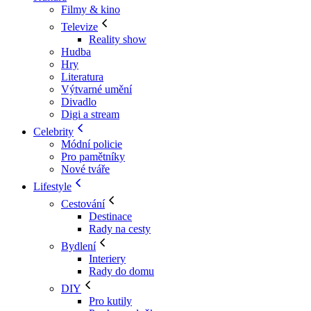
Filmy & kino
Televize
Reality show
Hudba
Hry
Literatura
Výtvarné umění
Divadlo
Digi a stream
Celebrity
Módní policie
Pro pamětníky
Nové tváře
Lifestyle
Cestování
Destinace
Rady na cesty
Bydlení
Interiery
Rady do domu
DIY
Pro kutily