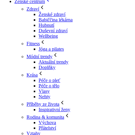
Ženské centrum
Zdraví
Ženské zdraví
Babiččina lékárna
Hubnutí
Duševní zdraví
Wellbeing
Fitness
Jóga a pilates
Módní trendy
Aktuální trendy
Doplňky
Krása
Péče o pleť
Péče o tělo
Vlasy
Nehty
Příběhy ze života
Inspirativní ženy
Rodina & komunita
Výchova
Přátelství
Vztahy