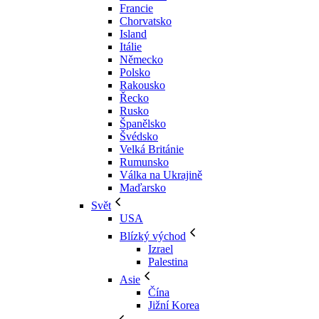
Francie
Chorvatsko
Island
Itálie
Německo
Polsko
Rakousko
Řecko
Rusko
Španělsko
Švédsko
Velká Británie
Rumunsko
Válka na Ukrajině
Maďarsko
Svět
USA
Blízký východ
Izrael
Palestina
Asie
Čína
Jižní Korea