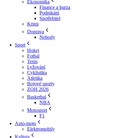
Ekonomika
Finance a burza
Podnikání
Spotřebitel
Krimi
Doprava
Nehody
Sport
Hokej
Fotbal
Tenis
Lyžování
Cyklistika
Atletika
Bojové sporty
ZOH 2026
Basketbal
NBA
Motosport
F1
Auto-moto
Elektromobily
Kultura