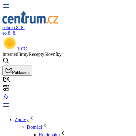
sobota 8. 8.
so 8. 8.
19°C
Internet
Firmy
Recepty
Slovníky
Přihlášení
Zprávy
Domácí
Regionální