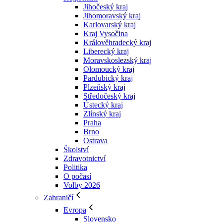
Jihočeský kraj
Jihomoravský kraj
Karlovarský kraj
Kraj Vysočina
Králověhradecký kraj
Liberecký kraj
Moravskoslezský kraj
Olomoucký kraj
Pardubický kraj
Plzeňský kraj
Středočeský kraj
Ústecký kraj
Zlínský kraj
Praha
Brno
Ostrava
Školství
Zdravotnictví
Politika
O počasí
Volby 2026
Zahraničí
Evropa
Slovensko