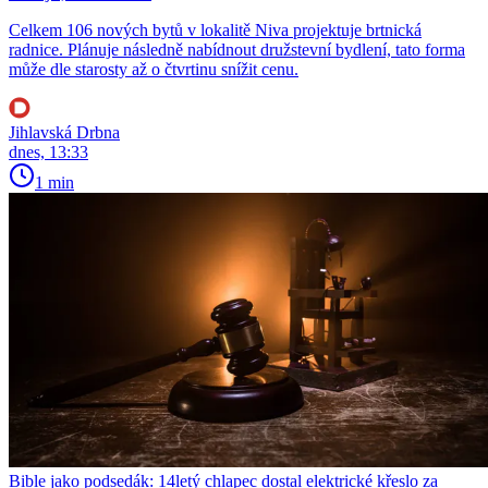
Celkem 106 nových bytů v lokalitě Niva projektuje brtnická
radnice. Plánuje následně nabídnout družstevní bydlení, tato forma
může dle starosty až o čtvrtinu snížit cenu.
Jihlavská Drbna
dnes, 13:33
1 min
Bible jako podsedák: 14letý chlapec dostal elektrické křeslo za