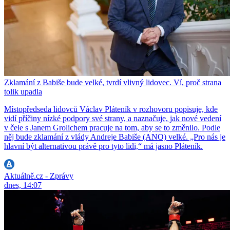
Zklamání z Babiše bude velké, tvrdí vlivný lidovec. Ví, proč strana
tolik upadla
Místopředseda lidovců Václav Pláteník v rozhovoru popisuje, kde
vidí příčiny nízké podpory své strany, a naznačuje, jak nové vedení
v čele s Janem Grolichem pracuje na tom, aby se to změnilo. Podle
něj bude zklamání z vlády Andreje Babiše (ANO) velké. „Pro nás je
hlavní být alternativou právě pro tyto lidi,“ má jasno Pláteník.
Aktuálně.cz - Zprávy
dnes, 14:07