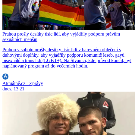
Prahou prošly desítky tisíc lidí, aby vyjádřily podporu právům
sexuálních menšin
Prahou v sobotu prošly desítky tisíc lidí v barevném oblečení s
duhovými doplňky, aby vyjádřily podporu komunitě leseb, gayů,
bisexuálů a trans lidí (LGBT+). Na Štvanici, kde průvod končil, byl
naplánovaný program až do večerních hodin.
Aktuálně.cz - Zprávy
dnes, 13:21