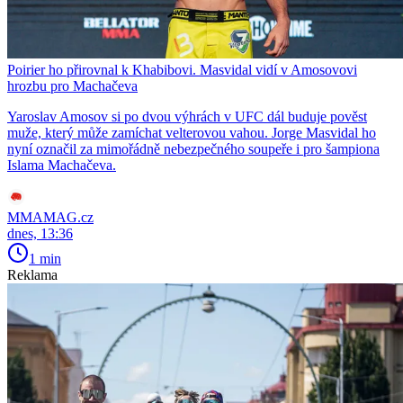
Poirier ho přirovnal k Khabibovi. Masvidal vidí v Amosovovi
hrozbu pro Machačeva
Yaroslav Amosov si po dvou výhrách v UFC dál buduje pověst
muže, který může zamíchat velterovou vahou. Jorge Masvidal ho
nyní označil za mimořádně nebezpečného soupeře i pro šampiona
Islama Machačeva.
MMAMAG.cz
dnes, 13:36
1 min
Reklama