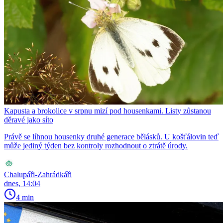
Kapusta a brokolice v srpnu mizí pod housenkami. Listy zůstanou
děravé jako síto
Právě se líhnou housenky druhé generace bělásků. U košťálovin teď
může jediný týden bez kontroly rozhodnout o ztrátě úrody.
Chalupáři-Zahrádkáři
dnes, 14:04
4 min