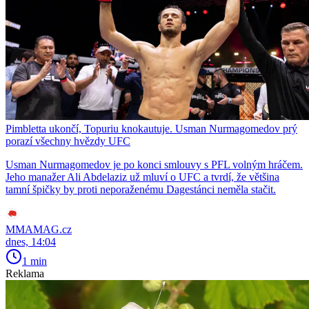
Pimbletta ukončí, Topuriu knokautuje. Usman Nurmagomedov prý
porazí všechny hvězdy UFC
Usman Nurmagomedov je po konci smlouvy s PFL volným hráčem.
Jeho manažer Ali Abdelaziz už mluví o UFC a tvrdí, že většina
tamní špičky by proti neporaženému Dagestánci neměla stačit.
MMAMAG.cz
dnes, 14:04
1 min
Reklama