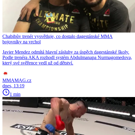
Chabibův trenér vysvětluje, co dostalo dagestánské MMA
bojovníky na vrchol
Javier Mendez odmítá hlavní zásluhy za úspěch dagestánské školy.
Podle trenéra AKA rozhodl systém Abdulmanapa Nurmagomedova,
který své svěřence vedl už od dětství.
MMAMAG.cz
dnes, 13:19
1 min