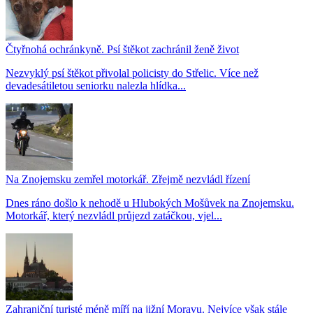
Čtyřnohá ochránkyně. Psí štěkot zachránil ženě život
Nezvyklý psí štěkot přivolal policisty do Střelic. Více než
devadesátiletou seniorku nalezla hlídka...
Na Znojemsku zemřel motorkář. Zřejmě nezvládl řízení
Dnes ráno došlo k nehodě u Hlubokých Mošůvek na Znojemsku.
Motorkář, který nezvládl průjezd zatáčkou, vjel...
Zahraniční turisté méně míří na jižní Moravu. Nejvíce však stále