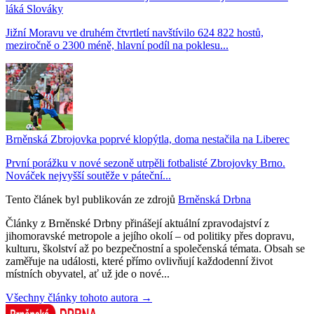
láká Slováky
Jižní Moravu ve druhém čtvrtletí navštívilo 624 822 hostů,
meziročně o 2300 méně, hlavní podíl na poklesu...
Brněnská Zbrojovka poprvé klopýtla, doma nestačila na Liberec
První porážku v nové sezoně utrpěli fotbalisté Zbrojovky Brno.
Nováček nejvyšší soutěže v páteční...
Tento článek byl publikován ze zdrojů
Brněnská Drbna
Články z Brněnské Drbny přinášejí aktuální zpravodajství z
jihomoravské metropole a jejího okolí – od politiky přes dopravu,
kulturu, školství až po bezpečnostní a společenská témata. Obsah se
zaměřuje na události, které přímo ovlivňují každodenní život
místních obyvatel, ať už jde o nové...
Všechny články tohoto autora →