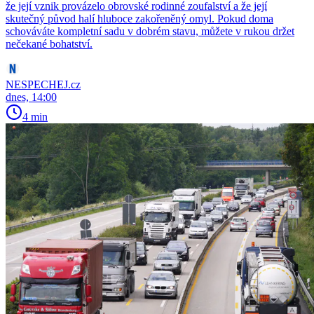
že její vznik provázelo obrovské rodinné zoufalství a že její
skutečný původ halí hluboce zakořeněný omyl. Pokud doma
schováváte kompletní sadu v dobrém stavu, můžete v rukou držet
nečekané bohatství.
NESPECHEJ.cz
dnes, 14:00
4 min