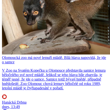
Olomoucká zoo má nové lemuří mládě. Bílá hlava napovídá, že jde
o samce
V Zoo na Svatém Kopečku u Olomouce představila samice lemura
běločelého své nové mládě. Jelikož se jeho hlava bíle zbarvila, je
téměř jasné, že jde o samce. Samice totiž bývají hnědé, případně
hnědošedé. Zoo Olomouc chová lemury běločelé od roku 1989,
letošní mládě je čtyřiapadesáté v pořadí.
Hanácká Drbna
dnes, 13:49