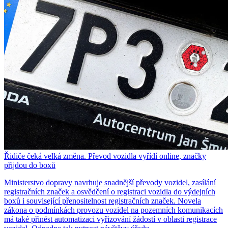
Řidiče čeká velká změna. Převod vozidla vyřídí online, značky
přijdou do boxů
Ministerstvo dopravy navrhuje snadnější převody vozidel, zasílání
registračních značek a osvědčení o registraci vozidla do výdejních
boxů i související přenositelnost registračních značek. Novela
zákona o podmínkách provozu vozidel na pozemních komunikacích
má také přinést automatizaci vyřizování žádostí v oblasti registrace