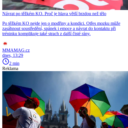
Návrat po těžkém KO. Proč je hlava větší brzdou než tělo
Po těžkém KO nejde jen o modřiny a kondici. Otřes mozku může
zasáhnout soustředění, spánek i emoce a návrat do kontaktu při
tréninku komplikuje také strach z další čisté rány.
MMAMAG.cz
dnes, 13:29
2 min
Reklama