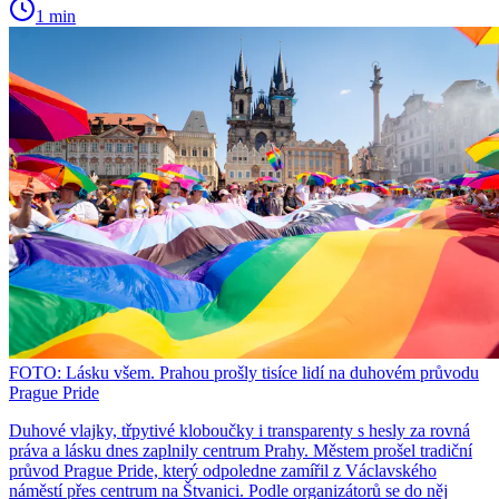
1 min
FOTO: Lásku všem. Prahou prošly tisíce lidí na duhovém průvodu
Prague Pride
Duhové vlajky, třpytivé kloboučky i transparenty s hesly za rovná
práva a lásku dnes zaplnily centrum Prahy. Městem prošel tradiční
průvod Prague Pride, který odpoledne zamířil z Václavského
náměstí přes centrum na Štvanici. Podle organizátorů se do něj