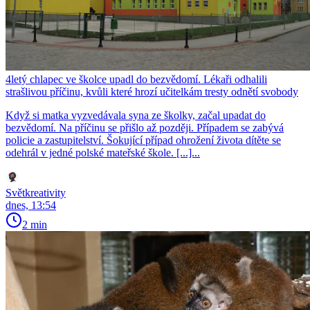
4letý chlapec ve školce upadl do bezvědomí. Lékaři odhalili
strašlivou příčinu, kvůli které hrozí učitelkám tresty odnětí svobody
Když si matka vyzvedávala syna ze školky, začal upadat do
bezvědomí. Na příčinu se přišlo až později. Případem se zabývá
policie a zastupitelství. Šokující případ ohrožení života dítěte se
odehrál v jedné polské mateřské škole. [...]...
Světkreativity
dnes, 13:54
2 min