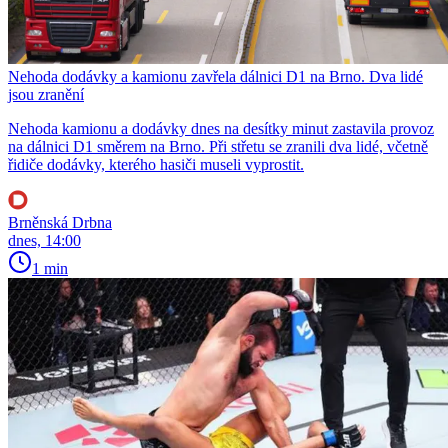
Nehoda dodávky a kamionu zavřela dálnici D1 na Brno. Dva lidé
jsou zranění
Nehoda kamionu a dodávky dnes na desítky minut zastavila provoz
na dálnici D1 směrem na Brno. Při střetu se zranili dva lidé, včetně
řidiče dodávky, kterého hasiči museli vyprostit.
Brněnská Drbna
dnes, 14:00
1 min