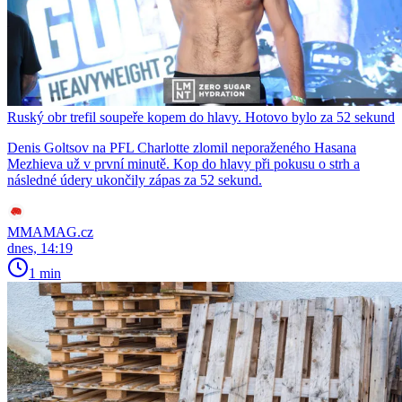
Ruský obr trefil soupeře kopem do hlavy. Hotovo bylo za 52 sekund
Denis Goltsov na PFL Charlotte zlomil neporaženého Hasana
Mezhieva už v první minutě. Kop do hlavy při pokusu o strh a
následné údery ukončily zápas za 52 sekund.
MMAMAG.cz
dnes, 14:19
1 min