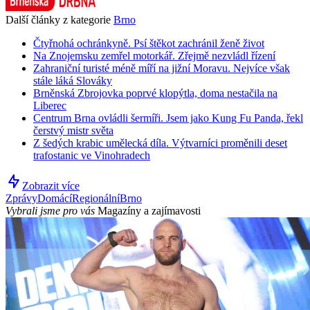
Další články z kategorie
Brno
Čtyřnohá ochránkyně. Psí štěkot zachránil ženě život
Na Znojemsku zemřel motorkář. Zřejmě nezvládl řízení
Zahraniční turisté méně míří na jižní Moravu. Nejvíce však
stále láká Slováky
Brněnská Zbrojovka poprvé klopýtla, doma nestačila na
Liberec
Centrum Brna ovládli šermíři. Jsem jako Kung Fu Panda, řekl
čerstvý mistr světa
Z šedých krabic umělecká díla. Výtvarníci proměnili deset
trafostanic ve Vinohradech
Zobrazit více
Zprávy
Domácí
Regionální
Brno
Vybrali jsme pro vás
Magazíny a zajímavosti