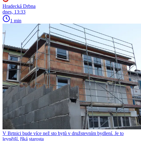
Hradecká Drbna
dnes, 13:33
1 min
V Brtnici bude více než sto bytů v družstevním bydlení. Je to
levnější, říká starosta