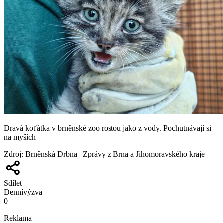
Dravá koťátka v brněnské zoo rostou jako z vody. Pochutnávají si
na myších
Zdroj
:
Brněnská Drbna | Zprávy z Brna a Jihomoravského kraje
Sdílet
Denní
výzva
0
Reklama