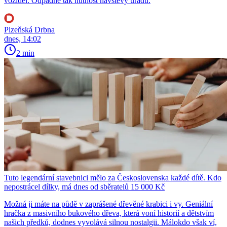
vozidel. Odpadne tak nutnost návštěvy úřadu.
Plzeňská Drbna
dnes, 14:02
2 min
Tuto legendární stavebnici mělo za Československa každé dítě. Kdo
nepostrácel dílky, má dnes od sběratelů 15 000 Kč
Možná ji máte na půdě v zaprášené dřevěné krabici i vy. Geniální
hračka z masivního bukového dřeva, která voní historií a dětstvím
našich předků, dodnes vyvolává silnou nostalgii. Málokdo však ví,