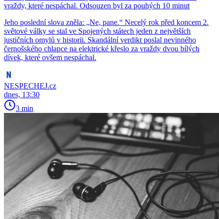
vraždy, které nespáchal. Odsouzen byl za pouhých 10 minut
Jeho poslední slova zněla: „Ne, pane.“ Necelý rok před koncem 2.
světové války se stal ve Spojených státech jeden z největších
justičních omylů v historii. Skandální verdikt poslal nevinného
černošského chlapce na elektrické křeslo za vraždy dvou bílých
dívek, které ovšem nespáchal.
NESPECHEJ.cz
dnes, 13:30
3 min