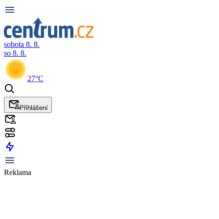
sobota 8. 8.
so 8. 8.
27°C
Přihlášení
Reklama