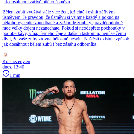
jak dosáhnout zářivě bílého úsměvu
Bělení zubů využívá stále více žen, jež chtějí oslnit zářivým
úsměvem. Je pravdou, že úsměvu si všimne každý a pokud na
někoho vyceníte zanedbané a zažloutlé zoubky, pravděpodobně
moc velký dojem nezanecháte. Pokud si neodepřete pochoutky v
podobě kávy, vína, černého čaje a dalších laskomin, není se čemu
divit, že vaše zuby zrovna bělostně nesvítí. Naštěstí existuje způsob,
jak dosáhnout bělení zubů i bez zásahu odborníka.
Krasnezeny.eu
dnes, 13:40
1 min