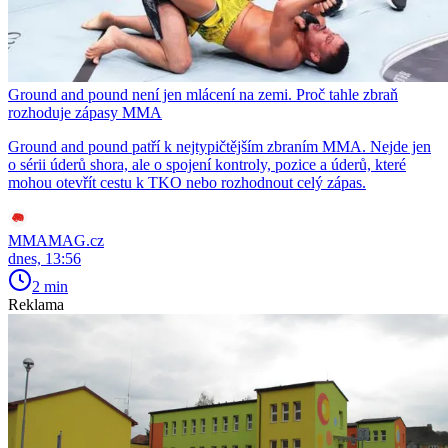
Ground and pound není jen mlácení na zemi. Proč tahle zbraň
rozhoduje zápasy MMA
Ground and pound patří k nejtypičtějším zbraním MMA. Nejde jen
o sérii úderů shora, ale o spojení kontroly, pozice a úderů, které
mohou otevřít cestu k TKO nebo rozhodnout celý zápas.
MMAMAG.cz
dnes, 13:56
2 min
Reklama