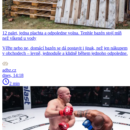
12 palet, jedna plachta a odpoledne volna. Tenhle bazén stojí míň
než víkend u vody
Věřte nebo ne, domácí bazén se dá postavit i jinak, než jen nákupem
v obchodech – levně, jednoduše a klidně během jednoho odpoledne.
adbz.cz
dnes, 14:18
2 min