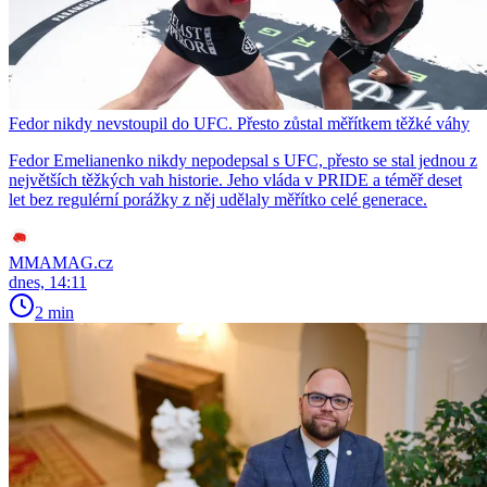
Fedor nikdy nevstoupil do UFC. Přesto zůstal měřítkem těžké váhy
Fedor Emelianenko nikdy nepodepsal s UFC, přesto se stal jednou z
největších těžkých vah historie. Jeho vláda v PRIDE a téměř deset
let bez regulérní porážky z něj udělaly měřítko celé generace.
MMAMAG.cz
dnes, 14:11
2 min