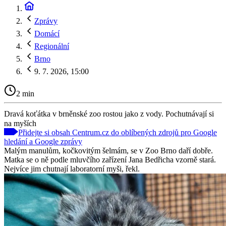
Zprávy
Domácí
Regionální
Brno
9. 7. 2026, 15:00
2 min
Dravá koťátka v brněnské zoo rostou jako z vody. Pochutnávají si
na myších
Přidejte si obsah Centrum.cz do oblíbených zdrojů pro Google
hledání a Google zprávy
Malým manulům, kočkovitým šelmám, se v Zoo Brno daří dobře.
Matka se o ně podle mluvčího zařízení Jana Bedřicha vzorně stará.
Nejvíce jim chutnají laboratorní myši, řekl.