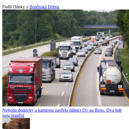
Další články z
Brněnská Drbna
Nehoda dodávky a kamionu zavřela dálnici D1 na Brno. Dva lidé
jsou zranění