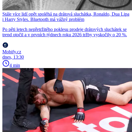
Stále více lidí opět spoléhá na drátová sluchátka, Ronaldo, Dua Lipa
i Harry Styles. Bluetooth má vážný problém
Po pěti letech nepřetržitého poklesu prodeje drátových sluchátek se
trend otočil a v prvních týdnech roku 2026 tržby vyskočily o 20 %.
Mobify.cz
dnes, 13:30
4 min