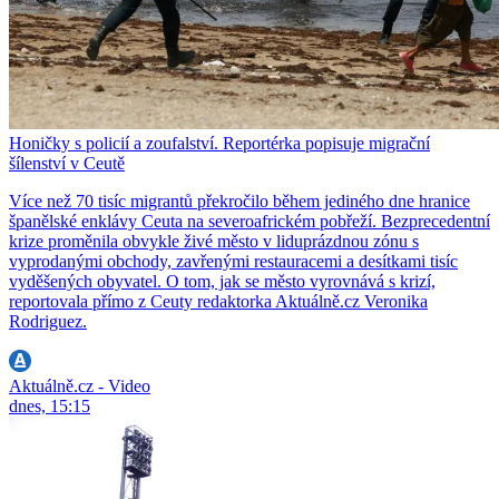
Honičky s policií a zoufalství. Reportérka popisuje migrační
šílenství v Ceutě
Více než 70 tisíc migrantů překročilo během jediného dne hranice
španělské enklávy Ceuta na severoafrickém pobřeží. Bezprecedentní
krize proměnila obvykle živé město v liduprázdnou zónu s
vyprodanými obchody, zavřenými restauracemi a desítkami tisíc
vyděšených obyvatel. O tom, jak se město vyrovnává s krizí,
reportovala přímo z Ceuty redaktorka Aktuálně.cz Veronika
Rodriguez.
Aktuálně.cz - Video
dnes, 15:15