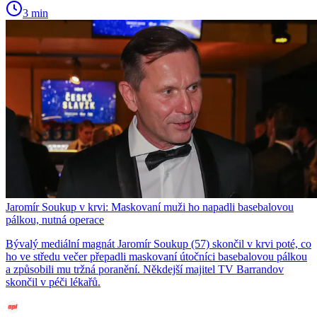
3 min
Jaromír Soukup v krvi: Maskovaní muži ho napadli basebalovou
pálkou, nutná operace
Bývalý mediální magnát Jaromír Soukup (57) skončil v krvi poté, co
ho ve středu večer přepadli maskovaní útočníci basebalovou pálkou
a způsobili mu tržná poranění. Někdejší majitel TV Barrandov
skončil v péči lékařů.