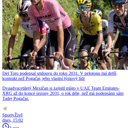
Del Toro podepsal smlouvu do roku 2031. V pelotonu má delší
kontrakt než Pogačar, jeho vlastní týmový lídr
Dvaadvacetiletý Mexičan si zajistil místo v UAE Team Emirates-
XRG až do konce sezony 2031, o rok déle, než má podepsáno sám
Tadej Pogačar.
SportyŽivě
dnes, 15:02