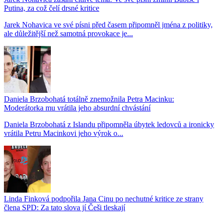
Putina, za což čelí drsné kritice
Jarek Nohavica ve své písni před časem připomněl jména z politiky,
ale důležitější než samotná provokace je...
Daniela Brzobohatá totálně znemožnila Petra Macinku:
Moderátorka mu vrátila jeho absurdní chvástání
Daniela Brzobohatá z Islandu připomněla úbytek ledovců a ironicky
vrátila Petru Macinkovi jeho výrok o...
Linda Finková podpořila Jana Cinu po nechutné kritice ze strany
člena SPD: Za tato slova jí Češi tleskají