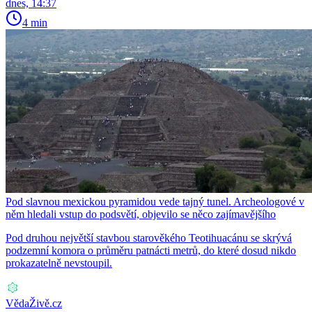
dnes, 14:37
4 min
Pod slavnou mexickou pyramidou vede tajný tunel. Archeologové v
něm hledali vstup do podsvětí, objevilo se něco zajímavějšího
Pod druhou největší stavbou starověkého Teotihuacánu se skrývá
podzemní komora o průměru patnácti metrů, do které dosud nikdo
prokazatelně nevstoupil.
VědaŽivě.cz