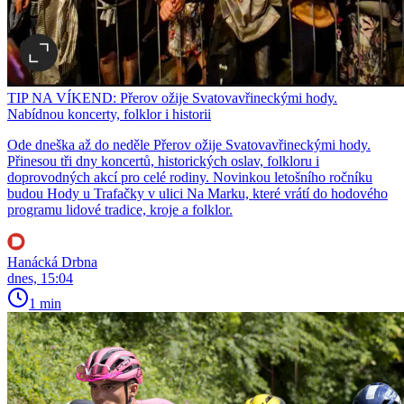
TIP NA VÍKEND: Přerov ožije Svatovavřineckými hody.
Nabídnou koncerty, folklor i historii
Ode dneška až do neděle Přerov ožije Svatovavřineckými hody.
Přinesou tři dny koncertů, historických oslav, folkloru i
doprovodných akcí pro celé rodiny. Novinkou letošního ročníku
budou Hody u Trafačky v ulici Na Marku, které vrátí do hodového
programu lidové tradice, kroje a folklor.
Hanácká Drbna
dnes, 15:04
1 min