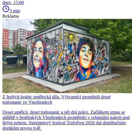
dnes, 15:00
3 min
Reklama
Z šedých krabic umělecká díla. Výtvarníci proměnili deset
trafostanic ve Vinohradech
Deset umělců, deset trafostanic a pět dní práce. Začátkem srpna se
sídliště v brněnských Vinohradech proměnilo v originální galerii pod
širým nebem. Streetartový festival TrafoFest 2026 dal distribučním
domkům novou tvář.