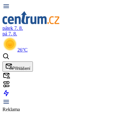
pátek 7. 8.
pá 7. 8.
26°C
Přihlášení
Reklama