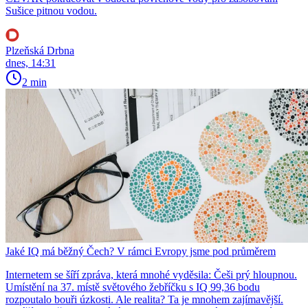
Sušice pitnou vodou.
Plzeňská Drbna
dnes, 14:31
2 min
Jaké IQ má běžný Čech? V rámci Evropy jsme pod průměrem
Internetem se šíří zpráva, která mnohé vyděsila: Češi prý hloupnou.
Umístění na 37. místě světového žebříčku s IQ 99,36 bodu
rozpoutalo bouři úzkosti. Ale realita? Ta je mnohem zajímavější.