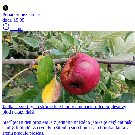
Pohádky bez konce
dnes, 15:05
11 min
Jablka a švestky na stromě hnědnou v chumáčích. Jeden plesnivý
plod nakazí další
Stačí jeden den prodlení, a z jednoho hnědého jablka je celý chumáč
shnilých plodů. Za rychlým šířením stojí houbová choroba, která v
srpnu pracuje přesčas.