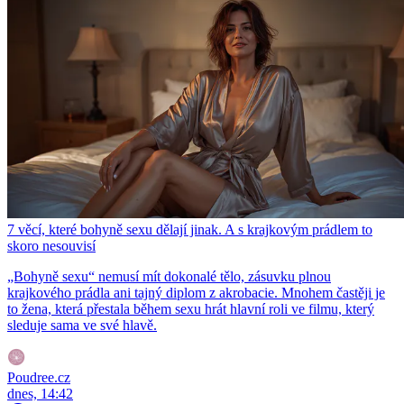
7 věcí, které bohyně sexu dělají jinak. A s krajkovým prádlem to
skoro nesouvisí
„Bohyně sexu“ nemusí mít dokonalé tělo, zásuvku plnou
krajkového prádla ani tajný diplom z akrobacie. Mnohem častěji je
to žena, která přestala během sexu hrát hlavní roli ve filmu, který
sleduje sama ve své hlavě.
Poudree.cz
dnes, 14:42