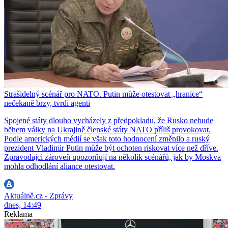
Strašidelný scénář pro NATO. Putin může otestovat „hranice“
nečekaně brzy, tvrdí agenti
Spojené státy dlouho vycházely z předpokladu, že Rusko nebude
během války na Ukrajině členské státy NATO příliš provokovat.
Podle amerických médií se však toto hodnocení změnilo a ruský
prezident Vladimir Putin může být ochoten riskovat více než dříve.
Zpravodajci zároveň upozorňují na několik scénářů, jak by Moskva
mohla odhodlání aliance otestovat.
Aktuálně.cz - Zprávy
dnes, 14:49
Reklama