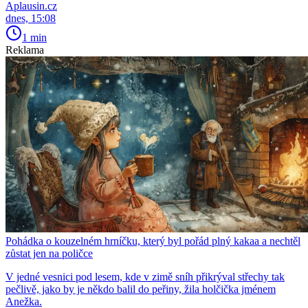
Aplausin.cz
dnes, 15:08
1 min
Reklama
Pohádka o kouzelném hrníčku, který byl pořád plný kakaa a nechtěl
zůstat jen na poličce
V jedné vesnici pod lesem, kde v zimě sníh přikrýval střechy tak
pečlivě, jako by je někdo balil do peřiny, žila holčička jménem
Anežka.