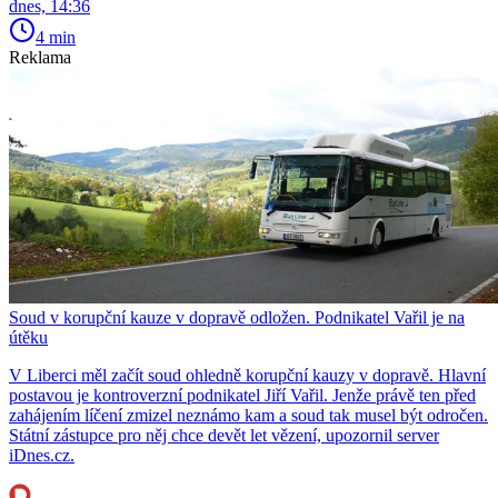
dnes, 14:36
4 min
Reklama
Soud v korupční kauze v dopravě odložen. Podnikatel Vařil je na
útěku
V Liberci měl začít soud ohledně korupční kauzy v dopravě. Hlavní
postavou je kontroverzní podnikatel Jiří Vařil. Jenže právě ten před
zahájením líčení zmizel neznámo kam a soud tak musel být odročen.
Státní zástupce pro něj chce devět let vězení, upozornil server
iDnes.cz.