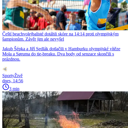
Čeští beachvolejbalisté dotáhli skóre na 14:14 proti olympijským
šampionům. Závěr jim ale nevyšel
Jakub Šépka a Jiří Sedlák dotlačili v Hamburku olympijské vítěze
Mola a Søruma do tie-breaku. Dva body od senzace skončili s
prázdnou.
SportyŽivě
dnes, 14:56
3 min