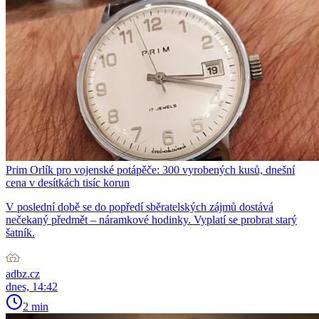
Prim Orlík pro vojenské potápěče: 300 vyrobených kusů, dnešní
cena v desítkách tisíc korun
V poslední době se do popředí sběratelských zájmů dostává
nečekaný předmět – náramkové hodinky. Vyplatí se probrat starý
šatník.
adbz.cz
dnes, 14:42
2 min