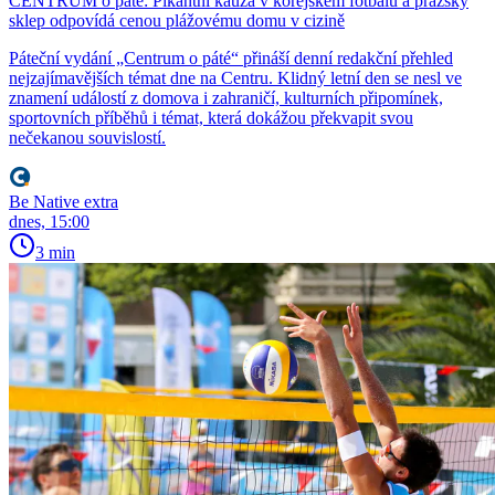
CENTRUM o páté: Pikantní kauza v korejském fotbalu a pražský
sklep odpovídá cenou plážovému domu v cizině
Páteční vydání „Centrum o páté“ přináší denní redakční přehled
nejzajímavějších témat dne na Centru. Klidný letní den se nesl ve
znamení událostí z domova i zahraničí, kulturních připomínek,
sportovních příběhů i témat, která dokážou překvapit svou
nečekanou souvislostí.
Be Native extra
dnes, 15:00
3 min