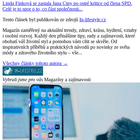
Linda Finková se zastala Jana Ciny po ostré kritice od člena SPD.
Celé je to spor o to, co část společnosti...
Tento článek byl publikován ze zdrojů
In-lifestyle.cz
Magazín zaměřený na aktuální trendy, zdraví, krásu, bydlení, vztahy
i osobní rozvoj. Každý den přinášíme tipy, rady a zajímavosti, které
obohatí váš životní styl a pomohou vám cítit se skvěle. Od
inspirativních příběhů a praktických návodů po novinky ze světa
módy a zdravého životního stylu – vše...
Všechny články tohoto autora →
Vybrali jsme pro vás
Magazíny a zajímavosti