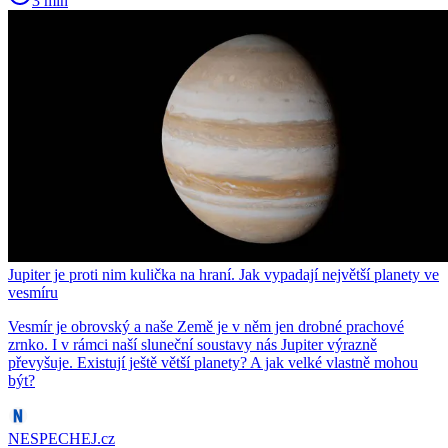
3 min
Jupiter je proti nim kulička na hraní. Jak vypadají největší planety ve
vesmíru
Vesmír je obrovský a naše Země je v něm jen drobné prachové
zrnko. I v rámci naší sluneční soustavy nás Jupiter výrazně
převyšuje. Existují ještě větší planety? A jak velké vlastně mohou
být?
NESPECHEJ.cz