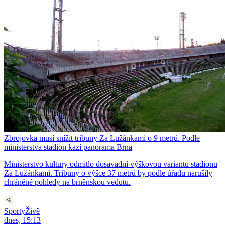
Zbrojovka musí snížit tribuny Za Lužánkami o 9 metrů. Podle
ministerstva stadion kazí panorama Brna
Ministerstvo kultury odmítlo dosavadní výškovou variantu stadionu
Za Lužánkami. Tribuny o výšce 37 metrů by podle úřadu narušily
chráněné pohledy na brněnskou vedutu.
SportyŽivě
dnes, 15:13