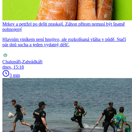
Mrkev a petržel po dešti praskají. Záhon přitom nemusí být špatně
pohnojený
Hlavním viníkem není hnojivo, ale rozkolísaná vláha v půdě. Stačí
pár dnů sucha a jeden vydatný déšť.
Chalupáři-Zahrádkáři
dnes, 15:18
3 min