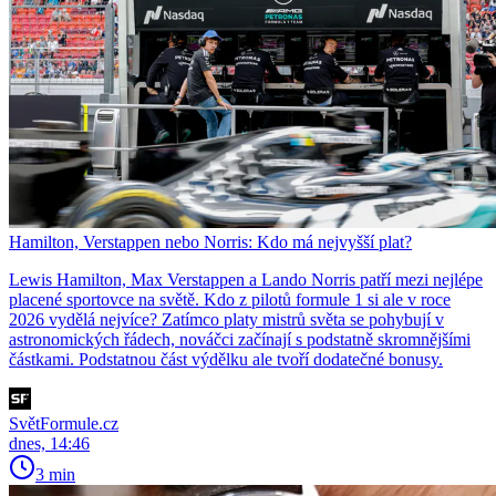
Hamilton, Verstappen nebo Norris: Kdo má nejvyšší plat?
Lewis Hamilton, Max Verstappen a Lando Norris patří mezi nejlépe
placené sportovce na světě. Kdo z pilotů formule 1 si ale v roce
2026 vydělá nejvíce? Zatímco platy mistrů světa se pohybují v
astronomických řádech, nováčci začínají s podstatně skromnějšími
částkami. Podstatnou část výdělku ale tvoří dodatečné bonusy.
SvětFormule.cz
dnes, 14:46
3 min