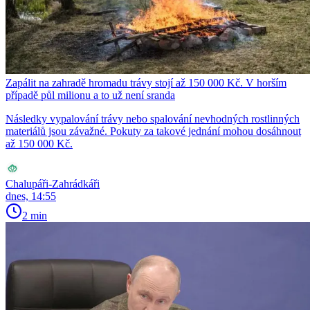
Zapálit na zahradě hromadu trávy stojí až 150 000 Kč. V horším
případě půl milionu a to už není sranda
Následky vypalování trávy nebo spalování nevhodných rostlinných
materiálů jsou závažné. Pokuty za takové jednání mohou dosáhnout
až 150 000 Kč.
Chalupáři-Zahrádkáři
dnes, 14:55
2 min