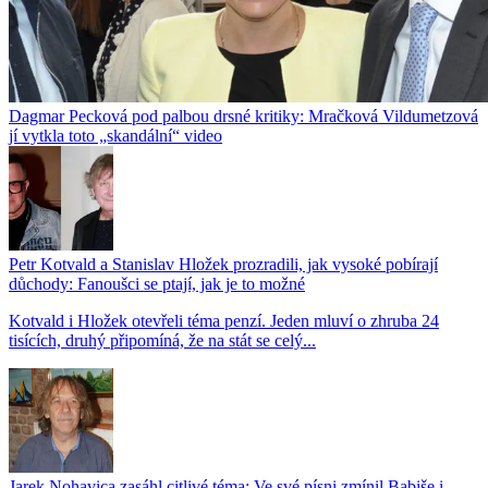
Dagmar Pecková pod palbou drsné kritiky: Mračková Vildumetzová
jí vytkla toto „skandální“ video
Petr Kotvald a Stanislav Hložek prozradili, jak vysoké pobírají
důchody: Fanoušci se ptají, jak je to možné
Kotvald i Hložek otevřeli téma penzí. Jeden mluví o zhruba 24
tisících, druhý připomíná, že na stát se celý...
Jarek Nohavica zasáhl citlivé téma: Ve své písni zmínil Babiše i