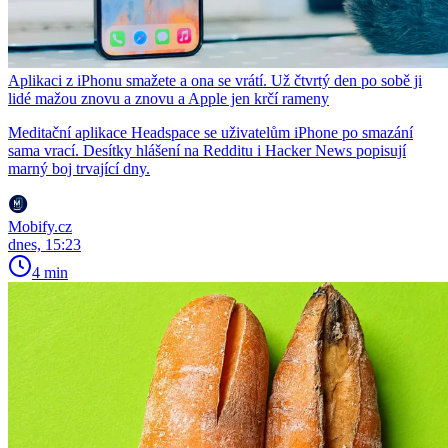
Aplikaci z iPhonu smažete a ona se vrátí. Už čtvrtý den po sobě ji
lidé mažou znovu a znovu a Apple jen krčí rameny
Meditační aplikace Headspace se uživatelům iPhone po smazání
sama vrací. Desítky hlášení na Redditu i Hacker News popisují
marný boj trvající dny.
Mobify.cz
dnes, 15:23
4 min