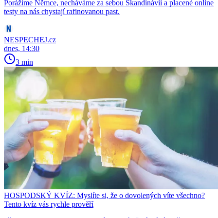
Porážíme Němce, necháváme za sebou Skandinávii a placené online
testy na nás chystají rafinovanou past.
NESPECHEJ.cz
dnes, 14:30
3 min
HOSPODSKÝ KVÍZ: Myslíte si, že o dovolených víte všechno?
Tento kvíz vás rychle prověří