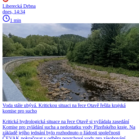
Liberecká Drbna
dnes, 14:34
1 min
Voda stále ubývá. Kritickou situaci na řece Otavě řešila krajská
komise pro sucho
Kritická hydrologická situace na řece Otavě si vyžádala zasedání
Komise pro zvládání sucha a nedostatku vody Plzeňského kraje. Na
základě jejího jednání bylo rozhodnuto o žádosti společnosti
ČEVAK pokračovat v odběru povrchové vody pro zásobování