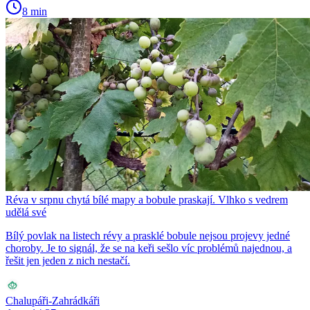
8 min
Réva v srpnu chytá bílé mapy a bobule praskají. Vlhko s vedrem
udělá své
Bílý povlak na listech révy a prasklé bobule nejsou projevy jedné
choroby. Je to signál, že se na keři sešlo víc problémů najednou, a
řešit jen jeden z nich nestačí.
Chalupáři-Zahrádkáři