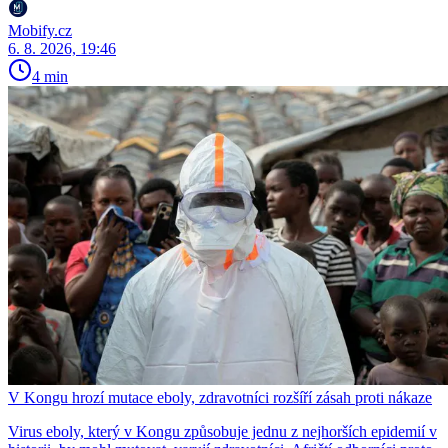
Mobify.cz
6. 8. 2026, 19:46
4 min
V Kongu hrozí mutace eboly, zdravotníci rozšíří zásah proti nákaze
Virus eboly, který v Kongu způsobuje jednu z nejhorších epidemií v