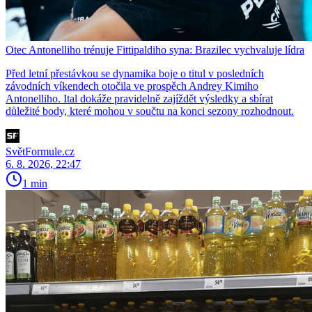
Otec Antonelliho trénuje Fittipaldiho syna: Brazilec vychvaluje lídra
Před letní přestávkou se dynamika boje o titul v posledních
závodních víkendech otočila ve prospěch Andrey Kimiho
Antonelliho. Ital dokáže pravidelně zajíždět výsledky a sbírat
důležité body, které mohou v součtu na konci sezony rozhodnout.
SvětFormule.cz
6. 8. 2026, 22:47
1 min