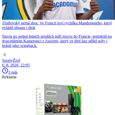
Trpišovský nemá dost. Ve Francii loví rychlíka Mandengueho, který
ovládá obranu i útok
Slavia po sedmi letních posilách míří znovu do Francie, tentokrát po
dvacetiletém Kamerunci z Auxerre, který ve třetí lize střílel góly i
bránil jako wingback.
SportyŽivě
6. 8. 2026, 22:05
3 min
Reklama