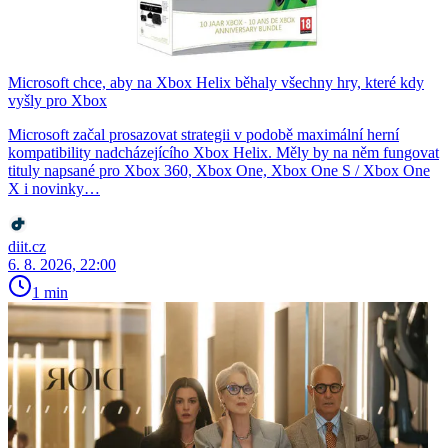
Microsoft chce, aby na Xbox Helix běhaly všechny hry, které kdy
vyšly pro Xbox
Microsoft začal prosazovat strategii v podobě maximální herní
kompatibility nadcházejícího Xbox Helix. Měly by na něm fungovat
tituly napsané pro Xbox 360, Xbox One, Xbox One S / Xbox One
X i novinky…
diit.cz
6. 8. 2026, 22:00
1 min