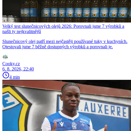
Velký test slunečnicových olejů 2026: Porovnali jsme 7 výrobků a
našli ty nejkvalitnější
Slunečnicový olej patří mezi nejčastěji používané tuky v kuchyních.
Otestovali jsme 7 běžně dostupných výrobků a porovnali je.
Cooky.cz
6. 8. 2026, 22:40
4 min