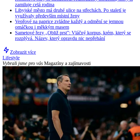
zamiluje celá rodina
Libyjské město má druhé ulice na střechách. Po staletí je
využívaly především místní ženy
Vepřové na paprice zvládne každý a odmění se jemnou
omáčkou i měkkým masem
Sametové řezy „Obliž prst”: Vláčný korpus, krém, který se
rozplývá. Název, který opravdu nic nepřehání
Zobrazit více
Lifestyle
Vybrali jsme pro vás
Magazíny a zajímavosti