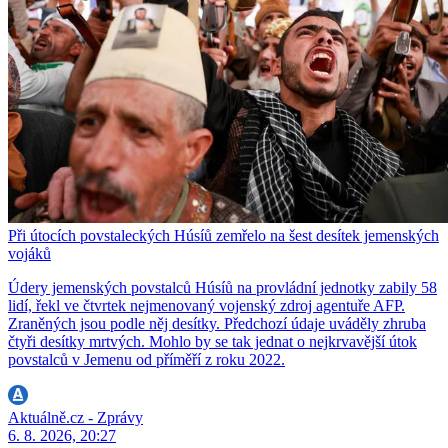
Při útocích povstaleckých Húsíů zemřelo na šest desítek jemenských
vojáků
Údery jemenských povstalců Húsíů na provládní jednotky zabily 58
lidí, řekl ve čtvrtek nejmenovaný vojenský zdroj agentuře AFP.
Zraněných jsou podle něj desítky. Předchozí údaje uváděly zhruba
čtyři desítky mrtvých. Mohlo by se tak jednat o nejkrvavější útok
povstalců v Jemenu od příměří z roku 2022.
Aktuálně.cz - Zprávy
6. 8. 2026, 20:27