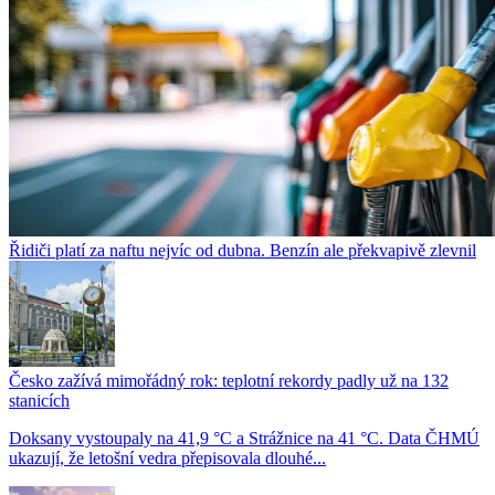
Řidiči platí za naftu nejvíc od dubna. Benzín ale překvapivě zlevnil
Česko zažívá mimořádný rok: teplotní rekordy padly už na 132
stanicích
Doksany vystoupaly na 41,9 °C a Strážnice na 41 °C. Data ČHMÚ
ukazují, že letošní vedra přepisovala dlouhé...