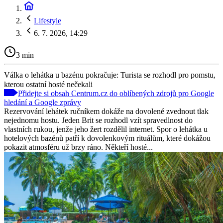
Lifestyle
6. 7. 2026, 14:29
3 min
Válka o lehátka u bazénu pokračuje: Turista se rozhodl pro pomstu,
kterou ostatní hosté nečekali
Přidejte si obsah Centrum.cz do oblíbených zdrojů pro Google
hledání a Google zprávy
Rezervování lehátek ručníkem dokáže na dovolené zvednout tlak
nejednomu hostu. Jeden Brit se rozhodl vzít spravedlnost do
vlastních rukou, jenže jeho žert rozdělil internet. Spor o lehátka u
hotelových bazénů patří k dovolenkovým rituálům, které dokážou
pokazit atmosféru už brzy ráno. Někteří hosté...