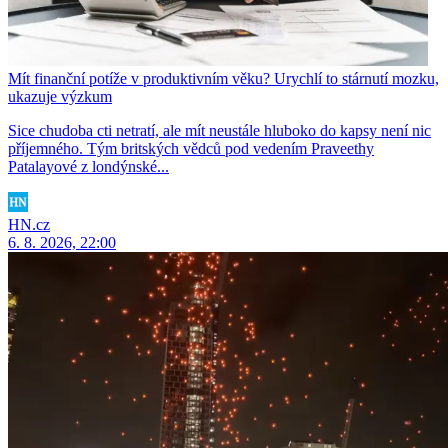
Mít finanční potíže v produktivním věku? Urychlí to stárnutí mozku,
ukazuje výzkum
Sice chudoba cti netratí, ale mít neustále hluboko do kapsy není nic
příjemného. Tým britských vědců pod vedením Praveethy
Patalayové z londýnské...
HN.cz
6. 8. 2026, 22:00