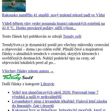
Rakousko naměřilo 41 stupňů, nový teplotní rekord padl ve Vídni
Vídeň během vlny veder posunula hranici rakouských extrémů na
41,0 °C. Horko provázejí požáry, nižší výkon...
Tento článek byl publikován ze zdrojů
Trendy svět
TrendySvet.cz je dynamický portál pro všechny milovníky cestování
a objevování – doma i po celém světě. Přináší čtivé a inspirativní
články o aktuálních trendech v cestování, skrytých klenotech i
osvědčených destinacích. Nabízí praktické tipy na cesty, od
objevování lokálních perel až po...
Všechny články tohoto autora →
Další články z kategorie
Lifestyle
Velký test slunečnicových olejů 2026: Porovnali jsme 7
výrobků a našli ty nejkvalitnější
Levandulový sirup z levandule lékařské: Fialová letní zásoba
do limonády, čaje i dezertů
Kokosové řezy se šlehačkou: Jednoduchý moučník, který si