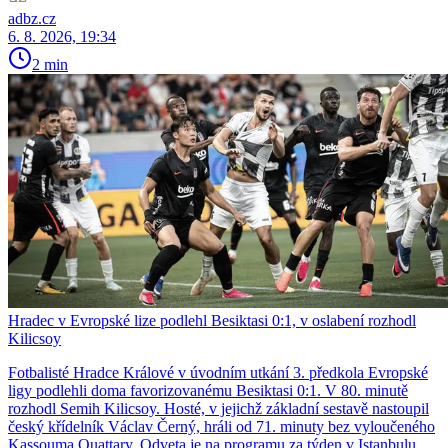
adbz.cz
6. 8. 2026, 19:34
2 min
Hradec v Evropské lize podlehl Besiktasi 0:1, v oslabení rozhodl
Kilicsoy
Fotbalisté Hradce Králové v úvodním utkání 3. předkola Evropské
ligy podlehli doma favorizovanému Besiktasi 0:1. V 80. minutě
rozhodl Semih Kilicsoy. Hosté, v jejichž základní sestavě nastoupil
český křídelník Václav Černý, hráli od 71. minuty bez vyloučeného
Kassouma Ouattary. Odveta je na programu za týden v Istanbulu.