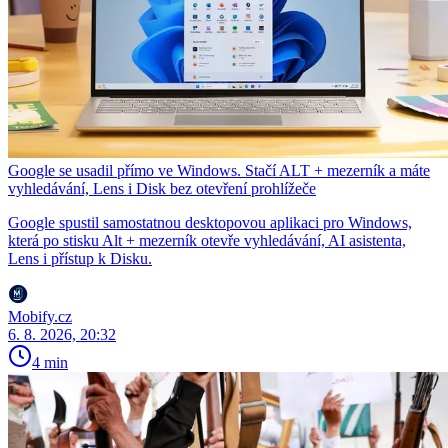
Google se usadil přímo ve Windows. Stačí ALT + mezerník a máte
vyhledávání, Lens i Disk bez otevření prohlížeče
Google spustil samostatnou desktopovou aplikaci pro Windows,
která po stisku Alt + mezerník otevře vyhledávání, AI asistenta,
Lens i přístup k Disku.
Mobify.cz
6. 8. 2026, 20:32
4 min