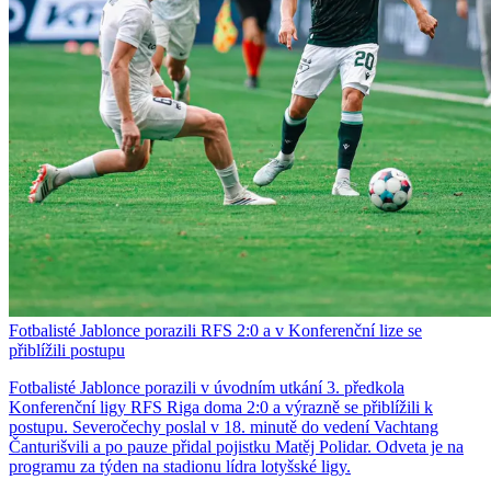
Fotbalisté Jablonce porazili RFS 2:0 a v Konferenční lize se
přiblížili postupu
Fotbalisté Jablonce porazili v úvodním utkání 3. předkola
Konferenční ligy RFS Riga doma 2:0 a výrazně se přiblížili k
postupu. Severočechy poslal v 18. minutě do vedení Vachtang
Čanturišvili a po pauze přidal pojistku Matěj Polidar. Odveta je na
programu za týden na stadionu lídra lotyšské ligy.