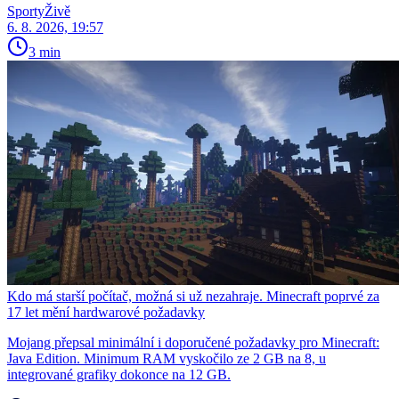
SportyŽivě
6. 8. 2026, 19:57
3 min
Kdo má starší počítač, možná si už nezahraje. Minecraft poprvé za
17 let mění hardwarové požadavky
Mojang přepsal minimální i doporučené požadavky pro Minecraft:
Java Edition. Minimum RAM vyskočilo ze 2 GB na 8, u
integrované grafiky dokonce na 12 GB.