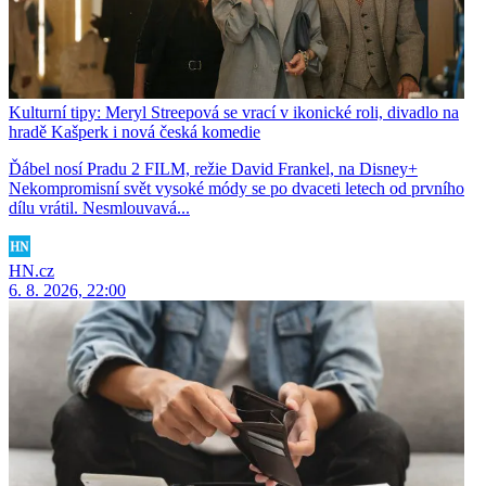
Kulturní tipy: Meryl Streepová se vrací v ikonické roli, divadlo na
hradě Kašperk i nová česká komedie
Ďábel nosí Pradu 2 FILM, režie David Frankel, na Disney+
Nekompromisní svět vysoké módy se po dvaceti letech od prvního
dílu vrátil. Nesmlouvavá...
HN.cz
6. 8. 2026, 22:00