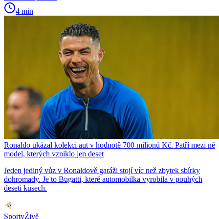
4 min
Ronaldo ukázal kolekci aut v hodnotě 700 milionů Kč. Patří mezi ně
model, kterých vzniklo jen deset
Jeden jediný vůz v Ronaldově garáži stojí víc než zbytek sbírky
dohromady. Je to Bugatti, které automobilka vyrobila v pouhých
deseti kusech.
SportyŽivě