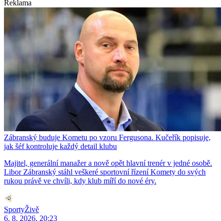
Reklama
Zábranský buduje Kometu po vzoru Fergusona. Kučeřík popisuje,
jak šéf kontroluje každý detail klubu
Majitel, generální manažer a nově opět hlavní trenér v jedné osobě.
Libor Zábranský stáhl veškeré sportovní řízení Komety do svých
rukou právě ve chvíli, kdy klub míří do nové éry.
SportyŽivě
6. 8. 2026, 20:23