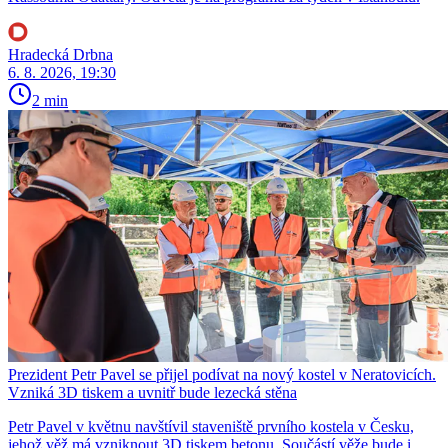
Hradecká Drbna
6. 8. 2026, 19:30
2 min
Prezident Petr Pavel se přijel podívat na nový kostel v Neratovicích.
Vzniká 3D tiskem a uvnitř bude lezecká stěna
Petr Pavel v květnu navštívil staveniště prvního kostela v Česku,
jehož věž má vzniknout 3D tiskem betonu. Součástí věže bude i