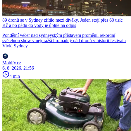
89 dronů se v Sydney zřítilo mezi diváky. Jeden stojí přes 60 tisíc
Kč a po pádu do vody je úplně na odpis
Pondělní večer nad sydneyským přístavem proměnil rekordní
světelnou show v nejdražší hromadný pád dronů v historii festivalu
Vivid Sydney.
Mobify.cz
6. 8. 2026, 21:56
4 min