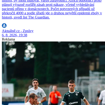
historii, by mohl mutovat, varují zdravotníci. Afričtí odborníci proto
plánují výrazně rozšířit zásah proti nákaze, včetně vyhledávání
pacientů přímo v domácnostech. Počet potvrzených případů už
překročil 4000 a podle úřadů jde o druhou největší epidemii eboly v
historii, uvedl list The Guardian.
Aktuálně.cz - Zprávy
6. 8. 2026, 19:38
Reklama