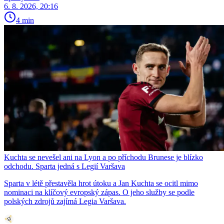
6. 8. 2026, 20:16
4 min
Kuchta se nevešel ani na Lyon a po příchodu Brunese je blízko
odchodu. Sparta jedná s Legií Varšava
Sparta v létě přestavěla hrot útoku a Jan Kuchta se ocitl mimo
nominaci na klíčový evropský zápas. O jeho služby se podle
polských zdrojů zajímá Legia Varšava.