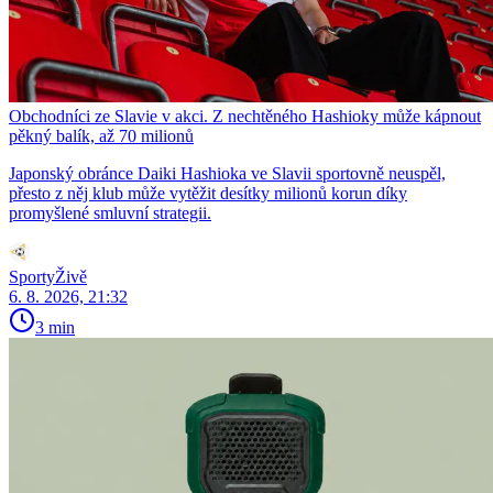
Obchodníci ze Slavie v akci. Z nechtěného Hashioky může kápnout
pěkný balík, až 70 milionů
Japonský obránce Daiki Hashioka ve Slavii sportovně neuspěl,
přesto z něj klub může vytěžit desítky milionů korun díky
promyšlené smluvní strategii.
SportyŽivě
6. 8. 2026, 21:32
3 min