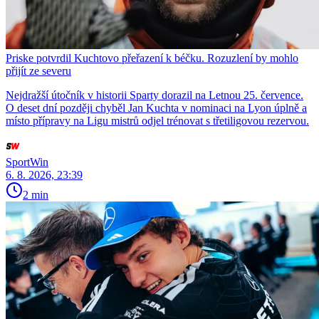
Priske potvrdil Kuchtovo přeřazení k béčku. Rozuzlení by mohlo
přijít ze severu
Nejdražší útočník v historii Sparty dorazil na Letnou 25. července.
O deset dní později chyběl Jan Kuchta v nominaci na Lyon úplně a
místo přípravy na Ligu mistrů odjel trénovat s třetiligovou rezervou.
SportWin
6. 8. 2026, 23:39
2 min