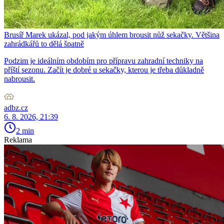
Brusíř Marek ukázal, pod jakým úhlem brousit nůž sekačky. Většina
zahrádkářů to dělá špatně
Podzim je ideálním obdobím pro přípravu zahradní techniky na
příští sezonu. Začít je dobré u sekačky, kterou je třeba důkladně
nabrousit.
adbz.cz
6. 8. 2026, 21:39
2 min
Reklama