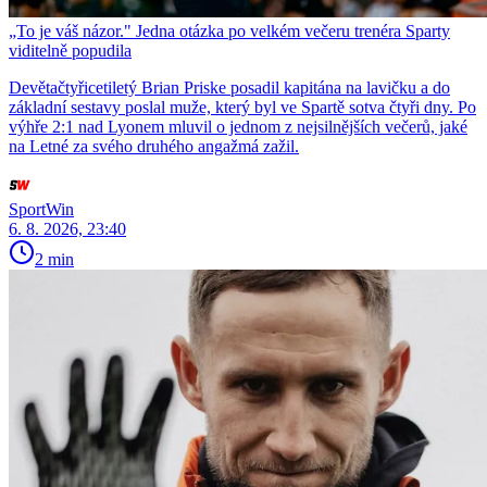
„To je váš názor." Jedna otázka po velkém večeru trenéra Sparty
viditelně popudila
Devětačtyřicetiletý Brian Priske posadil kapitána na lavičku a do
základní sestavy poslal muže, který byl ve Spartě sotva čtyři dny. Po
výhře 2:1 nad Lyonem mluvil o jednom z nejsilnějších večerů, jaké
na Letné za svého druhého angažmá zažil.
SportWin
6. 8. 2026, 23:40
2 min