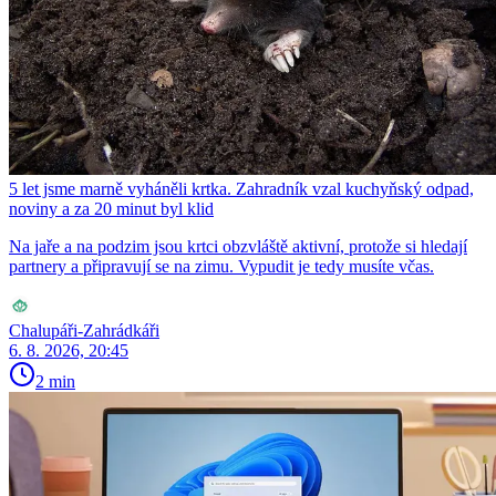
5 let jsme marně vyháněli krtka. Zahradník vzal kuchyňský odpad,
noviny a za 20 minut byl klid
Na jaře a na podzim jsou krtci obzvláště aktivní, protože si hledají
partnery a připravují se na zimu. Vypudit je tedy musíte včas.
Chalupáři-Zahrádkáři
6. 8. 2026, 20:45
2 min