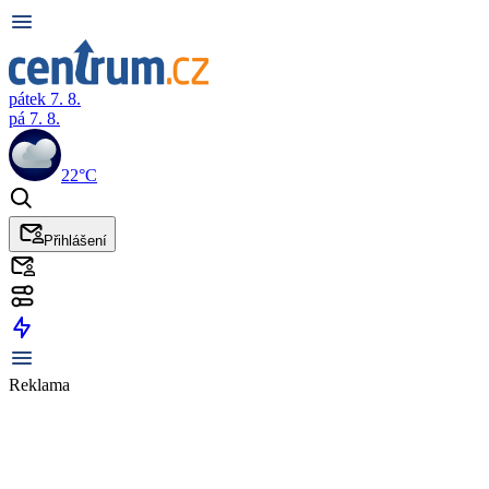
pátek 7. 8.
pá 7. 8.
22°C
Přihlášení
Reklama