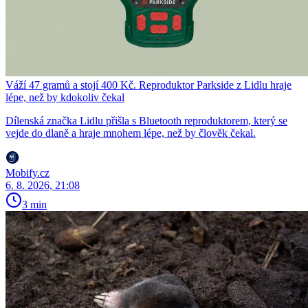
Váží 47 gramů a stojí 400 Kč. Reproduktor Parkside z Lidlu hraje
lépe, než by kdokoliv čekal
Dílenská značka Lidlu přišla s Bluetooth reproduktorem, který se
vejde do dlaně a hraje mnohem lépe, než by člověk čekal.
Mobify.cz
6. 8. 2026, 21:08
3 min