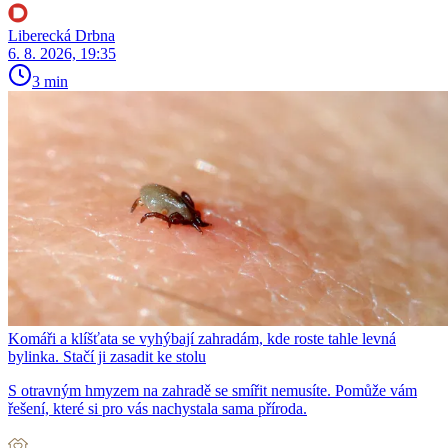
Liberecká Drbna
6. 8. 2026, 19:35
3 min
Komáři a klíšťata se vyhýbají zahradám, kde roste tahle levná
bylinka. Stačí ji zasadit ke stolu
S otravným hmyzem na zahradě se smířit nemusíte. Pomůže vám
řešení, které si pro vás nachystala sama příroda.