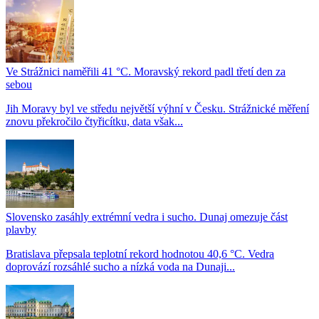
Ve Strážnici naměřili 41 °C. Moravský rekord padl třetí den za
sebou
Jih Moravy byl ve středu největší výhní v Česku. Strážnické měření
znovu překročilo čtyřicítku, data však...
Slovensko zasáhly extrémní vedra i sucho. Dunaj omezuje část
plavby
Bratislava přepsala teplotní rekord hodnotou 40,6 °C. Vedra
doprovází rozsáhlé sucho a nízká voda na Dunaji...