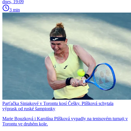
dnes, 19:09
3 min
Parťačka Siniakové v Torontu kosí Češky. Plíšková schytala
výprask od ruské šampionky
Marie Bouzková i Karolína Plíšková vypadly na tenisovém turnaji v
Torontu ve druhém kole.