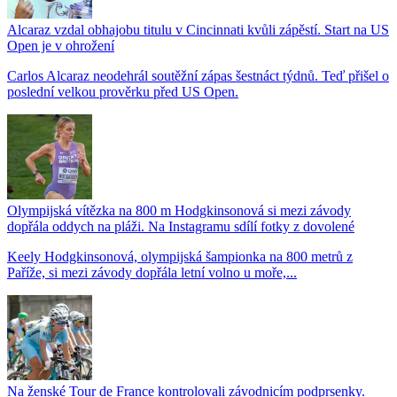
Alcaraz vzdal obhajobu titulu v Cincinnati kvůli zápěstí. Start na US
Open je v ohrožení
Carlos Alcaraz neodehrál soutěžní zápas šestnáct týdnů. Teď přišel o
poslední velkou prověrku před US Open.
Olympijská vítězka na 800 m Hodgkinsonová si mezi závody
dopřála oddych na pláži. Na Instagramu sdílí fotky z dovolené
Keely Hodgkinsonová, olympijská šampionka na 800 metrů z
Paříže, si mezi závody dopřála letní volno u moře,...
Na ženské Tour de France kontrolovali závodnicím podprsenky.