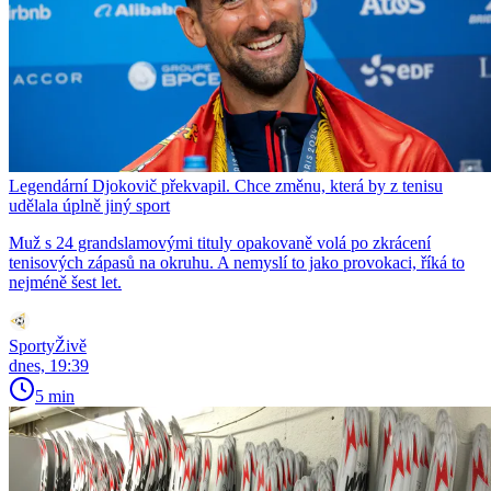
Legendární Djokovič překvapil. Chce změnu, která by z tenisu
udělala úplně jiný sport
Muž s 24 grandslamovými tituly opakovaně volá po zkrácení
tenisových zápasů na okruhu. A nemyslí to jako provokaci, říká to
nejméně šest let.
SportyŽivě
dnes, 19:39
5 min