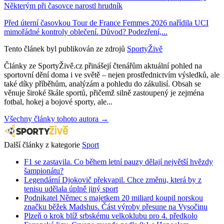
Některým při časovce narostl hrudník
Před úterní časovkou Tour de France Femmes 2026 nařídila UCI
mimořádné kontroly oblečení. Důvod? Podezření,...
Tento článek byl publikován ze zdrojů
SportyŽivě
Články ze SportyŽivě.cz přinášejí čtenářům aktuální pohled na
sportovní dění doma i ve světě – nejen prostřednictvím výsledků, ale
také díky příběhům, analýzám a pohledu do zákulisí. Obsah se
věnuje široké škále sportů, přičemž silně zastoupený je zejména
fotbal, hokej a bojové sporty, ale...
Všechny články tohoto autora →
Další články z kategorie
Sport
F1 se zastavila. Co během letní pauzy dělají největší hvězdy
šampionátu?
Legendární Djokovič překvapil. Chce změnu, která by z
tenisu udělala úplně jiný sport
Podnikatel Němec s majetkem 20 miliard koupil norskou
značku běžek Madshus. Část výroby přesune na Vysočinu
Plzeň o krok blíž srbskému velkoklubu pro 4. předkolo