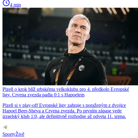
4 min
Plzeň o krok blíž srbskému velkoklubu pro 4. předkolo Evropské
ligy. Crvena zvezda padla 0:1 s Hapoelem
Plzeň si v play-off Evropské ligy zahraje s poraženým z dvojice
Hapoel Beer-Sheva a Crvena zvezda. Po prvním zápase vede
izraelský klub 1:0, ale definitivně rozhodne až odveta 11. srpna.
SportyŽivě