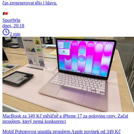
čas zregenerovat tělo i hlavu.
SportWin
dnes, 20:18
2 min
MacBook za 349 Kč měsíčně a iPhone 17 za polovinu ceny. Začal
pronájem, který nemá konkurenci
Mobil Pohotovost spustila pronájem Apple novinek od 349 Kč