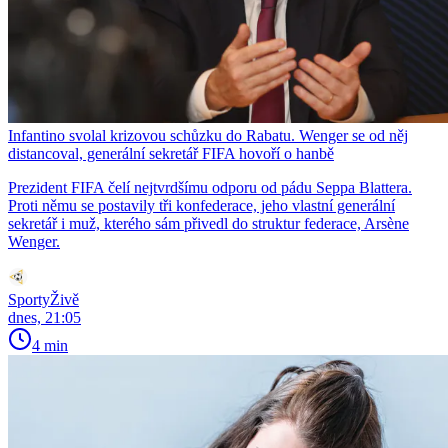
Infantino svolal krizovou schůzku do Rabatu. Wenger se od něj
distancoval, generální sekretář FIFA hovoří o hanbě
Prezident FIFA čelí nejtvrdšímu odporu od pádu Seppa Blattera.
Proti němu se postavily tři konfederace, jeho vlastní generální
sekretář i muž, kterého sám přivedl do struktur federace, Arsène
Wenger.
SportyŽivě
dnes, 21:05
4 min