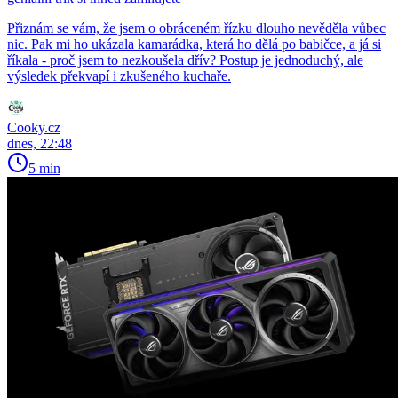
Přiznám se vám, že jsem o obráceném řízku dlouho nevěděla vůbec
nic. Pak mi ho ukázala kamarádka, která ho dělá po babičce, a já si
říkala - proč jsem to nezkoušela dřív? Postup je jednoduchý, ale
výsledek překvapí i zkušeného kuchaře.
Cooky.cz
dnes, 22:48
5 min