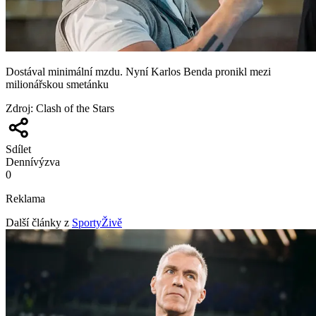
Dostával minimální mzdu. Nyní Karlos Benda pronikl mezi
milionářskou smetánku
Zdroj
:
Clash of the Stars
Sdílet
Denní
výzva
0
Reklama
Další články z
SportyŽivě