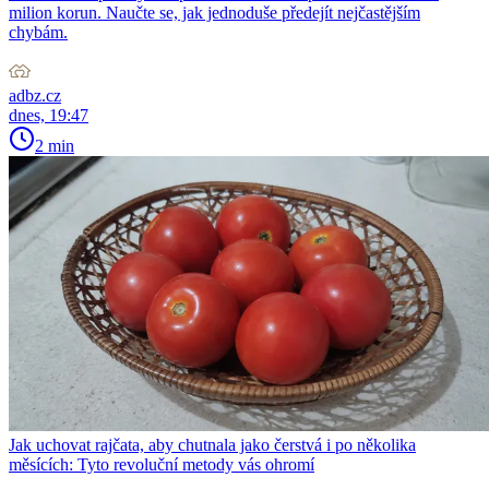
milion korun. Naučte se, jak jednoduše předejít nejčastějším
chybám.
adbz.cz
dnes, 19:47
2 min
Jak uchovat rajčata, aby chutnala jako čerstvá i po několika
měsících: Tyto revoluční metody vás ohromí