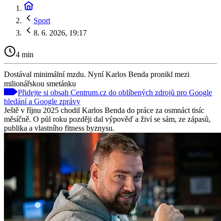
Sport
8. 6. 2026, 19:17
4 min
Dostával minimální mzdu. Nyní Karlos Benda pronikl mezi
milionářskou smetánku
Přidejte si obsah Centrum.cz do oblíbených zdrojů pro Google
hledání a Google zprávy
Ještě v říjnu 2025 chodil Karlos Benda do práce za osmnáct tisíc
měsíčně. O půl roku později dal výpověď a živí se sám, ze zápasů,
publika a vlastního fitness byznysu.