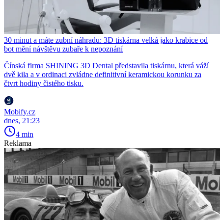
30 minut a máte zubní náhradu: 3D tiskárna velká jako krabice od
bot mění návštěvu zubaře k nepoznání
Čínská firma SHINING 3D Dental představila tiskárnu, která váží
dvě kila a v ordinaci zvládne definitivní keramickou korunku za
čtvrt hodiny čistého tisku.
Mobify.cz
dnes, 21:23
4 min
Reklama