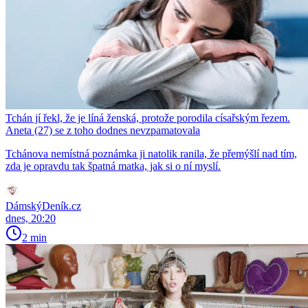
Tchán jí řekl, že je líná ženská, protože porodila císařským řezem.
Aneta (27) se z toho dodnes nevzpamatovala
Tchánova nemístná poznámka ji natolik ranila, že přemýšlí nad tím,
zda je opravdu tak špatná matka, jak si o ní myslí.
DámskýDeník.cz
dnes, 20:20
2 min