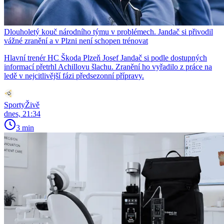
Dlouholetý kouč národního týmu v problémech. Jandač si přivodil
vážné zranění a v Plzni není schopen trénovat
Hlavní trenér HC Škoda Plzeň Josef Jandač si podle dostupných
informací přetrhl Achillovu šlachu. Zranění ho vyřadilo z práce na
ledě v nejcitlivější fázi předsezonní přípravy.
SportyŽivě
dnes, 21:34
3 min