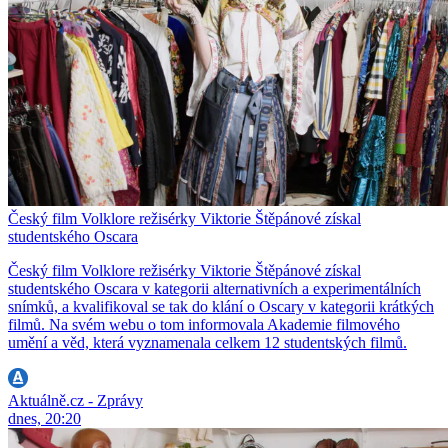
Český film Volklore režisérky Viktorie Štěpánové získal
studentského Oscara
Český film Volklore režisérky Viktorie Štěpánové získal
studentského Oscara v kategorii alternativních a experimentálních
snímků, a kvalifikoval se tak do klání o Oscary v kategorii krátkých
filmů. Na svém webu o tom informovala Akademie filmového
umění a věd, která vyznamenala celkem 12 studentských filmů.
Aktuálně.cz - Zprávy
dnes, 20:20