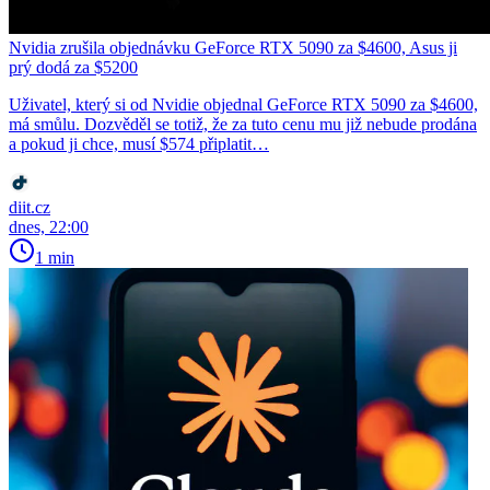
Nvidia zrušila objednávku GeForce RTX 5090 za $4600, Asus ji
prý dodá za $5200
Uživatel, který si od Nvidie objednal GeForce RTX 5090 za $4600,
má smůlu. Dozvěděl se totiž, že za tuto cenu mu již nebude prodána
a pokud ji chce, musí $574 připlatit…
diit.cz
dnes, 22:00
1 min