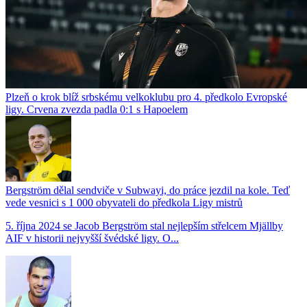
Plzeň o krok blíž srbskému velkoklubu pro 4. předkolo Evropské
ligy. Crvena zvezda padla 0:1 s Hapoelem
Bergström dělal sendviče v Subwayi, do práce jezdil na kole. Teď
vede vesnici s 1 000 obyvateli do předkola Ligy mistrů
5. října 2024 se Jacob Bergström stal nejlepším střelcem Mjällby
AIF v historii nejvyšší švédské ligy. O...