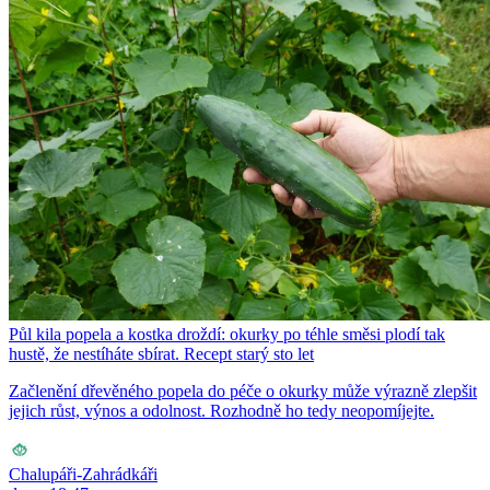
Půl kila popela a kostka droždí: okurky po téhle směsi plodí tak
hustě, že nestíháte sbírat. Recept starý sto let
Začlenění dřevěného popela do péče o okurky může výrazně zlepšit
jejich růst, výnos a odolnost. Rozhodně ho tedy neopomíjejte.
Chalupáři-Zahrádkáři