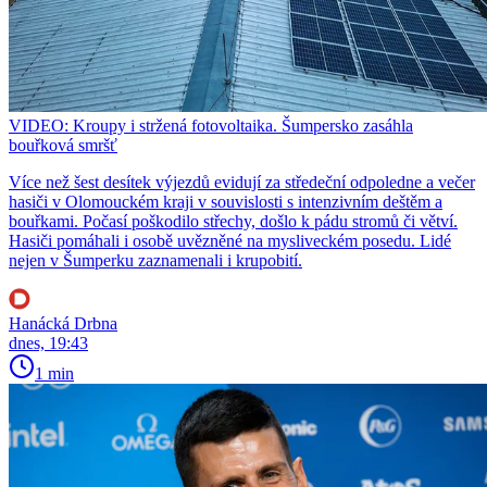
VIDEO: Kroupy i stržená fotovoltaika. Šumpersko zasáhla
bouřková smršť
Více než šest desítek výjezdů evidují za středeční odpoledne a večer
hasiči v Olomouckém kraji v souvislosti s intenzivním deštěm a
bouřkami. Počasí poškodilo střechy, došlo k pádu stromů či větví.
Hasiči pomáhali i osobě uvězněné na mysliveckém posedu. Lidé
nejen v Šumperku zaznamenali i krupobití.
Hanácká Drbna
dnes, 19:43
1 min