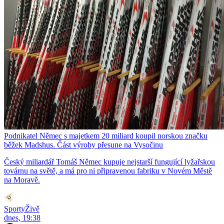
Podnikatel Němec s majetkem 20 miliard koupil norskou značku
běžek Madshus. Část výroby přesune na Vysočinu
Český miliardář Tomáš Němec kupuje nejstarší fungující lyžařskou
továrnu na světě, a má pro ni připravenou fabriku v Novém Městě
na Moravě.
SportyŽivě
dnes, 19:38