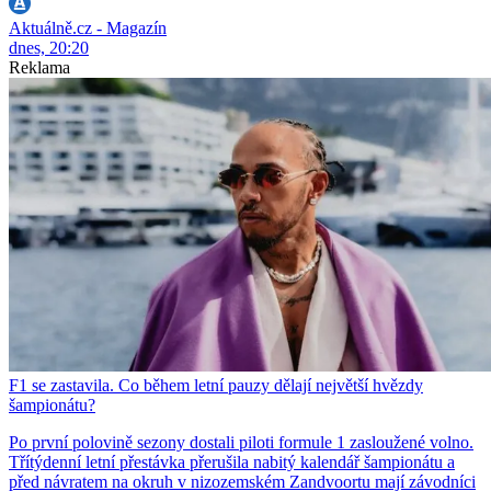
Aktuálně.cz - Magazín
dnes, 20:20
Reklama
F1 se zastavila. Co během letní pauzy dělají největší hvězdy
šampionátu?
Po první polovině sezony dostali piloti formule 1 zasloužené volno.
Třítýdenní letní přestávka přerušila nabitý kalendář šampionátu a
před návratem na okruh v nizozemském Zandvoortu mají závodníci