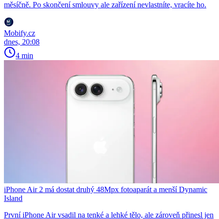
měsíčně. Po skončení smlouvy ale zařízení nevlastníte, vracíte ho.
Mobify.cz
dnes, 20:08
4 min
iPhone Air 2 má dostat druhý 48Mpx fotoaparát a menší Dynamic
Island
První iPhone Air vsadil na tenké a lehké tělo, ale zároveň přinesl jen