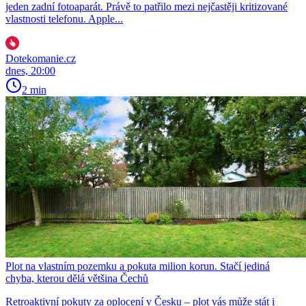
jeden zadní fotoaparát. Právě to patřilo mezi nejčastěji kritizované
vlastnosti telefonu. Apple...
Dotekomanie.cz
dnes, 20:00
2 min
Plot na vlastním pozemku a pokuta milion korun. Stačí jediná
chyba, kterou dělá většina Čechů
Retroaktivní pokuty za oplocení v Česku – plot vás může stát i