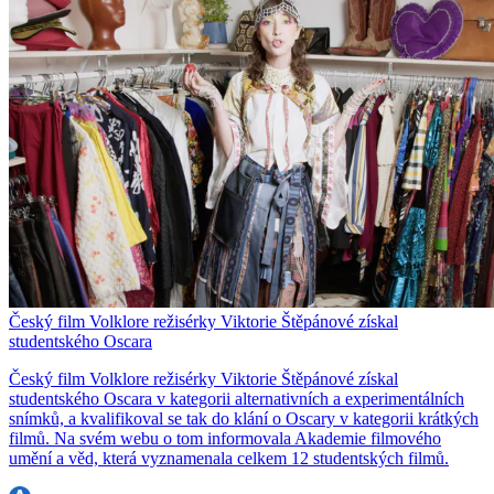
Český film Volklore režisérky Viktorie Štěpánové získal
studentského Oscara
Český film Volklore režisérky Viktorie Štěpánové získal
studentského Oscara v kategorii alternativních a experimentálních
snímků, a kvalifikoval se tak do klání o Oscary v kategorii krátkých
filmů. Na svém webu o tom informovala Akademie filmového
umění a věd, která vyznamenala celkem 12 studentských filmů.