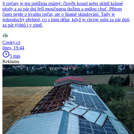
S rajčaty je ten potížista známý: člověk koupí nebo sklidí krásné
plody a za pár dní řeší moučnatou dužinu a mdlou chuť. Přitom
často nejde o kvalitu rajčat, ale o špatné skladování. Tady je
jednoduchý přehled, co s nimi dělat, když je chcete sníst za pár dnů,
za pár týdnů i v zimě.
Cooky.cz
dnes, 19:44
5 min
Reklama