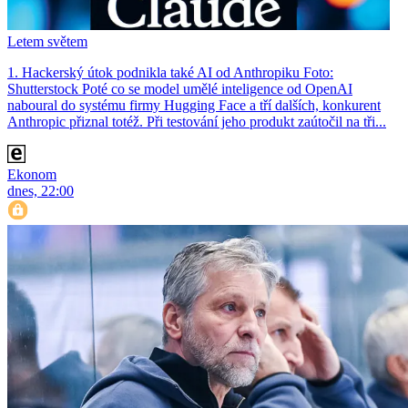
Letem světem
1. Hackerský útok podnikla také AI od Anthropiku Foto:
Shutterstock Poté co se model umělé inteligence od OpenAI
naboural do systému firmy Hugging Face a tří dalších, konkurent
Anthro­pic přiznal totéž. Při testování jeho produkt zaútočil na tři...
Ekonom
dnes, 22:00