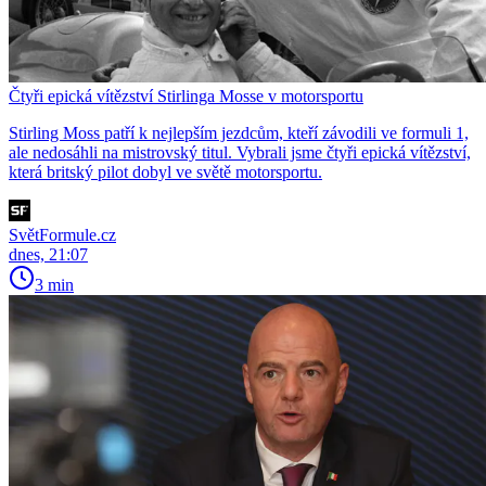
Čtyři epická vítězství Stirlinga Mosse v motorsportu
Stirling Moss patří k nejlepším jezdcům, kteří závodili ve formuli 1,
ale nedosáhli na mistrovský titul. Vybrali jsme čtyři epická vítězství,
která britský pilot dobyl ve světě motorsportu.
SvětFormule.cz
dnes, 21:07
3 min