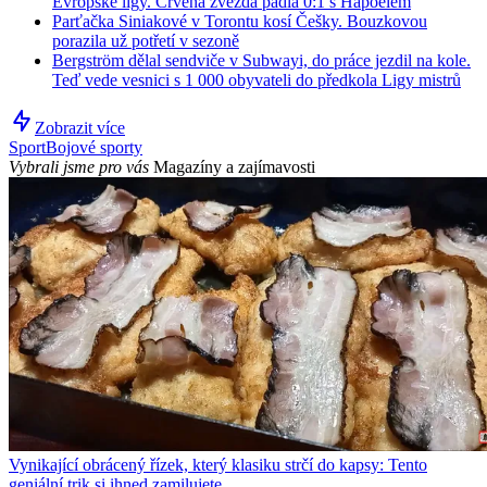
Evropské ligy. Crvena zvezda padla 0:1 s Hapoelem
Parťačka Siniakové v Torontu kosí Češky. Bouzkovou
porazila už potřetí v sezoně
Bergström dělal sendviče v Subwayi, do práce jezdil na kole.
Teď vede vesnici s 1 000 obyvateli do předkola Ligy mistrů
Zobrazit více
Sport
Bojové sporty
Vybrali jsme pro vás
Magazíny a zajímavosti
Vynikající obrácený řízek, který klasiku strčí do kapsy: Tento
geniální trik si ihned zamilujete