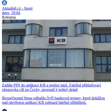
Aktuálně.cz - Sport
dnes, 19:04
Reklama
Zadáte PIN do aplikace KB a peníze mizí. Falešná přihlašovací
obrazovka cílí na Čechy, prozradí ji jediný detail
Bezpečnostní firma odhalila čtyři bankovní trojany, které dokážou
nad otevřenou aplikací KB zobrazit falešné přihlášení.