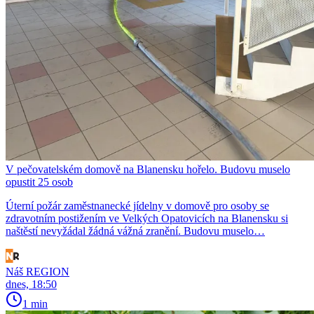
V pečovatelském domově na Blanensku hořelo. Budovu muselo
opustit 25 osob
Úterní požár zaměstnanecké jídelny v domově pro osoby se
zdravotním postižením ve Velkých Opatovicích na Blanensku si
naštěstí nevyžádal žádná vážná zranění. Budovu muselo…
Náš REGION
dnes, 18:50
1 min