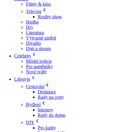
Filmy & kino
Televize
Reality show
Hudba
Hry
Literatura
Výtvarné umění
Divadlo
Digi a stream
Celebrity
Módní policie
Pro pamětníky
Nové tváře
Lifestyle
Cestování
Destinace
Rady na cesty
Bydlení
Interiery
Rady do domu
DIY
Pro kutily