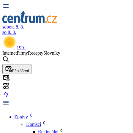
sobota 8. 8.
so 8. 8.
19°C
Internet
Firmy
Recepty
Slovníky
Přihlášení
Zprávy
Domácí
Regionální