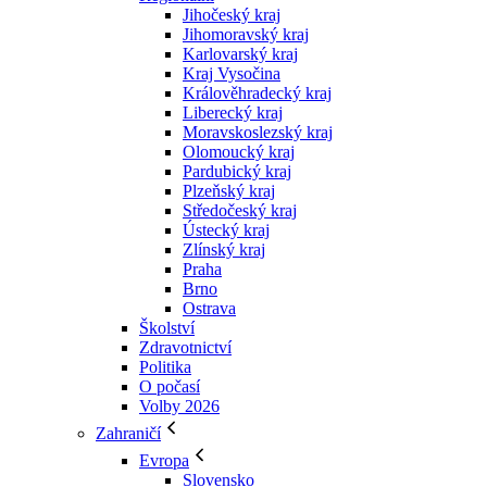
Jihočeský kraj
Jihomoravský kraj
Karlovarský kraj
Kraj Vysočina
Králověhradecký kraj
Liberecký kraj
Moravskoslezský kraj
Olomoucký kraj
Pardubický kraj
Plzeňský kraj
Středočeský kraj
Ústecký kraj
Zlínský kraj
Praha
Brno
Ostrava
Školství
Zdravotnictví
Politika
O počasí
Volby 2026
Zahraničí
Evropa
Slovensko