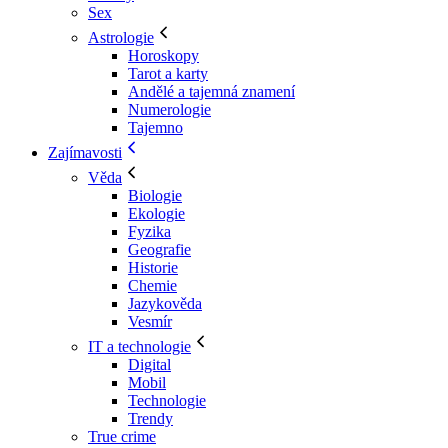
Sex
Astrologie
Horoskopy
Tarot a karty
Andělé a tajemná znamení
Numerologie
Tajemno
Zajímavosti
Věda
Biologie
Ekologie
Fyzika
Geografie
Historie
Chemie
Jazykověda
Vesmír
IT a technologie
Digital
Mobil
Technologie
Trendy
True crime