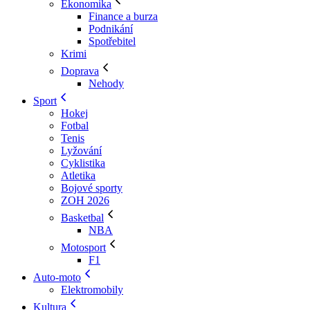
Ekonomika
Finance a burza
Podnikání
Spotřebitel
Krimi
Doprava
Nehody
Sport
Hokej
Fotbal
Tenis
Lyžování
Cyklistika
Atletika
Bojové sporty
ZOH 2026
Basketbal
NBA
Motosport
F1
Auto-moto
Elektromobily
Kultura