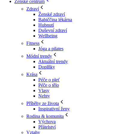
Ženské centrum
Zdraví
Ženské zdraví
Babiččina lékárna
Hubnutí
Duševní zdraví
Wellbeing
Fitness
Jóga a pilates
Módní trendy
Aktuální trendy
Doplňky
Krása
Péče o pleť
Péče o tělo
Vlasy
Nehty
Příběhy ze života
Inspirativní ženy
Rodina & komunita
Výchova
Přátelství
Vztahy