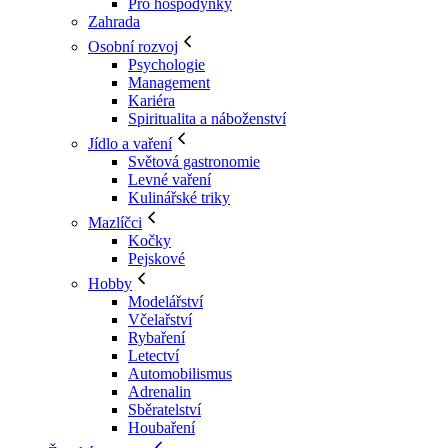
Pro hospodyňky
Zahrada
Osobní rozvoj
Psychologie
Management
Kariéra
Spiritualita a náboženství
Jídlo a vaření
Světová gastronomie
Levné vaření
Kulinářské triky
Mazlíčci
Kočky
Pejskové
Hobby
Modelářství
Včelařství
Rybaření
Letectví
Automobilismus
Adrenalin
Sběratelství
Houbaření