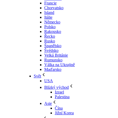
Francie
Chorvatsko
Island
Itálie
Německo
Polsko
Rakousko
Řecko
Rusko
Španělsko
Švédsko
Velká Británie
Rumunsko
Válka na Ukrajině
Maďarsko
Svět
USA
Blízký východ
Izrael
Palestina
Asie
Čína
Jižní Korea