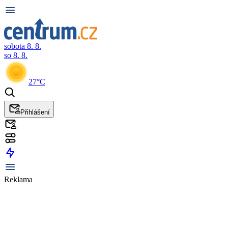
sobota 8. 8.
so 8. 8.
27°C
Přihlášení
Reklama