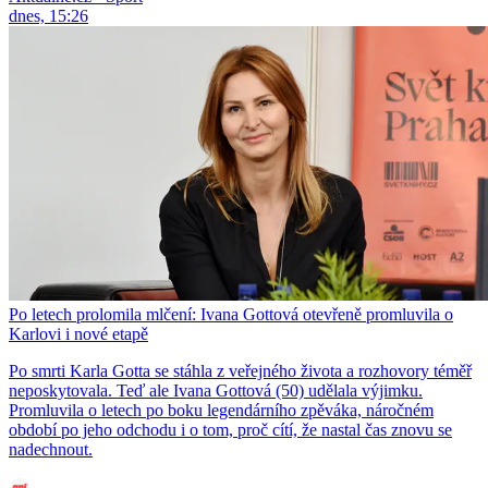
dnes, 15:26
Po letech prolomila mlčení: Ivana Gottová otevřeně promluvila o
Karlovi i nové etapě
Po smrti Karla Gotta se stáhla z veřejného života a rozhovory téměř
neposkytovala. Teď ale Ivana Gottová (50) udělala výjimku.
Promluvila o letech po boku legendárního zpěváka, náročném
období po jeho odchodu i o tom, proč cítí, že nastal čas znovu se
nadechnout.