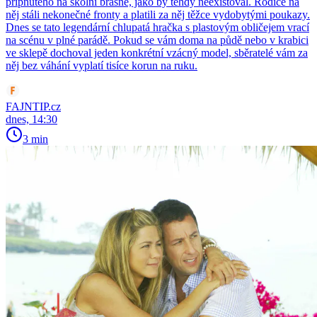
připnutého na školní brašně, jako by tehdy neexistoval. Rodiče na
něj stáli nekonečné fronty a platili za něj těžce vydobytými poukazy.
Dnes se tato legendární chlupatá hračka s plastovým obličejem vrací
na scénu v plné parádě. Pokud se vám doma na půdě nebo v krabici
ve sklepě dochoval jeden konkrétní vzácný model, sběratelé vám za
něj bez váhání vyplatí tisíce korun na ruku.
FAJNTIP.cz
dnes, 14:30
3 min