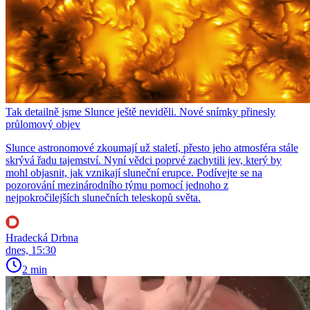
Tak detailně jsme Slunce ještě neviděli. Nové snímky přinesly
průlomový objev
Slunce astronomové zkoumají už staletí, přesto jeho atmosféra stále
skrývá řadu tajemství. Nyní vědci poprvé zachytili jev, který by
mohl objasnit, jak vznikají sluneční erupce. Podívejte se na
pozorování mezinárodního týmu pomocí jednoho z
nejpokročilejších slunečních teleskopů světa.
Hradecká Drbna
dnes, 15:30
2 min