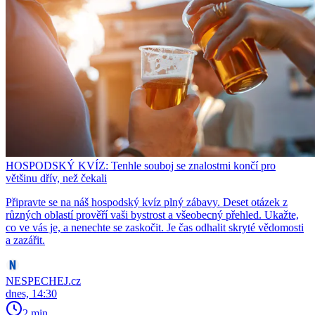
HOSPODSKÝ KVÍZ: Tenhle souboj se znalostmi končí pro
většinu dřív, než čekali
Připravte se na náš hospodský kvíz plný zábavy. Deset otázek z
různých oblastí prověří vaši bystrost a všeobecný přehled. Ukažte,
co ve vás je, a nenechte se zaskočit. Je čas odhalit skryté vědomosti
a zazářit.
NESPECHEJ.cz
dnes, 14:30
2 min