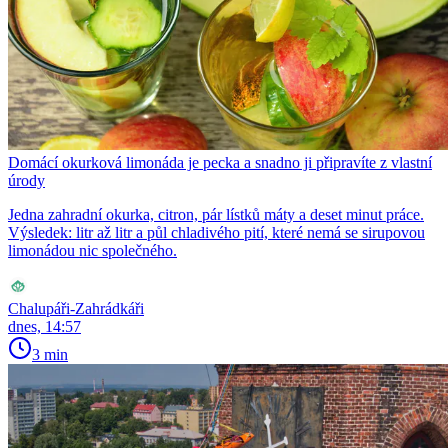
Domácí okurková limonáda je pecka a snadno ji připravíte z vlastní
úrody
Jedna zahradní okurka, citron, pár lístků máty a deset minut práce.
Výsledek: litr až litr a půl chladivého pití, které nemá se sirupovou
limonádou nic společného.
Chalupáři-Zahrádkáři
dnes, 14:57
3 min