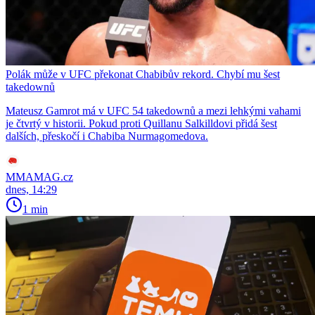
Polák může v UFC překonat Chabibův rekord. Chybí mu šest
takedownů
Mateusz Gamrot má v UFC 54 takedownů a mezi lehkými vahami
je čtvrtý v historii. Pokud proti Quillanu Salkilldovi přidá šest
dalších, přeskočí i Chabiba Nurmagomedova.
MMAMAG.cz
dnes, 14:29
1 min