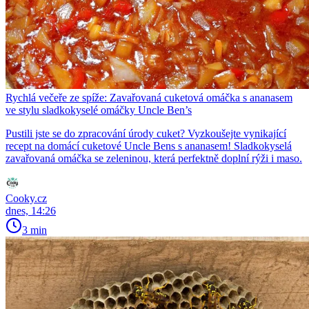
Rychlá večeře ze spíže: Zavařovaná cuketová omáčka s ananasem
ve stylu sladkokyselé omáčky Uncle Ben’s
Pustili jste se do zpracování úrody cuket? Vyzkoušejte vynikající
recept na domácí cuketové Uncle Bens s ananasem! Sladkokyselá
zavařovaná omáčka se zeleninou, která perfektně doplní rýži i maso.
Cooky.cz
dnes, 14:26
3 min