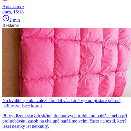
Aplausin.cz
dnes, 15:18
2 min
Reklama
Na kvalitě spánku záleží čím dál víc. Lidé vykupují staré péřové
peřiny za tisíce korun
Při vyklízení starých skříní, duchnových truhlic po babičce nebo při
prohrabávání zásob na chalupě narážíme velmi často na textil, který
ležel desítky let netknutý.