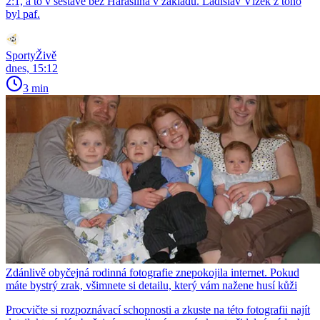
2:1, a to v sestavě bez Haraslína v základu. Ladislav Vízek z toho
byl paf.
SportyŽivě
dnes, 15:12
3 min
Zdánlivě obyčejná rodinná fotografie znepokojila internet. Pokud
máte bystrý zrak, všimnete si detailu, který vám nažene husí kůži
Procvičte si rozpoznávací schopnosti a zkuste na této fotografii najít