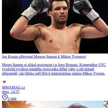
Joe Rogan přirovnal Mosese Itaumu k Mikeu Tysonovi
Moses Itauma si získal pozornost i u Joea Rogana. Komentátor UFC
vyzdvihl rychlost mladého bojovníka těžké váhy a při debatě
připomněl, jak blízko měl Brit k historickému zápisu Mikea Tysona.
MMAMAG.cz
dnes, 14:37
2 min