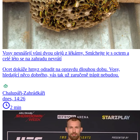
Vosy nesnášejí vůni dvou olejů z lékárny. Smíchejte je s octem a
celé léto se na zahradu nevrátí
Ocet dokáže hmyz odradit na opravdu dlouhou dobu. Vosy,
hledající něco dobrého, vás tak už zaručeně trápit nebudou.
Chalupáři-Zahrádkáři
dnes, 14:26
2 min