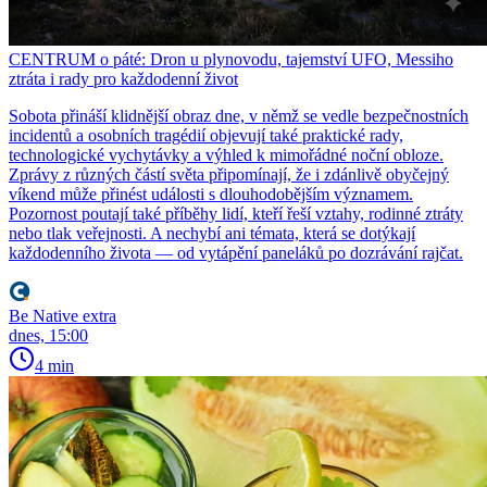
CENTRUM o páté: Dron u plynovodu, tajemství UFO, Messiho
ztráta i rady pro každodenní život
Sobota přináší klidnější obraz dne, v němž se vedle bezpečnostních
incidentů a osobních tragédií objevují také praktické rady,
technologické vychytávky a výhled k mimořádné noční obloze.
Zprávy z různých částí světa připomínají, že i zdánlivě obyčejný
víkend může přinést události s dlouhodobějším významem.
Pozornost poutají také příběhy lidí, kteří řeší vztahy, rodinné ztráty
nebo tlak veřejnosti. A nechybí ani témata, která se dotýkají
každodenního života — od vytápění paneláků po dozrávání rajčat.
Be Native extra
dnes, 15:00
4 min