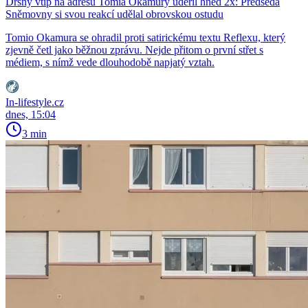
Drsný vtip na adresu Tomia Okamury udeřil hned 2x: Předseda
Sněmovny si svou reakcí udělal obrovskou ostudu
Tomio Okamura se ohradil proti satirickému textu Reflexu, který
zjevně četl jako běžnou zprávu. Nejde přitom o první střet s
médiem, s nímž vede dlouhodobě napjatý vztah.
In-lifestyle.cz
dnes, 15:04
3 min