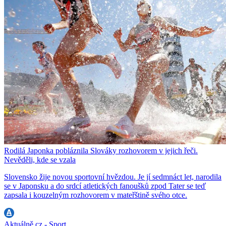
Rodilá Japonka pobláznila Slováky rozhovorem v jejich řeči.
Nevěděli, kde se vzala
Slovensko žije novou sportovní hvězdou. Je jí sedmnáct let, narodila
se v Japonsku a do srdcí atletických fanoušků zpod Tater se teď
zapsala i kouzelným rozhovorem v mateřštině svého otce.
Aktuálně.cz - Sport