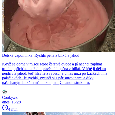
Dětská vzpomínka: Rychlá pěna z bílků a jahod
Když se doma v misce sejde čerstvé ovoce a já nechci zapínat
troubu, přichází na řadu právě tahle pěna z bílků. V létě ji dělám
nejdřív z jahod, teď hlavně z rybízu, a u nás mizí po lžičkách i na
palačinkách. Je rychlá, vystačí si s pár surovinami a díky
našlehaným bílkům má lehkou, nadýchanou strukturu.
Cooky.cz
dnes, 15:28
4 min