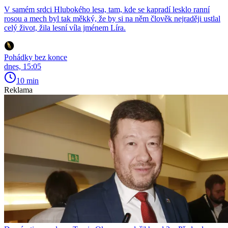
V samém srdci Hlubokého lesa, tam, kde se kapradí lesklo ranní
rosou a mech byl tak měkký, že by si na něm člověk nejraději ustlal
celý život, žila lesní víla jménem Líra.
Pohádky bez konce
dnes, 15:05
10 min
Reklama