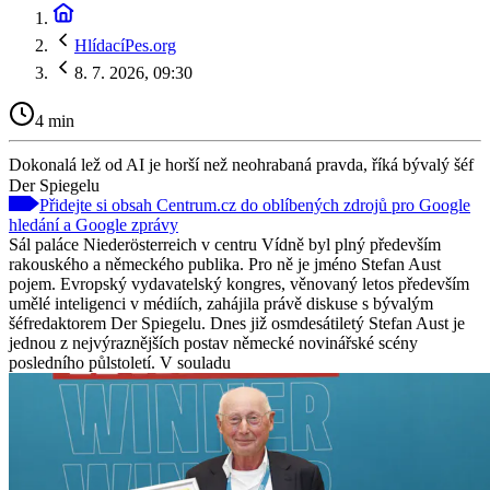
HlídacíPes.org
8. 7. 2026, 09:30
4 min
Dokonalá lež od AI je horší než neohrabaná pravda, říká bývalý šéf
Der Spiegelu
Přidejte si obsah Centrum.cz do oblíbených zdrojů pro Google
hledání a Google zprávy
Sál paláce Niederösterreich v centru Vídně byl plný především
rakouského a německého publika. Pro ně je jméno Stefan Aust
pojem. Evropský vydavatelský kongres, věnovaný letos především
umělé inteligenci v médiích, zahájila právě diskuse s bývalým
šéfredaktorem Der Spiegelu. Dnes již osmdesátiletý Stefan Aust je
jednou z nejvýraznějších postav německé novinářské scény
posledního půlstoletí. V souladu