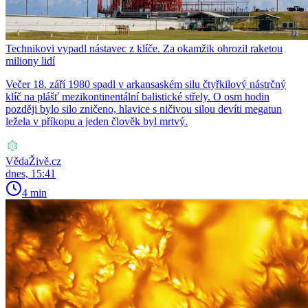
Technikovi vypadl nástavec z klíče. Za okamžik ohrozil raketou
miliony lidí
Večer 18. září 1980 spadl v arkansaském silu čtyřkilový nástrčný
klíč na plášť mezikontinentální balistické střely. O osm hodin
později bylo silo zničeno, hlavice s ničivou silou devíti megatun
ležela v příkopu a jeden člověk byl mrtvý.
VědaŽivě.cz
dnes, 15:41
4 min