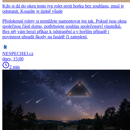
Kdo si dá do oken tento typ rolet proti horku bez souhlasu, musí je
odstranit. Koupíte je úplně všude
Předokenní rolety si nemůžete namontovat jen tak. Pokud jsou okna
společnou částí domu, potřebujete souhlas společenství vlastníků.
Bez něj vám hrozí příkaz k odstranění a v horším případě i
povinnost uhradit škody na fasádě či zateplení.
NESPECHEJ.cz
dnes, 15:00
2 min