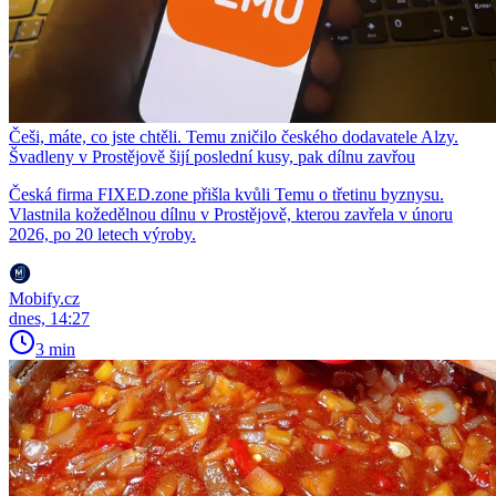
Češi, máte, co jste chtěli. Temu zničilo českého dodavatele Alzy.
Švadleny v Prostějově šijí poslední kusy, pak dílnu zavřou
Česká firma FIXED.zone přišla kvůli Temu o třetinu byznysu.
Vlastnila kožedělnou dílnu v Prostějově, kterou zavřela v únoru
2026, po 20 letech výroby.
Mobify.cz
dnes, 14:27
3 min