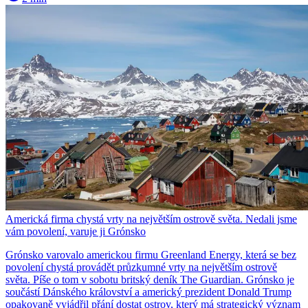
Americká firma chystá vrty na největším ostrově světa. Nedali jsme
vám povolení, varuje ji Grónsko
Grónsko varovalo americkou firmu Greenland Energy, která se bez
povolení chystá provádět průzkumné vrty na největším ostrově
světa. Píše o tom v sobotu britský deník The Guardian. Grónsko je
součástí Dánského království a americký prezident Donald Trump
opakovaně vyjádřil přání dostat ostrov, který má strategický význam