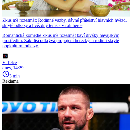
Zkus mě rozesmát: Rodinné vazby, dávné přátelství hlavních hvězd,
skryté odkazy a hvězdný tenista v roli herce
Romantická komedie Zkus mě rozesmát baví diváky havajským
prostředím. Zákulisí odkrývá propojení hereckých rodin i skryté
popkulturní odkazy.
V Telce
dnes, 14:29
3 min
Reklama