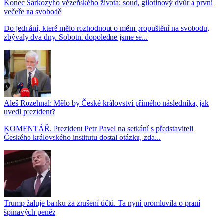
Konec Sarkozyho vězeňského života: soud, gilotinový dvůr a první
večeře na svobodě
Do jednání, které mělo rozhodnout o mém propuštění na svobodu,
zbývaly dva dny. Sobotní dopoledne jsme se...
Aleš Rozehnal: Mělo by České království přímého následníka, jak
uvedl prezident?
KOMENTÁŘ. Prezident Petr Pavel na setkání s představiteli
Českého královského institutu dostal otázku, zda...
Trump žaluje banku za zrušení účtů. Ta nyní promluvila o praní
špinavých peněz