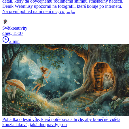
detail, který dá obyčejnému rodinnému snímku strašidelný nádech.
Deník Webniusy upozornil na fotografii, která koluje po internetu.
Na první pohled na ní není nic, co [...]...
Světkreativity
dnes, 15:07
2 min
Pohádka o lesní víle, která potřebovala brýle, aby konečně viděla
kouzla taková, jaká doopravdy jsou