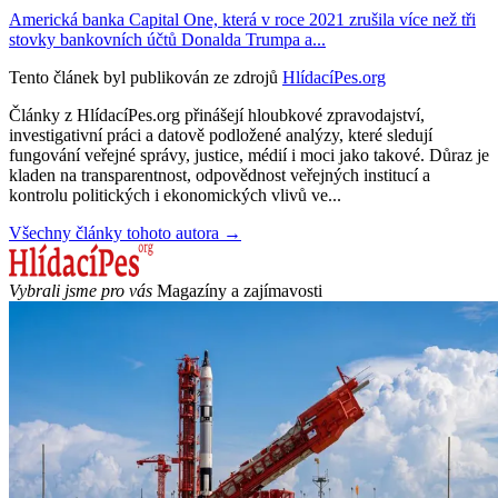
Americká banka Capital One, která v roce 2021 zrušila více než tři
stovky bankovních účtů Donalda Trumpa a...
Tento článek byl publikován ze zdrojů
HlídacíPes.org
Články z HlídacíPes.org přinášejí hloubkové zpravodajství,
investigativní práci a datově podložené analýzy, které sledují
fungování veřejné správy, justice, médií i moci jako takové. Důraz je
kladen na transparentnost, odpovědnost veřejných institucí a
kontrolu politických i ekonomických vlivů ve...
Všechny články tohoto autora →
Vybrali jsme pro vás
Magazíny a zajímavosti