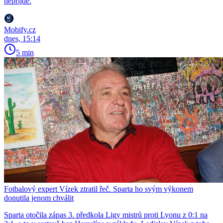
nepřijde.
Mobify.cz
dnes, 15:14
5 min
Fotbalový expert Vízek ztratil řeč. Sparta ho svým výkonem
donutila jenom chválit
Sparta otočila zápas 3. předkola Ligy mistrů proti Lyonu z 0:1 na