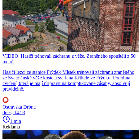
VIDEO: Hasiči trénovali záchranu z věže. Zraněného spouštěli z 50
metrů
Hasiči-lezci ze stanice Frýdek-Místek trénovali záchranu zraněného
ze Svatojánské věže kostela sv. Jana Křtitele ve Frýdku. Podobná
cvičení, která je mají připravit na komplikované zásahy, absolvují
pravidelně.
Ostravská Drbna
dnes, 14:53
1 min
Reklama