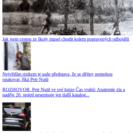
Jak jsem cestou ze školy musel chodit kolem popravených odbojářů
Největším rizikem je naše představa, že se dějiny nemohou
opakovat, říká Petr Nutil
ROZHOVOR. Petr Nutil ve své knize Čas vrahů: Anatomie zla a
naděje 20. století nesepisuje jen další katalog...