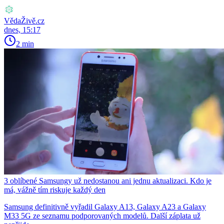
VědaŽivě.cz
dnes, 15:17
2 min
3 oblíbené Samsungy už nedostanou ani jednu aktualizaci. Kdo je
má, vážně tím riskuje každý den
Samsung definitivně vyřadil Galaxy A13, Galaxy A23 a Galaxy
M33 5G ze seznamu podporovaných modelů. Další záplata už