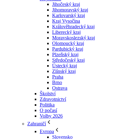
Jihočeský kraj
Jihomoravský kraj
Karlovarský kraj
Kraj Vysočina
Králověhradecký kraj
Liberecký kraj
Moravskoslezský kraj
Olomoucký kraj
Pardubický kraj
Plzeňský kraj
Středočeský kraj
Ústecký kraj
Zlínský kraj
Praha
Brno
Ostrava
Školství
Zdravotnictví
Politika
O počasí
Volby 2026
Zahraničí
Evropa
Slovensko