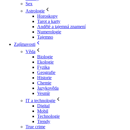
Sex
Astrologie
Horoskopy
Tarot a karty
Andělé a tajemná znamení
Numerologie
Tajemno
Zajímavosti
Věda
Biologie
Ekologie
Fyzika
Geografie
Historie
Chemie
Jazykověda
Vesmír
IT a technologie
Digital
Mobil
Technologie
Trendy
True crime