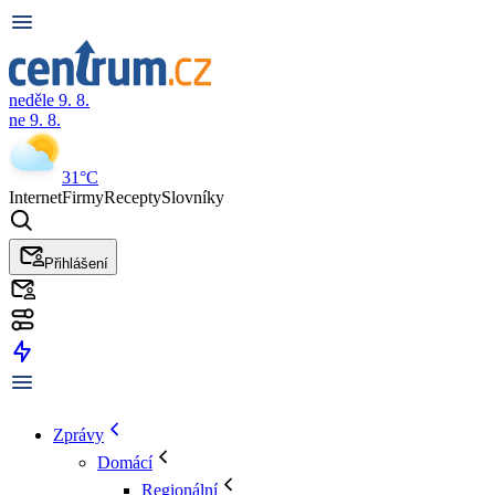
neděle 9. 8.
ne 9. 8.
31°C
Internet
Firmy
Recepty
Slovníky
Přihlášení
Zprávy
Domácí
Regionální