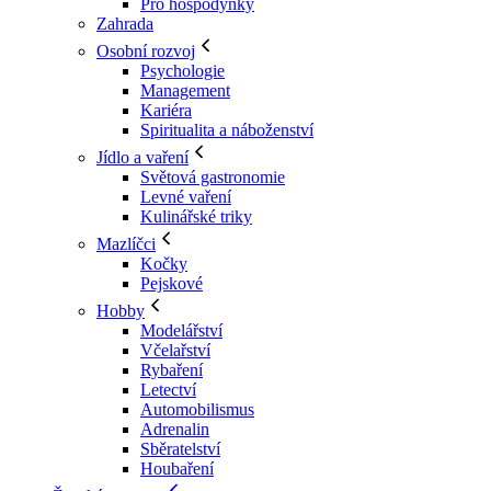
Pro hospodyňky
Zahrada
Osobní rozvoj
Psychologie
Management
Kariéra
Spiritualita a náboženství
Jídlo a vaření
Světová gastronomie
Levné vaření
Kulinářské triky
Mazlíčci
Kočky
Pejskové
Hobby
Modelářství
Včelařství
Rybaření
Letectví
Automobilismus
Adrenalin
Sběratelství
Houbaření