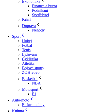
Ekonomika
Finance a burza
Podnikání
Spotřebitel
Krimi
Doprava
Nehody
Sport
Hokej
Fotbal
Tenis
Lyžování
Cyklistika
Atletika
Bojové sporty
ZOH 2026
Basketbal
NBA
Motosport
F1
Auto-moto
Elektromobily
Kultura