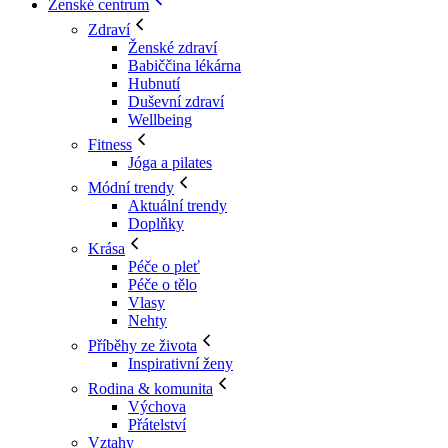
Ženské centrum
Zdraví
Ženské zdraví
Babiččina lékárna
Hubnutí
Duševní zdraví
Wellbeing
Fitness
Jóga a pilates
Módní trendy
Aktuální trendy
Doplňky
Krása
Péče o pleť
Péče o tělo
Vlasy
Nehty
Příběhy ze života
Inspirativní ženy
Rodina & komunita
Výchova
Přátelství
Vztahy