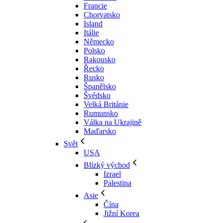
Francie
Chorvatsko
Island
Itálie
Německo
Polsko
Rakousko
Řecko
Rusko
Španělsko
Švédsko
Velká Británie
Rumunsko
Válka na Ukrajině
Maďarsko
Svět
USA
Blízký východ
Izrael
Palestina
Asie
Čína
Jižní Korea