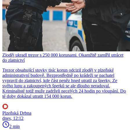
Zloděj ukradl trezor s 250 000 korunami. Okamžitě zamířil utrácet
do zlatnictví
Trezor obsahující stovky tisíc korun odcizil zloděj v plzeňské
administrativní budově. Bezprostředně po krádeži se pachatel
vypravil do zlatnictví, kde část peněz hned utratil za šperky. Ze
svého lupu a zakoupených šperků se ale dlouho neradoval.
Kriminalisté totiž muže zadrželi necelých 24 hodin po vloupání. Do
té doby dokázal utratit 154 000 korun.
Plzeňská Drbna
dnes, 12:12
2 min