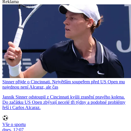
Reklama
Sinner přijde o Cincinnati. Největším soupeřem před US Open mu
najednou není Alcaraz, ale čas
Jannik Sinner odstoupil z Cincinnati kvůli zranění pravého kolena.
Do začátku US Open zbývají necelé tři týdny a podobné problémy
řeší i Carlos Alcaraz.
Vše o sportu
dnes, 12:07