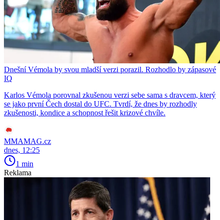
Dnešní Vémola by svou mladší verzi porazil. Rozhodlo by zápasové
IQ
Karlos Vémola porovnal zkušenou verzi sebe sama s dravcem, který
se jako první Čech dostal do UFC. Tvrdí, že dnes by rozhodly
zkušenosti, kondice a schopnost řešit krizové chvíle.
MMAMAG.cz
dnes, 12:25
1 min
Reklama