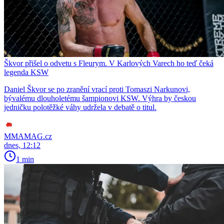
Škvor přišel o odvetu s Fleurym. V Karlových Varech ho teď čeká
legenda KSW
Daniel Škvor se po zranění vrací proti Tomaszi Narkunovi,
bývalému dlouholetému šampionovi KSW. Výhra by českou
jedničku polotěžké váhy udržela v debatě o titul.
MMAMAG.cz
dnes, 12:12
1 min