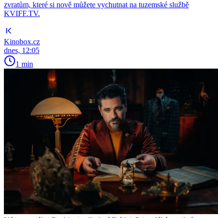
zvratům, které si nově můžete vychutnat na tuzemské službě
KVIFF.TV.
Kinobox.cz
dnes, 12:05
1 min