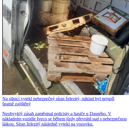
Na silnici vytekl nebezpečný síran železitý, náklad byl nejspíš
špatně zajištěný
Neobvyklý zásah zaměstnal policisty a hasiče u Dasného. V
nákladním vozidle Iveco se během jízdy převrátil sud s nebezpečnou
látkou. Síran železitý následně vytekl na vozovku.