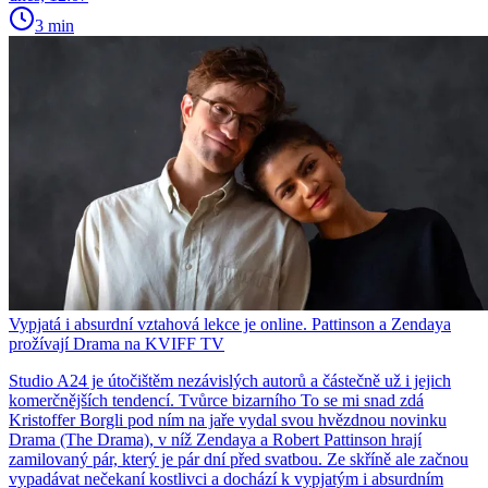
3 min
Vypjatá i absurdní vztahová lekce je online. Pattinson a Zendaya
prožívají Drama na KVIFF TV
Studio A24 je útočištěm nezávislých autorů a částečně už i jejich
komerčnějších tendencí. Tvůrce bizarního To se mi snad zdá
Kristoffer Borgli pod ním na jaře vydal svou hvězdnou novinku
Drama (The Drama), v níž Zendaya a Robert Pattinson hrají
zamilovaný pár, který je pár dní před svatbou. Ze skříně ale začnou
vypadávat nečekaní kostlivci a dochází k vypjatým i absurdním