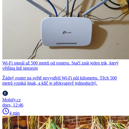
Wi-Fi signál až 500 metrů od routeru. Stačí znát jeden trik, který
většina lidí ignoruje
Žádný router na světě nevystřelí Wi-Fi půl kilometru. Těch 500
metrů vzniká jinak, a klíč je překvapivě jednoduchý.
Mobify.cz
dnes, 12:46
4 min