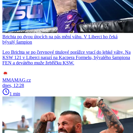
Brichta po dvou útocích na pás mění váhu. V Liberci ho čeká
bývalý šampion
Leo Brichta se po červnové titulové porážce vrací do lehké váhy. Na
KSW 121 v Liberci narazí na Kacpera Formelu, bývalého šampiona
FEN a devátého muže žebříčku KSW.
MMAMAG.cz
dnes, 12:28
1 min