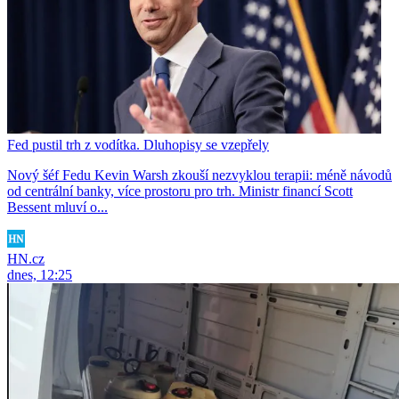
Fed pustil trh z vodítka. Dluhopisy se vzepřely
Nový šéf Fedu Kevin Warsh zkouší nezvyklou terapii: méně návodů
od centrální banky, více prostoru pro trh. Ministr financí Scott
Bessent mluví o...
HN.cz
dnes, 12:25