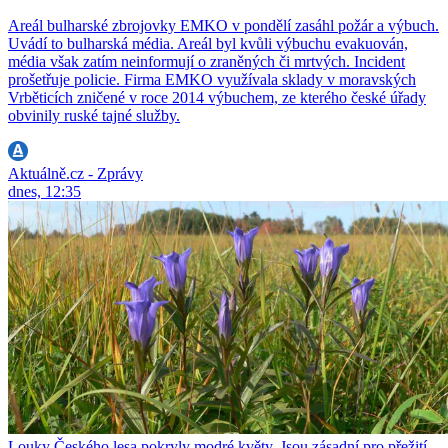
Areál bulharské zbrojovky EMKO v pondělí zasáhl požár a výbuch.
Uvádí to bulharská média. Areál byl kvůli výbuchu evakuován,
média však zatím neinformují o zraněných či mrtvých. Incident
prošetřuje policie. Firma EMKO využívala sklady v moravských
Vrběticích zničené v roce 2014 výbuchem, ze kterého české úřady
obvinily ruské tajné služby.
Aktuálně.cz - Zprávy
dnes, 12:35
Louky Českého lesa pokryly modré květy. Jsou zásadní pro přežití