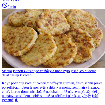
dnes, 12:43
2 min
Stačilo jednou zkusit tyto zelňáky a hned bylo jasné, co budeme
dělat častěji k večeři
Když potřebuji rychlou večeři z běžných surovin, často sáhnu právě
po zelňácích. Jsou levné, syté a díky kysanému zelí mají výraznou
chuť, kterou doma nic složitě nedoháním. U nás se nejčastěji dělají
na pánvi se sádlem a občas do těsta přidám i párek, aby byly ještě
vydatnější.