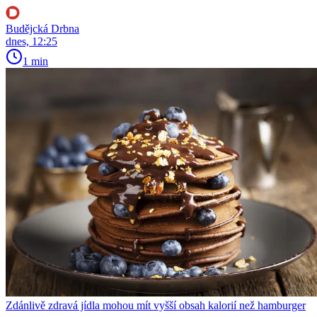
Budějcká Drbna
dnes, 12:25
1 min
Zdánlivě zdravá jídla mohou mít vyšší obsah kalorií než hamburger