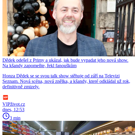
Dědek odešel z Primy a ukázal, jak bude vypadat jeho nová show.
Na kšandy zapomeňte, řekl fanouškům
Honza Dědek se se svou talk show stěhuje od září na Televizi
Seznam. Nová scéna, nová znělka, a kšandy, které odkládal už rok,
definitivně zmizely.
VIPživot.cz
dnes, 12:53
3 min