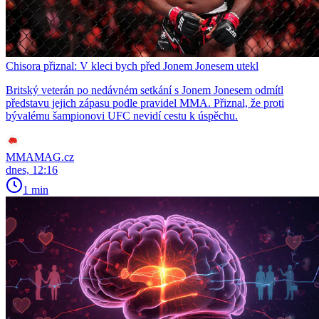
Chisora přiznal: V kleci bych před Jonem Jonesem utekl
Britský veterán po nedávném setkání s Jonem Jonesem odmítl
představu jejich zápasu podle pravidel MMA. Přiznal, že proti
bývalému šampionovi UFC nevidí cestu k úspěchu.
MMAMAG.cz
dnes, 12:16
1 min