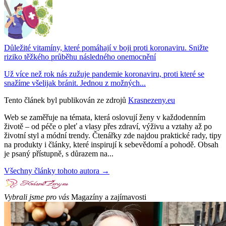
Důležité vitamíny, které pomáhají v boji proti koronaviru. Snižte
riziko těžkého průběhu následného onemocnění
Už více než rok nás zužuje pandemie koronaviru, proti které se
snažíme všelijak bránit. Jednou z možných...
Tento článek byl publikován ze zdrojů
Krasnezeny.eu
Web se zaměřuje na témata, která oslovují ženy v každodenním
životě – od péče o pleť a vlasy přes zdraví, výživu a vztahy až po
životní styl a módní trendy. Čtenářky zde najdou praktické rady, tipy
na produkty i články, které inspirují k sebevědomí a pohodě. Obsah
je psaný přístupně, s důrazem na...
Všechny články tohoto autora →
Vybrali jsme pro vás
Magazíny a zajímavosti