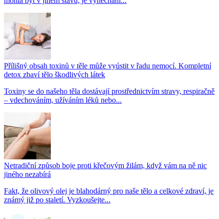
mohla být v jiném stavu, je vynechání...
Přílišný obsah toxinů v těle může vyústit v řadu nemocí. Kompletní
detox zbaví tělo škodlivých látek
Toxiny se do našeho těla dostávají prostřednictvím stravy, respiračně
– vdechováním, užíváním léků nebo...
Netradiční způsob boje proti křečovým žilám, když vám na ně nic
jiného nezabírá
Fakt, že olivový olej je blahodárný pro naše tělo a celkové zdraví, je
známý již po staletí. Vyzkoušejte...