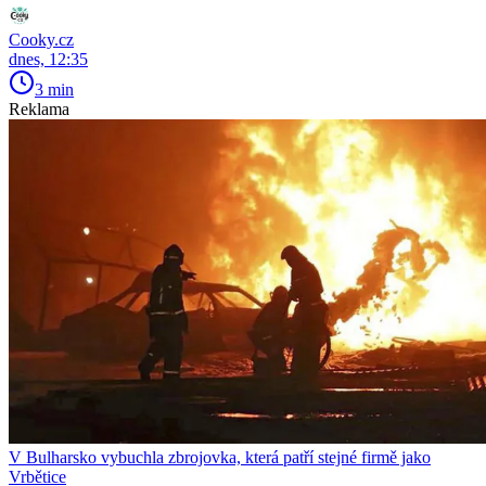
Cooky.cz
dnes, 12:35
3 min
Reklama
V Bulharsko vybuchla zbrojovka, která patří stejné firmě jako
Vrbětice