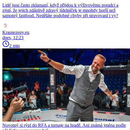
Lidé jsou často zklamaní, když přijdou k výživovému poradci a
zjistí, že jejich zdánlivě zdravý jídelníček je mnohdy horší než
samotný fastfood. Neděláte podobné chyby při stravovaní i vy?
Krasnezeny.eu
dnes, 12:23
2 min
Novotný si rýpl do RFA a turnaje na hradě. Ani známá jména podle