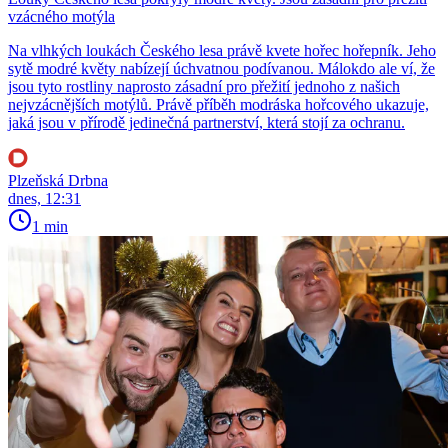
vzácného motýla
Na vlhkých loukách Českého lesa právě kvete hořec hořepník. Jeho
sytě modré květy nabízejí úchvatnou podívanou. Málokdo ale ví, že
jsou tyto rostliny naprosto zásadní pro přežití jednoho z našich
nejvzácnějších motýlů. Právě příběh modráska hořcového ukazuje,
jaká jsou v přírodě jedinečná partnerství, která stojí za ochranu.
Plzeňská Drbna
dnes, 12:31
1 min