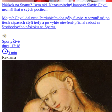
Náskok na Spartu? Jsem rád. Nezastavitelný kanonýr Slavie Chytil
nechtěl lhát o svých pocitech
Mojmír Chytil dal proti Pardubicím oba góly Slavie, v sezoně má po
třech zápasech čtyři trefy a po výhře otevřeně přiznal radost ze
šestibodového náskoku na Spartu.
SportyŽivě
dnes, 12:18
3 min
Reklama