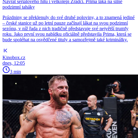
Návrat seriálového hitu i velkolepí Zrádci. Prima láká na silné
podzimní taháky
Prázdniny se překlenuly do své druhé poloviny, a to znamená jediné
– české stanice už po letní pauze začínají lákat na svou podzimní
sezónu, v níž řada z nich tradičně představuje své největší trumfy
roku. Jako první svou nabídku oficiálně představila Prima, která se
bude spoléhat na osvědčené tituly a samozřejmě také kriminálky.
Kinobox.cz
dnes, 12:05
3 min