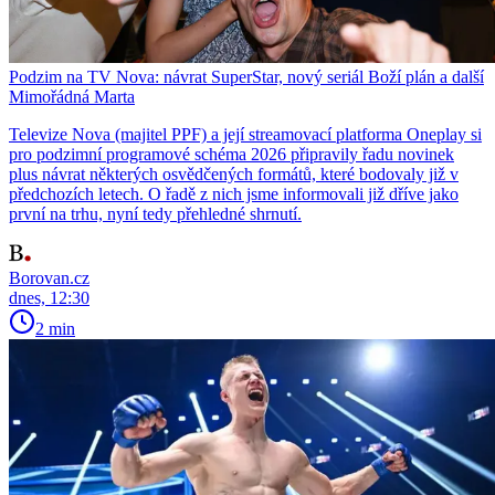
Podzim na TV Nova: návrat SuperStar, nový seriál Boží plán a další
Mimořádná Marta
Televize Nova (majitel PPF) a její streamovací platforma Oneplay si
pro podzimní programové schéma 2026 připravily řadu novinek
plus návrat některých osvědčených formátů, které bodovaly již v
předchozích letech. O řadě z nich jsme informovali již dříve jako
první na trhu, nyní tedy přehledné shrnutí.
Borovan.cz
dnes, 12:30
2 min