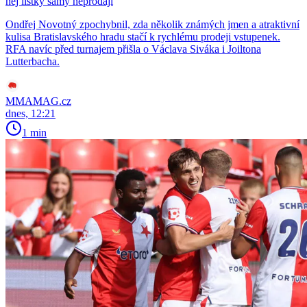
něj lístky samy neprodají
Ondřej Novotný zpochybnil, zda několik známých jmen a atraktivní
kulisa Bratislavského hradu stačí k rychlému prodeji vstupenek.
RFA navíc před turnajem přišla o Václava Siváka i Joiltona
Lutterbacha.
MMAMAG.cz
dnes, 12:21
1 min