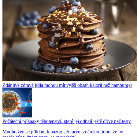
Zdánlivě zdravá jídla mohou mít vyšší obsah kalorií než hamburger
Počáteční příznaky těhotenství, které jej odhalí ještě dříve než testy
Mnoho žen se přiklání k názoru, že první známkou toho, že by