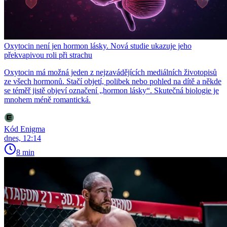
Oxytocin není jen hormon lásky. Nová studie ukazuje jeho
překvapivou roli při strachu
Oxytocin má možná jeden z nejzavádějících mediálních životopisů
ze všech hormonů. Stačí objetí, polibek nebo pohled na dítě a někde
se téměř jistě objeví označení „hormon lásky“. Skutečná biologie je
mnohem méně romantická.
Kód Enigma
dnes, 12:14
8 min