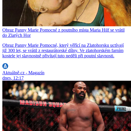
Obraz Panny Marie Pomocné z poutního místa Maria Hilf se vrátil
do Zlatých Hor
Obraz Panny Marie Pomocné, který věřící na Zlatohorsku uctívají
již 300 let, se vrátil z restaurátorské dílny. Ve zlatohorském farním
kostele jej slavnostně přivítají tuto neděli při poutní slavnosti.
Aktuálně.cz - Magazín
dnes, 12:17