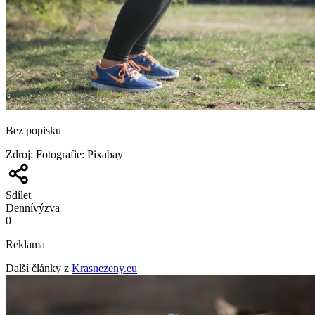
Bez popisku
Zdroj
:
Fotografie: Pixabay
Sdílet
Denní
výzva
0
Reklama
Další články z
Krasnezeny.eu