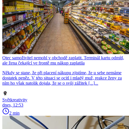
Otec samoživitel nemohl v obchodě zaplatit. Terminál kartu odmítl,
ale žena čekající ve frontě mu nákup zaplatila
Někdy se stane, že při placení nákupu zjistíme, že u sebe nemáme
dostatek peněz. V této situaci se ocitl i mladý muž, reakce ženy za
ním ho však natolik dojala, že se o svůj zážitek [...]...
Světkreativity
dnes, 12:53
2 min