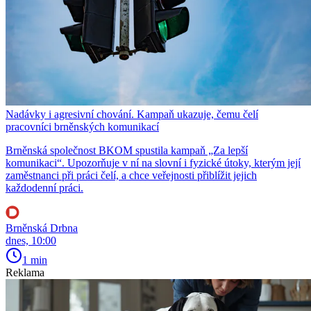
Nadávky i agresivní chování. Kampaň ukazuje, čemu čelí
pracovníci brněnských komunikací
Brněnská společnost BKOM spustila kampaň „Za lepší
komunikaci“. Upozorňuje v ní na slovní i fyzické útoky, kterým její
zaměstnanci při práci čelí, a chce veřejnosti přiblížit jejich
každodenní práci.
Brněnská Drbna
dnes, 10:00
1 min
Reklama