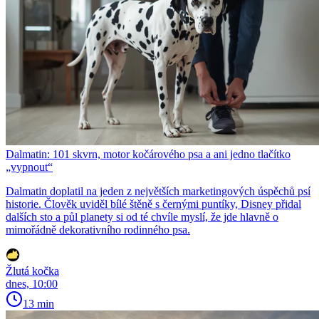
Dalmatin: 101 skvrn, motor kočárového psa a ani jedno tlačítko
„vypnout“
Dalmatin doplatil na jeden z největších marketingových úspěchů psí
historie. Člověk uviděl bílé štěně s černými puntíky, Disney přidal
dalších sto a půl planety si od té chvíle myslí, že jde hlavně o
mimořádně dekorativního rodinného psa.
Žlutá kočka
dnes, 10:00
13 min