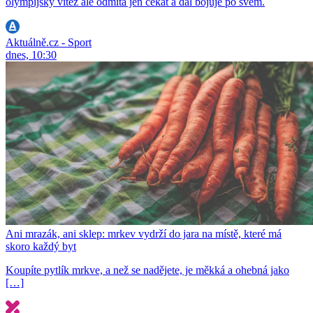
olympijský vítěz ale odmítá jen čekat a dál bojuje po svém.
Aktuálně.cz - Sport
dnes, 10:30
Ani mrazák, ani sklep: mrkev vydrží do jara na místě, které má
skoro každý byt
Koupíte pytlík mrkve, a než se nadějete, je měkká a ohebná jako
[…]