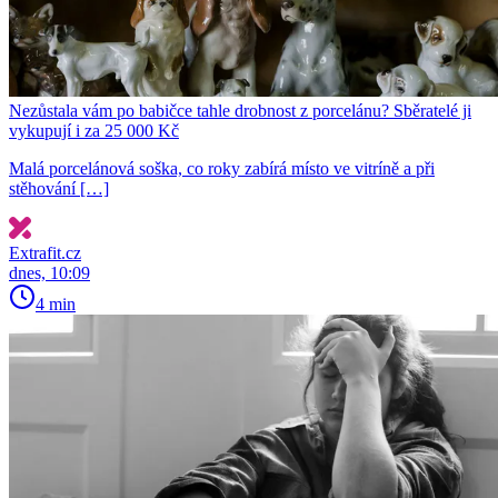
Nezůstala vám po babičce tahle drobnost z porcelánu? Sběratelé ji
vykupují i za 25 000 Kč
Malá porcelánová soška, co roky zabírá místo ve vitríně a při
stěhování […]
Extrafit.cz
dnes, 10:09
4 min