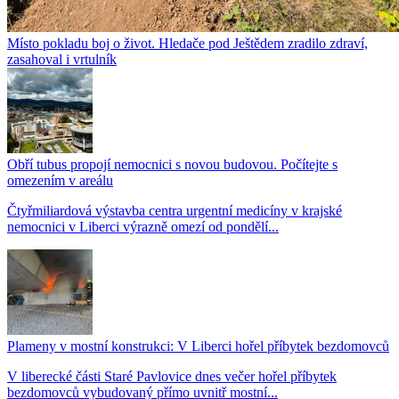
Místo pokladu boj o život. Hledače pod Ještědem zradilo zdraví,
zasahoval i vrtulník
Obří tubus propojí nemocnici s novou budovou. Počítejte s
omezením v areálu
Čtyřmiliardová výstavba centra urgentní medicíny v krajské
nemocnici v Liberci výrazně omezí od pondělí...
Plameny v mostní konstrukci: V Liberci hořel příbytek bezdomovců
V liberecké části Staré Pavlovice dnes večer hořel příbytek
bezdomovců vybudovaný přímo uvnitř mostní...