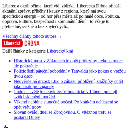
Liberec a okolí očima, které vidí zblízka. Liberecká Drbna přináší
aktuální zprávy, příběhy i kauzy z regionu, který má svou
specifickou energii – od hor přes města až po malé obce. Politika,
doprava, kultura, bezpečnost i komunální dění – to vše je tu
přehledně, svižně a bez zbytečných...
Všechny články tohoto autora →
Další články z kategorie
Liberecký kraj
Historický most v Zákupech je opět průjezdný, rekonstrukce
ale pokračuje
Policie šetří páteční pobodání v Tanvaldu jako pokus o vraždu
dvou osob
Neuvěřitelná drzost: Lhal o zákazu přiblížení, strážníky chtěl
jako taxík pro cigarety
Jinde na světě je neuvidíte. V botanické v Liberci poletují
svítící sklenění motýlci
Víkend nabídne slunečné počasí. Po krátkém ochlazení se
opět vrátí tropy
Slovan ovládl duel se Zbrojovkou. O vítěznou trefu se
postaral Dulay