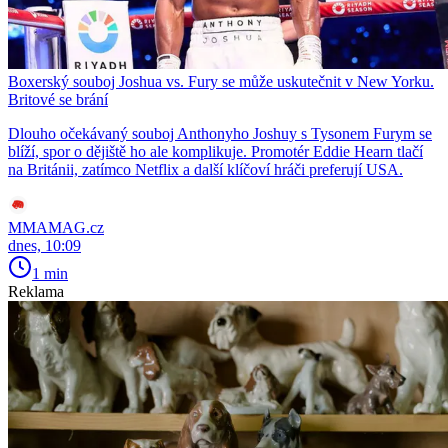
Boxerský souboj Joshua vs. Fury se může uskutečnit v New Yorku.
Britové se brání
Dlouho očekávaný souboj Anthonyho Joshuy s Tysonem Furym se
blíží, spor o dějiště ho ale komplikuje. Promotér Eddie Hearn tlačí
na Británii, zatímco Netflix a další klíčoví hráči preferují USA.
MMAMAG.cz
dnes, 10:09
1 min
Reklama