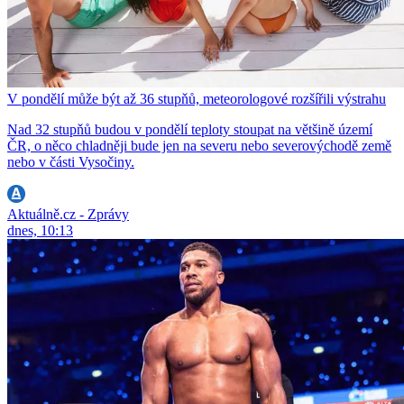
V pondělí může být až 36 stupňů, meteorologové rozšířili výstrahu
Nad 32 stupňů budou v pondělí teploty stoupat na většině území
ČR, o něco chladněji bude jen na severu nebo severovýchodě země
nebo v části Vysočiny.
Aktuálně.cz - Zprávy
dnes, 10:13