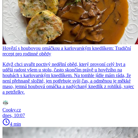
Hovězí s houbovou omáčkou a karlovarským knedlíkem: Tradiční
recept pro rodinné obědy
Když chci uvařit poctivý nedělní oběd, který provoní celý byt a
udělá radost všem u stolu, často skončím právě u hovězího na
houbách s karlovarským knedlíkem. Na tomhle jídle mám ráda, že
není přehnaně složité, jen potřebuje svůj čas, a odměnou je měkké
maso, jemná houbová omáčka a nadýchaný knedlík z rohlíků, vajec
a petrželky.
Cooky.cz
dnes, 10:07
4 min