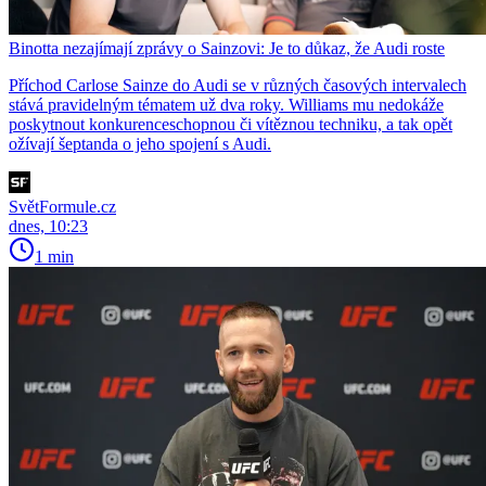
Binotta nezajímají zprávy o Sainzovi: Je to důkaz, že Audi roste
Příchod Carlose Sainze do Audi se v různých časových intervalech
stává pravidelným tématem už dva roky. Williams mu nedokáže
poskytnout konkurenceschopnou či vítěznou techniku, a tak opět
ožívají šeptanda o jeho spojení s Audi.
SvětFormule.cz
dnes, 10:23
1 min