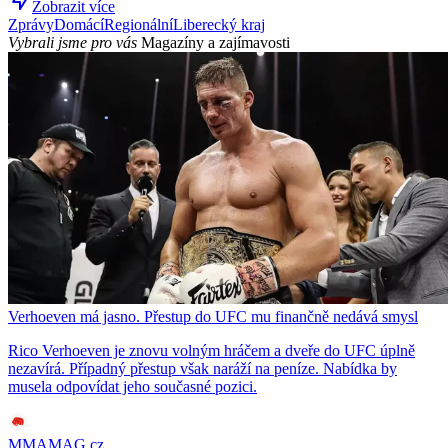
Zobrazit více
Zprávy
Domácí
Regionální
Liberecký kraj
Vybrali jsme pro vás
Magazíny a zajímavosti
Verhoeven má jasno. Přestup do UFC mu finančně nedává smysl
Rico Verhoeven je znovu volným hráčem a dveře do UFC úplně
nezavírá. Případný přestup však naráží na peníze. Nabídka by
musela odpovídat jeho současné pozici.
MMAMAG.cz