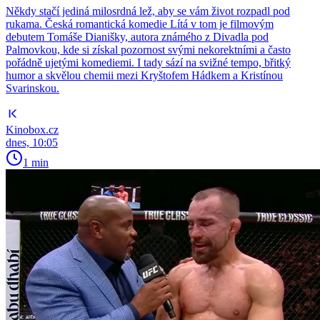
Někdy stačí jediná milosrdná lež, aby se vám život rozpadl pod
rukama. Česká romantická komedie Lítá v tom je filmovým
debutem Tomáše Dianišky, autora známého z Divadla pod
Palmovkou, kde si získal pozornost svými nekorektními a často
pořádně ujetými komediemi. I tady sází na svižné tempo, břitký
humor a skvělou chemii mezi Kryštofem Hádkem a Kristínou
Svarinskou.
Kinobox.cz
dnes, 10:05
1 min