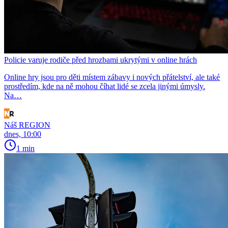
Policie varuje rodiče před hrozbami ukrytými v online hrách
Online hry jsou pro děti místem zábavy i nových přátelství, ale také
prostředím, kde na ně mohou číhat lidé se zcela jinými úmysly.
Na…
Náš REGION
dnes, 10:00
1 min