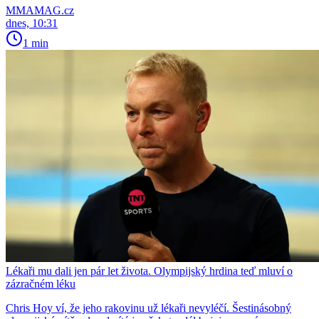
MMAMAG.cz
dnes, 10:31
1 min
Lékaři mu dali jen pár let života. Olympijský hrdina teď mluví o
zázračném léku
Chris Hoy ví, že jeho rakovinu už lékaři nevyléčí. Šestinásobný