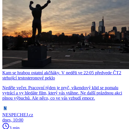
Kam se hrabou ostatní akčňáky. V neděli ve 22:05 předvede ČT2
strhující testosteronové peklo
Neděle večer. Pracovní týden je pryč, víkendový klid se pomalu
vytrácí a vy hledáte film, který vás vtáhne. Ne další prázdnou akci
plnou výbuchů. Ale něco, co ve vás vzbudí emoce.
NESPECHEJ.cz
dnes, 10:00
3 min