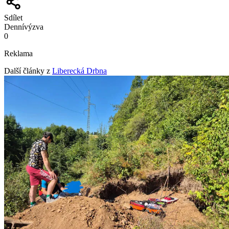
Sdílet
Denní
výzva
0
Reklama
Další články z
Liberecká Drbna