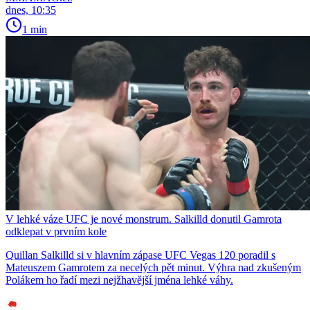
dnes, 10:35
1 min
V lehké váze UFC je nové monstrum. Salkilld donutil Gamrota
odklepat v prvním kole
Quillan Salkilld si v hlavním zápase UFC Vegas 120 poradil s
Mateuszem Gamrotem za necelých pět minut. Výhra nad zkušeným
Polákem ho řadí mezi nejžhavější jména lehké váhy.