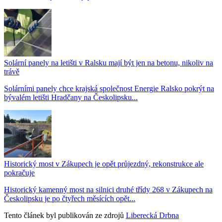
Solární panely na letišti v Ralsku mají být jen na betonu, nikoliv na
trávě
Solárními panely chce krajská společnost Energie Ralsko pokrýt na
bývalém letišti Hradčany na Českolipsku...
Historický most v Zákupech je opět průjezdný, rekonstrukce ale
pokračuje
Historický kamenný most na silnici druhé třídy 268 v Zákupech na
Českolipsku je po čtyřech měsících opět...
Tento článek byl publikován ze zdrojů
Liberecká Drbna