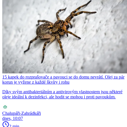
15 kapek do rozprašovače a pavouci se do domu nevrátí. Olej za pár
korun je vyžene z každé škvíry i rohu
Díky svým antibakteriálním a antivirovým vlastnostem jsou některé
oleje ideální k dezinfekci, ale hodit se mohou i proti pavoukům.
Chalupáři-Zahrádkáři
dnes, 10:07
2 min