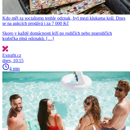
Kdo měl za socialismu tenhle odznak, byl mezi klukama král. Dnes
se na aukcích prodává i za 7 000 Kč
Skoro v každé domácnosti leží po rodičích nebo prarodičích
krabička plná odznaků. […]
Extrafit.cz
dnes, 10:15
4 min