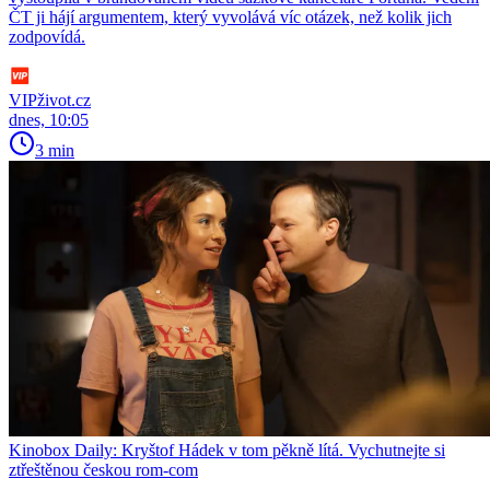
ČT ji hájí argumentem, který vyvolává víc otázek, než kolik jich
zodpovídá.
VIPživot.cz
dnes, 10:05
3 min
Kinobox Daily: Kryštof Hádek v tom pěkně lítá. Vychutnejte si
ztřeštěnou českou rom-com