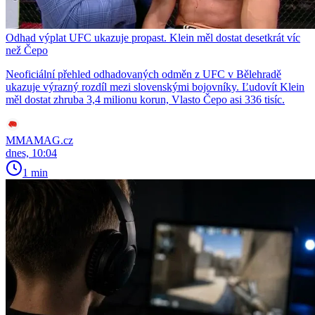
Odhad výplat UFC ukazuje propast. Klein měl dostat desetkrát víc
než Čepo
Neoficiální přehled odhadovaných odměn z UFC v Bělehradě
ukazuje výrazný rozdíl mezi slovenskými bojovníky. Ľudovít Klein
měl dostat zhruba 3,4 milionu korun, Vlasto Čepo asi 336 tisíc.
MMAMAG.cz
dnes, 10:04
1 min