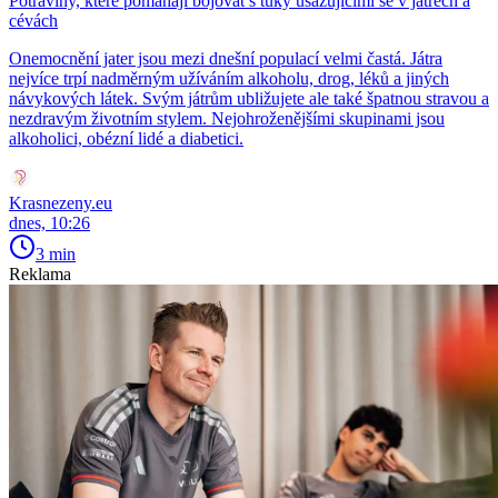
Potraviny, které pomáhají bojovat s tuky usazujícími se v játrech a
cévách
Onemocnění jater jsou mezi dnešní populací velmi častá. Játra
nejvíce trpí nadměrným užíváním alkoholu, drog, léků a jiných
návykových látek. Svým játrům ubližujete ale také špatnou stravou a
nezdravým životním stylem. Nejohroženějšími skupinami jsou
alkoholici, obézní lidé a diabetici.
Krasnezeny.eu
dnes, 10:26
3 min
Reklama