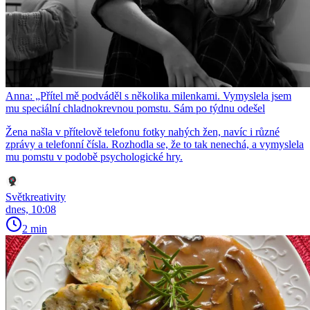
Anna: „Přítel mě podváděl s několika milenkami. Vymyslela jsem
mu speciální chladnokrevnou pomstu. Sám po týdnu odešel
Žena našla v přítelově telefonu fotky nahých žen, navíc i různé
zprávy a telefonní čísla. Rozhodla se, že to tak nenechá, a vymyslela
mu pomstu v podobě psychologické hry.
Světkreativity
dnes, 10:08
2 min