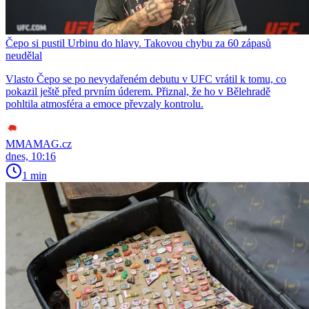
Čepo si pustil Urbinu do hlavy. Takovou chybu za 60 zápasů
neudělal
Vlasto Čepo se po nevydařeném debutu v UFC vrátil k tomu, co
pokazil ještě před prvním úderem. Přiznal, že ho v Bělehradě
pohltila atmosféra a emoce převzaly kontrolu.
MMAMAG.cz
dnes, 10:16
1 min