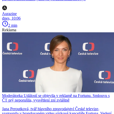
Aurazine
dnes, 10:06
2 min
Reklama
Moderátorka Událostí se objevila v reklamě na Fortunu. Smlouvu s
ČT prý neporušila, vysvětlení zní zvláštně
Jana Peroutková, tvář hlavního zpravodajství České televize,
vystoupila v brandovaném videu sázkové kanceláře Fortuna. Vedení