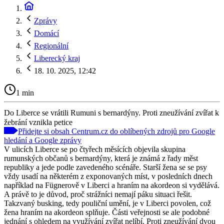
Zprávy
Domácí
Regionální
Liberecký kraj
18. 10. 2025, 12:42
1 min
Do Liberce se vrátili Rumuni s bernardýny. Proti zneužívání zvířat k
žebrání vznikla petice
Přidejte si obsah Centrum.cz do oblíbených zdrojů pro Google
hledání a Google zprávy
V ulicích Liberce se po čtyřech měsících objevila skupina
rumunských občanů s bernardýny, která je známá z řady měst
republiky a jede podle zavedeného scénáře. Starší žena se se psy
vždy usadí na některém z exponovaných míst, v posledních dnech
například na Fügnerově v Liberci a hraním na akordeon si vydělává.
A právě to je důvod, proč strážníci nemají páku situaci řešit.
Takzvaný busking, tedy pouliční umění, je v Liberci povolen, což
žena hraním na akordeon splňuje. Části veřejnosti se ale podobné
jednání s ohledem na využívání zvířat nelíbí. Proti zneužívání dvou