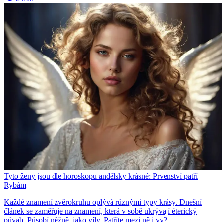
Tyto ženy jsou dle horoskopu andělsky krásné: Prvenství patří
Rybám
Každé znamení zvěrokruhu oplývá různými typy krásy. Dnešní
článek se zaměřuje na znamení, která v sobě ukrývají éterický
půvab. Působí něžně, jako víly. Patříte mezi ně i vy?