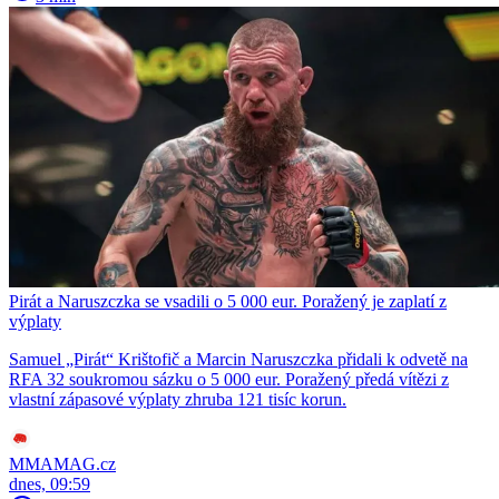
Pirát a Naruszczka se vsadili o 5 000 eur. Poražený je zaplatí z
výplaty
Samuel „Pirát“ Krištofič a Marcin Naruszczka přidali k odvetě na
RFA 32 soukromou sázku o 5 000 eur. Poražený předá vítězi z
vlastní zápasové výplaty zhruba 121 tisíc korun.
MMAMAG.cz
dnes, 09:59