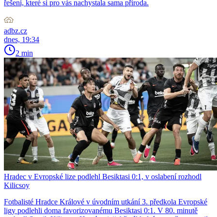
řešení, které si pro vás nachystala sama příroda.
adbz.cz
dnes, 19:34
2 min
Hradec v Evropské lize podlehl Besiktasi 0:1, v oslabení rozhodl
Kilicsoy
Fotbalisté Hradce Králové v úvodním utkání 3. předkola Evropské
ligy podlehli doma favorizovanému Besiktasi 0:1. V 80. minutě