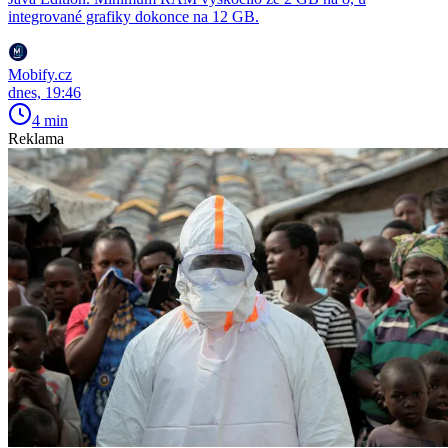
integrované grafiky dokonce na 12 GB.
Mobify.cz
dnes, 19:46
4 min
Reklama