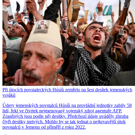
Při útocích povstaleckých Húsíů zemřelo na šest desítek jemenských
vojáků
Údery jemenských povstalců Húsíů na provládní jednotky zabily 58
lidí, řekl ve čtvrtek nejmenovaný vojenský zdroj agentuře AFP.
Zraněných jsou podle něj desítky. Předchozí údaje uváděly zhruba
čtyři desítky mrtvých. Mohlo by se tak jednat o nejkrvavější útok
povstalců v Jemenu od příměří z roku 2022.