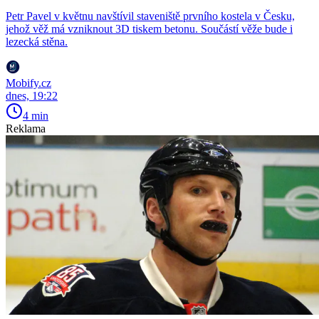
Petr Pavel v květnu navštívil staveniště prvního kostela v Česku,
jehož věž má vzniknout 3D tiskem betonu. Součástí věže bude i
lezecká stěna.
Mobify.cz
dnes, 19:22
4 min
Reklama