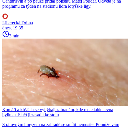
Čanturišvili a po pauze přidal pojistku Matěj Polidar. Odveta je na
programu za týden na stadionu lídra lotyšské ligy.
Liberecká Drbna
dnes, 19:35
3 min
Komáři a klíšťata se vyhýbají zahradám, kde roste tahle levná
bylinka. Stačí ji zasadit ke stolu
S otravným hmyzem na zahradě se smířit nemusíte. Pomůže vám