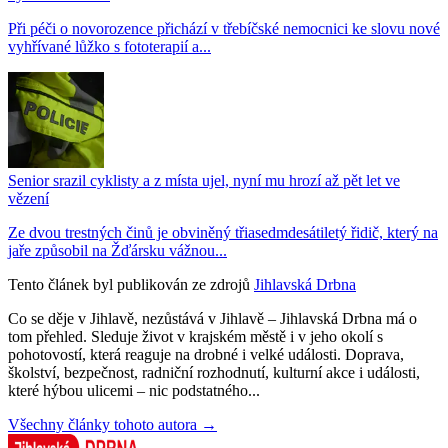
Při péči o novorozence přichází v třebíčské nemocnici ke slovu nové
vyhřívané lůžko s fototerapií a...
Senior srazil cyklisty a z místa ujel, nyní mu hrozí až pět let ve
vězení
Ze dvou trestných činů je obviněný třiasedmdesátiletý řidič, který na
jaře způsobil na Žďársku vážnou...
Tento článek byl publikován ze zdrojů
Jihlavská Drbna
Co se děje v Jihlavě, nezůstává v Jihlavě – Jihlavská Drbna má o
tom přehled. Sleduje život v krajském městě i v jeho okolí s
pohotovostí, která reaguje na drobné i velké události. Doprava,
školství, bezpečnost, radniční rozhodnutí, kulturní akce i události,
které hýbou ulicemi – nic podstatného...
Všechny články tohoto autora →