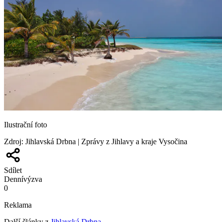
Ilustrační foto
Zdroj
:
Jihlavská Drbna | Zprávy z Jihlavy a kraje Vysočina
Sdílet
Denní
výzva
0
Reklama
Další články z
Jihlavská Drbna