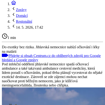
Zprávy
Domácí
Regionální
14. 5. 2026, 17:42
1 min
Do exotiky bez rizika. Jihlavská nemocnice nabízí očkování i léky
na malárii
Přidejte si obsah Centrum.cz do oblíbených zdrojů pro Google
hledání a Google zprávy
Pod infekční oddělení jihlavské nemocnice spadá očkovací
ambulance a také takzvaná ambulance cestovní medicíny, která
lidem poradí s očkováním, pokud třeba plánují vycestovat do nějaké
exotické destinace. Zároveň se zde zájemci mohou nechat
naočkovat proti běžným nemocem, jako je klíšťová
meningoencefalitida, žloutenka nebo chřipka.