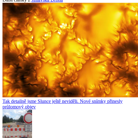
Tak detailně jsme Slunce ještě neviděli. Nové snímky přinesly
průlomový objev