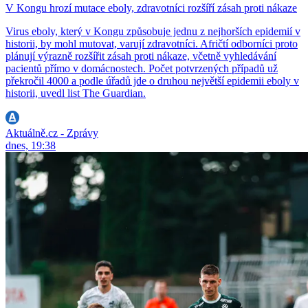
V Kongu hrozí mutace eboly, zdravotníci rozšíří zásah proti nákaze
Virus eboly, který v Kongu způsobuje jednu z nejhorších epidemií v
historii, by mohl mutovat, varují zdravotníci. Afričtí odborníci proto
plánují výrazně rozšířit zásah proti nákaze, včetně vyhledávání
pacientů přímo v domácnostech. Počet potvrzených případů už
překročil 4000 a podle úřadů jde o druhou největší epidemii eboly v
historii, uvedl list The Guardian.
Aktuálně.cz - Zprávy
dnes, 19:38