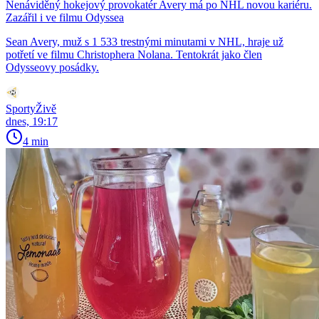
Nenáviděný hokejový provokatér Avery má po NHL novou kariéru.
Zazářil i ve filmu Odyssea
Sean Avery, muž s 1 533 trestnými minutami v NHL, hraje už
potřetí ve filmu Christophera Nolana. Tentokrát jako člen
Odysseovy posádky.
SportyŽivě
dnes, 19:17
4 min