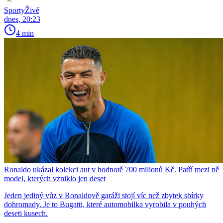
SportyŽivě
dnes, 20:23
4 min
Ronaldo ukázal kolekci aut v hodnotě 700 milionů Kč. Patří mezi ně
model, kterých vzniklo jen deset
Jeden jediný vůz v Ronaldově garáži stojí víc než zbytek sbírky
dohromady. Je to Bugatti, které automobilka vyrobila v pouhých
deseti kusech.