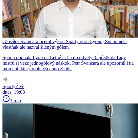
Glosátor Švancara ocenil výkon Sparty proti Lyonu, Suchomela
vlastňák ale nazval šíleným gólem
Sparta porazila Lyon na Letné 2:1 a do odvety 3. předkola Ligy
mistrů si veze jednogólový náskok. Petr Švancara ale upozornil i na
moment, který mohl všechno zhatit.
SportyŽivě
dnes, 19:03
3 min