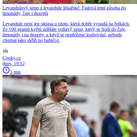
Levandulový sirup z levandule lékařské: Fialová letní zásoba do
limonády, čaje i dezertů
Levandule není jen okrasa u plotu, která dobře vypadá na fotkách.
Ze 100 gramů květů uděláte voňavý sirup, který se hodí do čaje,
limonády i na dezerty, a když se nepřežene louhování, nebude
chutnat jako skříň po babičce.
Cooky.cz
dnes, 19:12
3 min