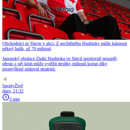
Obchodníci ze Slavie v akci. Z nechtěného Hashioky může kápnout
pěkný balík, až 70 milionů
Japonský obránce Daiki Hashioka ve Slavii sportovně neuspěl,
přesto z něj klub může vytěžit desítky milionů korun díky
promyšlené smluvní strategii.
SportyŽivě
dnes, 21:32
3 min