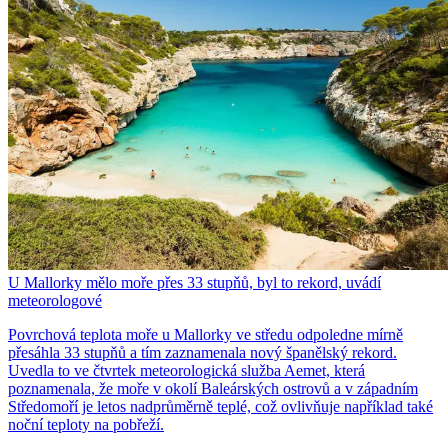
U Mallorky mělo moře přes 33 stupňů, byl to rekord, uvádí
meteorologové
Povrchová teplota moře u Mallorky ve středu odpoledne mírně
přesáhla 33 stupňů a tím zaznamenala nový španělský rekord.
Uvedla to ve čtvrtek meteorologická služba Aemet, která
poznamenala, že moře v okolí Baleárských ostrovů a v západním
Středomoří je letos nadprůměrně teplé, což ovlivňuje například také
noční teploty na pobřeží.