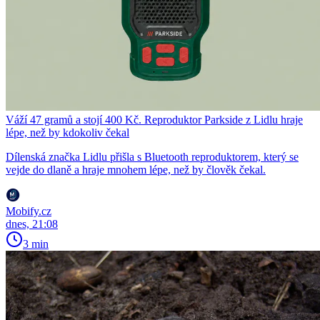
Váží 47 gramů a stojí 400 Kč. Reproduktor Parkside z Lidlu hraje
lépe, než by kdokoliv čekal
Dílenská značka Lidlu přišla s Bluetooth reproduktorem, který se
vejde do dlaně a hraje mnohem lépe, než by člověk čekal.
Mobify.cz
dnes, 21:08
3 min