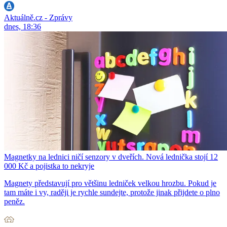
Aktuálně.cz - Zprávy
dnes, 18:36
Magnetky na lednici ničí senzory v dveřích. Nová lednička stojí 12
000 Kč a pojistka to nekryje
Magnety představují pro většinu ledniček velkou hrozbu. Pokud je
tam máte i vy, raději je rychle sundejte, protože jinak přijdete o plno
peněz.