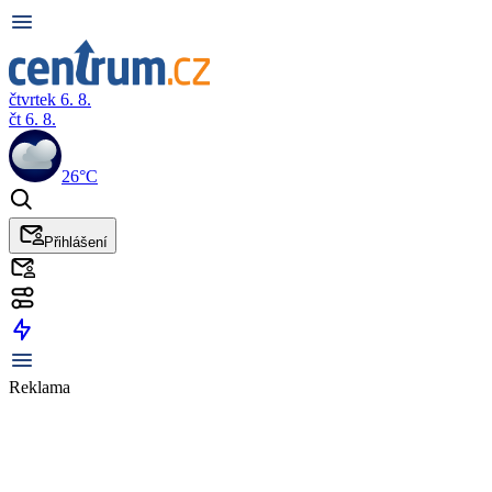
čtvrtek 6. 8.
čt 6. 8.
26°C
Přihlášení
Reklama