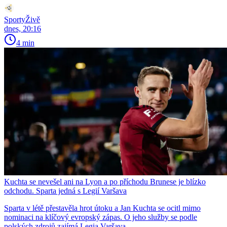
SportyŽivě
dnes, 20:16
4 min
Kuchta se nevešel ani na Lyon a po příchodu Brunese je blízko
odchodu. Sparta jedná s Legií Varšava
Sparta v létě přestavěla hrot útoku a Jan Kuchta se ocitl mimo
nominaci na klíčový evropský zápas. O jeho služby se podle
polských zdrojů zajímá Legia Varšava.