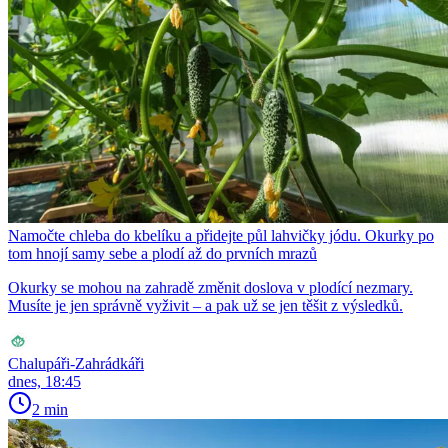
Namočte chleba do kbelíku a přidejte půl lahvičky jódu. Okurky po
tom hnojí samy sebe a plodí až do prvních mrazů
Okurky se mohou na zahradě změnit doslova v plodící nezmary.
Musíte je jen správně vyživit – a pak už se jen těšit z výsledků.
Chalupáři-Zahrádkáři
dnes, 18:45
2 min