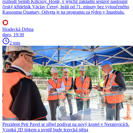
rozhodl Semih Kilicsoy. Hosté, v jejichž základní sestavě nastoupil
český křídelník Václav Černý, hráli od 71. minuty bez vyloučeného
Kassouma Ouattary. Odveta je na programu za týden v Istanbulu.
Hradecká Drbna
dnes, 19:30
2 min
Prezident Petr Pavel se přijel podívat na nový kostel v Neratovicích.
Vzniká 3D tiskem a uvnitř bude lezecká stěna