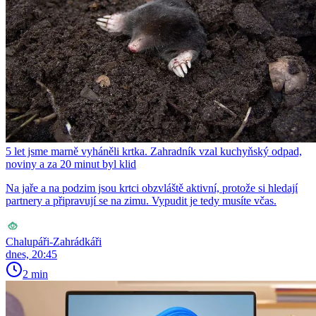
5 let jsme marně vyháněli krtka. Zahradník vzal kuchyňský odpad,
noviny a za 20 minut byl klid
Na jaře a na podzim jsou krtci obzvláště aktivní, protože si hledají
partnery a připravují se na zimu. Vypudit je tedy musíte včas.
Chalupáři-Zahrádkáři
dnes, 20:45
2 min