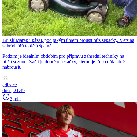
Brusíř Marek ukázal, pod jakým úhlem brousit nůž sekačky. Většina
zahrádkářů to dělá špatně
Podzim je ideálním obdobím pro přípravu zahradní techniky na
příští sezonu. Začít je dobré u sekačky, kterou je třeba důkladně
nabrousit.
adbz.cz
dnes, 21:39
2 min