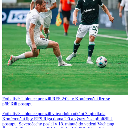
Fotbalisté Jablonce porazili RFS 2:0 a v Konferenční lize se
přiblížili postupu
Fotbalisté Jablonce porazili v úvodním utkání 3. předkola
Konferenční ligy RFS Riga doma 2:0 a výrazně se přiblížili k
postupu. Severočechy poslal v 18. minutě do vedení Vachtang