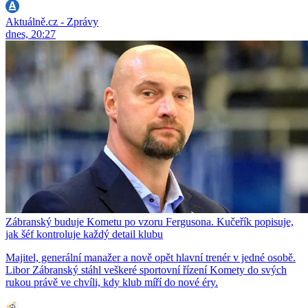
Aktuálně.cz - Zprávy
dnes, 20:27
Zábranský buduje Kometu po vzoru Fergusona. Kučeřík popisuje,
jak šéf kontroluje každý detail klubu
Majitel, generální manažer a nově opět hlavní trenér v jedné osobě.
Libor Zábranský stáhl veškeré sportovní řízení Komety do svých
rukou právě ve chvíli, kdy klub míří do nové éry.