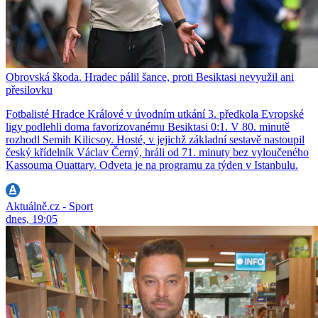
Obrovská škoda. Hradec pálil šance, proti Besiktasi nevyužil ani
přesilovku
Fotbalisté Hradce Králové v úvodním utkání 3. předkola Evropské
ligy podlehli doma favorizovanému Besiktasi 0:1. V 80. minutě
rozhodl Semih Kilicsoy. Hosté, v jejichž základní sestavě nastoupil
český křídelník Václav Černý, hráli od 71. minuty bez vyloučeného
Kassouma Ouattary. Odveta je na programu za týden v Istanbulu.
Aktuálně.cz - Sport
dnes, 19:05