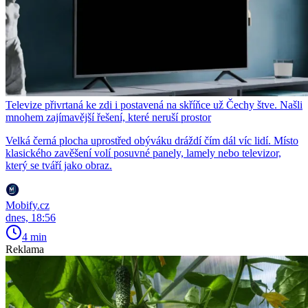
Televize přivrtaná ke zdi i postavená na skříňce už Čechy štve. Našli
mnohem zajímavější řešení, které neruší prostor
Velká černá plocha uprostřed obýváku dráždí čím dál víc lidí. Místo
klasického zavěšení volí posuvné panely, lamely nebo televizor,
který se tváří jako obraz.
Mobify.cz
dnes, 18:56
4 min
Reklama