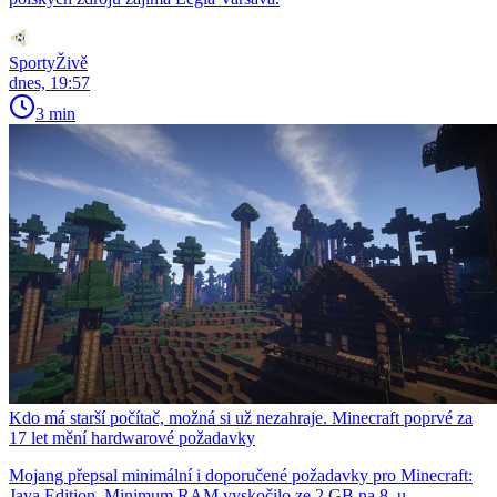
SportyŽivě
dnes, 19:57
3 min
Kdo má starší počítač, možná si už nezahraje. Minecraft poprvé za
17 let mění hardwarové požadavky
Mojang přepsal minimální i doporučené požadavky pro Minecraft:
Java Edition. Minimum RAM vyskočilo ze 2 GB na 8, u