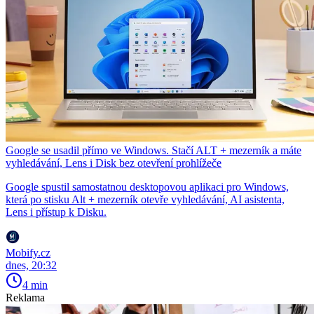
Google se usadil přímo ve Windows. Stačí ALT + mezerník a máte
vyhledávání, Lens i Disk bez otevření prohlížeče
Google spustil samostatnou desktopovou aplikaci pro Windows,
která po stisku Alt + mezerník otevře vyhledávání, AI asistenta,
Lens i přístup k Disku.
Mobify.cz
dnes, 20:32
4 min
Reklama