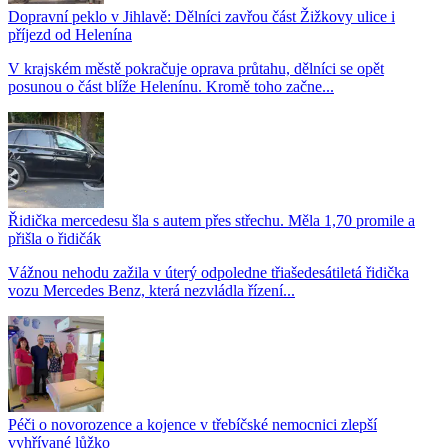
Dopravní peklo v Jihlavě: Dělníci zavřou část Žižkovy ulice i
příjezd od Helenína
V krajském městě pokračuje oprava průtahu, dělníci se opět
posunou o část blíže Helenínu. Kromě toho začne...
Řidička mercedesu šla s autem přes střechu. Měla 1,70 promile a
přišla o řidičák
Vážnou nehodu zažila v úterý odpoledne třiašedesátiletá řidička
vozu Mercedes Benz, která nezvládla řízení...
Péči o novorozence a kojence v třebíčské nemocnici zlepší
vyhřívané lůžko