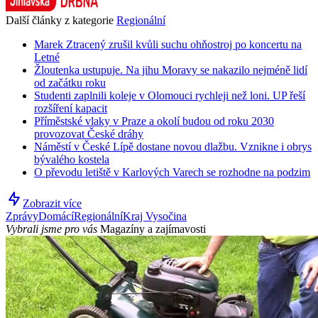
Další články z kategorie
Regionální
Marek Ztracený zrušil kvůli suchu ohňostroj po koncertu na
Letné
Žloutenka ustupuje. Na jihu Moravy se nakazilo nejméně lidí
od začátku roku
Studenti zaplnili koleje v Olomouci rychleji než loni. UP řeší
rozšíření kapacit
Příměstské vlaky v Praze a okolí budou od roku 2030
provozovat České dráhy
Náměstí v České Lípě dostane novou dlažbu. Vznikne i obrys
bývalého kostela
O převodu letiště v Karlových Varech se rozhodne na podzim
Zobrazit více
Zprávy
Domácí
Regionální
Kraj Vysočina
Vybrali jsme pro vás
Magazíny a zajímavosti