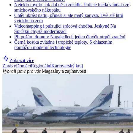
Neteklo mýdlo, tak dal pěstí zrcadlu. Policie hledá vandala ze
smíchovského nákupáku
Chtěl ukrást naftu, přinesl si ale malý kanystr. Dvě stě litrů
vyteklo na zem
Videomapping i pulzující srdcová chodba. Jeskyně Na
Špičáku chystá modernizaci
Při požáru domu v Napajedlech jeden člověk utrpěl zranění
Černá kostka zvládne i tropické teploty. S chlazením
pomůžou moderní technologie
Zobrazit více
Zprávy
Domácí
Regionální
Karlovarský kraj
Vybrali jsme pro vás
Magazíny a zajímavosti