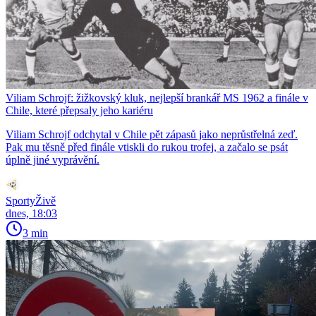
Viliam Schrojf: žižkovský kluk, nejlepší brankář MS 1962 a finále v
Chile, které přepsaly jeho kariéru
Viliam Schrojf odchytal v Chile pět zápasů jako neprůstřelná zeď.
Pak mu těsně před finále vtiskli do rukou trofej, a začalo se psát
úplně jiné vyprávění.
SportyŽivě
dnes, 18:03
3 min