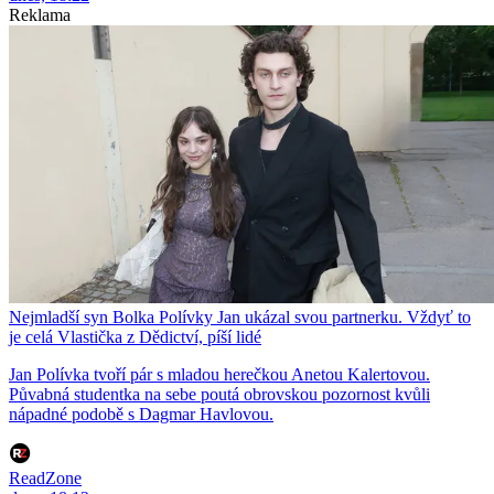
Reklama
Nejmladší syn Bolka Polívky Jan ukázal svou partnerku. Vždyť to
je celá Vlastička z Dědictví, píší lidé
Jan Polívka tvoří pár s mladou herečkou Anetou Kalertovou.
Půvabná studentka na sebe poutá obrovskou pozornost kvůli
nápadné podobě s Dagmar Havlovou.
ReadZone