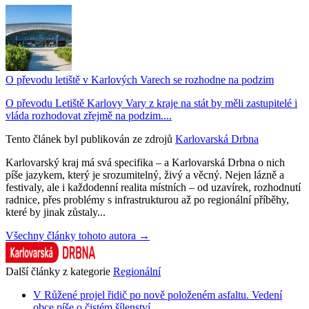
O převodu letiště v Karlových Varech se rozhodne na podzim
O převodu Letiště Karlovy Vary z kraje na stát by měli zastupitelé i
vláda rozhodovat zřejmě na podzim....
Tento článek byl publikován ze zdrojů
Karlovarská Drbna
Karlovarský kraj má svá specifika – a Karlovarská Drbna o nich
píše jazykem, který je srozumitelný, živý a věcný. Nejen lázně a
festivaly, ale i každodenní realita místních – od uzavírek, rozhodnutí
radnice, přes problémy s infrastrukturou až po regionální příběhy,
které by jinak zůstaly...
Všechny články tohoto autora →
Další články z kategorie
Regionální
V Růžené projel řidič po nově položeném asfaltu. Vedení
obce píše o čistém šílenství