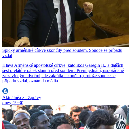
Špičky arménské církve skončily před soudem. Soudce se případu
vzdal
Hlava Arménské apoštolské církve, katolikos Garegin II., a dalších
šest prelátů v pátek stanuli před soudem. První jednání, uspořádané
za zavřenými dveřmi, ale zakrátko skončilo, protože soudce se
případu vzdal, oznámila média.
Aktuálně.cz - Zprávy
dnes, 19:30