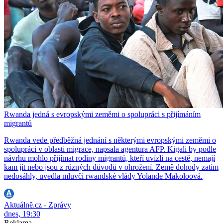
Rwanda jedná s evropskými zeměmi o spolupráci s přijímáním
migrantů
Rwanda vede předběžná jednání s některými evropskými zeměmi o
spolupráci v oblasti migrace, napsala agentura AFP. Kigali by podle
návrhu mohlo přijímat rodiny migrantů, kteří uvízli na cestě, nemají
kam jít nebo jsou z různých důvodů v ohrožení. Země dohody zatím
nedosáhly, uvedla mluvčí rwandské vlády Yolande Makoloová.
Aktuálně.cz - Zprávy
dnes, 19:30
Reklama