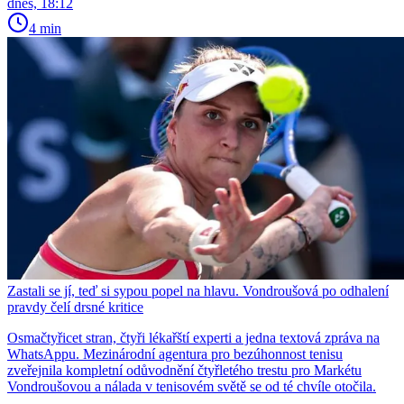
dnes, 18:12
4 min
Zastali se jí, teď si sypou popel na hlavu. Vondroušová po odhalení
pravdy čelí drsné kritice
Osmačtyřicet stran, čtyři lékařští experti a jedna textová zpráva na
WhatsAppu. Mezinárodní agentura pro bezúhonnost tenisu
zveřejnila kompletní odůvodnění čtyřletého trestu pro Markétu
Vondroušovou a nálada v tenisovém světě se od té chvíle otočila.