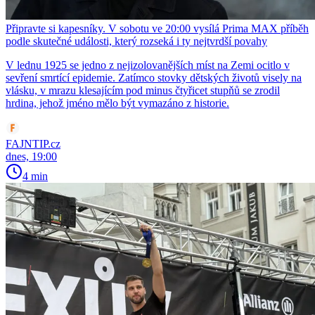
Připravte si kapesníky. V sobotu ve 20:00 vysílá Prima MAX příběh
podle skutečné události, který rozseká i ty nejtvrdší povahy
V lednu 1925 se jedno z nejizolovanějších míst na Zemi ocitlo v
sevření smrtící epidemie. Zatímco stovky dětských životů visely na
vlásku, v mrazu klesajícím pod minus čtyřicet stupňů se zrodil
hrdina, jehož jméno mělo být vymazáno z historie.
FAJNTIP.cz
dnes, 19:00
4 min