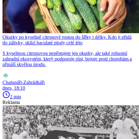
Okurky po kyselině citronové rostou do šířky i délky. Kdo ji přidá
do zálivky, sklízí baculaté plody celé léto
S kyselinou citronovou nepěstujete jen okurky, ale také robustní
zahradní ekosystém, který podporuje růst, bojuje proti chorobám a
přináší skvělou úrodu.
Chalupáři-Zahrádkáři
dnes, 18:10
2 min
Reklama