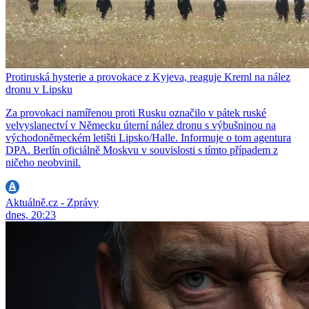
Protiruská hysterie a provokace z Kyjeva, reaguje Kreml na nález
dronu v Lipsku
Za provokaci namířenou proti Rusku označilo v pátek ruské
velvyslanectví v Německu úterní nález dronu s výbušninou na
východoněmeckém letišti Lipsko/Halle. Informuje o tom agentura
DPA. Berlín oficiálně Moskvu v souvislosti s tímto případem z
ničeho neobvinil.
Aktuálně.cz - Zprávy
dnes, 20:23