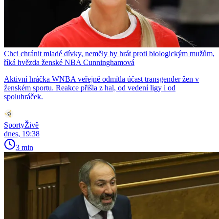
Chci chránit mladé dívky, neměly by hrát proti biologickým mužům,
říká hvězda ženské NBA Cunninghamová
Aktivní hráčka WNBA veřejně odmítla účast transgender žen v
ženském sportu. Reakce přišla z hal, od vedení ligy i od
spoluhráček.
SportyŽivě
dnes, 19:38
3 min