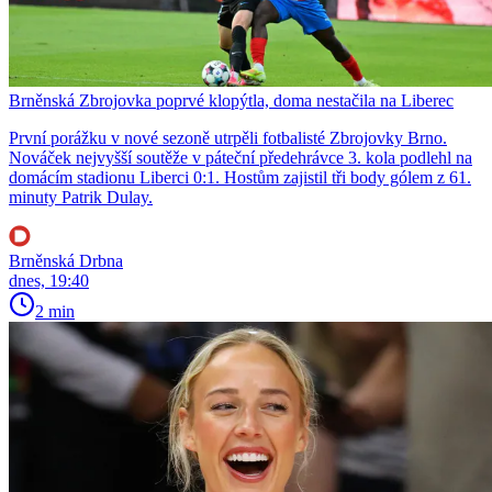
Brněnská Zbrojovka poprvé klopýtla, doma nestačila na Liberec
První porážku v nové sezoně utrpěli fotbalisté Zbrojovky Brno.
Nováček nejvyšší soutěže v páteční předehrávce 3. kola podlehl na
domácím stadionu Liberci 0:1. Hostům zajistil tři body gólem z 61.
minuty Patrik Dulay.
Brněnská Drbna
dnes, 19:40
2 min