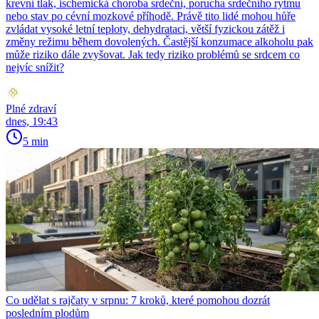
krevní tlak, ischemická choroba srdeční, porucha srdečního rytmu
nebo stav po cévní mozkové příhodě. Právě tito lidé mohou hůře
zvládat vysoké letní teploty, dehydrataci, větší fyzickou zátěž i
změny režimu během dovolených. Častější konzumace alkoholu pak
může riziko dále zvyšovat. Jak tedy riziko problémů se srdcem co
nejvíc snížit?
Plné zdraví
dnes, 19:43
5 min
Co udělat s rajčaty v srpnu: 7 kroků, které pomohou dozrát
posledním plodům