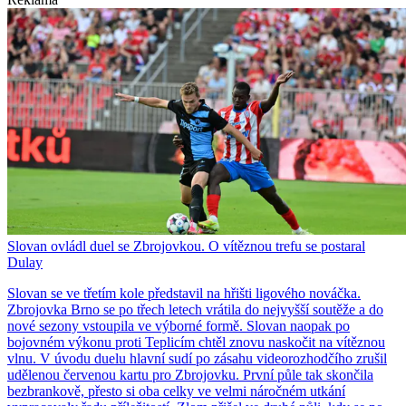
Slovan ovládl duel se Zbrojovkou. O vítěznou trefu se postaral
Dulay
Slovan se ve třetím kole představil na hřišti ligového nováčka.
Zbrojovka Brno se po třech letech vrátila do nejvyšší soutěže a do
nové sezony vstoupila ve výborné formě. Slovan naopak po
bojovném výkonu proti Teplicím chtěl znovu naskočit na vítěznou
vlnu. V úvodu duelu hlavní sudí po zásahu videorozhodčího zrušil
udělenou červenou kartu pro Zbrojovku. První půle tak skončila
bezbrankově, přesto si oba celky ve velmi náročném utkání