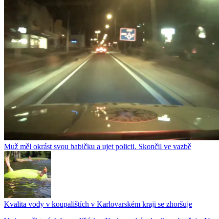
Muž měl okrást svou babičku a ujet policii. Skončil ve vazbě
Kvalita vody v koupalištích v Karlovarském kraji se zhoršuje