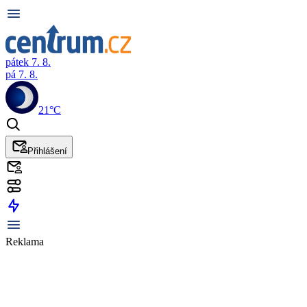
pátek 7. 8.
pá 7. 8.
21°C
Přihlášení
Reklama