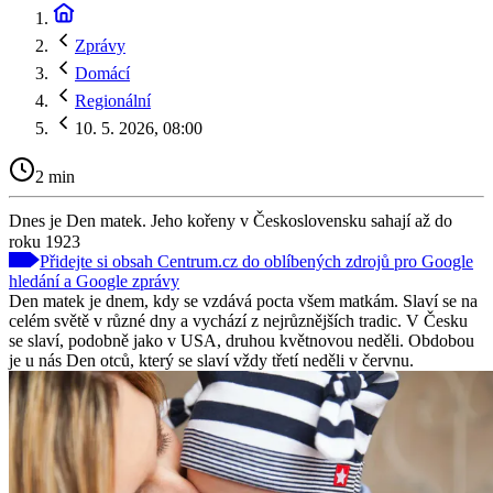
Zprávy
Domácí
Regionální
10. 5. 2026, 08:00
2 min
Dnes je Den matek. Jeho kořeny v Československu sahají až do
roku 1923
Přidejte si obsah Centrum.cz do oblíbených zdrojů pro Google
hledání a Google zprávy
Den matek je dnem, kdy se vzdává pocta všem matkám. Slaví se na
celém světě v různé dny a vychází z nejrůznějších tradic. V Česku
se slaví, podobně jako v USA, druhou květnovou neděli. Obdobou
je u nás Den otců, který se slaví vždy třetí neděli v červnu.