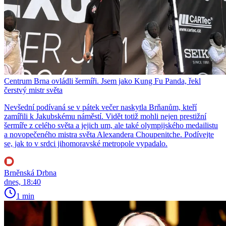
Centrum Brna ovládli šermíři. Jsem jako Kung Fu Panda, řekl
čerstvý mistr světa
Nevšední podívaná se v pátek večer naskytla Brňanům, kteří
zamířili k Jakubskému náměstí. Vidět totiž mohli nejen prestižní
šermíře z celého světa a jejich um, ale také olympijského medailistu
a novopečeného mistra světa Alexandera Choupenitche. Podívejte
se, jak to v srdci jihomoravské metropole vypadalo.
Brněnská Drbna
dnes, 18:40
1 min