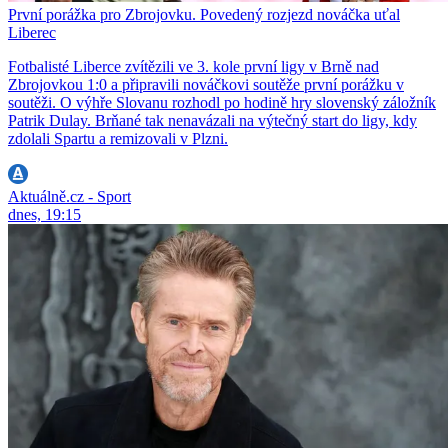
První porážka pro Zbrojovku. Povedený rozjezd nováčka uťal
Liberec
Fotbalisté Liberce zvítězili ve 3. kole první ligy v Brně nad
Zbrojovkou 1:0 a připravili nováčkovi soutěže první porážku v
soutěži. O výhře Slovanu rozhodl po hodině hry slovenský záložník
Patrik Dulay. Brňané tak nenavázali na výtečný start do ligy, kdy
zdolali Spartu a remizovali v Plzni.
Aktuálně.cz - Sport
dnes, 19:15