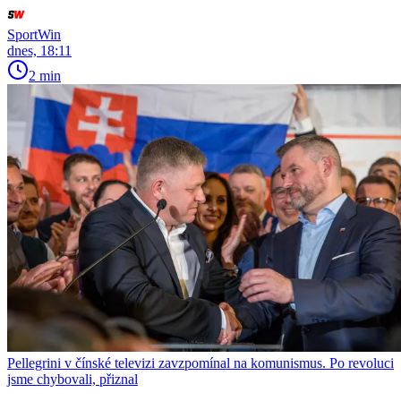
SportWin
dnes, 18:11
2 min
Pellegrini v čínské televizi zavzpomínal na komunismus. Po revoluci
jsme chybovali, přiznal