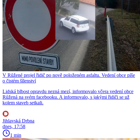
V Růžené projel řidič po nově položeném asfaltu. Vedení obce píše
o čistém šílenství
Lidská blbost opravdu nezná mezí, informovalo včera vedení obce
Růžená na svém facebooku. A informovalo, s jakými řidiči se už
kolem staveb setkali.
Jihlavská Drbna
dnes, 17:58
1 min