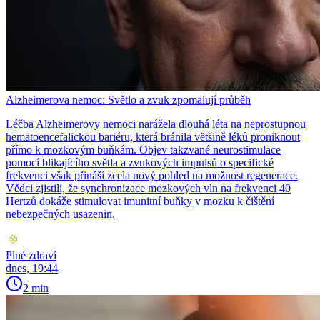
Alzheimerova nemoc: Světlo a zvuk zpomalují průběh
Léčba Alzheimerovy nemoci narážela dlouhá léta na neprostupnou
hematoencefalickou bariéru, která bránila většině léků proniknout
přímo k mozkovým buňkám. Objev takzvané neurostimulace
pomocí blikajícího světla a zvukových impulsů o specifické
frekvenci však přináší zcela nový pohled na možnost regenerace.
Vědci zjistili, že synchronizace mozkových vln na frekvenci 40
Hertzů dokáže stimulovat imunitní buňky v mozku k čištění
nebezpečných usazenin.
Plné zdraví
dnes, 19:44
2 min