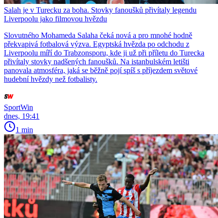
Salah je v Turecku za boha. Stovky fanoušků přivítaly legendu
Liverpoolu jako filmovou hvězdu
Slovutného Mohameda Salaha čeká nová a pro mnohé hodně
překvapivá fotbalová výzva. Egyptská hvězda po odchodu z
Liverpoolu míří do Trabzonsporu, kde ji už při příletu do Turecka
přivítaly stovky nadšených fanoušků. Na istanbulském letišti
panovala atmosféra, jaká se běžně pojí spíš s příjezdem světové
hudební hvězdy než fotbalisty.
SportWin
dnes, 19:41
1 min