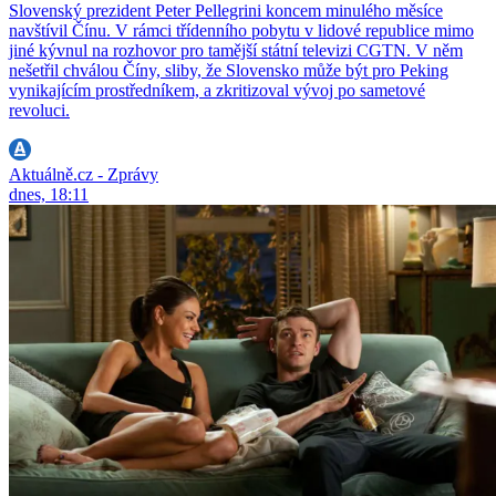
Slovenský prezident Peter Pellegrini koncem minulého měsíce
navštívil Čínu. V rámci třídenního pobytu v lidové republice mimo
jiné kývnul na rozhovor pro tamější státní televizi CGTN. V něm
nešetřil chválou Číny, sliby, že Slovensko může být pro Peking
vynikajícím prostředníkem, a zkritizoval vývoj po sametové
revoluci.
Aktuálně.cz - Zprávy
dnes, 18:11