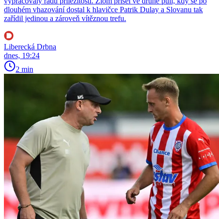
vypracovaly řadu příležitostí. Zlom přišel ve druhé půli, kdy se po
dlouhém vhazování dostal k hlavičce Patrik Dulay a Slovanu tak
zařídil jedinou a zároveň vítěznou trefu.
Liberecká Drbna
dnes, 19:24
2 min