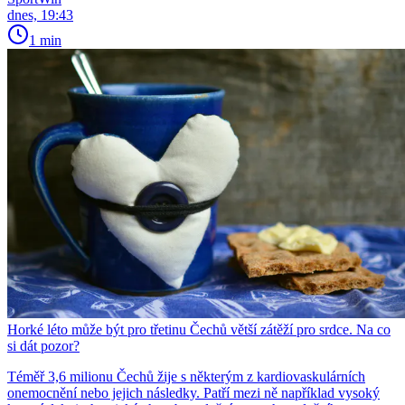
dnes, 19:43
1 min
Horké léto může být pro třetinu Čechů větší zátěží pro srdce. Na co
si dát pozor?
Téměř 3,6 milionu Čechů žije s některým z kardiovaskulárních
onemocnění nebo jejich následky. Patří mezi ně například vysoký