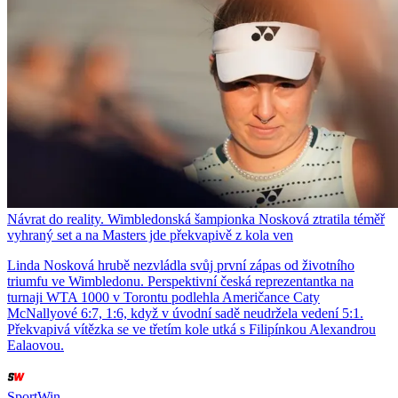
Návrat do reality. Wimbledonská šampionka Nosková ztratila téměř
vyhraný set a na Masters jde překvapivě z kola ven
Linda Nosková hrubě nezvládla svůj první zápas od životního
triumfu ve Wimbledonu. Perspektivní česká reprezentantka na
turnaji WTA 1000 v Torontu podlehla Američance Caty
McNallyové 6:7, 1:6, když v úvodní sadě neudržela vedení 5:1.
Překvapivá vítězka se ve třetím kole utká s Filipínkou Alexandrou
Ealaovou.
SportWin