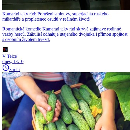
Kamarád taky rád: Porušení smlouvy, superjachta ruského
miliardáře a propletenec osudů v reálném životě
Romantická komedie Kamarád taky rád skrývá zajímavé rodinné
vazby herců. Zákulisí odhaluje utajeného dvojníka i přímou spojitost
s osobním životem hvězd.
V Telce
dnes, 18:10
3 min