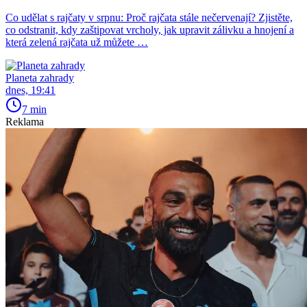
Co udělat s rajčaty v srpnu: Proč rajčata stále nečervenají? Zjistěte,
co odstranit, kdy zaštipovat vrcholy, jak upravit zálivku a hnojení a
která zelená rajčata už můžete …
Planeta zahrady
dnes, 19:41
7 min
Reklama