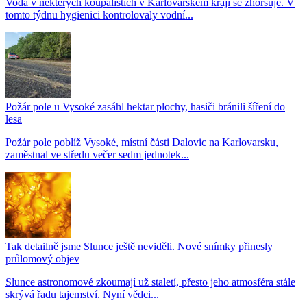
Voda v některých koupalištích v Karlovarském kraji se zhoršuje. V
tomto týdnu hygienici kontrolovaly vodní...
Požár pole u Vysoké zasáhl hektar plochy, hasiči bránili šíření do
lesa
Požár pole poblíž Vysoké, místní části Dalovic na Karlovarsku,
zaměstnal ve středu večer sedm jednotek...
Tak detailně jsme Slunce ještě neviděli. Nové snímky přinesly
průlomový objev
Slunce astronomové zkoumají už staletí, přesto jeho atmosféra stále
skrývá řadu tajemství. Nyní vědci...