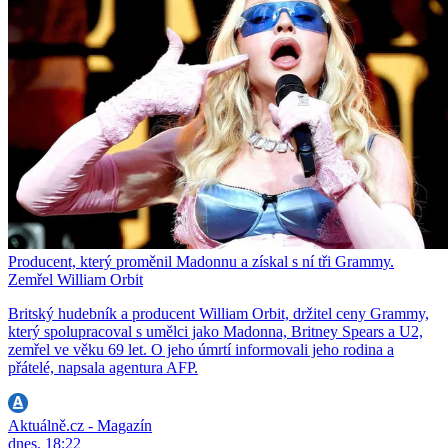
Producent, který proměnil Madonnu a získal s ní tři Grammy.
Zemřel William Orbit
Britský hudebník a producent William Orbit, držitel ceny Grammy,
který spolupracoval s umělci jako Madonna, Britney Spears a U2,
zemřel ve věku 69 let. O jeho úmrtí informovali jeho rodina a
přátelé, napsala agentura AFP.
Aktuálně.cz - Magazín
dnes, 18:22