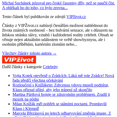
Michal Suchánek pózoval pro české časopisy dřív, než se naučil číst.
A oblékali ho do toho, co bylo zrovna...
Tento článek byl publikován ze zdrojů
VIPživot.cz
Články z VIPŽivot.cz nabízejí čtenářům možnost nahlédnout do
života známých osobností – bez bulvární senzace, ale s důrazem na
lidskou stránku slávy, vztahů i každodenní reality celebrit. Obsah se
věnuje nejen aktuálním událostem ve světě showbyznysu, ale i
osobním příběhům, kariérním zlomům nebo...
Všechny články tohoto autora →
Další články z kategorie
Celebrity
Vojta Kotek otevřeně o Zrádcích: Láká mě role Zrádce! Nová
řada předčí všechna očekávání
Rozloučení s Knížákem: Zdrcenou vdovu museli podpírat,
Klaus přiznal přání, aby jeho trápení už skončilo
Martina Pártlová bojuje se zdravotním problémem. Zradil ji
mozek na pódiu
Milan Knížák měl pohřeb se státními poctami. Promluvili
Klaus i Klempíř
Marcela Březinová po letech odbarvování změnila image. Z