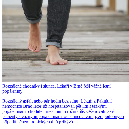
Rozpálené chodníky i slunce. Lékaři v Brně řeší vážné letní
popáleniny
Rozpálený asfalt nebo pár hodin bez stínu. Lékaři z Fakultní
nemocnice Brno letos už hospitalizovali pět lidí s těžkými
popáleninami chodidel, mezi nimi i roční dítě. Ošetřovali také
pacienty s vážnými popáleninami od slunce a varují, že podobných
případů během tropických dnů přibývá.