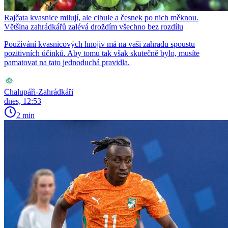
Rajčata kvasnice milují, ale cibule a česnek po nich měknou.
Většina zahrádkářů zalévá droždím všechno bez rozdílu
Používání kvasnicových hnojiv má na vaši zahradu spoustu
pozitivních účinků. Aby tomu tak však skutečně bylo, musíte
pamatovat na tato jednoduchá pravidla.
Chalupáři-Zahrádkáři
dnes, 12:53
2 min