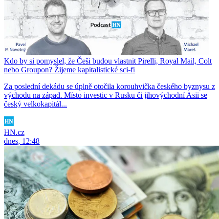
Kdo by si pomyslel, že Češi budou vlastnit Pirelli, Royal Mail, Colt
nebo Groupon? Žijeme kapitalistické sci-fi
Za poslední dekádu se úplně otočila korouhvička českého byznysu z
východu na západ. Místo investic v Rusku či jihovýchodní Asii se
český velkokapitál...
HN.cz
dnes, 12:48