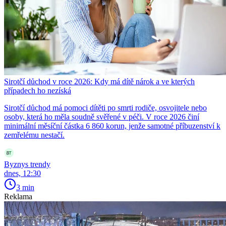
Sirotčí důchod v roce 2026: Kdy má dítě nárok a ve kterých
případech ho nezíská
Sirotčí důchod má pomoci dítěti po smrti rodiče, osvojitele nebo
osoby, která ho měla soudně svěřené v péči. V roce 2026 činí
minimální měsíční částka 6 860 korun, jenže samotné příbuzenství k
zemřelému nestačí.
Byznys trendy
dnes, 12:30
3 min
Reklama