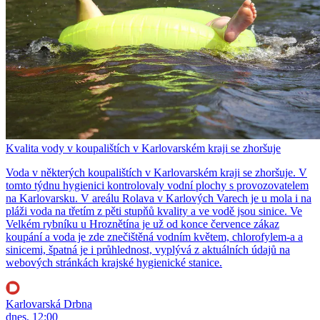
Kvalita vody v koupalištích v Karlovarském kraji se zhoršuje
Voda v některých koupalištích v Karlovarském kraji se zhoršuje. V
tomto týdnu hygienici kontrolovaly vodní plochy s provozovatelem
na Karlovarsku. V areálu Rolava v Karlových Varech je u mola i na
pláži voda na třetím z pěti stupňů kvality a ve vodě jsou sinice. Ve
Velkém rybníku u Hroznětína je už od konce července zákaz
koupání a voda je zde znečištěná vodním květem, chlorofylem-a a
sinicemi, špatná je i průhlednost, vyplývá z aktuálních údajů na
webových stránkách krajské hygienické stanice.
Karlovarská Drbna
dnes, 12:00