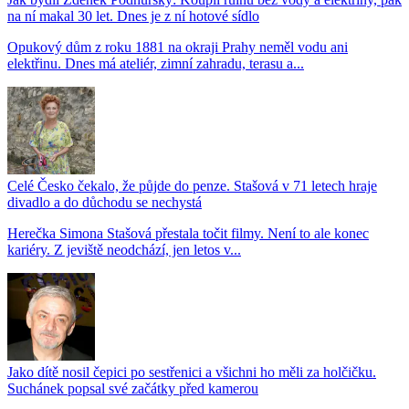
na ní makal 30 let. Dnes je z ní hotové sídlo
Opukový dům z roku 1881 na okraji Prahy neměl vodu ani
elektřinu. Dnes má ateliér, zimní zahradu, terasu a...
Celé Česko čekalo, že půjde do penze. Stašová v 71 letech hraje
divadlo a do důchodu se nechystá
Herečka Simona Stašová přestala točit filmy. Není to ale konec
kariéry. Z jeviště neodchází, jen letos v...
Jako dítě nosil čepici po sestřenici a všichni ho měli za holčičku.
Suchánek popsal své začátky před kamerou