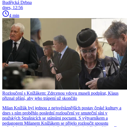
Budějcká Drbna
dnes, 12:56
4 min
Rozloučení s Knížákem: Zdrcenou vdovu museli podpírat, Klaus
přiznal přání, aby jeho trápení už skončilo
Milan Knížák byl jednou z nejsvéráznějších postav české kultury a
dnes s ním proběhlo poslední rozloučení ve smuteční síni v
pražských Strašnicích se státními poctami. S výtvarníkem a
pedagogem Milanem Knížákem se přijelo rozloučit spoustu