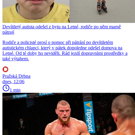
Devítiletý autista odešel z bytu na Letné, rodiče po něm marně
pátrají
Rodiče a policisté prosí o pomoc při pátrání po devítiletém
autistickém chlapci, který v pátek dopoledne odešel domova na
Letné. Od té doby ho neviděli. Rád jezdí dopravními prostředky a
také výtahem.
Pražská Drbna
dnes, 12:06
1 min