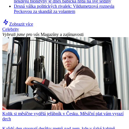
někdejší blondýny je dnes babička hrdá na své šediny
Drsná válka politických rivalek: Vildumetzová roznesla
Peckovou za skandál za volantem
Zobrazit více
Celebrity
Vybrali jsme pro vás
Magazíny a zajímavosti
Kolik si měsíčne vydělá jeřábník v Česku. Měsíční plat vám vyrazí
dech
Každý den stoupají desítky metrů nad zem, kde v úzké kabině