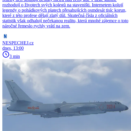
rozhodují o životech svých kolegů na staveništi. Internetem kolují
legendy o pohádkových platech přesahujících osmdesát tisíc korun,
které z této profese dělají zlatý důl. Skutečná čísla z oficiálních
statistik však odhalují nečekanou realitu, která mnohé zájemce o toto
náročné řemeslo rychly vrátí na zem.
NESPECHEJ.cz
dnes, 13:00
3 min