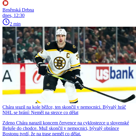
Brněnská Drbna
dnes, 12:30
2 min
Chára srazil na kole běžce, ten skončil v nemocnici. Bývalý hráč
NHL se brání: Neměl na stezce co dělat
Zdeno Chára narazil koncem července na cyklostezce u slovenské
Beluše do chodce. Muž skončil v nemocnici, bývalý obránce
Bostonu tvrdí, že na trase neměl co dělat.