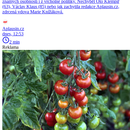
známých osobností i z vrcholné politiky. Nechyběl Oto Klempíř
(63), Václav Klaus (85) nebo jak zachytila redakce Aplausin.cz,
zdrcená vdova Marie Knížáková.
Aplausin.cz
dnes, 12:53
2 min
Reklama