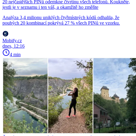
20 nejčastějších PINů odemkne čtvrtinu všech telefonů. Koukněte,
jestli je v seznamu i ten váš, a okamžitě ho změňte
Analýza 3,4 milionu uniklých čtyřmístných kódů odhalila, že
pouhých 20 kombinací pokrývá 27 % všech PINů ve vzorku.
Mobify.cz
dnes, 12:16
4 min