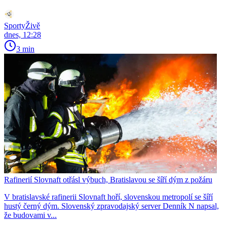
SportyŽivě
dnes, 12:28
3 min
Rafinerií Slovnaft otřásl výbuch, Bratislavou se šíří dým z požáru
V bratislavské rafinerii Slovnaft hoří, slovenskou metropolí se šíří
hustý černý dým. Slovenský zpravodajský server Denník N napsal,
že budovami v...