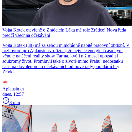
Vojta Kotek otevřeně o Zrádcích: Láká mě role Zrádce! Nová řada
předčí všechna očekávání
Vojta Kotek (38) má za sebou mimořádně nabité pracovní období. V
rozhovoru pro Aplausin.cz přiznal, že nejvíce energie i času nyní
věnuje natáčení reality show Farma, kvůli níž musel upozadit i
soukromý život. Promluvil také o životě mimo Prahu, nedostatku
času na dovolenou i o očekáváních od nové řady populární hry
Zrádci.
Aplausin.cz
dnes, 12:57
3 min