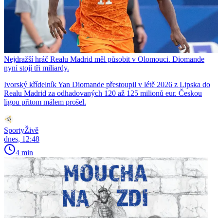
Nejdražší hráč Realu Madrid měl působit v Olomouci. Diomande
nyní stojí tři miliardy.
Ivorský křídelník Yan Diomande přestoupil v létě 2026 z Lipska do
Realu Madrid za odhadovaných 120 až 125 milionů eur. Českou
ligou přitom málem prošel.
SportyŽivě
dnes, 12:48
4 min