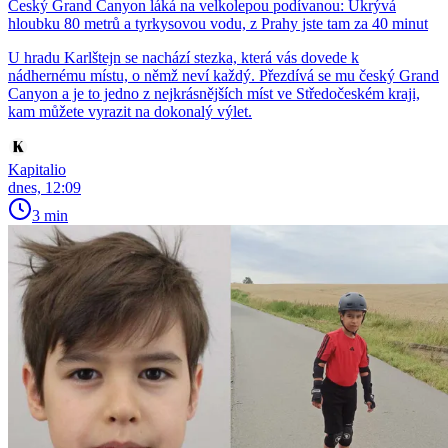
Český Grand Canyon láká na velkolepou podívanou: Ukrývá
hloubku 80 metrů a tyrkysovou vodu, z Prahy jste tam za 40 minut
U hradu Karlštejn se nachází stezka, která vás dovede k
nádhernému místu, o němž neví každý. Přezdívá se mu český Grand
Canyon a je to jedno z nejkrásnějších míst ve Středočeském kraji,
kam můžete vyrazit na dokonalý výlet.
Kapitalio
dnes, 12:09
3 min