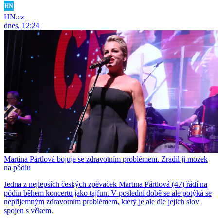
HN.cz
dnes, 12:24
Martina Pártlová bojuje se zdravotním problémem. Zradil ji mozek
na pódiu
Jedna z nejlepších českých zpěvaček Martina Pártlová (47) řádí na
pódiu během koncertu jako tajfun. V poslední době se ale potýká se
nepříjemným zdravotním problémem, který je ale dle jejích slov
spojen s věkem.