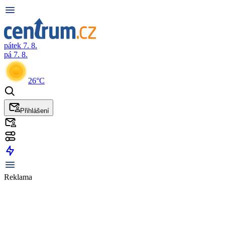
pátek 7. 8.
pá 7. 8.
26°C
Přihlášení
Reklama