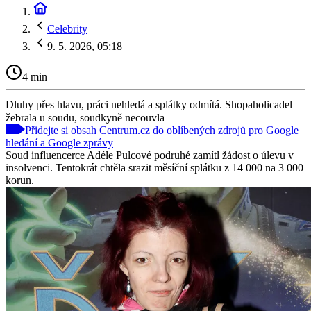
Celebrity
9. 5. 2026, 05:18
4 min
Dluhy přes hlavu, práci nehledá a splátky odmítá. Shopaholicadel
žebrala u soudu, soudkyně necouvla
Přidejte si obsah Centrum.cz do oblíbených zdrojů pro Google
hledání a Google zprávy
Soud influencerce Adéle Pulcové podruhé zamítl žádost o úlevu v
insolvenci. Tentokrát chtěla srazit měsíční splátku z 14 000 na 3 000
korun.