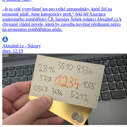
„Je to celé vymyšlené jen pro velké agropodniky, které žijí na
pronajaté půdě. Jsme kategoricky proti,“ řekl šéf Asociace
soukromého zemědělství ČR Jaroslav Šebek redakci Aktuálně.cz k
chystané vládní novele, která by zavedla povinné předkupní právo
na pronajatou zemědělskou půdu.
Aktuálně.cz - Názory
dnes, 12:19