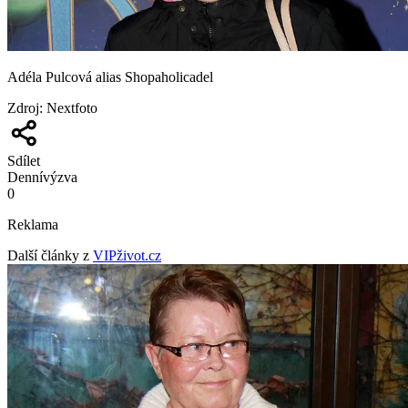
Adéla Pulcová alias Shopaholicadel
Zdroj
:
Nextfoto
Sdílet
Denní
výzva
0
Reklama
Další články z
VIPživot.cz