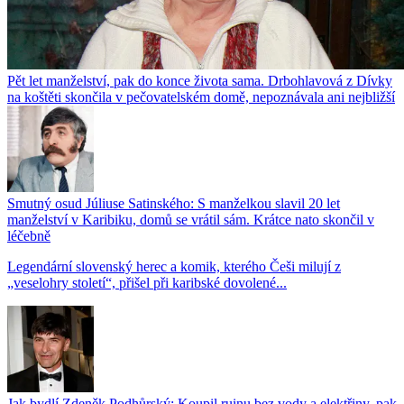
Pět let manželství, pak do konce života sama. Drbohlavová z Dívky
na koštěti skončila v pečovatelském domě, nepoznávala ani nejbližší
Smutný osud Júliuse Satinského: S manželkou slavil 20 let
manželství v Karibiku, domů se vrátil sám. Krátce nato skončil v
léčebně
Legendární slovenský herec a komik, kterého Češi milují z
„veselohry století“, přišel při karibské dovolené...
Jak bydlí Zdeněk Podhůrský: Koupil ruinu bez vody a elektřiny, pak