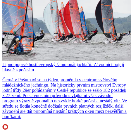
Lipno poprvé hostí evropský šampionát jachtařů. Závodníci bojují
hlavně s počasím
Černá v Pošumaví se na týden proměnila v centrum světového
mládežnického jachtingu. Na historicky prvním mistrovství Evropy
lodní třídy 29er pořádaném v České republice se sešlo 182 posádek
z 27 zemí. Po slavnostním průvodu s vlajkami však závodní
program výrazně zpomalilo nezvykle horké počasí a nestálý vítr. Ve
středu se flotila konečně dočkala prvních platných rozjížděk, další
závodění ale dál připomíná hledání krátkých oken mezi bezvětřím a
bouřkami.