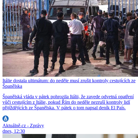
Itálie dostala ultimátum: do neděle musí zrušit kontroly cestujících ze
Španělska
Španělská vláda v pátek pohrozila Itálii, že zavede odvetná opatření
vůči cestujícím z Itálie, pokud Řím do neděle nezruší kontroly lidí
přijíždějících ze Španělska. V pátek o tom napsal deník El País.
Aktuálně.cz - Zprávy
dnes, 12:30