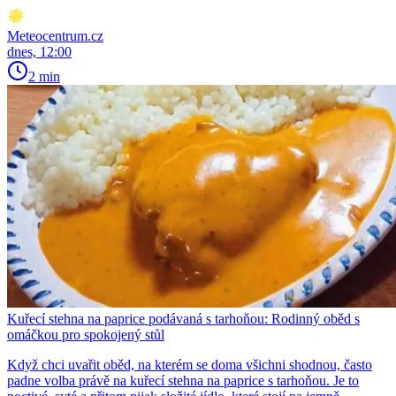
Meteocentrum.cz
dnes, 12:00
2 min
Kuřecí stehna na paprice podávaná s tarhoňou: Rodinný oběd s
omáčkou pro spokojený stůl
Když chci uvařit oběd, na kterém se doma všichni shodnou, často
padne volba právě na kuřecí stehna na paprice s tarhoňou. Je to