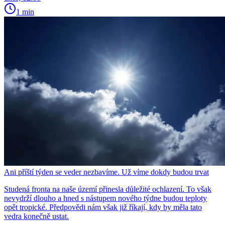
1 min
Ani příští týden se veder nezbavíme. Už víme dokdy budou trvat
Studená fronta na naše území přinesla důležité ochlazení. To však
nevydrží dlouho a hned s nástupem nového týdne budou teploty
opět tropické. Předpovědi nám však již říkají, kdy by měla tato
vedra konečně ustat.