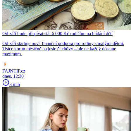
Od září bude přispívat stát 6 000 Kč rodičům na hlídání dětí
Od září startuje nová finanční podpora pro rodiny s malými dětmi.
Tisíce korun měsíčně na jesle či chůvy – ale ne každý dostane
maximum.
FAJNTIP.cz
dnes, 12:30
3 min