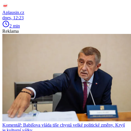
Aplausin.cz
dnes, 12:23
2 min
Reklama
Komentář: Babišova vláda tiše chystá velké politické změny. Kryjí
je kulturní války