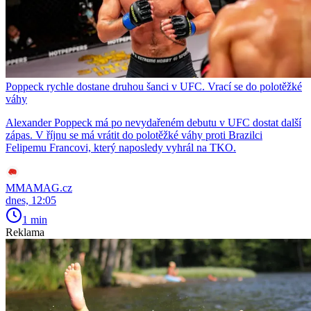
Poppeck rychle dostane druhou šanci v UFC. Vrací se do polotěžké
váhy
Alexander Poppeck má po nevydařeném debutu v UFC dostat další
zápas. V říjnu se má vrátit do polotěžké váhy proti Brazilci
Felipemu Francovi, který naposledy vyhrál na TKO.
MMAMAG.cz
dnes, 12:05
1 min
Reklama