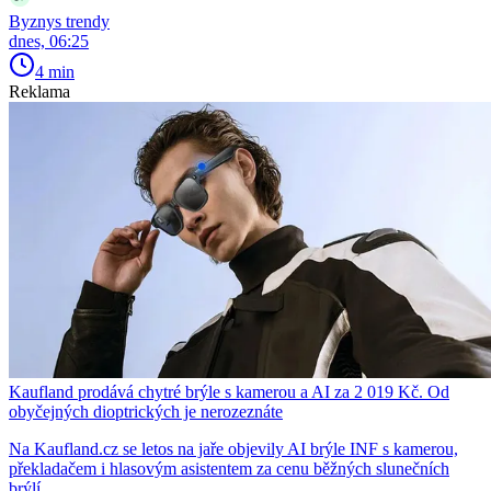
Byznys trendy
dnes, 06:25
4 min
Reklama
Kaufland prodává chytré brýle s kamerou a AI za 2 019 Kč. Od
obyčejných dioptrických je nerozeznáte
Na Kaufland.cz se letos na jaře objevily AI brýle INF s kamerou,
překladačem i hlasovým asistentem za cenu běžných slunečních
brýlí.