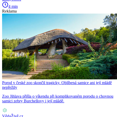
4 min
Reklama
Porod v české zoo skončil tragicky. Oblíbená samice ani její mládě
nepřežily
Zoo Jihlava přišla o víkendu při komplikovaném porodu o chovnou
samici zebry Burchellovy i její mládě.
VědaŽivě.cz