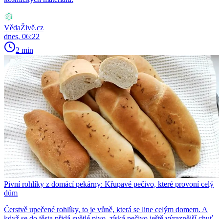
VědaŽivě.cz
dnes, 06:22
2 min
Pivní rohlíky z domácí pekárny: Křupavé pečivo, které provoní celý
dům
Čerstvě upečené rohlíky, to je vůně, která se line celým domem. A
když se do těsta přidá světlé pivo, získá pečivo ještě výraznější chuť.