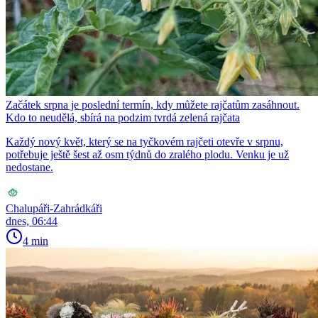
Začátek srpna je poslední termín, kdy můžete rajčatům zasáhnout.
Kdo to neudělá, sbírá na podzim tvrdá zelená rajčata
Každý nový květ, který se na tyčkovém rajčeti otevře v srpnu,
potřebuje ještě šest až osm týdnů do zralého plodu. Venku je už
nedostane.
Chalupáři-Zahrádkáři
dnes, 06:44
4 min