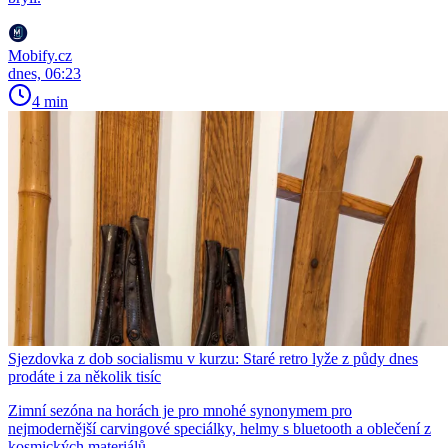
Mobify.cz
dnes, 06:23
4 min
Sjezdovka z dob socialismu v kurzu: Staré retro lyže z půdy dnes
prodáte i za několik tisíc
Zimní sezóna na horách je pro mnohé synonymem pro
nejmodernější carvingové speciálky, helmy s bluetooth a oblečení z
kosmických materiálů.