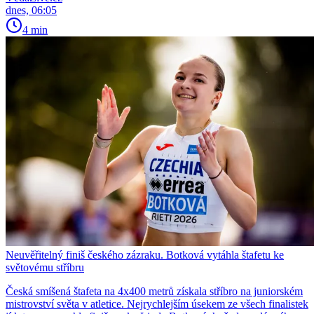
dnes, 06:05
4 min
Neuvěřitelný finiš českého zázraku. Botková vytáhla štafetu ke
světovému stříbru
Česká smíšená štafeta na 4x400 metrů získala stříbro na juniorském
mistrovství světa v atletice. Nejrychlejším úsekem ze všech finalistek