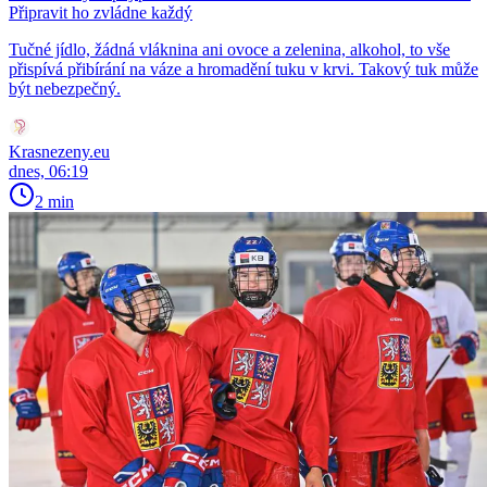
Připravit ho zvládne každý
Tučné jídlo, žádná vláknina ani ovoce a zelenina, alkohol, to vše
přispívá přibírání na váze a hromadění tuku v krvi. Takový tuk může
být nebezpečný.
Krasnezeny.eu
dnes, 06:19
2 min