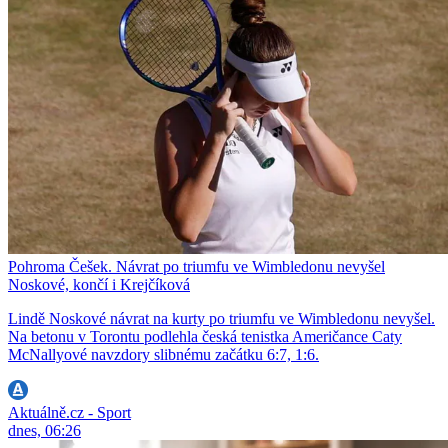
Pohroma Češek. Návrat po triumfu ve Wimbledonu nevyšel
Noskové, končí i Krejčíková
Lindě Noskové návrat na kurty po triumfu ve Wimbledonu nevyšel.
Na betonu v Torontu podlehla česká tenistka Američance Caty
McNallyové navzdory slibnému začátku 6:7, 1:6.
Aktuálně.cz - Sport
dnes, 06:26