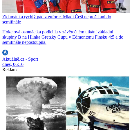
Zklamání a rychlý pád z euforie. Mladí Češi neprošli ani do
semifinále
Hokejová osmnáctka podlehla v závěrečném utkání základní
skupiny B na Hlinka Gretzky Cupu v Edmontonu Finsku 4:5 a do
semifinále nepostoupila.
Aktuálně.cz - Sport
dnes, 06:16
Reklama