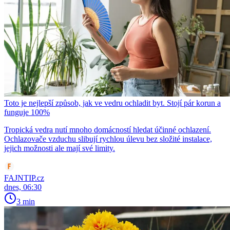
Toto je nejlepší způsob, jak ve vedru ochladit byt. Stojí pár korun a
funguje 100%
Tropická vedra nutí mnoho domácností hledat účinné ochlazení.
Ochlazovače vzduchu slibují rychlou úlevu bez složité instalace,
jejich možnosti ale mají své limity.
FAJNTIP.cz
dnes, 06:30
3 min