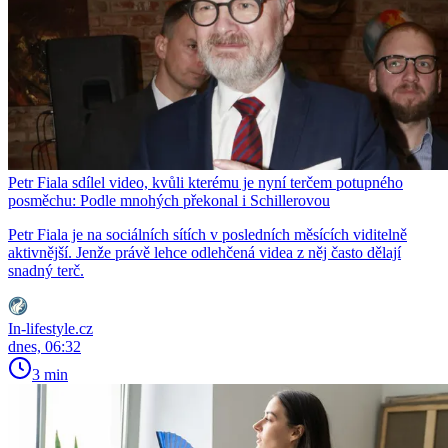
Petr Fiala sdílel video, kvůli kterému je nyní terčem potupného
posměchu: Podle mnohých překonal i Schillerovou
Petr Fiala je na sociálních sítích v posledních měsících viditelně
aktivnější. Jenže právě lehce odlehčená videa z něj často dělají
snadný terč.
In-lifestyle.cz
dnes, 06:32
3 min