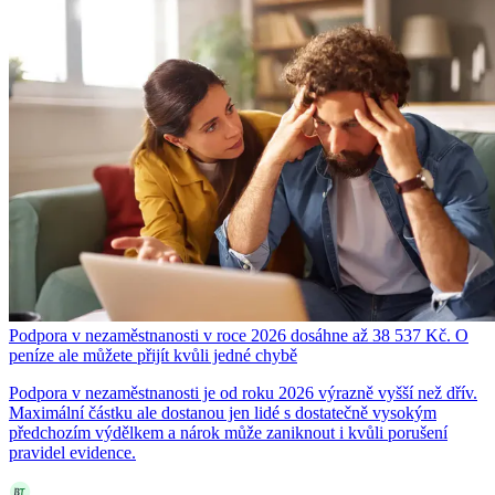
Podpora v nezaměstnanosti v roce 2026 dosáhne až 38 537 Kč. O
peníze ale můžete přijít kvůli jedné chybě
Podpora v nezaměstnanosti je od roku 2026 výrazně vyšší než dřív.
Maximální částku ale dostanou jen lidé s dostatečně vysokým
předchozím výdělkem a nárok může zaniknout i kvůli porušení
pravidel evidence.