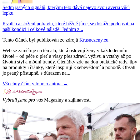
Sedm jasných signálů, kterými tělo dává najevo svou averzi vůči
lepku
Kvalita a složení potravin, které běžně jíme, se dokáže podepsat na
naší kondici i celkové náladě. Jedním z...
Tento článek byl publikován ze zdrojů
Krasnezeny.eu
Web se zaměřuje na témata, která oslovují ženy v každodenním
životě – od péče o pleť a vlasy přes zdraví, výživu a vztahy až po
životní styl a módní trendy. Čtenářky zde najdou praktické rady, tipy
na produkty i články, které inspirují k sebevědomí a pohodě. Obsah
je psaný přístupně, s důrazem na...
Všechny články tohoto autora →
Vybrali jsme pro vás
Magazíny a zajímavosti