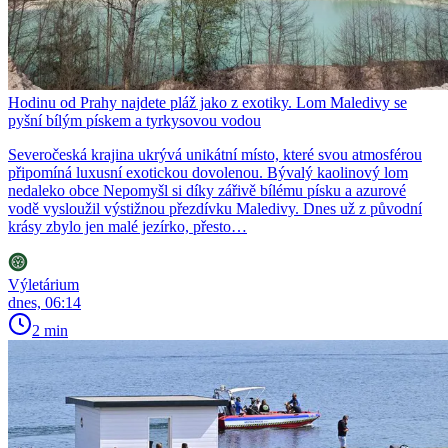
Hodinu od Prahy najdete pláž jako z exotiky. Lom Maledivy se
pyšní bílým pískem a tyrkysovou vodou
Severočeská krajina ukrývá unikátní místo, které svou atmosférou
připomíná luxusní exotickou dovolenou. Bývalý kaolinový lom
nedaleko obce Nepomyšl si díky zářivě bílému písku a azurové
vodě vysloužil výstižnou přezdívku Maledivy. Dnes už z původní
krásy zbylo jen malé jezírko, přesto…
Výletárium
dnes, 06:14
2 min