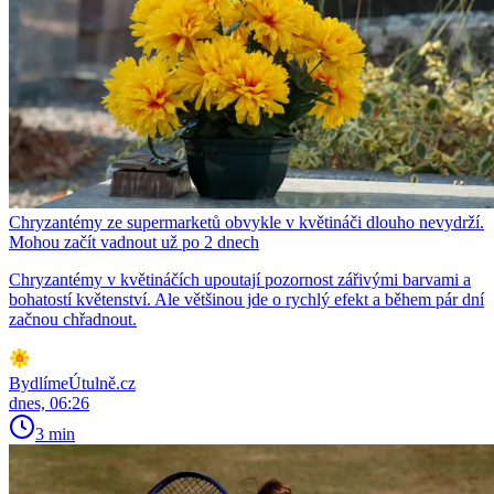
Chryzantémy ze supermarketů obvykle v květináči dlouho nevydrží.
Mohou začít vadnout už po 2 dnech
Chryzantémy v květináčích upoutají pozornost zářivými barvami a
bohatostí květenství. Ale většinou jde o rychlý efekt a během pár dní
začnou chřadnout.
BydlímeÚtulně.cz
dnes, 06:26
3 min