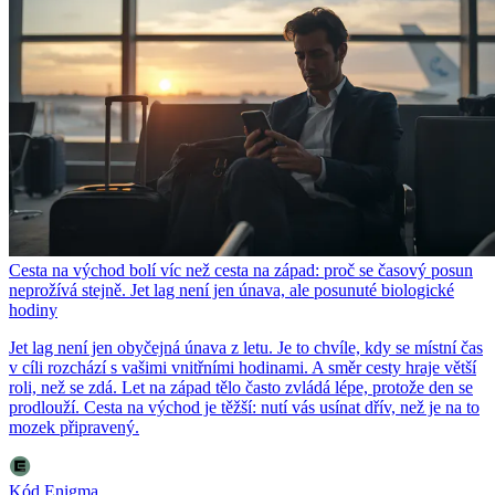
Cesta na východ bolí víc než cesta na západ: proč se časový posun
neprožívá stejně. Jet lag není jen únava, ale posunuté biologické
hodiny
Jet lag není jen obyčejná únava z letu. Je to chvíle, kdy se místní čas
v cíli rozchází s vašimi vnitřními hodinami. A směr cesty hraje větší
roli, než se zdá. Let na západ tělo často zvládá lépe, protože den se
prodlouží. Cesta na východ je těžší: nutí vás usínat dřív, než je na to
mozek připravený.
Kód Enigma