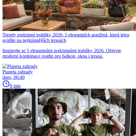
Trendy podzimní truhlíky 2026: 5 elegantních aranžmá, která letos
uvidíte na nejkrásnějších terasách
Inspirujte se 5 elegantními podzimními truhlíky 2026. Objevte
moderní kombinace rostlin pro balkon, okna i terasu.
Planeta zahrady
dnes, 06:40
8 min