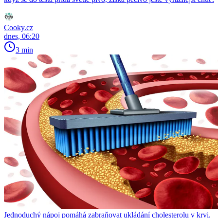
Cooky.cz
dnes, 06:20
3 min
Jednoduchý nápoj pomáhá zabraňovat ukládání cholesterolu v krvi.