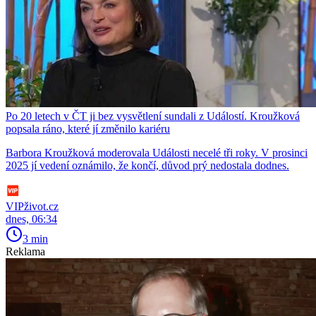
Po 20 letech v ČT ji bez vysvětlení sundali z Událostí. Kroužková
popsala ráno, které jí změnilo kariéru
Barbora Kroužková moderovala Události necelé tři roky. V prosinci
2025 jí vedení oznámilo, že končí, důvod prý nedostala dodnes.
VIPživot.cz
dnes, 06:34
3 min
Reklama