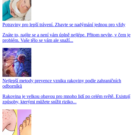
Potraviny pro lepší trávení. Zbavte se nadýmání jednou pro vždy
Znáte to, najíte se a není vám úplně nejlépe. Přitom nevíte, v čem je
problém. Vaše tělo se vám ale snaží...
Nejlepší metody prevence vzniku rakoviny podle zahraničních
odborníků
Rakovina je velkou obavou pro mnoho lidí po celém světě. Existují
způsoby, kterými můžete snížit riziko...