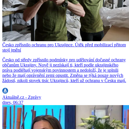
Česko zpřísnilo ochranu pro Ukrajince. Útěk před mobilizací přitom
stojí jmění
Česko od středy zpřísnilo podmínky pro udělování dočasné ochrany
občanům Ukrajiny. Nově ji nezískají ti, kteří podle ukrajinského
práva podléhají vojenským povinnostem a nedoloží, že je splnili
nebo že mají oprávnění zemi opustit. Změna se týká pouze nových
žádostí, nikoli stovek tisíc Ukrajinců, kteří už ochranu v Česku mají.
Aktuálně.cz - Zprávy
dnes, 06:37