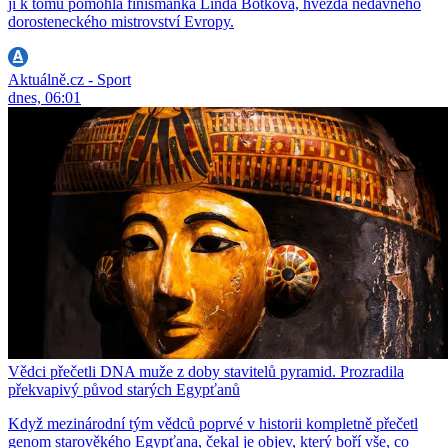
jí k tomu pomohla finišmanka Linda Botková, hvězda nedávného
dorosteneckého mistrovství Evropy.
Aktuálně.cz - Sport
dnes, 06:01
Vědci přečetli DNA muže z doby stavitelů pyramid. Prozradila
překvapivý původ starých Egypťanů
Když mezinárodní tým vědců poprvé v historii kompletně přečetl
genom starověkého Egypťana, čekal je objev, který boří vše, co