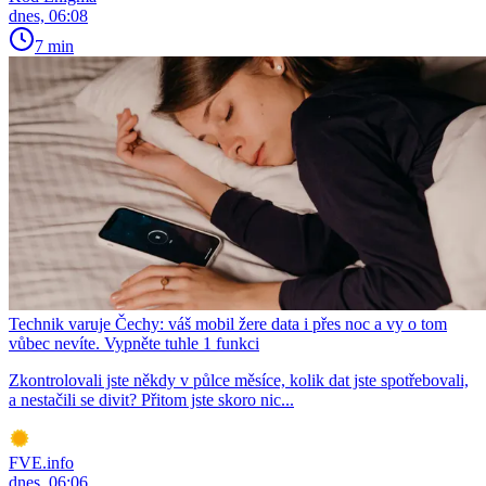
dnes, 06:08
7 min
Technik varuje Čechy: váš mobil žere data i přes noc a vy o tom
vůbec nevíte. Vypněte tuhle 1 funkci
Zkontrolovali jste někdy v půlce měsíce, kolik dat jste spotřebovali,
a nestačili se divit? Přitom jste skoro nic...
FVE.info
dnes, 06:06