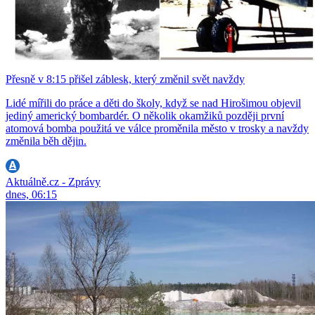
Přesně v 8:15 přišel záblesk, který změnil svět navždy
Lidé mířili do práce a děti do školy, když se nad Hirošimou objevil
jediný americký bombardér. O několik okamžiků později první
atomová bomba použitá ve válce proměnila město v trosky a navždy
změnila běh dějin.
Aktuálně.cz - Zprávy
dnes, 06:15