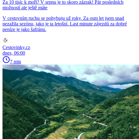
Za 10 tisíc k moři? V srpnu je to skoro zázrak! Pár posledních
možností ale ještě máte
V cestovním ruchu se pohybuju už roky. Za osm let jsem snad
nezažila sezónu, jako je ta letošní. Last minute zájezdů za dobré
peníze je jako šafránu.
Cestovinky.cz
dnes, 06:00
7 min