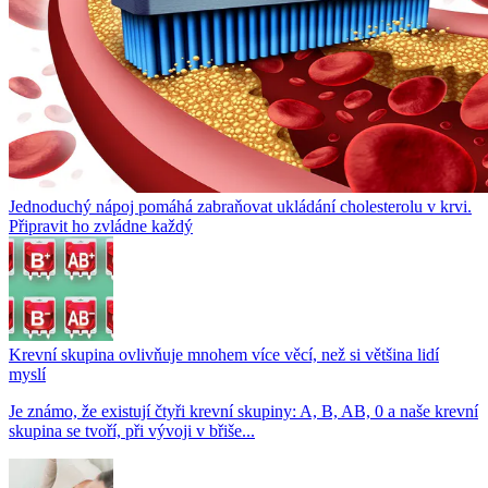
Jednoduchý nápoj pomáhá zabraňovat ukládání cholesterolu v krvi.
Připravit ho zvládne každý
Krevní skupina ovlivňuje mnohem více věcí, než si většina lidí
myslí
Je známo, že existují čtyři krevní skupiny: A, B, AB, 0 a naše krevní
skupina se tvoří, při vývoji v břiše...