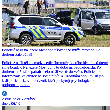
Policisté našli na jezeře Most pohřešovaného muže mrtvého. Po
druhém stále pátrají
Policisté našli tělo osmadvacetiletého muže, kterého hledali od úterní
silné bouřky. Na jezeře Most byl v tu dobu na paddleboardu. Po
druhém muži stále pátrají. Tělo našli ve středu večer. Policie o tom
informovala ve čtvrtek na sociální síti X. Rodinám obou mužů jsou
k dispozici krizoví interventi, kteří poskytují psychologickou
podporu a pomoc.
Aktuálně.cz - Zprávy
dnes, 06:13