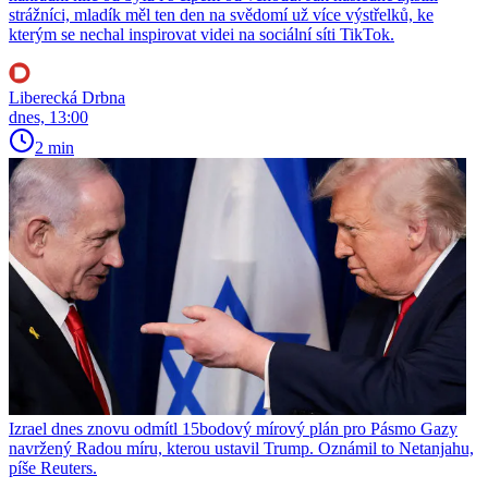
strážníci, mladík měl ten den na svědomí už více výstřelků, ke
kterým se nechal inspirovat videi na sociální síti TikTok.
Liberecká Drbna
dnes, 13:00
2 min
Izrael dnes znovu odmítl 15bodový mírový plán pro Pásmo Gazy
navržený Radou míru, kterou ustavil Trump. Oznámil to Netanjahu,
píše Reuters.