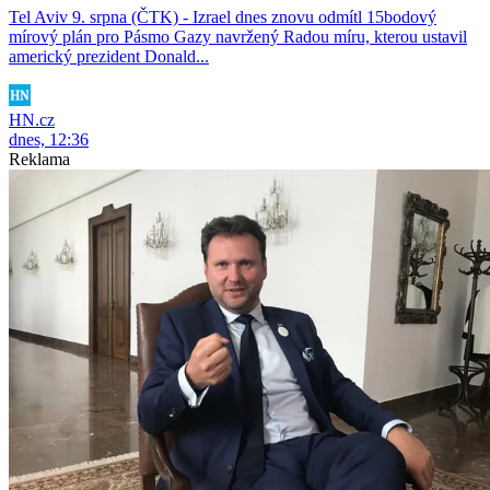
Tel Aviv 9. srpna (ČTK) - Izrael dnes znovu odmítl 15bodový
mírový plán pro Pásmo Gazy navržený Radou míru, kterou ustavil
americký prezident Donald...
HN.cz
dnes, 12:36
Reklama