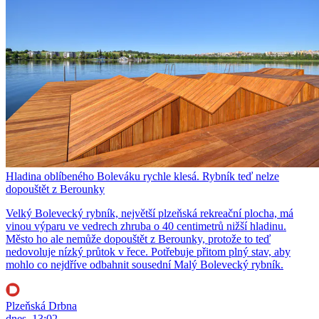
Hladina oblíbeného Boleváku rychle klesá. Rybník teď nelze
dopouštět z Berounky
Velký Bolevecký rybník, největší plzeňská rekreační plocha, má
vinou výparu ve vedrech zhruba o 40 centimetrů nižší hladinu.
Město ho ale nemůže dopouštět z Berounky, protože to teď
nedovoluje nízký průtok v řece. Potřebuje přitom plný stav, aby
mohlo co nejdříve odbahnit sousední Malý Bolevecký rybník.
Plzeňská Drbna
dnes, 13:02