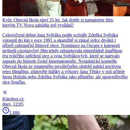
Kvíz: Obecná škola slaví 35 let. Jak dobře si pamatujete film,
kterým TV Nova zahájila své vysílání?
Celovečerní debut Jana Svěráka podle scénáře Zdeňka Svěráka
vstoupil do kin v roce 1991 a okamžitě si získal srdce diváků i
přízeň zahraniční filmové obce. Nominace na Oscara v kategorii
nejlepší cizojazyčný film tehdy odstartovala mimořádně úspěšnou
éru tvůrčího spřežení otce a syna Svěrákových, které se natrvalo
zapsalo do historie české kinematografie. Nostalgická komedie
Obecná škola ze zmateného poválečného období nabízí poctivou
retro filmařinu, zlidovělé hlášky a výkony Jana Třísky v roli učitele
Igora Hnízda nebo Zdeňka Svěráka jako přísného, ale spravedlivého
otce Součka.
Kinobox.cz
dnes, 12:05
1 min