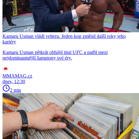
Kamaru Usman vládl velteru. Jeden kop změnil další roky jeho
kariéry
Kamaru Usman pětkrát obhájil titul UFC a patřil mezi
nejdominantnější šampiony své éry.
MMAMAG.cz
dnes, 12:30
2 min