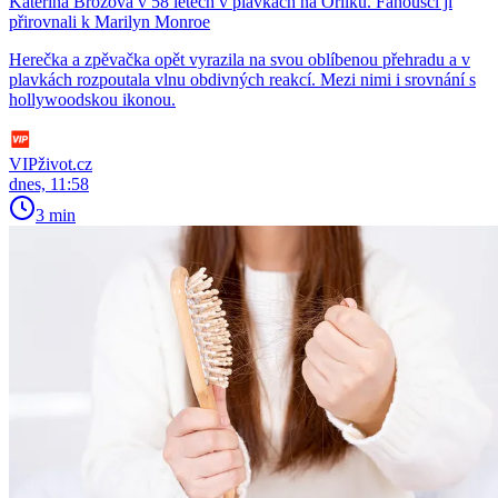
Kateřina Brožová v 58 letech v plavkách na Orlíku. Fanoušci ji
přirovnali k Marilyn Monroe
Herečka a zpěvačka opět vyrazila na svou oblíbenou přehradu a v
plavkách rozpoutala vlnu obdivných reakcí. Mezi nimi i srovnání s
hollywoodskou ikonou.
VIPživot.cz
dnes, 11:58
3 min