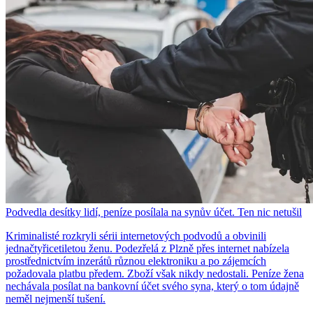
Podvedla desítky lidí, peníze posílala na synův účet. Ten nic netušil
Kriminalisté rozkryli sérii internetových podvodů a obvinili
jednačtyřicetiletou ženu. Podezřelá z Plzně přes internet nabízela
prostřednictvím inzerátů různou elektroniku a po zájemcích
požadovala platbu předem. Zboží však nikdy nedostali. Peníze žena
nechávala posílat na bankovní účet svého syna, který o tom údajně
neměl nejmenší tušení.