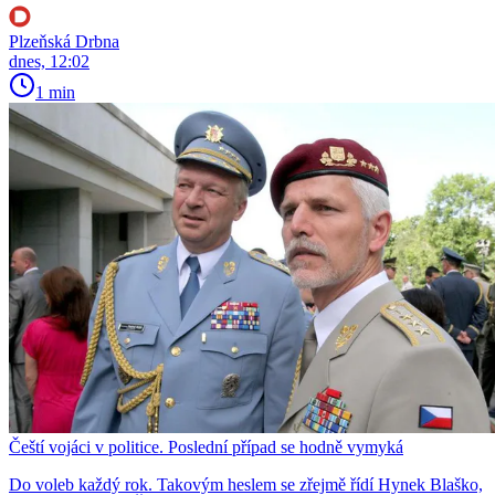
Plzeňská Drbna
dnes, 12:02
1 min
Čeští vojáci v politice. Poslední případ se hodně vymyká
Do voleb každý rok. Takovým heslem se zřejmě řídí Hynek Blaško,