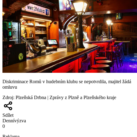
Diskriminace Romů v hudebním klubu se nepotvrdila, majitel žádá
omluvu
Zdroj
:
Plzeňská Drbna | Zprávy z Plzně a Plzeňského kraje
Sdílet
Denní
výzva
0
Reklama