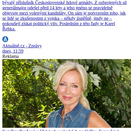
bývalý příslušník Československé lidové armády. Z ozbrojených sil
generálmajor odešel před 14 lety a jeho jméno se pravidelně
objevuje mezi volenými kandidáty. On sám je potvrzením toho, jak
se lidé se zkušenostmi z vojska – někdy úspěšně, jindy ne –
pokoušejí získat politický vliv. Posledním z této řady je Karel
Řehka.
Aktuálně.cz - Zprávy
dnes, 11:59
Reklama