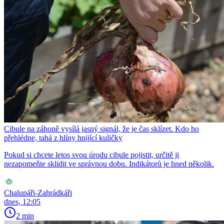
Cibule na záhoně vysílá jasný signál, že je čas sklízet. Kdo ho
přehlédne, tahá z hlíny hnijící kuličky
Pokud si chcete letos svou úrodu cibule pojistit, určitě ji
nezapomeňte sklidit ve správnou dobu. Indikátorů je hned několik.
Chalupáři-Zahrádkáři
dnes, 12:05
2 min