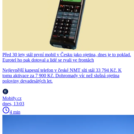
Před 30 lety stál první mobil v Česku jako ojetina, dnes je to poklad.
Eurotel ho pak dotoval a lidé se rvali ve frontách
Nejlevnější kapesní telefon v české NMT síti stál 33 794 Kč. K
tomu aktivace za 7 900 Kč. Dohromady víc než slušná ojetina
poloviny devadesátých let.
Mobify.cz
dnes, 13:03
4 min