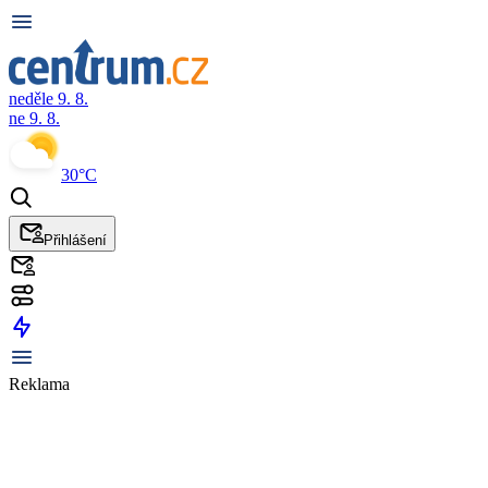
neděle 9. 8.
ne 9. 8.
30°C
Přihlášení
Reklama