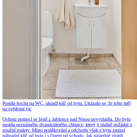
Pustila hocha na WC, ukradl klíč od bytu. Ukázalo se, že toho měl
na svědomí víc
Ochota pomoci se ženě z Jablonce nad Nisou nevyplatila. Do bytu
pustila neznámého dvanáctiletého chlapce, který ji slušně požádal o
použití toalety. Místo poděkování a odchodu však z bytu zmizel
náhradní klíč od bytu i s čipem od vchodu. Jak následně zjistili