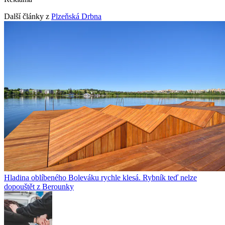
Další články z
Plzeňská Drbna
Hladina oblíbeného Boleváku rychle klesá. Rybník teď nelze
dopouštět z Berounky