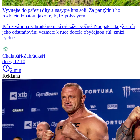
Vyvrtejte do pařezu díry a nasypte hrst soli. Za pár týdnů ho
rozbijete lopatou, jako by byl z polystyrenu
Pařez vám na zahradě nemusí překážet věčně. Naopak – když si při
jeho odstraňování vezmete k ruce docela obyčejnou sůl, zmizí
rychle.
Chalupáři-Zahrádkáři
dnes, 12:10
2 min
Reklama