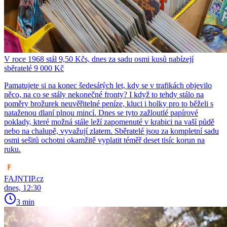
V roce 1968 stál 9,50 Kčs, dnes za sadu osmi kusů nabízejí
sběratelé 9 000 Kč
Pamatujete si na konec šedesátých let, kdy se v trafikách objevilo
něco, na co se stály nekonečné fronty? I když to tehdy stálo na
poměry brožurek neuvěřitelné peníze, kluci i holky pro to běželi s
nataženou dlaní plnou mincí. Dnes se tyto zažloutlé papírové
poklady, které možná stále leží zapomenuté v krabici na vaší půdě
nebo na chalupě, vyvažují zlatem. Sběratelé jsou za kompletní sadu
osmi sešitů ochotni okamžitě vyplatit téměř deset tisíc korun na
ruku.
FAJNTIP.cz
dnes, 12:30
3 min