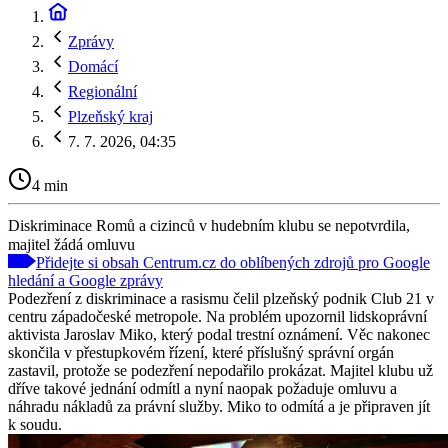
Zprávy
Domácí
Regionální
Plzeňský kraj
7. 7. 2026, 04:35
4 min
Diskriminace Romů a cizinců v hudebním klubu se nepotvrdila,
majitel žádá omluvu
Přidejte si obsah Centrum.cz do oblíbených zdrojů pro Google
hledání a Google zprávy
Podezření z diskriminace a rasismu čelil plzeňský podnik Club 21 v
centru západočeské metropole. Na problém upozornil lidskoprávní
aktivista Jaroslav Miko, který podal trestní oznámení. Věc nakonec
skončila v přestupkovém řízení, které příslušný správní orgán
zastavil, protože se podezření nepodařilo prokázat. Majitel klubu už
dříve takové jednání odmítl a nyní naopak požaduje omluvu a
náhradu nákladů za právní služby. Miko to odmítá a je připraven jít
k soudu.