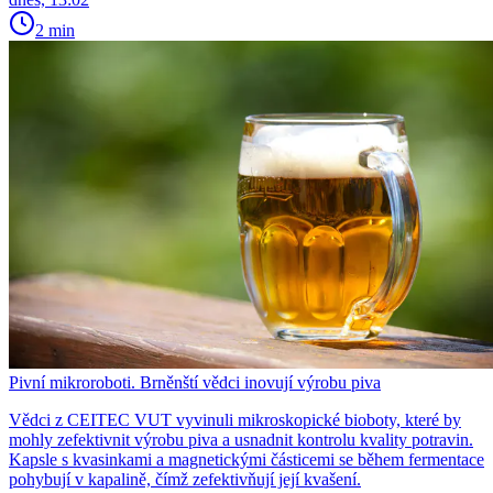
2 min
Pivní mikroroboti. Brněnští vědci inovují výrobu piva
Vědci z CEITEC VUT vyvinuli mikroskopické bioboty, které by
mohly zefektivnit výrobu piva a usnadnit kontrolu kvality potravin.
Kapsle s kvasinkami a magnetickými částicemi se během fermentace
pohybují v kapalině, čímž zefektivňují její kvašení.