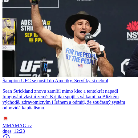
Šampion UFC se pustil do Ameriky. Servítky si nebral
Sean Strickland znovu zamířil mimo klec a tentokrát napadl
fungování vlastní země. Kritiku spojil s válkami na Blízkém
východě, zdravotnictvím i Íránem a odmítl, že současný systém
odpovídá kapitalismu.
MMAMAG.cz
dnes, 12:23