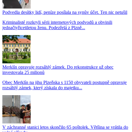
Podvedla desítky lidí, peníze posílala na synův účet. Ten nic netušil
Kriminalisté rozkryli sérii internetových podvodů a obvinili
jednačtyřicetiletou ženu. Podezřelá z Plzně...
Merklín opravuje rozsáhlý zámek. Do rekonstrukce už obec
investovala 25 milionů
Obec Merklín na jihu Plzeňska s 1150 obyvateli postupně opravuje
rozsáhlý zámek, který získala do majetku...
V záchranné stanici letos skončilo 65 poštolek. Většina se vrátila do