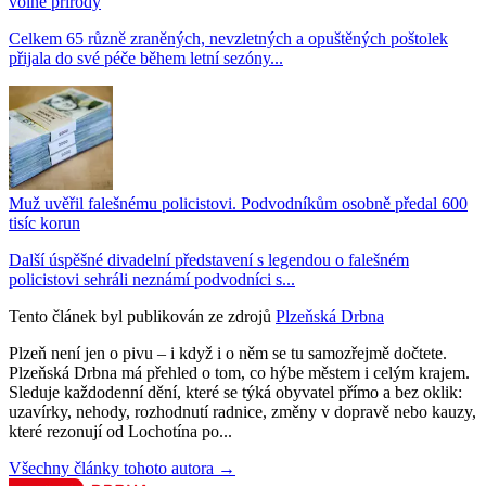
volné přírody
Celkem 65 různě zraněných, nevzletných a opuštěných poštolek
přijala do své péče během letní sezóny...
Muž uvěřil falešnému policistovi. Podvodníkům osobně předal 600
tisíc korun
Další úspěšné divadelní představení s legendou o falešném
policistovi sehráli neznámí podvodníci s...
Tento článek byl publikován ze zdrojů
Plzeňská Drbna
Plzeň není jen o pivu – i když i o něm se tu samozřejmě dočtete.
Plzeňská Drbna má přehled o tom, co hýbe městem i celým krajem.
Sleduje každodenní dění, které se týká obyvatel přímo a bez oklik:
uzavírky, nehody, rozhodnutí radnice, změny v dopravě nebo kauzy,
které rezonují od Lochotína po...
Všechny články tohoto autora →