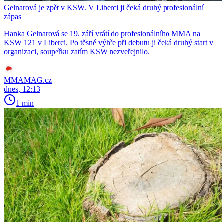
Gelnarová je zpět v KSW. V Liberci ji čeká druhý profesionální
zápas
Hanka Gelnarová se 19. září vrátí do profesionálního MMA na
KSW 121 v Liberci. Po těsné výhře při debutu ji čeká druhý start v
organizaci, soupeřku zatím KSW nezveřejnilo.
MMAMAG.cz
dnes, 12:13
1 min