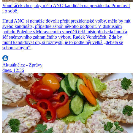
Vondráček chce, aby mělo ANO kandidáta na prezidenta. Promluvil
i o sobě
Hnutí ANO si nemůže dovolit přejít prezidentské volby, mělo by mít
svého kandidáta, případně aspoň někoho podpořit. V diskusním
pořadu Poledne s Moravcem to v neděli řekl místopředseda hnutí a
šéf sněmovního zahraničního výboru Radek Vondráček. Zda by
mohl kandidovat on, si rozmyslí, je to podle něj velká „debata se
sebou samým“.
Aktuálně.cz - Zprávy
dnes, 12:36