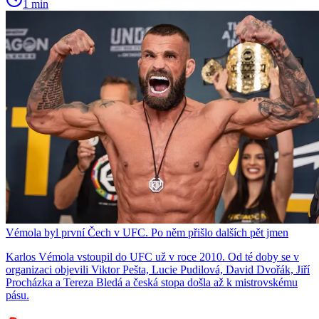
1 min
Vémola byl první Čech v UFC. Po něm přišlo dalších pět jmen
Karlos Vémola vstoupil do UFC už v roce 2010. Od té doby se v
organizaci objevili Viktor Pešta, Lucie Pudilová, David Dvořák, Jiří
Procházka a Tereza Bledá a česká stopa došla až k mistrovskému
pásu.