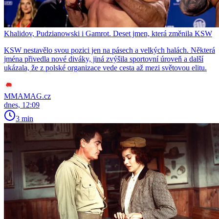
Khalidov, Pudzianowski i Gamrot. Deset jmen, která změnila KSW
KSW nestavělo svou pozici jen na pásech a velkých halách. Některá
jména přivedla nové diváky, jiná zvýšila sportovní úroveň a další
ukázala, že z polské organizace vede cesta až mezi světovou elitu.
MMAMAG.cz
dnes, 12:09
3 min