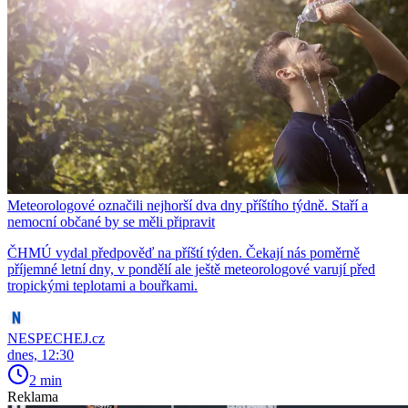
Meteorologové označili nejhorší dva dny příštího týdně. Staří a
nemocní občané by se měli připravit
ČHMÚ vydal předpověď na příští týden. Čekají nás poměrně
příjemné letní dny, v pondělí ale ještě meteorologové varují před
tropickými teplotami a bouřkami.
NESPECHEJ.cz
dnes, 12:30
2 min
Reklama