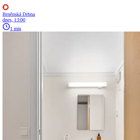
Brněnská Drbna
dnes, 13:00
1 min