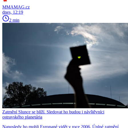
MMAMAG.cz
dnes, 12:19
2 min
Zatmění Slunce se blíží. Sledovat ho budou i návštěvníci
ostravského planetária
Naposledy ho mohli Evropané vidět v roce 2006. Úplné zatmění