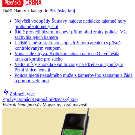
Další články z kategorie
Plzeňský kraj
Největší vodopády Šumavy najdete nedaleko tajemné hory
protkané kilometry štol
Řidič provedl bizarní manévr přímo před zraky policie. Vše
zachytila jejich kamera
Letiště Líně se stalo nonstop střeženým areálem s přísně
kontrolovaným vstupem
Voda stále ubývá. Kritickou situaci na řece Otavě řešila
krajská komise pro sucho
Vedra místy zhoršila kvalitu vody na Plzeňsku, rybníky v
Plzni sinice nemají
Policie hledá neznámého muže z kamerového záznamu a žádá
o pomoc veřejnost
Zobrazit více
Zprávy
Domácí
Regionální
Plzeňský kraj
Vybrali jsme pro vás
Magazíny a zajímavosti