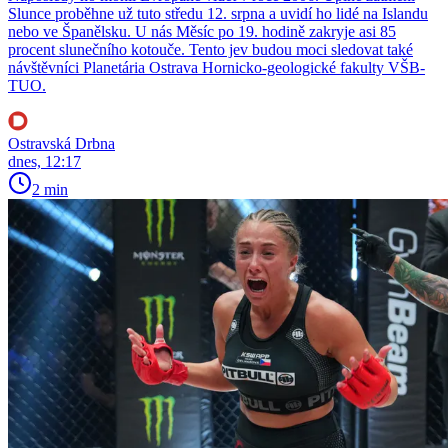
Slunce proběhne už tuto středu 12. srpna a uvidí ho lidé na Islandu
nebo ve Španělsku. U nás Měsíc po 19. hodině zakryje asi 85
procent slunečního kotouče. Tento jev budou moci sledovat také
návštěvníci Planetária Ostrava Hornicko-geologické fakulty VŠB-
TUO.
Ostravská Drbna
dnes, 12:17
2 min