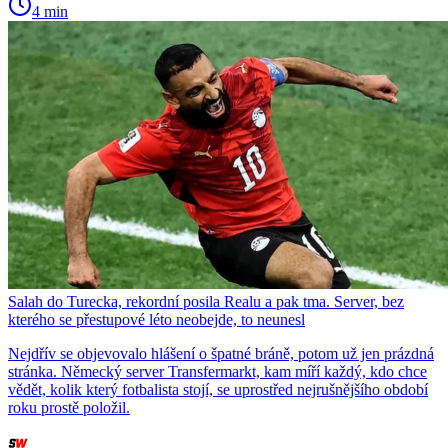
4 min
Salah do Turecka, rekordní posila Realu a pak tma. Server, bez
kterého se přestupové léto neobejde, to neunesl
Nejdřív se objevovalo hlášení o špatné bráně, potom už jen prázdná
stránka. Německý server Transfermarkt, kam míří každý, kdo chce
vědět, kolik který fotbalista stojí, se uprostřed nejrušnějšího období
roku prostě položil.