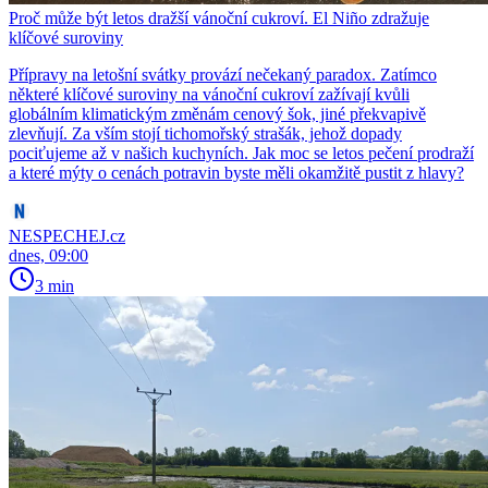
Proč může být letos dražší vánoční cukroví. El Niño zdražuje
klíčové suroviny
Přípravy na letošní svátky provází nečekaný paradox. Zatímco
některé klíčové suroviny na vánoční cukroví zažívají kvůli
globálním klimatickým změnám cenový šok, jiné překvapivě
zlevňují. Za vším stojí tichomořský strašák, jehož dopady
pociťujeme až v našich kuchyních. Jak moc se letos pečení prodraží
a které mýty o cenách potravin byste měli okamžitě pustit z hlavy?
NESPECHEJ.cz
dnes, 09:00
3 min