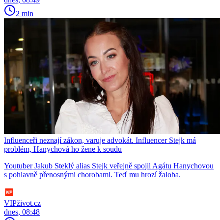
2 min
Influenceři neznají zákon, varuje advokát. Influencer Stejk má
problém, Hanychová ho žene k soudu
Youtuber Jakub Steklý alias Stejk veřejně spojil Agátu Hanychovou
s pohlavně přenosnými chorobami. Teď mu hrozí žaloba.
VIPživot.cz
dnes, 08:48