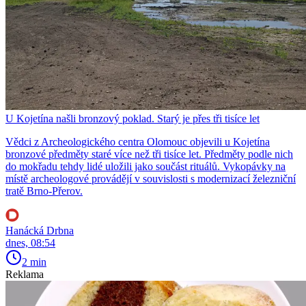
U Kojetína našli bronzový poklad. Starý je přes tři tisíce let
Vědci z Archeologického centra Olomouc objevili u Kojetína
bronzové předměty staré více než tři tisíce let. Předměty podle nich
do mokřadu tehdy lidé uložili jako součást rituálů. Vykopávky na
místě archeologové provádějí v souvislosti s modernizací železniční
tratě Brno-Přerov.
Hanácká Drbna
dnes, 08:54
2 min
Reklama