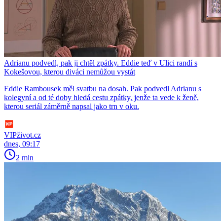
Adrianu podvedl, pak ji chtěl zpátky. Eddie teď v Ulici randí s
Kokešovou, kterou diváci nemůžou vystát
Eddie Rambousek měl svatbu na dosah. Pak podvedl Adrianu s
kolegyní a od té doby hledá cestu zpátky, jenže ta vede k ženě,
kterou seriál záměrně napsal jako trn v oku.
VIPživot.cz
dnes, 09:17
2 min