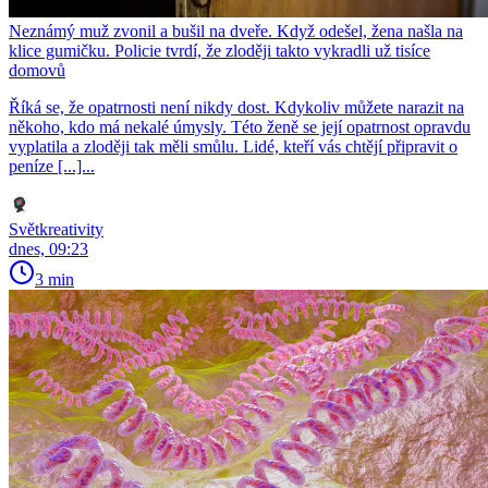
Neznámý muž zvonil a bušil na dveře. Když odešel, žena našla na
klice gumičku. Policie tvrdí, že zloději takto vykradli už tisíce
domovů
Říká se, že opatrnosti není nikdy dost. Kdykoliv můžete narazit na
někoho, kdo má nekalé úmysly. Této ženě se její opatrnost opravdu
vyplatila a zloději tak měli smůlu. Lidé, kteří vás chtějí připravit o
peníze [...]...
Světkreativity
dnes, 09:23
3 min