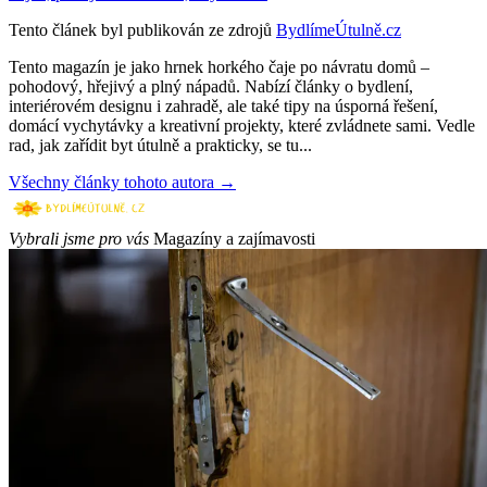
Tento článek byl publikován ze zdrojů
BydlímeÚtulně.cz
Tento magazín je jako hrnek horkého čaje po návratu domů –
pohodový, hřejivý a plný nápadů. Nabízí články o bydlení,
interiérovém designu i zahradě, ale také tipy na úsporná řešení,
domácí vychytávky a kreativní projekty, které zvládnete sami. Vedle
rad, jak zařídit byt útulně a prakticky, se tu...
Všechny články tohoto autora →
Vybrali jsme pro vás
Magazíny a zajímavosti