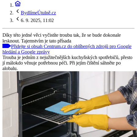
BydlímeÚtulně.cz
6. 9. 2025, 11:02
Díky této jedné věci vyčistíte troubu tak, že se bude dokonale
lesknout. Tajemstvím je tato přísada
Přidejte si obsah Centrum.cz do oblíbených zdrojů pro Google
hledání a Google zprávy
Trouba je jedním z nejužitečnějších kuchyňských spotřebičů, přesto
jí málokdo věnuje potřebnou péči. Při jejím čištění sáhněte po
alobalu.