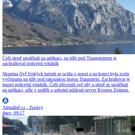
Češi slepě spoléhali na aplikaci, na túře pod Traunsteinem je
zachraňoval policejní vrtulník
Skupina čtyř českých turistů se ocitla v nouzi a na konci byla zcela
vyčerpaná na túře pod rakouskou horou Traunstein. Zachraňovat je
musel policejní vrtulník. Češi přecenili své síly a slepě se spoléhali
na aplikaci, píše v neděli o sobotní události server Kronen Zeitung.
Aktuálně.cz - Zprávy
dnes, 09:17