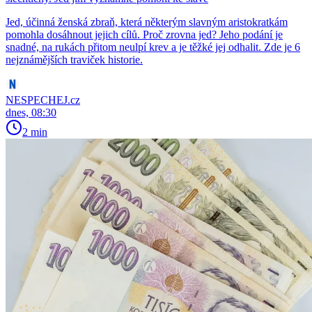
Jed, účinná ženská zbraň, která některým slavným aristokratkám
pomohla dosáhnout jejich cílů. Proč zrovna jed? Jeho podání je
snadné, na rukách přitom neulpí krev a je těžké jej odhalit. Zde je 6
nejznámějších traviček historie.
NESPECHEJ.cz
dnes, 08:30
2 min