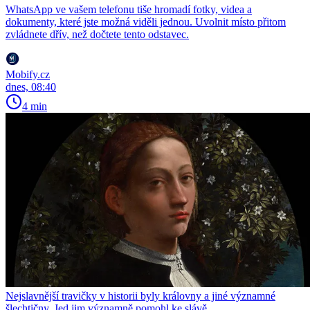
WhatsApp ve vašem telefonu tiše hromadí fotky, videa a
dokumenty, které jste možná viděli jednou. Uvolnit místo přitom
zvládnete dřív, než dočtete tento odstavec.
Mobify.cz
dnes, 08:40
4 min
Nejslavnější travičky v historii byly královny a jiné významné
šlechtičny. Jed jim významně pomohl ke slávě