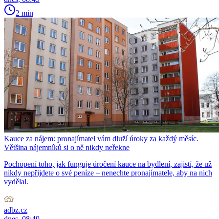
2 min
Kauce za nájem: pronajímatel vám dluží úroky za každý měsíc.
Většina nájemníků si o ně nikdy neřekne
Pochopení toho, jak funguje úročení kauce na bydlení, zajistí, že už
nikdy nepřijdete o své peníze – nenechte pronajímatele, aby na nich
vydělal.
adbz.cz
dnes, 08:49