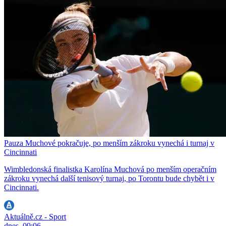
Pauza Muchové pokračuje, po menším zákroku vynechá i turnaj v
Cincinnati
Wimbledonská finalistka Karolína Muchová po menším operačním
zákroku vynechá další tenisový turnaj, po Torontu bude chybět i v
Cincinnati.
Aktuálně.cz - Sport
dnes, 09:06