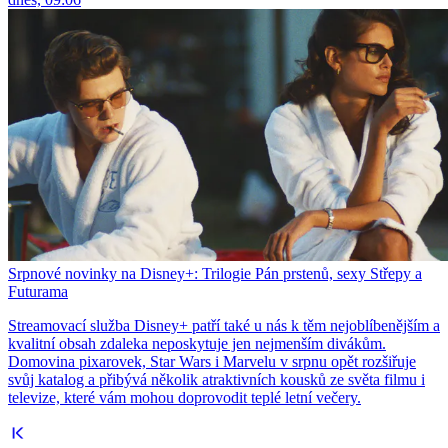
Srpnové novinky na Disney+: Trilogie Pán prstenů, sexy Střepy a
Futurama
Streamovací služba Disney+ patří také u nás k těm nejoblíbenějším a
kvalitní obsah zdaleka neposkytuje jen nejmenším divákům.
Domovina pixarovek, Star Wars i Marvelu v srpnu opět rozšiřuje
svůj katalog a přibývá několik atraktivních kousků ze světa filmu i
televize, které vám mohou doprovodit teplé letní večery.