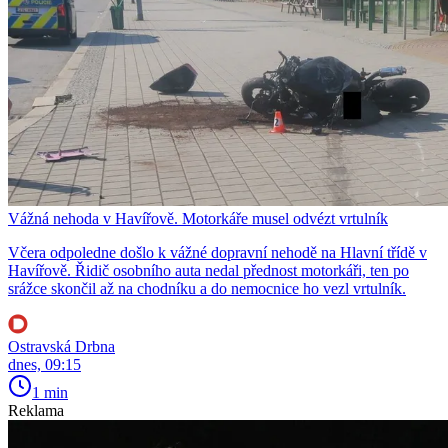
Vážná nehoda v Havířově. Motorkáře musel odvézt vrtulník
Včera odpoledne došlo k vážné dopravní nehodě na Hlavní třídě v
Havířově. Řidič osobního auta nedal přednost motorkáři, ten po
srážce skončil až na chodníku a do nemocnice ho vezl vrtulník.
Ostravská Drbna
dnes, 09:15
1 min
Reklama