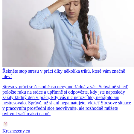
Řekněte stop stresu v práci díky několika triků, které vám značně
uleví
Stresu v práci se čas od času nevyhne žádná z vás. Schválně si teď
položte ruku na srdce a upřímně si odpovězte, kdy jste naposledy
zažily klidný den v práci, kdy vás nic nerozčílilo, netrápilo ani
nestresovalo. Správě, už si ani nepamatujete, viďte? Stresové situace
v pracovním prostřední sice neovlivníte, ale rozhodně můžete
ovlivnit vaší reakci na ně.
Krasnezeny.eu