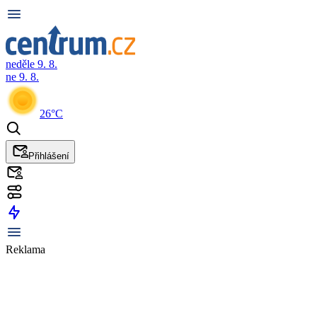
neděle 9. 8.
ne 9. 8.
26°C
Přihlášení
Reklama