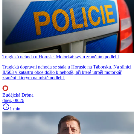
Tragická nehoda u Horusic. Motorkář svým zraněním podlehl
Tragická dopravní nehoda se stala u Horusic na Táborsku. Na silnici
II/603 v katastru obce došlo k nehodě, při které utrpěl motorkář
zranění, kterým na místě podlehl.
Budějcká Drbna
dnes, 08:26
1 min