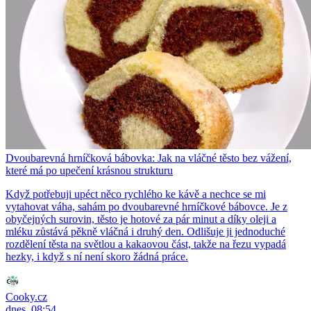
Dvoubarevná hrníčková bábovka: Jak na vláčné těsto bez vážení,
které má po upečení krásnou strukturu
Když potřebuji upéct něco rychlého ke kávě a nechce se mi
vytahovat váha, sahám po dvoubarevné hrníčkové bábovce. Je z
obyčejných surovin, těsto je hotové za pár minut a díky oleji a
mléku zůstává pěkně vláčná i druhý den. Odlišuje ji jednoduché
rozdělení těsta na světlou a kakaovou část, takže na řezu vypadá
hezky, i když s ní není skoro žádná práce.
Cooky.cz
dnes, 08:54