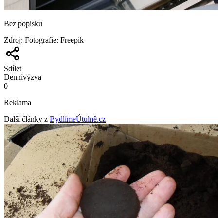
Bez popisku
Zdroj
:
Fotografie: Freepik
Sdílet
Denní
výzva
0
Reklama
Další články z
BydlímeÚtulně.cz