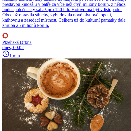
přestavbu kinosálu v patře za více než čtyři miliony korun, z něhož
bude společenský sál až pro 150 lidí. Hotovo má být v listopadu.
Obec už opravila střechy, vybudovala nové plynové topení,
knihovnu a zasedací místnost. Celkem už do kulturní památky dala
zhruba 25 milionů korun.
Plzeňská Drbna
dnes, 09:02
1 min