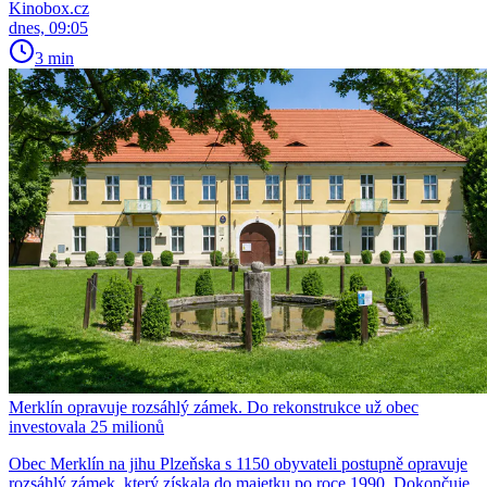
Kinobox.cz
dnes, 09:05
3 min
Merklín opravuje rozsáhlý zámek. Do rekonstrukce už obec
investovala 25 milionů
Obec Merklín na jihu Plzeňska s 1150 obyvateli postupně opravuje
rozsáhlý zámek, který získala do majetku po roce 1990. Dokončuje