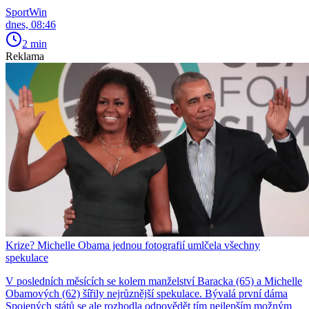
SportWin
dnes, 08:46
2 min
Reklama
Krize? Michelle Obama jednou fotografií umlčela všechny
spekulace
V posledních měsících se kolem manželství Baracka (65) a Michelle
Obamových (62) šířily nejrůznější spekulace. Bývalá první dáma
Spojených států se ale rozhodla odpovědět tím nejlepším možným