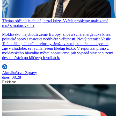
Třetina občanů je chudá, hrozí krize. Vyřeší problémy malé země
muž s motorovkou?
Moldavsko, nejchudší země Evropy, znovu svírá energetická krize,
politické spory i rostoucí nedůvěra veřejnosti. Nový premiér Vasile
Tofan slibuje liberální reformy. Jenže v zemi, kde třetina obyvatel
žije v chudobě, se rychlá řešení hledají těžko. V reportáži přímo z
moldavského hlavního města popisujeme, jak vypadá situace v zemi
deset měsíců po klíčových volbách.
Aktuálně.cz - Zprávy
dnes, 08:28
Reklama