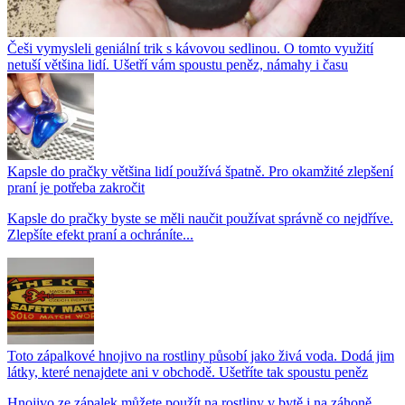
Češi vymysleli geniální trik s kávovou sedlinou. O tomto využití
netuší většina lidí. Ušetří vám spoustu peněz, námahy i času
Kapsle do pračky většina lidí používá špatně. Pro okamžité zlepšení
praní je potřeba zakročit
Kapsle do pračky byste se měli naučit používat správně co nejdříve.
Zlepšíte efekt praní a ochráníte...
Toto zápalkové hnojivo na rostliny působí jako živá voda. Dodá jim
látky, které nenajdete ani v obchodě. Ušetříte tak spoustu peněz
Hnojivo ze zápalek můžete použít na rostliny v bytě i na záhoně.