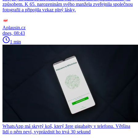
způsobem. K 65. narozeninám svého manžela zveřejnila společnou
fotografii a připojila vzkaz plný lásky.
Aplausin.cz
dnes, 08:43
1 min
WhatsApp má skrytý koš, který žere gigabajty v telefonu. Většina
lidí o něm neví, vyprázdnit ho trvá 30 sekund