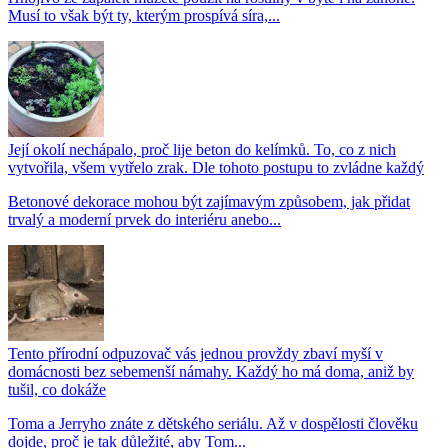
Musí to však být ty, kterým prospívá síra,...
Její okolí nechápalo, proč lije beton do kelímků. To, co z nich
vytvořila, všem vytřelo zrak. Dle tohoto postupu to zvládne každý
Betonové dekorace mohou být zajímavým způsobem, jak přidat
trvalý a moderní prvek do interiéru anebo...
Tento přírodní odpuzovač vás jednou provždy zbaví myší v
domácnosti bez sebemenší námahy. Každý ho má doma, aniž by
tušil, co dokáže
Toma a Jerryho znáte z dětského seriálu. Až v dospělosti člověku
dojde, proč je tak důležité, aby Tom...