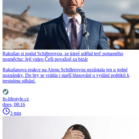
Rakušan si podal Schillerovou, ze které udělal terč potupného
posměchu: Její video Češi považují za bizár
Rakušanova reakce na Alenu Schillerovou nezůstala jen u jedné
poznámky. Do hry se vrátila i starší hlasování o vydání politiků k
trestnímu stíhání.
In-lifestyle.cz
dnes, 08:16
3 min