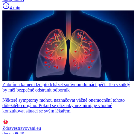
4 min
Zubnímu kameni lze předcházet správnou domácí péčí. Ten vzniklý
by měl bezpečně odstranit odborník
Některé symptomy mohou naznačovat vážné onemocnění tohoto
důležitého orgánu. Pokud se příznaky nezmírní, je vhodné
konzultovat situaci se svým lékařem.
Zdravestravovani.eu
dnes, 08:49