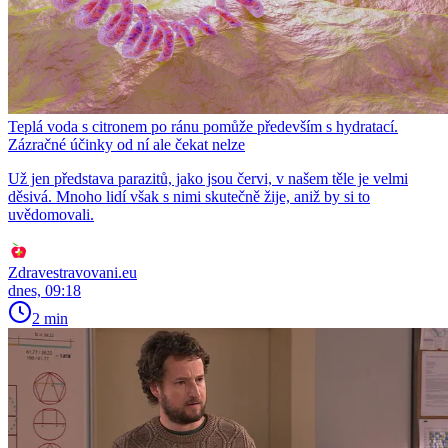
Teplá voda s citronem po ránu pomůže především s hydratací.
Zázračné účinky od ní ale čekat nelze
Už jen představa parazitů, jako jsou červi, v našem těle je velmi
děsivá. Mnoho lidí však s nimi skutečně žije, aniž by si to
uvědomovali.
Zdravestravovani.eu
dnes, 09:18
2 min