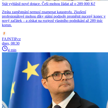
Stát vyhlásil nové dotace. Češi mohou žádat až o 289 000 Kč
Ztráta zaměstnání nemusí znamenat katastrofu. Zkušení
profesionálové mohou díky státní podpoře proměnit nucený konec v
nový začátek – a získat na rozjezd vlastního podnikání až 289 tisíc
korun.
FAJNTIP.cz
dnes, 08:30
4 min