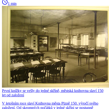
1 min
První knížky se vešly do jedné skříně, městská knihovna slaví 150
let od založení
V letošním roce slaví Knihovna města Plzně 150. výročí svého
založení. Od skromných počátků v jedné skříni se postupně