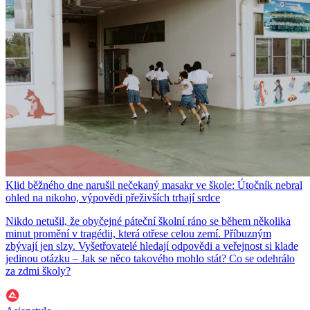
Klid běžného dne narušil nečekaný masakr ve škole: Útočník nebral
ohled na nikoho, výpovědi přeživších trhají srdce
Nikdo netušil, že obyčejné páteční školní ráno se během několika
minut promění v tragédii, která otřese celou zemí. Příbuzným
zbývají jen slzy. Vyšetřovatelé hledají odpovědi a veřejnost si klade
jedinou otázku – Jak se něco takového mohlo stát? Co se odehrálo
za zdmi školy?