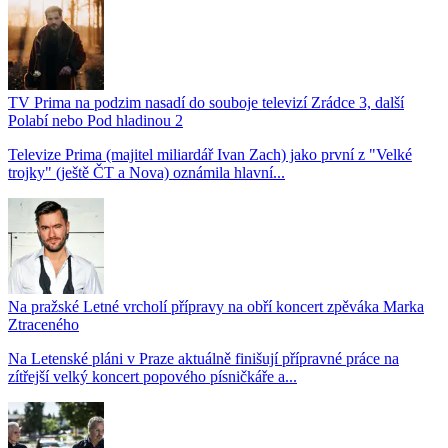
TV Prima na podzim nasadí do souboje televizí Zrádce 3, další
Polabí nebo Pod hladinou 2
Televize Prima (majitel miliardář Ivan Zach) jako první z "Velké
trojky" (ještě ČT a Nova) oznámila hlavní...
Na pražské Letné vrcholí přípravy na obří koncert zpěváka Marka
Ztraceného
Na Letenské pláni v Praze aktuálně finišují přípravné práce na
zítřejší velký koncert popového písničkáře a...