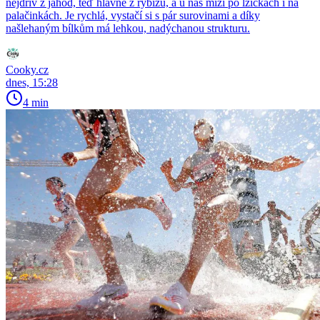
nejdřív z jahod, teď hlavně z rybízu, a u nás mizí po lžičkách i na
palačinkách. Je rychlá, vystačí si s pár surovinami a díky
našlehaným bílkům má lehkou, nadýchanou strukturu.
Cooky.cz
dnes, 15:28
4 min