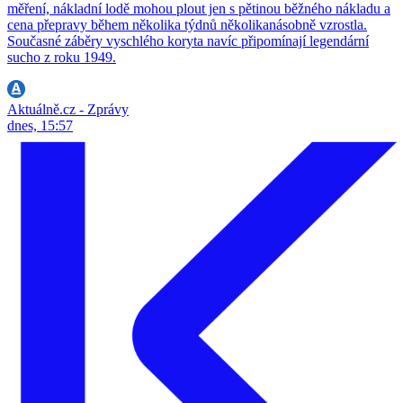
měření, nákladní lodě mohou plout jen s pětinou běžného nákladu a
cena přepravy během několika týdnů několikanásobně vzrostla.
Současné záběry vyschlého koryta navíc připomínají legendární
sucho z roku 1949.
Aktuálně.cz - Zprávy
dnes, 15:57