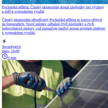
Pochajská příšera: Čínský ekranoplán dostal závěsníky pro výzbroj
a míří k vojenskému využití
Čínský ekranoplán přezdívaný Pochajská příšera se znovu objevil
na fotografiích. Nové snímky odhalují čtyři závěsníky a čtyři
turbovrtulové motory, což naznačuje možný posun projektu směrem
k vojenskému využití.
Securitytech
dnes, 16:00
3 min