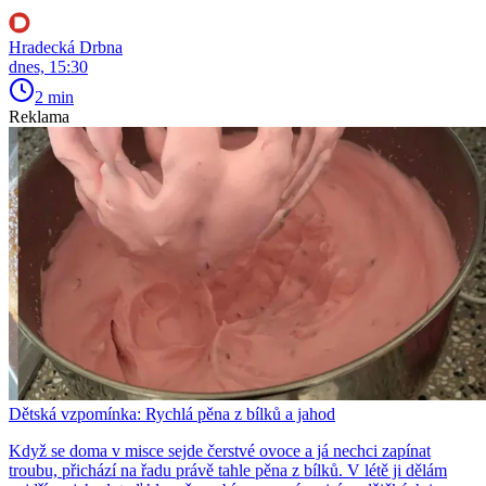
Hradecká Drbna
dnes, 15:30
2 min
Reklama
Dětská vzpomínka: Rychlá pěna z bílků a jahod
Když se doma v misce sejde čerstvé ovoce a já nechci zapínat
troubu, přichází na řadu právě tahle pěna z bílků. V létě ji dělám