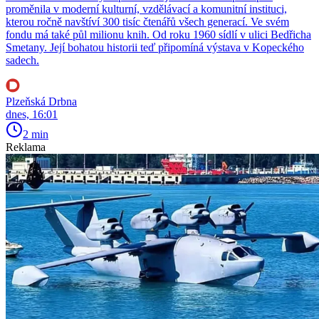
proměnila v moderní kulturní, vzdělávací a komunitní instituci,
kterou ročně navštíví 300 tisíc čtenářů všech generací. Ve svém
fondu má také půl milionu knih. Od roku 1960 sídlí v ulici Bedřicha
Smetany. Její bohatou historii teď připomíná výstava v Kopeckého
sadech.
Plzeňská Drbna
dnes, 16:01
2 min
Reklama