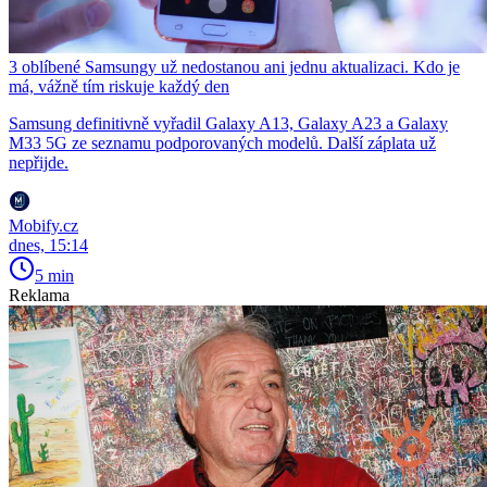
3 oblíbené Samsungy už nedostanou ani jednu aktualizaci. Kdo je
má, vážně tím riskuje každý den
Samsung definitivně vyřadil Galaxy A13, Galaxy A23 a Galaxy
M33 5G ze seznamu podporovaných modelů. Další záplata už
nepřijde.
Mobify.cz
dnes, 15:14
5 min
Reklama