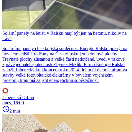
Solární panely na letišti v Ralsku mají být jen na betonu, nikoliv na
trávě
Solárními panely chce krajská společnost Energie Ralsko pokrýt na
bývalém letišti Hradčany na Českolipsku jen betonové plochy.
Travnaté plochy zůstanou z velké části nedotčené, uvedl v tiskové
zprávě jednatel společnosti Zbyněk Miklík. Firmu Energie Ralsko
založil Liberecký kraj koncem roku 2024. Jejím úkolem je příprava
stavby velké fotovoltaické elektrárny v bývalém vojenském
prostoru, kraji má zajistit energetickou soběstačnost.
Liberecká Drbna
dnes, 16:00
2 min