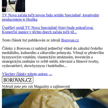
TV Nova začala točit novou řadu seriálu Specialisté, kreativním
producentem je Hruška
Úspěšný seriál TV Nova Specialisté (foto) bude pokračovat.
Komerční stanice v těchto dnech začala točit již...
Tento článek byl publikován ze zdrojů
Borovan.cz
Články z Borovan.cz nabízejí jedinečný vhled do zákulisí českého
mediálního, kulturního a zábavního průmyslu. Věnují se především
byznysovým vztahům, vlastnickým strukturám, investicím a
strategickým změnám ve světě médií, televizní a filmové tvorby,
vydavatelství, showbyznysu i hudebního...
Všechny články tohoto autora →
Vybrali jsme pro vás
Magazíny a zajímavosti