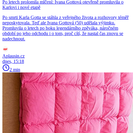
Po letech prolomila mlčení: Ivana Gottová otevřeně promluvila o
Karlovi i nové etapě
Po smrti Karla Gotta se stáhla z veřejného života a rozhovory téměř
neposkytovala. Teď ale Ivana Gottová (50) udělala výjimku.
Promluvila o letech po boku legendárního zpěváka, náročném
období po jeho odchodu i o tom, proč cítí, že nastal čas znovu se
nadechnout.
Aplausin.cz
dnes, 15:18
2 min