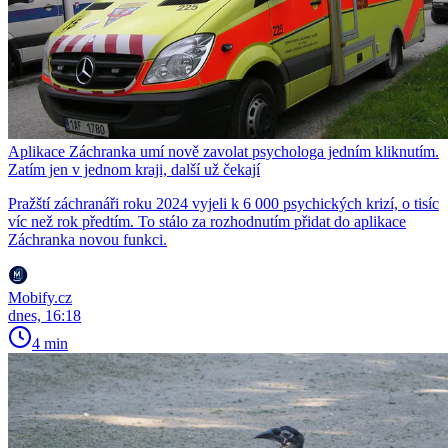
Aplikace Záchranka umí nově zavolat psychologa jedním kliknutím.
Zatím jen v jednom kraji, další už čekají
Pražští záchranáři roku 2024 vyjeli k 6 000 psychických krizí, o tisíc
víc než rok předtím. To stálo za rozhodnutím přidat do aplikace
Záchranka novou funkci.
Mobify.cz
dnes, 16:18
4 min