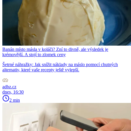
Banán místo másla v koláči? Zní to divně, ale výsledek je
krémovější. A stojí to zlomek ceny
Šetrné náhražky: Jak snížit náklady na máslo pomocí chutných
alternativ, které vaše recepty ještě vylepší.
adbz.cz
dnes, 16:30
2 min