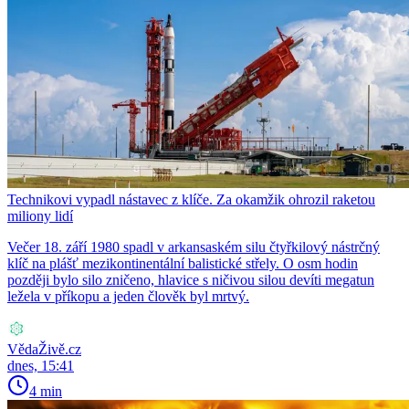
Technikovi vypadl nástavec z klíče. Za okamžik ohrozil raketou
miliony lidí
Večer 18. září 1980 spadl v arkansaském silu čtyřkilový nástrčný
klíč na plášť mezikontinentální balistické střely. O osm hodin
později bylo silo zničeno, hlavice s ničivou silou devíti megatun
ležela v příkopu a jeden člověk byl mrtvý.
VědaŽivě.cz
dnes, 15:41
4 min