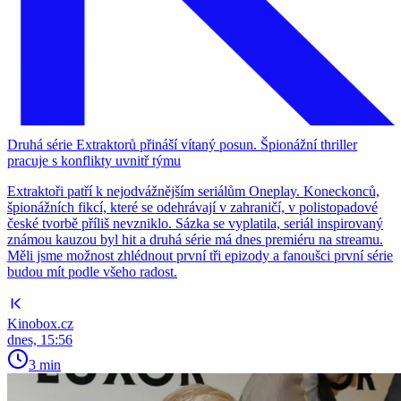
Druhá série Extraktorů přináší vítaný posun. Špionážní thriller
pracuje s konflikty uvnitř týmu
Extraktoři patří k nejodvážnějším seriálům Oneplay. Koneckonců,
špionážních fikcí, které se odehrávají v zahraničí, v polistopadové
české tvorbě příliš nevzniklo. Sázka se vyplatila, seriál inspirovaný
známou kauzou byl hit a druhá série má dnes premiéru na streamu.
Měli jsme možnost zhlédnout první tři epizody a fanoušci první série
budou mít podle všeho radost.
Kinobox.cz
dnes, 15:56
3 min