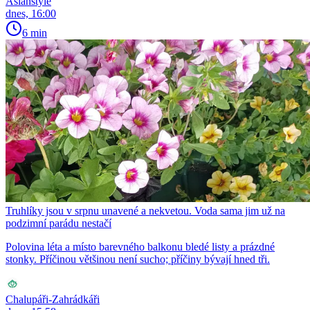
Asianstyle
dnes, 16:00
6 min
Truhlíky jsou v srpnu unavené a nekvetou. Voda sama jim už na
podzimní parádu nestačí
Polovina léta a místo barevného balkonu bledé listy a prázdné
stonky. Příčinou většinou není sucho; příčiny bývají hned tři.
Chalupáři-Zahrádkáři