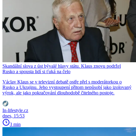
Skandální slova z úst bývalé hlavy státu. Klaus znovu podržel
Rusko a spousta lidí si ťuká na čelo
Václav Klaus se v televizní debatě ostře přel s moderátorkou o
Rusko a Ukrajinu. Jeho vystoupení přitom nepůsobí jako izolovaný
výrok, ale jako pokračování dlouhodobě čitelného postoje.
In-lifestyle.cz
dnes, 15:53
3 min