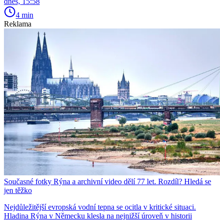
dnes, 15:58
4 min
Reklama
Současné fotky Rýna a archivní video dělí 77 let. Rozdíl? Hledá se
jen těžko
Nejdůležitější evropská vodní tepna se ocitla v kritické situaci.
Hladina Rýna v Německu klesla na nejnižší úroveň v historii