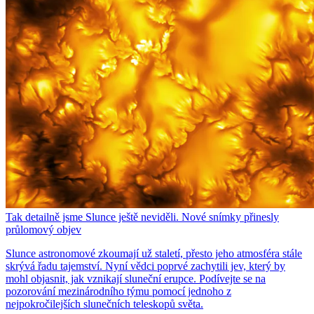
Tak detailně jsme Slunce ještě neviděli. Nové snímky přinesly
průlomový objev
Slunce astronomové zkoumají už staletí, přesto jeho atmosféra stále
skrývá řadu tajemství. Nyní vědci poprvé zachytili jev, který by
mohl objasnit, jak vznikají sluneční erupce. Podívejte se na
pozorování mezinárodního týmu pomocí jednoho z
nejpokročilejších slunečních teleskopů světa.