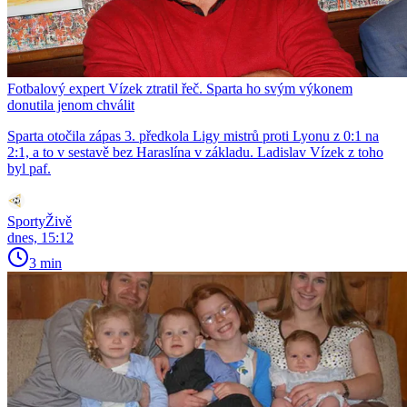
Fotbalový expert Vízek ztratil řeč. Sparta ho svým výkonem
donutila jenom chválit
Sparta otočila zápas 3. předkola Ligy mistrů proti Lyonu z 0:1 na
2:1, a to v sestavě bez Haraslína v základu. Ladislav Vízek z toho
byl paf.
SportyŽivě
dnes, 15:12
3 min