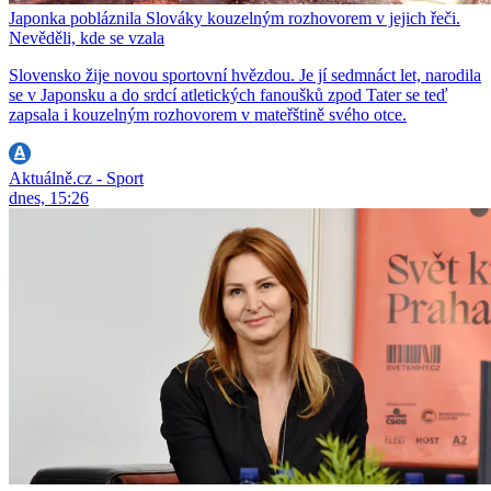
Japonka pobláznila Slováky kouzelným rozhovorem v jejich řeči.
Nevěděli, kde se vzala
Slovensko žije novou sportovní hvězdou. Je jí sedmnáct let, narodila
se v Japonsku a do srdcí atletických fanoušků zpod Tater se teď
zapsala i kouzelným rozhovorem v mateřštině svého otce.
Aktuálně.cz - Sport
dnes, 15:26