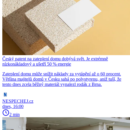
Český patent na zateplení domu dobývá svět. Je extrémně
nízkonákladový a ušetří 50 % energie
Zateplení domu může snížit náklady za vytápění až o 60 procent.
Většina majitelů domů v Česku sahá po polystyrenu, aniž tuší, že
tento dnes zcela běžný materiál vynalezl rodák z Brna.
NESPECHEJ.cz
dnes, 16:00
2 min