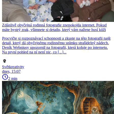
Zdánlivě obyčejná rodinná fotografie znepokojila internet. Pokud
máte bystrý zrak, všimnete si detailu, který vám nažene husí kůži
Procvičte si rozpoznávací schopnosti a zkuste na této fotografii najít
detail, který dá obyčejnému rodinnému snímku strašidelný nádech.
Deník Webniusy upozornil na fotografii, která koluje po internetu.
Na první pohled na ní není nic, co [...]...
Světkreativity
dnes, 15:07
2 min