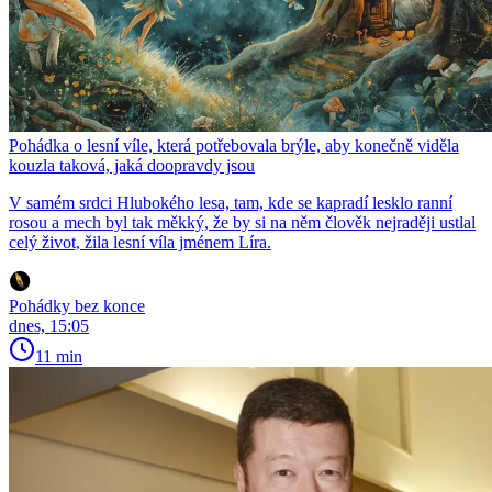
Pohádka o lesní víle, která potřebovala brýle, aby konečně viděla
kouzla taková, jaká doopravdy jsou
V samém srdci Hlubokého lesa, tam, kde se kapradí lesklo ranní
rosou a mech byl tak měkký, že by si na něm člověk nejraději ustlal
celý život, žila lesní víla jménem Líra.
Pohádky bez konce
dnes, 15:05
11 min