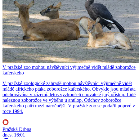
V pražské zoo mohou návštěvníci výjimečně vidět mládě zoborožce
kaferského
V pražské zoologické zahradě mohou návštěvníci výjimečně vidět
mládě afrického ptáka zoborožce kaferského. Obvykle jsou mláďata
odchovávána v zázemí, letos vyzkoušeli chovatelé jiný přístup. Lidé
naleznou zoborožce ve výběhu u antilop. Odchov zoborožce
kaferského patří mezi náročnější. V pražské zoo se podařil poprvé v
roce 1994.
Pražská Drbna
dnes, 16:01