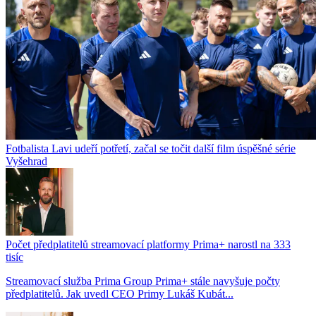
Fotbalista Lavi udeří potřetí, začal se točit další film úspěšné série
Vyšehrad
Počet předplatitelů streamovací platformy Prima+ narostl na 333
tisíc
Streamovací služba Prima Group Prima+ stále navyšuje počty
předplatitelů. Jak uvedl CEO Primy Lukáš Kubát...