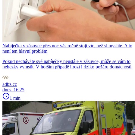
Nabíječka v zásuvce přes noc vás ročně stojí víc, než si myslíte. A to
není ten hlavní problém
Pokud necháváte své nabíječky neustále v zásuvce, může se vám to
nehezky vymstít. V horším případě hrozí i riziko požáru domácnosti.
adbz.cz
dnes, 16:25
1 min