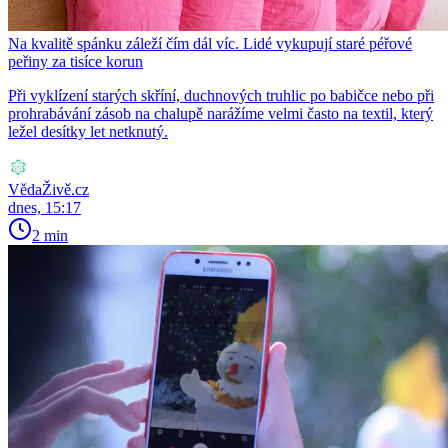
Na kvalitě spánku záleží čím dál víc. Lidé vykupují staré péřové
peřiny za tisíce korun
Při vyklízení starých skříní, duchnových truhlic po babičce nebo při
prohrabávání zásob na chalupě narážíme velmi často na textil, který
ležel desítky let netknutý.
VědaŽivě.cz
dnes, 15:17
2 min