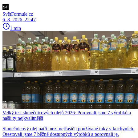
SvětFormule.cz
6. 8. 2026, 22:47
1 min
Velký test slunečnicových olejů 2026: Porovnali jsme 7 výrobků a
našli ty nejkvalitnější
Slunečnicový olej patří mezi nejčastěji používané tuky v kuchyních.
Otestovali jsme 7 běžně dostupných výrobků a porovnali je.