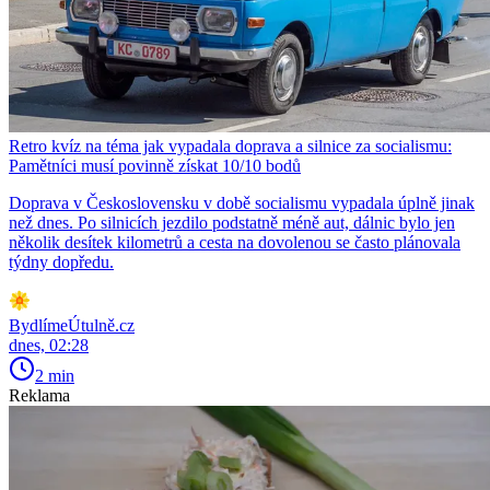
Retro kvíz na téma jak vypadala doprava a silnice za socialismu:
Pamětníci musí povinně získat 10/10 bodů
Doprava v Československu v době socialismu vypadala úplně jinak
než dnes. Po silnicích jezdilo podstatně méně aut, dálnic bylo jen
několik desítek kilometrů a cesta na dovolenou se často plánovala
týdny dopředu.
BydlímeÚtulně.cz
dnes, 02:28
2 min
Reklama