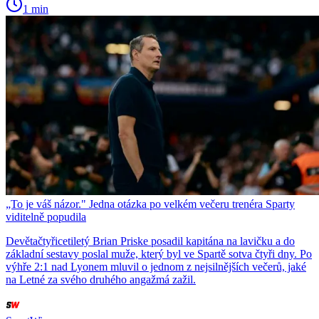
1 min
„To je váš názor." Jedna otázka po velkém večeru trenéra Sparty
viditelně popudila
Devětačtyřicetiletý Brian Priske posadil kapitána na lavičku a do
základní sestavy poslal muže, který byl ve Spartě sotva čtyři dny. Po
výhře 2:1 nad Lyonem mluvil o jednom z nejsilnějších večerů, jaké
na Letné za svého druhého angažmá zažil.