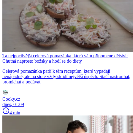
Ta nejpoctivější celerová pomazánka, která vám připomene dětství:
Chutná naprosto božsky a hodí se do diety
Celerová pomazánka patří k těm receptům, které vypadají
nenápadně, ale na stole vždy sklidí největší úspěch. Stačí nastrouhat,
promíchat a podávat.
Cooky.cz
dnes, 01:09
4 min