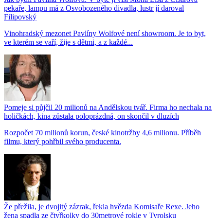
pekaře, lampu má z Osvobozeného divadla, lustr jí daroval
Filipovský
Vinohradský mezonet Pavlíny Wolfové není showroom. Je to byt,
ve kterém se vaří, žije s dětmi, a z každé...
Pomeje si půjčil 20 milionů na Andělskou tvář. Firma ho nechala na
holičkách, kina zůstala poloprázdná, on skončil v dluzích
Rozpočet 70 milionů korun, české kinotržby 4,6 milionu. Příběh
filmu, který pohřbil svého producenta.
Že přežila, je dvojitý zázrak, řekla hvězda Komisaře Rexe. Jeho
žena spadla ze čtyřkolky do 30metrové rokle v Tyrolsku