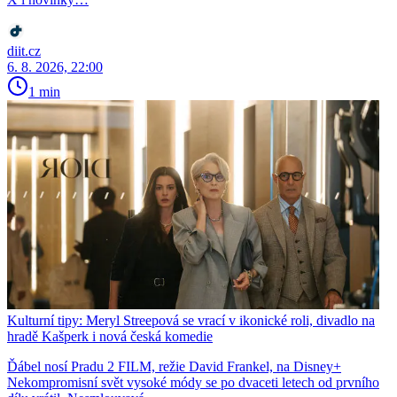
diit.cz
6. 8. 2026, 22:00
1 min
Kulturní tipy: Meryl Streepová se vrací v ikonické roli, divadlo na
hradě Kašperk i nová česká komedie
Ďábel nosí Pradu 2 FILM, režie David Frankel, na Disney+
Nekompromisní svět vysoké módy se po dvaceti letech od prvního