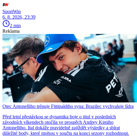
SportWin
6. 8. 2026, 23:39
2 min
Reklama
Otec Antonelliho trénuje Fittipaldiho syna: Brazilec vychvaluje lídra
Před letní přestávkou se dynamika boje o titul v posledních
závodních víkendech otočila ve prospěch Andrey Kimiho
Antonelliho. Ital dokáže pravidelně zajíždět výsledky a sbírat
důležité body, které mohou v součtu na konci sezony rozhodnout.