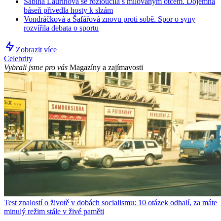
Sabina Laurinová se rozloučila s milovaným otcem. Dojemná
báseň přivedla hosty k slzám
Vondráčková a Šafářová znovu proti sobě. Spor o syny
rozvířila debata o sportu
Zobrazit více
Celebrity
Vybrali jsme pro vás
Magazíny a zajímavosti
Test znalostí o životě v dobách socialismu: 10 otázek odhalí, za máte
minulý režim stále v živé paměti