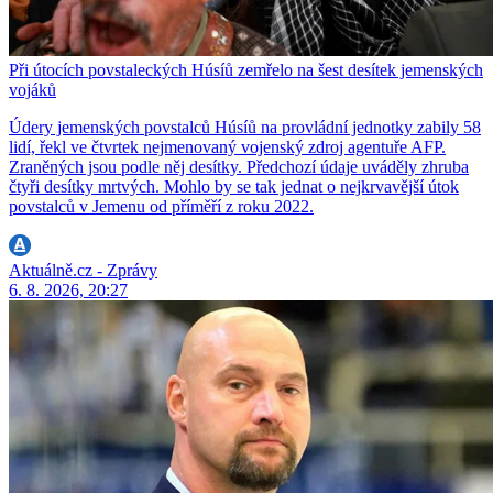
Při útocích povstaleckých Húsíů zemřelo na šest desítek jemenských
vojáků
Údery jemenských povstalců Húsíů na provládní jednotky zabily 58
lidí, řekl ve čtvrtek nejmenovaný vojenský zdroj agentuře AFP.
Zraněných jsou podle něj desítky. Předchozí údaje uváděly zhruba
čtyři desítky mrtvých. Mohlo by se tak jednat o nejkrvavější útok
povstalců v Jemenu od příměří z roku 2022.
Aktuálně.cz - Zprávy
6. 8. 2026, 20:27