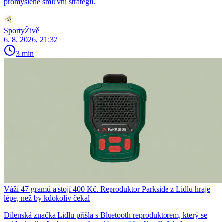
promyšlené smluvní strategii.
SportyŽivě
6. 8. 2026, 21:32
3 min
Váží 47 gramů a stojí 400 Kč. Reproduktor Parkside z Lidlu hraje
lépe, než by kdokoliv čekal
Dílenská značka Lidlu přišla s Bluetooth reproduktorem, který se