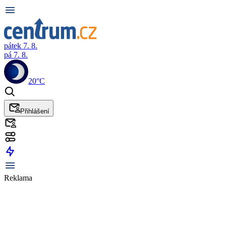
pátek 7. 8.
pá 7. 8.
20°C
Přihlášení
Reklama