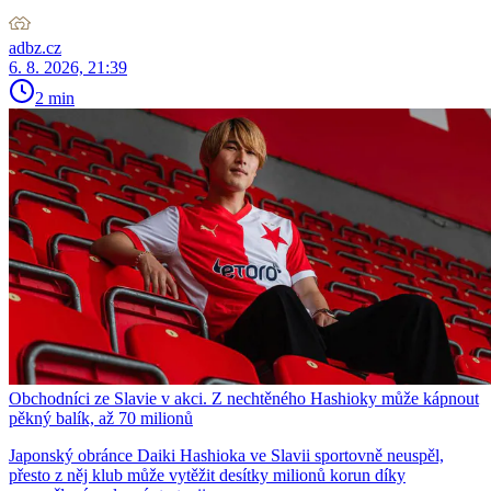
adbz.cz
6. 8. 2026, 21:39
2 min
Obchodníci ze Slavie v akci. Z nechtěného Hashioky může kápnout
pěkný balík, až 70 milionů
Japonský obránce Daiki Hashioka ve Slavii sportovně neuspěl,
přesto z něj klub může vytěžit desítky milionů korun díky