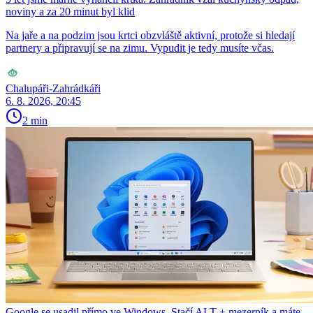
noviny a za 20 minut byl klid
Na jaře a na podzim jsou krtci obzvláště aktivní, protože si hledají
partnery a připravují se na zimu. Vypudit je tedy musíte včas.
Chalupáři-Zahrádkáři
6. 8. 2026, 20:45
2 min
Google se usadil přímo ve Windows. Stačí ALT + mezerník a máte