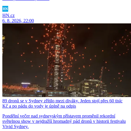
HN.cz
6. 8. 2026, 22:00
89 dronů se v Sydney zřítilo mezi diváky. Jeden stojí přes 60 tisíc
Kč a po pádu do vody je úplně na odpis
Pondělní večer nad sydneyským přístavem proměnil rekordní
světelnou show v nejdražší hromadný pád dronů v historii festivalu
Vivid Sydney.