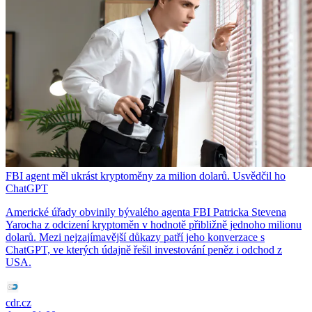
FBI agent měl ukrást kryptoměny za milion dolarů. Usvědčil ho
ChatGPT
Americké úřady obvinily bývalého agenta FBI Patricka Stevena
Yarocha z odcizení kryptoměn v hodnotě přibližně jednoho milionu
dolarů. Mezi nejzajímavější důkazy patří jeho konverzace s
ChatGPT, ve kterých údajně řešil investování peněz i odchod z
USA.
cdr.cz