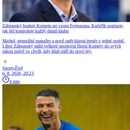
Zábranský buduje Kometu po vzoru Fergusona. Kučeřík popisuje,
jak šéf kontroluje každý detail klubu
Majitel, generální manažer a nově opět hlavní trenér v jedné osobě.
Libor Zábranský stáhl veškeré sportovní řízení Komety do svých
rukou právě ve chvíli, kdy klub míří do nové éry.
SportyŽivě
6. 8. 2026, 20:23
4 min