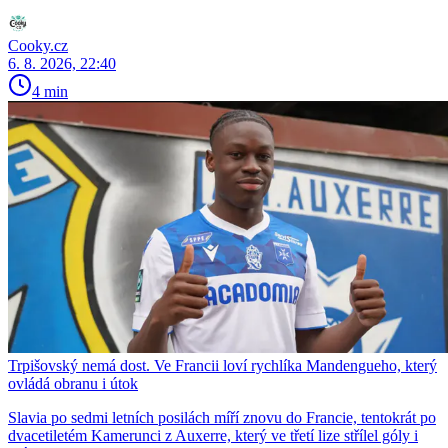
Cooky.cz
6. 8. 2026, 22:40
4 min
Trpišovský nemá dost. Ve Francii loví rychlíka Mandengueho, který
ovládá obranu i útok
Slavia po sedmi letních posilách míří znovu do Francie, tentokrát po
dvacetiletém Kamerunci z Auxerre, který ve třetí lize střílel góly i