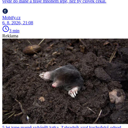
vejde do dlaně a hraje mnohem lépe, než by člověk čekal.
Mobify.cz
6. 8. 2026, 21:08
3 min
Reklama
5 let jsme marně vyháněli krtka. Zahradník vzal kuchyňský odpad,