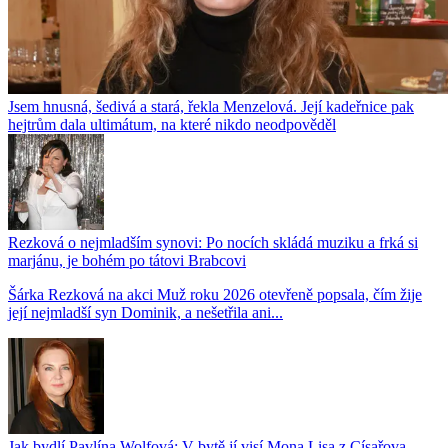
Jsem hnusná, šedivá a stará, řekla Menzelová. Její kadeřnice pak
hejtrům dala ultimátum, na které nikdo neodpověděl
Rezková o nejmladším synovi: Po nocích skládá muziku a frká si
marjánu, je bohém po tátovi Brabcovi
Šárka Rezková na akci Muž roku 2026 otevřeně popsala, čím žije
její nejmladší syn Dominik, a nešetřila ani...
Jak bydlí Pavlína Wolfová: V bytě jí visí Mona Lisa z Císařova