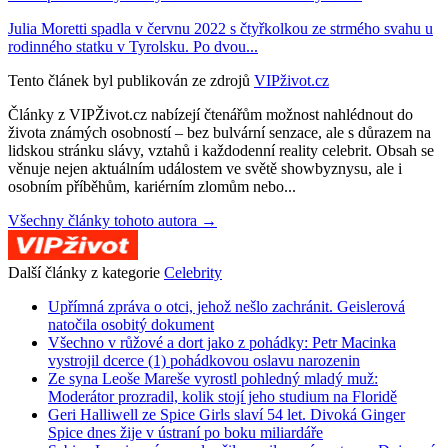
Julia Moretti spadla v červnu 2022 s čtyřkolkou ze strmého svahu u
rodinného statku v Tyrolsku. Po dvou...
Tento článek byl publikován ze zdrojů
VIPživot.cz
Články z VIPŽivot.cz nabízejí čtenářům možnost nahlédnout do
života známých osobností – bez bulvární senzace, ale s důrazem na
lidskou stránku slávy, vztahů i každodenní reality celebrit. Obsah se
věnuje nejen aktuálním událostem ve světě showbyznysu, ale i
osobním příběhům, kariérním zlomům nebo...
Všechny články tohoto autora →
Další články z kategorie
Celebrity
Upřímná zpráva o otci, jehož nešlo zachránit. Geislerová
natočila osobitý dokument
Všechno v růžové a dort jako z pohádky: Petr Macinka
vystrojil dcerce (1) pohádkovou oslavu narozenin
Ze syna Leoše Mareše vyrostl pohledný mladý muž:
Moderátor prozradil, kolik stojí jeho studium na Floridě
Geri Halliwell ze Spice Girls slaví 54 let. Divoká Ginger
Spice dnes žije v ústraní po boku miliardáře