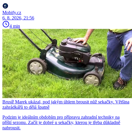
Mobify.cz
6. 8. 2026, 21:56
4 min
Brusíř Marek ukázal, pod jakým úhlem brousit nůž sekačky. Většina
zahrádkářů to dělá špatně
Podzim je ideálním obdobím pro přípravu zahradní techniky na
příští sezonu. Začít je dobré u sekačky, kterou je třeba důkladně
nabrousit.