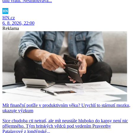
dílu vrátil. Nesmlouvavá...
HN.cz
6. 8. 2026, 22:00
Reklama
Mít finanční potíže v produktivním věku? Urychlí to stárnutí mozku,
ukazuje výzkum
Sice chudoba cti netratí, ale mít neustále hluboko do kapsy není nic
příjemného. Tým britských vědců pod vedením Praveethy
Patalayové z londýnské...