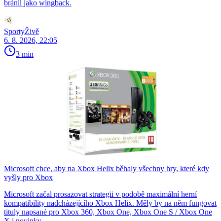
bránil jako wingback.
SportyŽivě
6. 8. 2026, 22:05
3 min
Microsoft chce, aby na Xbox Helix běhaly všechny hry, které kdy
vyšly pro Xbox
Microsoft začal prosazovat strategii v podobě maximální herní
kompatibility nadcházejícího Xbox Helix. Měly by na něm fungovat
tituly napsané pro Xbox 360, Xbox One, Xbox One S / Xbox One
X i novinky…