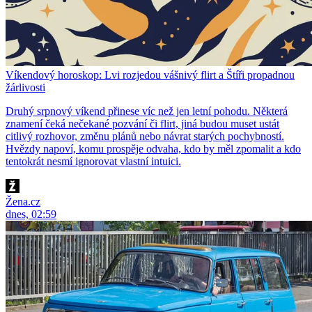
Víkendový horoskop: Lvi rozjedou vášnivý flirt a Štíři propadnou
žárlivosti
Druhý srpnový víkend přinese víc než jen letní pohodu. Některá
znamení čeká nečekané pozvání či flirt, jiná budou muset ustát
citlivý rozhovor, změnu plánů nebo návrat starých pochybností.
Hvězdy napoví, komu prospěje odvaha, kdo by měl zpomalit a kdo
tentokrát nesmí ignorovat vlastní intuici.
Žena.cz
dnes, 02:59