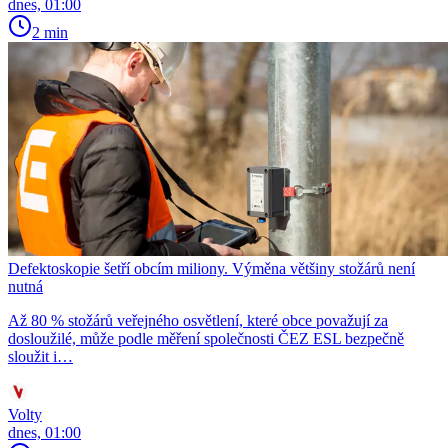
dnes, 01:00
2 min
Defektoskopie šetří obcím miliony. Výměna většiny stožárů není
nutná
Až 80 % stožárů veřejného osvětlení, které obce považují za
dosloužilé, může podle měření společnosti ČEZ ESL bezpečně
sloužit i…
Volty
dnes, 01:00