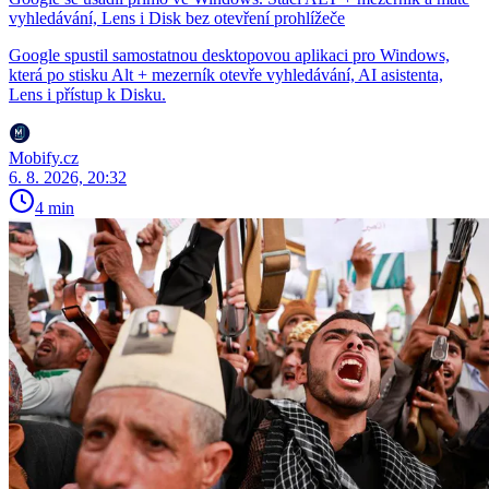
vyhledávání, Lens i Disk bez otevření prohlížeče
Google spustil samostatnou desktopovou aplikaci pro Windows,
která po stisku Alt + mezerník otevře vyhledávání, AI asistenta,
Lens i přístup k Disku.
Mobify.cz
6. 8. 2026, 20:32
4 min