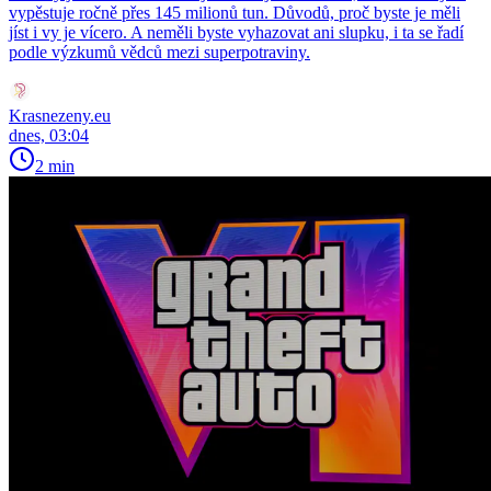
vypěstuje ročně přes 145 milionů tun. Důvodů, proč byste je měli
jíst i vy je vícero. A neměli byste vyhazovat ani slupku, i ta se řadí
podle výzkumů vědců mezi superpotraviny.
Krasnezeny.eu
dnes, 03:04
2 min