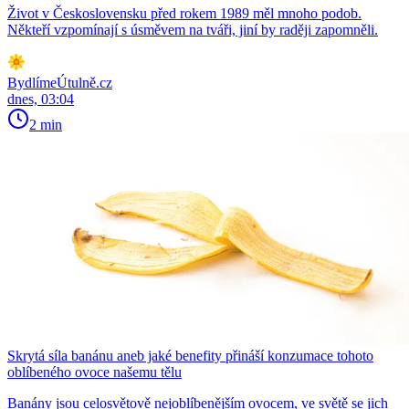
Život v Československu před rokem 1989 měl mnoho podob.
Někteří vzpomínají s úsměvem na tváři, jiní by raději zapomněli.
BydlímeÚtulně.cz
dnes, 03:04
2 min
Skrytá síla banánu aneb jaké benefity přináší konzumace tohoto
oblíbeného ovoce našemu tělu
Banány jsou celosvětově nejoblíbenějším ovocem, ve světě se jich