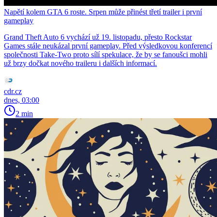
Napětí kolem GTA 6 roste. Srpen může přinést třetí trailer i první
gameplay
Grand Theft Auto 6 vychází už 19. listopadu, přesto Rockstar
Games stále neukázal první gameplay. Před výsledkovou konferencí
společnosti Take-Two proto sílí spekulace, že by se fanoušci mohli
už brzy dočkat nového traileru i dalších informací.
cdr.cz
dnes, 03:00
2 min