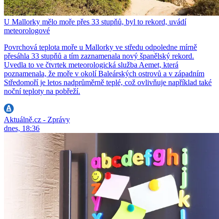
U Mallorky mělo moře přes 33 stupňů, byl to rekord, uvádí
meteorologové
Povrchová teplota moře u Mallorky ve středu odpoledne mírně
přesáhla 33 stupňů a tím zaznamenala nový španělský rekord.
Uvedla to ve čtvrtek meteorologická služba Aemet, která
poznamenala, že moře v okolí Baleárských ostrovů a v západním
Středomoří je letos nadprůměrně teplé, což ovlivňuje například také
noční teploty na pobřeží.
Aktuálně.cz - Zprávy
dnes, 18:36