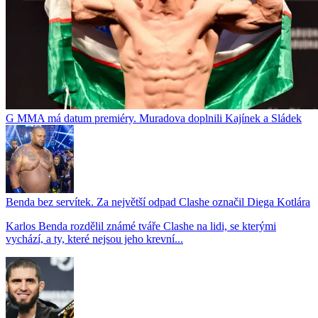
G MMA má datum premiéry. Muradova doplnili Kajínek a Sládek
Benda bez servítek. Za největší odpad Clashe označil Diega Kotlára
Karlos Benda rozdělil známé tváře Clashe na lidi, se kterými
vychází, a ty, které nejsou jeho krevní...