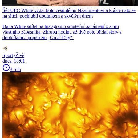
Šéf UFC White vzdal hold zesnulému Nascimentovi a krátce nato se
na sítích pochlubil doutníkem a skvělým dnem
Dana White sdílel na Instagramu smuteční oznámení o smrti
vlastního zápasníka. Zhruba hodinu až dvě poté přidal story s
doutníkem a popiskem „Great Day“.
SportyŽivě
dnes, 18:01
3 min