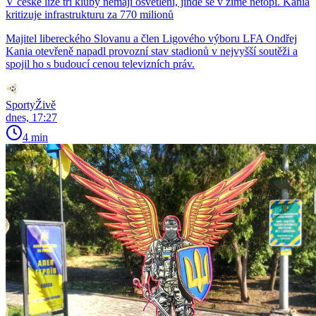
V české lize tři kluby nemají osvětlení, jinde se v zimě netopí. Kania
kritizuje infrastrukturu za 770 milionů
Majitel libereckého Slovanu a člen Ligového výboru LFA Ondřej
Kania otevřeně napadl provozní stav stadionů v nejvyšší soutěži a
spojil ho s budoucí cenou televizních práv.
SportyŽivě
dnes, 17:27
4 min