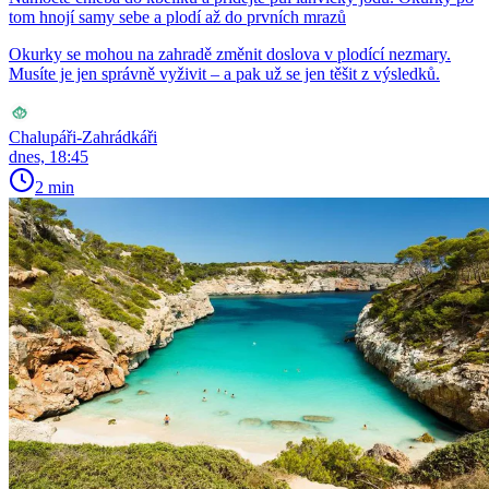
tom hnojí samy sebe a plodí až do prvních mrazů
Okurky se mohou na zahradě změnit doslova v plodící nezmary.
Musíte je jen správně vyživit – a pak už se jen těšit z výsledků.
Chalupáři-Zahrádkáři
dnes, 18:45
2 min