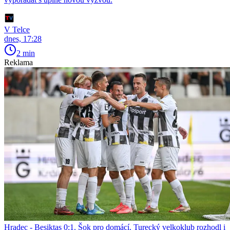
V Telce
dnes, 17:28
2 min
Reklama
Hradec - Besiktas 0:1. Šok pro domácí. Turecký velkoklub rozhodl i