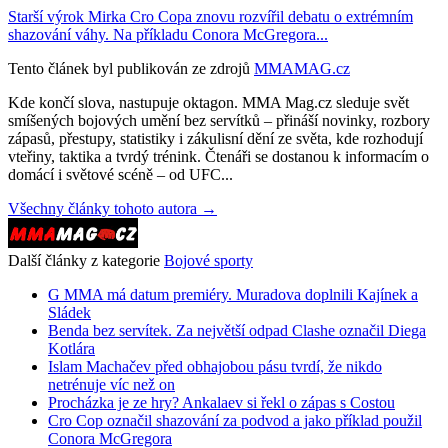
Starší výrok Mirka Cro Copa znovu rozvířil debatu o extrémním
shazování váhy. Na příkladu Conora McGregora...
Tento článek byl publikován ze zdrojů
MMAMAG.cz
Kde končí slova, nastupuje oktagon. MMA Mag.cz sleduje svět
smíšených bojových umění bez servítků – přináší novinky, rozbory
zápasů, přestupy, statistiky i zákulisní dění ze světa, kde rozhodují
vteřiny, taktika a tvrdý trénink. Čtenáři se dostanou k informacím o
domácí i světové scéně – od UFC...
Všechny články tohoto autora →
Další články z kategorie
Bojové sporty
G MMA má datum premiéry. Muradova doplnili Kajínek a
Sládek
Benda bez servítek. Za největší odpad Clashe označil Diega
Kotlára
Islam Machačev před obhajobou pásu tvrdí, že nikdo
netrénuje víc než on
Procházka je ze hry? Ankalaev si řekl o zápas s Costou
Cro Cop označil shazování za podvod a jako příklad použil
Conora McGregora