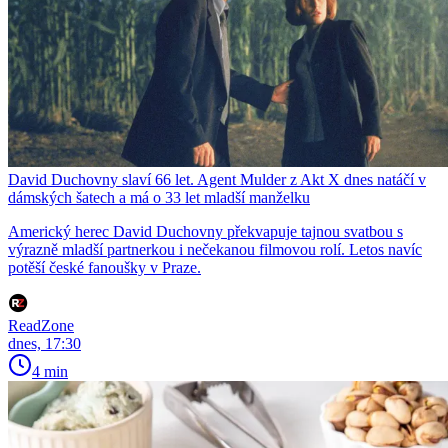
David Duchovny slaví 66 let. Agent Mulder z Akt X dnes natáčí v
dámských šatech a má o 33 let mladší manželku
Americký herec David Duchovny překvapuje tajnou svatbou s
výrazně mladší partnerkou i nečekanou filmovou rolí. Letos navíc
potěší české fanoušky v Praze.
ReadZone
dnes, 17:30
4 min