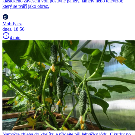
klasického zavěšení volí posuvné panely, lamely nebo televizor,
který se tváří jako obraz.
Mobify.cz
dnes, 18:56
4 min
Namočte chleba do kbelíku a přidejte půl lahvičky jódu. Okurky po