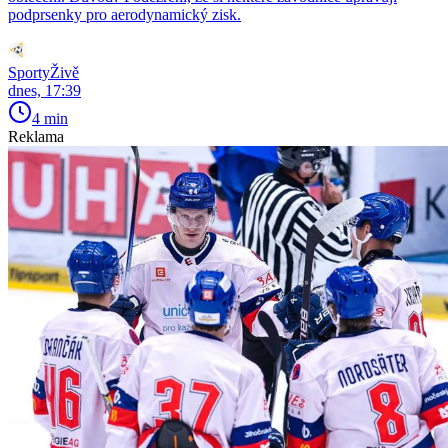
podprsenky pro aerodynamický zisk.
SportyŽivě
dnes, 17:39
4 min
Reklama