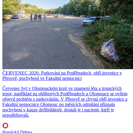
ČERVENEC 2026: Parkování na Poděbradech, obří investice v
Přerově, pochybení ve Fakultní nemocnici
Červenec byl v Olomouckém kraji ve znamení léta a tropických
tepot, například na oblíbených Poděbradech u Olomouce se ovšem
objevil problém s parkováním. V Přerově se chystá obří investice a
Fakultní nemocnice Olomouc po měsících odmítání přiznala
pochybení v kauze defibrilátorů, dostali je i pacienti, kteří je
nepotřebovali.
Hanácká Drbna