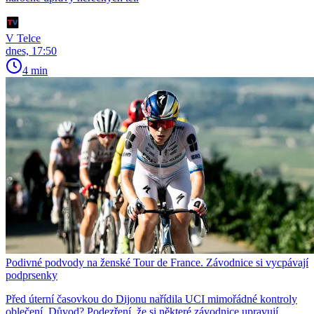
V Telce
dnes, 17:50
4 min
Podivné podvody na ženské Tour de France. Závodnice si vycpávají
podprsenky
Před úterní časovkou do Dijonu nařídila UCI mimořádné kontroly
oblečení. Důvod? Podezření, že si některé závodnice upravují