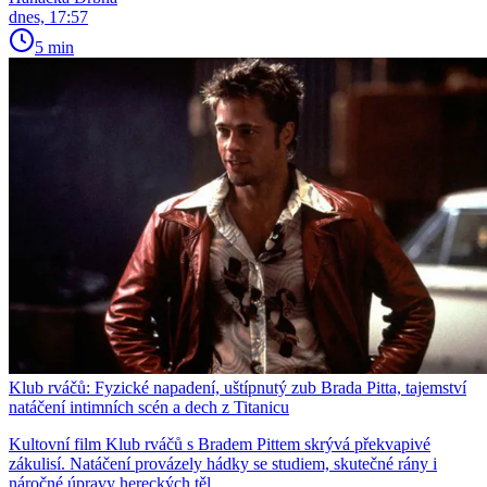
dnes, 17:57
5 min
Klub rváčů: Fyzické napadení, uštípnutý zub Brada Pitta, tajemství
natáčení intimních scén a dech z Titanicu
Kultovní film Klub rváčů s Bradem Pittem skrývá překvapivé
zákulisí. Natáčení provázely hádky se studiem, skutečné rány i
náročné úpravy hereckých těl.