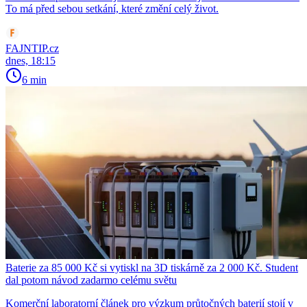
To má před sebou setkání, které změní celý život.
FAJNTIP.cz
dnes, 18:15
6 min
Baterie za 85 000 Kč si vytiskl na 3D tiskárně za 2 000 Kč. Student
dal potom návod zadarmo celému světu
Komerční laboratorní článek pro výzkum průtočných baterií stojí v