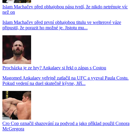
Islam Machačev před obhajobou pásu tvrdí, že nikdo netrénuje víc
než on
Islam Machačev před první obhajobou titulu ve welterové váze
připustil, že porazit ho možné je. Jistotu mu...
Procházka je ze hry? Ankalaev si řekl o zápas s Costou
Magomed Ankalaev veřejně zatlačil na UFC a vyzval Paula Costu.
Pokud vedení na duel skutečně kývne, Jiří...
Cro Cop označil shazování za podvod a jako příklad použil Conora
McGregora