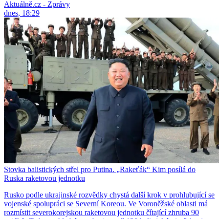
Aktuálně.cz - Zprávy
dnes, 18:29
Stovka balistických střel pro Putina. „Rakeťák“ Kim posílá do
Ruska raketovou jednotku
Rusko podle ukrajinské rozvědky chystá další krok v prohlubující se
vojenské spolupráci se Severní Koreou. Ve Voroněžské oblasti má
rozmístit severokorejskou raketovou jednotku čítající zhruba 90