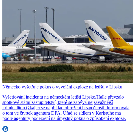
Německo vyšetřuje pokus o vyvolání exploze na letišti v Lipsku
Vyšetřování incidentu na německém letišti Lipsko/Halle převzalo
spolkové státní zastupitelství, které se zabývá nejzávažnější
kriminalitou týkající se například ohrožení bezpečnosti. Informovala
o tom ve čtvrtek agentura DPA. Úřad se sídlem v Karlsruhe má
podle agentury podezření na úmyslný pokus o způsobení exploze.