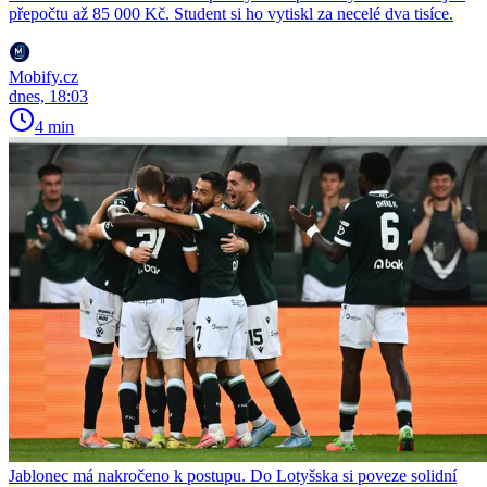
přepočtu až 85 000 Kč. Student si ho vytiskl za necelé dva tisíce.
Mobify.cz
dnes, 18:03
4 min
Jablonec má nakročeno k postupu. Do Lotyšska si poveze solidní