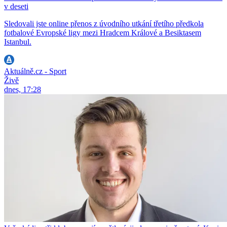
v deseti
Sledovali jste online přenos z úvodního utkání třetího předkola
fotbalové Evropské ligy mezi Hradcem Králové a Besiktasem
Istanbul.
Aktuálně.cz - Sport
Živě
dnes, 17:28