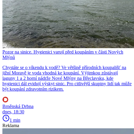
Pozor na sinice. Hygienici varují před koupáním v části Nových
Mlýnů
Chystáte se o víkendu k vodě? Ve většině přírodních koupališť na
jižní Moravě je voda vhodná ke koupání. Výjimkou zůstávají
laguny 1 a 2 horní nádrže Nové Mlýny na Břeclavsku, kde
hygienici dál evidují výskyt sinic. Pro citlivější skupiny lidí tak může
být koupání zdravotním rizikem.
Brněnská Drbna
dnes, 18:30
1 min
Reklama