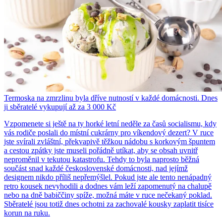
Termoska na zmrzlinu byla dříve nutností v každé domácnosti. Dnes
ji sběratelé vykupují až za 3 000 Kč
Vzpomenete si ještě na ty horké letní neděle za časů socialismu, kdy
vás rodiče poslali do místní cukrárny pro víkendový dezert? V ruce
jste svírali zvláštní, překvapivě těžkou nádobu s korkovým špuntem
a cestou zpátky jste museli pořádně utíkat, aby se obsah uvnitř
neproměnil v tekutou katastrofu. Tehdy to byla naprosto běžná
součást snad každé československé domácnosti, nad jejímž
designem nikdo příliš nepřemýšlel. Pokud jste ale tento nenápadný
retro kousek nevyhodili a dodnes vám leží zapomenutý na chalupě
nebo na dně babiččiny spíže, možná máte v ruce nečekaný poklad.
Sběratelé jsou totiž dnes ochotni za zachovalé kousky zaplatit tisíce
korun na ruku.