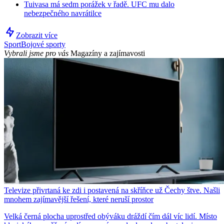
Tuivasa má sedm porážek v řadě. UFC mu dalo
nebezpečného navrátilce
Zobrazit více
Sport
Bojové sporty
Vybrali jsme pro vás
Magazíny a zajímavosti
Televize přivrtaná ke zdi i postavená na skříňce už Čechy štve. Našli
mnohem zajímavější řešení, které neruší prostor
Velká černá plocha uprostřed obýváku dráždí čím dál víc lidí. Místo