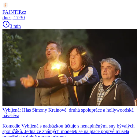
FAJNTIP.cz
dnes, 17:30
3 min
Vybíjená: Hlas Simony Krainové, druhá spolupráce a hollywoodská
návštěva
Komedie Vybíjená s nadsázkou účtuje s nenaplněnými sny bývalých
spolužáků. Jedna ze známých modelek se na place poprvé musela
vypořádat s úplně novou výzvou.