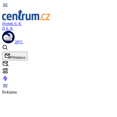
čtvrtek 6. 8.
čt 6. 8.
28°C
Přihlášení
Reklama