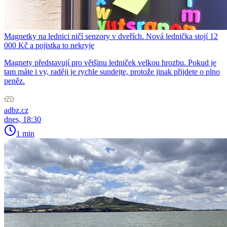
Magnetky na lednici ničí senzory v dveřích. Nová lednička stojí 12
000 Kč a pojistka to nekryje
Magnety představují pro většinu ledniček velkou hrozbu. Pokud je
tam máte i vy, raději je rychle sundejte, protože jinak přijdete o plno
peněz.
adbz.cz
dnes, 18:30
1 min