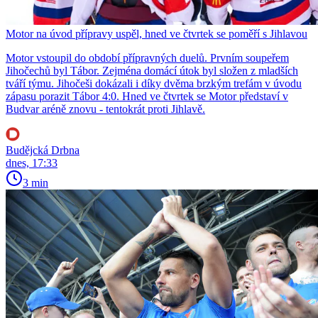
Motor na úvod přípravy uspěl, hned ve čtvrtek se poměří s Jihlavou
Motor vstoupil do období přípravných duelů. Prvním soupeřem
Jihočechů byl Tábor. Zejména domácí útok byl složen z mladších
tváří týmu. Jihočeši dokázali i díky dvěma brzkým trefám v úvodu
zápasu porazit Tábor 4:0. Hned ve čtvrtek se Motor představí v
Budvar aréně znovu - tentokrát proti Jihlavě.
Budějcká Drbna
dnes, 17:33
3 min