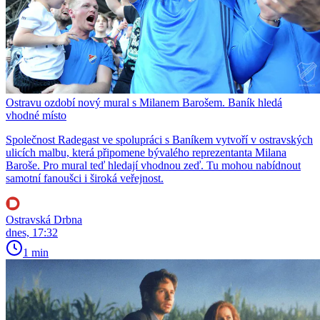
Ostravu ozdobí nový mural s Milanem Barošem. Baník hledá
vhodné místo
Společnost Radegast ve spolupráci s Baníkem vytvoří v ostravských
ulicích malbu, která připomene bývalého reprezentanta Milana
Baroše. Pro mural teď hledají vhodnou zeď. Tu mohou nabídnout
samotní fanoušci i široká veřejnost.
Ostravská Drbna
dnes, 17:32
1 min