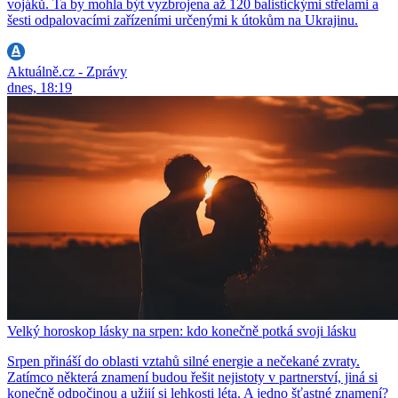
vojáků. Ta by mohla být vyzbrojena až 120 balistickými střelami a
šesti odpalovacími zařízeními určenými k útokům na Ukrajinu.
Aktuálně.cz - Zprávy
dnes, 18:19
Velký horoskop lásky na srpen: kdo konečně potká svoji lásku
Srpen přináší do oblasti vztahů silné energie a nečekané zvraty.
Zatímco některá znamení budou řešit nejistoty v partnerství, jiná si
konečně odpočinou a užijí si lehkosti léta. A jedno šťastné znamení?