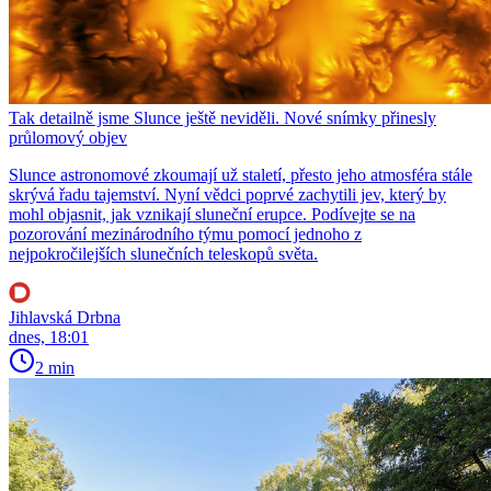
Tak detailně jsme Slunce ještě neviděli. Nové snímky přinesly
průlomový objev
Slunce astronomové zkoumají už staletí, přesto jeho atmosféra stále
skrývá řadu tajemství. Nyní vědci poprvé zachytili jev, který by
mohl objasnit, jak vznikají sluneční erupce. Podívejte se na
pozorování mezinárodního týmu pomocí jednoho z
nejpokročilejších slunečních teleskopů světa.
Jihlavská Drbna
dnes, 18:01
2 min