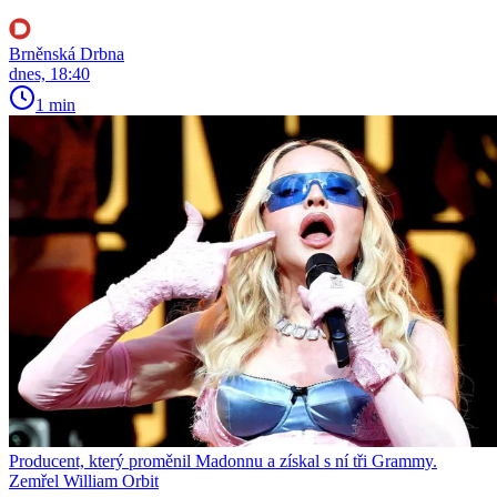
Brněnská Drbna
dnes, 18:40
1 min
Producent, který proměnil Madonnu a získal s ní tři Grammy.
Zemřel William Orbit