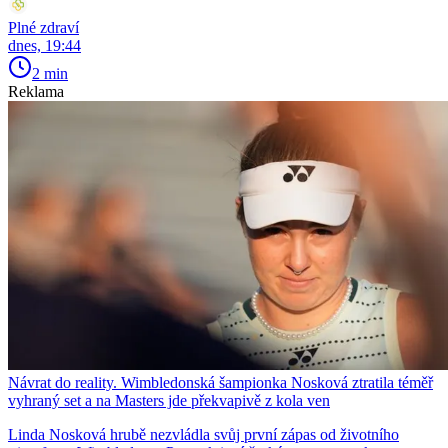
Plné zdraví
dnes, 19:44
2 min
Reklama
Návrat do reality. Wimbledonská šampionka Nosková ztratila téměř
vyhraný set a na Masters jde překvapivě z kola ven
Linda Nosková hrubě nezvládla svůj první zápas od životního