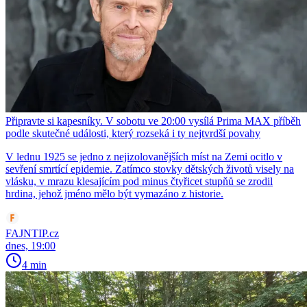
Připravte si kapesníky. V sobotu ve 20:00 vysílá Prima MAX příběh
podle skutečné události, který rozseká i ty nejtvrdší povahy
V lednu 1925 se jedno z nejizolovanějších míst na Zemi ocitlo v
sevření smrtící epidemie. Zatímco stovky dětských životů visely na
vlásku, v mrazu klesajícím pod minus čtyřicet stupňů se zrodil
hrdina, jehož jméno mělo být vymazáno z historie.
FAJNTIP.cz
dnes, 19:00
4 min