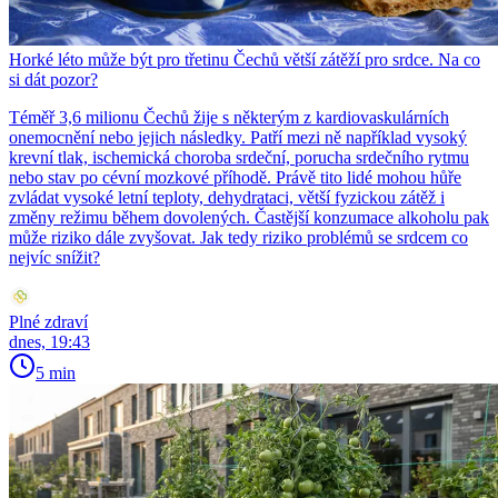
Horké léto může být pro třetinu Čechů větší zátěží pro srdce. Na co
si dát pozor?
Téměř 3,6 milionu Čechů žije s některým z kardiovaskulárních
onemocnění nebo jejich následky. Patří mezi ně například vysoký
krevní tlak, ischemická choroba srdeční, porucha srdečního rytmu
nebo stav po cévní mozkové příhodě. Právě tito lidé mohou hůře
zvládat vysoké letní teploty, dehydrataci, větší fyzickou zátěž i
změny režimu během dovolených. Častější konzumace alkoholu pak
může riziko dále zvyšovat. Jak tedy riziko problémů se srdcem co
nejvíc snížit?
Plné zdraví
dnes, 19:43
5 min