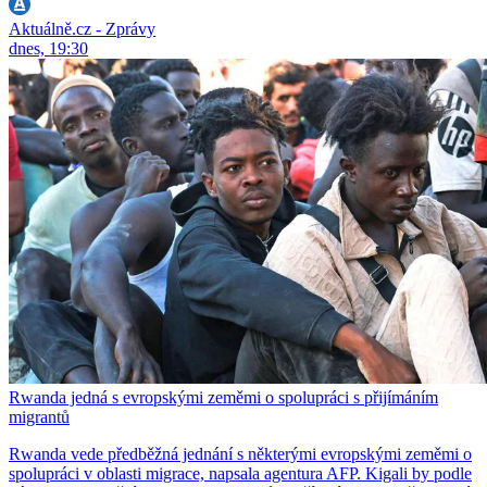
Aktuálně.cz - Zprávy
dnes, 19:30
Rwanda jedná s evropskými zeměmi o spolupráci s přijímáním
migrantů
Rwanda vede předběžná jednání s některými evropskými zeměmi o
spolupráci v oblasti migrace, napsala agentura AFP. Kigali by podle