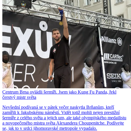
Centrum Brna ovládli šermíři. Jsem jako Kung Fu Panda, řekl
čerstvý mistr světa
Nevšední podívaná se v pátek večer naskytla Brňanům, kteří
zamířili k Jakubskému náměstí. Vidět totiž mohli nejen prestižní
šermíře z celého světa a jejich um, ale také olympijského medailistu
a novopečeného mistra světa Alexandera Choupenitche. Podívejte
se, jak to v srdci jihomoravské metropole vypadalo.