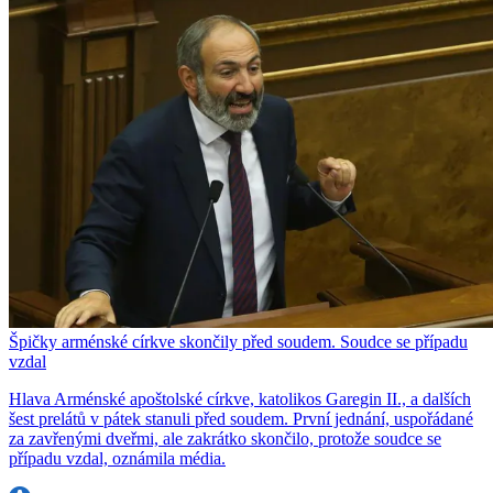
Špičky arménské církve skončily před soudem. Soudce se případu
vzdal
Hlava Arménské apoštolské církve, katolikos Garegin II., a dalších
šest prelátů v pátek stanuli před soudem. První jednání, uspořádané
za zavřenými dveřmi, ale zakrátko skončilo, protože soudce se
případu vzdal, oznámila média.