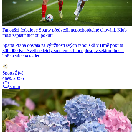
Fanoušci fotbalové Sparty předvedli nepochopitelné chování. Klub
musí zaplatit tučnou pokutu
Sparta Praha dostala za výtržnosti svých fanoušků v Brně pokutu
300 000 Kč. Světlice letěly směrem k hrací ploše, v sektoru hostů
hořela střecha toalet.
SportyŽivě
dnes, 20:55
3 min