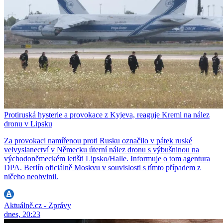
Protiruská hysterie a provokace z Kyjeva, reaguje Kreml na nález
dronu v Lipsku
Za provokaci namířenou proti Rusku označilo v pátek ruské
velvyslanectví v Německu úterní nález dronu s výbušninou na
východoněmeckém letišti Lipsko/Halle. Informuje o tom agentura
DPA. Berlín oficiálně Moskvu v souvislosti s tímto případem z
ničeho neobvinil.
Aktuálně.cz - Zprávy
dnes, 20:23