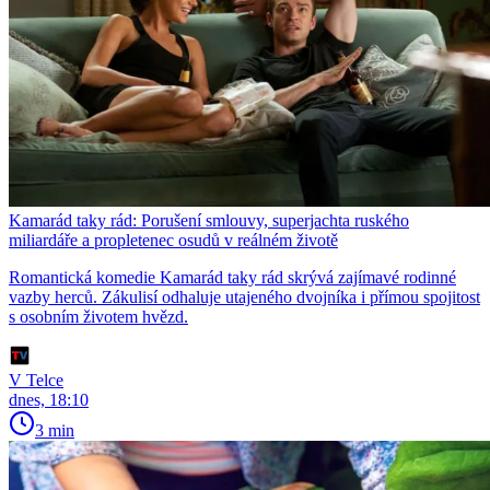
Kamarád taky rád: Porušení smlouvy, superjachta ruského
miliardáře a propletenec osudů v reálném životě
Romantická komedie Kamarád taky rád skrývá zajímavé rodinné
vazby herců. Zákulisí odhaluje utajeného dvojníka i přímou spojitost
s osobním životem hvězd.
V Telce
dnes, 18:10
3 min