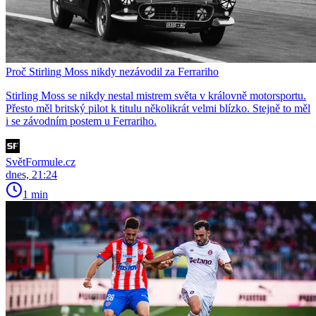
Proč Stirling Moss nikdy nezávodil za Ferrariho
Stirling Moss se nikdy nestal mistrem světa v královně motorsportu.
Přesto měl britský pilot k titulu několikrát velmi blízko. Stejně to měl
i se závodním postem u Ferrariho.
SvětFormule.cz
dnes, 21:24
1 min