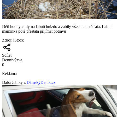
Děti hodily cihly na labutí hnízdo a zabily všechna mláďata. Labutí
maminka poté přestala přijímat potravu
Zdroj
:
iStock
Sdílet
Denní
výzva
0
Reklama
Další články z
DámskýDeník.cz