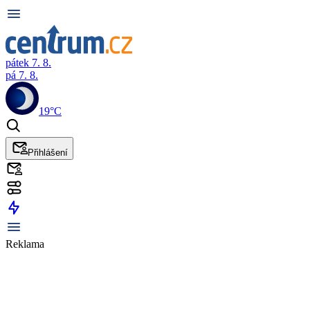
pátek 7. 8.
pá 7. 8.
19°C
Přihlášení
Reklama