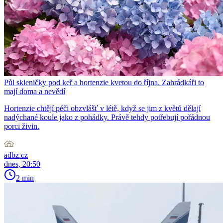
Půl skleničky pod keř a hortenzie kvetou do října. Zahrádkáři to
mají doma a nevědí
Hortenzie chtějí péči obzvlášť v létě, když se jim z květů dělají
nadýchané koule jako z pohádky. Právě tehdy potřebují pořádnou
porci živin.
adbz.cz
dnes, 20:50
2 min