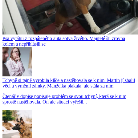
Psa vytáhli z rozpáleného auta sotva živého. Majitelé šli zrovna
kolem a nepřihlásili se
Tchyně si tajně vyrobila klíče a nastěhovala se k nim. Martin jí sbalil
věci a vyměnil zámky. Manželka plakala, ale stála za ním
Čtenář v dopise popisuje problém se svou tchyní, která se k nim
sprostě nastěhovala. On ale situaci vyřešil...