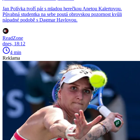
Jan Polívka tvoří pár s mladou herečkou Anetou Kalertovou.
Půvabná studentka na sebe poutá obrovskou pozornost kvůli
nápadné podobě s Dagmar Havlovou.
ReadZone
dnes, 18:12
4 min
Reklama