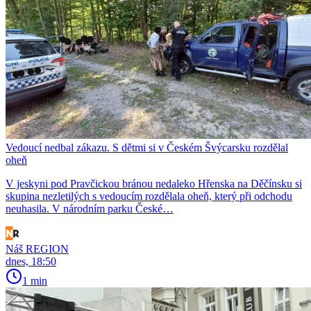
Vedoucí nedbal zákazu. S dětmi si v Českém Švýcarsku rozdělal
oheň
V jeskyni pod Pravčickou bránou nedaleko Hřenska na Děčínsku si
skupina nezletilých s vedoucím rozdělala oheň, který při odchodu
neuhasila. V národním parku České…
Náš REGION
dnes, 18:50
1 min