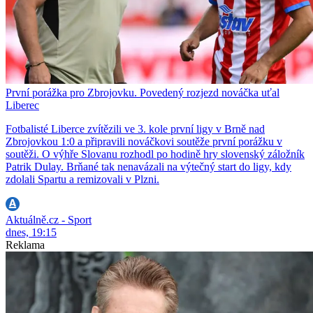
První porážka pro Zbrojovku. Povedený rozjezd nováčka uťal
Liberec
Fotbalisté Liberce zvítězili ve 3. kole první ligy v Brně nad
Zbrojovkou 1:0 a připravili nováčkovi soutěže první porážku v
soutěži. O výhře Slovanu rozhodl po hodině hry slovenský záložník
Patrik Dulay. Brňané tak nenavázali na výtečný start do ligy, kdy
zdolali Spartu a remizovali v Plzni.
Aktuálně.cz - Sport
dnes, 19:15
Reklama