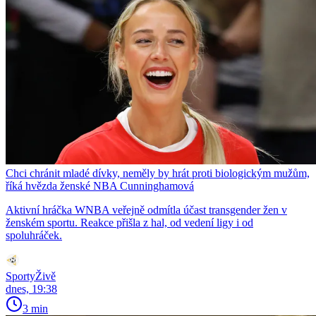
Chci chránit mladé dívky, neměly by hrát proti biologickým mužům,
říká hvězda ženské NBA Cunninghamová
Aktivní hráčka WNBA veřejně odmítla účast transgender žen v
ženském sportu. Reakce přišla z hal, od vedení ligy i od
spoluhráček.
SportyŽivě
dnes, 19:38
3 min