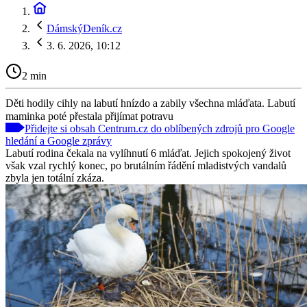
DámskýDeník.cz
3. 6. 2026, 10:12
2 min
Děti hodily cihly na labutí hnízdo a zabily všechna mláďata. Labutí
maminka poté přestala přijímat potravu
Přidejte si obsah Centrum.cz do oblíbených zdrojů pro Google
hledání a Google zprávy
Labutí rodina čekala na vylíhnutí 6 mláďat. Jejich spokojený život
však vzal rychlý konec, po brutálním řádění mladistvých vandalů
zbyla jen totální zkáza.