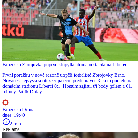
Brněnská Zbrojovka poprvé klopýtla, doma nestačila na Liberec
První porážku v nové sezoně utrpěli fotbalisté Zbrojovky Brno.
Nováček nejvyšší soutěže v páteční předehrávce 3. kola podlehl na
domácím stadionu Liberci 0:1. Hostům zajistil tři body gólem z 61.
minuty Patrik Dulay.
Brněnská Drbna
dnes, 19:40
2 min
Reklama