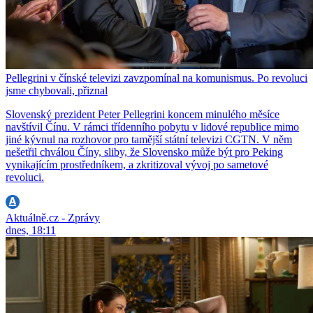
Pellegrini v čínské televizi zavzpomínal na komunismus. Po revoluci
jsme chybovali, přiznal
Slovenský prezident Peter Pellegrini koncem minulého měsíce
navštívil Čínu. V rámci třídenního pobytu v lidové republice mimo
jiné kývnul na rozhovor pro tamější státní televizi CGTN. V něm
nešetřil chválou Číny, sliby, že Slovensko může být pro Peking
vynikajícím prostředníkem, a zkritizoval vývoj po sametové
revoluci.
Aktuálně.cz - Zprávy
dnes, 18:11