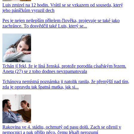
Luis zmizel na 12 hodin. Vrátil se se vzkazem od souseda, který
jeho páníčkům vyrazil dech
Pes je nejen nejlepším přítelem člověka, projevuje se také jako
zachránce. To dosvědčil také Luis, který se...
Tchán jí řekl, že je líná ženská, protože porodila císařským řezem.
Aneta (27) se z toho dodnes nevzpamatovala
Tchánova nemístná poznámka ji natolik ranila, že přemýšlí nad tím,
zda je opravdu tak špatná matka, jak si...
Rakovina ve 4. stádiu, ochrnutý od pasu dolů. Zach se oženil v
nemocnici a pak přišlo něco, čemu lékaři nerozumí