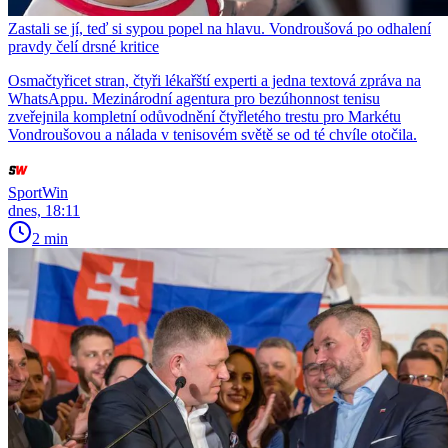
Zastali se jí, teď si sypou popel na hlavu. Vondroušová po odhalení
pravdy čelí drsné kritice
Osmačtyřicet stran, čtyři lékařští experti a jedna textová zpráva na
WhatsAppu. Mezinárodní agentura pro bezúhonnost tenisu
zveřejnila kompletní odůvodnění čtyřletého trestu pro Markétu
Vondroušovou a nálada v tenisovém světě se od té chvíle otočila.
SportWin
dnes, 18:11
2 min