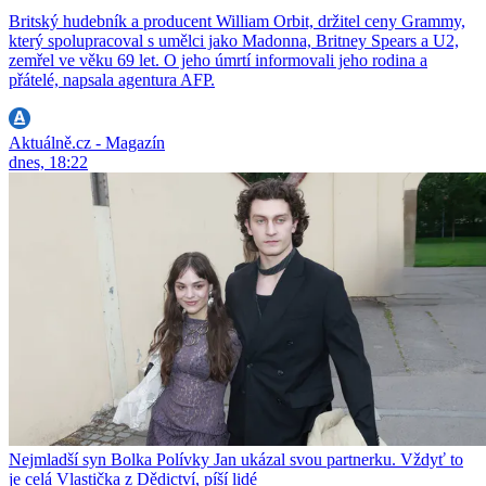
Britský hudebník a producent William Orbit, držitel ceny Grammy,
který spolupracoval s umělci jako Madonna, Britney Spears a U2,
zemřel ve věku 69 let. O jeho úmrtí informovali jeho rodina a
přátelé, napsala agentura AFP.
Aktuálně.cz - Magazín
dnes, 18:22
Nejmladší syn Bolka Polívky Jan ukázal svou partnerku. Vždyť to
je celá Vlastička z Dědictví, píší lidé