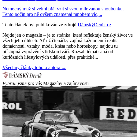
Nemocný muž si velmi přál vzít si svou milovanou snoubenku.
Tento počin pro ně ovšem znamenal mnohem víc,...
Tento článek byl publikován ze zdrojů
DámskýDeník.cz
Nejde jen o magazín – je to stránka, která reflektuje ženský život ve
všech jeho úhlech. Ať už čtenářky zajímá každodenní realita
domácnosti, vztahy, móda, krása nebo horoskopy, najdou tu
přístupná vyprávění s lidskou tváří. Rozsah témat sahá od
kuriózních lifestylových událostí, přes praktické...
Všechny články tohoto autora →
Vybrali jsme pro vás
Magazíny a zajímavosti