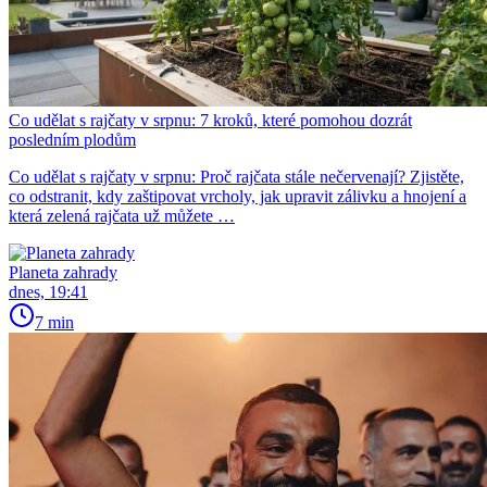
Co udělat s rajčaty v srpnu: 7 kroků, které pomohou dozrát
posledním plodům
Co udělat s rajčaty v srpnu: Proč rajčata stále nečervenají? Zjistěte,
co odstranit, kdy zaštipovat vrcholy, jak upravit zálivku a hnojení a
která zelená rajčata už můžete …
Planeta zahrady
dnes, 19:41
7 min