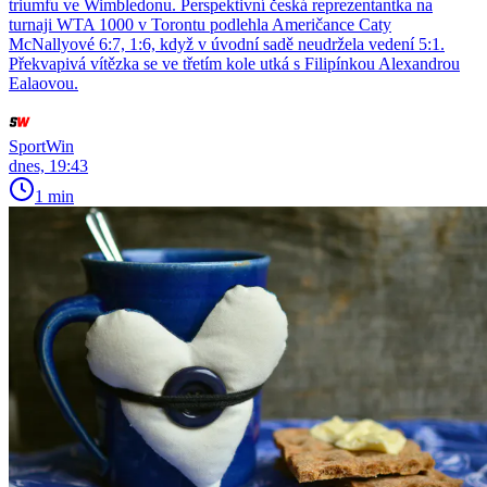
triumfu ve Wimbledonu. Perspektivní česká reprezentantka na
turnaji WTA 1000 v Torontu podlehla Američance Caty
McNallyové 6:7, 1:6, když v úvodní sadě neudržela vedení 5:1.
Překvapivá vítězka se ve třetím kole utká s Filipínkou Alexandrou
Ealaovou.
SportWin
dnes, 19:43
1 min