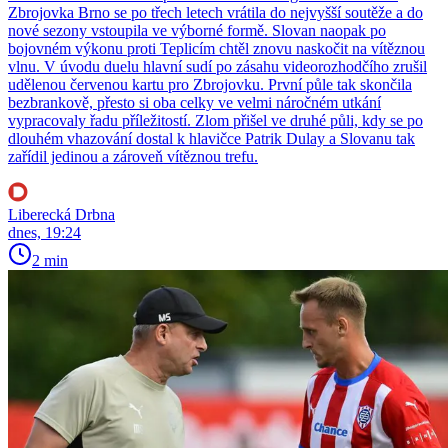
Zbrojovka Brno se po třech letech vrátila do nejvyšší soutěže a do
nové sezony vstoupila ve výborné formě. Slovan naopak po
bojovném výkonu proti Teplicím chtěl znovu naskočit na vítěznou
vlnu. V úvodu duelu hlavní sudí po zásahu videorozhodčího zrušil
udělenou červenou kartu pro Zbrojovku. První půle tak skončila
bezbrankově, přesto si oba celky ve velmi náročném utkání
vypracovaly řadu příležitostí. Zlom přišel ve druhé půli, kdy se po
dlouhém vhazování dostal k hlavičce Patrik Dulay a Slovanu tak
zařídil jedinou a zároveň vítěznou trefu.
Liberecká Drbna
dnes, 19:24
2 min