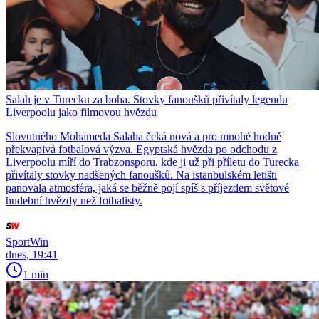
Salah je v Turecku za boha. Stovky fanoušků přivítaly legendu
Liverpoolu jako filmovou hvězdu
Slovutného Mohameda Salaha čeká nová a pro mnohé hodně
překvapivá fotbalová výzva. Egyptská hvězda po odchodu z
Liverpoolu míří do Trabzonsporu, kde ji už při příletu do Turecka
přivítaly stovky nadšených fanoušků. Na istanbulském letišti
panovala atmosféra, jaká se běžně pojí spíš s příjezdem světové
hudební hvězdy než fotbalisty.
SportWin
dnes, 19:41
1 min