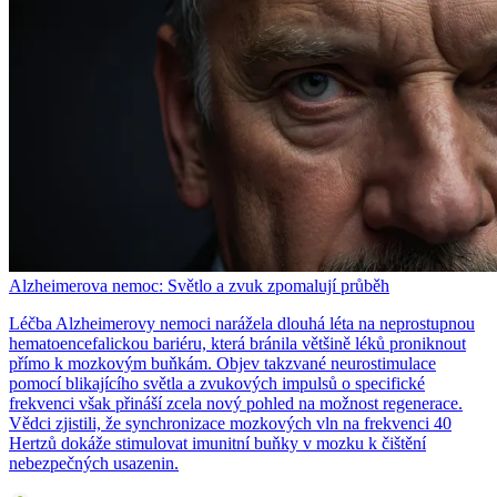
Alzheimerova nemoc: Světlo a zvuk zpomalují průběh
Léčba Alzheimerovy nemoci narážela dlouhá léta na neprostupnou
hematoencefalickou bariéru, která bránila většině léků proniknout
přímo k mozkovým buňkám. Objev takzvané neurostimulace
pomocí blikajícího světla a zvukových impulsů o specifické
frekvenci však přináší zcela nový pohled na možnost regenerace.
Vědci zjistili, že synchronizace mozkových vln na frekvenci 40
Hertzů dokáže stimulovat imunitní buňky v mozku k čištění
nebezpečných usazenin.