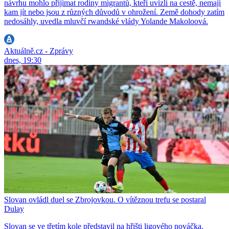
návrhu mohlo přijímat rodiny migrantů, kteří uvízli na cestě, nemají
kam jít nebo jsou z různých důvodů v ohrožení. Země dohody zatím
nedosáhly, uvedla mluvčí rwandské vlády Yolande Makoloová.
Aktuálně.cz - Zprávy
dnes, 19:30
Slovan ovládl duel se Zbrojovkou. O vítěznou trefu se postaral
Dulay
Slovan se ve třetím kole představil na hřišti ligového nováčka.